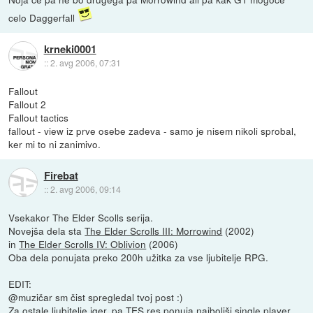
celo Daggerfall
krneki0001
::
2. avg 2006, 07:31
Fallout
Fallout 2
Fallout tactics
fallout - view iz prve osebe zadeva - samo je nisem nikoli sprobal,
ker mi to ni zanimivo.
Firebat
::
2. avg 2006, 09:14
Vsekakor The Elder Scolls serija.
Novejša dela sta
The Elder Scrolls III: Morrowind
(2002)
in
The Elder Scrolls IV: Oblivion
(2006)
Oba dela ponujata preko 200h užitka za vse ljubitelje RPG.
EDIT:
@muzičar sm čist spregledal tvoj post :)
Za ostale ljubitelje iger, pa TES res ponuja najboljši single player