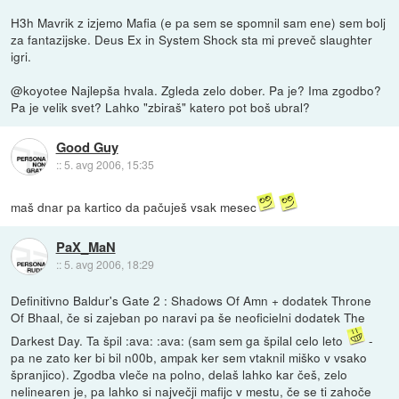
H3h Mavrik z izjemo Mafia (e pa sem se spomnil sam ene) sem bolj
za fantazijske. Deus Ex in System Shock sta mi preveč slaughter
igri.
@koyotee Najlepša hvala. Zgleda zelo dober. Pa je? Ima zgodbo?
Pa je velik svet? Lahko "zbiraš" katero pot boš ubral?
Good Guy
::
5. avg 2006, 15:35
maš dnar pa kartico da pačuješ vsak mesec
PaX_MaN
::
5. avg 2006, 18:29
Definitivno Baldur's Gate 2 : Shadows Of Amn + dodatek Throne
Of Bhaal, če si zajeban po naravi pa še neoficielni dodatek The
Darkest Day. Ta špil :ava: :ava: (sam sem ga špilal celo leto
-
pa ne zato ker bi bil n00b, ampak ker sem vtaknil miško v vsako
špranjico). Zgodba vleče na polno, delaš lahko kar češ, zelo
nelinearen je, pa lahko si največji mafijc v mestu, če se ti zahoče