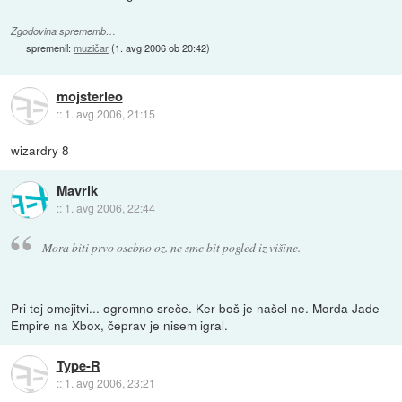
Zgodovina sprememb…
spremenil:
muzičar
(
1. avg 2006 ob 20:42
)
mojsterleo
::
1. avg 2006, 21:15
wizardry 8
Mavrik
::
1. avg 2006, 22:44
Mora biti prvo osebno oz. ne sme bit pogled iz višine.
Pri tej omejitvi... ogromno sreče. Ker boš je našel ne. Morda Jade
Empire na Xbox, čeprav je nisem igral.
Type-R
::
1. avg 2006, 23:21