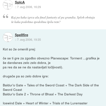
SpIcA
::
7. avg 2006, 16:29
Kaj pa kaka igrca ala final fantasty al pa grandia. Sploh obstaja
še kaka podobna spodobna špila tem?
5pellfire
::
7. avg 2006, 19:35
Kot so že omenili prej:
če se ti gre za zgodbo obvezno Planescape: Torment ...grafika je
še dandanes zelo zelo dobra, je
pa res da se ne da nastavljati ločljivosti).
drugače pa so zelo dobre igre:
Baldur's Gate + Tales of the Sword Coast + The Dark Side of the
Sword Coast
Baldur's Gate 2 + Throne of Bhaal + The Darkest Day
Icewind Dale + Heart of Winter + Trials of the Luremaster