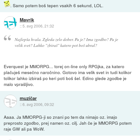
. Samo potem boš tepen vsakih 6 sekund, LOL.
Mavrik
::
5. avg 2006, 21:32
Najlepša hvala. Zgleda zelo dober. Pa je? Ima zgodbo? Pa je
velik svet? Lahko "zbiraš" katero pot boš ubral?
Everquest je MMORPG... torej on-line only RPGjka, za katero
plačuješ mesečno naročnino. Gotovo ima velik svet in tudi kolikor
tolikor lahko izbiraš po keri poti boš šel. Edino glede zgodbe je
malo vprašljivo.
muzičar
::
6. avg 2006, 09:32
Aaaa. Ja MMORPG-ji so znani po tem da nimajo oz. imajo
preprosto zgodbo, prej namen oz. cilj. Jah če je MMORPG potem
raje GW ali pa WoW.