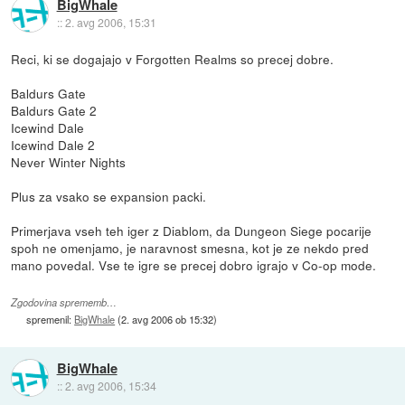
BigWhale
::
2. avg 2006, 15:31
Reci, ki se dogajajo v Forgotten Realms so precej dobre.
Baldurs Gate
Baldurs Gate 2
Icewind Dale
Icewind Dale 2
Never Winter Nights
Plus za vsako se expansion packi.
Primerjava vseh teh iger z Diablom, da Dungeon Siege pocarije
spoh ne omenjamo, je naravnost smesna, kot je ze nekdo pred
mano povedal. Vse te igre se precej dobro igrajo v Co-op mode.
Zgodovina sprememb…
spremenil:
BigWhale
(
2. avg 2006 ob 15:32
)
BigWhale
::
2. avg 2006, 15:34