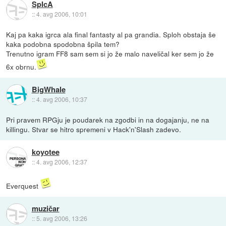
SpIcA
::
4. avg 2006, 10:01
Kaj pa kaka igrca ala final fantasty al pa grandia. Sploh obstaja še
kaka podobna spodobna špila tem?
Trenutno igram FF8 sam sem si jo že malo naveličal ker sem jo že
6x obrnu.
BigWhale
::
4. avg 2006, 10:37
Pri pravem RPGju je poudarek na zgodbi in na dogajanju, ne na
killingu. Stvar se hitro spremeni v Hack'n'Slash zadevo.
koyotee
::
4. avg 2006, 12:37
Everquest
muzičar
::
5. avg 2006, 13:26