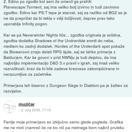
2. Edino po zgodbi kot sem že omenil ga prehiti
Planescape:Torment, saj ima veliko bolj izvirno in tudi zanimivo
zgodbo. Edino kar PS:T tepe je starost, saj za razliko od BG2 se je
ne da prepričat da bi tekla v višji ločljivosti, čeprav prav tako
uporablja Infinity pogon.
Kar se pa Neverwinter Nights tiče... zgodba originala je solidna,
zgodba dodatka Shadows of the Undrentide smrdi do neba,
medtem ko zadnji dodatek, Hordes of the Underdark spet pokaže
da Biowarovci znajo delati RPG špile, saj se lahko primerja z
Baldurjem. Kar še govori v prid NWNju je tudi dejstvo, da ima
najboljšo implementacijo D&D 3.x pravil v igrah, saj imaš veliko
raznolikosti, brez da bi bile zadeve brezveze zakomplicirane in
nerazumljive za začetnike.
Primerjava teh biserov z Dungeon Siege in Diablom pa je žalitev za
razvijalce.
muzičar
::
2. avg 2006, 17:16
Fantje moje primerjavo so izključno samo glede pogleda. Grafika
me ne moti (namreč če ne bo nič pa metnega bom najbrž pruleku