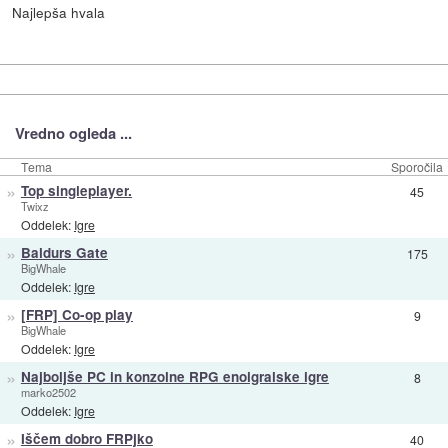
Najlepša hvala
Vredno ogleda ...
Tema
Sporočila
»
Top singleplayer.
45
Twixz
Oddelek:
Igre
»
Baldurs Gate
175
BigWhale
Oddelek:
Igre
»
[FRP] Co-op play
9
BigWhale
Oddelek:
Igre
»
Najboljše PC in konzolne RPG enoigralske igre
8
marko2502
Oddelek:
Igre
»
Iščem dobro FRPjko
40