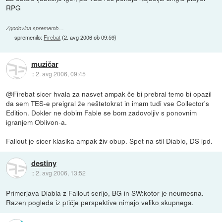
RPG
Zgodovina sprememb…
spremenilo:
Firebat
(
2. avg 2006 ob 09:59
)
muzičar
::
2. avg 2006, 09:45
@Firebat sicer hvala za nasvet ampak če bi prebral temo bi opazil
da sem TES-e preigral že neštetokrat in imam tudi vse Collector's
Edition. Dokler ne dobim Fable se bom zadovoljiv s ponovnim
igranjem Oblivon-a.
Fallout je sicer klasika ampak živ obup. Spet na stil Diablo, DS ipd.
destiny
::
2. avg 2006, 13:52
Primerjava Diabla z Fallout serijo, BG in SW:kotor je neumesna.
Razen pogleda iz ptičje perspektive nimajo veliko skupnega.