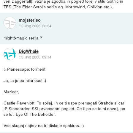
ven Daggerfall), važna je zgodba in pogled torej v stilu Gothic in
TES (The Elder Scrolls serija eg. Morrowind, Oblivion etc.).
mojsterleo
::
2. avg 2006, 20:24
might&magic serija ?
BigWhale
::
3. avg 2006, 09:14
> Planescape:Torment
Ja, ta je pa hilarious! :)
Muzicar,
Castle Ravenloft! To spilaj. In ce ti uspe premagati Strahda si car!
:P Standarden SSI prvoosebni pogled. Ce ti pa se to ni dovolj, pa
se loti Eye Of The Beholder.
Vse skupaj najbrz na tri diskete spakiras. ;)