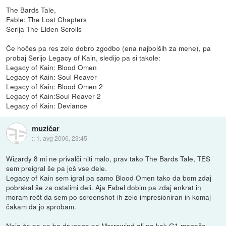
The Bards Tale,
Fable: The Lost Chapters
Serija The Elden Scrolls
Če hočes pa res zelo dobro zgodbo (ena najbolših za mene), pa
probaj Serijo Legacy of Kain, sledijo pa si takole:
Legacy of Kain: Blood Omen
Legacy of Kain: Soul Reaver
Legacy of Kain: Blood Omen 2
Legacy of Kain:Soul Reaver 2
Legacy of Kain: Deviance
muzičar
::
1. avg 2006, 23:45
Wizardy 8 mi ne privalči niti malo, prav tako The Bards Tale, TES
sem preigral še pa još vse dele.
Legacy of Kain sem igral pa samo Blood Omen tako da bom zdaj
pobrskal še za ostalimi deli. Aja Fabel dobim pa zdaj enkrat in
moram rečt da sem po screenshot-ih zelo impresioniran in komaj
čakam da jo sprobam.
Noja če pa ne bo drugega pa Morrowind ali pa kak G1 mogoče