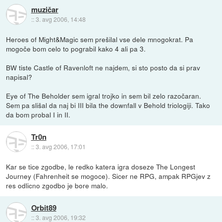
muzičar
::
3. avg 2006, 14:48
Heroes of Might&Magic sem prešilal vse dele mnogokrat. Pa
mogoče bom celo to pograbil kako 4 ali pa 3.
BW tiste Castle of Ravenloft ne najdem, si sto posto da si prav
napisal?
Eye of The Beholder sem igral trojko in sem bil zelo razočaran.
Sem pa slišal da naj bi III bila the downfall v Behold triologiji. Tako
da bom probal I in II.
Tr0n
::
3. avg 2006, 17:01
Kar se tice zgodbe, le redko katera igra doseze The Longest
Journey (Fahrenheit se mogoce). Sicer ne RPG, ampak RPGjev z
res odlicno zgodbo je bore malo.
Orbit89
::
3. avg 2006, 19:32