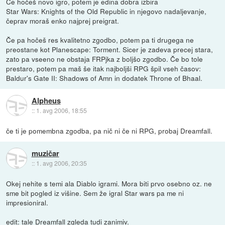
Če hočeš novo igro, potem je edina dobra izbira
Star Wars: Knights of the Old Republic in njegovo nadaljevanje,
čeprav moraš enko najprej preigrat.
Če pa hočeš res kvalitetno zgodbo, potem pa ti drugega ne
preostane kot Planescape: Torment. Sicer je zadeva precej stara,
zato pa vseeno ne obstaja FRPjka z boljšo zgodbo. Če bo tole
prestaro, potem pa maš še itak najboljši RPG špil vseh časov:
Baldur's Gate II: Shadows of Amn in dodatek Throne of Bhaal.
Alpheus
::
1. avg 2006, 18:55
če ti je pomembna zgodba, pa nič ni če ni RPG, probaj Dreamfall.
muzičar
::
1. avg 2006, 20:35
Okej nehite s temi ala Diablo igrami. Mora biti prvo osebno oz. ne
sme bit pogled iz višine. Sem že igral Star wars pa me ni
impresioniral.
edit: tale Dreamfall zgleda tudi zanimiv.