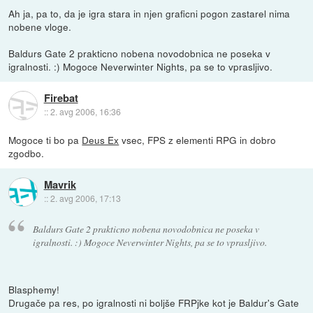
Ah ja, pa to, da je igra stara in njen graficni pogon zastarel nima
nobene vloge.
Baldurs Gate 2 prakticno nobena novodobnica ne poseka v
igralnosti. :) Mogoce Neverwinter Nights, pa se to vprasljivo.
Firebat
::
2. avg 2006, 16:36
Mogoce ti bo pa
Deus Ex
vsec, FPS z elementi RPG in dobro
zgodbo.
Mavrik
::
2. avg 2006, 17:13
Baldurs Gate 2 prakticno nobena novodobnica ne poseka v
igralnosti. :) Mogoce Neverwinter Nights, pa se to vprasljivo.
Blasphemy!
Drugače pa res, po igralnosti ni boljše FRPjke kot je Baldur's Gate