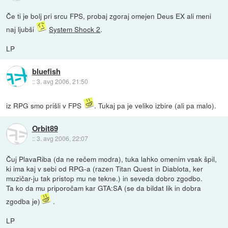
Če ti je bolj pri srcu FPS, probaj zgoraj omejen Deus EX ali meni
naj ljubši
System Shock 2
.
LP
bluefish
::
3. avg 2006, 21:50
iz RPG smo prišli v FPS
. Tukaj pa je veliko izbire (ali pa malo).
Orbit89
::
3. avg 2006, 22:07
Čuj PlavaRiba (da ne rečem modra), tuka lahko omenim vsak špil,
ki ima kaj v sebi od RPG-a (razen Titan Quest in Diablota, ker
muzičar-ju tak pristop mu ne tekne.) in seveda dobro zgodbo.
Ta ko da mu priporočam kar GTA:SA (se da bildat lik in dobra
zgodba je)
.
LP