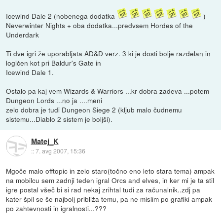
Icewind Dale 2 (nobenega dodatka
)
Neverwinter Nights + oba dodatka...predvsem Hordes of the
Underdark
Ti dve igri že uporabljata AD&D verz. 3 ki je dosti bolje razdelan in
logičen kot pri Baldur's Gate in
Icewind Dale 1.
Ostalo pa kaj vem Wizards & Warriors ...kr dobra zadeva ...potem
Dungeon Lords ...no ja ....meni
zelo dobra je tudi Dungeon Siege 2 (kljub malo čudnemu
sistemu...Diablo 2 sistem je boljši).
Matej_K
::
7. avg 2007, 15:36
Mgoče malo offtopic in zelo staro(točno eno leto stara tema) ampak
na mobilcu sem zadnji teden igral Orcs and elves, in ker mi je ta stil
igre postal všeč bi si rad nekaj zrihtal tudi za računalnik..zdj pa
kater špil se še najbolj približa temu, pa ne mislim po grafiki ampak
po zahtevnosti in igralnosti...???