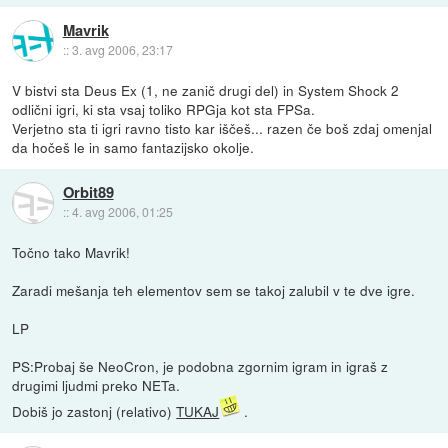
Mavrik
::
3. avg 2006, 23:17
V bistvi sta Deus Ex (1, ne zanič drugi del) in System Shock 2
odlični igri, ki sta vsaj toliko RPGja kot sta FPSa.
Verjetno sta ti igri ravno tisto kar iščeš... razen če boš zdaj omenjal
da hočeš le in samo fantazijsko okolje.
Orbit89
::
4. avg 2006, 01:25
Točno tako Mavrik!
Zaradi mešanja teh elementov sem se takoj zalubil v te dve igre.
LP
PS:Probaj še NeoCron, je podobna zgornim igram in igraš z
drugimi ljudmi preko NETa.
Dobiš jo zastonj (relativo)
TUKAJ
.