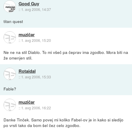
Good Guy
::
1. avg 2006, 14:37
titan quest
muzičar
::
1. avg 2006, 15:20
Ne ne na stil Diablo. To mi všeč pa čeprav ima zgodbo. Mora biti na
že omenjen stil.
Rotaidal
::
1. avg 2006, 15:33
Fable?
muzičar
::
1. avg 2006, 16:22
Danke Tinček. Samo povej mi koliko Fabel-ov je in kako si sledijo
po vrsti tako da bom šel čez celo zgodbo.