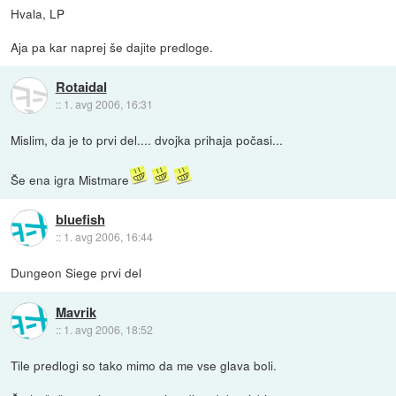
Hvala, LP
Aja pa kar naprej še dajite predloge.
Rotaidal
::
1. avg 2006, 16:31
Mislim, da je to prvi del.... dvojka prihaja počasi...
Še ena igra Mistmare
bluefish
::
1. avg 2006, 16:44
Dungeon Siege prvi del
Mavrik
::
1. avg 2006, 18:52
Tile predlogi so tako mimo da me vse glava boli.