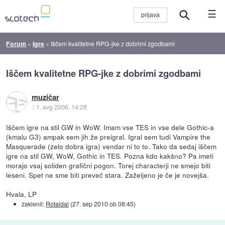
☰
Forum
»
Igre
»
Iščem kvalitetne RPG-jke z dobrimi zgodbami
Iščem kvalitetne RPG-jke z dobrimi zgodbami
muzičar
::
1. avg 2006, 14:28
Iščem igre na stil GW in WoW. Imam vse TES in vse dele Gothic-a
(kmalu G3) ampak sem jih že preigral. Igral sem tudi Vampire the
Masquerade (zelo dobra igra) vendar ni to to. Tako da sedaj iščem
igre na stil GW, WoW, Gothic in TES. Pozna kdo kakšno? Pa imeti
morajo vsaj soliden grafični pogon. Torej characterji ne smejo biti
leseni. Spet ne sme biti preveč stara. Zaželjeno je če je novejša.
Hvala, LP
zaklenil:
Rotaidal
(
27. sep 2010 ob 08:45
)