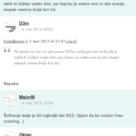
takih ki izidejo vsako leto, pa čeprav je vedno eno in isto sranje,
ampak vseeno bolje kot nič.
D3m
::
4. mar 2013, 08:03
GrimReaper
je
3. mar 2013 ob 23:03
izjavil
:
Ne morjo se čist vse igre pacat 10 let, nekaj pa čist ok da jih je
takih ki izidejo vsako leto, pa čeprav je vedno eno in isto sranje,
ampak vseeno bolje kot nič.
Napaka.
MajorM
::
4. mar 2013, 10:34
Šofiranje ladje je bil najboljši del AC3. Upam da bo možen free-
roaming. :)
Oktan