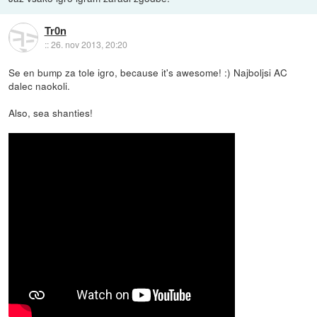
Tr0n
::
26. nov 2013, 20:20
Se en bump za tole igro, because it's awesome! :) Najboljsi AC
dalec naokoli.
Also, sea shanties!