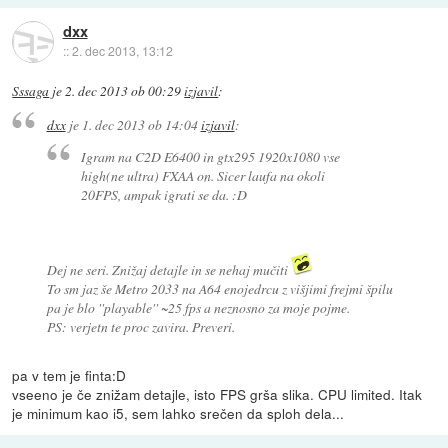
dxx
::
2. dec 2013, 13:12
Sssaga
je
2. dec 2013 ob 00:29
izjavil
:
dxx
je
1. dec 2013 ob 14:04
izjavil
:
Igram na C2D E6400 in gtx295 1920x1080 vse
high(ne ultra) FXAA on. Sicer laufa na okoli
20FPS, ampak igrati se da. :D
Dej ne seri. Znižaj detajle in se nehaj mučiti
To sm jaz še Metro 2033 na A64 enojedrcu z višjimi frejmi špilu
pa je blo ''playable'' ~25 fps a neznosno za moje pojme.
PS: verjetn te proc zavira. Preveri.
pa v tem je finta:D
vseeno je če znižam detajle, isto FPS grša slika. CPU limited. Itak
je minimum kao i5, sem lahko srečen da sploh dela...