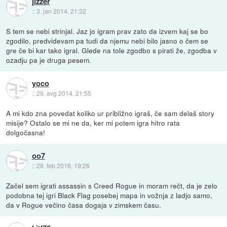
jizzer
::
3. jan 2014, 21:32
S tem se nebi strinjal. Jaz jo igram prav zato da izvem kaj se bo
zgodilo, predvidevam pa tudi da njemu nebi bilo jasno o čem se
gre če bi kar tako igral. Glede na tole zgodbo s pirati že, zgodba v
ozadju pa je druga pesem.
yoco
::
29. avg 2014, 21:55
A mi kdo zna povedat koliko ur približno igraš, če sam delaš story
misije? Ostalo se mi ne da, ker mi potem igra hitro rata
dolgočasna!
oo7
::
28. feb 2016, 19:26
Začel sem igrati assassin s Creed Rogue in moram rečt, da je zelo
podobna tej igri Black Flag posebej mapa in vožnja z ladjo samo,
da v Rogue večino časa dogaja v zimskem času.