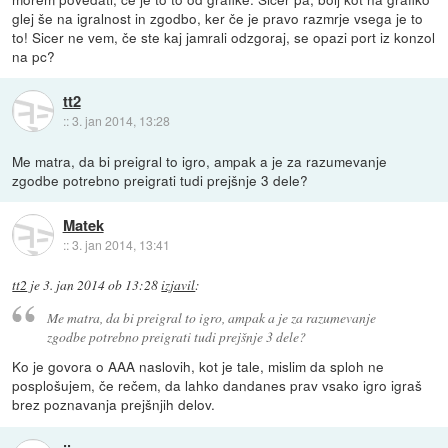
glej še na igralnost in zgodbo, ker če je pravo razmrje vsega je to
to! Sicer ne vem, če ste kaj jamrali odzgoraj, se opazi port iz konzol
na pc?
tt2
::
3. jan 2014, 13:28
Me matra, da bi preigral to igro, ampak a je za razumevanje
zgodbe potrebno preigrati tudi prejšnje 3 dele?
Matek
::
3. jan 2014, 13:41
tt2
je
3. jan 2014 ob 13:28
izjavil
:
Me matra, da bi preigral to igro, ampak a je za razumevanje
zgodbe potrebno preigrati tudi prejšnje 3 dele?
Ko je govora o AAA naslovih, kot je tale, mislim da sploh ne
posplošujem, če rečem, da lahko dandanes prav vsako igro igraš
brez poznavanja prejšnjih delov.