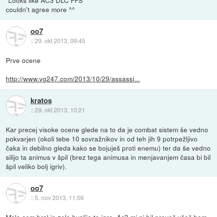
"Looks like AC3 DLC FFS"
couldn't agree more ^^
oo7
::
29. okt 2013, 09:45
Prve ocene
http://www.vg247.com/2013/10/29/assassi...
kratos
::
29. okt 2013, 10:21
Kar precej visoke ocene glede na to da je combat sistem še vedno
pokvarjen (okoli tebe 10 sovražnikov in od teh jih 9 potrpežljivo
čaka in debilno gleda kako se bojuješ proti enemu) ter da še vedno
silijo ta animus v špil (brez tega animusa in menjavanjem časa bi bil
špil veliko bolj igriv).
oo7
::
5. nov 2013, 11:56