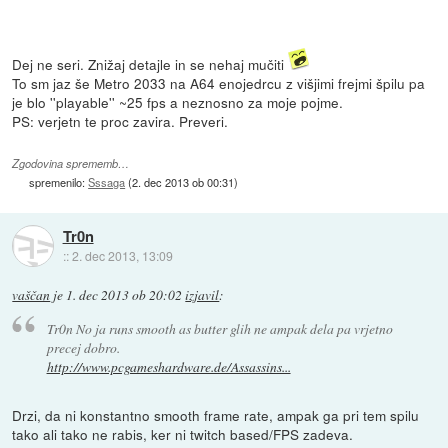
Dej ne seri. Znižaj detajle in se nehaj mučiti
To sm jaz še Metro 2033 na A64 enojedrcu z višjimi frejmi špilu pa
je blo ''playable'' ~25 fps a neznosno za moje pojme.
PS: verjetn te proc zavira. Preveri.
Zgodovina sprememb…
spremenilo:
Sssaga
(
2. dec 2013 ob 00:31
)
Tr0n
::
2. dec 2013, 13:09
vaščan
je
1. dec 2013 ob 20:02
izjavil
:
Tr0n No ja runs smooth as butter glih ne ampak dela pa vrjetno
precej dobro.
http://www.pcgameshardware.de/Assassins...
Drzi, da ni konstantno smooth frame rate, ampak ga pri tem spilu
tako ali tako ne rabis, ker ni twitch based/FPS zadeva.