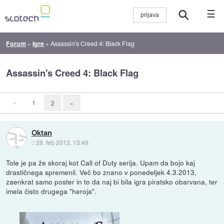
☰
Forum
»
Igre
»
Assassin's Creed 4: Black Flag
Assassin's Creed 4: Black Flag
«
1
2
»
Oktan
::
28. feb 2013, 13:49
Tole je pa že skoraj kot Call of Duty serija. Upam da bojo kaj
drastičnega spremenil. Več bo znano v ponedeljek 4.3.2013,
zaenkrat samo poster in to da naj bi bila igra piratsko obarvana, ter
imela čisto drugega "heroja".