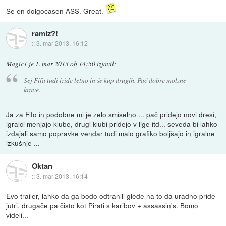
Se en dolgocasen ASS. Great.
ramiz?!
::
3. mar 2013, 16:12
Magic1
je
1. mar 2013 ob 14:50
izjavil
:
Sej Fifa tudi izide letno in še kup drugih. Pač dobre molzne
krave.
Ja za Fifo in podobne mi je zelo smiselno ... pač pridejo novi dresi,
igralci menjajo klube, drugi klubi pridejo v lige itd... seveda bi lahko
izdajali samo popravke vendar tudi malo grafiko boljšajo in igralne
izkušnje ...
Oktan
::
3. mar 2013, 16:14
Evo trailer, lahko da ga bodo odtranili glede na to da uradno pride
jutri, drugače pa čisto kot Pirati s karibov + assassin's. Bomo
videli...