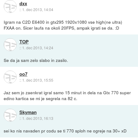
dxx
::
1. dec 2013, 14:04
Igram na C2D E6400 in gtx295 1920x1080 vse high(ne ultra)
FXAA on. Sicer laufa na okoli 20FPS, ampak igrati se da. :D
TOP
::
1. dec 2013, 14:24
Se da ja sam zelo slabo in zasilo.
oo7
::
1. dec 2013, 15:55
Jaz sem jo zaenkrat igral samo 15 minut in dela na Gtx 770 super
edino kartica se mi je segrela na 82 c.
Skyman
::
1. dec 2013, 16:13
sei ko nis navaden pr codu se ti 770 sploh ne ogreje na 30+ xD