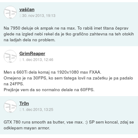
vaščan
::
30. nov 2013, 19:13
Na 7950 deluje ok ampak ne na max. To rabiš imet titana čeprav
glede na izgled nebi rekel da je tko grafično zahtevna na teh otokih
na ladjah dela no problem.
GrimReaper
::
1. dec 2013, 12:46
Men s 660Ti dela komaj na 1920x1080 max FXAA.
Omejeno je na 30FPS, ko sem tistega lovil na začetku je pa padalo
na 24FPS.
Prejšnje vem da so normalno delale na 60FPS.
Tr0n
::
1. dec 2013, 13:25
GTX 780 runs smooth as butter, vse max. :) SP sem koncal, zdaj se
odklepam mayan armor.