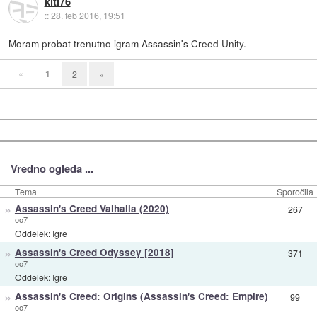
kitl76
::
28. feb 2016, 19:51
Moram probat trenutno igram Assassin's Creed Unity.
«
1
2
»
Vredno ogleda ...
Tema
Sporočila
»
Assassin's Creed Valhalla (2020)
267
oo7
Oddelek:
Igre
»
Assassin's Creed Odyssey [2018]
371
oo7
Oddelek:
Igre
»
Assassin's Creed: Origins (Assassin's Creed: Empire)
99
oo7