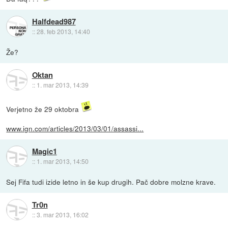
Halfdead987
::
28. feb 2013, 14:40
Že?
Oktan
::
1. mar 2013, 14:39
Verjetno že 29 oktobra
www.ign.com/articles/2013/03/01/assassi...
Magic1
::
1. mar 2013, 14:50
Sej Fifa tudi izide letno in še kup drugih. Pač dobre molzne krave.
Tr0n
::
3. mar 2013, 16:02