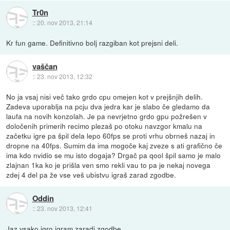
Tr0n
::
20. nov 2013, 21:14
Kr fun game. Definitivno bolj razgiban kot prejsni deli.
vaščan
::
23. nov 2013, 12:32
No ja vsaj nisi več tako grdo cpu omejen kot v prejšnjih delih.
Zadeva uporablja na pcju dva jedra kar je slabo če gledamo da
laufa na novih konzolah. Je pa nevrjetno grdo gpu požrešen v
določenih primerih recimo plezaš po otoku navzgor kmalu na
začetku igre pa špil dela lepo 60fps se proti vrhu obrneš nazaj in
dropne na 40fps. Sumim da ima mogoče kaj zveze s ati grafično če
ima kdo nvidio se mu isto dogaja? Drgač pa qool špil samo je malo
zlajnan 1ka ko je prišla ven smo rekli vau to pa je nekaj novega
zdej 4 del pa že vse veš ubistvu igraš zarad zgodbe.
Oddin
::
23. nov 2013, 12:41
Jaz vsako igro igram zaradi zgodbe.