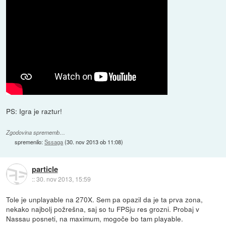
PS: Igra je raztur!
Zgodovina sprememb…
spremenilo:
Sssaga
(
30. nov 2013 ob 11:08
)
particle
::
30. nov 2013, 15:59
Tole je unplayable na 270X. Sem pa opazil da je ta prva zona,
nekako najbolj požrešna, saj so tu FPSju res grozni. Probaj v
Nassau posneti, na maximum, mogoče bo tam playable.