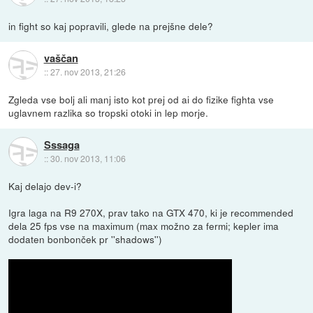
in fight so kaj popravili, glede na prejšne dele?
vaščan
::
27. nov 2013, 21:26
Zgleda vse bolj ali manj isto kot prej od ai do fizike fighta vse
uglavnem razlika so tropski otoki in lep morje.
Sssaga
::
30. nov 2013, 11:06
Kaj delajo dev-i?
Igra laga na R9 270X, prav tako na GTX 470, ki je recommended
dela 25 fps vse na maximum (max možno za fermi; kepler ima
dodaten bonbonček pr ''shadows'')