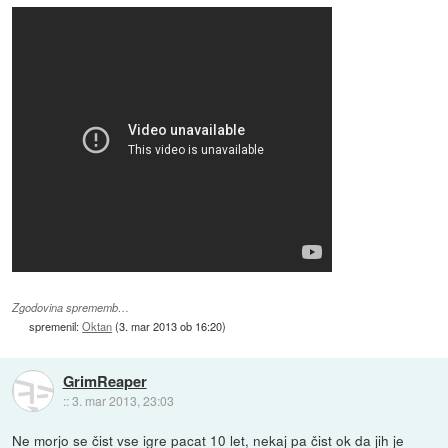
Zgodovina sprememb…
spremenil:
Oktan
(
3. mar 2013 ob 16:20
)
GrimReaper
::
3. mar 2013, 23:03
Ne morjo se čist vse igre pacat 10 let, nekaj pa čist ok da jih je