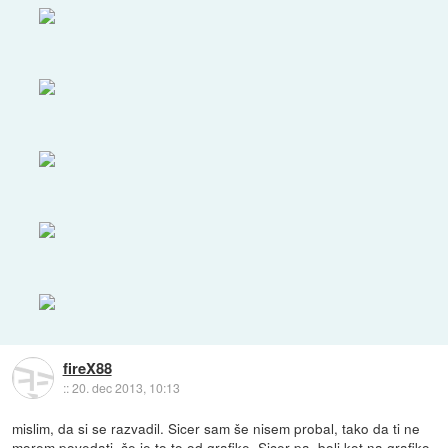
fireX88
::
20. dec 2013, 10:13
mislim, da si se razvadil. Sicer sam še nisem probal, tako da ti ne
morem povedati, če je to to od grafike. Sicer pa, bolj kot na grafiko