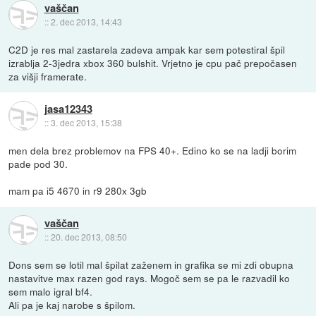
vaščan
::
2. dec 2013, 14:43
C2D je res mal zastarela zadeva ampak kar sem potestiral špil
izrablja 2-3jedra xbox 360 bulshit. Vrjetno je cpu pač prepočasen
za višji framerate.
jasa12343
::
3. dec 2013, 15:38
men dela brez problemov na FPS 40+. Edino ko se na ladji borim
pade pod 30.
mam pa i5 4670 in r9 280x 3gb
vaščan
::
20. dec 2013, 08:50
Dons sem se lotil mal špilat zaženem in grafika se mi zdi obupna
nastavitve max razen god rays. Mogoč sem se pa le razvadil ko
sem malo igral bf4.
Ali pa je kaj narobe s špilom.