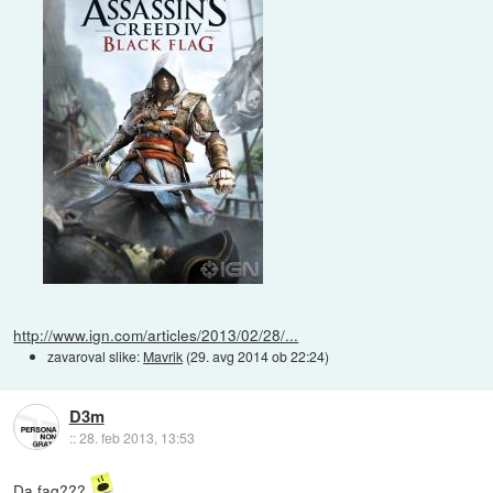
http://www.ign.com/articles/2013/02/28/...
zavaroval slike:
Mavrik
(
29. avg 2014 ob 22:24
)
D3m
::
28. feb 2013, 13:53
Da faq???