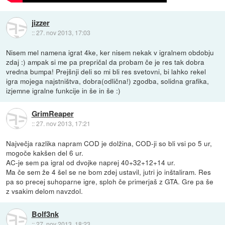
jizzer
::
27. nov 2013, 17:03
Nisem mel namena igrat 4ke, ker nisem nekak v igralnem obdobju
zdaj :) ampak si me pa prepričal da probam če je res tak dobra
vredna bumpa! Prejšnji deli so mi bli res svetovni, bi lahko rekel
igra mojega najstništva, dobra(odlična!) zgodba, solidna grafika,
izjemne igralne funkcije in še in še :)
GrimReaper
::
27. nov 2013, 17:21
Največja razlika napram COD je dolžina, COD-ji so bli vsi po 5 ur,
mogoče kakšen del 6 ur.
AC-je sem pa igral od dvojke naprej 40+32+12+14 ur.
Ma če sem že 4 šel se ne bom zdej ustavil, jutri jo inštaliram. Res
pa so precej suhoparne igre, sploh če primerjaš z GTA. Gre pa še
z vsakim delom navzdol.
Bolf3nk
::
27. nov 2013, 18:23