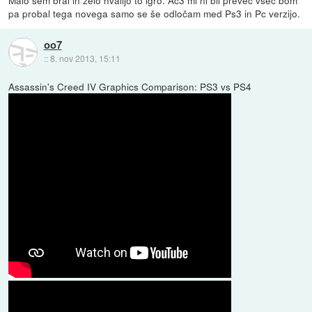
Malo sem bral in zelo hvalijo to igro. Ac3 mi ni bil preveč všeč bom
pa probal tega novega samo se še odločam med Ps3 in Pc verzijo.
oo7
::
8. nov 2013, 15:11
Assassin's Creed IV Graphics Comparison: PS3 vs PS4