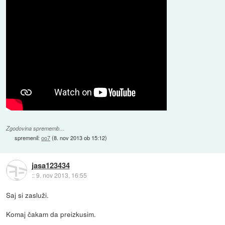
Zgodovina sprememb…
spremenil:
oo7
(
8. nov 2013 ob 15:12
)
jasa123434
::
9. nov 2013, 16:55
Saj si zasluži.
Komaj čakam da preizkusim.