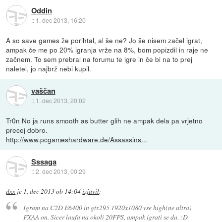
Oddin
::
1. dec 2013, 16:20
A so save games že porihtal, al še ne? Jo še nisem začel igrat,
ampak če me po 20% igranja vrže na 8%, bom popizdil in raje ne
začnem. To sem prebral na forumu te igre in če bi na to prej
naletel, jo najbrž nebi kupil.
vaščan
::
1. dec 2013, 20:02
Tr0n No ja runs smooth as butter glih ne ampak dela pa vrjetno
precej dobro.
http://www.pcgameshardware.de/Assassins...
Sssaga
::
2. dec 2013, 00:29
dxx
je
1. dec 2013 ob 14:04
izjavil
:
Igram na C2D E6400 in gtx295 1920x1080 vse high(ne ultra)
FXAA on. Sicer laufa na okoli 20FPS, ampak igrati se da. :D