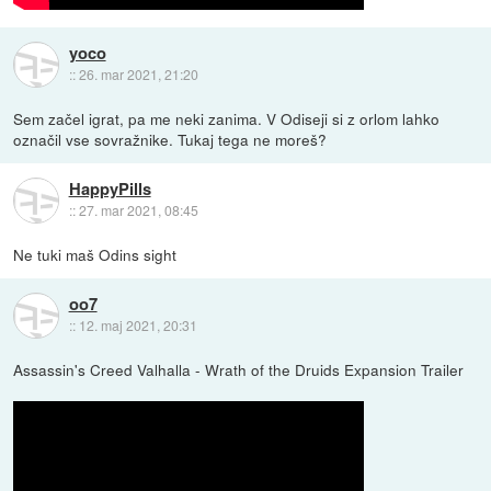
yoco
::
26. mar 2021, 21:20
Sem začel igrat, pa me neki zanima. V Odiseji si z orlom lahko
označil vse sovražnike. Tukaj tega ne moreš?
HappyPills
::
27. mar 2021, 08:45
Ne tuki maš Odins sight
oo7
::
12. maj 2021, 20:31
Assassin's Creed Valhalla - Wrath of the Druids Expansion Trailer