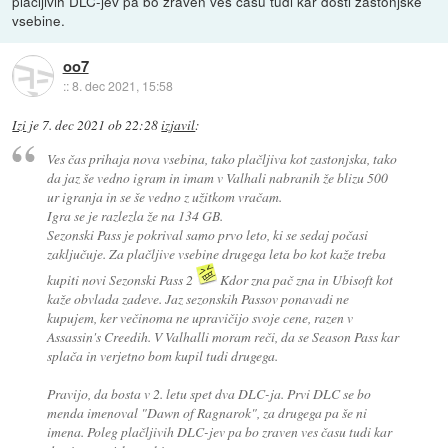
plačljivih DLC-jev pa bo zraven ves času tudi kar dosti zastonjske
vsebine.
oo7
::
8. dec 2021, 15:58
Izi
je
7. dec 2021 ob 22:28
izjavil
:
Ves čas prihaja nova vsebina, tako plačljiva kot zastonjska, tako
da jaz še vedno igram in imam v Valhali nabranih že blizu 500
ur igranja in se še vedno z užitkom vračam.
Igra se je razlezla že na 134 GB.
Sezonski Pass je pokrival samo prvo leto, ki se sedaj počasi
zaključuje. Za plačljive vsebine drugega leta bo kot kaže treba
kupiti novi Sezonski Pass 2
Kdor zna pač zna in Ubisoft kot
kaže obvlada zadeve. Jaz sezonskih Passov ponavadi ne
kupujem, ker večinoma ne upravičijo svoje cene, razen v
Assassin's Creedih. V Valhalli moram reči, da se Season Pass kar
splača in verjetno bom kupil tudi drugega.
Pravijo, da bosta v 2. letu spet dva DLC-ja. Prvi DLC se bo
menda imenoval "Dawn of Ragnarok", za drugega pa še ni
imena. Poleg plačljivih DLC-jev pa bo zraven ves času tudi kar