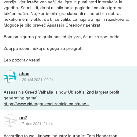
verzijo, kjer izreže ven večji del igre in pusti notri interakcije in
zgodbo. Se mi zdi, da bi mi bilo bolje pogledati celotno igro na
takšen način. Ne, ker bi bila igra slaba ali mi ne bi bila dobra,
nekako me ni vleklo, da bi se veliko zamujala z njo in raziskovala.
Mogoče je bilo preveč Assassin Creedov naenkrat.
Bom pa sigurno preigrala naslednjo igro, če ali ko spet pride.
Zdaj pa iščem nekaj drugega za preigrati.
Lep pozdrav vsem!
ahac
::
29. okt 2021, 09:24
Assassin's Creed Valhalla is now Ubisoft's '2nd largest profit
generating game'
https://www.videogameschronicle.com/new...
oo7
::
7. dec 2021, 21:14
According to well-known industry journalist Tom Henderson,