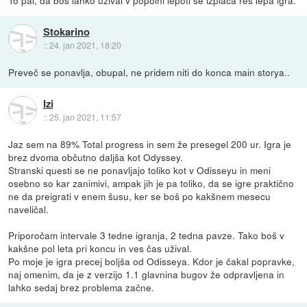
To pal, da boš lahko užival v popolni lepoti se izplača res lepa igra.
Stokarino
::
24. jan 2021, 18:20
Preveč se ponavlja, obupal, ne pridem niti do konca main storya..
Izi
::
25. jan 2021, 11:57
Jaz sem na 89% Total progress in sem že presegel 200 ur. Igra je
brez dvoma občutno daljša kot Odyssey.
Stranski questi se ne ponavljajo toliko kot v Odisseyu in meni
osebno so kar zanimivi, ampak jih je pa toliko, da se igre praktično
ne da preigrati v enem šusu, ker se boš po kakšnem mesecu
naveličal.
Priporočam intervale 3 tedne igranja, 2 tedna pavze. Tako boš v
kakšne pol leta pri koncu in ves čas užival.
Po moje je igra precej boljša od Odisseya. Kdor je čakal popravke,
naj omenim, da je z verzijo 1.1 glavnina bugov že odpravljena in
lahko sedaj brez problema začne.