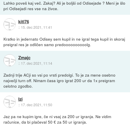
Lahko poveš kaj več. Zakaj? Ali je boljši od Odisejade ? Meni je šlo
pri Odisejadi res vse na živce.
kitl76
::
15. dec 2021, 11:41
Kratko in jedernato Odisey sem kupil in ne igral tega kupil in skoraj
preigral res je odličen samo predoooooooooolg.
Zmajc
::
17. dec 2021, 11:14
Zadnji trije ACji so vsi po vrsti predolgi. To je za mene osebno
največji turn off. Nimam časa igro igrat 200 ur da 1x preigram
celotno zgodbo.
Izi
::
17. dec 2021, 11:50
Jaz pa ne kupim igre, če ni vsaj za 200 ur igranja. Ne vidim
računice, da bi plačeval 50 € za 50 ur igranja.