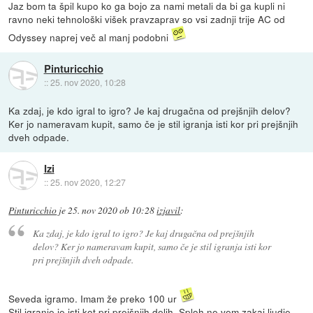
Jaz bom ta špil kupo ko ga bojo za nami metali da bi ga kupli ni
ravno neki tehnološki višek pravzaprav so vsi zadnji trije AC od
Odyssey naprej več al manj podobni
Pinturicchio
::
25. nov 2020, 10:28
Ka zdaj, je kdo igral to igro? Je kaj drugačna od prejšnjih delov?
Ker jo nameravam kupit, samo če je stil igranja isti kor pri prejšnjih
dveh odpade.
Izi
::
25. nov 2020, 12:27
Pinturicchio
je
25. nov 2020 ob 10:28
izjavil
:
Ka zdaj, je kdo igral to igro? Je kaj drugačna od prejšnjih
delov? Ker jo nameravam kupit, samo če je stil igranja isti kor
pri prejšnjih dveh odpade.
Seveda igramo. Imam že preko 100 ur
Stil igranje je isti kot pri prejšnjih delih. Sploh ne vem zakaj ljudje