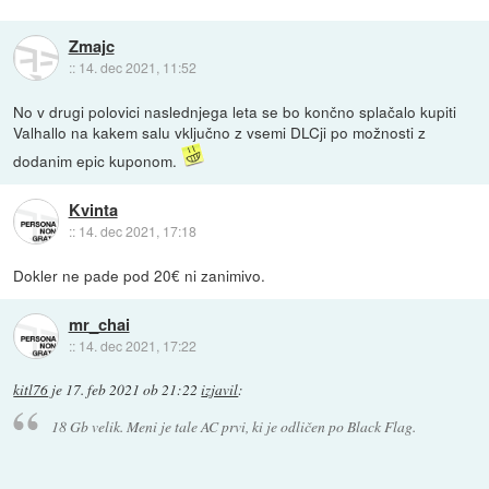
Zmajc
::
14. dec 2021, 11:52
No v drugi polovici naslednjega leta se bo končno splačalo kupiti
Valhallo na kakem salu vključno z vsemi DLCji po možnosti z
dodanim epic kuponom.
Kvinta
::
14. dec 2021, 17:18
Dokler ne pade pod 20€ ni zanimivo.
mr_chai
::
14. dec 2021, 17:22
kitl76
je
17. feb 2021 ob 21:22
izjavil
:
18 Gb velik. Meni je tale AC prvi, ki je odličen po Black Flag.