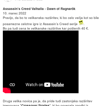
Assassin’s Creed Valhalla - Dawn of Ragnarök
10. marec 2022
Pravijo, da bo to velikanska razširitev, ki bo celo večja kot so bile
posamezne celotne igre iz Assassin’s Creed serije
.
Bo pa tudi cena te velikanske razširitve kar poštenih 40 €.
Druga velika novica pa je, da pride tudi zastonjska razširitev
imenovana "
", ki bo povezala zgodbi iz
Crossover Stories