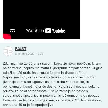
B34ST
::
18. dec 2020, 13:38
Zdaj imam pa že 30 ur za sabo in lahko že nekaj napišem. Igram
pa še vedno, čeprav me matra Cyberpunk, ampak sem že Origins
odložil pri 26 urah. Itak morajo še eno in drugo poflikat.
Najbolj me moti, ker zamelje ko tečeš s pritisnjeno levo gobico
(kasneje sem sicer ugotovil da jo ni treba vedno držat) in
pomotoma pritisneš noter še desno. Potem se ti čez par sekund
prikaže za delat screenshote. Enako zamelje če narediš
screenshot s tipkovnico in potem pritisneš gumbe na gamepadu.
Potem do sedaj mi je 3x vrgla ven, samo včeraj 2x. Ampak dobro,
enkrat na 10 ur je še sprejemljivo.