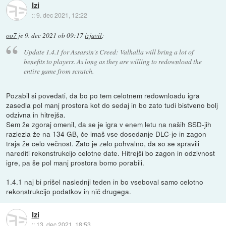
Izi
::
9. dec 2021, 12:22
oo7
je
9. dec 2021 ob 09:17
izjavil
:
Update 1.4.1 for Assassin's Creed: Valhalla will bring a lot of
benefits to players. As long as they are willing to redownload the
entire game from scratch.
Pozabil si povedati, da bo po tem celotnem redownloadu igra
zasedla pol manj prostora kot do sedaj in bo zato tudi bistveno bolj
odzivna in hitrejša.
Sem že zgoraj omenil, da se je igra v enem letu na naših SSD-jih
razlezla že na 134 GB, če imaš vse dosedanje DLC-je in zagon
traja že celo večnost. Zato je zelo pohvalno, da so se spravili
narediti rekonstrukcijo celotne date. Hitrejši bo zagon in odzivnost
igre, pa še pol manj prostora bomo porabili.
1.4.1 naj bi prišel naslednji teden in bo vseboval samo celotno
rekonstrukcijo podatkov in nič drugega.
Izi
::
13. dec 2021, 18:53