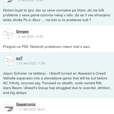
Hočem kupit to igro ,ker so cene normalne pa čitam ,da ma folk
probleme z save game oziroma nekaj v stilu ,da se ti vse shranjeno
lahko zbriše Ps in Xbox ... ma kdo tu te probleme tudi ?
Gregex
::
5. feb 2022, 19:35
Preigral na PS5. Nobenih problemov nisem imel s savi.
oo7
::
10. feb 2022, 11:39
Jason Schreier na twitterju - Ubisoft turned an Assassin's Creed
Valhalla expansion into a standalone game that will be out before
AC Infinity, sources say. Focused on stealth, code-named Rift,
stars Basim. Ubisoft's lineup has struggled due to scandal, attrition,
and big delays
Gagatronix
::
11. feb 2022, 06:21