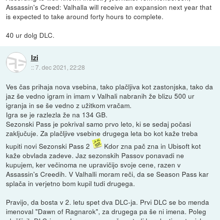
Assassin's Creed: Valhalla will receive an expansion next year that
is expected to take around forty hours to complete.
40 ur dolg DLC.
Izi
::
7. dec 2021, 22:28
Ves čas prihaja nova vsebina, tako plačljiva kot zastonjska, tako da
jaz še vedno igram in imam v Valhali nabranih že blizu 500 ur
igranja in se še vedno z užitkom vračam.
Igra se je razlezla že na 134 GB.
Sezonski Pass je pokrival samo prvo leto, ki se sedaj počasi
zaključuje. Za plačljive vsebine drugega leta bo kot kaže treba
kupiti novi Sezonski Pass 2
Kdor zna pač zna in Ubisoft kot
kaže obvlada zadeve. Jaz sezonskih Passov ponavadi ne
kupujem, ker večinoma ne upravičijo svoje cene, razen v
Assassin's Creedih. V Valhalli moram reči, da se Season Pass kar
splača in verjetno bom kupil tudi drugega.
Pravijo, da bosta v 2. letu spet dva DLC-ja. Prvi DLC se bo menda
imenoval "Dawn of Ragnarok", za drugega pa še ni imena. Poleg