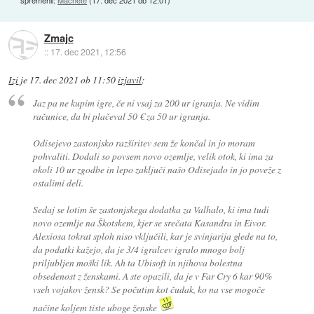
Zmajc
::
17. dec 2021, 12:56
Izi
je
17. dec 2021 ob 11:50
izjavil
:
Jaz pa ne kupim igre, če ni vsaj za 200 ur igranja. Ne vidim
računice, da bi plačeval 50 € za 50 ur igranja.
Odisejevo zastonjsko razširitev sem že končal in jo moram
pohvaliti. Dodali so povsem novo ozemlje, velik otok, ki ima za
okoli 10 ur zgodbe in lepo zaključi našo Odisejado in jo poveže z
ostalimi deli.
Sedaj se lotim še zastonjskega dodatka za Valhalo, ki ima tudi
novo ozemlje na Škotskem, kjer se srečata Kasandra in Eivor.
Alexiosa tokrat sploh niso vključili, kar je svinjarija glede na to,
da podatki kažejo, da je 3/4 igralcev igralo mnogo bolj
priljubljen moški lik. Ah ta Ubisoft in njihova bolestna
obsedenost z ženskami. A ste opazili, da je v Far Cry 6 kar 90%
vseh vojakov žensk? Se počutim kot čudak, ko na vse mogoče
načine koljem tiste uboge ženske