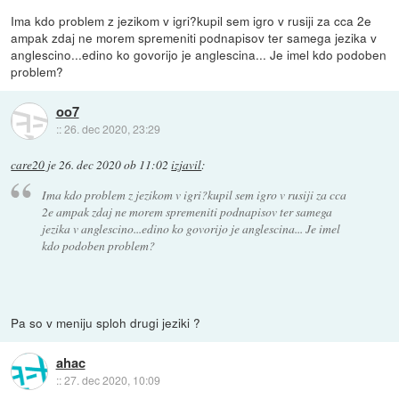
Ima kdo problem z jezikom v igri?kupil sem igro v rusiji za cca 2e
ampak zdaj ne morem spremeniti podnapisov ter samega jezika v
anglescino...edino ko govorijo je anglescina... Je imel kdo podoben
problem?
oo7
::
26. dec 2020, 23:29
care20
je
26. dec 2020 ob 11:02
izjavil
:
Ima kdo problem z jezikom v igri?kupil sem igro v rusiji za cca
2e ampak zdaj ne morem spremeniti podnapisov ter samega
jezika v anglescino...edino ko govorijo je anglescina... Je imel
kdo podoben problem?
Pa so v meniju sploh drugi jeziki ?
ahac
::
27. dec 2020, 10:09