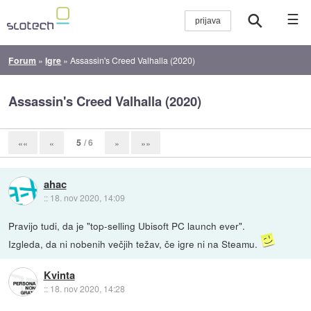
☰
Forum
»
Igre
»
Assassin's Creed Valhalla (2020)
Assassin's Creed Valhalla (2020)
5
/ 6
««
«
»
»»
ahac
::
18. nov 2020, 14:09
Pravijo tudi, da je "top-selling Ubisoft PC launch ever".
Izgleda, da ni nobenih večjih težav, če igre ni na Steamu.
Kvinta
::
18. nov 2020, 14:28