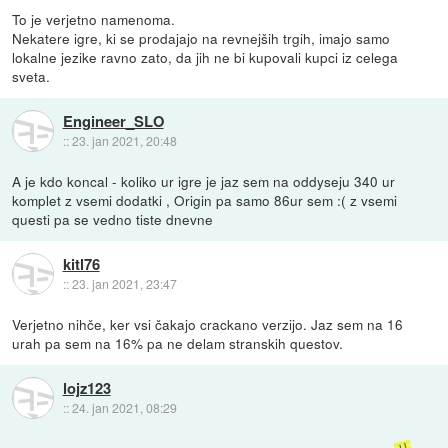
To je verjetno namenoma.
Nekatere igre, ki se prodajajo na revnejših trgih, imajo samo
lokalne jezike ravno zato, da jih ne bi kupovali kupci iz celega
sveta.
Engineer_SLO
::
23. jan 2021, 20:48
A je kdo koncal - koliko ur igre je jaz sem na oddyseju 340 ur
komplet z vsemi dodatki , Origin pa samo 86ur sem :( z vsemi
questi pa se vedno tiste dnevne
kitl76
::
23. jan 2021, 23:47
Verjetno nihče, ker vsi čakajo crackano verzijo. Jaz sem na 16
urah pa sem na 16% pa ne delam stranskih questov.
lojz123
::
24. jan 2021, 08:29