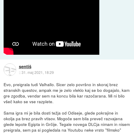
sentiš
::
31. maj 2021, 18:29
Evo, preigrala tudi Valhallo. Sicer zelo površno in skoraj brez
stranskih questov, ampak me je zelo vleklo kaj se bo dogajalo, kam
gre zgodba, vendar sem na koncu bila kar razočarana. Mi ni bilo
všeč kako se vse razplete.
Sama igra mi je bila dosti težja od Odiseje, glede pokrajine in
okolja pa brez pravih vtisov. Mogoče sem bila preveč razvajena
glede lepote Egipta in Grčije. Tegale novega DLCja nimam in nisem
preigrala, sem pa si pogledala na Youtubu neke vrsto "filmsko"