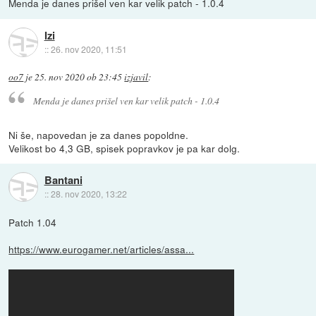
Menda je danes prišel ven kar velik patch - 1.0.4
Izi
::
26. nov 2020, 11:51
oo7
je
25. nov 2020 ob 23:45
izjavil
:
Menda je danes prišel ven kar velik patch - 1.0.4
Ni še, napovedan je za danes popoldne.
Velikost bo 4,3 GB, spisek popravkov je pa kar dolg.
Bantani
::
28. nov 2020, 13:22
Patch 1.04
https://www.eurogamer.net/articles/assa...