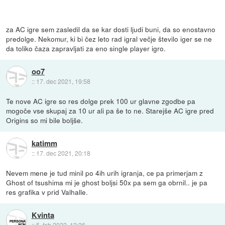
za AC igre sem zasledil da se kar dosti ljudi buni, da so enostavno
predolge. Nekomur, ki bi čez leto rad igral večje število iger se ne
da toliko čaza zapravljati za eno single player igro.
oo7
::
17. dec 2021, 19:58
Te nove AC igre so res dolge prek 100 ur glavne zgodbe pa
mogoče vse skupaj za 10 ur ali pa še to ne. Starejše AC igre pred
Origins so mi bile boljše.
katimm
::
17. dec 2021, 20:18
Nevem mene je tud minil po 4ih urih igranja, ce pa primerjam z
Ghost of tsushima mi je ghost boljsi 50x pa sem ga obrnil.. je pa
res grafika v prid Valhalle.
Kvinta
::
5. feb 2022, 13:36