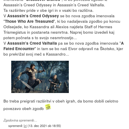
Assassin’s Creed Odyssey in Assassin’s Creed Valhalla.
Ta razširitev pride v obe igri in v vsaki bo različna.
V
se bo nova zgodba imenovala
Assassin’s Creed Odyssey
"
", ki bo nadaljevala zgodbo po koncu
Those Who Are Treasured
Odisejade, ko Kassandra ali Alexios najdeta Staff of Hermes
Trismegistus in postaneta nesmrtna. Naprej bomo izvedeli kaj
potem počneta s to svojo nesmrtnostjo...
V
pa se bo nova zgodba imenovala "
Assassin’s Creed Valhalla
A
" in tam se bo naš Eivor odpravil na Škotsko, kjer
Fated Encounter
bo prekrižal svoj meč s Kassandro...
Bo treba preigrati razširitvi v obeh igrah, da bomo dobili celotno
povezavo obeh zgodb
Zgodovina sprememb…
spremenil:
Izi
(
13. dec 2021 ob 18:55
)