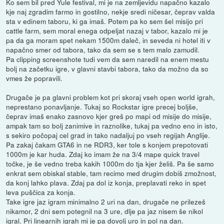
Ko sem bil pred Yule festival, mi je na zemljevidu napačno kazalo
kje naj zgradim farmo in gostilno, nekje sredi ničesar, čeprav valda
sta v edinem taboru, ki ga imaš. Potem pa ko sem šel misijo pri
cattle farm, sem moral enega odpeljat nazaj v tabor, kazalo mi je
pa da ga moram spet nekam 1500m daleč, in seveda ni hotel iti v
napačno smer od tabora, tako da sem se s tem malo zamudil.
Pa clipping screenshote tudi vem da sem naredil na enem mestu
bolj na začetku igre, v glavni stavbi tabora, tako da možno da so
vmes že popravili.
Drugače je pa glavni problem kot pri skoraj vseh open world igrah,
neprestano ponavljanje. Tukaj so Rockstar igre precej boljše,
čeprav imaš enako zasnovo kjer greš po mapi od misije do misije,
ampak tam so bolj zanimive in raznolike, tukaj pa vedno eno in isto,
s sekiro počopaj cel grad in tako nadaljuj po vseh regijah Anglije.
Pa zakaj čakam GTA6 in ne RDR3, ker tole s konjem prepotovati
1000m je kar huda. Zdaj ko imam že na 3/4 mape quick travel
točke, je še vedno treba kakih 1000m do tja kjer želiš. Pa še samo
enkrat sem obiskal stable, tam recimo med drugim dobiš zmožnost,
da konj lahko plava. Zdaj pa dol iz konja, preplavati reko in spet
leva puščica za konja.
Take igre jaz igram minimalno 2 uri na dan, drugače ne prilezeš
nikamor, 2 dni sem potegnil na 3 ure, dlje pa jaz nisem še nikol
igral. Pri linearnih igrah mi je pa dovolj uro in pol na dan.