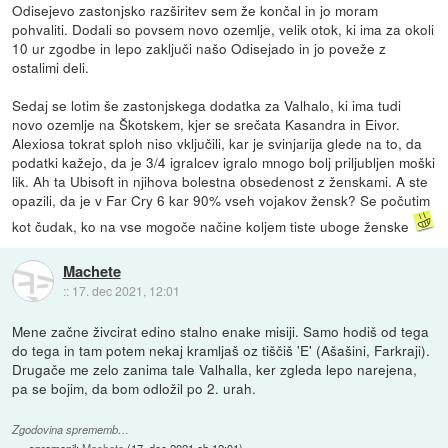
Odisejevo zastonjsko razširitev sem že končal in jo moram
pohvaliti. Dodali so povsem novo ozemlje, velik otok, ki ima za okoli
10 ur zgodbe in lepo zaključi našo Odisejado in jo poveže z
ostalimi deli.
Sedaj se lotim še zastonjskega dodatka za Valhalo, ki ima tudi
novo ozemlje na Škotskem, kjer se srečata Kasandra in Eivor.
Alexiosa tokrat sploh niso vključili, kar je svinjarija glede na to, da
podatki kažejo, da je 3/4 igralcev igralo mnogo bolj priljubljen moški
lik. Ah ta Ubisoft in njihova bolestna obsedenost z ženskami. A ste
opazili, da je v Far Cry 6 kar 90% vseh vojakov žensk? Se počutim
kot čudak, ko na vse mogoče načine koljem tiste uboge ženske
Machete
::
17. dec 2021, 12:01
Mene začne živcirat edino stalno enake misiji. Samo hodiš od tega
do tega in tam potem nekaj kramljaš oz tiščiš 'E' (Ašašini, Farkraji).
Drugače me zelo zanima tale Valhalla, ker zgleda lepo narejena,
pa se bojim, da bom odložil po 2. urah.
Zgodovina sprememb…
spremenil:
Machete
(
17. dec 2021 ob 12:01
)