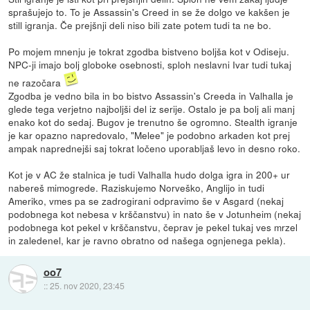
sprašujejo to. To je Assassin's Creed in se že dolgo ve kakšen je
still igranja. Če prejšnji deli niso bili zate potem tudi ta ne bo.
Po mojem mnenju je tokrat zgodba bistveno boljša kot v Odiseju.
NPC-ji imajo bolj globoke osebnosti, sploh neslavni Ivar tudi tukaj
ne razočara
Zgodba je vedno bila in bo bistvo Assassin's Creeda in Valhalla je
glede tega verjetno najboljši del iz serije. Ostalo je pa bolj ali manj
enako kot do sedaj. Bugov je trenutno še ogromno. Stealth igranje
je kar opazno napredovalo, "Melee" je podobno arkaden kot prej
ampak naprednejši saj tokrat ločeno uporabljaš levo in desno roko.
Kot je v AC že stalnica je tudi Valhalla hudo dolga igra in 200+ ur
nabereš mimogrede. Raziskujemo Norveško, Anglijo in tudi
Ameriko, vmes pa se zadrogirani odpravimo še v Asgard (nekaj
podobnega kot nebesa v krščanstvu) in nato še v Jotunheim (nekaj
podobnega kot pekel v krščanstvu, čeprav je pekel tukaj ves mrzel
in zaledenel, kar je ravno obratno od našega ognjenega pekla).
oo7
::
25. nov 2020, 23:45