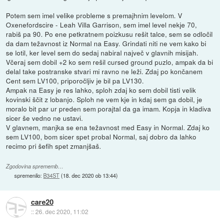
Potem sem imel velike probleme s premajhnim levelom. V
Oxenefordscire - Leah Villa Garrison, sem imel level nekje 70,
rabiš pa 90. Po ene petkratnem poizkusu rešit talce, sem se odločil
da dam težavnost iz Normal na Easy. Grindati niti ne vem kako bi
se lotil, ker level sem do sedaj nabiral največ v glavnih misijah.
Včeraj sem dobil +2 ko sem rešil cursed ground puzlo, ampak da bi
delal take postranske stvari mi ravno ne leži. Zdaj po končanem
Cent sem LV100, priporočljiv je bil pa LV130.
Ampak na Easy je res lahko, sploh zdaj ko sem dobil tisti velik
kovinski ščit z lobanjo. Sploh ne vem kje in kdaj sem ga dobil, je
moralo bit par ur preden sem porajtal da ga imam. Kopja in kladiva
sicer še vedno ne ustavi.
V glavnem, manjka se ena težavnost med Easy in Normal. Zdaj ko
sem LV100, bom sicer spet probal Normal, saj dobro da lahko
recimo pri šefih spet zmanjšaš.
Zgodovina sprememb…
spremenilo:
B34ST
(
18. dec 2020 ob 13:44
)
care20
::
26. dec 2020, 11:02