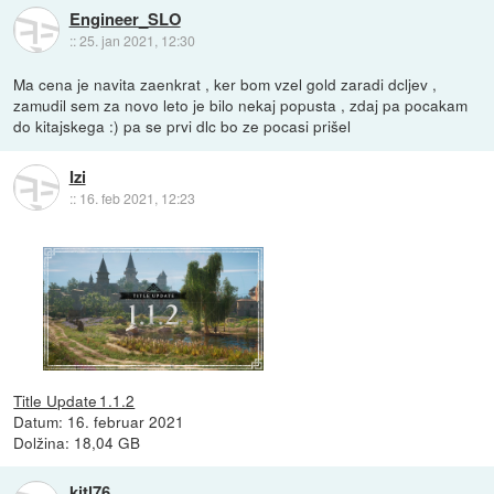
Engineer_SLO
::
25. jan 2021, 12:30
Ma cena je navita zaenkrat , ker bom vzel gold zaradi dcljev ,
zamudil sem za novo leto je bilo nekaj popusta , zdaj pa pocakam
do kitajskega :) pa se prvi dlc bo ze pocasi prišel
Izi
::
16. feb 2021, 12:23
Title Update 1.1.2
Datum: 16. februar 2021
Dolžina: 18,04 GB
kitl76