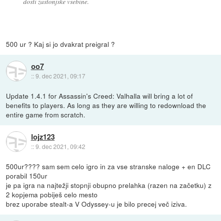
dosti zastonjske vsebine.
500 ur ? Kaj si jo dvakrat preigral ?
oo7
::
9. dec 2021, 09:17
Update 1.4.1 for Assassin's Creed: Valhalla will bring a lot of
benefits to players. As long as they are willing to redownload the
entire game from scratch.
lojz123
::
9. dec 2021, 09:42
500ur???? sam sem celo igro in za vse stranske naloge + en DLC
porabil 150ur
je pa igra na najtežji stopnji obupno prelahka (razen na začetku) z
2 kopjema pobiješ celo mesto
brez uporabe stealt-a V Odyssey-u je bilo precej več iziva.