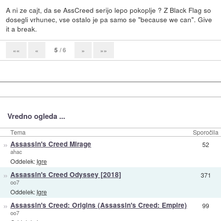
A ni ze cajt, da se AssCreed serijo lepo pokoplje ? Z Black Flag so
dosegli vrhunec, vse ostalo je pa samo se "because we can". Give
it a break.
5
/ 6
««
«
»
»»
Vredno ogleda ...
Tema
Sporočila
»
Assassin's Creed Mirage
52
ahac
Oddelek:
Igre
»
Assassin's Creed Odyssey [2018]
371
oo7
Oddelek:
Igre
»
Assassin's Creed: Origins (Assassin's Creed: Empire)
99
oo7