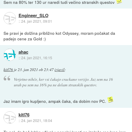
Sem na 80% ter 130 ur naredi tudi večino stranskih questov
Engineer_SLO
::
24. jan 2021, 09:01
Se pravi je dolžina približno kot Odyssey, moram počakat da
padejo cene za Gold :)
ahac
::
24. jan 2021, 16:15
kitl76
je
23. jan 2021 ob 23:47
izjavil
:
Verjetno nihče, ker vsi čakajo crackano verzijo. Jaz sem na 16
urah pa sem na 16% pa ne delam stranskih questov.
Jaz imam igro kupljeno, ampak čaka, da dobim nov PC.
kitl76
::
24. jan 2021, 18:04