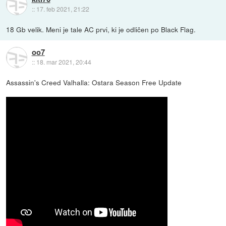
::
17. feb 2021, 21:22
18 Gb velik. Meni je tale AC prvi, ki je odličen po Black Flag.
oo7
::
18. mar 2021, 20:44
Assassin's Creed Valhalla: Ostara Season Free Update