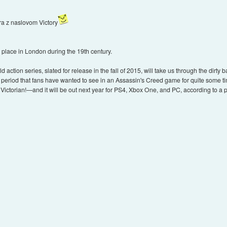
ra z naslovom Victory
 place in London during the 19th century.
 action series, slated for release in the fall of 2015, will take us through the dirty 
al period that fans have wanted to see in an Assassin's Creed game for quite some
ictorian!—and it will be out next year for PS4, Xbox One, and PC, according to a p