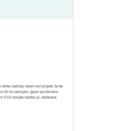
 lahko začnejo delat novi projekt, če še
 da nič ne zamujam. Igram pa trenutno
 in FC4 manjša razlika oz. dodelava.