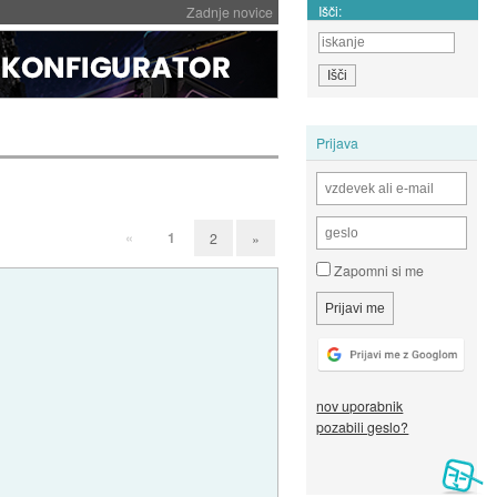
Išči:
Zadnje novice
Prijava
«
1
2
»
Zapomni si me
nov uporabnik
pozabili geslo?