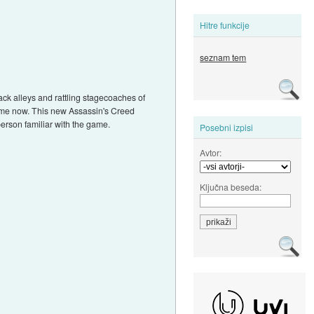
Hitre funkcije
seznam tem
back alleys and rattling stagecoaches of
 time now. This new Assassin's Creed
erson familiar with the game.
Posebni izpisi
Avtor:
Ključna beseda: