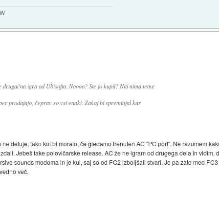
MW
je drugačna igra od Ubisofta. Noooo? Ste jo kupil? Niti nima teme
er prodajajo, čeprav so vsi enaki. Zakaj bi spreminjal kar
h ne deluje, tako kot bi moralo, če gledamo trenuten AC "PC port". Ne razumem kako
 izdali. Jebeš take polovičarske release. AC že ne igram od drugega dela in vidim,
sive sounds modoma in je kul, saj so od FC2 izboljšali stvari. Je pa zato med FC3
 vedno več.