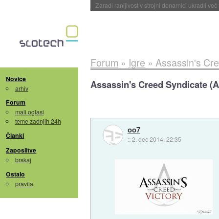
Konzole Xbox za polovico dražje
::
3. avg 2026
Forum
»
Igre
»
Assassin's Cre
Novice
Assassin's Creed Syndicate (A
arhiv
Forum
mali oglasi
teme zadnjih 24h
oo7
Članki
::
2. dec 2014, 22:35
Zaposlitve
brskaj
Ostalo
pravila