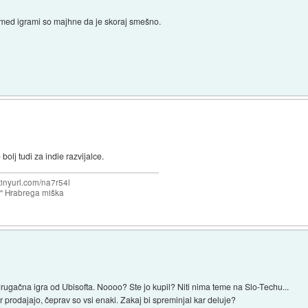
e med igrami so majhne da je skoraj smešno.
 bolj tudi za indie razvijalce.
/tinyurl.com/na7r54l
e" Hrabrega miška
 drugačna igra od Ubisofta. Noooo? Ste jo kupil? Niti nima teme na Slo-Techu...
 prodajajo, čeprav so vsi enaki. Zakaj bi spreminjal kar deluje?