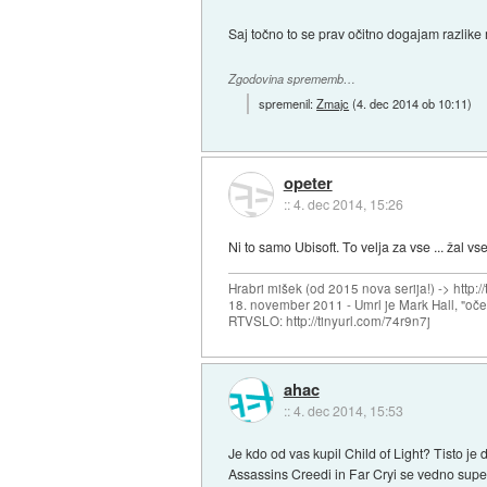
Saj točno to se prav očitno dogajam razlik
Zgodovina sprememb…
spremenil:
Zmajc
(
4. dec 2014 ob 10:11
)
opeter
::
4. dec 2014, 15:26
Ni to samo Ubisoft. To velja za vse ... žal vse
Hrabri mišek (od 2015 nova serija!) -> http:/
18. november 2011 - Umrl je Mark Hall, "oč
RTVSLO: http://tinyurl.com/74r9n7j
ahac
::
4. dec 2014, 15:53
Je kdo od vas kupil Child of Light? Tisto je
Assassins Creedi in Far Cryi se vedno super