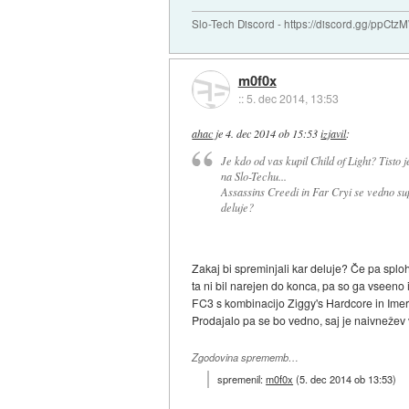
Slo-Tech Discord - https://discord.gg/ppCtz
m0f0x
::
5. dec 2014, 13:53
ahac
je
4. dec 2014 ob 15:53
izjavil
:
Je kdo od vas kupil Child of Light? Tisto 
na Slo-Techu...
Assassins Creedi in Far Cryi se vedno sup
deluje?
Zakaj bi spreminjali kar deluje? Če pa splo
ta ni bil narejen do konca, pa so ga vseeno
FC3 s kombinacijo Ziggy's Hardcore in Imerr
Prodajalo pa se bo vedno, saj je naivnežev
Zgodovina sprememb…
spremenil:
m0f0x
(
5. dec 2014 ob 13:53
)