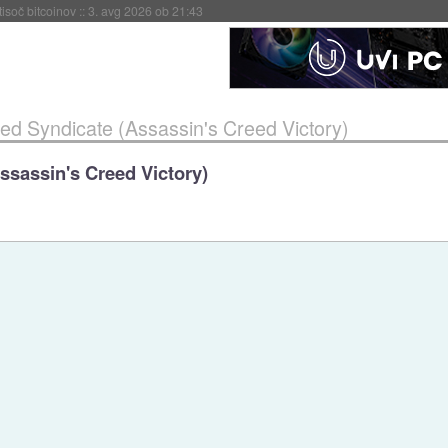
 ob 21:43
ed Syndicate (Assassin's Creed Victory)
ssassin's Creed Victory)