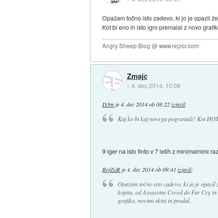
Opažam točno isto zadevo, ki jo je opazil ž
Kot bi eno in isto igro premalal z novo grafik
Angry Sheep Blog @ www.rejzor.com
Zmajc
::
4. dec 2014, 10:08
D3m
je
4. dec 2014 ob 08:22
izjavil
:
Kaj ko bi kaj novega pogruntali? Kot HOM
9 iger na isto finto v 7 letih z minimalnimi r
RejZoR
je
4. dec 2014 ob 09:41
izjavil
:
Opažam točno isto zadevo, ki jo je opazil 
kopitu, od Assassins Creed do Far Cry in š
grafiko, novimi skini in prodal.