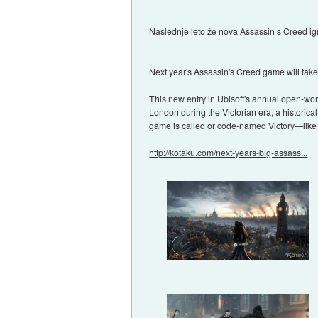
Naslednje leto že nova Assassin s Creed ig
Next year's Assassin's Creed game will take
This new entry in Ubisoft's annual open-world
London during the Victorian era, a historic
game is called or code-named Victory—like V
http://kotaku.com/next-years-big-assass...