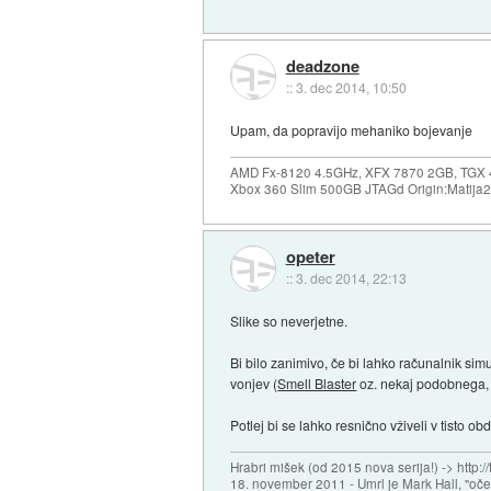
deadzone
::
3. dec 2014, 10:50
Upam, da popravijo mehaniko bojevanje
AMD Fx-8120 4.5GHz, XFX 7870 2GB, TG
Xbox 360 Slim 500GB JTAGd Origin:Matija22
opeter
::
3. dec 2014, 22:13
Slike so neverjetne.
Bi bilo zanimivo, če bi lahko računalnik sim
vonjev (
Smell Blaster
oz. nekaj podobnega, m
Potlej bi se lahko resnično vživeli v tisto ob
Hrabri mišek (od 2015 nova serija!) -> http:/
18. november 2011 - Umrl je Mark Hall, "oč