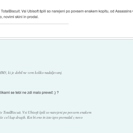
e TotalBiscuit. Vsi Ubisoft špili so narejeni po povsem enakem kopitu, od Assassins
o, novimi skini in prodal.
M3, ki je dobil ne vem koliko nadaljevanj.
azlikami se tebi ne zdi malo preveč ;) ?
že TotalBiscuit. Vsi Ubisoft špili so narejeni po povsem enakem
e cel kup drugih. Kot bi eno in isto igro premalal z novo