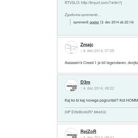
RTVSLO: http://tinyurl.com/74r9n7j
Zgodovina sprememb…
spremenil:
opeter
(
3. dec 2014 ob 22:14
)
Zmajc
::
4. dec 2014, 07:25
Assassin's Creed 1 je bil legendaren, dvojk
D3m
::
4. dec 2014, 08:22
Kaj ko bi kaj novega pogruntali? Kot HOMM3,
|HP EliteBook|R7 8840U|
RejZoR
::
4. dec 2014, 09:41