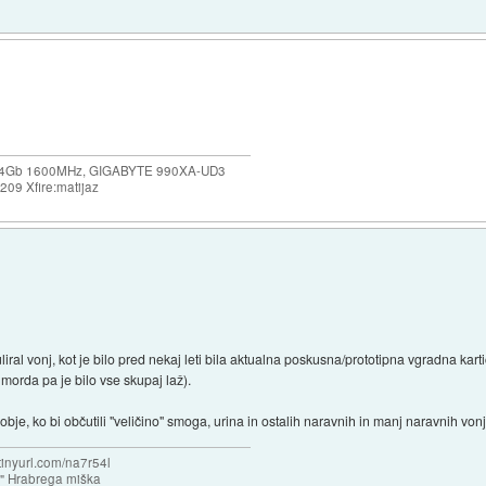
X 4Gb 1600MHz, GIGABYTE 990XA-UD3
09 Xfire:matijaz
uliral vonj, kot je bilo pred nekaj leti bila aktualna poskusna/prototipna vgradna ka
orda pa je bilo vse skupaj laž).
dobje, ko bi občutili "veličino" smoga, urina in ostalih naravnih in manj naravnih vonj
/tinyurl.com/na7r54l
e" Hrabrega miška