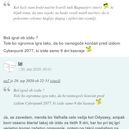
Kot kaže nam bodo načrte kvarili tudi Ragnarjevi sinovi
, ki
kljub temu, da smo rojaki, ne bodo veseli naših načrtov, da si
pokorimo celotno Anglijo skupaj z njihovimi ozemlji.
Boš igral ob izidu ?
Tole bo ogromna igra tako, da bo nemogoče končati pred izidom
Cyberpunk 2077, ki izide samo 9 dni kasneje
Izi
::
30. sep 2020, 00:01
oo7
je
29. sep 2020 ob 22:51
izjavil
:
Boš igral ob izidu ?
Tole bo ogromna igra tako, da bo nemogoče končati pred
izidom Cyberpunk 2077, ki izide samo 9 dni kasneje
Ja, se zavedam, menda bo Valhalla celo večja kot Odyssey, ampak
bom vseeno štartal takoj ob izidu za tistih 9 dni, kar bo pri tej igri
verjetno komaj začetno ogrevanje, potem pa takoj prešaltam na