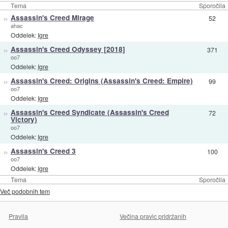
Tema
Sporočila
»
Assassin's Creed Mirage
52
ahac
Oddelek:
Igre
»
Assassin's Creed Odyssey [2018]
371
oo7
Oddelek:
Igre
»
Assassin's Creed: Origins (Assassin's Creed: Empire)
99
oo7
Oddelek:
Igre
»
Assassin's Creed Syndicate (Assassin's Creed
72
Victory)
oo7
Oddelek:
Igre
»
Assassin's Creed 3
100
oo7
Oddelek:
Igre
Tema
Sporočila
Več podobnih tem
Pravila
Večina pravic pridržanih