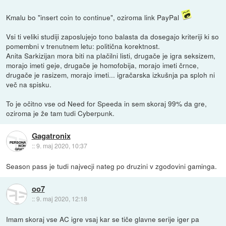
Kmalu bo "insert coin to continue", oziroma link PayPal
Vsi ti veliki studiji zaposlujejo tono balasta da dosegajo kriteriji ki so
pomembni v trenutnem letu: politična korektnost.
Anita Sarkizijan mora biti na plačilni listi, drugače je igra seksizem,
morajo imeti geje, drugače je homofobija, morajo imeti črnce,
drugače je rasizem, morajo imeti... igračarska izkušnja pa sploh ni
več na spisku.
To je očitno vse od Need for Speeda in sem skoraj 99% da gre,
oziroma je že tam tudi Cyberpunk.
Gagatronix
::
9. maj 2020, 10:37
Season pass je tudi najvecji nateg po druzini v zgodovini gaminga.
oo7
::
9. maj 2020, 12:18
Imam skoraj vse AC igre vsaj kar se tiče glavne serije iger pa