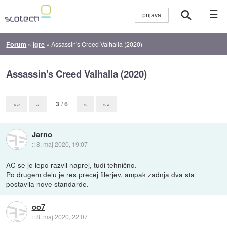
☰
Forum
»
Igre
»
Assassin's Creed Valhalla (2020)
Assassin's Creed Valhalla (2020)
3
/ 6
««
«
»
»»
Jarno
::
8. maj 2020, 19:07
AC se je lepo razvil naprej, tudi tehnično.
Po drugem delu je res precej filerjev, ampak zadnja dva sta
postavila nove standarde.
oo7
::
8. maj 2020, 22:07