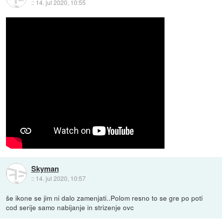
::
14. jul 2020, 10:55
Skyman
::
14. jul 2020, 10:57
še ikone se jim ni dalo zamenjati..Polom resno to se gre po poti
cod serije samo nabijanje in strizenje ovc