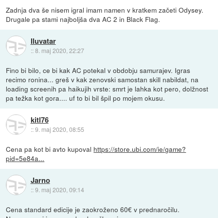
Zadnja dva še nisem igral imam namen v kratkem začeti Odysey.
Drugale pa stami najboljša dva AC 2 in Black Flag.
Iluvatar
::
8. maj 2020, 22:27
Fino bi bilo, ce bi kak AC potekal v obdobju samurajev. Igras
recimo ronina... greš v kak zenovski samostan skill nabildat, na
loading screenih pa haikujih vrste: smrt je lahka kot pero, dolžnost
pa težka kot gora.... uf to bi bil špil po mojem okusu.
kitl76
::
9. maj 2020, 08:55
Cena pa kot bi avto kupoval
https://store.ubi.com/ie/game?
pid=5e84a...
Jarno
::
9. maj 2020, 09:14
Cena standard edicije je zaokroženo 60€ v prednaročilu.