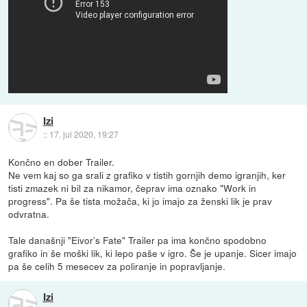
Izi
::
17. jul 2020, 19:27
Končno en dober Trailer.
Ne vem kaj so ga srali z grafiko v tistih gornjih demo igranjih, ker
tisti zmazek ni bil za nikamor, čeprav ima oznako "Work in
progress". Pa še tista možača, ki jo imajo za ženski lik je prav
odvratna.
Tale današnji "Eivor’s Fate" Trailer pa ima končno spodobno
grafiko in še moški lik, ki lepo paše v igro. Še je upanje. Sicer imajo
pa še celih 5 mesecev za poliranje in popravljanje.
Izi