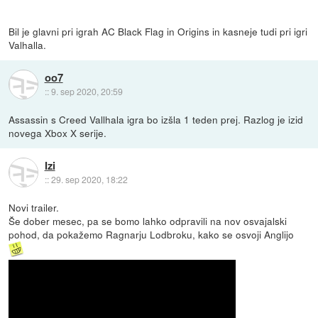
Bil je glavni pri igrah AC Black Flag in Origins in kasneje tudi pri igri
Valhalla.
oo7
::
9. sep 2020, 20:59
Assassin s Creed Vallhala igra bo izšla 1 teden prej. Razlog je izid
novega Xbox X serije.
Izi
::
29. sep 2020, 18:22
Novi trailer.
Še dober mesec, pa se bomo lahko odpravili na nov osvajalski
pohod, da pokažemo Ragnarju Lodbroku, kako se osvoji Anglijo