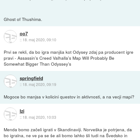
Ghost of Thushima.
oo7
::
18. maj 2020, 09:10
Prvi se rekli, da bo igra manjša kot Odysey zdaj pa producent igre
pravi - Assassin's Creed Valhalla's Map Will Probably Be
Somewhat Bigger Than Odyssey's
springfield
::
18. maj 2020, 09:19
Mogoce bo manjsa v kolicini questov in aktivnosti, a na vecji mapi?
Izi
::
18. maj 2020, 10:03
Menda bomo začeli igrati v Skandinaviji. Norveška je potrjena, da
bo igralna, ne ve pa se še ali bomo lahko šli tudi na Švedsko in