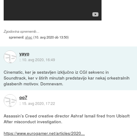
Zgodovina sprememb…
spremenil:
ahac
(
10. avg 2020 ob 13:50
)
yayo
::
10. avg 2020, 16:49
Cinematic, ker je sestavljen izključno iz CGI sekvenc in
Soundtrack, ker v štirih minutah predstavijo kar nekaj orkestralnih
glasbenih motivov. Domnevam.
oo7
::
15. avg 2020, 17:22
Assassin's Creed creative director Ashraf Ismail fired from Ubisoft
After misconduct investigation.
https://www.eurogamer.net/articles/2020...