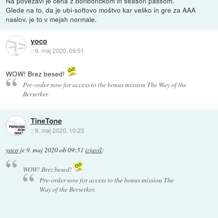
Na povezavi je cena z bonbončkom in season passom.
Glede na to, da je ubi-softovo moštvo kar veliko in gre za AAA
naslov, je to v mejah normale.
yoco
::
9. maj 2020, 09:51
WOW! Brez besed!
Pre-order now for access to the bonus mission The Way of the
Berserker.
TineTone
::
9. maj 2020, 10:23
yoco
je
9. maj 2020 ob 09:51
izjavil
:
WOW! Brez besed!
Pre-order now for access to the bonus mission The
Way of the Berserker.