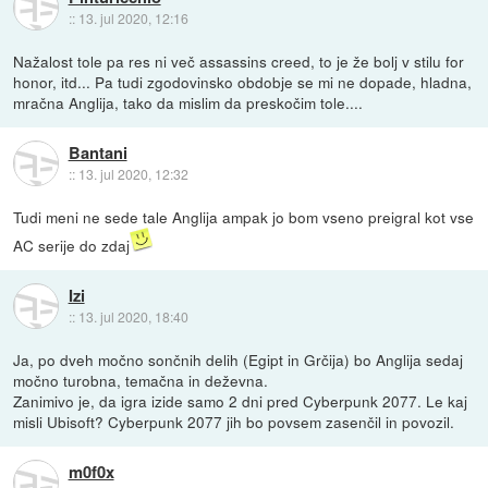
::
13. jul 2020, 12:16
Nažalost tole pa res ni več assassins creed, to je že bolj v stilu for
honor, itd... Pa tudi zgodovinsko obdobje se mi ne dopade, hladna,
mračna Anglija, tako da mislim da preskočim tole....
Bantani
::
13. jul 2020, 12:32
Tudi meni ne sede tale Anglija ampak jo bom vseno preigral kot vse
AC serije do zdaj
Izi
::
13. jul 2020, 18:40
Ja, po dveh močno sončnih delih (Egipt in Grčija) bo Anglija sedaj
močno turobna, temačna in deževna.
Zanimivo je, da igra izide samo 2 dni pred Cyberpunk 2077. Le kaj
misli Ubisoft? Cyberpunk 2077 jih bo povsem zasenčil in povozil.
m0f0x