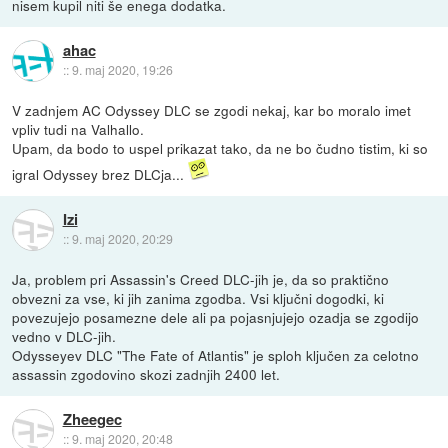
nisem kupil niti še enega dodatka.
ahac
::
9. maj 2020, 19:26
V zadnjem AC Odyssey DLC se zgodi nekaj, kar bo moralo imet
vpliv tudi na Valhallo.
Upam, da bodo to uspel prikazat tako, da ne bo čudno tistim, ki so
igral Odyssey brez DLCja...
Izi
::
9. maj 2020, 20:29
Ja, problem pri Assassin's Creed DLC-jih je, da so praktično
obvezni za vse, ki jih zanima zgodba. Vsi ključni dogodki, ki
povezujejo posamezne dele ali pa pojasnjujejo ozadja se zgodijo
vedno v DLC-jih.
Odysseyev DLC "The Fate of Atlantis" je sploh ključen za celotno
assassin zgodovino skozi zadnjih 2400 let.
Zheegec
::
9. maj 2020, 20:48