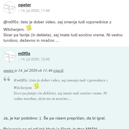
opeter
::
14. jul 2020, 11:46
@m0f0x: tisto je dober video, saj omenja tudi vzporednice z
Witcherjem.
Sicer pa fantje (in dekleta), saj imate tudi sončno vreme. Ni vedno
turobno, deževno in mračno ...
m0f0x
::
14. jul 2020, 12:46
opeter
je
14. jul 2020 ob 11:46
izjavil
:
@m0f0x: tisto je dober video, saj omenja tudi vzporednice z
Witcherjem.
Sicer pa fantje (in dekleta), saj imate tudi sončno vreme. Ni
vedno turobno, deževno in mračno ...
Ja, je kar podobno :). Še pa nisem prepričan, da bi igral.
Bojevanje se mi zdi tak Hack 'n Slash, button MASH.