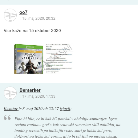
oo7
::
15. maj 2020, 20:32
Vse kaže na 15 oktober 2020
Berserker
::
17. maj 2020, 17:33
Iluvatar
je
8. maj 2020 ob 22:27
izjavil
:
Fino bi bilo, ce bi kak AC potekal v obdobju samurajev. Igras
recimo ronina... greš v kak zenovski samostan skill nabildat, na
loading screenih pa haikujih vrste: smrt je lahka kot pero,
dolžnost pa težka kot gora.... uf to bi bil špil po mojem okusu.