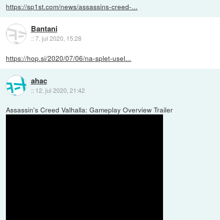
https://sp1st.com/news/assassins-creed-...
Bantani
::
7. jul 2020, 15:28
https://hop.si/2020/07/06/na-splet-usel...
ahac
::
12. jul 2020, 21:42
Assassin's Creed Valhalla: Gameplay Overview Trailer