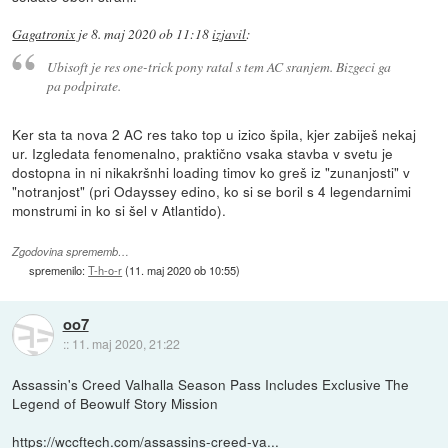
Gagatronix
je
8. maj 2020 ob 11:18
izjavil
:
Ubisoft je res one-trick pony ratal s tem AC sranjem. Bizgeci ga
pa podpirate.
Ker sta ta nova 2 AC res tako top u izico špila, kjer zabiješ nekaj
ur. Izgledata fenomenalno, praktično vsaka stavba v svetu je
dostopna in ni nikakršnhi loading timov ko greš iz "zunanjosti" v
"notranjost" (pri Odayssey edino, ko si se boril s 4 legendarnimi
monstrumi in ko si šel v Atlantido).
Zgodovina sprememb…
spremenilo:
T-h-o-r
(
11. maj 2020 ob 10:55
)
oo7
::
11. maj 2020, 21:22
Assassin's Creed Valhalla Season Pass Includes Exclusive The
Legend of Beowulf Story Mission
https://wccftech.com/assassins-creed-va...