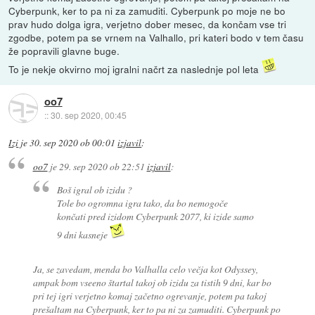
Cyberpunk, ker to pa ni za zamuditi. Cyberpunk po moje ne bo
prav hudo dolga igra, verjetno dober mesec, da končam vse tri
zgodbe, potem pa se vrnem na Valhallo, pri kateri bodo v tem času
že popravili glavne buge.
To je nekje okvirno moj igralni načrt za naslednje pol leta
oo7
::
30. sep 2020, 00:45
Izi
je
30. sep 2020 ob 00:01
izjavil
:
oo7
je
29. sep 2020 ob 22:51
izjavil
:
Boš igral ob izidu ?
Tole bo ogromna igra tako, da bo nemogoče
končati pred izidom Cyberpunk 2077, ki izide samo
9 dni kasneje
Ja, se zavedam, menda bo Valhalla celo večja kot Odyssey,
ampak bom vseeno štartal takoj ob izidu za tistih 9 dni, kar bo
pri tej igri verjetno komaj začetno ogrevanje, potem pa takoj
prešaltam na Cyberpunk, ker to pa ni za zamuditi. Cyberpunk po