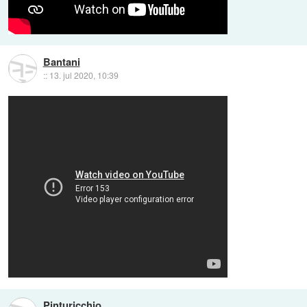
Bantani
::
13. jul 2020, 10:39
Pinturicchio