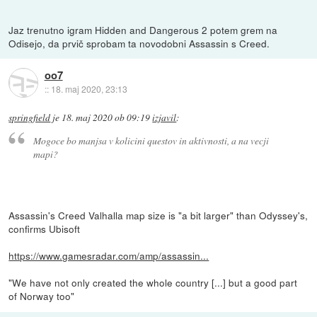
Jaz trenutno igram Hidden and Dangerous 2 potem grem na
Odisejo, da prvič sprobam ta novodobni Assassin s Creed.
oo7
::
18. maj 2020, 23:13
springfield
je
18. maj 2020 ob 09:19
izjavil
:
Mogoce bo manjsa v kolicini questov in aktivnosti, a na vecji
mapi?
Assassin's Creed Valhalla map size is "a bit larger" than Odyssey's,
confirms Ubisoft
https://www.gamesradar.com/amp/assassin...
"We have not only created the whole country [...] but a good part
of Norway too"