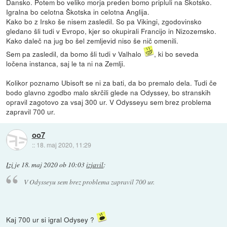
Dansko. Potem bo veliko morja preden bomo pripluli na Škotsko.
Igralna bo celotna Škotska in celotna Anglija.
Kako bo z Irsko še nisem zasledil. So pa Vikingi, zgodovinsko
gledano šli tudi v Evropo, kjer so okupirali Francijo in Nizozemsko.
Kako daleč na jug bo šel zemljevid niso še nič omenili.
Sem pa zasledil, da bomo šli tudi v Valhalo
, ki bo seveda
ločena instanca, saj le ta ni na Zemlji.
Kolikor poznamo Ubisoft se ni za bati, da bo premalo dela. Tudi če
bodo glavno zgodbo malo skrčili glede na Odyssey, bo stranskih
opravil zagotovo za vsaj 300 ur. V Odysseyu sem brez problema
zapravil 700 ur.
oo7
::
18. maj 2020, 11:29
Izi
je
18. maj 2020 ob 10:03
izjavil
:
V Odysseyu sem brez problema zapravil 700 ur.
Kaj 700 ur si igral Odysey ?