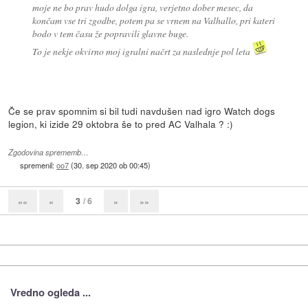
moje ne bo prav hudo dolga igra, verjetno dober mesec, da
končam vse tri zgodbe, potem pa se vrnem na Valhallo, pri kateri
bodo v tem času že popravili glavne buge.
To je nekje okvirno moj igralni načrt za naslednje pol leta
Če se prav spomnim si bil tudi navdušen nad igro Watch dogs
legion, ki izide 29 oktobra še to pred AC Valhala ? :)
Zgodovina sprememb…
spremenil:
oo7
(
30. sep 2020 ob 00:45
)
3
/ 6
««
«
»
»»
Vredno ogleda ...