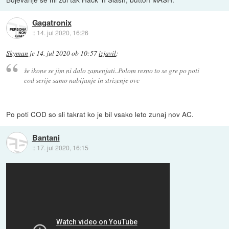
Gagatronix
::
14. jul 2020, 16:26
Skyman
je
14. jul 2020 ob 10:57
izjavil
:
še ikone se jim ni dalo zamenjati..Polom resno to se gre po poti
cod serije samo nabijanje in strizenje ovc
Po poti COD so sli takrat ko je bil vsako leto zunaj nov AC.
Bantani
::
17. jul 2020, 16:15