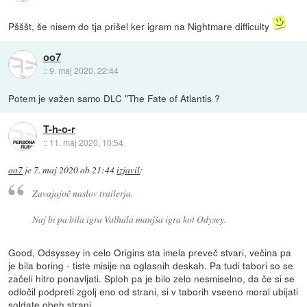
Pšššt, še nisem do tja prišel ker igram na Nightmare difficulty
oo7
::
9. maj 2020, 22:44
Potem je važen samo DLC "The Fate of Atlantis ?
T-h-o-r
::
11. maj 2020, 10:54
oo7
je
7. maj 2020 ob 21:44
izjavil
:
Zavajajoč naslov trailerja.
Naj bi pa bila igra Valhala manjša igra kot Odysey.
Good, Odsyssey in celo Origins sta imela preveč stvari, večina pa
je bila boring - tiste misije na oglasnih deskah. Pa tudi tabori so se
začeli hitro ponavljati. Sploh pa je bilo zelo nesmiselno, da če si se
odločil podpreti zgolj eno od strani, si v taborih vseeno moral ubijati
soldate obeh strani.