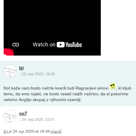
Izi
::
29. sep 2020, 18:49
Kot kaže nam bodo načrte kvarili tudi Ragnarjevi sinovi
, ki kljub
temu, da smo rojaki, ne bodo veseli naših načrtov, da si pokorimo
celotno Anglijo skupaj z njihovimi ozemlji.
oo7
::
29. sep 2020, 22:51
Izi
je
29. sep 2020 ob 18:49
izjavil
: