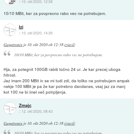
::
10. okt 2020, 12:38
10/10 MBit, ker za povprecno rabo vec ne potrebujem.
Izi
::
10. okt 2020, 14:36
Gagatronix
je
10. okt 2020 ob 12:38
izjavil
:
10/10 MBit, ker za povprecno rabo vec ne potrebujem.
Hja, za potegnit 100GB rabiš točno 24 ur. Je kar precej uboga
hitrost.
Jaz imam 200 MBit in se mi tudi zdi, da toliko ne potrebujem ampak
nekje 100 MBit je pa že kar potrebno dandanes, vsaj jaz za manj
kot 100 ne bi imel več potrpljenja.
Zmajc
::
12. okt 2020, 08:43
Gagatronix
je
10. okt 2020 ob 12:38
izjavil
:
10/10 MBit, ker za povprecno rabo vec ne potrebujem.