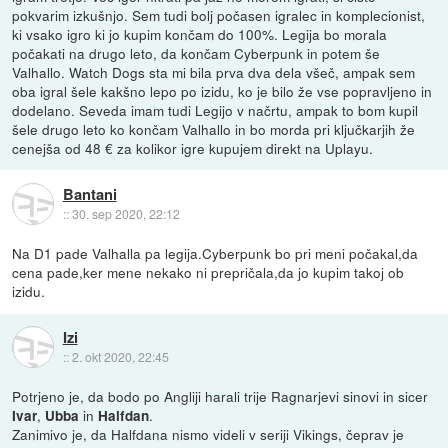
pokvarim izkušnjo. Sem tudi bolj počasen igralec in komplecionist,
ki vsako igro ki jo kupim končam do 100%. Legija bo morala
počakati na drugo leto, da končam Cyberpunk in potem še
Valhallo. Watch Dogs sta mi bila prva dva dela všeč, ampak sem
oba igral šele kakšno lepo po izidu, ko je bilo že vse popravljeno in
dodelano. Seveda imam tudi Legijo v načrtu, ampak to bom kupil
šele drugo leto ko končam Valhallo in bo morda pri ključkarjih že
cenejša od 48 € za kolikor igre kupujem direkt na Uplayu.
Bantani
::
30. sep 2020, 22:12
Na D1 pade Valhalla pa legija.Cyberpunk bo pri meni počakal,da
cena pade,ker mene nekako ni prepričala,da jo kupim takoj ob
izidu.
Izi
::
2. okt 2020, 22:45
Potrjeno je, da bodo po Angliji harali trije Ragnarjevi sinovi in sicer
,
in
.
Ivar
Ubba
Halfdan
Zanimivo je, da Halfdana nismo videli v seriji Vikings, čeprav je