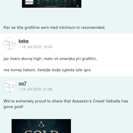
Kar se tiče grafične sem med minimum in recomended.
keba
::
16. okt 2020, 19:24
jaz imam skoraj high, malo mi zmanjka pri grafični..
res komaj čakam, čedalje bolje zgleda tale igra
oo7
::
16. okt 2020, 21:26
We're extremely proud to share that Assassin's Creed Valhalla has
gone gold!