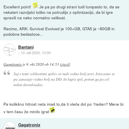
Excellent point!
Je pa po drugi strani tudi tumpasto to, da se
nekateri razvijalci toliko ne potrudijo z optimizacijo, da bi igre
spravili na neko normalno velikost.
Recimo, ARK: Survival Evolved je 100+GB, GTA5 je ~80GB in
podobne bedastoce...
Bantani
::
10. okt 2020, 10:00
Gagatronix
je
9. okt 2020 ob 14:53
izjavil
:
Saj s temi velikostimi spilov so tudi vedno bolj nori. Istocasno se
pa zanasajo vedno bolj na DD. In kupis spil, potem ga pa cel
teden downloadas.
Pa kolikšno hitrost neta imaš to,da ti vleče dol po 1teden? Mene bi
v tem času že minilo igrat
Gagatronix