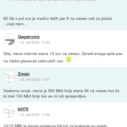
80 Gb v pol ure je vredno tistih par € na mesec več za plačat
...vsaj meni...
Gagatronix
::
12. okt 2020, 10:34
Glej, mene internet stane 12 eur na mesec. Zaradi enega spila pac
ne mislim placevati oderuskih cen.
Zmajc
::
12. okt 2020, 11:01
Vsakemu svoje, mene je 300 Mbit linija stane 6€ na mesec kot če
bi imel 100 Mbit linijo kar se mi zdi sprejemljivo.
kitl76
::
12. okt 2020, 11:05
10/10 MBit je danes primerna hitrost za brskanje po spletu.