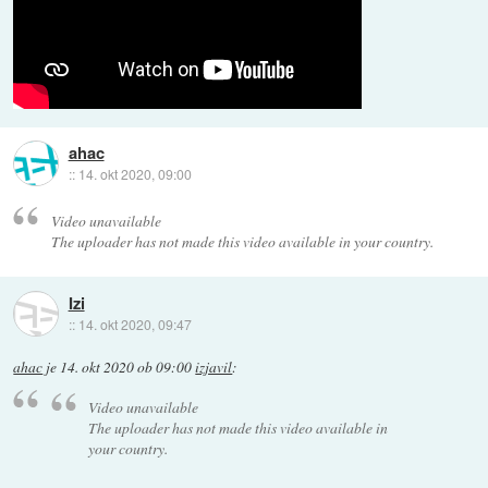
ahac
::
14. okt 2020, 09:00
Video unavailable
The uploader has not made this video available in your country.
Izi
::
14. okt 2020, 09:47
ahac
je
14. okt 2020 ob 09:00
izjavil
:
Video unavailable
The uploader has not made this video available in
your country.