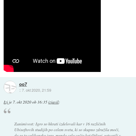
oo7
::
7. okt 2020, 21:59
Izi
je
7. okt 2020 ob 16:35
izjavil
:
Zanimivost: Igro so hkrati izdelovali kar v 16 različnih
Ubisoftovih studijih po celem svetu, ki so skupno združila moči,
da so to velikansko igro, menda celo večjo kot Odisej, ustvarili v