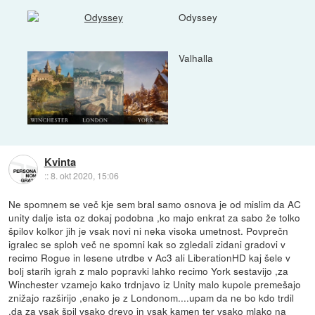
Odyssey
Valhalla
Kvinta
::
8. okt 2020, 15:06
Ne spomnem se več kje sem bral samo osnova je od mislim da AC
unity dalje ista oz dokaj podobna ,ko majo enkrat za sabo že tolko
špilov kolkor jih je vsak novi ni neka visoka umetnost. Povprečn
igralec se sploh več ne spomni kak so zgledali zidani gradovi v
recimo Rogue in lesene utrdbe v Ac3 ali LiberationHD kaj šele v
bolj starih igrah z malo popravki lahko recimo York sestavijo ,za
Winchester vzamejo kako trdnjavo iz Unity malo kupole premešajo
znižajo razširijo ,enako je z Londonom....upam da ne bo kdo trdil
,da za vsak špil vsako drevo in vsak kamen ter vsako mlako na