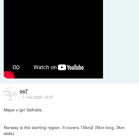
oo7
::
7. nov 2020, 19:37
Mape v igri Valhalla.
Norway is the starting region. It covers 15km2 (5km long, 3km
wide).