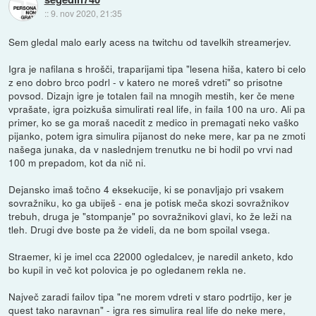
::
9. nov 2020, 21:35
Sem gledal malo early acess na twitchu od tavelkih streamerjev.
Igra je nafilana s hrošči, traparijami tipa "lesena hiša, katero bi celo
z eno dobro brco podrl - v katero ne moreš vdreti" so prisotne
povsod. Dizajn igre je totalen fail na mnogih mestih, ker če mene
vprašate, igra poizkuša simulirati real life, in faila 100 na uro. Ali pa
primer, ko se ga moraš nacedit z medico in premagati neko vaško
pijanko, potem igra simulira pijanost do neke mere, kar pa ne zmoti
našega junaka, da v naslednjem trenutku ne bi hodil po vrvi nad
100 m prepadom, kot da nič ni.
Dejansko imaš točno 4 eksekucije, ki se ponavljajo pri vsakem
sovražniku, ko ga ubiješ - ena je potisk meča skozi sovražnikov
trebuh, druga je "stompanje" po sovražnikovi glavi, ko že leži na
tleh. Drugi dve boste pa že videli, da ne bom spoilal vsega.
Straemer, ki je imel cca 22000 ogledalcev, je naredil anketo, kdo
bo kupil in več kot polovica je po ogledanem rekla ne.
Največ zaradi failov tipa "ne morem vdreti v staro podrtijo, ker je
quest tako naravnan" - igra res simulira real life do neke mere,