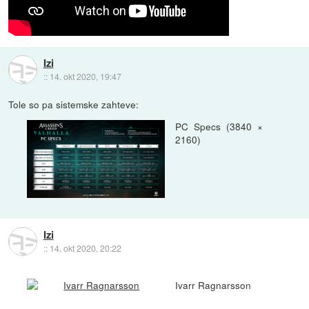
Izi
::
14. okt 2020, 19:47
Tole so pa sistemske zahteve:
PC Specs (3840 ×
2160)
Izi
::
14. okt 2020, 20:22
Ivarr Ragnarsson