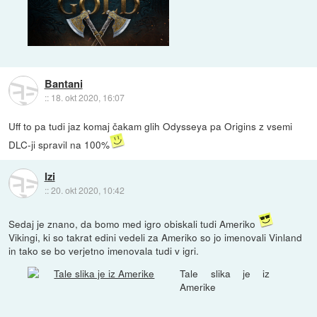
Bantani
::
18. okt 2020, 16:07
Uff to pa tudi jaz komaj čakam glih Odysseya pa Origins z vsemi
DLC-ji spravil na 100%
Izi
::
20. okt 2020, 10:42
Sedaj je znano, da bomo med igro obiskali tudi Ameriko
Vikingi, ki so takrat edini vedeli za Ameriko so jo imenovali Vinland
in tako se bo verjetno imenovala tudi v igri.
Tale slika je iz
Amerike