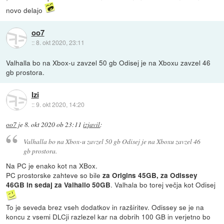
novo delajo
oo7
::
8. okt 2020, 23:11
Valhalla bo na Xbox-u zavzel 50 gb Odisej je na Xboxu zavzel 46
gb prostora.
Izi
::
9. okt 2020, 14:20
oo7
je
8. okt 2020 ob 23:11
izjavil
:
Valhalla bo na Xbox-u zavzel 50 gb Odisej je na Xboxu zavzel 46
gb prostora.
Na PC je enako kot na XBox.
PC prostorske zahteve so bile
za Origins 45GB, za Odissey
. Valhala bo torej večja kot Odisej
46GB in sedaj za Valhallo 50GB
To je seveda brez vseh dodatkov in razširitev. Odissey se je na
koncu z vsemi DLCji razlezel kar na dobrih 100 GB in verjetno bo