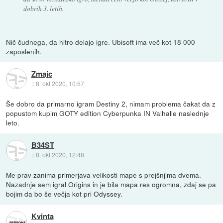
dobrih 3. letih.
Nič čudnega, da hitro delajo igre. Ubisoft ima več kot 18 000
zaposlenih.
Zmajc
::
8. okt 2020, 10:57
Še dobro da primarno igram Destiny 2, nimam problema čakat da z
popustom kupim GOTY edition Cyberpunka IN Valhalle naslednje
leto.
B34ST
::
8. okt 2020, 12:48
Me prav zanima primerjava velikosti mape s prejšnjima dvema.
Nazadnje sem igral Origins in je bila mapa res ogromna, zdaj se pa
bojim da bo še večja kot pri Odyssey.
Kvinta