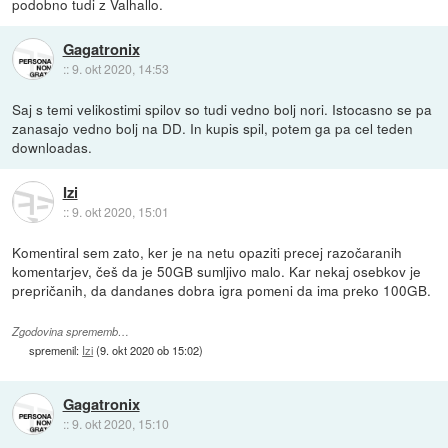
podobno tudi z Valhallo.
Gagatronix
::
9. okt 2020, 14:53
Saj s temi velikostimi spilov so tudi vedno bolj nori. Istocasno se pa
zanasajo vedno bolj na DD. In kupis spil, potem ga pa cel teden
downloadas.
Izi
::
9. okt 2020, 15:01
Komentiral sem zato, ker je na netu opaziti precej razočaranih
komentarjev, češ da je 50GB sumljivo malo. Kar nekaj osebkov je
prepričanih, da dandanes dobra igra pomeni da ima preko 100GB.
Zgodovina sprememb…
spremenil:
Izi
(
9. okt 2020 ob 15:02
)
Gagatronix
::
9. okt 2020, 15:10