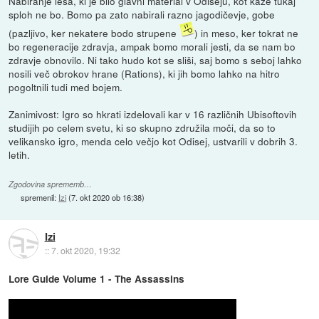
Nabiranje lesa, ki je bilo glavni material v Odiseju, kot kaže tukaj
sploh ne bo. Bomo pa zato nabirali razno jagodičevje, gobe
(pazljivo, ker nekatere bodo strupene
) in meso, ker tokrat ne
bo regeneracije zdravja, ampak bomo morali jesti, da se nam bo
zdravje obnovilo. Ni tako hudo kot se sliši, saj bomo s seboj lahko
nosili več obrokov hrane (Rations), ki jih bomo lahko na hitro
pogoltnili tudi med bojem.
Zanimivost: Igro so hkrati izdelovali kar v 16 različnih Ubisoftovih
studijih po celem svetu, ki so skupno združila moči, da so to
velikansko igro, menda celo večjo kot Odisej, ustvarili v dobrih 3.
letih.
Zgodovina sprememb…
spremenil:
Izi
(
7. okt 2020 ob 16:38
)
Izi
::
7. okt 2020, 19:32
Lore Guide Volume 1 - The Assassins