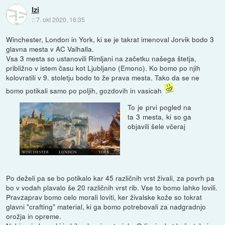
Izi
::
7. okt 2020, 16:35
Winchester, London in York, ki se je takrat imenoval Jorvik bodo 3
glavna mesta v AC Valhalla.
Vsa 3 mesta so ustanovili Rimljani na začetku našega štetja,
približno v istem času kot Ljubljano (Emono). Ko bomo po njih
kolovratili v 9. stoletju bodo to že prava mesta. Tako da se ne
bomo potikali samo po poljih, gozdovih in vasicah
To je prvi pogled na
ta 3 mesta, ki so ga
objavili šele včeraj
Po deželi pa se bo potikalo kar 45 različnih vrst živali, za povrh pa
bo v vodah plavalo še 20 različnih vrst rib. Vse to bomo lahko lovili.
Pravzaprav bomo celo morali loviti, ker živalske kože so tokrat
glavni "crafting" material, ki ga bomo potrebovali za nadgradnjo
orožja in opreme.