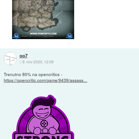
oo7
::
9. nov 2020, 12:08
Trenutno 80% na opencritics -
https://opencritic.com/game/9439/assass...