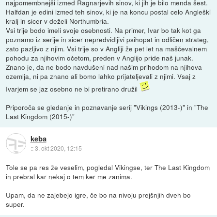
najpomembnejši izmed Ragnarjevih sinov, ki jih je bilo menda šest.
Halfdan je edini izmed teh sinov, ki je na koncu postal celo Angleški
kralj in sicer v deželi Northumbria.
Vsi trije bodo imeli svoje osebnosti. Na primer, Ivar bo tak kot ga
poznamo iz serije in sicer nepredvidljivi psihopat in odličen strateg,
zato pazljivo z njim. Vsi trije so v Angliji že pet let na maščevalnem
pohodu za njihovim očetom, preden v Anglijo pride naš junak.
Znano je, da ne bodo navdušeni nad našim prihodom na njihova
ozemlja, ni pa znano ali bomo lahko prijateljevali z njimi. Vsaj z
Ivarjem se jaz osebno ne bi pretirano družil
Priporoča se gledanje in poznavanje serij "Vikings (2013-)" in "The
Last Kingdom (2015-)"
keba
::
3. okt 2020, 12:15
Tole se pa res že veselim, pogledal Vikingse, ter The Last Kingdom
in prebral kar nekaj o tem ker me zanima.
Upam, da ne zajebejo igre, če bo na nivoju prejšnjih dveh bo
super.