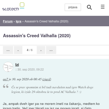
☰
Forum
»
Igre
»
Assassin's Creed Valhalla (2020)
Assassin's Creed Valhalla (2020)
4
/ 6
««
«
»
»»
Izi
::
30. sep 2020, 09:22
oo7
je
30. sep 2020 ob 00:45
izjavil
:
Če se prav spomnim si bil tudi navdušen nad igro Watch dogs
legion, ki izide 29 oktobra še to pred AC Valhala ? :)
Ja, ampak dveh iger pa ne morem imeti na čakanju, medtem ko
igram tretjo. Več iger hkrati pa jaz ne morem igrati, si čisto