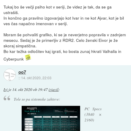
Tukaj bo še večji psiho kot v seriji, že videz je tak, da se ga
ustrašiš.
In končno ga pravilno izgovarjajo kot Ivar in ne kot Ajvar, kot je bil
ves čas napačno imenovan v seriji.
Moram še pohvaliti grafiko, ki se je neverjetno popravila v zadnjem
mesecu. Sedaj je že primerljiv z RDR2. Celo ženski Eivor je že
skoraj simpatična.
Bo kar težka odločitev kaj igrati, ko bosta zunaj hkrati Valhalla in
Cyberpunk
oo7
::
14. okt 2020, 22:03
Izi
je
14. okt 2020 ob 19:47
izjavil
:
Tole so pa sistemske zahteve:
PC Specs
(3840 ×
2160)