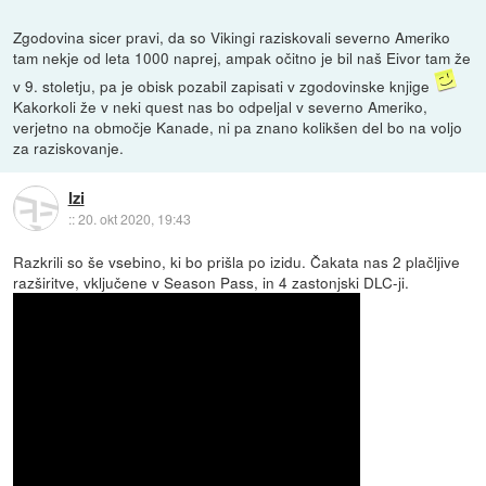
Zgodovina sicer pravi, da so Vikingi raziskovali severno Ameriko
tam nekje od leta 1000 naprej, ampak očitno je bil naš Eivor tam že
v 9. stoletju, pa je obisk pozabil zapisati v zgodovinske knjige
Kakorkoli že v neki quest nas bo odpeljal v severno Ameriko,
verjetno na območje Kanade, ni pa znano kolikšen del bo na voljo
za raziskovanje.
Izi
::
20. okt 2020, 19:43
Razkrili so še vsebino, ki bo prišla po izidu. Čakata nas 2 plačljive
razširitve, vključene v Season Pass, in 4 zastonjski DLC-ji.