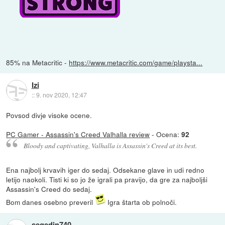
85% na Metacritic -
https://www.metacritic.com/game/playsta...
Izi
::
9. nov 2020, 12:47
Povsod divje visoke ocene.
PC Gamer - Assassin's Creed Valhalla review
- Ocena:
92
Bloody and captivating, Valhalla is Assassin's Creed at its best.
Ena najbolj krvavih iger do sedaj. Odsekane glave in udi redno
letijo naokoli. Tisti ki so jo že igrali pa pravijo, da gre za najboljši
Assassin's Creed do sedaj.
Bom danes osebno preveril
Igra štarta ob polnoči.
segedin740