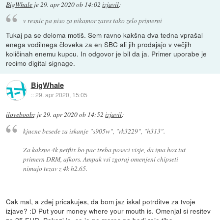
BigWhale
je
29. apr 2020 ob 14:02
izjavil
:
v resnic pa niso za nikamor zares tako zelo primerni
Tukaj pa se deloma motiš. Sem ravno kakšna dva tedna vprašal
enega vodilnega človeka za en SBC ali jih prodajajo v večjih
količinah enemu kupcu. In odgovor je bil da ja. Primer uporabe je
recimo digital signage.
BigWhale
::
29. apr 2020, 15:05
iloveboobz
je
29. apr 2020 ob 14:52
izjavil
:
kjucne besede za iskanje "s905w", "rk3229", "h313".
Za kaksne 4k netflix bo pac treba poseci visje, da ima box tut
primern DRM, afkors. Ampak vsi zgoraj omenjeni chipseti
nimajo tezav z 4k h2.65.
Cak mal, a zdej pricakujes, da bom jaz iskal potrditve za tvoje
izjave? :D Put your money where your mouth is. Omenjal si resitev
za 25 EUR. Pokazi jo, ce je ne mores pa bodi raje tiho ...