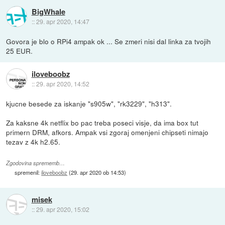
BigWhale
::
29. apr 2020, 14:47
Govora je blo o RPi4 ampak ok ... Se zmeri nisi dal linka za tvojih
25 EUR.
iloveboobz
::
29. apr 2020, 14:52
kjucne besede za iskanje "s905w", "rk3229", "h313".
Za kaksne 4k netflix bo pac treba poseci visje, da ima box tut
primern DRM, afkors. Ampak vsi zgoraj omenjeni chipseti nimajo
tezav z 4k h2.65.
Zgodovina sprememb…
spremenil:
iloveboobz
(
29. apr 2020 ob 14:53
)
misek
::
29. apr 2020, 15:02