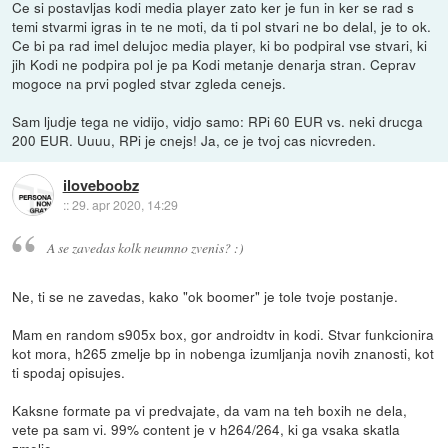
Ce si postavljas kodi media player zato ker je fun in ker se rad s
temi stvarmi igras in te ne moti, da ti pol stvari ne bo delal, je to ok.
Ce bi pa rad imel delujoc media player, ki bo podpiral vse stvari, ki
jih Kodi ne podpira pol je pa Kodi metanje denarja stran. Ceprav
mogoce na prvi pogled stvar zgleda cenejs.
Sam ljudje tega ne vidijo, vidjo samo: RPi 60 EUR vs. neki drucga
200 EUR. Uuuu, RPi je cnejs! Ja, ce je tvoj cas nicvreden.
iloveboobz
::
29. apr 2020, 14:29
A se zavedas kolk neumno zvenis? :)
Ne, ti se ne zavedas, kako "ok boomer" je tole tvoje postanje.
Mam en random s905x box, gor androidtv in kodi. Stvar funkcionira
kot mora, h265 zmelje bp in nobenga izumljanja novih znanosti, kot
ti spodaj opisujes.
Kaksne formate pa vi predvajate, da vam na teh boxih ne dela,
vete pa sam vi. 99% content je v h264/264, ki ga vsaka skatla