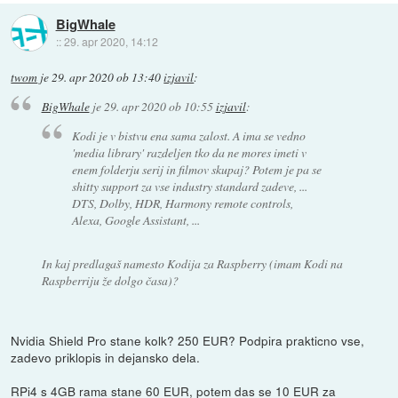
BigWhale
::
29. apr 2020, 14:12
twom
je
29. apr 2020 ob 13:40
izjavil
:
BigWhale
je
29. apr 2020 ob 10:55
izjavil
:
Kodi je v bistvu ena sama zalost. A ima se vedno
'media library' razdeljen tko da ne mores imeti v
enem folderju serij in filmov skupaj? Potem je pa se
shitty support za vse industry standard zadeve, ...
DTS, Dolby, HDR, Harmony remote controls,
Alexa, Google Assistant, ...
In kaj predlagaš namesto Kodija za Raspberry (imam Kodi na
Raspberriju že dolgo časa)?
Nvidia Shield Pro stane kolk? 250 EUR? Podpira prakticno vse,
zadevo priklopis in dejansko dela.
RPi4 s 4GB rama stane 60 EUR, potem das se 10 EUR za