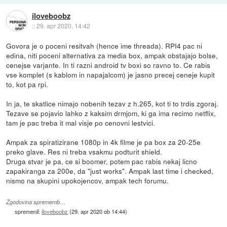
iloveboobz
::
29. apr 2020, 14:42
Govora je o poceni resitvah (hence ime threada). RPI4 pac ni
edina, niti poceni alternativa za media box, ampak obstajajo bolse,
cenejse varjante. In ti razni android tv boxi so ravno to. Ce rabis
vse komplet (s kablom in napajalcom) je jasno precej ceneje kupit
to, kot pa rpi.
In ja, te skatlice nimajo nobenih tezav z h.265, kot ti to trdis zgoraj.
Tezave se pojavio lahko z kaksim drmjom, ki ga ima recimo netflix,
tam je pac treba it mal visje po cenovni lestvici.
Ampak za spiratizirane 1080p in 4k filme je pa box za 20-25e
preko glave. Res ni treba vsakmu podturit shield.
Druga stvar je pa, ce si boomer, potem pac rabis nekaj licno
zapakiranga za 200e, da "just works". Ampak last time i checked,
nismo na skupini upokojencov, ampak tech forumu.
Zgodovina sprememb…
spremenil:
iloveboobz
(
29. apr 2020 ob 14:44
)