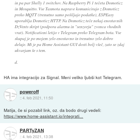
in pa par Shelly 1 switchov. Na Raspberry Pi 1 tečeta Domoticz
in Mosquitto. Vse Tasmota naprave komunicirajo z Domoticz
preko MQTT (trenutno samo pošiljajo podatke), ESPEasy
uporablja Domoticz HTTP. Na Domoticz teče nekaj enostavnih
DzVents skript (podpora alarmu in "senzorju" zvonca vhodnih
vrat). Notificationi letijo v Telegram preko Telegram bota. Vse
skupaj je po mojem zelo enostavno in trenutno zelo dobro
deluje. Mi je pa Home Assistant GUI dosti bolj všeč, zato se zdaj
ukvarjam še s tem.
d.
HA ima integracijo za Signal. Meni veliko ljubši kot Telegram.
poweroff
::
4. feb 2021, 11:50
Matija, če si pozabil link, oz. da bodo drugi vedeli:
https://www.home-assistant.io/integrati...
PARTyZAN
::
4. feb 2021, 13:38