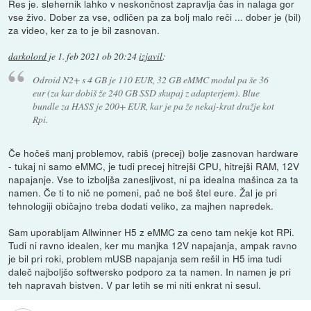
Res je. slehernik lahko v neskončnost zapravlja čas in nalaga gor
vse živo. Dober za vse, odličen pa za bolj malo reči ... dober je (bil)
za video, ker za to je bil zasnovan.
darkolord
je
1. feb 2021 ob 20:24
izjavil
:
Odroid N2+ s 4 GB je 110 EUR, 32 GB eMMC modul pa še 36
eur (za kar dobiš že 240 GB SSD skupaj z adapterjem). Blue
bundle za HASS je 200+ EUR, kar je pa že nekaj-krat dražje kot
Rpi.
Če hočeš manj problemov, rabiš (precej) bolje zasnovan hardware
- tukaj ni samo eMMC, je tudi precej hitrejši CPU, hitrejši RAM, 12V
napajanje. Vse to izboljša zanesljivost, ni pa idealna mašinca za ta
namen. Če ti to nič ne pomeni, pač ne boš štel eure. Žal je pri
tehnologiji običajno treba dodati veliko, za majhen napredek.
Sam uporabljam Allwinner H5 z eMMC za ceno tam nekje kot RPi.
Tudi ni ravno idealen, ker mu manjka 12V napajanja, ampak ravno
je bil pri roki, problem mUSB napajanja sem rešil in H5 ima tudi
daleč najboljšo softwersko podporo za ta namen. In namen je pri
teh napravah bistven. V par letih se mi niti enkrat ni sesul.