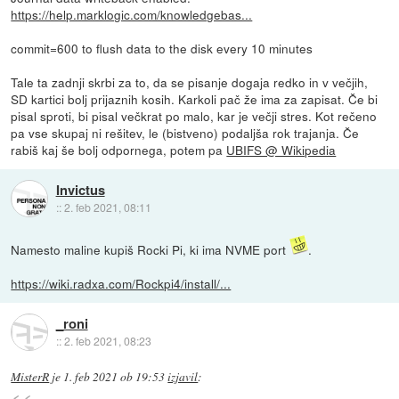
https://help.marklogic.com/knowledgebas...
commit=600 to flush data to the disk every 10 minutes
Tale ta zadnji skrbi za to, da se pisanje dogaja redko in v večjih,
SD kartici bolj prijaznih kosih. Karkoli pač že ima za zapisat. Če bi
pisal sproti, bi pisal večkrat po malo, kar je večji stres. Kot rečeno
pa vse skupaj ni rešitev, le (bistveno) podaljša rok trajanja. Če
rabiš kaj še bolj odpornega, potem pa
UBIFS @ Wikipedia
Invictus
::
2. feb 2021, 08:11
Namesto maline kupiš Rocki Pi, ki ima NVME port
.
https://wiki.radxa.com/Rockpi4/install/...
_roni
::
2. feb 2021, 08:23
MisterR
je
1. feb 2021 ob 19:53
izjavil
: