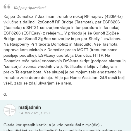
Kaj pa priporočate?
Kaj pa Domoticz ? Jaz imam trenutno nekaj RF naprav (433MHz)
vključno z daljinci, 2xSonoff RF Bridge (Tasmota), par ESP8266
(Tasmota) s SHT31 senzorjem vlage in temperature in še nekaj
ESP8266 (ESPEasy) z relejem... V prihodu je še Sonoff ZigBee
Bridge, par Sonoff ZigBee senzorjev in pa par Shelly 1 switchov.
Na Raspberry Pi 1 tečeta Domoticz in Mosquitto. Vse Tasmota
naprave komunicirajo z Domoticz preko MQTT (trenutno samo
pošiljajo podatke), ESPEasy uporablja Domoticz HTTP. Na
Domoticz teče nekaj enostavnih DzVents skript (podpora alarmu in
"senzorju" zvonca vhodnih vrat). Notificationi letijo v Telegram
preko Telegram bota. Vse skupaj je po mojem zelo enostavno in
trenutno zelo dobro deluje. Mi je pa Home Assistant GUI dosti bolj
všeč, zato se zdaj ukvarjam še s tem.
d.
matijadmin
::
4. feb 2021, 10:50
Glede koruptanih kartic; a je kdo poskušal z mlc(dlc) -
industrijskimi, ce je kaj bolje? Jaz v pol leta s sandisk extreme se