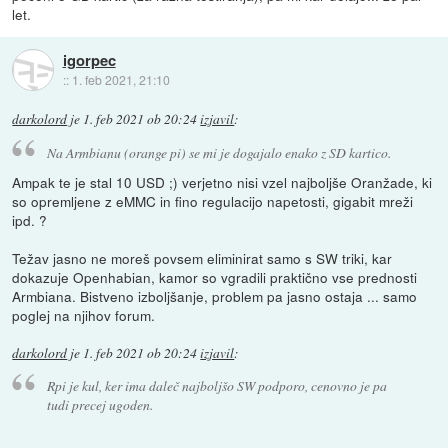
let.
igorpec
::
1. feb 2021, 21:10
darkolord
je
1. feb 2021 ob 20:24
izjavil
:
Na Armbianu (orange pi) se mi je dogajalo enako z SD kartico.
Ampak te je stal 10 USD ;) verjetno nisi vzel najboljše Oranžade, ki
so opremljene z eMMC in fino regulacijo napetosti, gigabit mreži
ipd. ?
Težav jasno ne moreš povsem eliminirat samo s SW triki, kar
dokazuje Openhabian, kamor so vgradili praktično vse prednosti
Armbiana. Bistveno izboljšanje, problem pa jasno ostaja ... samo
poglej na njihov forum.
darkolord
je
1. feb 2021 ob 20:24
izjavil
:
Rpi je kul, ker ima daleč najboljšo SW podporo, cenovno je pa
tudi precej ugoden.