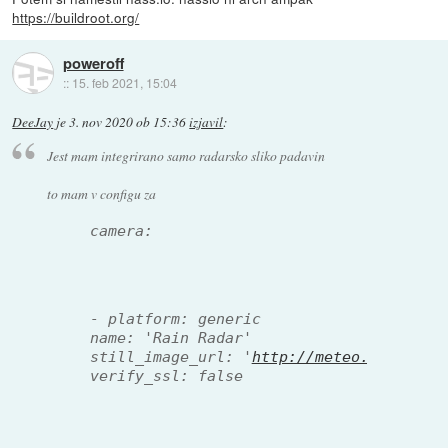
https://buildroot.org/
poweroff
::
15. feb 2021, 15:04
DeeJay
je
3. nov 2020 ob 15:36
izjavil
:
Jest mam integrirano samo radarsko sliko padavin
to mam v configu za
 camera:
 - platform: generic
 name: 'Rain Radar'
 still_image_url: '
http://meteo.arso.gov
 verify_ssl: false