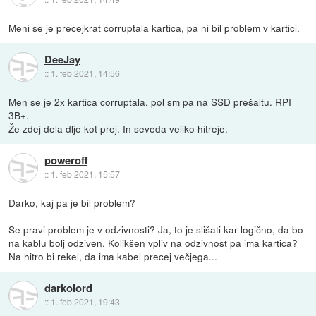
Meni se je precejkrat corruptala kartica, pa ni bil problem v kartici.
DeeJay
::
1. feb 2021, 14:56
Men se je 2x kartica corruptala, pol sm pa na SSD prešaltu. RPI
3B+.
Že zdej dela dlje kot prej. In seveda veliko hitreje.
poweroff
::
1. feb 2021, 15:57
Darko, kaj pa je bil problem?
Se pravi problem je v odzivnosti? Ja, to je slišati kar logično, da bo
na kablu bolj odziven. Kolikšen vpliv na odzivnost pa ima kartica?
Na hitro bi rekel, da ima kabel precej večjega...
darkolord
::
1. feb 2021, 19:43