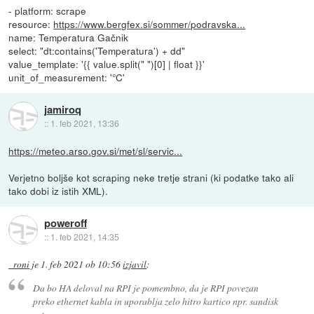
- platform: scrape
resource:
https://www.bergfex.si/sommer/podravska...
name: Temperatura Gačnik
select: "dt:contains('Temperatura') + dd"
value_template: '{{ value.split(" ")[0] | float }}'
unit_of_measurement: '°C'
jamiroq
::
1. feb 2021, 13:36
https://meteo.arso.gov.si/met/sl/servic...
Verjetno boljše kot scraping neke tretje strani (ki podatke tako ali
tako dobi iz istih XML).
poweroff
::
1. feb 2021, 14:35
_roni
je
1. feb 2021 ob 10:56
izjavil
:
Da bo HA deloval na RPI je pomembno, da je RPI povezan
preko ethernet kabla in uporablja zelo hitro kartico npr. sandisk