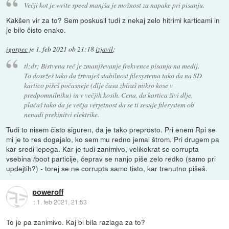
Večji kot je write speed manjša je možnost za napake pri pisanju.
Kakšen vir za to? Sem poskusil tudi z nekaj zelo hitrimi karticami in
je bilo čisto enako.
igorpec
je
1. feb 2021 ob 21:18
izjavil
:
tl;dr; Bistvena reč je zmanjševanje frekvence pisanja na medij.
To dosežeš tako da žrtvuješ stabilnost filesystema tako da na SD
kartico pišeš počasneje (dlje časa zbiraš mikro kose v
predpomnilniku) in v večjih kosih. Cena, da kartica živi dlje,
plačaš tako da je večja verjetnost da se ti sesuje filesystem ob
nenadi prekinitvi elektrike.
Tudi to nisem čisto siguren, da je tako preprosto. Pri enem Rpi se
mi je to res dogajalo, ko sem mu redno jemal štrom. Pri drugem pa
kar sredi lepega. Kar je tudi zanimivo, velikokrat se corrupta
vsebina /boot particije, čeprav se nanjo piše zelo redko (samo pri
updejtih?) - torej se ne corrupta samo tisto, kar trenutno pišeš.
poweroff
::
1. feb 2021, 21:53
To je pa zanimivo. Kaj bi bila razlaga za to?