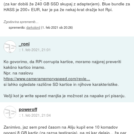
(za kar dobiš že 240 GB SSD skupaj z adapterjem). Blue bundle za
HASS je 200+ EUR, kar je pa že nekaj-krat dražje kot Rpi.
Zgodovina sprememb…
spremenilo:
darkolord
(
1. feb 2021 ob 20:26
)
_roni
::
1. feb 2021, 21:01
Ko govorimo, da RPi corrupta kartice, moramo najprej preveriti
kakšno kartico imamo.
Npr. na naslovu
https://www.cameramemoryspeed.com/revie...
si lahko ogledate različne SD kartice in njihove karakteristike.
Večji kot je write speed manjša je možnost za napake pri pisanju.
poweroff
::
1. feb 2021, 21:04
Zanimivo, jaz sem pred časom na Aliju kupil ene 10 komadov
poceni 8 GB kartic (za razna testiranja), pa mi kar delajo... že par