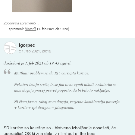
Zgodovina sprememb…
spremenil:
MisterR
(
1. feb 2021 ob 19:58
)
igorpec
::
1. feb 2021, 20:12
darkolord
je
1. feb 2021 ob 19:43
izjavil
:
Matthai: problem je, da RPi corrupta kartice.
Nekateri imajo srečo, in se jim to ne zgodi nikoli, nekaterim se
nam dogaja precej preveč pogosto, da bi bilo to naključje.
Ni čisto jasno, zakaj se to dogaja, verjetno kombinacija powerja
+ kartic + rpi designa + filesystema.
SD kartice so kakršne so - bistveno izboljšanje dosežeš, če
uporabljaš OS ki zna delat z njimi out of the box: