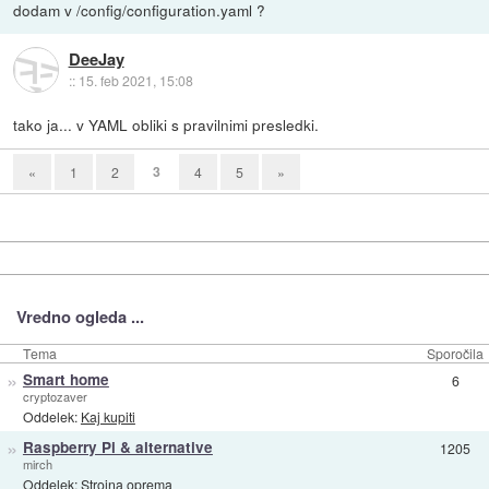
dodam v /config/configuration.yaml ?
DeeJay
::
15. feb 2021, 15:08
tako ja... v YAML obliki s pravilnimi presledki.
3
«
1
2
4
5
»
Vredno ogleda ...
Tema
Sporočila
»
Smart home
6
cryptozaver
Oddelek:
Kaj kupiti
»
Raspberry Pi & alternative
1205
mirch
Oddelek:
Strojna oprema