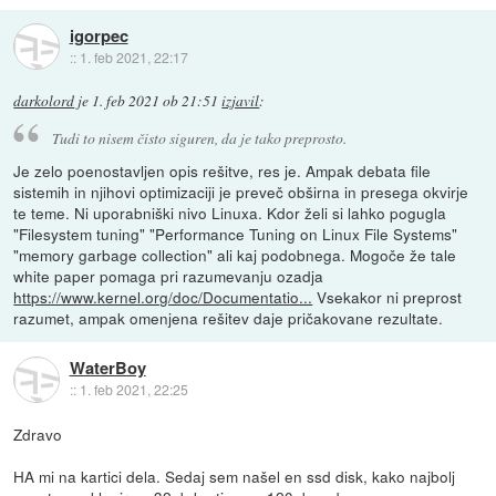
igorpec
::
1. feb 2021, 22:17
darkolord
je
1. feb 2021 ob 21:51
izjavil
:
Tudi to nisem čisto siguren, da je tako preprosto.
Je zelo poenostavljen opis rešitve, res je. Ampak debata file
sistemih in njihovi optimizaciji je preveč obširna in presega okvirje
te teme. Ni uporabniški nivo Linuxa. Kdor želi si lahko pogugla
"Filesystem tuning" "Performance Tuning on Linux File Systems"
"memory garbage collection" ali kaj podobnega. Mogoče že tale
white paper pomaga pri razumevanju ozadja
https://www.kernel.org/doc/Documentatio...
Vsekakor ni preprost
razumet, ampak omenjena rešitev daje pričakovane rezultate.
WaterBoy
::
1. feb 2021, 22:25
Zdravo
HA mi na kartici dela. Sedaj sem našel en ssd disk, kako najbolj