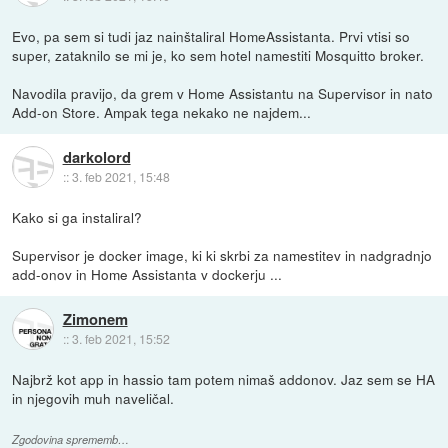
Evo, pa sem si tudi jaz nainštaliral HomeAssistanta. Prvi vtisi so
super, zataknilo se mi je, ko sem hotel namestiti Mosquitto broker.
Navodila pravijo, da grem v Home Assistantu na Supervisor in nato
Add-on Store. Ampak tega nekako ne najdem...
darkolord
::
3. feb 2021, 15:48
Kako si ga instaliral?
Supervisor je docker image, ki ki skrbi za namestitev in nadgradnjo
add-onov in Home Assistanta v dockerju ...
Zimonem
::
3. feb 2021, 15:52
Najbrž kot app in hassio tam potem nimaš addonov. Jaz sem se HA
in njegovih muh naveličal.
Zgodovina sprememb…