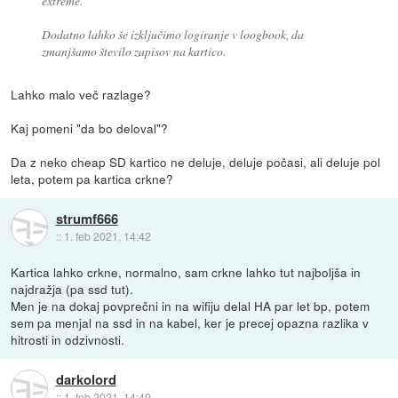
extreme.
Dodatno lahko še izključimo logiranje v loogbook, da
zmanjšamo število zapisov na kartico.
Lahko malo več razlage?
Kaj pomeni "da bo deloval"?
Da z neko cheap SD kartico ne deluje, deluje počasi, ali deluje pol
leta, potem pa kartica crkne?
strumf666
::
1. feb 2021, 14:42
Kartica lahko crkne, normalno, sam crkne lahko tut najboljša in
najdražja (pa ssd tut).
Men je na dokaj povprečni in na wifiju delal HA par let bp, potem
sem pa menjal na ssd in na kabel, ker je precej opazna razlika v
hitrosti in odzivnosti.
darkolord
::
1. feb 2021, 14:49