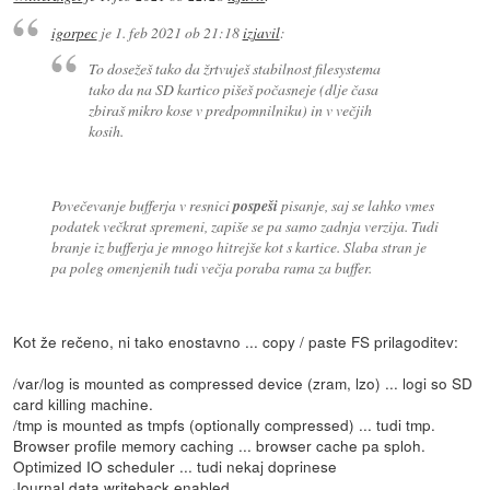
igorpec
je
1. feb 2021 ob 21:18
izjavil
:
To dosežeš tako da žrtvuješ stabilnost filesystema
tako da na SD kartico pišeš počasneje (dlje časa
zbiraš mikro kose v predpomnilniku) in v večjih
kosih.
Povečevanje bufferja v resnici
pospeši
pisanje, saj se lahko vmes
podatek večkrat spremeni, zapiše se pa samo zadnja verzija. Tudi
branje iz bufferja je mnogo hitrejše kot s kartice. Slaba stran je
pa poleg omenjenih tudi večja poraba rama za buffer.
Kot že rečeno, ni tako enostavno ... copy / paste FS prilagoditev:
/var/log is mounted as compressed device (zram, lzo) ... logi so SD
card killing machine.
/tmp is mounted as tmpfs (optionally compressed) ... tudi tmp.
Browser profile memory caching ... browser cache pa sploh.
Optimized IO scheduler ... tudi nekaj doprinese
Journal data writeback enabled.