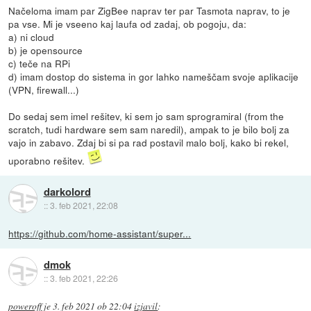
Načeloma imam par ZigBee naprav ter par Tasmota naprav, to je
pa vse. Mi je vseeno kaj laufa od zadaj, ob pogoju, da:
a) ni cloud
b) je opensource
c) teče na RPi
d) imam dostop do sistema in gor lahko nameščam svoje aplikacije
(VPN, firewall...)
Do sedaj sem imel rešitev, ki sem jo sam sprogramiral (from the
scratch, tudi hardware sem sam naredil), ampak to je bilo bolj za
vajo in zabavo. Zdaj bi si pa rad postavil malo bolj, kako bi rekel,
uporabno rešitev.
darkolord
::
3. feb 2021, 22:08
https://github.com/home-assistant/super...
dmok
::
3. feb 2021, 22:26
poweroff
je
3. feb 2021 ob 22:04
izjavil
: