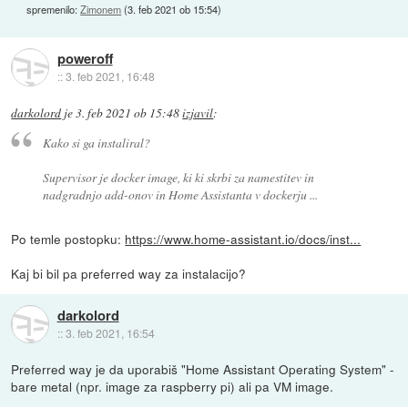
spremenilo:
Zimonem
(
3. feb 2021 ob 15:54
)
poweroff
::
3. feb 2021, 16:48
darkolord
je
3. feb 2021 ob 15:48
izjavil
:
Kako si ga instaliral?
Supervisor je docker image, ki ki skrbi za namestitev in
nadgradnjo add-onov in Home Assistanta v dockerju ...
Po temle postopku:
https://www.home-assistant.io/docs/inst...
Kaj bi bil pa preferred way za instalacijo?
darkolord
::
3. feb 2021, 16:54
Preferred way je da uporabiš "Home Assistant Operating System" -
bare metal (npr. image za raspberry pi) ali pa VM image.