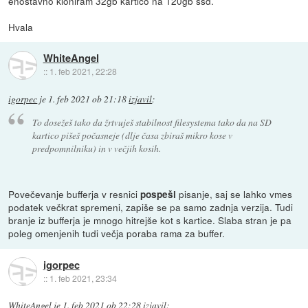
enostavno kloniram 32gb kartico na 120gb ssd.
Hvala
WhiteAngel
::
1. feb 2021, 22:28
igorpec
je
1. feb 2021 ob 21:18
izjavil
:
To dosežeš tako da žrtvuješ stabilnost filesystema tako da na SD
kartico pišeš počasneje (dlje časa zbiraš mikro kose v
predpomnilniku) in v večjih kosih.
Povečevanje bufferja v resnici
pisanje, saj se lahko vmes
pospeši
podatek večkrat spremeni, zapiše se pa samo zadnja verzija. Tudi
branje iz bufferja je mnogo hitrejše kot s kartice. Slaba stran je pa
poleg omenjenih tudi večja poraba rama za buffer.
igorpec
::
1. feb 2021, 23:34
WhiteAngel
je
1. feb 2021 ob 22:28
izjavil
: