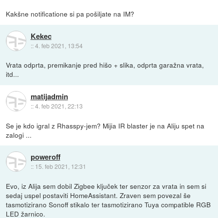
Kakšne notificatione si pa pošiljate na IM?
Kekec
::
4. feb 2021, 13:54
Vrata odprta, premikanje pred hišo + slika, odprta garažna vrata,
itd...
matijadmin
::
4. feb 2021, 22:13
Se je kdo igral z Rhasspy-jem? Mijia IR blaster je na Aliju spet na
zalogi ...
poweroff
::
15. feb 2021, 12:31
Evo, iz Alija sem dobil Zigbee ključek ter senzor za vrata in sem si
sedaj uspel postaviti HomeAssistant. Zraven sem povezal še
tasmotizirano Sonoff stikalo ter tasmotizirano Tuya compatible RGB
LED žarnico.