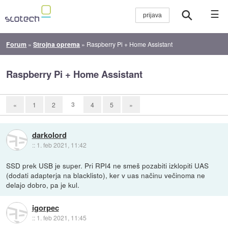
☰
Forum
»
Strojna oprema
»
Raspberry Pi + Home Assistant
Raspberry Pi + Home Assistant
3
«
1
2
4
5
»
darkolord
::
1. feb 2021, 11:42
SSD prek USB je super. Pri RPI4 ne smeš pozabiti izklopiti UAS
(dodati adapterja na blacklisto), ker v uas načinu večinoma ne
delajo dobro, pa je kul.
igorpec
::
1. feb 2021, 11:45