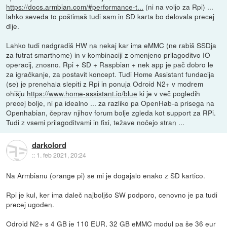
https://docs.armbian.com/#performance-t...
(ni na voljo za Rpi) ...
lahko seveda to poštimaš tudi sam in SD karta bo delovala precej
dlje.
Lahko tudi nadgradiš HW na nekaj kar ima eMMC (ne rabiš SSDja
za futrat smarthome) in v kombinaciji z omenjeno prilagoditvo IO
operacij, znosno. Rpi + SD + Raspbian + nek app je pač dobro le
za igračkanje, za postavit koncept. Tudi Home Assistant fundacija
(se) je prenehala slepiti z Rpi in ponuja Odroid N2+ v modrem
ohišju
https://www.home-assistant.io/blue
ki je v več pogledih
precej bolje, ni pa idealno ... za razliko pa OpenHab-a prisega na
Openhabian, čeprav njihov forum bolje zgleda kot support za RPi.
Tudi z vsemi prilagoditvami in fixi, težave nočejo stran ...
darkolord
::
1. feb 2021, 20:24
Na Armbianu (orange pi) se mi je dogajalo enako z SD kartico.
Rpi je kul, ker ima daleč najboljšo SW podporo, cenovno je pa tudi
precej ugoden.
Odroid N2+ s 4 GB je 110 EUR, 32 GB eMMC modul pa še 36 eur