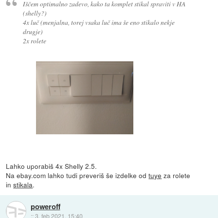
Iščem optimalno zadevo, kako ta komplet stikal spraviti v HA
(shelly?)
4x luč (menjalna, torej vsaka luč ima še eno stikalo nekje
drugje)
2x rolete
Lahko uporabiš 4x Shelly 2.5.
Na ebay.com lahko tudi preveriš še izdelke od
tuye
za rolete
in
stikala
.
poweroff
::
3. feb 2021, 15:40