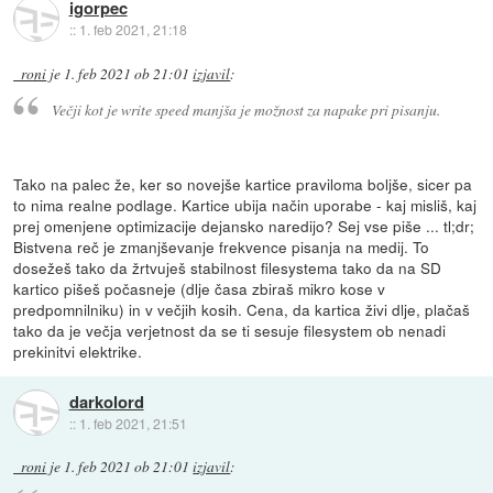
igorpec
::
1. feb 2021, 21:18
_roni
je
1. feb 2021 ob 21:01
izjavil
:
Večji kot je write speed manjša je možnost za napake pri pisanju.
Tako na palec že, ker so novejše kartice praviloma boljše, sicer pa
to nima realne podlage. Kartice ubija način uporabe - kaj misliš, kaj
prej omenjene optimizacije dejansko naredijo? Sej vse piše ... tl;dr;
Bistvena reč je zmanjševanje frekvence pisanja na medij. To
dosežeš tako da žrtvuješ stabilnost filesystema tako da na SD
kartico pišeš počasneje (dlje časa zbiraš mikro kose v
predpomnilniku) in v večjih kosih. Cena, da kartica živi dlje, plačaš
tako da je večja verjetnost da se ti sesuje filesystem ob nenadi
prekinitvi elektrike.
darkolord
::
1. feb 2021, 21:51
_roni
je
1. feb 2021 ob 21:01
izjavil
: