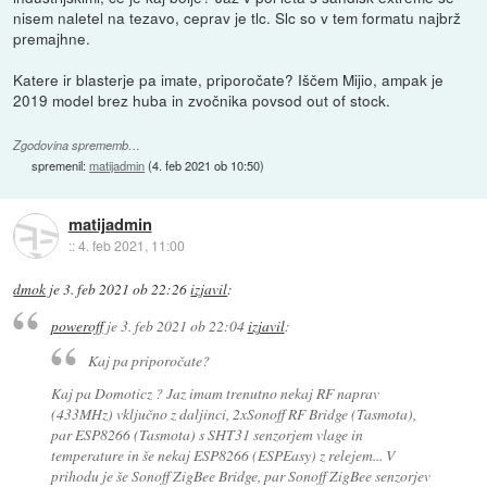
nisem naletel na tezavo, ceprav je tlc. Slc so v tem formatu najbrž
premajhne.
Katere ir blasterje pa imate, priporočate? Iščem Mijio, ampak je
2019 model brez huba in zvočnika povsod out of stock.
Zgodovina sprememb…
spremenil:
matijadmin
(
4. feb 2021 ob 10:50
)
matijadmin
::
4. feb 2021, 11:00
dmok
je
3. feb 2021 ob 22:26
izjavil
:
poweroff
je
3. feb 2021 ob 22:04
izjavil
:
Kaj pa priporočate?
Kaj pa Domoticz ? Jaz imam trenutno nekaj RF naprav
(433MHz) vključno z daljinci, 2xSonoff RF Bridge (Tasmota),
par ESP8266 (Tasmota) s SHT31 senzorjem vlage in
temperature in še nekaj ESP8266 (ESPEasy) z relejem... V
prihodu je še Sonoff ZigBee Bridge, par Sonoff ZigBee senzorjev