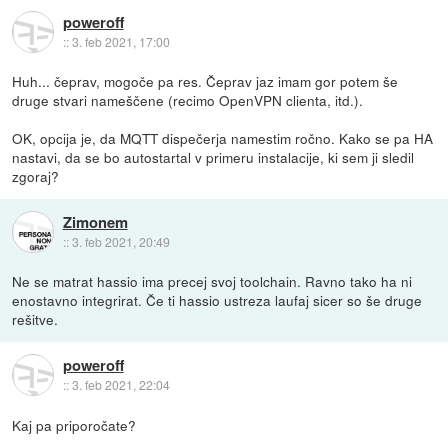
poweroff
::
3. feb 2021, 17:00
Huh... čeprav, mogoče pa res. Čeprav jaz imam gor potem še
druge stvari nameščene (recimo OpenVPN clienta, itd.).
OK, opcija je, da MQTT dispečerja namestim ročno. Kako se pa HA
nastavi, da se bo autostartal v primeru instalacije, ki sem ji sledil
zgoraj?
Zimonem
::
3. feb 2021, 20:49
Ne se matrat hassio ima precej svoj toolchain. Ravno tako ha ni
enostavno integrirat. Če ti hassio ustreza laufaj sicer so še druge
rešitve.
poweroff
::
3. feb 2021, 22:04
Kaj pa priporočate?