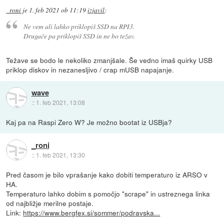
_roni
je
1. feb 2021 ob 11:19
izjavil
:
Ne vem ali lahko priklopiš SSD na RPI3.
Drugače pa priklopiš SSD in ne bo težav.
Težave se bodo le nekoliko zmanjšale. Še vedno imaš quirky USB
priklop diskov in nezanesljivo / crap mUSB napajanje.
wave
::
1. feb 2021, 13:08
Kaj pa na Raspi Zero W? Je možno bootat iz USBja?
_roni
::
1. feb 2021, 13:30
Pred časom je bilo vprašanje kako dobiti temperaturo iz ARSO v
HA.
Temperaturo lahko dobim s pomočjo "scrape" in ustreznega linka
od najbližje merilne postaje.
Link:
https://www.bergfex.si/sommer/podravska...