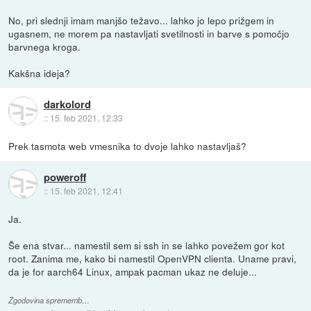
No, pri slednji imam manjšo težavo... lahko jo lepo prižgem in
ugasnem, ne morem pa nastavljati svetilnosti in barve s pomočjo
barvnega kroga.
Kakšna ideja?
darkolord
::
15. feb 2021, 12:33
Prek tasmota web vmesnika to dvoje lahko nastavljaš?
poweroff
::
15. feb 2021, 12:41
Ja.
Še ena stvar... namestil sem si ssh in se lahko povežem gor kot
root. Zanima me, kako bi namestil OpenVPN clienta. Uname pravi,
da je for aarch64 Linux, ampak pacman ukaz ne deluje...
Zgodovina sprememb…