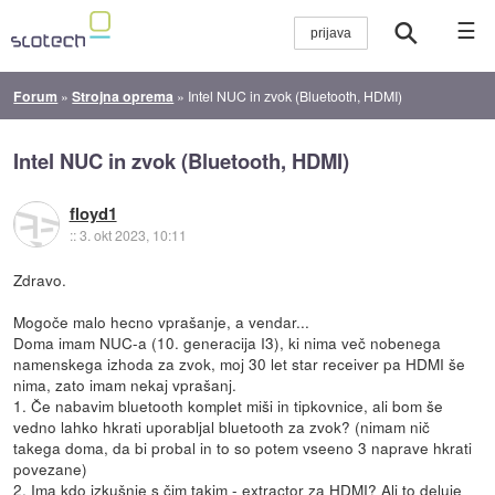
☰
Forum
»
Strojna oprema
»
Intel NUC in zvok (Bluetooth, HDMI)
Intel NUC in zvok (Bluetooth, HDMI)
floyd1
::
3. okt 2023, 10:11
Zdravo.
Mogoče malo hecno vprašanje, a vendar...
Doma imam NUC-a (10. generacija I3), ki nima več nobenega
namenskega izhoda za zvok, moj 30 let star receiver pa HDMI še
nima, zato imam nekaj vprašanj.
1. Če nabavim bluetooth komplet miši in tipkovnice, ali bom še
vedno lahko hkrati uporabljal bluetooth za zvok? (nimam nič
takega doma, da bi probal in to so potem vseeno 3 naprave hkrati
povezane)
2. Ima kdo izkušnje s čim takim -
extractor za HDMI
? Ali to deluje