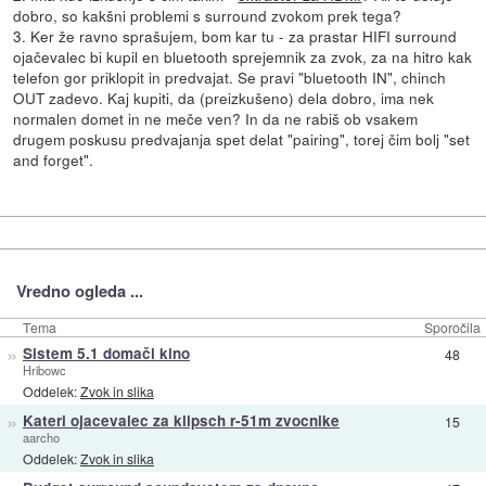
dobro, so kakšni problemi s surround zvokom prek tega?
3. Ker že ravno sprašujem, bom kar tu - za prastar HIFI surround
ojačevalec bi kupil en bluetooth sprejemnik za zvok, za na hitro kak
telefon gor priklopit in predvajat. Se pravi "bluetooth IN", chinch
OUT zadevo. Kaj kupiti, da (preizkušeno) dela dobro, ima nek
normalen domet in ne meče ven? In da ne rabiš ob vsakem
drugem poskusu predvajanja spet delat "pairing", torej čim bolj "set
and forget".
Vredno ogleda ...
Tema
Sporočila
»
Sistem 5.1 domači kino
48
Hribowc
Oddelek:
Zvok in slika
»
Kateri ojacevalec za klipsch r-51m zvocnike
15
aarcho
Oddelek:
Zvok in slika