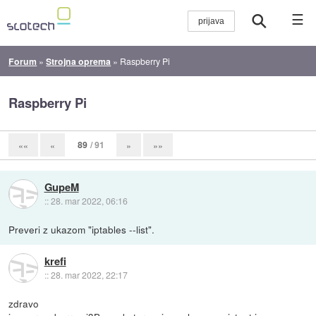
☰
Forum
»
Strojna oprema
»
Raspberry Pi
Raspberry Pi
89
/ 91
««
«
»
»»
GupeM
::
28. mar 2022, 06:16
Preveri z ukazom "iptables --list".
krefi
::
28. mar 2022, 22:17
zdravo