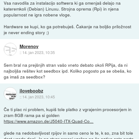
Vsa navodila za instalacijo softwera ki ga omenjaš delajo na
kateremkoli (Debian) Linuxu. Strojna oprema (Rpi) in njena
popularnost ne igra nobene vloge.
Hardware se kupi, ko ga potrebuješ. Čakanje na boljšo priložnost
je never ending story ;)
Morenov
::
14. jan 2023, 10:35
Sem bral na prejšnjih stran vašo vneto debato okoli RPija, da ni
najboljša rešitev kot seedbox ipd. Koliko pogosto pa se obeša, ko
ga imaš za seedbox?
iloveboobz
::
14. jan 2023, 10:45
Če ti plac ni problem, kupiš tole platko z vgrajenim procesorjem in
zram 8GB rama pa si golden
https://www.amazon.de/J5040-ITX-Quad-Co...
glede na nedobavljivost rpijov in samo ceno le te, k so, zna bit tole
dost ugodn deal. Je pa stvar precej varčna pa še native sata porte