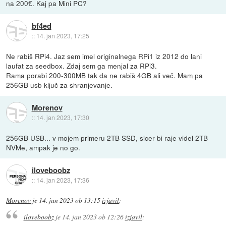
na 200€. Kaj pa Mini PC?
bf4ed
::
14. jan 2023, 17:25
Ne rabiš RPi4. Jaz sem imel originalnega RPi1 iz 2012 do lani
laufat za seedbox. Zdaj sem ga menjal za RPi3.
Rama porabi 200-300MB tak da ne rabiš 4GB ali več. Mam pa
256GB usb ključ za shranjevanje.
Morenov
::
14. jan 2023, 17:30
256GB USB... v mojem primeru 2TB SSD, sicer bi raje videl 2TB
NVMe, ampak je no go.
iloveboobz
::
14. jan 2023, 17:36
Morenov
je
14. jan 2023 ob 13:15
izjavil
:
iloveboobz
je
14. jan 2023 ob 12:26
izjavil
: