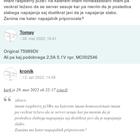
imam raspberry pi3B+ na katerem imam homeassistant imam pa
veckrat težavo da se server sesuje kar pa menim da je posledica
slabega napajanja saj dostikrat javi da je napajanje slabo.
Zanima me kater napajalnik priporocate?
Tomay
::
30. mar 2022, 16:41
Original T5989DV
Ali pa kaj podobnega 2,5A 5,1V npr. MC002546
kronik
::
12. apr 2022, 14:58
krefi
je
28. mar 2022 ob 22:17
izjavil
:
zdravo
imam raspberry pi3B+ na katerem imam homeassistant imam
pa veckrat težavo da se server sesuje kar pa menim da je
posledica slabega napajanja saj dostikrat javi da je napajanje
slabo.
Zanima me kater napajalnik priporocate?