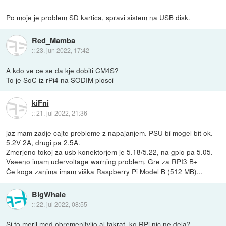
Po moje je problem SD kartica, spravi sistem na USB disk.
Red_Mamba
::
23. jun 2022, 17:42
A kdo ve ce se da kje dobiti CM4S?
To je SoC iz rPi4 na SODIM plosci
kiFni
::
21. jul 2022, 21:36
jaz mam zadje cajte prebleme z napajanjem. PSU bi mogel bit ok.
5.2V 2A, drugi pa 2.5A.
Zmerjeno tokoj za usb konektorjem je 5.18/5.22, na gpio pa 5.05.
Vseeno imam udervoltage warning problem. Gre za RPI3 B+
Če koga zanima imam viška Raspberry Pi Model B (512 MB)...
BigWhale
::
22. jul 2022, 08:55
Si to meril med obremenitvijo al takrat, ko RPi nic ne dela?