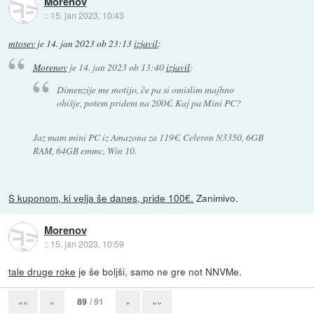
Morenov
::
15. jan 2023, 10:43
mtosev
je
14. jan 2023 ob 23:13
izjavil
:
Morenov
je
14. jan 2023 ob 13:40
izjavil
:
Dimenzije me motijo, če pa si omislim majhno
ohišje, potem pridem na 200€. Kaj pa Mini PC?
Jaz mam mini PC iz Amazona za 119€. Celeron N3350, 6GB
RAM, 64GB emmc, Win 10.
S kuponom, ki velja še danes, pride 100€.
Zanimivo.
Morenov
::
15. jan 2023, 10:59
tale druge roke
je še boljši, samo ne gre not NNVMe.
89
/ 91
««
«
»
»»