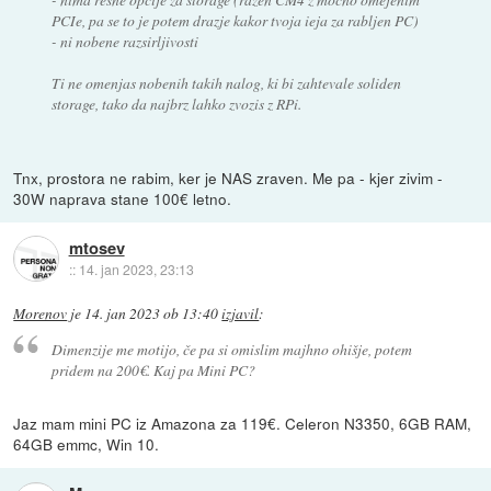
PCIe, pa se to je potem drazje kakor tvoja ieja za rabljen PC)
- ni nobene razsirljivosti
Ti ne omenjas nobenih takih nalog, ki bi zahtevale soliden
storage, tako da najbrz lahko zvozis z RPi.
Tnx, prostora ne rabim, ker je NAS zraven. Me pa - kjer zivim -
30W naprava stane 100€ letno.
mtosev
::
14. jan 2023, 23:13
Morenov
je
14. jan 2023 ob 13:40
izjavil
:
Dimenzije me motijo, če pa si omislim majhno ohišje, potem
pridem na 200€. Kaj pa Mini PC?
Jaz mam mini PC iz Amazona za 119€. Celeron N3350, 6GB RAM,
64GB emmc, Win 10.