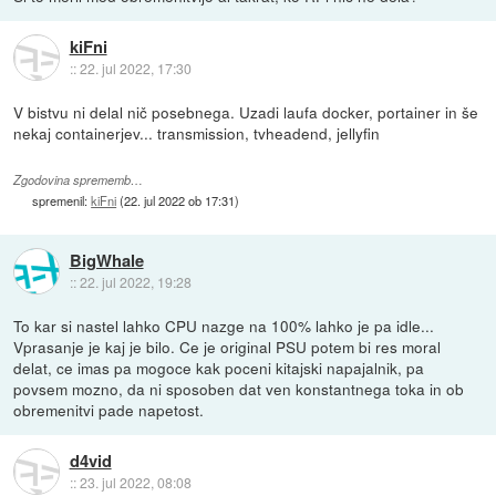
kiFni
::
22. jul 2022, 17:30
V bistvu ni delal nič posebnega. Uzadi laufa docker, portainer in še
nekaj containerjev... transmission, tvheadend, jellyfin
Zgodovina sprememb…
spremenil:
kiFni
(
22. jul 2022 ob 17:31
)
BigWhale
::
22. jul 2022, 19:28
To kar si nastel lahko CPU nazge na 100% lahko je pa idle...
Vprasanje je kaj je bilo. Ce je original PSU potem bi res moral
delat, ce imas pa mogoce kak poceni kitajski napajalnik, pa
povsem mozno, da ni sposoben dat ven konstantnega toka in ob
obremenitvi pade napetost.
d4vid
::
23. jul 2022, 08:08