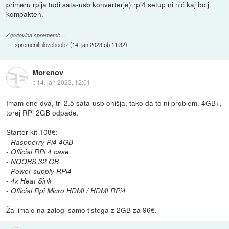
primeru rpija tudi sata-usb konverterje) rpi4 setup ni nič kaj bolj
kompakten.
Zgodovina sprememb…
spremenil:
iloveboobz
(
14. jan 2023 ob 11:32
)
Morenov
::
14. jan 2023, 12:01
Imam ene dva, tri 2.5 sata-usb ohišja, tako da to ni problem. 4GB+,
torej RPi 2GB odpade.
Starter kit 108€:
- Raspberry Pi4 4GB
- Official RPi 4 case
- NOOBS 32 GB
- Power supply RPi4
- 4x Heat Sink
- Official Rpi Micro HDMI / HDMI RPi4
Žal imajo na zalogi samo tistega z 2GB za 96€.