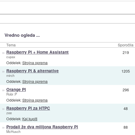
Vredno ogleda ...
Tema
Sporočila
»
Raspberry Pi + Home Assistant
219
cupax
Oddelek:
Strojna oprema
»
Raspberry Pi & alternative
1205
mirch
Oddelek:
Strojna oprema
»
Orange PI
296
Robi :P
Oddelek:
Strojna oprema
»
Raspberry Pi za HTPC
48
zee
Oddelek:
Kaj kupiti
»
Prodali že dva milijona Raspberry Pi
88
McHusch