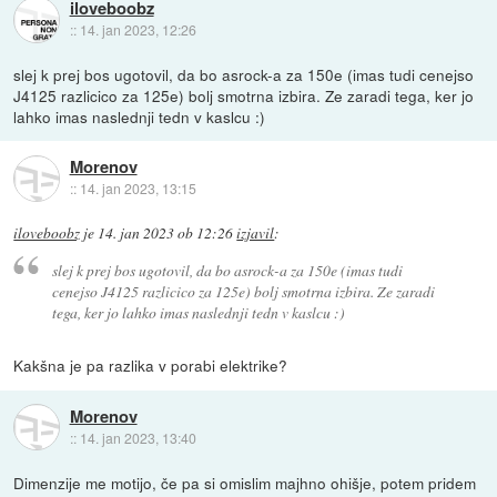
iloveboobz
::
14. jan 2023, 12:26
slej k prej bos ugotovil, da bo asrock-a za 150e (imas tudi cenejso
J4125 razlicico za 125e) bolj smotrna izbira. Ze zaradi tega, ker jo
lahko imas naslednji tedn v kaslcu :)
Morenov
::
14. jan 2023, 13:15
iloveboobz
je
14. jan 2023 ob 12:26
izjavil
:
slej k prej bos ugotovil, da bo asrock-a za 150e (imas tudi
cenejso J4125 razlicico za 125e) bolj smotrna izbira. Ze zaradi
tega, ker jo lahko imas naslednji tedn v kaslcu :)
Kakšna je pa razlika v porabi elektrike?
Morenov
::
14. jan 2023, 13:40
Dimenzije me motijo, če pa si omislim majhno ohišje, potem pridem