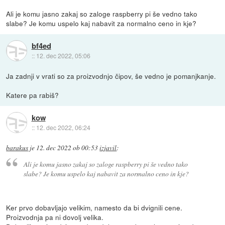
Ali je komu jasno zakaj so zaloge raspberry pi še vedno tako
slabe? Je komu uspelo kaj nabavit za normalno ceno in kje?
bf4ed
::
12. dec 2022, 05:06
Ja zadnji v vrati so za proizvodnjo čipov, še vedno je pomanjkanje.
Katere pa rabiš?
kow
::
12. dec 2022, 06:24
barakus
je
12. dec 2022 ob 00:53
izjavil
:
Ali je komu jasno zakaj so zaloge raspberry pi še vedno tako
slabe? Je komu uspelo kaj nabavit za normalno ceno in kje?
Ker prvo dobavljajo velikim, namesto da bi dvignili cene.
Proizvodnja pa ni dovolj velika.