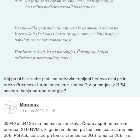
ali je bolje da cakam se (eno leto?) na raspberry, ki
ima veliko podpore/navodil na internetu.
Vsa navodila za instalacijo softwera ki ga omenjaš delajo na
kateremkoli (Debian) Linuxu. Strojna oprema (Rpi) in njena
popularnost ne igra nobene vloge.
Hardware se kupi, ko ga potrebuješ. Čakanje na boljšo
priložnost je never ending story ;)
Kaj pa bi bile slabe plati, ce nabavim rabljeni Lenovo mini pc in
preko Proxmoxa furam omenjene zadeve? V primerjavi z RPi4
seveda. Vecja poraba energije?
Morenov
::
14. jan 2023, 21:16
J5040 in J4125 sta me malce zamikala. Čeprav spet ne morem
ponucat 2TB NVMe, ki ga imam doma, pa tudi mini case stane min
50€. Pol itak, če si že pri temu, vzameš še 8GB rama za 20€ in si