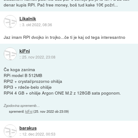
denar kupis RPI. Pač free money, boš tud kake 10€ požrl...
Likalnik
::
3. okt 2022, 08:36
Jaz imam RPI dvojko in trojko...če ti je kaj od tega interesantno
kiFni
::
25. nov 2022, 23:08
Če koga zanima
RPi model B 512MB
RPI2 + crystal/prozorno ohišja
RPI3 + rdeče-belo ohišje
RPI4 4 GB + ohišje Argon ONE M.2 z 128GB sata pogonom.
Zgodovina sprememb…
spremenil:
kiFni
(
25. nov 2022 ob 23:09
)
barakus
::
12. dec 2022, 00:53