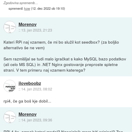
Zgodovina sprememb…
spremenil:
kow
(
12. dec 2022 ob 19:10
)
Morenov
::
13. jan 2023, 21:23
Kateri RPi naj vzamem, če mi bo služil kot seedbox? (za boljšo
alternativo še ne vem)
Sem razmišljal se tudi malo igračkat s kako MySQL bazo podatkov
(ali celo MS SQL) in .NET Nginx gostovanje preproste spletne
strani. V tem primeru naj vzamem katerega?
iloveboobz
::
14. jan 2023, 08:02
rpi4, če ga boš kje dobil...
Morenov
::
14. jan 2023, 09:36
RPi 4 že, ampak
kateri model
? Napajalnik mora biti original? Zna