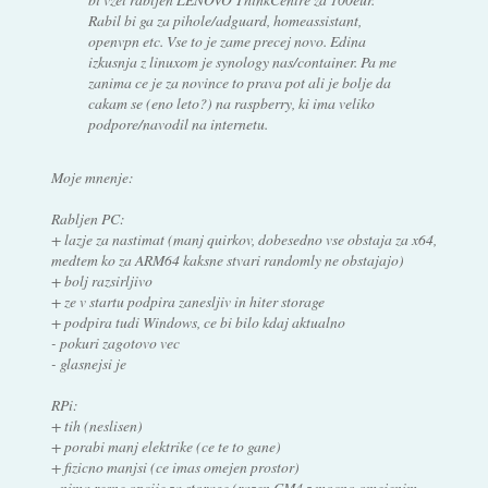
Rabil bi ga za pihole/adguard, homeassistant,
openvpn etc. Vse to je zame precej novo. Edina
izkusnja z linuxom je synology nas/container. Pa me
zanima ce je za novince to prava pot ali je bolje da
cakam se (eno leto?) na raspberry, ki ima veliko
podpore/navodil na internetu.
Moje mnenje:
Rabljen PC:
+ lazje za nastimat (manj quirkov, dobesedno vse obstaja za x64,
medtem ko za ARM64 kaksne stvari randomly ne obstajajo)
+ bolj razsirljivo
+ ze v startu podpira zanesljiv in hiter storage
+ podpira tudi Windows, ce bi bilo kdaj aktualno
- pokuri zagotovo vec
- glasnejsi je
RPi:
+ tih (neslisen)
+ porabi manj elektrike (ce te to gane)
+ fizicno manjsi (ce imas omejen prostor)
- nima resne opcije za storage (razen CM4 z mocno omejenim