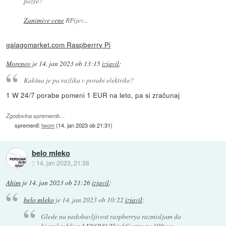
požre?
Zanimive cene
RPijev...
galagomarket.com Raspberrry Pi
Morenov
je
14. jan 2023 ob 13:15
izjavil
:
Kakšna je pa razlika v porabi elektrike?
1 W 24/7 porabe pomeni 1 EUR na leto, pa si zračunaj
Zgodovina sprememb…
spremenil:
twom
(
14. jan 2023 ob 21:31
)
belo mleko
::
14. jan 2023, 21:38
Ahim
je
14. jan 2023 ob 21:26
izjavil
:
belo mleko
je
14. jan 2023 ob 10:22
izjavil
:
Glede na nedobavljivost raspberrya razmisljam da
bi vzel rabljen LENOVO ThinkCentre za 100eur.