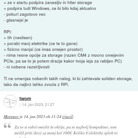
+ ze v startu podpira zanesljiv in hiter storage
+ podpira tudi Windows, ce bi bilo kdaj aktualno
- pokuri zagotovo vec
- glasnejsi je
RPi:
+ tih (neslisen)
+ porabi manj elektrike (ce te to gane)
+ fizicno manjsi (ce imas omejen prostor)
- nima resne opcije za storage (razen CM4 z mocno omejenim
PCIe, pa se to je potem drazje kakor tvoja ieja za rabljen PC)
- ni nobene razsirljivosti
Ti ne omenjas nobenih takih nalog, ki bi zahtevale soliden storage,
tako da najbrz lahko zvozis z RPi.
twom
::
14. jan 2023, 21:27
Morenov
je
14. jan 2023 ob 11:24
izjavil
:
Za to si rabiš omislit še ohišje, pa ni najbolj kompaktno, sem
mislil priti skozi za manj kot 100€. Koliko € elektrike sploh to