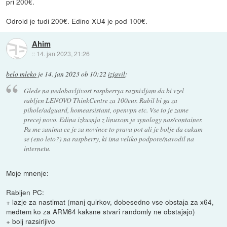
pri 200€.
Odroid je tudi 200€. Edino XU4 je pod 100€.
Ahim
::
14. jan 2023, 21:26
belo mleko
je
14. jan 2023 ob 10:22
izjavil
:
Glede na nedobavljivost raspberrya razmisljam da bi vzel
rabljen LENOVO ThinkCentre za 100eur. Rabil bi ga za
pihole/adguard, homeassistant, openvpn etc. Vse to je zame
precej novo. Edina izkusnja z linuxom je synology nas/container.
Pa me zanima ce je za novince to prava pot ali je bolje da cakam
se (eno leto?) na raspberry, ki ima veliko podpore/navodil na
internetu.
Moje mnenje:
Rabljen PC:
+ lazje za nastimat (manj quirkov, dobesedno vse obstaja za x64,
medtem ko za ARM64 kaksne stvari randomly ne obstajajo)
+ bolj razsirljivo