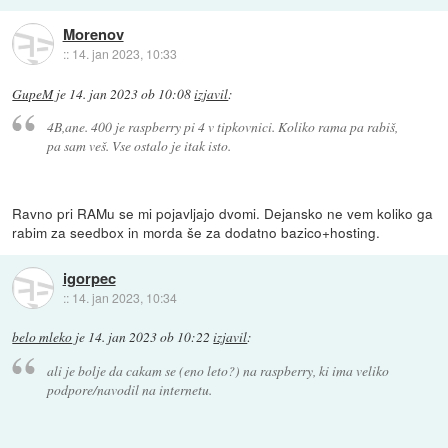
Morenov
::
14. jan 2023, 10:33
GupeM
je
14. jan 2023 ob 10:08
izjavil
:
4B,ane. 400 je raspberry pi 4 v tipkovnici. Koliko rama pa rabiš,
pa sam veš. Vse ostalo je itak isto.
Ravno pri RAMu se mi pojavljajo dvomi. Dejansko ne vem koliko ga
rabim za seedbox in morda še za dodatno bazico+hosting.
igorpec
::
14. jan 2023, 10:34
belo mleko
je
14. jan 2023 ob 10:22
izjavil
:
ali je bolje da cakam se (eno leto?) na raspberry, ki ima veliko
podpore/navodil na internetu.