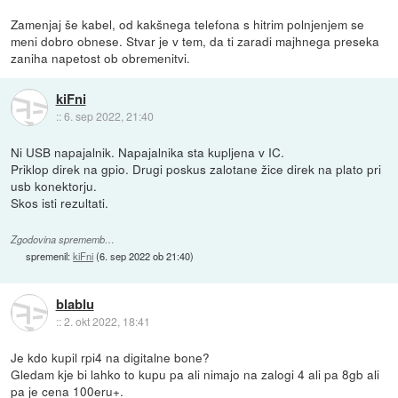
Zamenjaj še kabel, od kakšnega telefona s hitrim polnjenjem se
meni dobro obnese. Stvar je v tem, da ti zaradi majhnega preseka
zaniha napetost ob obremenitvi.
kiFni
::
6. sep 2022, 21:40
Ni USB napajalnik. Napajalnika sta kupljena v IC.
Priklop direk na gpio. Drugi poskus zalotane žice direk na plato pri
usb konektorju.
Skos isti rezultati.
Zgodovina sprememb…
spremenil:
kiFni
(
6. sep 2022 ob 21:40
)
blablu
::
2. okt 2022, 18:41
Je kdo kupil rpi4 na digitalne bone?
Gledam kje bi lahko to kupu pa ali nimajo na zalogi 4 ali pa 8gb ali
pa je cena 100eru+.