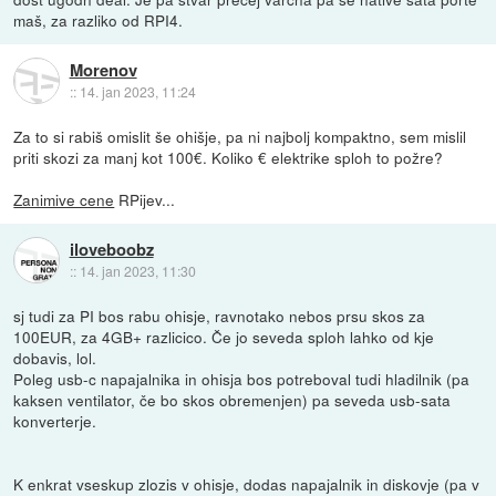
maš, za razliko od RPI4.
Morenov
::
14. jan 2023, 11:24
Za to si rabiš omislit še ohišje, pa ni najbolj kompaktno, sem mislil
priti skozi za manj kot 100€. Koliko € elektrike sploh to požre?
Zanimive cene
RPijev...
iloveboobz
::
14. jan 2023, 11:30
sj tudi za PI bos rabu ohisje, ravnotako nebos prsu skos za
100EUR, za 4GB+ razlicico. Če jo seveda sploh lahko od kje
dobavis, lol.
Poleg usb-c napajalnika in ohisja bos potreboval tudi hladilnik (pa
kaksen ventilator, če bo skos obremenjen) pa seveda usb-sata
konverterje.
K enkrat vseskup zlozis v ohisje, dodas napajalnik in diskovje (pa v