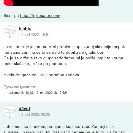
Sicer pa
https://rpilocator.com/
blablu
::
2. okt 2022, 19:51
Ja sej to mi je jasno pa mi ni problem kupit zunaj slovenije ampak
me samo zanima če bi se dalo to dobit za digitalni bon.
Če je že država tako glupo radodarna mi je bolše kupit to kot pa
neke slušalke, miško pa podobno.
Hvala drugače za link, uporabna zadeva.
Zgodovina sprememb…
spremenilo:
blablu
(
2. okt 2022 ob 19:52
)
d4vid
::
3. okt 2022, 08:35
Jah zmeni se z nekom, pa njemu kupi kar rabi. Zunanji disk,
slusalke... karkoli pac. Mu das par € ceneje pa je to to. Pa za tisti