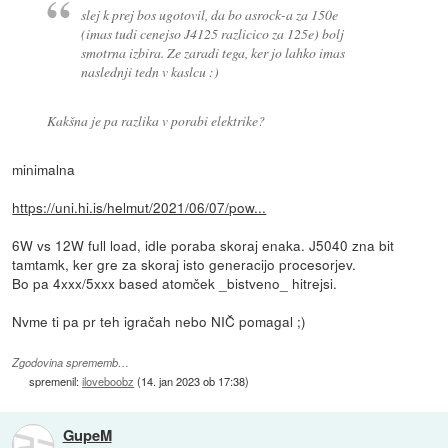
slej k prej bos ugotovil, da bo asrock-a za 150e
(imas tudi cenejso J4125 razlicico za 125e) bolj
smotrna izbira. Ze zaradi tega, ker jo lahko imas
naslednji tedn v kaslcu :)
Kakšna je pa razlika v porabi elektrike?
minimalna
https://uni.hi.is/helmut/2021/06/07/pow...
6W vs 12W full load, idle poraba skoraj enaka. J5040 zna bit
tamtamk, ker gre za skoraj isto generacijo procesorjev.
Bo pa 4xxx/5xxx based atomček _bistveno_ hitrejsi.
Nvme ti pa pr teh igračah nebo NIČ pomagal ;)
Zgodovina sprememb…
spremenil:
iloveboobz
(
14. jan 2023 ob 17:38
)
GupeM