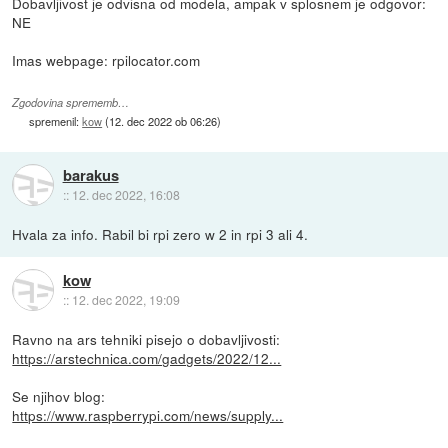
Dobavljivost je odvisna od modela, ampak v splosnem je odgovor:
NE
Imas webpage: rpilocator.com
Zgodovina sprememb…
spremenil:
kow
(
12. dec 2022 ob 06:26
)
barakus
::
12. dec 2022, 16:08
Hvala za info. Rabil bi rpi zero w 2 in rpi 3 ali 4.
kow
::
12. dec 2022, 19:09
Ravno na ars tehniki pisejo o dobavljivosti:
https://arstechnica.com/gadgets/2022/12...
Se njihov blog:
https://www.raspberrypi.com/news/supply...