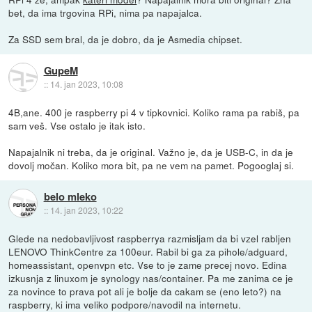
bet, da ima trgovina RPi, nima pa napajalca.
Za SSD sem bral, da je dobro, da je Asmedia chipset.
GupeM
::
14. jan 2023, 10:08
4B,ane. 400 je raspberry pi 4 v tipkovnici. Koliko rama pa rabiš, pa
sam veš. Vse ostalo je itak isto.
Napajalnik ni treba, da je original. Važno je, da je USB-C, in da je
dovolj močan. Koliko mora bit, pa ne vem na pamet. Pogooglaj si.
belo mleko
::
14. jan 2023, 10:22
Glede na nedobavljivost raspberrya razmisljam da bi vzel rabljen
LENOVO ThinkCentre za 100eur. Rabil bi ga za pihole/adguard,
homeassistant, openvpn etc. Vse to je zame precej novo. Edina
izkusnja z linuxom je synology nas/container. Pa me zanima ce je
za novince to prava pot ali je bolje da cakam se (eno leto?) na
raspberry, ki ima veliko podpore/navodil na internetu.