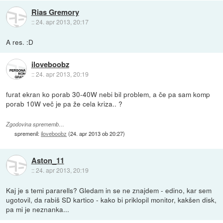
Rias Gremory
::
24. apr 2013, 20:17
A res. :D
iloveboobz
::
24. apr 2013, 20:19
furat ekran ko porab 30-40W nebi bil problem, a če pa sam komp
porab 10W več je pa že cela kriza.. ?
Zgodovina sprememb…
spremenil:
iloveboobz
(
24. apr 2013 ob 20:27
)
Aston_11
::
24. apr 2013, 20:19
Kaj je s temi pararells? Gledam in se ne znajdem - edino, kar sem
ugotovil, da rabiš SD kartico - kako bi priklopil monitor, kakšen disk,
pa mi je neznanka...