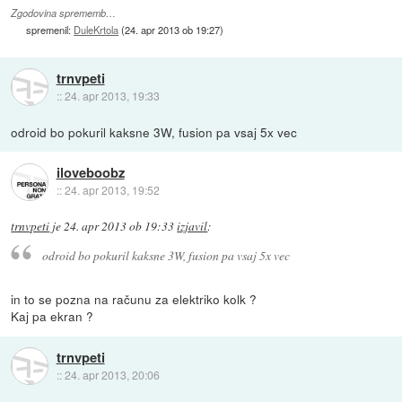
Zgodovina sprememb…
spremenil:
DuleKrtola
(
24. apr 2013 ob 19:27
)
trnvpeti
::
24. apr 2013, 19:33
odroid bo pokuril kaksne 3W, fusion pa vsaj 5x vec
iloveboobz
::
24. apr 2013, 19:52
trnvpeti
je
24. apr 2013 ob 19:33
izjavil
:
odroid bo pokuril kaksne 3W, fusion pa vsaj 5x vec
in to se pozna na računu za elektriko kolk ?
Kaj pa ekran ?
trnvpeti
::
24. apr 2013, 20:06