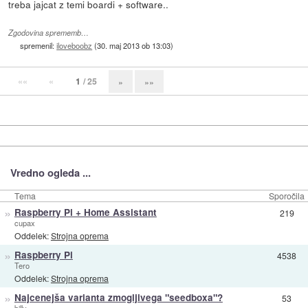
treba jajcat z temi boardi + software..
Zgodovina sprememb…
spremenil:
iloveboobz
(
30. maj 2013 ob 13:03
)
««
«
1
/ 25
»
»»
Vredno ogleda ...
Tema
Sporočila
»
Raspberry Pi + Home Assistant
219
cupax
Oddelek:
Strojna oprema
»
Raspberry Pi
4538
Tero
Oddelek:
Strojna oprema
»
Najcenejša varianta zmogljivega "seedboxa"?
53
billy