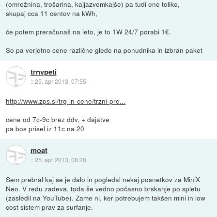
(omrežnina, trošarina, kajjazvemkajše) pa tudi ene toliko,
skupaj cca 11 centov na kWh,
če potem preračunaš na leto, je to 1W 24/7 porabi 1€.
So pa verjetno cene različne glede na ponudnika in izbran paket
trnvpeti
::
25. apr 2013, 07:55
http://www.zps.si/trg-in-cene/trzni-pre...
cene od 7c-9c brez ddv, + dajatve
pa bos prisel iz 11c na 20
moat
::
25. apr 2013, 08:28
Sem prebral kaj se je dalo in pogledal nekaj posnetkov za MiniX
Neo. V redu zadeva, toda še vedno počasno brskanje po spletu
(zasledil na YouTube). Zame ni, ker potrebujem takšen mini in low
cost sistem prav za surfanje.