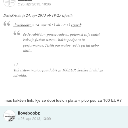
::
26. apr 2013, 10:06
DuleKrtola
je
24. apr 2013 ob 19:25
izjavil
:
iloveboobz
je
24. apr 2013 ob 17:53
izjavil
:
če že rabiš low power zadevo, potem si raje omisl
kak aje fusion sistem.. bolša podpora in
performance. Tistih par watov več te pa tut nebo
ubil...
+1
Tak sistem in pico psu dobiš za 100EUR, kolikor bi dal za
odroida.
Imas kakšen link, kje se dobi fusion plata + pico psu za 100 EUR?
iloveboobz
::
26. apr 2013, 13:09