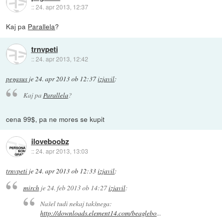
::
24. apr 2013, 12:37
Kaj pa
Parallela
?
trnvpeti
::
24. apr 2013, 12:42
pegasus
je
24. apr 2013 ob 12:37
izjavil
:
Kaj pa
Parallela
?
cena 99$, pa ne mores se kupit
iloveboobz
::
24. apr 2013, 13:03
trnvpeti
je
24. apr 2013 ob 12:33
izjavil
:
mirch
je
24. feb 2013 ob 14:27
izjavil
:
Našel tudi nekaj takšnega:
http://downloads.element14.com/beaglebo
...