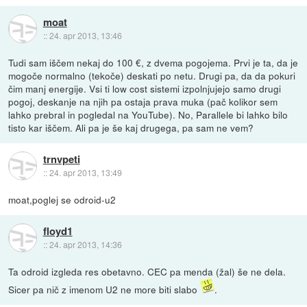
moat
::
24. apr 2013, 13:46
Tudi sam iščem nekaj do 100 €, z dvema pogojema. Prvi je ta, da je
mogoče normalno (tekoče) deskati po netu. Drugi pa, da da pokuri
čim manj energije. Vsi ti low cost sistemi izpolnjujejo samo drugi
pogoj, deskanje na njih pa ostaja prava muka (pač kolikor sem
lahko prebral in pogledal na YouTube). No, Parallele bi lahko bilo
tisto kar iščem. Ali pa je še kaj drugega, pa sam ne vem?
trnvpeti
::
24. apr 2013, 13:49
moat,poglej se odroid-u2
floyd1
::
24. apr 2013, 14:36
Ta odroid izgleda res obetavno. CEC pa menda (žal) še ne dela.
Sicer pa nič z imenom U2 ne more biti slabo
.