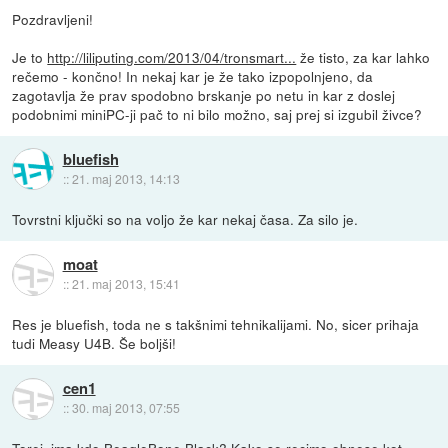
Pozdravljeni!
Je to
http://liliputing.com/2013/04/tronsmart...
že tisto, za kar lahko
rečemo - končno! In nekaj kar je že tako izpopolnjeno, da
zagotavlja že prav spodobno brskanje po netu in kar z doslej
podobnimi miniPC-ji pač to ni bilo možno, saj prej si izgubil živce?
bluefish
::
21. maj 2013, 14:13
Tovrstni ključki so na voljo že kar nekaj časa. Za silo je.
moat
::
21. maj 2013, 15:41
Res je bluefish, toda ne s takšnimi tehnikalijami. No, sicer prihaja
tudi Measy U4B. Še boljši!
cen1
::
30. maj 2013, 07:55
Torej, ima kdo BeagleBone Black? Kako se recimo obnese kot