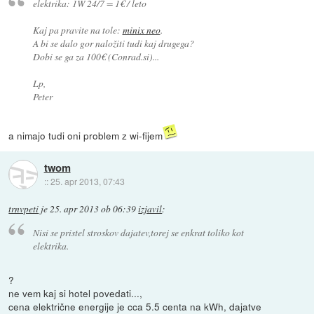
elektrika: 1W 24/7 = 1€ / leto
Kaj pa pravite na tole:
minix neo
.
A bi se dalo gor naložiti tudi kaj drugega?
Dobi se ga za 100€ (Conrad.si)...
Lp,
Peter
a nimajo tudi oni problem z wi-fijem
twom
::
25. apr 2013, 07:43
trnvpeti
je
25. apr 2013 ob 06:39
izjavil
:
Nisi se pristel stroskov dajatev,torej se enkrat toliko kot
elektrika.
?
ne vem kaj si hotel povedati...,
cena električne energije je cca 5.5 centa na kWh, dajatve