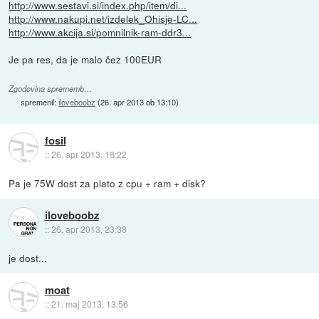
http://www.sestavi.si/index.php/item/di...
http://www.nakupi.net/izdelek_Ohisje-LC...
http://www.akcija.si/pomnilnik-ram-ddr3...
Je pa res, da je malo čez 100EUR
Zgodovina sprememb…
spremenil:
iloveboobz
(
26. apr 2013 ob 13:10
)
fosil
::
26. apr 2013, 18:22
Pa je 75W dost za plato z cpu + ram + disk?
iloveboobz
::
26. apr 2013, 23:38
je dost...
moat
::
21. maj 2013, 13:56