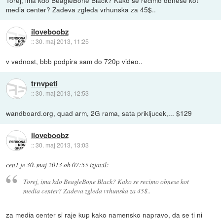
media center? Zadeva zgleda vrhunska za 45$..
iloveboobz
::
30. maj 2013, 11:25
v vednost, bbb podpira sam do 720p video..
trnvpeti
::
30. maj 2013, 12:53
wandboard.org, quad arm, 2G rama, sata prikljucek,... $129
iloveboobz
::
30. maj 2013, 13:03
cen1
je
30. maj 2013 ob 07:55
izjavil
:
Torej, ima kdo BeagleBone Black? Kako se recimo obnese kot
media center? Zadeva zgleda vrhunska za 45$..
za media center si raje kup kako namensko napravo, da se ti ni