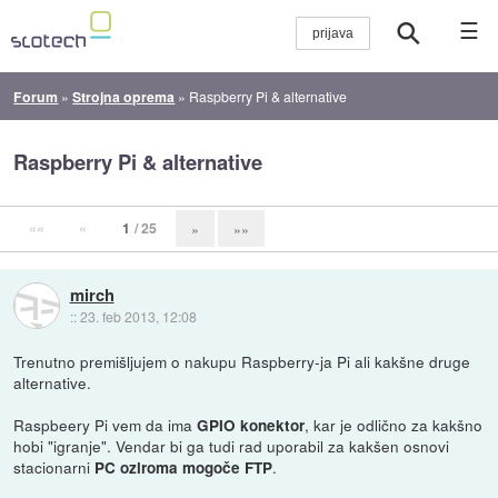
☰
Forum
»
Strojna oprema
»
Raspberry Pi & alternative
Raspberry Pi & alternative
««
«
1
/ 25
»
»»
mirch
::
23. feb 2013, 12:08
Trenutno premišljujem o nakupu Raspberry-ja Pi ali kakšne druge
alternative.
Raspbeery Pi vem da ima
, kar je odlično za kakšno
GPIO konektor
hobi "igranje". Vendar bi ga tudi rad uporabil za kakšen osnovi
stacionarni
.
PC oziroma mogoče FTP