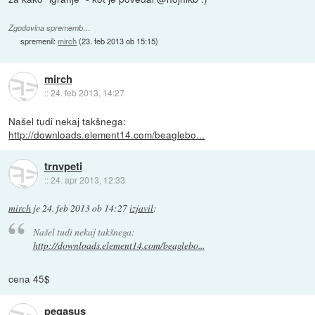
Zgodovina sprememb…
spremenil:
mirch
(
23. feb 2013 ob 15:15
)
mirch
::
24. feb 2013, 14:27
Našel tudi nekaj takšnega:
http://downloads.element14.com/beaglebo...
trnvpeti
::
24. apr 2013, 12:33
mirch
je
24. feb 2013 ob 14:27
izjavil
:
Našel tudi nekaj takšnega:
http://downloads.element14.com/beaglebo...
cena 45$
pegasus