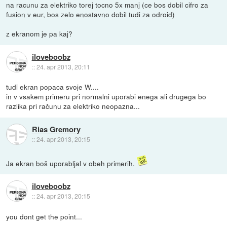
na racunu za elektriko torej tocno 5x manj (ce bos dobil cifro za
fusion v eur, bos zelo enostavno dobil tudi za odroid)
z ekranom je pa kaj?
iloveboobz
::
24. apr 2013, 20:11
tudi ekran popaca svoje W....
in v vsakem primeru pri normalni uporabi enega ali drugega bo
razlika pri računu za elektriko neopazna...
Rias Gremory
::
24. apr 2013, 20:15
Ja ekran boš uporabljal v obeh primerih.
iloveboobz
::
24. apr 2013, 20:15
you dont get the point...