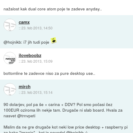
nažalost kak dual core atom poje te zadeve anyday..
camx
::
23. feb 2013, 14:50
@hojnikb: i7 jih tudi poje
iloveboobz
::
23. feb 2013, 15:09
bottomline te zadevce niso za pure desktop use..
mirch
::
23. feb 2013, 15:14
90 dolarjev, pol pa še + carina + DDV? Pol smo počasi čez
100EUR oziroma lih nekje tam. Drugače ni slab board. Hvala za
nasvet @trnvpeti
Mislim da ne gre drugače kot neki low price desktop + raspberry pi
za kako "igranje" - kot je povedal @hojnikb :)