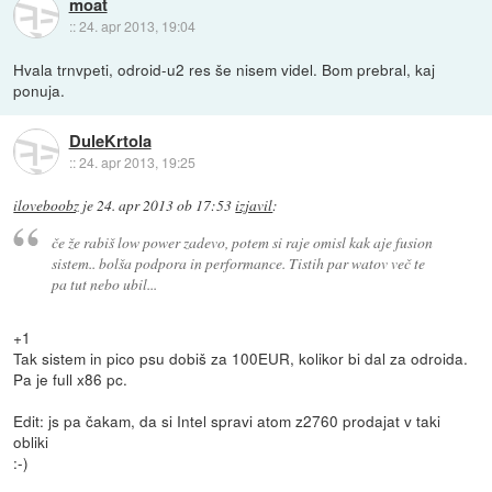
moat
::
24. apr 2013, 19:04
Hvala trnvpeti, odroid-u2 res še nisem videl. Bom prebral, kaj
ponuja.
DuleKrtola
::
24. apr 2013, 19:25
iloveboobz
je
24. apr 2013 ob 17:53
izjavil
:
če že rabiš low power zadevo, potem si raje omisl kak aje fusion
sistem.. bolša podpora in performance. Tistih par watov več te
pa tut nebo ubil...
+1
Tak sistem in pico psu dobiš za 100EUR, kolikor bi dal za odroida.
Pa je full x86 pc.
Edit: js pa čakam, da si Intel spravi atom z2760 prodajat v taki
obliki
:-)