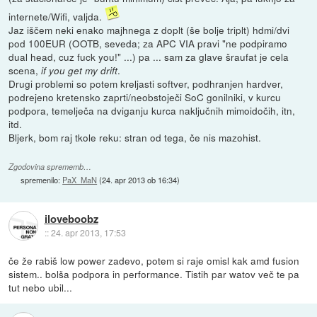
internete/Wifi, valjda.
Jaz iščem neki enako majhnega z doplt (še bolje triplt) hdmi/dvi
pod 100EUR (OOTB, seveda; za APC VIA pravi "ne podpiramo
dual head, cuz fuck you!" ...) pa ... sam za glave šraufat je cela
scena,
.
if you get my drift
Drugi problemi so potem kreljasti softver, podhranjen hardver,
podrejeno kretensko zaprti/neobstoječi SoC gonilniki, v kurcu
podpora, temelječa na dviganju kurca naključnih mimoidočih, itn,
itd.
Bljerk, bom raj tkole reku: stran od tega, če nis mazohist.
Zgodovina sprememb…
spremenilo:
PaX_MaN
(
24. apr 2013 ob 16:34
)
iloveboobz
::
24. apr 2013, 17:53
če že rabiš low power zadevo, potem si raje omisl kak amd fusion
sistem.. bolša podpora in performance. Tistih par watov več te pa
tut nebo ubil...