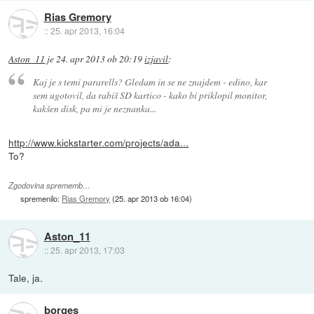
Rias Gremory
::
25. apr 2013, 16:04
Aston_11
je
24. apr 2013 ob 20:19
izjavil
:
Kaj je s temi pararells? Gledam in se ne znajdem - edino, kar
sem ugotovil, da rabiš SD kartico - kako bi priklopil monitor,
kakšen disk, pa mi je neznanka...
http://www.kickstarter.com/projects/ada...
To?
Zgodovina sprememb…
spremenilo:
Rias Gremory
(
25. apr 2013 ob 16:04
)
Aston_11
::
25. apr 2013, 17:03
Tale, ja.
borges