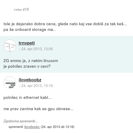
cena 45$
tole je dejansko dobra cena, glede nato kaj vse dobiš za tak keš...
pa še onboard storage ma..
trnvpeti
::
24. apr 2013, 13:06
2G emmc ja, z nekim linuxom
je polnilec zraven v ceni?
iloveboobz
::
24. apr 2013, 13:16
polnilec in ethernet kabl...
me prav zanima kak se gpu obnese...
Zgodovina sprememb…
spremenil:
iloveboobz
(
24. apr 2013 ob 13:16
)