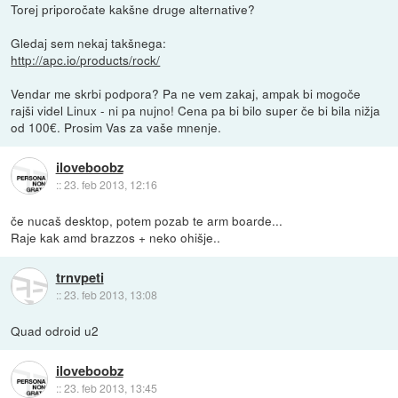
Torej priporočate kakšne druge alternative?
Gledaj sem nekaj takšnega:
http://apc.io/products/rock/
Vendar me skrbi podpora? Pa ne vem zakaj, ampak bi mogoče
rajši videl Linux - ni pa nujno! Cena pa bi bilo super če bi bila nižja
od 100€. Prosim Vas za vaše mnenje.
iloveboobz
::
23. feb 2013, 12:16
če nucaš desktop, potem pozab te arm boarde...
Raje kak amd brazzos + neko ohišje..
trnvpeti
::
23. feb 2013, 13:08
Quad odroid u2
iloveboobz
::
23. feb 2013, 13:45