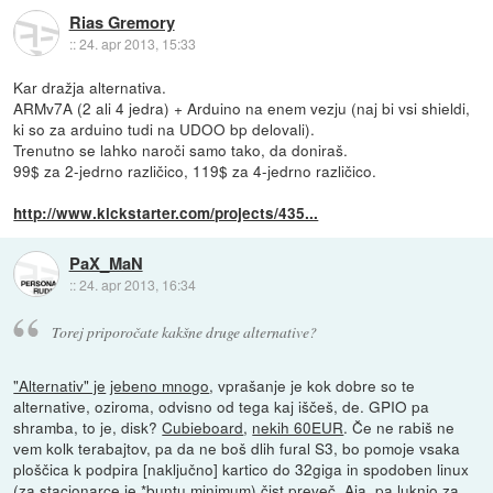
Rias Gremory
::
24. apr 2013, 15:33
Kar dražja alternativa.
ARMv7A (2 ali 4 jedra) + Arduino na enem vezju (naj bi vsi shieldi,
ki so za arduino tudi na UDOO bp delovali).
Trenutno se lahko naroči samo tako, da doniraš.
99$ za 2-jedrno različico, 119$ za 4-jedrno različico.
http://www.kickstarter.com/projects/435...
PaX_MaN
::
24. apr 2013, 16:34
Torej priporočate kakšne druge alternative?
"Alternativ" je
jebeno mnogo
, vprašanje je kok dobre so te
alternative, oziroma, odvisno od tega kaj iščeš, de. GPIO pa
shramba, to je, disk?
Cubieboard
,
nekih 60EUR
. Če ne rabiš ne
vem kolk terabajtov, pa da ne boš dlih fural S3, bo pomoje vsaka
ploščica k podpira [naključno] kartico do 32giga in spodoben linux
(za stacionarce je *buntu minimum) čist preveč. Aja, pa luknjo za