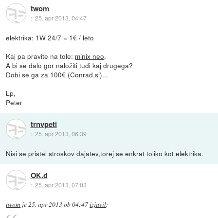
twom
::
25. apr 2013, 04:47
elektrika: 1W 24/7 = 1€ / leto
Kaj pa pravite na tole:
minix neo
.
A bi se dalo gor naložiti tudi kaj drugega?
Dobi se ga za 100€ (Conrad.si)...
Lp,
Peter
trnvpeti
::
25. apr 2013, 06:39
Nisi se pristel stroskov dajatev,torej se enkrat toliko kot elektrika.
OK.d
::
25. apr 2013, 07:03
twom
je
25. apr 2013 ob 04:47
izjavil
: