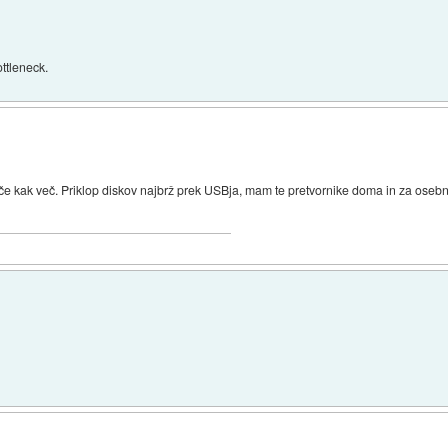
ttleneck.
če kak več. Priklop diskov najbrž prek USBja, mam te pretvornike doma in za osebn