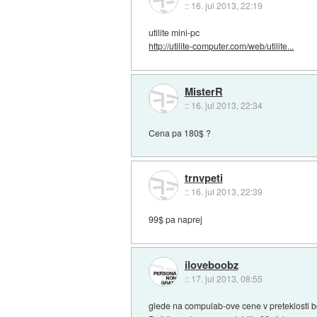
::
16. jul 2013, 22:19
utilite mini-pc
http://utilite-computer.com/web/utilite...
MisterR
::
16. jul 2013, 22:34
Cena pa 180$ ?
trnvpeti
::
16. jul 2013, 22:39
99$ pa naprej
iloveboobz
::
17. jul 2013, 08:55
glede na compulab-ove cene v preteklosti b