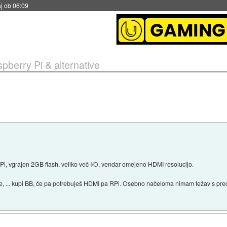
j ob 06:09
pberry Pi & alternative
Pi, vgrajen 2GB flash, veliko več I/O, vendar omejeno HDMI resolucijo.
e, ... kupi BB, če pa potrebuješ HDMI pa RPi. Osebno načeloma nimam težav s pre