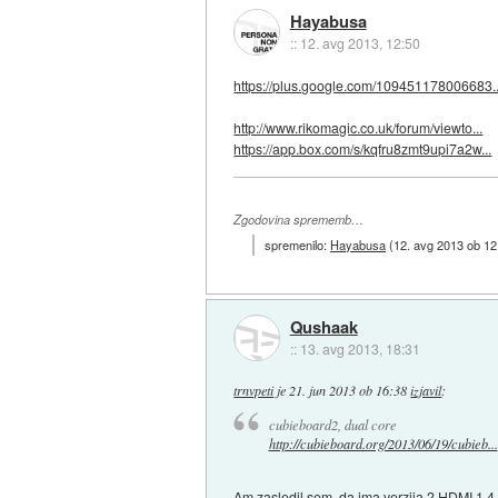
Hayabusa
::
12. avg 2013, 12:50
https://plus.google.com/109451178006683..
http://www.rikomagic.co.uk/forum/viewto...
https://app.box.com/s/kqfru8zmt9upi7a2w...
Zgodovina sprememb…
spremenilo:
Hayabusa
(
12. avg 2013 ob 12
Qushaak
::
13. avg 2013, 18:31
trnvpeti
je
21. jun 2013 ob 16:38
izjavil
:
cubieboard2, dual core
http://cubieboard.org/2013/06/19/cubieb...
Am zasledil sem, da ima verzija 2 HDMI 1.4