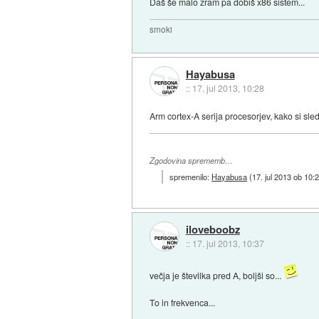
Daš še malo zram pa dobiš x86 sistem...
smoki
Hayabusa
::
17. jul 2013, 10:28
Arm cortex-A serija procesorjev, kako si sled
Zgodovina sprememb…
spremenilo:
Hayabusa
(
17. jul 2013 ob 10:
iloveboobz
::
17. jul 2013, 10:37
večja je številka pred A, boljši so...
To in frekvenca...