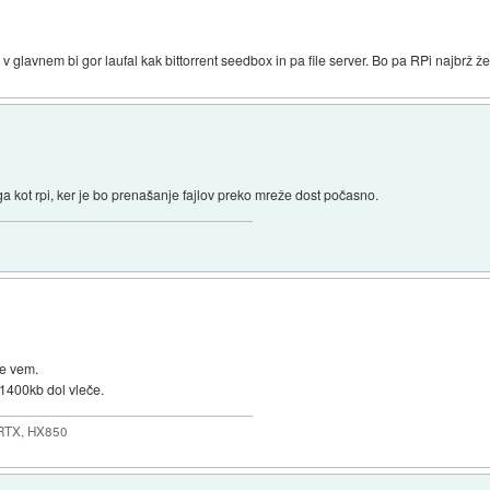
 v glavnem bi gor laufal kak bittorrent seedbox in pa file server. Bo pa RPi najbrž ž
druga kot rpi, ker je bo prenašanje fajlov preko mreže dost počasno.
ne vem.
č 1400kb dol vleče.
 RTX, HX850