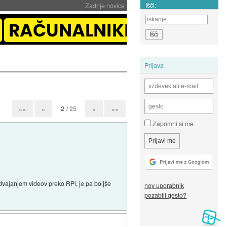
Išči:
Zadnje novice
Prijava
2
/ 25
««
«
»
»»
Zapomni si me
dvajanjem videov preko RPi, je pa boljše
nov uporabnik
pozabili geslo?