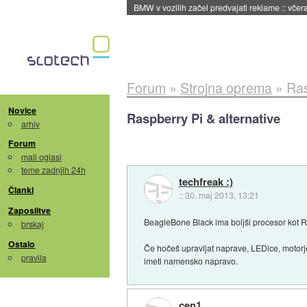
BMW v vozilih začel predvajati reklame
::
včera
Forum
»
Strojna oprema
»
Ras
Novice
Raspberry Pi & alternative
arhiv
Forum
mali oglasi
teme zadnjih 24h
techfreak :)
Članki
::
30. maj 2013, 13:21
Zaposlitve
BeagleBone Black ima boljši procesor kot R
brskaj
Ostalo
Če hočeš upravljat naprave, LEDice, motorj
pravila
imeti namensko napravo.
cen1