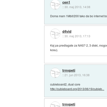
cen1
::
30. maj 2013, 14:08
Doma mam 1Mbit/200 tako da bo internet bo
d4vid
::
30. maj 2013, 17:13
Kaj pa predlagate za NAS? 2, 3 diski, mogo
kosu).
trnvpeti
::
21. jun 2013, 16:38
cubieboard2, dual core
http://cubieboard.org/2013/06/19/cubieb...
trnvpeti