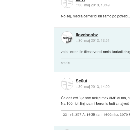
::
30. maj 2013, 13:49
No sej, media center bi bil samo po potrebi..
iloveboobz
::
30. maj 2013, 13:51
za bittorrent in fileserver si omisl karkoli 
smoki
Sc0ut
::
30. maj 2013, 14:00
Če daš ext 3 je tam nekje max 3MB al mb, 
Na 100mbit linji pa mi torrentu tudi z najve
1231 v3, Z97 A, 16GB ram 1600mhz, 3070