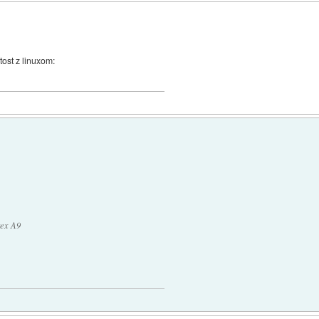
tost z linuxom:
ex A9