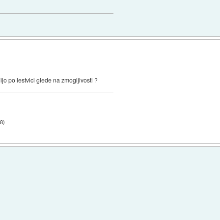
ijo po lestvici glede na zmogljivosti ?
28
)