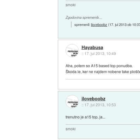
smoki
Zgodovina sprememb…
spremenil:
iloveboobz
(
17. jul 2013 ob 10:3
Hayabusa
::
17. jul 2013, 10:49
Aha, potem so A15 based top ponudba.
Škoda le, ker ne najdem nobene take plošče
iloveboobz
::
17. jul 2013, 10:53
trenutno je a15 top, ja...
smoki