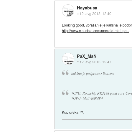
Hayabusa
::
12. avg 2013, 12:40
Looking good, vprašanje je kakšna je podpr
http://www.cloudsto.com/android-mini-pc...
PaX_MaN
::
12. avg 2013, 12:47
kakšna je podprtost z linuxom
*CPU: Rockchip RK3188 quad core Cort
*GPU: Mali-400MP4
Kup dreka ™.