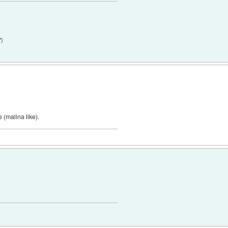
7
)
 (malina like).