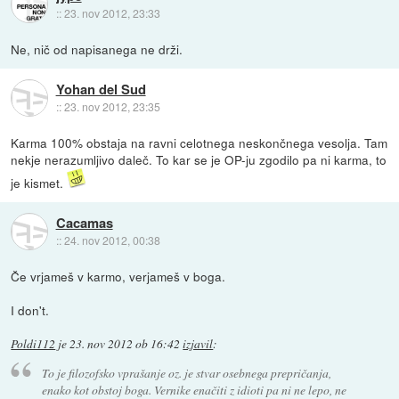
::
23. nov 2012, 23:33
Ne, nič od napisanega ne drži.
Yohan del Sud
::
23. nov 2012, 23:35
Karma 100% obstaja na ravni celotnega neskončnega vesolja. Tam
nekje nerazumljivo daleč. To kar se je OP-ju zgodilo pa ni karma, to
je kismet.
Cacamas
::
24. nov 2012, 00:38
Če vrjameš v karmo, verjameš v boga.
I don't.
Poldi112
je
23. nov 2012 ob 16:42
izjavil
:
To je filozofsko vprašanje oz. je stvar osebnega prepričanja,
enako kot obstoj boga. Vernike enačiti z idioti pa ni ne lepo, ne