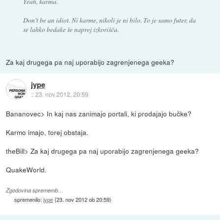
Yeah, karma.
Don't be an idiot. Ni karme, nikoli je ni bilo. To je samo futer, da
se lahko bedake še naprej izkorišča.
Za kaj drugega pa naj uporabijo zagrenjenega geeka?
jype
::
23. nov 2012, 20:59
Bananovec> In kaj nas zanimajo portali, ki prodajajo bučke?
Karmo imajo, torej obstaja.
theBill> Za kaj drugega pa naj uporabijo zagrenjenega geeka?
QuakeWorld.
Zgodovina sprememb…
spremenilo:
jype
(
23. nov 2012 ob 20:59
)