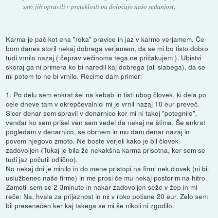
smo jih opravili v preteklosti pa določajo našo sedanjost.
Karma je pač kot ena "roka" pravice in jaz v karmo verjamem. Če
bom danes storil nekaj dobrega verjamem, da se mi bo tisto dobro
tudi vrnilo nazaj ( čeprav večinoma tega ne pričakujem ). Ubistvi
skoraj ga ni primera ko bi naredil kaj dobrega (ali slabega), da se
mi potem to ne bi vrnilo. Recimo dam primer:
1. Po delu sem enkrat šel na kebab in tisti ubog človek, ki dela po
cele dneve tam v okrepčevalnici mi je vrnil nazaj 10 eur preveč.
Sicer denar sem spravil v denarnico ker mi ni takoj "potegnilo",
vendar ko sem prišel ven sem vedel da nekaj ne štima. Še enkrat
pogledam v denarnico, se obrnem in mu dam denar nazaj in
povem njegovo zmoto. Ne boste verjeli kako je bil človek
zadovoljen (Tukaj je bila že nekakšna karma prisotna, ker sem se
tudi jaz počutil odlično).
No nekaj dni je minilo in do mene pristopi na firmi nek človek (ni bil
uslužbenec naše firme) in me prosi če mu nekaj postorim na hitro.
Zamotil sem se 2-3minute in nakar zadovoljen seže v žep in mi
reče: Na, hvala za prijaznost in mi v roko potisne 20 eur. Zelo sem
bil presenečen ker kaj takega se mi še nikoli ni zgodilo.