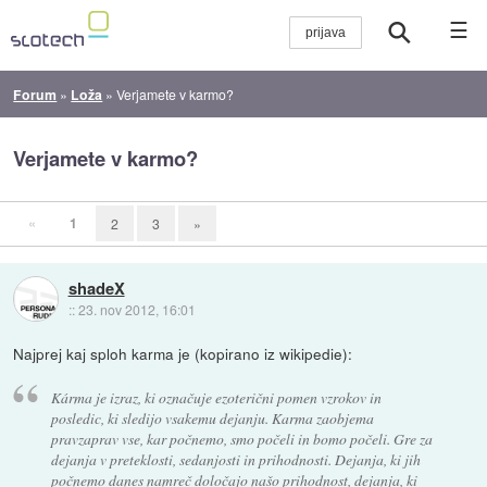
☰
Forum
»
Loža
»
Verjamete v karmo?
Verjamete v karmo?
«
1
2
3
»
shadeX
::
23. nov 2012, 16:01
Najprej kaj sploh karma je (kopirano iz wikipedie):
Kárma je izraz, ki označuje ezoterični pomen vzrokov in
posledic, ki sledijo vsakemu dejanju. Karma zaobjema
pravzaprav vse, kar počnemo, smo počeli in bomo počeli. Gre za
dejanja v preteklosti, sedanjosti in prihodnosti. Dejanja, ki jih
počnemo danes namreč določajo našo prihodnost, dejanja, ki