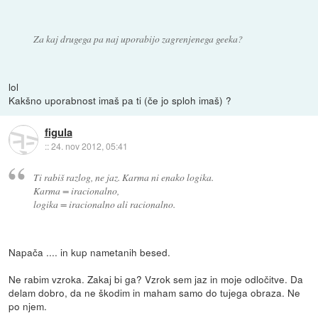
Za kaj drugega pa naj uporabijo zagrenjenega geeka?
lol
Kakšno uporabnost imaš pa ti (če jo sploh imaš) ?
figula
::
24. nov 2012, 05:41
Ti rabiš razlog, ne jaz. Karma ni enako logika.
Karma = iracionalno,
logika = iracionalno ali racionalno.
Napača .... in kup nametanih besed.
Ne rabim vzroka. Zakaj bi ga? Vzrok sem jaz in moje odločitve. Da
delam dobro, da ne škodim in maham samo do tujega obraza. Ne
po njem.