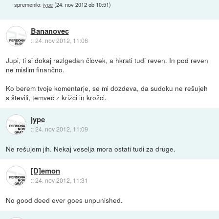
spremenilo:
jype
(
24. nov 2012 ob 10:51
)
Bananovec
::
24. nov 2012, 11:06
Jupi, ti si dokaj razlgedan človek, a hkrati tudi reven. In pod reven
ne mislim finančno.
Ko berem tvoje komentarje, se mi dozdeva, da sudoku ne rešujeh
s števili, temveč z križci in krožci.
jype
::
24. nov 2012, 11:09
Ne rešujem jih. Nekaj veselja mora ostati tudi za druge.
[D]emon
::
24. nov 2012, 11:31
No good deed ever goes unpunished.