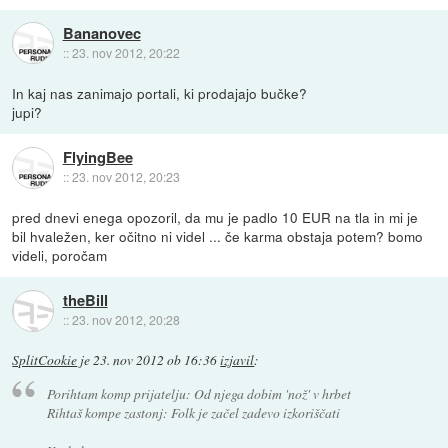
Bananovec
::
23. nov 2012, 20:22
In kaj nas zanimajo portali, ki prodajajo bučke?
jupi?
FlyingBee
::
23. nov 2012, 20:23
pred dnevi enega opozoril, da mu je padlo 10 EUR na tla in mi je
bil hvaležen, ker očitno ni videl ... če karma obstaja potem? bomo
videli, poročam
theBill
::
23. nov 2012, 20:28
SplitCookie
je
23. nov 2012 ob 16:36
izjavil
:
Porihtam komp prijatelju: Od njega dobim 'nož' v hrbet
Rihtaš kompe zastonj: Folk je začel zadevo izkoriščati