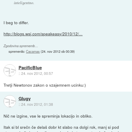
inteligentno.
I beg to differ.
http://blogs.wsj.com/speakeasy/2010/12/...
Zgodovina sprememb…
spremenilo:
Cacamas
(
24. nov 2012 ob 00:39
)
PacificBlue
::
24. nov 2012, 00:57
Tretji Newtonov zakon o vzajemnem ucinku:)
Glugy
::
24. nov 2012, 01:38
Nič ne izgine, vse le spreminja lokacijo in obliko.
Itak si bl srečn če delaš dobr kt slabo na dolgi rok, manj si pod