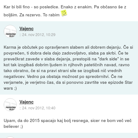
Kar bi bili fino - so posledice. Enako z enakim. Pa občasno še z
boljšim. Za rezervo. To rabim
Vajenc
::
24. nov 2012, 10:29
Karma je občutek po opravljenem slabem ali dobrem dejanju. Če si
povprečen, ti dobra dela dajo zadovoljstvo, slaba pa skrbi. Če te
prevečkrat zavede v slaba dejanja, prestopiš na "dark side" in se
kot tak izogibaš dobrim ljudem in njihovih patetičnih navad, ravno
tako obratno, če si na pravi strani sile se izogibaš nič vrednih
negativcev. Vedno pa obstaja možnost po spreobrnitvi. Če ne
verjamete, je verjetno čas, da si ponovno zavrtite vse epizode Star
wars ;)
Vajenc
::
24. nov 2012, 10:40
Upam, da do 2015 spacajo kaj bolj resnega, sicer ne bom več več
believer ;)