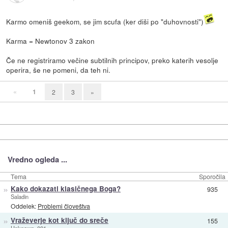
Karmo omeniš geekom, se jim scufa (ker diši po "duhovnosti")
Karma = Newtonov 3 zakon
Če ne registriramo večine subtilnih principov, preko katerih vesolje
operira, še ne pomeni, da teh ni.
«
1
2
3
»
Vredno ogleda ...
Tema
Sporočila
»
Kako dokazati klasičnega Boga?
935
Saladin
Oddelek:
Problemi človeštva
»
Vraževerje kot ključ do sreče
155
Unknown_001