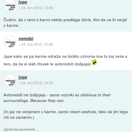
jype
::
24. nov 2012, 10:45
Čudno, da v temi o karmi nekdo predlaga izbris. Kot da ne bi verjel
v karmo.
oemdzi
::
24. nov 2012, 10:48
Jype kako se pa karma odraža na biciklu oziroma ima to kaj veze s
tem, da če si slab človek te avtomobili izsiljujejo
jype
::
24. nov 2012, 10:50
Avtomobili ne izsiljujejo - samo vozniki so
oblivious to their
surroundings. Because they can.
(In jaz ne verjamem v karmo, samo nisem asshole, tako da jim tega
niti ne zamerim.)
Zgodovina sprememb…