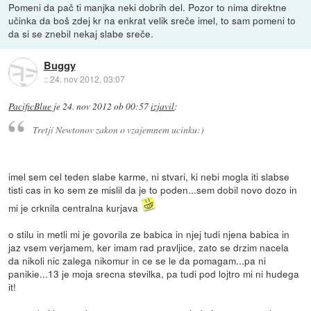
Pomeni da pač ti manjka neki dobrih del. Pozor to nima direktne
učinka da boš zdej kr na enkrat velik sreče imel, to sam pomeni to
da si se znebil nekaj slabe sreče.
Buggy
::
24. nov 2012, 03:07
PacificBlue
je
24. nov 2012 ob 00:57
izjavil
:
Tretji Newtonov zakon o vzajemnem ucinku:)
imel sem cel teden slabe karme, ni stvari, ki nebi mogla iti slabse
tisti cas in ko sem ze mislil da je to poden...sem dobil novo dozo in
mi je crknila centralna kurjava
o stilu in metli mi je govorila ze babica in njej tudi njena babica in
jaz vsem verjamem, ker imam rad pravljice, zato se drzim nacela
da nikoli nic zalega nikomur in ce se le da pomagam...pa ni
panikie...13 je moja srecna stevilka, pa tudi pod lojtro mi ni hudega
it!