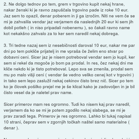
2. Ne dolgo tednov po tem, grem v trgovino kupit nekaj hrane,
nakar ženski ki je ravno zapuščala trgovino pade iz roke 10 eur.
Jaz sem to opazil, denar poberem in ji ga izročim. Niti ne vem če se
mi je zahvalila vendar jaz verjamem da naslednjih 20 eur ki sem jih
dobil potleh ( in niso pripadali nobenemu ), so čakali ravno name
kot nekakšno zahvalo za to ker sem naredil nekaj dobrega.
3. Tri tedne nazaj sem iz nesebičnosti daroval 10 eur, nakar me par
dni po tem pokliče prijatelj in me vpraša če želim eno stvar po
dobavni ceni. Sicer jaz je nisem potreboval vendar sem jo kupil, ker
sem si rekel da mogoče jo bom pa prodal. In res, čez nekaj dni me
kliče nekdo ki je tisto potreboval. Lepo sva se zmenila, prodal sem
mu po malo višji ceni ( vendar še vedno veliko cenej kot v trgovini )
in tako sem lepo zaslužil nekaj cekinov čisto brez nič. Sicer po tem
ko je človek pošilko prejel me je še klical kako je zadovoljen in je bil
čisto vesel da je naletel prav name.
Sicer primerov mam res ogromno. Tudi ko nisem kaj prav naredil,
verjamem da ko se mi je potem zgodilo nekaj slabega, se mi je
prav zaradi tega. Primerov je res ogromno. Lahko bi tukaj napisal
10 strani, čeprav sem v zgornjih točkah naštel samo materialne (
denar ).