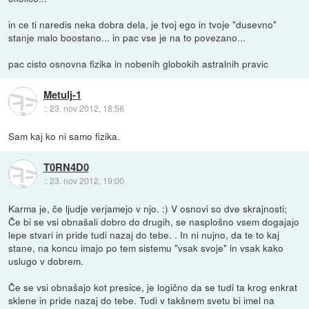
in ce ti naredis neka dobra dela, je tvoj ego in tvoje "dusevno"
stanje malo boostano... in pac vse je na to povezano...
pac cisto osnovna fizika in nobenih globokih astralnih pravic
Metulj-1
::
23. nov 2012, 18:56
Sam kaj ko ni samo fizika.
T0RN4D0
::
23. nov 2012, 19:00
Karma je, če ljudje verjamejo v njo. :) V osnovi so dve skrajnosti;
Če bi se vsi obnašali dobro do drugih, se nasplošno vsem dogajajo
lepe stvari in pride tudi nazaj do tebe. . In ni nujno, da te to kaj
stane, na koncu imajo po tem sistemu "vsak svoje" in vsak kako
uslugo v dobrem.
Če se vsi obnašajo kot presice, je logično da se tudi ta krog enkrat
sklene in pride nazaj do tebe. Tudi v takšnem svetu bi imel na