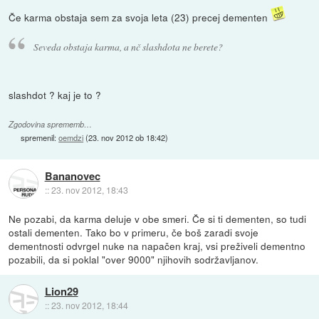
Če karma obstaja sem za svoja leta (23) precej dementen
Seveda obstaja karma, a nč slashdota ne berete?
slashdot ? kaj je to ?
Zgodovina sprememb…
spremenil:
oemdzi
(
23. nov 2012 ob 18:42
)
Bananovec
::
23. nov 2012, 18:43
Ne pozabi, da karma deluje v obe smeri. Če si ti dementen, so tudi
ostali dementen. Tako bo v primeru, če boš zaradi svoje
dementnosti odvrgel nuke na napačen kraj, vsi preživeli dementno
pozabili, da si poklal "over 9000" njihovih sodržavljanov.
Lion29
::
23. nov 2012, 18:44