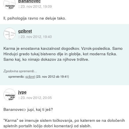
Bananovec
::
23. nov 2012, 19:09
ll, psihologija ravno ne deluje tako.
gzibret
::
23. nov 2012, 19:40
Karma je enostavna kavzalnost dogodkov. Vzrok-posledica. Samo
Hindujci gredo tukaj bistveno dlje in globlje, kot moderna fizika.
Samo kaj, ko nimajo dokazov za njihove trditve.
Zgodovina sprememb…
spremenilo:
gzibret
(
23. nov 2012 ob 19:41
)
jype
::
23. nov 2012, 20:05
Bananovec> jupi, kaj ti ješ?
"Karma" se imenuje sistem točkovanja, po katerem se na določenih
spletnih portalih ločijo dobri komentarji od slabih.