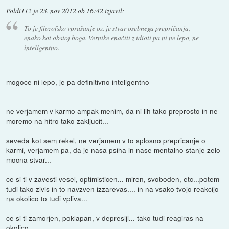
Poldi112
je
23. nov 2012 ob 16:42
izjavil
:
To je filozofsko vprašanje oz. je stvar osebnega prepričanja,
enako kot obstoj boga. Vernike enačiti z idioti pa ni ne lepo, ne
inteligentno.
mogoce ni lepo, je pa definitivno inteligentno
ne verjamem v karmo ampak menim, da ni lih tako preprosto in ne
moremo na hitro tako zakljucit...
seveda kot sem rekel, ne verjamem v to splosno prepricanje o
karmi, verjamem pa, da je nasa psiha in nase mentalno stanje zelo
mocna stvar...
ce si ti v zavesti vesel, optimisticen... miren, svoboden, etc...potem
tudi tako zivis in to navzven izzarevas.... in na vsako tvojo reakcijo
na okolico to tudi vpliva...
ce si ti zamorjen, poklapan, v depresiji... tako tudi reagiras na
okolico...