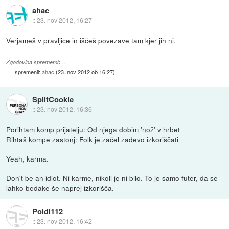
ahac
::
23. nov 2012, 16:27
Verjameš v pravljice in iščeš povezave tam kjer jih ni.
Zgodovina sprememb…
spremenil:
ahac
(
23. nov 2012 ob 16:27
)
SplitCookie
::
23. nov 2012, 16:36
Porihtam komp prijatelju: Od njega dobim 'nož' v hrbet
Rihtaš kompe zastonj: Folk je začel zadevo izkoriščati
Yeah, karma.
Don't be an idiot. Ni karme, nikoli je ni bilo. To je samo futer, da se
lahko bedake še naprej izkorišča.
Poldi112
::
23. nov 2012, 16:42