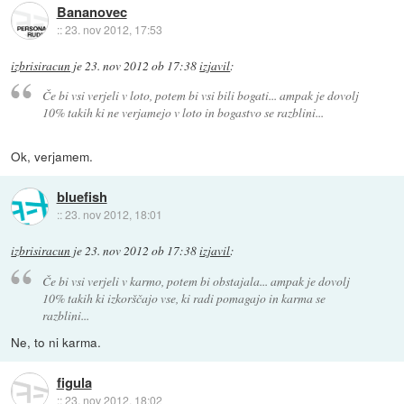
Bananovec
::
23. nov 2012, 17:53
izbrisiracun
je
23. nov 2012 ob 17:38
izjavil
:
Če bi vsi verjeli v loto, potem bi vsi bili bogati... ampak je dovolj
10% takih ki ne verjamejo v loto in bogastvo se razblini...
Ok, verjamem.
bluefish
::
23. nov 2012, 18:01
izbrisiracun
je
23. nov 2012 ob 17:38
izjavil
:
Če bi vsi verjeli v karmo, potem bi obstajala... ampak je dovolj
10% takih ki izkorščajo vse, ki radi pomagajo in karma se
razblini...
Ne, to ni karma.
figula
::
23. nov 2012, 18:02