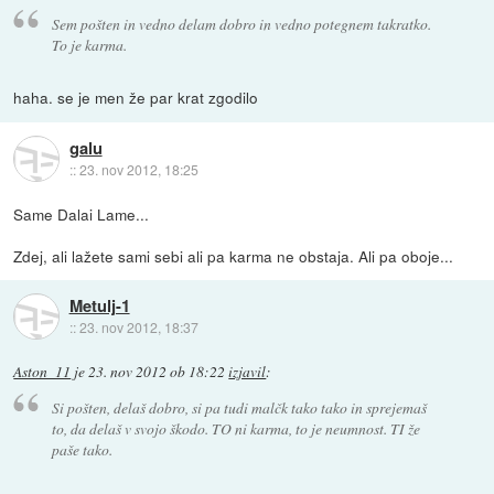
Sem pošten in vedno delam dobro in vedno potegnem takratko.
To je karma.
haha. se je men že par krat zgodilo
galu
::
23. nov 2012, 18:25
Same Dalai Lame...
Zdej, ali lažete sami sebi ali pa karma ne obstaja. Ali pa oboje...
Metulj-1
::
23. nov 2012, 18:37
Aston_11
je
23. nov 2012 ob 18:22
izjavil
:
Si pošten, delaš dobro, si pa tudi malčk tako tako in sprejemaš
to, da delaš v svojo škodo. TO ni karma, to je neumnost. TI že
paše tako.