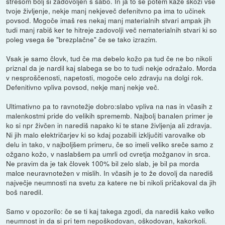
stresom bolj si zadovoljen s sabo. In ja to se potem kaže skozi vse
tvoje življenje, nekje manj nekjeveč defenitvno pa ima to učinek
povsod. Mogoče imaš res nekaj manj materialnih stvari ampak jih
tudi manj rabiš ker te hitreje zadovolji več nematerialnih stvari ki so
poleg vsega še "brezplačne" če se tako izrazim.
Vsak je samo človk, tud če ma debelo kožo pa tud če ne bo nikoli
priznal da je nardil kaj slabega se bo to tudi nekje odražalo. Morda
v nesproščenosti, napetosti, mogoče celo zdravju na dolgi rok.
Defenitivno vpliva povsod, nekje manj nekje več.
Ultimativno pa to ravnotežje dobro:slabo vpliva na nas in včasih z
malenkostmi pride do velikih sprememb. Najbolj banalen primer je
ko si npr živčen in narediš napako ki te stane življenja ali zdravja.
Ni jih malo električarjev ki so kdaj pozabili izključiti varovalke ob
delu in tako, v najboljšem primeru, če so imeli veliko sreče samo z
ožgano kožo, v naslabšem pa umrli od cvretja možganov in srca.
Ne pravim da je tak človek 100% bil zelo slab, je bil pa morda
malce neuravnotežen v mislih. In včasih je to že dovolj da narediš
največje neumnosti na svetu za katere ne bi nikoli pričakoval da jih
boš naredil.
Samo v opozorilo: če se ti kaj takega zgodi, da narediš kako velko
neumnost in da si pri tem nepoškodovan, oškodovan, kakorkoli.