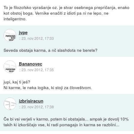
To je filozofsko vprašanje oz. je stvar osebnega prepričanja, enako
kot obstoj boga. Vernike enačiti z idioti pa ni ne lepo, ne
inteligentno.
jype
::
23. nov 2012, 17:33
Seveda obstaja karma, a nč slashdota ne berete?
Bananovec
::
23. nov 2012, 17:35
jupi, kaj ti ješ?
Ni karme, le neka logika, ki stoji za človeštvom.
izbrisiracun
::
23. nov 2012, 17:38
Če bi vsi verjeli v karmo, potem bi obstajala... ampak je dovolj 10%
takih ki izkorščajo vse, ki radi pomagajo in karma se razblini...