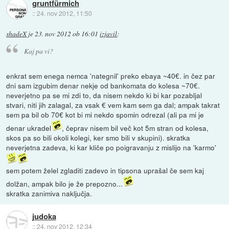
gruntfürmich
::
24. nov 2012, 11:50
shadeX
je
23. nov 2012 ob 16:01
izjavil
:
Kaj pa vi?
enkrat sem enega nemca 'nategnil' preko ebaya ~40€. in čez par
dni sam izgubim denar nekje od bankomata do kolesa ~70€.
neverjetno pa se mi zdi to, da nisem nekdo ki bi kar pozabljal
stvari, niti jih zalagal, za vsak € vem kam sem ga dal; ampak takrat
sem pa bil ob 70€ kot bi mi nekdo spomin odrezal (ali pa mi je
denar ukradel
, čeprav nisem bil več kot 5m stran od kolesa,
skos pa so bili okoli kolegi, ker smo bili v skupini). skratka
neverjetna zadeva, ki kar kliče po poigravanju z mislijo na 'karmo'
sem potem želel zgladiti zadevo in tipsona uprašal če sem kaj
dolžan, ampak bilo je že prepozno...
skratka zanimiva naključja.
judoka
::
24. nov 2012, 12:34