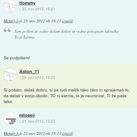
ttommy
::
23. nov 2012, 18:21
Metulj-1
je
23. nov 2012 ob 18:11
izjavil
:
Sem pošten in vedno delam dobro in vedno potegnem takratko.
To je karma.
Se podpišem!
Aston_11
::
23. nov 2012, 18:22
Si pošten, delaš dobro, si pa tudi malčk tako tako in sprejemaš to,
da delaš v svojo škodo. TO ni karma, to je neumnost. TI že paše
tako.
mtosev
::
23. nov 2012, 18:23
Metulj-1
je
23. nov 2012 ob 18:11
izjavil
: