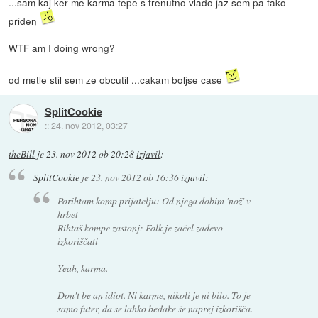
...sam kaj ker me karma tepe s trenutno vlado jaz sem pa tako
priden
WTF am I doing wrong?
od metle stil sem ze obcutil ...cakam boljse case
SplitCookie
::
24. nov 2012, 03:27
theBill
je
23. nov 2012 ob 20:28
izjavil
:
SplitCookie
je
23. nov 2012 ob 16:36
izjavil
:
Porihtam komp prijatelju: Od njega dobim 'nož' v
hrbet
Rihtaš kompe zastonj: Folk je začel zadevo
izkoriščati
Yeah, karma.
Don't be an idiot. Ni karme, nikoli je ni bilo. To je
samo futer, da se lahko bedake še naprej izkorišča.