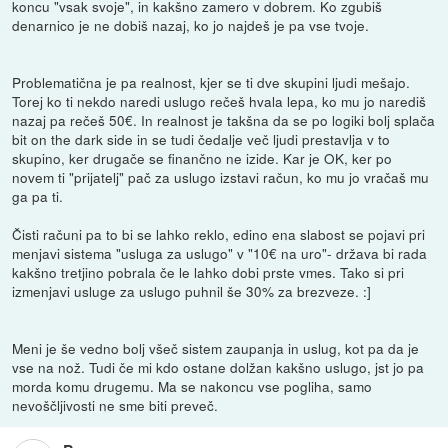
koncu "vsak svoje", in kakšno zamero v dobrem. Ko zgubiš
denarnico je ne dobiš nazaj, ko jo najdeš je pa vse tvoje.
Problematična je pa realnost, kjer se ti dve skupini ljudi mešajo.
Torej ko ti nekdo naredi uslugo rečeš hvala lepa, ko mu jo narediš
nazaj pa rečeš 50€. In realnost je takšna da se po logiki bolj splača
bit on the dark side in se tudi čedalje več ljudi prestavlja v to
skupino, ker drugače se finančno ne izide. Kar je OK, ker po
novem ti "prijatelj" pač za uslugo izstavi račun, ko mu jo vračaš mu
ga pa ti.
Čisti računi pa to bi se lahko reklo, edino ena slabost se pojavi pri
menjavi sistema "usluga za uslugo" v "10€ na uro"- država bi rada
kakšno tretjino pobrala če le lahko dobi prste vmes. Tako si pri
izmenjavi usluge za uslugo puhnil še 30% za brezveze. :]
Meni je še vedno bolj všeč sistem zaupanja in uslug, kot pa da je
vse na nož. Tudi če mi kdo ostane dolžan kakšno uslugo, jst jo pa
morda komu drugemu. Ma se nakoncu vse pogliha, samo
nevoščljivosti ne sme biti preveč.