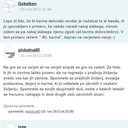
Gokeiken
::
23. nov 2012, 21:49
Lepo bi bilo, če bi karma delovala vendar je nažalost to le besda, ki
jo uporabljam v primeru, ko nekdo naredi nekaj slabega, minuto
zatem se pa nekaj slabega njemu zgodi (ali kontra dobro/dobro). V
tem primeru rečem: " Ah, karma", čeprav ne verjamem vanjo :)
globalna80
::
23. nov 2012, 23:28
Ne gre se za verjeti ali ne verjeti ampak se gre za vedeti. Za tiste,
ki jih to zanima lahko povem, da na regresijo v prejšnja življenja
zvedo vse kar jih zanima. Spomnete se prejšnjih življenj, svojega
poslanstva, dejanj in karme, ki jo oddelate po obrokih v vsakem
življenju. Spomnete se svojih skupinskih duš, veste v katerih telesih
se trenutno nahajajo in dost drugih zelo zanimivih stvari.
Zgodovina sprememb…
spremenilo:
globalna80
(
23. nov 2012 ob 23:28
)
jype