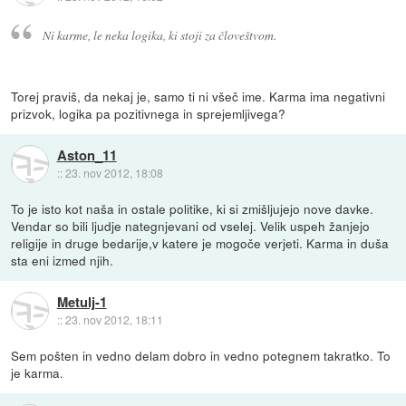
Ni karme, le neka logika, ki stoji za človeštvom.
Torej praviš, da nekaj je, samo ti ni všeč ime. Karma ima negativni
prizvok, logika pa pozitivnega in sprejemljivega?
Aston_11
::
23. nov 2012, 18:08
To je isto kot naša in ostale politike, ki si zmišljujejo nove davke.
Vendar so bili ljudje nategnjevani od vselej. Velik uspeh žanjejo
religije in druge bedarije,v katere je mogoče verjeti. Karma in duša
sta eni izmed njih.
Metulj-1
::
23. nov 2012, 18:11
Sem pošten in vedno delam dobro in vedno potegnem takratko. To
je karma.