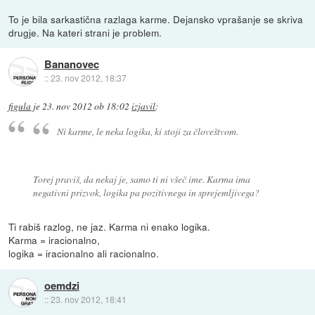
To je bila sarkastična razlaga karme. Dejansko vprašanje se skriva
drugje. Na kateri strani je problem.
Bananovec
::
23. nov 2012, 18:37
figula
je
23. nov 2012 ob 18:02
izjavil
:
Ni karme, le neka logika, ki stoji za človeštvom.
Torej praviš, da nekaj je, samo ti ni všeč ime. Karma ima
negativni prizvok, logika pa pozitivnega in sprejemljivega?
Ti rabiš razlog, ne jaz. Karma ni enako logika.
Karma = iracionalno,
logika = iracionalno ali racionalno.
oemdzi
::
23. nov 2012, 18:41