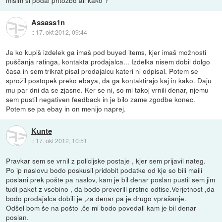
Assass1n
::
17. okt 2012, 09:44
Ja ko kupiš izdelek ga imaš pod buyed items, kjer imaš možnosti
puščanja ratinga, kontakta prodajalca... Izdelka nisem dobil dolgo
časa in sem trikrat pisal prodajalcu kateri ni odpisal. Potem se
sprožil postopek preko ebaya, da ga kontaktirajo kaj in kako. Daju
mu par dni da se zjasne. Ker se ni, so mi takoj vrnili denar, njemu
sem pustil negativen feedback in je bilo zame zgodbe konec.
Potem se pa ebay in on menijo naprej.
Kunte
::
17. okt 2012, 10:51
Pravkar sem se vrnil z policijske postaje , kjer sem prijavil nateg.
Po ip naslovu bodo poskusil pridobit podatke od kje so bili maili
poslani prek pošte pa naslov, kam je bil denar poslan pustil sem jim
tudi paket z vsebino , da bodo preverili prstne odtise.Verjetnost ,da
bodo prodajalca dobili je ,za denar pa je drugo vprašanje.
Odšel bom še na pošto ,če mi bodo povedali kam je bil denar
poslan.