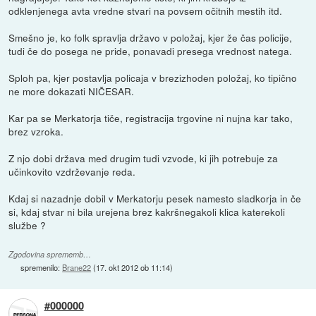
odklenjenega avta vredne stvari na povsem očitnih mestih itd.
Smešno je, ko folk spravlja državo v položaj, kjer že čas policije,
tudi če do posega ne pride, ponavadi presega vrednost natega.
Sploh pa, kjer postavlja policaja v brezizhoden položaj, ko tipično
ne more dokazati NIČESAR.
Kar pa se Merkatorja tiče, registracija trgovine ni nujna kar tako,
brez vzroka.
Z njo dobi država med drugim tudi vzvode, ki jih potrebuje za
učinkovito vzdrževanje reda.
Kdaj si nazadnje dobil v Merkatorju pesek namesto sladkorja in če
si, kdaj stvar ni bila urejena brez kakršnegakoli klica katerekoli
službe ?
Zgodovina sprememb…
spremenilo:
Brane22
(
17. okt 2012 ob 11:14
)
#000000