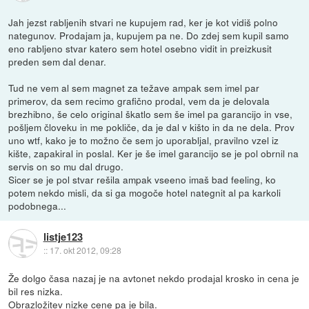
Jah jezst rabljenih stvari ne kupujem rad, ker je kot vidiš polno
nategunov. Prodajam ja, kupujem pa ne. Do zdej sem kupil samo
eno rabljeno stvar katero sem hotel osebno vidit in preizkusit
preden sem dal denar.
Tud ne vem al sem magnet za težave ampak sem imel par
primerov, da sem recimo grafično prodal, vem da je delovala
brezhibno, še celo original škatlo sem še imel pa garancijo in vse,
pošljem človeku in me pokliče, da je dal v kišto in da ne dela. Prov
uno wtf, kako je to možno če sem jo uporabljal, pravilno vzel iz
kište, zapakiral in poslal. Ker je še imel garancijo se je pol obrnil na
servis on so mu dal drugo.
Sicer se je pol stvar rešila ampak vseeno imaš bad feeling, ko
potem nekdo misli, da si ga mogoče hotel nategnit al pa karkoli
podobnega...
listje123
::
17. okt 2012, 09:28
Že dolgo časa nazaj je na avtonet nekdo prodajal krosko in cena je
bil res nizka.
Obrazložitev nizke cene pa je bila.