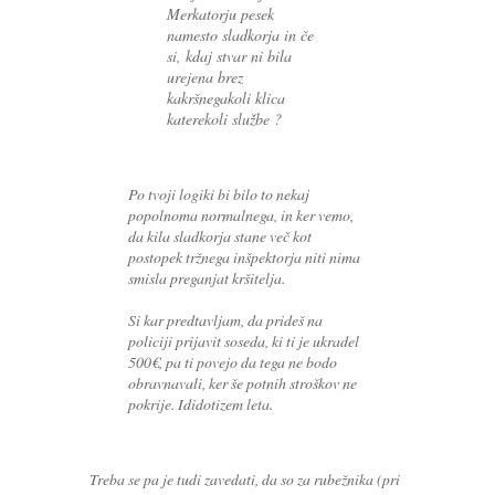
Merkatorju pesek
namesto sladkorja in če
si, kdaj stvar ni bila
urejena brez
kakršnegakoli klica
katerekoli službe ?
Po tvoji logiki bi bilo to nekaj
popolnoma normalnega, in ker vemo,
da kila sladkorja stane več kot
postopek tržnega inšpektorja niti nima
smisla preganjat kršitelja.
Si kar predtavljam, da prideš na
policiji prijavit soseda, ki ti je ukradel
500€, pa ti povejo da tega ne bodo
obravnavali, ker še potnih stroškov ne
pokrije. Ididotizem leta.
Treba se pa je tudi zavedati, da so za rubežnika (pri