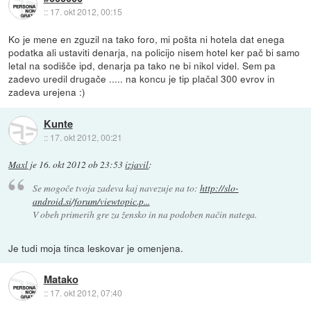
::
17. okt 2012, 00:15
Ko je mene en zguzil na tako foro, mi pošta ni hotela dat enega
podatka ali ustaviti denarja, na policijo nisem hotel ker pač bi samo
letal na sodišče ipd, denarja pa tako ne bi nikol videl. Sem pa
zadevo uredil drugače ..... na koncu je tip plačal 300 evrov in
zadeva urejena :)
Kunte
::
17. okt 2012, 00:21
Maxl
je
16. okt 2012 ob 23:53
izjavil
:
Se mogoče tvoja zadeva kaj navezuje na to:
http://slo-
android.si/forum/viewtopic.p...
V obeh primerih gre za žensko in na podoben način natega.
Je tudi moja tinca leskovar je omenjena.
Matako
::
17. okt 2012, 07:40