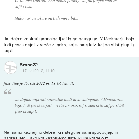
Če bi imel kontrolo nad delom policije, bi jim prepovedal se
zaj* s tem.
Malo narvne izbire pa tudi mora bit...
Ja, dajmo zapirati normalne ljudi in ne nategune. V Merkatorju bojo
tudi pesek dajali v vreče z moko, saj si sam kriv, kaj pa si bil glup in
kupil.
Brane22
::
17. okt 2012, 11:10
first_line
je
17. okt 2012 ob 11:06
izjavil
:
Ja, dajmo zapirati normalne ljudi in ne nategune. V Merkatorju
bojo tudi pesek dajali v vreče z moko, saj si sam kriv, kaj pa si bil
glup in kupil.
Ne, samo kaznujmo debile, ki nategune sami spodbujajo in
nagrajujejo. Tako kot kaznujemo tiste, ki jim kradejo iz