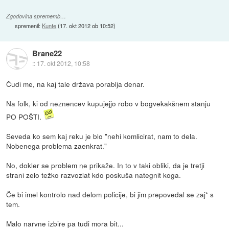
Zgodovina sprememb…
spremenil:
Kunte
(
17. okt 2012 ob 10:52
)
Brane22
::
17. okt 2012, 10:58
Čudi me, na kaj tale država porablja denar.
Na folk, ki od neznencev kupujejjo robo v bogvekakšnem stanju
PO POŠTI.
Seveda ko sem kaj reku je blo "nehi komlicirat, nam to dela.
Nobenega problema zaenkrat."
No, dokler se problem ne prikaže. In to v taki obliki, da je tretji
strani zelo težko razvozlat kdo poskuša nategnit koga.
Če bi imel kontrolo nad delom policije, bi jim prepovedal se zaj* s
tem.
Malo narvne izbire pa tudi mora bit...