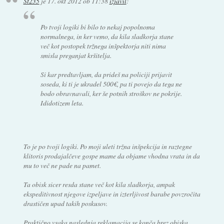
St235
je
17. okt 2012 ob 11:38
izjavil
:
Po tvoji logiki bi bilo to nekaj popolnoma
normalnega, in ker vemo, da kila sladkorja stane
več kot postopek tržnega inšpektorja niti nima
smisla preganjat kršitelja.
Si kar predtavljam, da prideš na policiji prijavit
soseda, ki ti je ukradel 500€, pa ti povejo da tega ne
bodo obravnavali, ker še potnih stroškov ne pokrije.
Ididotizem leta.
To je po tvoji logiki. Po moji uleti tržna inšpekcija in raztegne
klitoris prodajalčeve gospe mame da objame vhodna vrata in da
mu to več ne pade na pamet.
Ta obisk sicer resda stane več kot kila sladkorja, ampak
ekspeditivnost njegove izpeljave in izterljivost barabe povzročita
drastičen upad takih poskusov.
Praktično vsaka naslednja reklamacija se konča brez obiska