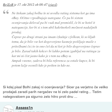
RejZoR
je
17. okt 2012 ob 08:47
izjavil
:
Ne štekam zakaj bolha še ni uvedla rating sistema kot ga ima
eBay. Očitno vzpodbujajo nategune. Če pa bi sistem
ocenjevanja deloval pa bi vsak mal premislil, če bi se hotel it
nategancije, ker bi si s tem ubil kakršnokoli možnost nadaljnih
prodaj.
Čeprav po drugi strani pa imam izkušnje s folkom, ki so kljub
temu, da je bilo vse kot dogovorjeno kasneje pošiljajo maile s
pritožbami čez to in ono češ da ni kot je bilo dogovorjeno čeprav
je bilo. Zarad takih kekcev bi lahko potem zgubljal na ratingu za
kar mi ni čist jasno kako je s tem na eBay-u.
Ampak vseeno, zadeva bi bila referenca za ostale kupce, ki bi
potem lažje ocenili kdo je pošten in kdo ne.
Si kdaj pisal Bolhi zakaj ni ocenjevanja? Sicer pa verjetno če veliko
prodajaš zaradi parih nergačev ne bi zelo padel rating... Tistim
nategovalcem pa sigurno zelo hitro proti dnu ...
Assass1n