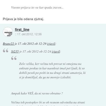
Vseeno prijava in vse kar spada zraven...
Prijava je bila odana zjutraj.
first_line
::
17. okt 2012, 12:36
Brane22
je
17. okt 2012 ob 12:29
izjavil
:
St235
je
17. okt 2012 ob 12:24
izjavil
:
Zelo velika, ker večina teh prevar ni omejena na
enkrate poskus in kar naenkrat imaš pet ljudi, ki so
dobili pesek po pošti in na drugi strani amaterja, ki
si je domišljal, da ga ne morejo izslediti.
Ampak kako VEŠ, da ni ravno obratno ?
Večina teh postopkov bi se ob resnem odvetniku na strani