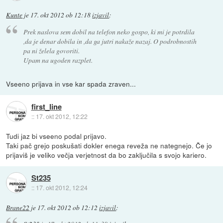
Kunte
je
17. okt 2012 ob 12:18
izjavil
:
Prek naslova sem dobil na telefon neko gospo, ki mi je potrdila
,da je denar dobila in ,da ga jutri nakaže nazaj. O podrobnostih
pa ni želela govoriti.
Upam na ugoden razplet.
Vseeno prijava in vse kar spada zraven...
first_line
::
17. okt 2012, 12:22
Tudi jaz bi vseeno podal prijavo.
Taki pač grejo poskušati dokler enega reveža ne nategnejo. Če jo
prijaviš je veliko večja verjetnost da bo zaključila s svojo kariero.
St235
::
17. okt 2012, 12:24
Brane22
je
17. okt 2012 ob 12:12
izjavil
: