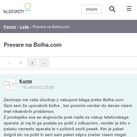
☰
Forum
»
Loža
»
Prevare na Bolha.com
Prevare na Bolha.com
«
1
2
»
Kunte
::
16. okt 2012, 23:25
Zanimajo me vaše izkušnje z nakupom blaga preko Bolha.com.
Sam sem že uporabnik bolhe , kar pomnim vendar do danes nisem
imel nikakršnih problemov.
Z prodajalko sva se dogovorila prek maila za nakup telefonskega
aparata ,ki naj bi ga poslala po pošti z odkupnino, vendar je bilo v
paketu namesto aparata le v polivinil zaviti pesek. Ker je paket
dvignil sin na pošti in sem sam paket odpru zvečer nisem mogel