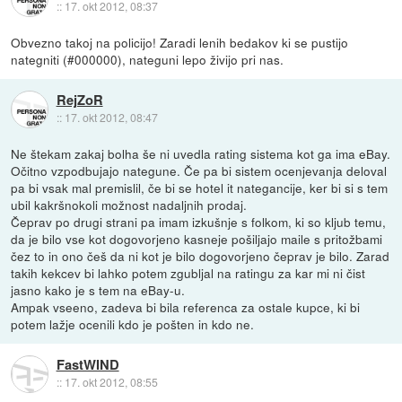
::
17. okt 2012, 08:37
Obvezno takoj na policijo! Zaradi lenih bedakov ki se pustijo
nategniti (#000000), nateguni lepo živijo pri nas.
RejZoR
::
17. okt 2012, 08:47
Ne štekam zakaj bolha še ni uvedla rating sistema kot ga ima eBay.
Očitno vzpodbujajo nategune. Če pa bi sistem ocenjevanja deloval
pa bi vsak mal premislil, če bi se hotel it nategancije, ker bi si s tem
ubil kakršnokoli možnost nadaljnih prodaj.
Čeprav po drugi strani pa imam izkušnje s folkom, ki so kljub temu,
da je bilo vse kot dogovorjeno kasneje pošiljajo maile s pritožbami
čez to in ono češ da ni kot je bilo dogovorjeno čeprav je bilo. Zarad
takih kekcev bi lahko potem zgubljal na ratingu za kar mi ni čist
jasno kako je s tem na eBay-u.
Ampak vseeno, zadeva bi bila referenca za ostale kupce, ki bi
potem lažje ocenili kdo je pošten in kdo ne.
FastWIND
::
17. okt 2012, 08:55