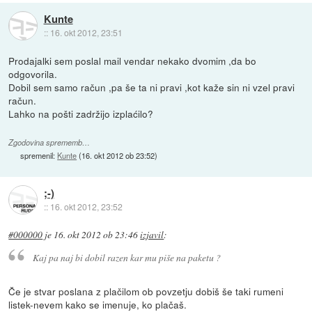
Kunte
::
16. okt 2012, 23:51
Prodajalki sem poslal mail vendar nekako dvomim ,da bo
odgovorila.
Dobil sem samo račun ,pa še ta ni pravi ,kot kaže sin ni vzel pravi
račun.
Lahko na pošti zadržijo izplaćilo?
Zgodovina sprememb…
spremenil:
Kunte
(
16. okt 2012 ob 23:52
)
;-)
::
16. okt 2012, 23:52
#000000
je
16. okt 2012 ob 23:46
izjavil
:
Kaj pa naj bi dobil razen kar mu piše na paketu ?
Če je stvar poslana z plačilom ob povzetju dobiš še taki rumeni
listek-nevem kako se imenuje, ko plačaš.