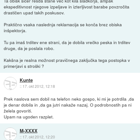
Ta obisk sicer resda stane več kot kila sladkorja, ampak
ekspeditivnost njegove izpeljave in izterljivost barabe povzročita
drastičen upad takih poskusov.
Praktično vsaka naslednja reklamacija se konča brez obiska
inšpektorja.
Tu pa imaš trditev ene strani, da je dobila vrečko peska in trditev
druge, da je poslala robo.
Kakšna je realna možnost pravičnega zaključka tega postopka v
primerjavi s stroški ?
Kunte
::
17. okt 2012, 12:18
Prek naslova sem dobil na telefon neko gospo, ki mi je potrdila ,da
je denar dobila in ,da ga jutri nakaže nazaj. O podrobnostih pa ni
želela govoriti.
Upam na ugoden razplet.
M-XXXX
::
17. okt 2012, 12:20