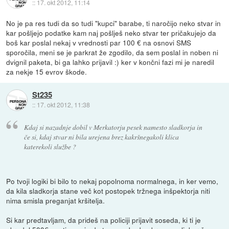
::
17. okt 2012, 11:14
No je pa res tudi da so tudi "kupci" barabe, ti naročijo neko stvar in
kar pošljejo podatke kam naj pošlješ neko stvar ter pričakujejo da
boš kar poslal nekaj v vrednosti par 100 € na osnovi SMS
sporočila, meni se je parkrat že zgodilo, da sem poslal in noben ni
dvignil paketa, bi ga lahko prijavil :) ker v končni fazi mi je naredil
za nekje 15 evrov škode.
St235
::
17. okt 2012, 11:38
Kdaj si nazadnje dobil v Merkatorju pesek namesto sladkorja in
če si, kdaj stvar ni bila urejena brez kakršnegakoli klica
katerekoli službe ?
Po tvoji logiki bi bilo to nekaj popolnoma normalnega, in ker vemo,
da kila sladkorja stane več kot postopek tržnega inšpektorja niti
nima smisla preganjat kršitelja.
Si kar predtavljam, da prideš na policiji prijavit soseda, ki ti je