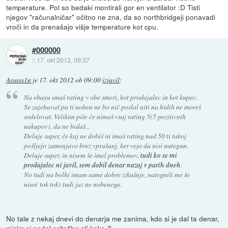
temperature. Pol so bedaki montirali gor en ventilator :D Tisti
njegov "računalničar" očitno ne zna, da so northbridgeji ponavadi
vroči in da prenašajo višje temperature kot cpu.
#000000
::
17. okt 2012, 09:37
Assass1n
je
17. okt 2012 ob 09:00
izjavil
:
Na ebayu imaš rating v obe smeri, kot prodajalec in kot kupec.
Se zajebavaš pa ti noben ne bo nič poslal niti na bidih ne moreš
sodelovat. Velikim piše če nimaš vsaj rating 5(5 pozitivnih
nakupov), da ne bidaš...
Deluje super, če kaj ne dobiš in imaš rating nad 50 ti takoj
pošljejo zamenjavo brez vprašanj, ker vejo da nisi nategun.
Deluje super, in nisem še imel problemov,
tudi ko se mi
prodajalec ni javil, sem dobil denar nazaj v parih dneh
.
No tudi na bolhi imam same dobre izkušnje, nategnili me še
niso( tok tok) tudi jaz ne nobenega.
No tale z nekaj dnevi do denarja me zanima, kdo si je dal ta denar,
mislm si podal pritožbo ali kako ?