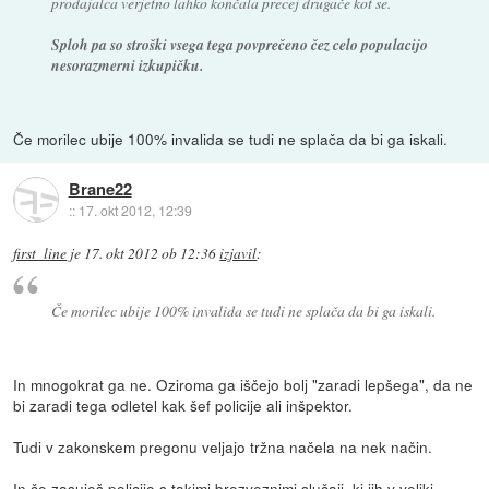
prodajalca verjetno lahko končala precej drugače kot se.
Sploh pa so stroški vsega tega povprečeno čez celo populacijo
nesorazmerni izkupičku.
Če morilec ubije 100% invalida se tudi ne splača da bi ga iskali.
Brane22
::
17. okt 2012, 12:39
first_line
je
17. okt 2012 ob 12:36
izjavil
:
Če morilec ubije 100% invalida se tudi ne splača da bi ga iskali.
In mnogokrat ga ne. Oziroma ga iščejo bolj "zaradi lepšega", da ne
bi zaradi tega odletel kak šef policije ali inšpektor.
Tudi v zakonskem pregonu veljajo tržna načela na nek način.
In če zasuješ policijo s takimi brezveznimi slučaji, ki jih v veliki