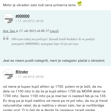
Motor je ukraden zato tudi cena primerna temu
#000000
::
17. okt 2012, 09:34
first_line
je
17. okt 2012 ob 08:37
izjavil
:
Obvezno takoj na policijo! Zaradi lenih bedakov ki se pustijo
nategniti (#000000), nateguni lepo živijo pri nas.
Jest se nisem pustil nategniti, meni je nategator plačal z obrestmi.
Blinder
::
17. okt 2012, 09:34
od mene je kupec kupil athlon xp 1700. potem mi je težil, da mu
dela na 1100 mhz in da če je kupil athlon 1700 da MORA delat na
1700 mhz. Samo 1100 mhz pa je imel ker ni nastavil fsb-ja na 133.
En drug pa je kupil matično od mene pa mi pol reku, da mu je frend
računalničar rekel, da je matična v okvari zato, ker je northbridge
cooler vroč :D in češ da je škoda že narejena zaradi visoke