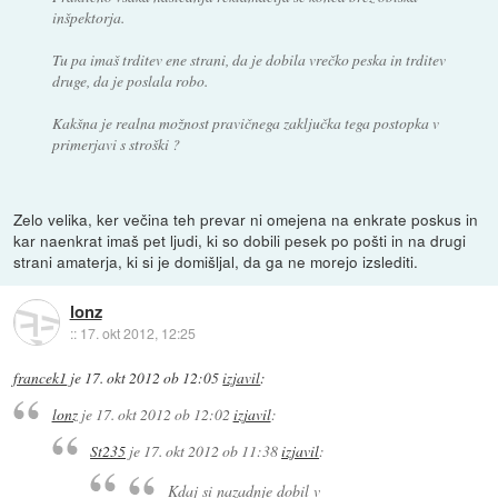
inšpektorja.
Tu pa imaš trditev ene strani, da je dobila vrečko peska in trditev
druge, da je poslala robo.
Kakšna je realna možnost pravičnega zaključka tega postopka v
primerjavi s stroški ?
Zelo velika, ker večina teh prevar ni omejena na enkrate poskus in
kar naenkrat imaš pet ljudi, ki so dobili pesek po pošti in na drugi
strani amaterja, ki si je domišljal, da ga ne morejo izslediti.
lonz
::
17. okt 2012, 12:25
francek1
je
17. okt 2012 ob 12:05
izjavil
:
lonz
je
17. okt 2012 ob 12:02
izjavil
:
St235
je
17. okt 2012 ob 11:38
izjavil
:
Kdaj si nazadnje dobil v