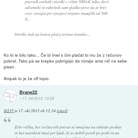
pravnih osebah) stroški v višini 500+€, tako, da ti
odvetniki in rubežnik sam gladko pove da je brez
veze vztrajat pri izterjavi terjatev manjših od 500
€...
Stroške itak na koncu plača tožena stranka....
Ko bi le bilo tako... Če bi imel s čim plačat bi mu že z računov
pobral. Tako pa se krepko pobrigajo da nimajo ama nič na sebe
pisan.
Ampak to je že off topic.
Brane22
::
17. okt 2012, 12:29
St235
je
17. okt 2012 ob 12:24
izjavil
:
Zelo velika, ker večina teh prevar ni omejena na enkrate poskus
in kar naenkrat imaš pet ljudi, ki so dobili pesek po pošti in na