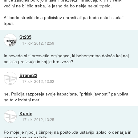
večini ne bi bilo treba, je jasno da bo nekje nekaj trpelo.
Ali bodo stroški dela policistov narasli ali pa bodo ostali slučaji
trpeli.
St235
::
17. okt 2012, 12:59
In seveda si ti presvetla eminenca, ki behementno določa kaj naj
policija preizkuje in kaj je brezveze?
Brane22
::
17. okt 2012, 13:02
ne. Policija razporeja svoje kapacitete, "pritisk javnosti" pa vpliva
na to v izdatni meri.
Kunte
::
17. okt 2012, 13:25
Po moje je njboljš čimprej na pošto ,da ustavijo izplačilo denarja in
nato prijava na policijo.