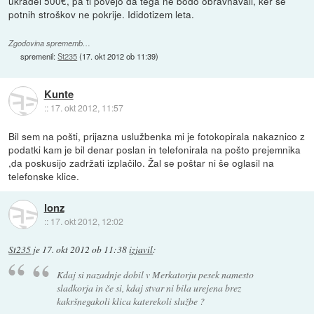
ukradel 500€, pa ti povejo da tega ne bodo obravnavali, ker še
potnih stroškov ne pokrije. Ididotizem leta.
Zgodovina sprememb…
spremenil:
St235
(
17. okt 2012 ob 11:39
)
Kunte
::
17. okt 2012, 11:57
Bil sem na pošti, prijazna uslužbenka mi je fotokopirala nakaznico z
podatki kam je bil denar poslan in telefonirala na pošto prejemnika
,da poskusijo zadržati izplačilo. Žal se poštar ni še oglasil na
telefonske klice.
lonz
::
17. okt 2012, 12:02
St235
je
17. okt 2012 ob 11:38
izjavil
:
Kdaj si nazadnje dobil v Merkatorju pesek namesto
sladkorja in če si, kdaj stvar ni bila urejena brez
kakršnegakoli klica katerekoli službe ?