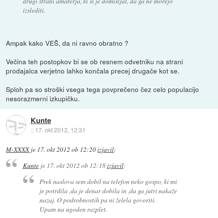
drugi strani amaterja, ki si je domišljal, da ga ne morejo
izslediti.
Ampak kako VEŠ, da ni ravno obratno ?
Večina teh postopkov bi se ob resnem odvetniku na strani
prodajalca verjetno lahko končala precej drugače kot se.
Sploh pa so stroški vsega tega povprečeno čez celo populacijo
nesorazmerni izkupičku.
Kunte
::
17. okt 2012, 12:31
M-XXXX
je
17. okt 2012 ob 12:20
izjavil
:
Kunte
je
17. okt 2012 ob 12:18
izjavil
:
Prek naslova sem dobil na telefon neko gospo, ki mi
je potrdila ,da je denar dobila in ,da ga jutri nakaže
nazaj. O podrobnostih pa ni želela govoriti.
Upam na ugoden razplet.