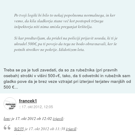
Po tvoji logiki bi bilo to nekaj popolnoma normalnega, in ker
vemo, da kila sladkorja stane več kot postopek tržnega
inšpektorja niti nima smisla preganjat kršitelja.
Si kar predtavljam, da prideš na policiji prijavit soseda, ki ti je
ukradel 500€, pa ti povejo da tega ne bodo obravnavali, ker še
potnih stroškov ne pokrije. Ididotizem leta.
Treba se pa je tudi zavedati, da so za rubežnika (pri pravnih
osebah) stroški v višini 500+€, tako, da ti odvetniki in rubežnik sam
gladko pove da je brez veze vztrajat pri izterjavi terjatev manjših od
500 €...
francek1
::
17. okt 2012, 12:05
lonz
je
17. okt 2012 ob 12:02
izjavil
:
St235
je
17. okt 2012 ob 11:38
izjavil
: