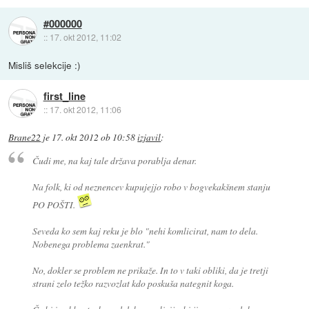
#000000
::
17. okt 2012, 11:02
Misliš selekcije :)
first_line
::
17. okt 2012, 11:06
Brane22
je
17. okt 2012 ob 10:58
izjavil
:
Čudi me, na kaj tale država porablja denar.
Na folk, ki od neznencev kupujejjo robo v bogvekakšnem stanju
PO POŠTI.
Seveda ko sem kaj reku je blo "nehi komlicirat, nam to dela.
Nobenega problema zaenkrat."
No, dokler se problem ne prikaže. In to v taki obliki, da je tretji
strani zelo težko razvozlat kdo poskuša nategnit koga.