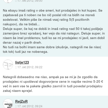
::
17. okt 2012, 09:00
Na ebayu imaš rating v obe smeri, kot prodajalec in kot kupec. Se
zajebavaš pa ti noben ne bo nič poslal niti na bidih ne moreš
sodelovat. Velikim piše če nimaš vsaj rating 5(5 pozitivnih
nakupov), da ne bidaš...
Deluje super, če kaj ne dobiš in imaš rating nad 50 ti takoj pošljejo
zamenjavo brez vprašanj, ker vejo da nisi nategun. Deluje super, in
nisem še imel problemov, tudi ko se mi prodajalec ni javil, sem dobil
denar nazaj v parih dneh.
No tudi na bolhi imam same dobre izkušnje, nategnili me še niso(
tok tok) tudi jaz ne nobenega.
listje123
::
17. okt 2012, 09:22
Nategnili dobesedno me niso, ampak pa se mi je že zgodilo da
prodajalec ni upošteval dogovorjene cene in napiše recimo 5-20 €
več in sem vse te pakete gladko zavrnil in tudi povedal prodajalcu
zakaj nisem sprejel.
RejZoR
::
17. okt 2012, 09:24