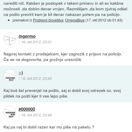
narediti nič. Kakšen je postopek v takem primeru in ali so kakšne
možnosti ,da dobim denar vrnjen. Razmišljam ,da bom zjutraj odšel
na pošto previrit kam je bil denar nakazan potem pa na policijo.
premaknil iz
Problemi človeštva
:
OmegaBlue
(
17. okt 2012 ob 01:43
)
mgermo
::
16. okt 2012, 23:31
Najprej kontakt z prodajalcem, kjer zagroziš z prijavo na policijo.
Če se ne dogovorita, pa grožnjo uresničiš.
;-)
::
16. okt 2012, 23:45
Kaj boš šel preverjat na pošto, saj si dobil svoj odrezek oz. svoj
pildek na pošti kjer ti vse lepo piše.
#000000
::
16. okt 2012, 23:46
Kaj pa naj bi dobil razen kar mu piše na paketu ?