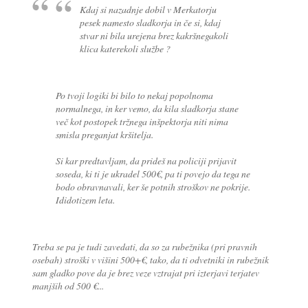
Kdaj si nazadnje dobil v Merkatorju
pesek namesto sladkorja in če si, kdaj
stvar ni bila urejena brez kakršnegakoli
klica katerekoli službe ?
Po tvoji logiki bi bilo to nekaj popolnoma
normalnega, in ker vemo, da kila sladkorja stane
več kot postopek tržnega inšpektorja niti nima
smisla preganjat kršitelja.
Si kar predtavljam, da prideš na policiji prijavit
soseda, ki ti je ukradel 500€, pa ti povejo da tega ne
bodo obravnavali, ker še potnih stroškov ne pokrije.
Ididotizem leta.
Treba se pa je tudi zavedati, da so za rubežnika (pri pravnih
osebah) stroški v višini 500+€, tako, da ti odvetniki in rubežnik
sam gladko pove da je brez veze vztrajat pri izterjavi terjatev
manjših od 500 €...