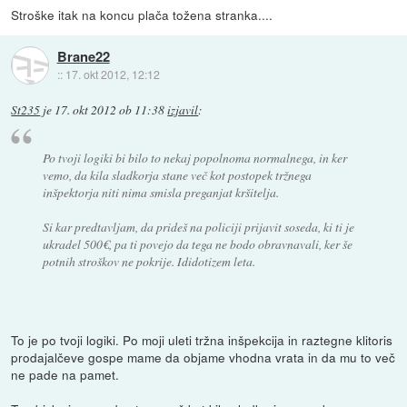
Stroške itak na koncu plača tožena stranka....
Brane22
::
17. okt 2012, 12:12
St235
je
17. okt 2012 ob 11:38
izjavil
:
Po tvoji logiki bi bilo to nekaj popolnoma normalnega, in ker
vemo, da kila sladkorja stane več kot postopek tržnega
inšpektorja niti nima smisla preganjat kršitelja.
Si kar predtavljam, da prideš na policiji prijavit soseda, ki ti je
ukradel 500€, pa ti povejo da tega ne bodo obravnavali, ker še
potnih stroškov ne pokrije. Ididotizem leta.
To je po tvoji logiki. Po moji uleti tržna inšpekcija in raztegne klitoris
prodajalčeve gospe mame da objame vhodna vrata in da mu to več
ne pade na pamet.