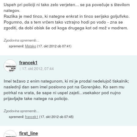
Uspeh pri policiji ni tako zelo verjeten... se pa povečuje s številom
nategov.
Razlika je med tinco, ki nategne enkrat in tinco serijsko goljufivko.
Pogumno, da s tem vrčem tako vztrajno hodi po vodo - zna se
zgoditi, da dobi obisk še od koga drugega kot od mož v modrem.
Zgodovina sprememb…
spremenil:
Matako
(
17. okt 2012 ob 07:41
)
francek1
::
17. okt 2012, 07:44
Imel težavo z enim nategunom, ki mi je prodal nedelujoč tiskalnik;
naslednji dan sem imel poslovno pot na Gorenjsko. Ko sem mu
potrkal na vrata, še sape ni uspel zajeti...vsekakor pod nujno
prijavljajte take natege na policijo.
Zgodovina sprememb…
spremenil:
francek1
(
17. okt 2012 ob 07:45
)
first_line