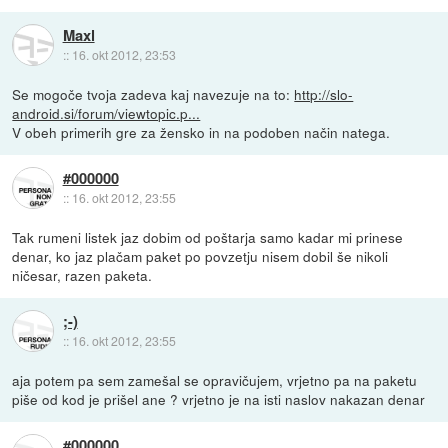
Maxl
::
16. okt 2012, 23:53
Se mogoče tvoja zadeva kaj navezuje na to:
http://slo-
android.si/forum/viewtopic.p...
V obeh primerih gre za žensko in na podoben način natega.
#000000
::
16. okt 2012, 23:55
Tak rumeni listek jaz dobim od poštarja samo kadar mi prinese
denar, ko jaz plačam paket po povzetju nisem dobil še nikoli
ničesar, razen paketa.
;-)
::
16. okt 2012, 23:55
aja potem pa sem zamešal se opravičujem, vrjetno pa na paketu
piše od kod je prišel ane ? vrjetno je na isti naslov nakazan denar
#000000