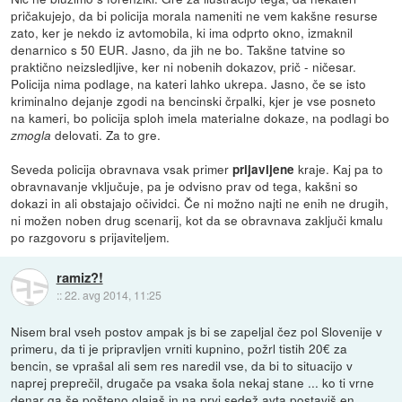
pričakujejo, da bi policija morala nameniti ne vem kakšne resurse
zato, ker je nekdo iz avtomobila, ki ima odprto okno, izmaknil
denarnico s 50 EUR. Jasno, da jih ne bo. Takšne tatvine so
praktično neizsledljive, ker ni nobenih dokazov, prič - ničesar.
Policija nima podlage, na kateri lahko ukrepa. Jasno, če se isto
kriminalno dejanje zgodi na bencinski črpalki, kjer je vse posneto
na kameri, bo policija sploh imela materialne dokaze, na podlagi bo
delovati. Za to gre.
zmogla
Seveda policija obravnava vsak primer
kraje. Kaj pa to
prijavljene
obravnavanje vključuje, pa je odvisno prav od tega, kakšni so
dokazi in ali obstajajo očividci. Če ni možno najti ne enih ne drugih,
ni možen noben drug scenarij, kot da se obravnava zaključi kmalu
po razgovoru s prijaviteljem.
ramiz?!
::
22. avg 2014, 11:25
Nisem bral vseh postov ampak js bi se zapeljal čez pol Slovenije v
primeru, da ti je pripravljen vrniti kupnino, požrl tistih 20€ za
bencin, se vprašal ali sem res naredil vse, da bi to situacijo v
naprej preprečil, drugače pa vsaka šola nekaj stane ... ko ti vrne
denar ga še pošteno olajaš in na prvi sedež avta postaviš en