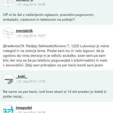
::
21. avg 2014, 16:56
OP si že šel z natisnjenim oglasom, posnetim pogovorom,
embalažo, naslovom in telefonom na policijo?
menjalnik
::
21. avg 2014, 16:57
@redkvica79: Redjep Selimoski(Koreno 7, 1225 Lukovica) je mene
nategnil in ne avtorja teme. Poslal sem mu in nato izgovor, da je
ugotovu da nima denarja in je odložu slušalko, sicer sem pa sam
kriv, ker sva se že po telefonu pogovarjala v srbohrvaščini in malo
v slovenščini. Zdaj sem prikrajšan za par kavic bemti sem jezen
_koki_
::
21. avg 2014, 17:35
Ne samo za par kavic, tudi brez stvari si 14 dni preden jo dobiš iz
pošte nazaj...
imagodei
::
22. avg 2014, 09:28