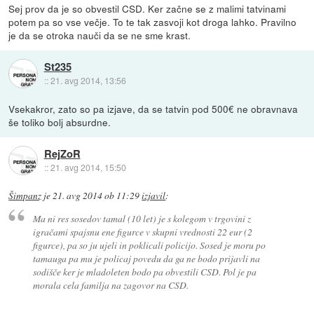
Sej prov da je so obvestil CSD. Ker začne se z malimi tatvinami
potem pa so vse večje. To te tak zasvoji kot droga lahko. Pravilno
je da se otroka nauči da se ne sme krast.
St235
::
21. avg 2014, 13:56
Vsekakror, zato so pa izjave, da se tatvin pod 500€ ne obravnava
še toliko bolj absurdne.
RejZoR
::
21. avg 2014, 15:50
Šimpanz
je
21. avg 2014 ob 11:29
izjavil
:
Ma ni res sosedov tamal (10 let) je s kolegom v trgovini z
igračami spajsnu ene figurce v skupni vrednosti 22 eur (2
figurce), pa so ju ujeli in poklicali policijo. Sosed je moru po
tamauga pa mu je policaj povedu da ga ne bodo prijavli na
sodišče ker je mladoleten bodo pa obvestili CSD. Pol je pa
morala cela familja na zagovor na CSD.