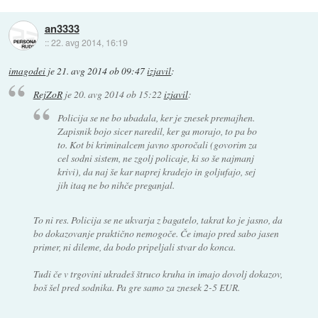
an3333
::
22. avg 2014, 16:19
imagodei
je
21. avg 2014 ob 09:47
izjavil
:
RejZoR
je
20. avg 2014 ob 15:22
izjavil
:
Policija se ne bo ubadala, ker je znesek premajhen.
Zapisnik bojo sicer naredil, ker ga morajo, to pa bo
to. Kot bi kriminalcem javno sporočali (govorim za
cel sodni sistem, ne zgolj policaje, ki so še najmanj
krivi), da naj še kar naprej kradejo in goljufajo, sej
jih itaq ne bo nihče preganjal.
To ni res. Policija se ne ukvarja z bagatelo, takrat ko je jasno, da
bo dokazovanje praktično nemogoče. Če imajo pred sabo jasen
primer, ni dileme, da bodo pripeljali stvar do konca.
Tudi če v trgovini ukradeš štruco kruha in imajo dovolj dokazov,
boš šel pred sodnika. Pa gre samo za znesek 2-5 EUR.