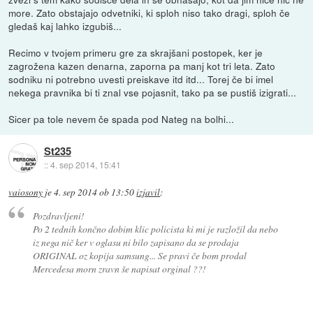
more. Zato obstajajo odvetniki, ki sploh niso tako dragi, sploh če
gledaš kaj lahko izgubiš...
Recimo v tvojem primeru gre za skrajšani postopek, ker je
zagrožena kazen denarna, zaporna pa manj kot tri leta. Zato
sodniku ni potrebno uvesti preiskave itd itd... Torej če bi imel
nekega pravnika bi ti znal vse pojasnit, tako pa se pustiš izigrati...
Sicer pa tole nevem če spada pod Nateg na bolhi...
St235
::
4. sep 2014, 15:41
vaiosony
je
4. sep 2014 ob 13:50
izjavil
:
Pozdravljeni!
Po 2 tednih končno dobim klic policista ki mi je razložil da nebo
iz nega nič ker v oglasu ni bilo zapisano da se prodaja
ORIGINAL oz kopija samsung... Se pravi če bom prodal
Mercedesa morn zravn še napisat orginal ??!