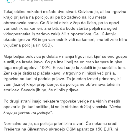
Tukaj očitno nekateri mešate dve stvari. Odvisno je, ali bo trgovina
krajo prijavila na policijo, ali pa bo zadevo na licu mesta
obravnavala sama. Če 5-letni otrok v žep da liziko, pa to opazi
varnostnik na kameri, zna biti, da bodo starše peljali na ogled
videoposnetka in zadevo zaključili z opozorilom. Če 12-letnik
ukrade igro za PS in ga varnostnik vidi na kameri, zna bit zelo hitro
vključena policija (in CSD).
Moja boljša polovica je delala v manjši trgovinici, kjer so eno gospo
sumili, da krade kavo. So pa imeli bolj za en crap kamere in niso
tega mogli ugotovit 100%. Enkrat so jo le zalotili in jo soočili s tem.
Ženska je tistikrat plačala kavo, v trgovino ni nikoli več prišla,
trgovina pa tudi ni podala prijave. To je eden izmed primerov, ki
vam (lažno) krepi prepričanje, da policija ne obravnava takšnih
storilcev. Seveda jih ne, če ni bilo prijave.
Po drugi strani imajo nekatere trgovske verige na vidnih mestih
opozorilo (in tudi politiko, ki se je striktno držijo) v smislu
"Vsako
.
krajo prijavimo na policijo"
Normalno pa je, da policija prioritizira stvari. Če nekomu sredi
Prešerca na Silvestrovo ukradejo GSM aparat za 150 EUR, ni