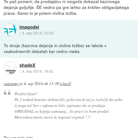
To pač pomeni, da prodajalcu ni mogoče dokazat kaznivega
dejanja goljufije. ŠE vedno pa gre lahko za kršitev obligacijskega
prava. Samo to je potem civilna tožba.
imagodei
::
4. sep 2014, 15:59
To dvoje (kazniva dejanja in civilne tožbe) se takole v
vsakodnevnih debatah kar redno meša.
shadeX
::
4. sep 2014, 18:42
vaiosony
je
4. sep 2014 ob 13:50
izjavil
:
Pozdravljeni!
Po 2 tednih končno dobim klic policista ki mi je razložil da nebo
iz nega nič ker v oglasu ni bilo zapisano da se prodaja
ORIGINAL oz kopija samsung... Se pravi če bom prodal
Mercedesa morn zravn še napisat orginal ??!
Tnx za tole info.