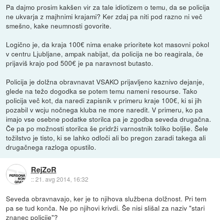
Pa dajmo prosim kakšen vir za tale idiotizem o temu, da se policija
ne ukvarja z majhnimi krajami? Ker zdaj pa niti pod razno ni več
smešno, kake neumnosti govorite.
Logično je, da kraja 100€ nima enake prioritete kot masovni pokol
v centru Ljubljane, ampak nabijat, da policija ne bo reagirala, če
prijaviš krajo pod 500€ je pa naravnost butasto.
Policija je dolžna obravnavat VSAKO prijavljeno kaznivo dejanje,
glede na težo dogodka se potem temu nameni resourse. Tako
policija več kot, da naredi zapisnik v primeru kraje 100€, ki si jih
pozabil v wcju nočnega kluba ne more naredit. V primeru, ko pa
imajo vse osebne podatke storilca pa je zgodba seveda drugačna.
Če pa po možnosti storilca še pridrži varnostnik toliko boljše. Šele
tožilstvo je tisto, ki se lahko odloči ali bo pregon zaradi takega ali
drugačnega razloga opustilo.
RejZoR
::
21. avg 2014, 16:32
Seveda obravnavajo, ker je to njihova službena dolžnost. Pri tem
pa se tud konča. Ne po njihovi krivdi. Še nisi slišal za naziv "stari
znanec policije"?