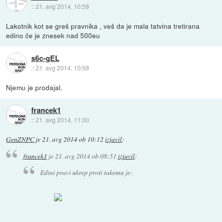
::
21. avg 2014, 10:58
Lakotnik kot se greš pravnika , veš da je mala tatvina tretirana
edino če je znesek nad 500eu
s6c-gEL
::
21. avg 2014, 10:58
Njemu je prodajal.
francek1
::
21. avg 2014, 11:00
GenZNPC
je
21. avg 2014 ob 10:12
izjavil
:
francek1
je
21. avg 2014 ob 08:51
izjavil
:
Edini pravi ukrep proti takemu je: