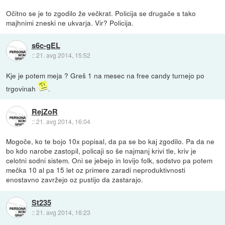
Očitno se je to zgodilo že večkrat. Policija se drugače s tako
majhnimi zneski ne ukvarja. Vir? Policija.
s6c-gEL
::
21. avg 2014, 15:52
Kje je potem meja ? Greš 1 na mesec na free candy turnejo po
trgovinah
.
RejZoR
::
21. avg 2014, 16:04
Mogoče, ko te bojo 10x popisal, da pa se bo kaj zgodilo. Pa da ne
bo kdo narobe zastopil, policaji so še najmanj krivi tle, kriv je
celotni sodni sistem. Oni se jebejo in lovijo folk, sodstvo pa potem
mečka 10 al pa 15 let oz primere zaradi neproduktivnosti
enostavno zavržejo oz pustijo da zastarajo.
St235
::
21. avg 2014, 16:23