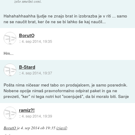
zelo smešni ceni.
Hahahahhaahha ljudje ne znajo brat in izobrazba je v riti ... samo
ne se naučit brat, ker če ne se bi lahko še kaj naučil...
BorutO
::
4. sep 2014, 19:35
Hm...
B-Stard
::
4. sep 2014, 19:37
Pošta nima ničesar med tabo on prodajalcem, je samo posrednik.
Nobene opcije nimaš pravnoformalno odpirat paket in ga ne
prevzeti, "ker" ni tega notri kot "ocenjuješ", da bi moralo biti. Sanje
ramiz?!
::
4. sep 2014, 19:39
BorutO
je
4. sep 2014 ob 19:35
izjavil
: