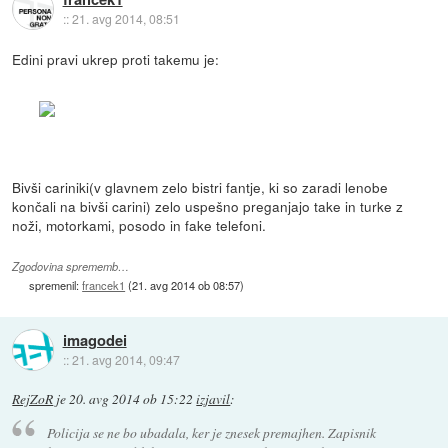
::
21. avg 2014, 08:51
Edini pravi ukrep proti takemu je:
Bivši cariniki(v glavnem zelo bistri fantje, ki so zaradi lenobe
končali na bivši carini) zelo uspešno preganjajo take in turke z
noži, motorkami, posodo in fake telefoni.
Zgodovina sprememb…
spremenil:
francek1
(
21. avg 2014 ob 08:57
)
imagodei
::
21. avg 2014, 09:47
RejZoR
je
20. avg 2014 ob 15:22
izjavil
:
Policija se ne bo ubadala, ker je znesek premajhen. Zapisnik