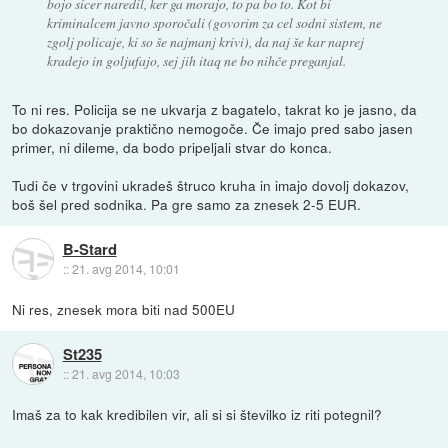
bojo sicer naredil, ker ga morajo, to pa bo to. Kot bi
kriminalcem javno sporočali (govorim za cel sodni sistem, ne
zgolj policaje, ki so še najmanj krivi), da naj še kar naprej
kradejo in goljufajo, sej jih itaq ne bo nihče preganjal.
To ni res. Policija se ne ukvarja z bagatelo, takrat ko je jasno, da
bo dokazovanje praktično nemogoče. Če imajo pred sabo jasen
primer, ni dileme, da bodo pripeljali stvar do konca.
Tudi če v trgovini ukradeš štruco kruha in imajo dovolj dokazov,
boš šel pred sodnika. Pa gre samo za znesek 2-5 EUR.
B-Stard
::
21. avg 2014, 10:01
Ni res, znesek mora biti nad 500EU
St235
::
21. avg 2014, 10:03
Imaš za to kak kredibilen vir, ali si si številko iz riti potegnil?