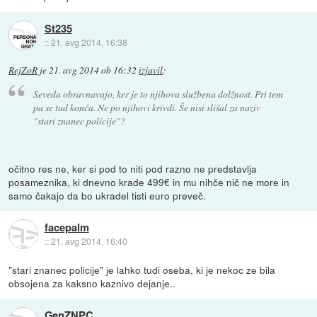
St235
::
21. avg 2014, 16:38
RejZoR
je
21. avg 2014 ob 16:32
izjavil
:
Seveda obravnavajo, ker je to njihova službena dolžnost. Pri tem
pa se tud konča. Ne po njihovi krivdi. Še nisi slišal za naziv
"stari znanec policije"?
očitno res ne, ker si pod to niti pod razno ne predstavlja
posameznika, ki dnevno krade 499€ in mu nihče nič ne more in
samo čakajo da bo ukradel tisti euro preveč.
facepalm
::
21. avg 2014, 16:40
"stari znanec policije" je lahko tudi oseba, ki je nekoc ze bila
obsojena za kaksno kaznivo dejanje..
GenZNPC