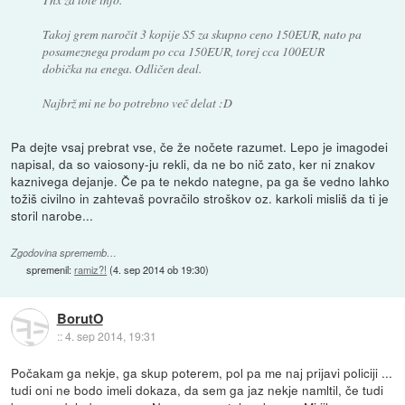
Takoj grem naročit 3 kopije S5 za skupno ceno 150EUR, nato pa
posameznega prodam po cca 150EUR, torej cca 100EUR
dobička na enega. Odličen deal.
Najbrž mi ne bo potrebno več delat :D
Pa dejte vsaj prebrat vse, če že nočete razumet. Lepo je imagodei
napisal, da so vaiosony-ju rekli, da ne bo nič zato, ker ni znakov
kaznivega dejanje. Če pa te nekdo nategne, pa ga še vedno lahko
tožiš civilno in zahtevaš povračilo stroškov oz. karkoli misliš da ti je
storil narobe...
Zgodovina sprememb…
spremenil:
ramiz?!
(
4. sep 2014 ob 19:30
)
BorutO
::
4. sep 2014, 19:31
Počakam ga nekje, ga skup poterem, pol pa me naj prijavi policiji ...
tudi oni ne bodo imeli dokaza, da sem ga jaz nekje namltil, če tudi