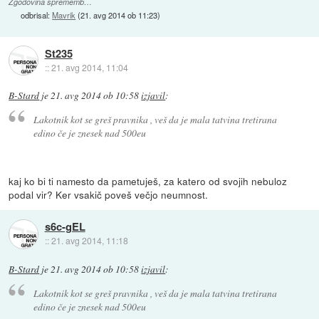
Zgodovina sprememb…
odbrisal:
Mavrik
(
21. avg 2014 ob 11:23
)
St235
::
21. avg 2014, 11:04
B-Stard
je
21. avg 2014 ob 10:58
izjavil
:
Lakotnik kot se greš pravnika , veš da je mala tatvina tretirana
edino če je znesek nad 500eu
kaj ko bi ti namesto da pametuješ, za katero od svojih nebuloz
podal vir? Ker vsakič poveš večjo neumnost.
s6c-gEL
::
21. avg 2014, 11:18
B-Stard
je
21. avg 2014 ob 10:58
izjavil
:
Lakotnik kot se greš pravnika , veš da je mala tatvina tretirana
edino če je znesek nad 500eu