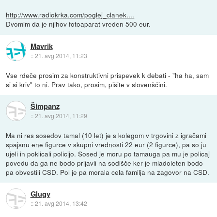
http://www.radiokrka.com/poglej_clanek....
Dvomim da je njihov fotoaparat vreden 500 eur.
Mavrik
::
21. avg 2014, 11:23
Vse rdeče prosim za konstruktivni prispevek k debati - "ha ha, sam
si si kriv" to ni. Prav tako, prosim, pišite v slovenščini.
Šimpanz
::
21. avg 2014, 11:29
Ma ni res sosedov tamal (10 let) je s kolegom v trgovini z igračami
spajsnu ene figurce v skupni vrednosti 22 eur (2 figurce), pa so ju
ujeli in poklicali policijo. Sosed je moru po tamauga pa mu je policaj
povedu da ga ne bodo prijavli na sodišče ker je mladoleten bodo
pa obvestili CSD. Pol je pa morala cela familja na zagovor na CSD.
Glugy
::
21. avg 2014, 13:42