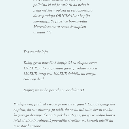
policista ki mi je razložil da nebo iz
nega nič ker v oglasu ni bilo zapisano
da se prodaja ORIGINAL oz kopija
samsung... Se pravi če bom prodal
Mercedesa morn zravn še napisat
orginal ??!
Tnx za tole info.
Takoj grem naročit 3 kopije S5 za skupno ceno
150EUR, nato pa posameznega prodam po cca
150EUR, torej cca 100EUR dobička na enega.
Odličen deal.
Najbrž mi ne bo potrebno več delat :D
Pa dejte vsaj prebrat vse, če že nočete razumet. Lepo je imagodei
napisal, da so vaiosony-ju rekli, da ne bo nič zato, ker ni znakov
kaznivega dejanje. Če pa te nekdo nategne, pa ga še vedno lahko
tožiš civilno in zahtevaš povračilo stroškov oz. karkoli misliš da
ti je storil narobe...