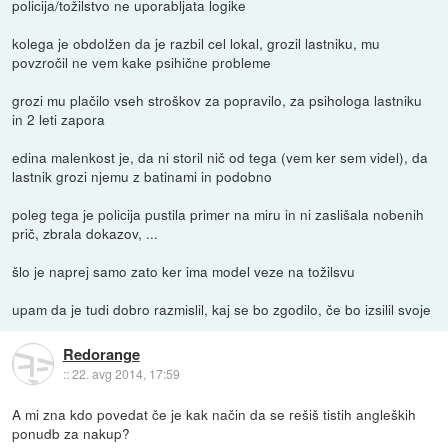
policija/tožilstvo ne uporabljata logike
kolega je obdolžen da je razbil cel lokal, grozil lastniku, mu
povzročil ne vem kake psihične probleme
grozi mu plačilo vseh stroškov za popravilo, za psihologa lastniku
in 2 leti zapora
edina malenkost je, da ni storil nič od tega (vem ker sem videl), da
lastnik grozi njemu z batinami in podobno
poleg tega je policija pustila primer na miru in ni zaslišala nobenih
prič, zbrala dokazov, ...
šlo je naprej samo zato ker ima model veze na tožilsvu
upam da je tudi dobro razmislil, kaj se bo zgodilo, če bo izsilil svoje
Redorange
::
22. avg 2014, 17:59
A mi zna kdo povedat če je kak način da se rešiš tistih angleških
ponudb za nakup?