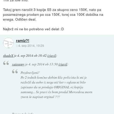
Takoj grem naročit 3 kopije S5 za skupno ceno 150€, nato pa
posameznega prodam po cca 150€, torej cca 100€ dobička na
enega. Odličen deal.
Najbrž mi ne bo potrebno več delat :D
ramiz?!
::
4. sep 2014, 19:29
shadeX
je
4. sep 2014 ob 18:42
izjavil
:
vaiosony
je
4. sep 2014 ob 13:50
izjavil
:
Pozdravljeni!
Po 2 tednih končno dobim klic policista ki mi je
razložil da nebo iz nega nič ker v oglasu ni bilo
zapisano da se prodaja ORIGINAL oz kopija
samsung... Se pravi če bom prodal Mercedesa morn
zravn še napisat orginal ??!
Tnx za tole info.