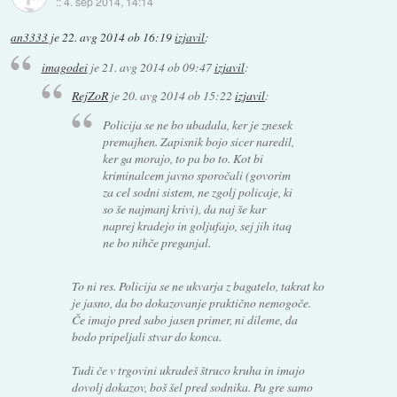
::
4. sep 2014, 14:14
an3333
je
22. avg 2014 ob 16:19
izjavil
:
imagodei
je
21. avg 2014 ob 09:47
izjavil
:
RejZoR
je
20. avg 2014 ob 15:22
izjavil
:
Policija se ne bo ubadala, ker je znesek
premajhen. Zapisnik bojo sicer naredil,
ker ga morajo, to pa bo to. Kot bi
kriminalcem javno sporočali (govorim
za cel sodni sistem, ne zgolj policaje, ki
so še najmanj krivi), da naj še kar
naprej kradejo in goljufajo, sej jih itaq
ne bo nihče preganjal.
To ni res. Policija se ne ukvarja z bagatelo, takrat ko
je jasno, da bo dokazovanje praktično nemogoče.
Če imajo pred sabo jasen primer, ni dileme, da
bodo pripeljali stvar do konca.
Tudi če v trgovini ukradeš štruco kruha in imajo
dovolj dokazov, boš šel pred sodnika. Pa gre samo