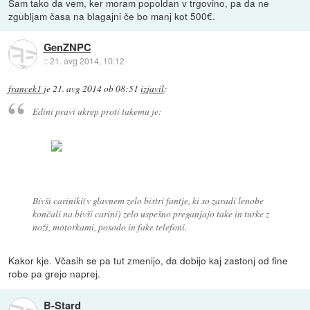
Sam tako da vem, ker moram popoldan v trgovino, pa da ne
zgubljam časa na blagajni če bo manj kot 500€.
GenZNPC
::
21. avg 2014, 10:12
francek1
je
21. avg 2014 ob 08:51
izjavil
:
Edini pravi ukrep proti takemu je:
Bivši cariniki(v glavnem zelo bistri fantje, ki so zaradi lenobe
končali na bivši carini) zelo uspešno preganjajo take in turke z
noži, motorkami, posodo in fake telefoni.
Kakor kje. Včasih se pa tut zmenijo, da dobijo kaj zastonj od fine
robe pa grejo naprej.
B-Stard