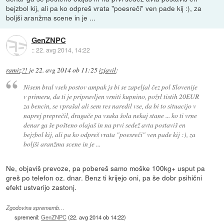
bejzbol kij, ali pa ko odpreš vrata "poesreči" ven pade kij :), za
boljši aranžma scene in je ...
GenZNPC
::
22. avg 2014, 14:22
ramiz?!
je
22. avg 2014 ob 11:25
izjavil
:
Nisem bral vseh postov ampak js bi se zapeljal čez pol Slovenije
v primeru, da ti je pripravljen vrniti kupnino, požrl tistih 20EUR
za bencin, se vprašal ali sem res naredil vse, da bi to situacijo v
naprej preprečil, drugače pa vsaka šola nekaj stane ... ko ti vrne
denar ga še pošteno olajaš in na prvi sedež avta postaviš en
bejzbol kij, ali pa ko odpreš vrata "poesreči" ven pade kij :), za
boljši aranžma scene in je ...
Ne, objaviš prevoze, pa pobereš samo moške 100kg+ usput pa
greš po telefon oz. dnar. Benz ti krijejo oni, pa še dobr psihični
efekt ustvarijo zastonj.
Zgodovina sprememb…
spremenil:
GenZNPC
(
22. avg 2014 ob 14:22
)