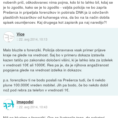
nobenih prič, oškodovanec nima pojma, kdo bi to lahko bil, kdaj se
je to zgodilo, kako se je to zgodilo - valjda policija ne bo zaprla
Prešerca in pripeljala forenzikov in pobirala DNK-ja iz odvrženih
plastičnih kozarčkov od kuhanega vina, da bo na ta način dobila
spisek osumljencev. Kaj drugega kot zapisnik pa naj naredijo?!
Vice
::
22. avg 2014, 10:13
Malo bluzite s forenziki. Policija obravnava vsak primer prijave
kraje ne glede na vrednost. Saj bo v primeru dokaza izstavila
kazen tatiču po zakonsko določeni višini, ki je lahko ista za izdelek
v vrednosti 10€ ali 1000€. Res pa je, da je njihova angažiranost
pogojena glede na vrednost izdelka in dokazov.
p.s. forenzikov ti ne bodo poslali na Prešerca tudi, če ti nekdo
plune 100.000€ vreden mobitel. Jih pa bodo, če bo nekdo dobil
nož pod rebra za telefon v vrednosti 1€.
imagodei
::
22. avg 2014, 10:43
Nič ne bluzimo s forenziki. Gre za ilustracijo tega, da nekateri