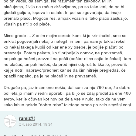
bo on vedel, da sem ga. Ne razumem teh zakonov. Mi jih
plačujemo, živijo na račun državljanov, pa so tako leni, da ne bi
gledali goljufe, lopove in ostale. In pol se zgovarjajo, da imajo
premalo plačo. Mogoče res, ampak včasih si tako plačo zaslužijo,
včasih pa niti p od plače.
Mimo grede ... Z enim mojim sorodnikom, ki je kriminalist, smo se
enkrat pogovarjali nekaj o nategih in tem, pa nam je takrat rekel,
ko nekaj takega kupiš od kar ene xy osebe, je boljše plačati po
prevzetju. Potem paketa, ko ti pripeljejo domov, ne prevzameš,
ampak ga hočeš prevzeti na pošti (poštar nima cajta te čakat), tam
ne plačaš, ampak hočeš, da pred njimi odpreš to škatlo, preveriš
kaj je notri, napravo/predmet kar se da čim hitreje pregledaš, če
opaziš napako, pa je ne plačaš in ne prevzameš.
Drugače pa, jaz imam eno nokio, dal sem za njo 760 eur, že dobre
pol leta jo imam v redni uporabi, pa bi jo še zdaj prodal za ene 400
evrov, ker je očuvan kot nov pa dela vse v nulo, tako da ne vem,
kako lahko nekdo "dobro robo" telefona proda po zelo smešni ceni.
ramiz?!
::
4. sep 2014, 19:34