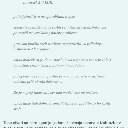
za znesek 2-5 EUR.
policija/tožilstvo ne uporabljata logike
kolega je obdolžen da je razbil cel lokal, grozil lastniku, mu
povzročil ne vem kake psihične probleme
grozi mu plačilo vseh stroškov za popravilo, za psihologa
lastniku in 2 leti zapora
edina malenkost je, da ni storil nič od tega (vem ker sem videl),
da lastnik grozi njemu z batinami in podobno
poleg tega je policija pustila primer na miru in ni zaslišala
nobenih prič, zbrala dokazov, ...
šlo je naprej samo zato ker ima model veze na tožilsvu
upam da je tudi dobro razmislil, kaj se bo zgodilo, če bo izsilil
svoje
Take stvari se hitro zgodijo ljudem, ki nimajo osnovne izobrazbe v
zvezi s tem kako sodišče dela in se obnašajo, kot da jim niče nič ne