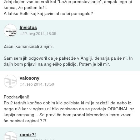
Zdaj dajem vse po vrsti kot "Lažno predstavljanje", ampak tega ni
konca, že pošten teži.
A lahko Bolhi kaj kaj javim al ne bi pomagalo?
Invictus
::
22. avg 2014, 18:35
Začni komunicirati z njimi.
Sam sem jih odgovoril da je paket že v Angliji, denarja pa še ni. In
dajih bom prijavil na angleško policijo. Potem je bil mir.
vaiosony
::
4. sep 2014, 13:50
Pozdravljeni!
Po 2 tednih končno dobim klic policista ki mi je razložil da nebo iz
nega nič ker v oglasu ni bilo zapisano da se prodaja ORIGINAL oz
kopija samsung... Se pravi če bom prodal Mercedesa morn zravn
še napisat orginal ??!
ramiz?!