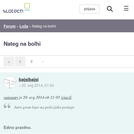
☰
Forum
»
Loža
»
Nateg na bolhi
Nateg na bolhi
2
»
«
1
bajsibajsi
::
20. avg 2014, 21:24
vaiosony
je
20. avg 2014 ob 21:05
izjavil
:
Jutri grem lepo na policijsko postajo
Edino pravilno.