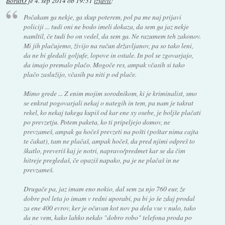
BorutO
je
4. sep 2014 ob 19:31
izjavil
:
Počakam ga nekje, ga skup poterem, pol pa me naj prijavi
policiji ... tudi oni ne bodo imeli dokaza, da sem ga jaz nekje
namltil, če tudi bo on vedel, da sem ga. Ne razumem teh zakonov.
Mi jih plačujemo, živijo na račun državljanov, pa so tako leni,
da ne bi gledali goljufe, lopove in ostale. In pol se zgovarjajo,
da imajo premalo plačo. Mogoče res, ampak včasih si tako
plačo zaslužijo, včasih pa niti p od plače.
Mimo grede ... Z enim mojim sorodnikom, ki je kriminalist, smo
se enkrat pogovarjali nekaj o nategih in tem, pa nam je takrat
rekel, ko nekaj takega kupiš od kar ene xy osebe, je boljše plačati
po prevzetju. Potem paketa, ko ti pripeljejo domov, ne
prevzameš, ampak ga hočeš prevzeti na pošti (poštar nima cajta
te čakat), tam ne plačaš, ampak hočeš, da pred njimi odpreš to
škatlo, preveriš kaj je notri, napravo/predmet kar se da čim
hitreje pregledaš, če opaziš napako, pa je ne plačaš in ne
prevzameš.
Drugače pa, jaz imam eno nokio, dal sem za njo 760 eur, že
dobre pol leta jo imam v redni uporabi, pa bi jo še zdaj prodal
za ene 400 evrov, ker je očuvan kot nov pa dela vse v nulo, tako
da ne vem, kako lahko nekdo "dobro robo" telefona proda po