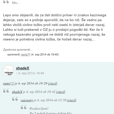
Hm...
Lepo smo objasnili, da za tisti dotični primer ni znakov kaznivega
dejanja, zato so s policije sporočili, da ne bo nič. Še vedno pa
lahko vložiš civilno tožbo proti neki osebi in izterjaš denar nazaj.
Lahko si tudi prebereš v OZ-ju o prodajni pogodbi itd. Ker če ti
nekoga kazensko preganjaš ne dobiš nič povrnjenega nazaj, še
vseeno je potrebna civilna tožba, če hočeš denar nazaj...
Zgodovina sprememb…
spremenil:
ramiz?!
(
4. sep 2014 ob 19:40
)
shadeX
::
4. sep 2014, 19:49
ramiz?!
je
4. sep 2014 ob 19:29
izjavil
:
shadeX
je
4. sep 2014 ob 18:42
izjavil
:
vaiosony
je
4. sep 2014 ob 13:50
izjavil
:
Pozdravljeni!
Po 2 tednih končno dobim klic