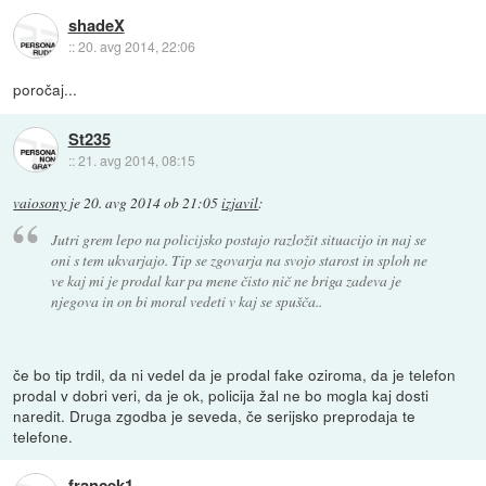
shadeX
::
20. avg 2014, 22:06
poročaj...
St235
::
21. avg 2014, 08:15
vaiosony
je
20. avg 2014 ob 21:05
izjavil
:
Jutri grem lepo na policijsko postajo razložit situacijo in naj se
oni s tem ukvarjajo. Tip se zgovarja na svojo starost in sploh ne
ve kaj mi je prodal kar pa mene čisto nič ne briga zadeva je
njegova in on bi moral vedeti v kaj se spušča..
če bo tip trdil, da ni vedel da je prodal fake oziroma, da je telefon
prodal v dobri veri, da je ok, policija žal ne bo mogla kaj dosti
naredit. Druga zgodba je seveda, če serijsko preprodaja te
telefone.
francek1