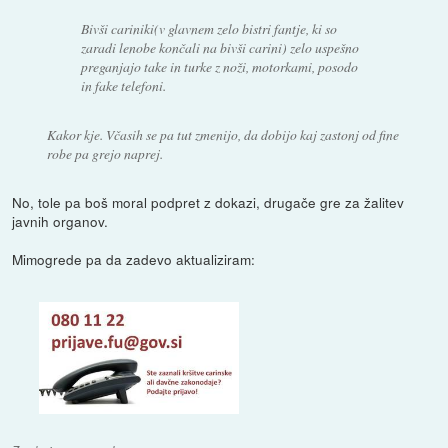
Bivši cariniki(v glavnem zelo bistri fantje, ki so
zaradi lenobe končali na bivši carini) zelo uspešno
preganjajo take in turke z noži, motorkami, posodo
in fake telefoni.
Kakor kje. Včasih se pa tut zmenijo, da dobijo kaj zastonj od fine
robe pa grejo naprej.
No, tole pa boš moral podpret z dokazi, drugače gre za žalitev
javnih organov.
Mimogrede pa da zadevo aktualiziram: