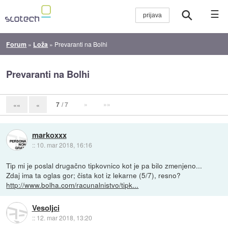
☰
Forum
»
Loža
»
Prevaranti na Bolhi
Prevaranti na Bolhi
7
/ 7
»
»»
««
«
markoxxx
::
10. mar 2018, 16:16
Tip mi je poslal drugačno tipkovnico kot je pa bilo zmenjeno...
Zdaj ima ta oglas gor; čista kot iz lekarne (5/7), resno?
http://www.bolha.com/racunalnistvo/tipk...
Vesoljci
::
12. mar 2018, 13:20