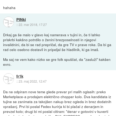
hahaha
PINki
::
22. mar 2018, 17:27
Drkaj ga še malo v glavo kaj namerava v tujini in, če ti lahko
priskrbi kakšno potrdilo o ženini brezposelnosti in njegovi
invalidnini, da bi se rad prepričal, da gre TV v prave roke. Da bi ga
rad celo osebno dostavil in pripeljal še hladilnik, ki ga imaš.
Ma saj ne vem kako nizko se gre folk spuščat, da "zasluži" kakšen
evro.
fr1k
::
23. maj 2022, 12:47
Da ne odpiram nove teme glede prevar pri malih oglasih: preko
Marketplace-a prodajam električno chopper kolo. Dva kandidata iz
tujine se zanimata za takojšen nakup brez ogleda in brez dodatnih
vprašanj. Prvi bi poslal Fedex kurirja ki bi plačal z denarjem in
prevzel kolo; drugi bi mi poslal citiram: "denar v gotovini v kuverti