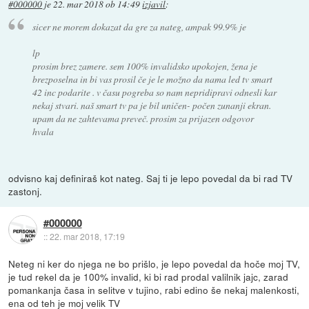
#000000
je
22. mar 2018 ob 14:49
izjavil
:
sicer ne morem dokazat da gre za nateg, ampak 99.9% je
lp
prosim brez zamere. sem 100% invalidsko upokojen, žena je
brezposelna in bi vas prosil če je le možno da nama led tv smart
42 inc podarite . v času pogreba so nam nepridipravi odnesli kar
nekaj stvari. naš smart tv pa je bil uničen- počen zunanji ekran.
upam da ne zahtevama preveč. prosim za prijazen odgovor
hvala
odvisno kaj definiraš kot nateg. Saj ti je lepo povedal da bi rad TV
zastonj.
#000000
::
22. mar 2018, 17:19
Neteg ni ker do njega ne bo prišlo, je lepo povedal da hoče moj TV,
je tud rekel da je 100% invalid, ki bi rad prodal valilnik jajc, zarad
pomankanja časa in selitve v tujino, rabi edino še nekaj malenkosti,
ena od teh je moj velik TV