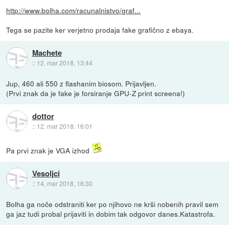
http://www.bolha.com/racunalnistvo/graf...
Tega se pazite ker verjetno prodaja fake grafično z ebaya.
Machete
::
12. mar 2018, 13:44
Jup, 460 ali 550 z flashanim biosom. Prijavljen.
(Prvi znak da je fake je forsiranje GPU-Z print screena!)
dottor
::
12. mar 2018, 16:01
Pa prvi znak je VGA izhod
Vesoljci
::
14. mar 2018, 16:30
Bolha ga noče odstraniti ker po njihovo ne krši nobenih pravil sem
ga jaz tudi probal prijaviti in dobim tak odgovor danes.Katastrofa.