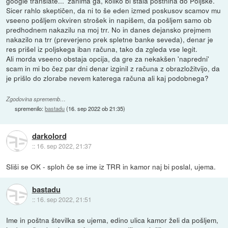
google translate...' zanima ga, koliko bi stala poštnina do Poljske.
Sicer rahlo skeptičen, da ni to še eden izmed poskusov scamov mu
vseeno pošljem okviren strošek in napišem, da pošljem samo ob
predhodnem nakazilu na moj trr. No in danes dejansko prejmem
nakazilo na trr (preverjeno prek spletne banke seveda), denar je
res prišel iz poljskega iban računa, tako da zgleda vse legit.
Ali morda vseeno obstaja opcija, da gre za nekakšen 'napredni'
scam in mi bo čez par dni denar izginil z računa z obrazložitvijo, da
je prišlo do zlorabe nevem katerega računa ali kaj podobnega?
Zgodovina sprememb…
spremenilo:
bastadu
(
16. sep 2022 ob 21:35
)
darkolord
::
16. sep 2022, 21:37
Sliši se OK - sploh če se ime iz TRR in kamor naj bi poslal, ujema.
bastadu
::
16. sep 2022, 21:51
Ime in poštna številka se ujema, edino ulica kamor želi da pošljem,