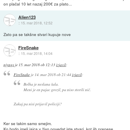
on plačal 10 let nazaj 200€ za plato...
Alien123
::
15. mar 2018, 12:52
Zato pa se takšne stvari kupuje nove
FireSnake
::
15. mar 2018, 14:04
njyngs
je
15. mar 2018 ob 12:13
izjavil
:
FireSnake
je
14. mar 2018 ob 21:44
izjavil
:
Bolha je neslana šala.
Meni je en pajac grozil, pa niso storili nič.
Zakaj pa nisi prijavil policiji?
Ker se takim samo smejim.
Ko bodo imeli jajca v živo povedat iste stvari, kot jih prenese