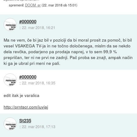
spremenil:
DOOM_er
(
22. mar 2018 ob 15:01
)
#000000
::
22. mar 2018, 16:21
Ma ne vem, če bi jaz bil v poziciji da bi moral prosit za pomoč, bi bil
vesel VSAKEGA TV-ja in ne točno določenega, mislm da se nekdo
dela revčka, podarjeno pa prodaja naprej, v to sem 99,9 %
prepričan, ter ni ne prvi ne zadnji. Pač proba se znajt, ampak način
ki ga je ubral pri meni ne pali.
#000000
::
22. mar 2018, 16:35
edit itak je varalica
http://prntscr.com/iuvjaj
St235
::
22. mar 2018, 17:13