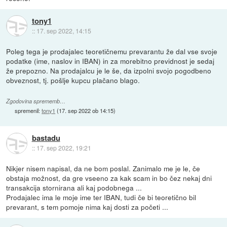
tony1
::
17. sep 2022, 14:15
Poleg tega je prodajalec teoretičnemu prevarantu že dal vse svoje
podatke (ime, naslov in IBAN) in za morebitno previdnost je sedaj
že prepozno. Na prodajalcu je le še, da izpolni svojo pogodbeno
obveznost, tj. pošlje kupcu plačano blago.
Zgodovina sprememb…
spremenil:
tony1
(
17. sep 2022 ob 14:15
)
bastadu
::
17. sep 2022, 19:21
Nikjer nisem napisal, da ne bom poslal. Zanimalo me je le, če
obstaja možnost, da gre vseeno za kak scam in bo čez nekaj dni
transakcija stornirana ali kaj podobnega ...
Prodajalec ima le moje ime ter IBAN, tudi če bi teoretično bil
prevarant, s tem pomoje nima kaj dosti za početi ...