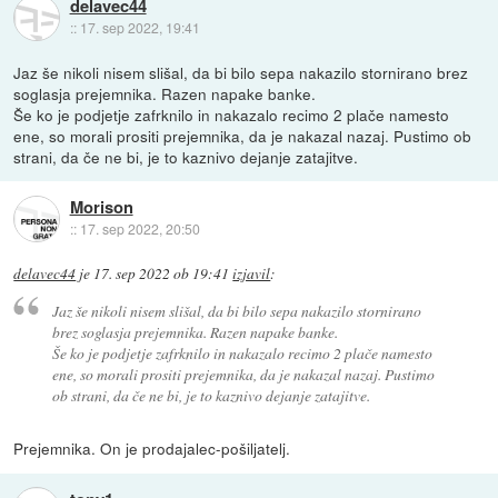
delavec44
::
17. sep 2022, 19:41
Jaz še nikoli nisem slišal, da bi bilo sepa nakazilo stornirano brez
soglasja prejemnika. Razen napake banke.
Še ko je podjetje zafrknilo in nakazalo recimo 2 plače namesto
ene, so morali prositi prejemnika, da je nakazal nazaj. Pustimo ob
strani, da če ne bi, je to kaznivo dejanje zatajitve.
Morison
::
17. sep 2022, 20:50
delavec44
je
17. sep 2022 ob 19:41
izjavil
:
Jaz še nikoli nisem slišal, da bi bilo sepa nakazilo stornirano
brez soglasja prejemnika. Razen napake banke.
Še ko je podjetje zafrknilo in nakazalo recimo 2 plače namesto
ene, so morali prositi prejemnika, da je nakazal nazaj. Pustimo
ob strani, da če ne bi, je to kaznivo dejanje zatajitve.
Prejemnika. On je prodajalec-pošiljatelj.