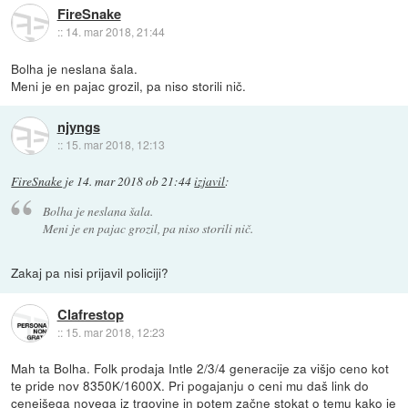
FireSnake
::
14. mar 2018, 21:44
Bolha je neslana šala.
Meni je en pajac grozil, pa niso storili nič.
njyngs
::
15. mar 2018, 12:13
FireSnake
je
14. mar 2018 ob 21:44
izjavil
:
Bolha je neslana šala.
Meni je en pajac grozil, pa niso storili nič.
Zakaj pa nisi prijavil policiji?
Clafrestop
::
15. mar 2018, 12:23
Mah ta Bolha. Folk prodaja Intle 2/3/4 generacije za višjo ceno kot
te pride nov 8350K/1600X. Pri pogajanju o ceni mu daš link do
cenejšega novega iz trgovine in potem začne stokat o temu kako je