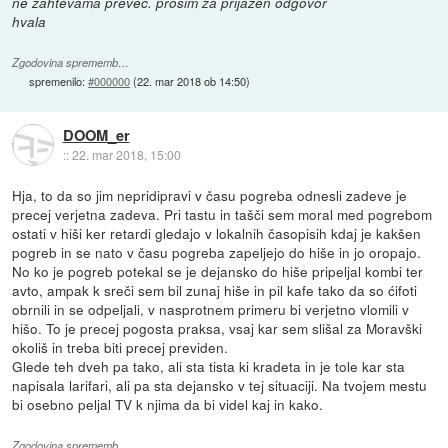
ne zahtevama preveč. prosim za prijazen odgovor
hvala
Zgodovina sprememb…
spremenilo:
#000000
(
22. mar 2018 ob 14:50
)
DOOM_er
::
22. mar 2018, 15:00
Hja, to da so jim nepridipravi v času pogreba odnesli zadeve je
precej verjetna zadeva. Pri tastu in tašči sem moral med pogrebom
ostati v hiši ker retardi gledajo v lokalnih časopisih kdaj je kakšen
pogreb in se nato v času pogreba zapeljejo do hiše in jo oropajo.
No ko je pogreb potekal se je dejansko do hiše pripeljal kombi ter
avto, ampak k sreči sem bil zunaj hiše in pil kafe tako da so ćifoti
obrnili in se odpeljali, v nasprotnem primeru bi verjetno vlomili v
hišo. To je precej pogosta praksa, vsaj kar sem slišal za Moravški
okoliš in treba biti precej previden.
Glede teh dveh pa tako, ali sta tista ki kradeta in je tole kar sta
napisala larifari, ali pa sta dejansko v tej situaciji. Na tvojem mestu
bi osebno peljal TV k njima da bi videl kaj in kako.
Zgodovina sprememb…