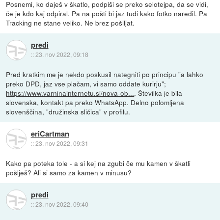
Posnemi, ko daješ v škatlo, podpiši se preko selotejpa, da se vidi,
če je kdo kaj odpiral. Pa na pošti bi jaz tudi kako fotko naredil. Pa
Tracking ne stane veliko. Ne brez pošiljat.
predi
::
23. nov 2022, 09:18
Pred kratkim me je nekdo poskusil nategniti po principu "a lahko
preko DPD, jaz vse plačam, vi samo oddate kurirju";
https://www.varninainternetu.si/nova-ob...
. Številka je bila
slovenska, kontakt pa preko WhatsApp. Delno polomljena
slovenščina, "družinska sličica" v profilu.
eriCartman
::
23. nov 2022, 09:31
Kako pa poteka tole - a si kej na zgubi če mu kamen v škatli
pošlješ? Ali si samo za kamen v minusu?
predi
::
23. nov 2022, 09:40