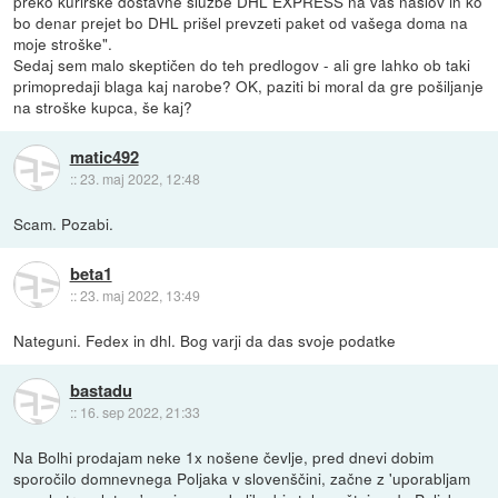
preko kurirske dostavne službe DHL EXPRESS na vaš naslov in ko
bo denar prejet bo DHL prišel prevzeti paket od vašega doma na
moje stroške".
Sedaj sem malo skeptičen do teh predlogov - ali gre lahko ob taki
primopredaji blaga kaj narobe? OK, paziti bi moral da gre pošiljanje
na stroške kupca, še kaj?
matic492
::
23. maj 2022, 12:48
Scam. Pozabi.
beta1
::
23. maj 2022, 13:49
Nateguni. Fedex in dhl. Bog varji da das svoje podatke
bastadu
::
16. sep 2022, 21:33
Na Bolhi prodajam neke 1x nošene čevlje, pred dnevi dobim
sporočilo domnevnega Poljaka v slovenščini, začne z 'uporabljam