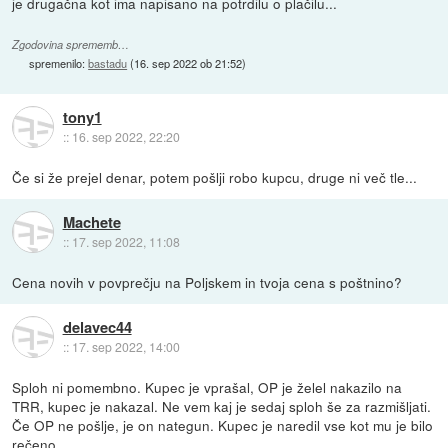
je drugačna kot ima napisano na potrdilu o plačilu...
Zgodovina sprememb…
spremenilo:
bastadu
(
16. sep 2022 ob 21:52
)
tony1
::
16. sep 2022, 22:20
Če si že prejel denar, potem pošlji robo kupcu, druge ni več tle...
Machete
::
17. sep 2022, 11:08
Cena novih v povprečju na Poljskem in tvoja cena s poštnino?
delavec44
::
17. sep 2022, 14:00
Sploh ni pomembno. Kupec je vprašal, OP je želel nakazilo na
TRR, kupec je nakazal. Ne vem kaj je sedaj sploh še za razmišljati.
Če OP ne pošlje, je on nategun. Kupec je naredil vse kot mu je bilo
rečeno.