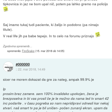
tipkovnica in jaz ne bom upal nič, potem pa lahko gremo na policijo
Saj imamo tukaj tudi paciente, ki žalijo in podobno (pa nimajo
titule).
V real life jih pa babe tepejo. In to celo na forumu priznajo
Zgodovina sprememb…
spremenilo:
FireSnake
(
15. mar 2018 ob 14:05
)
#000000
::
22. mar 2018, 14:49
sicer ne morem dokazat da gre za nateg, ampak 99.9% je
lp
prosim brez zamere. sem 100% invalidsko upokojen, žena je
brezposelna in bi vas prosil če je le možno da nama led tv smart 42
inc podarite . v času pogreba so nam nepridipravi odnesli kar nekaj
stvari. naš smart tv pa je bil uničen- počen zunanji ekran. upam da