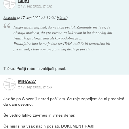
tony1
::
17. sep 2022, 21:32
bastadu
je
17. sep 2022 ob 19:21
izjavil
:
Nikjer nisem napisal, da ne bom poslal. Zanimalo me je le, če
obstaja možnost, da gre vseeno za kak scam in bo čez nekaj dni
transakcija stornirana ali kaj podobnega ...
Prodajalec ima le moje ime ter IBAN, tudi če bi teoretično bil
prevarant, s tem pomoje nima kaj dosti za početi ...
Težko. Pošlji robo in zaključi posel.
MIHAc27
::
17. sep 2022, 21:56
Jaz še po Sloveniji nerad pošiljam. Se raje zapeljem če ni predaleč
da dam osebno.
Še vedno lahko zavrneš in vrneš denar.
Če misliš na vsak način poslati, DOKUMENTIRAJ!!!