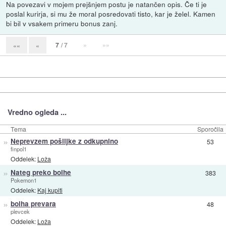
Na povezavi v mojem prejšnjem postu je natančen opis. Če ti je
poslal kurirja, si mu že moral posredovati tisto, kar je želel. Kamen
bi bil v vsakem primeru bonus zanj.
7
/ 7
»
»»
««
«
Vredno ogleda ...
Tema
Sporočila
»
Neprevzem pošiljke z odkupnino
53
finpol1
Oddelek:
Loža
»
Nateg preko bolhe
383
Pokemon1
Oddelek:
Kaj kupiti
»
bolha prevara
48
plevcek
Oddelek:
Loža