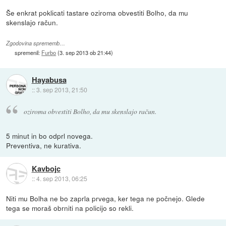
Še enkrat poklicati tastare oziroma obvestiti Bolho, da mu
skenslajo račun.
Zgodovina sprememb…
spremenil:
Furbo
(
3. sep 2013 ob 21:44
)
Hayabusa
::
3. sep 2013, 21:50
oziroma obvestiti Bolho, da mu skenslajo račun.
5 minut in bo odprl novega.
Preventiva, ne kurativa.
Kavbojc
::
4. sep 2013, 06:25
Niti mu Bolha ne bo zaprla prvega, ker tega ne počnejo. Glede
tega se moraš obrniti na policijo so rekli.