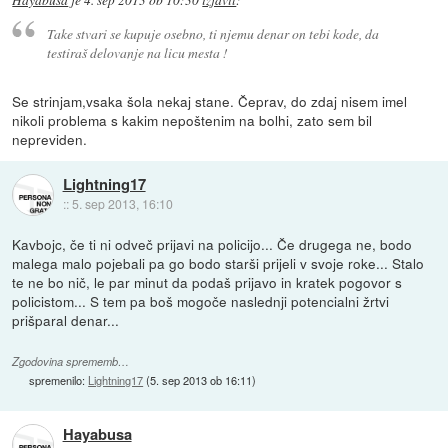
Hayabusa
je
4. sep 2013 ob 10:30
izjavil
:
Take stvari se kupuje osebno, ti njemu denar on tebi kode, da
testiraš delovanje na licu mesta !
Se strinjam,vsaka šola nekaj stane. Čeprav, do zdaj nisem imel
nikoli problema s kakim nepoštenim na bolhi, zato sem bil
nepreviden.
Lightning17
::
5. sep 2013, 16:10
Kavbojc, če ti ni odveč prijavi na policijo... Če drugega ne, bodo
malega malo pojebali pa go bodo starši prijeli v svoje roke... Stalo
te ne bo nič, le par minut da podaš prijavo in kratek pogovor s
policistom... S tem pa boš mogoče naslednji potencialni žrtvi
prišparal denar...
Zgodovina sprememb…
spremenilo:
Lightning17
(
5. sep 2013 ob 16:11
)
Hayabusa