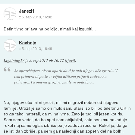
JanezH
::
5. sep 2013, 16:32
Definitivno prijava na policijo, nimaš kaj izgubiti...
Kavbojc
::
5. sep 2013, 16:49
Lightning17
je
5. sep 2013 ob 16:22
izjavil
:
Se opravičujem, nisem opazil da ti je tudi njegov oče grozil... V
tem primeru bi pa še z večjim užitkom prijavil zadevo na
policijo... Pa omenil grožnje, maile in podobno...
Ne, njegov oče mi ni grozil, niti mi ni grozil noben od njegove
familije. Grozil je samo on mulc sam. Starši so bili po telefonu OK in
so ga takoj naterali, da mi naj vrne. Zato je tudi bil jezen kot ris.
Sam sem vedel, da bo spet sam obljubljal, zato sem mu nazadnje
rekel naj samo oglas izbriše pa je zadeva rešena. Rekel je, da ga
še isti dan zbriše, pa sem ga naslednji dan zopet videl na bolhi.