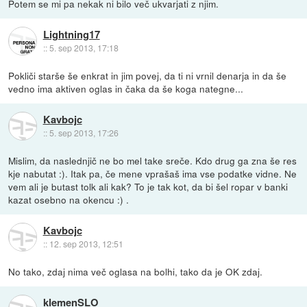
Potem se mi pa nekak ni bilo več ukvarjati z njim.
Lightning17
::
5. sep 2013, 17:18
Pokliči starše še enkrat in jim povej, da ti ni vrnil denarja in da še
vedno ima aktiven oglas in čaka da še koga nategne...
Kavbojc
::
5. sep 2013, 17:26
Mislim, da naslednjič ne bo mel take sreče. Kdo drug ga zna še res
kje nabutat :). Itak pa, če mene vprašaš ima vse podatke vidne. Ne
vem ali je butast tolk ali kak? To je tak kot, da bi šel ropar v banki
kazat osebno na okencu :) .
Kavbojc
::
12. sep 2013, 12:51
No tako, zdaj nima več oglasa na bolhi, tako da je OK zdaj.
klemenSLO