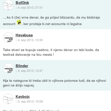
Bolf3nk
::
4. sep 2013, 07:31
....ko ti (če) vrne denar, še ga prijavi blizzardu, da mu blokirajo
account
. ker prodaja b.net accounta ni legalna
Hayabusa
::
4. sep 2013, 10:30
Take stvari se kupuje osebno, ti njemu denar on tebi kode, da
testiraš delovanje na licu mesta !
Blinder
::
4. sep 2013, 10:47
Hja te nategune bi treba ubit in njihove potomce tudi, da se njihovi
geni ne širijo naprej.
Kavbojc
::
5. sep 2013, 15:58