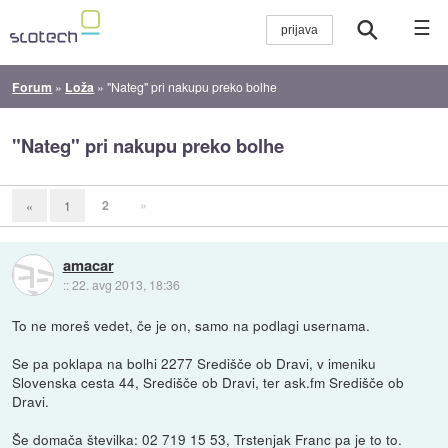
☰
Forum
»
Loža
»
"Nateg" pri nakupu preko bolhe
"Nateg" pri nakupu preko bolhe
2
»
«
1
amacar
::
22. avg 2013, 18:36
To ne moreš vedet, če je on, samo na podlagi usernama.
Se pa poklapa na bolhi 2277 Središče ob Dravi, v imeniku
Slovenska cesta 44, Središče ob Dravi, ter ask.fm Središče ob
Dravi.
Še domača številka: 02 719 15 53, Trstenjak Franc pa je to to.