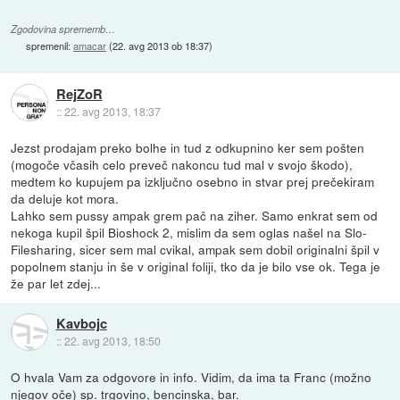
Zgodovina sprememb…
spremenil:
amacar
(
22. avg 2013 ob 18:37
)
RejZoR
::
22. avg 2013, 18:37
Jezst prodajam preko bolhe in tud z odkupnino ker sem pošten
(mogoče včasih celo preveč nakoncu tud mal v svojo škodo),
medtem ko kupujem pa izključno osebno in stvar prej prečekiram
da deluje kot mora.
Lahko sem pussy ampak grem pač na ziher. Samo enkrat sem od
nekoga kupil špil Bioshock 2, mislim da sem oglas našel na Slo-
Filesharing, sicer sem mal cvikal, ampak sem dobil originalni špil v
popolnem stanju in še v original foliji, tko da je bilo vse ok. Tega je
že par let zdej...
Kavbojc
::
22. avg 2013, 18:50
O hvala Vam za odgovore in info. Vidim, da ima ta Franc (možno
njegov oče) sp. trgovino, bencinska, bar.