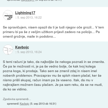
Lightning17
::
5. sep 2013, 16:22
Se opravičujem, nisem opazil da ti je tudi njegov oče grozil... V tem
primeru bi pa še z večjim užitkom prijavil zadevo na policijo... Pa
omenil grožnje, maile in podobno...
Kavbojc
::
5. sep 2013, 16:24
S temi računi je tako, da najboljše če nekoga poznaš in se zmenita.
Če pa te možnosti ni, je pa še vedno bolje, če kak tvoj kolega
pozna koga, ki prodaja. Tako sem se zmenil zdaj in nisem imel
nobenih problemov. Pravzaprav mu še sploh nisem plačal, ker še
nismo prišli skupaj, račun imam pa že vseeno. Itak, da mu v
najkrajšem možnem času plačam. Je pa sam reku, da se ne mudi,
da ko se vidimo.
Zgodovina sprememb…
spremenil:
Kavbojc
(
5. sep 2013 ob 16:31
)