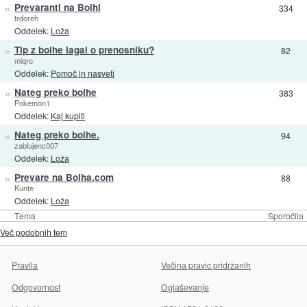
»
Prevaranti na Bolhi
334
trdoreh
Oddelek:
Loža
»
Tip z bolhe lagal o prenosniku?
82
miqro
Oddelek:
Pomoč in nasveti
»
Nateg preko bolhe
383
Pokemon1
Oddelek:
Kaj kupiti
»
Nateg preko bolhe.
94
zablujenc007
Oddelek:
Loža
»
Prevare na Bolha.com
88
Kunte
Oddelek:
Loža
Tema
Sporočila
Več podobnih tem
Pravila
Večina pravic pridržanih
Odgovornost
Oglaševanje