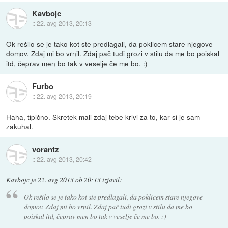
Kavbojc
::
22. avg 2013, 20:13
Ok rešilo se je tako kot ste predlagali, da poklicem stare njegove
domov. Zdaj mi bo vrnil. Zdaj pač tudi grozi v stilu da me bo poiskal
itd, čeprav men bo tak v veselje če me bo. :)
Furbo
::
22. avg 2013, 20:19
Haha, tipično. Skretek mali zdaj tebe krivi za to, kar si je sam
zakuhal.
vorantz
::
22. avg 2013, 20:42
Kavbojc
je
22. avg 2013 ob 20:13
izjavil
:
Ok rešilo se je tako kot ste predlagali, da poklicem stare njegove
domov. Zdaj mi bo vrnil. Zdaj pač tudi grozi v stilu da me bo
poiskal itd, čeprav men bo tak v veselje če me bo. :)