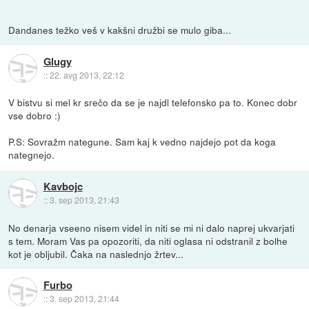
Dandanes težko veš v kakšni družbi se mulo giba...
Glugy
::
22. avg 2013, 22:12
V bistvu si mel kr srečo da se je najdl telefonsko pa to. Konec dobr
vse dobro :)
P.S: Sovražm nategune. Sam kaj k vedno najdejo pot da koga
nategnejo.
Kavbojc
::
3. sep 2013, 21:43
No denarja vseeno nisem videl in niti se mi ni dalo naprej ukvarjati
s tem. Moram Vas pa opozoriti, da niti oglasa ni odstranil z bolhe
kot je obljubil. Čaka na naslednjo žrtev...
Furbo
::
3. sep 2013, 21:44