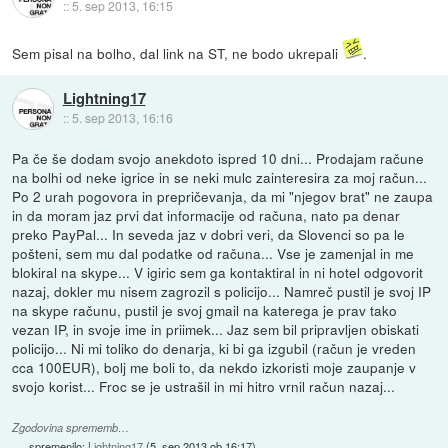
::
5. sep 2013, 16:15
Sem pisal na bolho, dal link na ST, ne bodo ukrepali
.
Lightning17
::
5. sep 2013, 16:16
Pa če še dodam svojo anekdoto ispred 10 dni... Prodajam račune
na bolhi od neke igrice in se neki mulc zainteresira za moj račun...
Po 2 urah pogovora in prepričevanja, da mi "njegov brat" ne zaupa
in da moram jaz prvi dat informacije od računa, nato pa denar
preko PayPal... In seveda jaz v dobri veri, da Slovenci so pa le
pošteni, sem mu dal podatke od računa... Vse je zamenjal in me
blokiral na skype... V igiric sem ga kontaktiral in ni hotel odgovorit
nazaj, dokler mu nisem zagrozil s policijo... Namreč pustil je svoj IP
na skype računu, pustil je svoj gmail na katerega je prav tako
vezan IP, in svoje ime in priimek... Jaz sem bil pripravljen obiskati
policijo... Ni mi toliko do denarja, ki bi ga izgubil (račun je vreden
cca 100EUR), bolj me boli to, da nekdo izkoristi moje zaupanje v
svojo korist... Froc se je ustrašil in mi hitro vrnil račun nazaj...
Zgodovina sprememb…
spremenilo:
Lightning17
(
5. sep 2013 ob 16:17
)