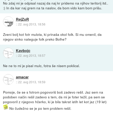
No zdaj mi je odpisal nazaj da naj kr pridemo na njihov teritorij itd..
:) In da kar naj grem na ta naslov, da bom vido kam bom prišu.
RejZoR
::
22. avg 2013, 18:56
Zveni bolj kot fotr mulota, ki prinaša okol folk. Si mu omenil, da
njegov sinko nateguje folk preko Bolhe?
Kavbojc
::
22. avg 2013, 18:57
Ne ne to mi je pisal mulc, fotra še nisem poklical.
amacar
::
22. avg 2013, 18:59
Pomoje, če se s fotrom pogovoriš boš zadevo rešil. Jaz sem na
podoben način rešil zadevo s tem, da mi je foter težil, pa sem se
pogovoril z njegovo hčerko, ki je bila takrat istih let kot jaz (19 let)
No čudežno se je po tem problem rešil.