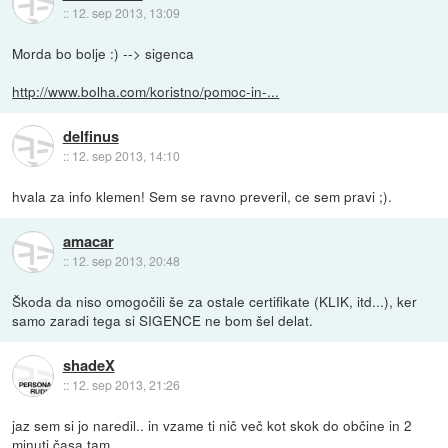
::
12. sep 2013, 13:09
Morda bo bolje :) --> sigenca
http://www.bolha.com/koristno/pomoc-in-...
delfinus
::
12. sep 2013, 14:10
hvala za info klemen! Sem se ravno preveril, ce sem pravi ;).
amacar
::
12. sep 2013, 20:48
Škoda da niso omogočili še za ostale certifikate (KLIK, itd...), ker
samo zaradi tega si SIGENCE ne bom šel delat.
shadeX
::
12. sep 2013, 21:26
jaz sem si jo naredil.. in vzame ti nič več kot skok do občine in 2
minuti časa tam.