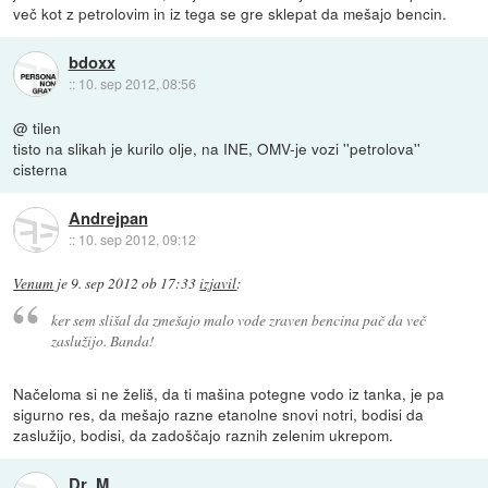
več kot z petrolovim in iz tega se gre sklepat da mešajo bencin.
bdoxx
::
10. sep 2012, 08:56
@ tilen
tisto na slikah je kurilo olje, na INE, OMV-je vozi ''petrolova''
cisterna
Andrejpan
::
10. sep 2012, 09:12
Venum
je
9. sep 2012 ob 17:33
izjavil
:
ker sem slišal da zmešajo malo vode zraven bencina pač da več
zaslužijo. Banda!
Načeloma si ne želiš, da ti mašina potegne vodo iz tanka, je pa
sigurno res, da mešajo razne etanolne snovi notri, bodisi da
zaslužijo, bodisi, da zadoščajo raznih zelenim ukrepom.
Dr_M