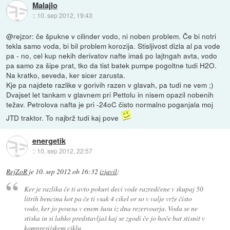
Malajlo
::
10. sep 2012, 19:43
@rejzor: če špukne v cilinder vodo, ni noben problem. Če bi notri
tekla samo voda, bi bil problem korozija. Stisljivost dizla al pa vode
pa - no, cel kup nekih derivatov nafte imaš po lajtngah avta, vodo
pa samo za šipe prat, tko da tist batek pumpe pogoltne tudi H2O.
Na kratko, seveda, ker sicer zarusta.
Kje pa najdete razlike v gorivih razen v glavah, pa tudi ne vem ;)
Dvajset let tankam v glavnem pri Pettolu in nisem opazil nobenih
težav. Petrolova nafta je pri -24oC čisto normalno poganjala moj
JTD traktor. To najbrž tudi kaj pove
energetik
::
10. sep 2012, 22:57
RejZoR
je
10. sep 2012 ob 16:32
izjavil
:
Ker je razlika če ti avto pokuri deci vode razredčene v skupaj 50
litrih bencina kot pa če ti vsak 4 cikel or so v valje vrže čisto
vodo, ker jo posesa v enem šusu iz dna rezervoarja. Voda se ne
stiska in si lahko predstavljaš kaj se zgodi če jo hoče bat stisnit v
kompresijskem ciklu.