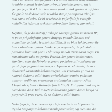
to lahko pomeni še dodano oviro pri pretoku goriva, saj ta
zmrzne že pri 0 st.C in s tem ovira prost pretok goriva skozi filter.
Če gre le za sledove vode se lahko stanje postopoma izboljša
tudi samo od sebe. Če bi se težave še pojavljale je v izogib
nadaljnjim težavam vsekakor dobro filter čimprej zamenjati.
Dejstvo, da je do motenj prišlo pri točenju goriva na našem BS,
te pa se pri polnjenju goriva drugega ponudnika niso več
pojavljale, je lahko le splet okoliščin, ki pa bi se lahko ponovile
tudi v obratnem smislu. Lahko nam verjamete, da zelo dobro
poznamo kakovost goriv v Sloveniji in tudi izven naših meja. Pri
tem mislimo tako na goriva Petrola, kot goriva konkurence.
Jamčimo vam, da Petrolova goriva po kakovosti v ničemer ne
zaostajajo za gorivi konkurence. Upamo si celo trditi, da so v
določenih lastnostih kakovostnejša. Vsa Petrolova goriva so
namreč dodatno aditivirana z visokokakovostnim paketom
aditivov vodilnega svetovnega proizvajalca aditivov Afton
Chemicals iz Velike Britanije (bivši Ethyl). Kot zanimivost naj še
navedemo, da se tudi v svetu kakovostna goriva danes ločijo od
povprečnih prav v tem, da so dodatno aditivirana.
Naša želja je, da navedena izkušnja vendarle ne bi pomenila
izgubo zaupanja v kakovost naših proizvodov, saj menimo, da