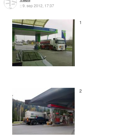
::
9. sep 2012, 17:37
1
2