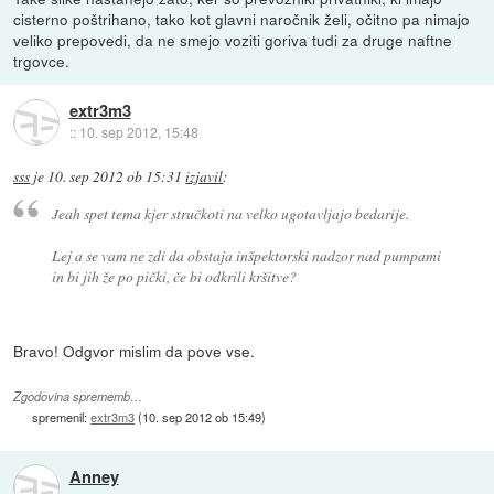
cisterno poštrihano, tako kot glavni naročnik želi, očitno pa nimajo
veliko prepovedi, da ne smejo voziti goriva tudi za druge naftne
trgovce.
extr3m3
::
10. sep 2012, 15:48
sss
je
10. sep 2012 ob 15:31
izjavil
:
Jeah spet tema kjer stručkoti na velko ugotavljajo bedarije.
Lej a se vam ne zdi da obstaja inšpektorski nadzor nad pumpami
in bi jih že po pički, če bi odkrili kršitve?
Bravo! Odgvor mislim da pove vse.
Zgodovina sprememb…
spremenil:
extr3m3
(
10. sep 2012 ob 15:49
)
Anney