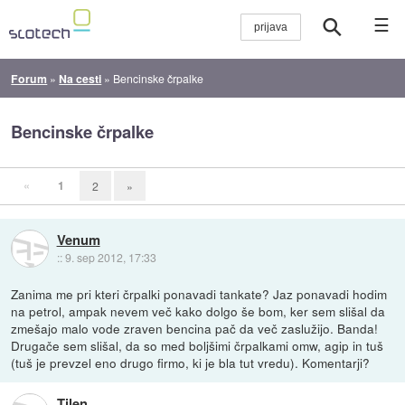
☰
Forum
»
Na cesti
»
Bencinske črpalke
Bencinske črpalke
«
1
2
»
Venum
::
9. sep 2012, 17:33
Zanima me pri kteri črpalki ponavadi tankate? Jaz ponavadi hodim
na petrol, ampak nevem več kako dolgo še bom, ker sem slišal da
zmešajo malo vode zraven bencina pač da več zaslužijo. Banda!
Drugače sem slišal, da so med boljšimi črpalkami omw, agip in tuš
(tuš je prevzel eno drugo firmo, ki je bla tut vredu). Komentarji?
Tilen