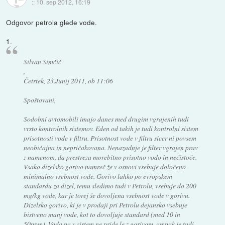
::
10. sep 2012, 16:19
Odgovor petrola glede vode.
1.
Silvan Simčič
,
Četrtek, 23.Junij 2011, ob 11:06
Spoštovani,
Sodobni avtomobili imajo danes med drugim vgrajenih tudi
vrsto kontrolnih sistemov. Eden od takih je tudi kontrolni sistem
prisotnosti vode v filtru. Prisotnost vode v filtru sicer ni povsem
neobičajna in nepričakovana. Nenazadnje je filter vgrajen prav
z namenom, da prestreza morebitno prisotno vodo in nečistoče.
Vsako dizelsko gorivo namreč že v osnovi vsebuje določeno
minimalno vsebnost vode. Gorivo lahko po evropskem
standardu za dizel, temu sledimo tudi v Petrolu, vsebuje do 200
mg/kg vode, kar je torej še dovoljena vsebnost vode v gorivu.
Dizelsko gorivo, ki je v prodaji pri Petrolu dejansko vsebuje
bistveno manj vode, kot to dovoljuje standard (med 10 in
50ppm). Voda pa v sistem ne pride le z gorivom, ampak je tudi