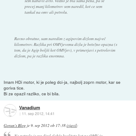
sem nabavil avto. Vedno je bla sama pena, pa se
precej manj kilometrov sem naredil, kot ce sem
tankal na omv ali petrolu.
Ravno obratno, sam naredim z agipovim dizlom največ
kilometrov. Razlika pri OMVjevemu dizlu je betežno opazna (s
tem, da je Agip boljši kot OMVjev), v primerjavi s petrolovim
dizlom, pa je razlika enormna.
Imam HDi motor, ki je poleg dci-ja, najbolj zoprn motor, kar se
goriva tice.
Bi ze opazil razliko, ce bi bila.
Vanadium
::
11. sep 2012, 14:41
Goran's Blog
je
9. sep 2012 ob 17:38
izjavil
:
Na petrolu je res dizel slabše kvalitete kot na OMV-ju.