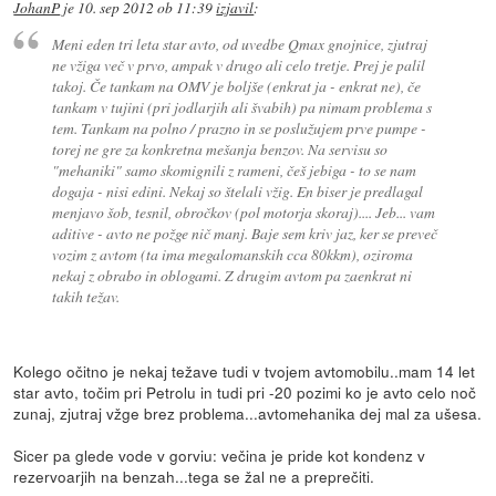
JohanP
je
10. sep 2012 ob 11:39
izjavil
:
Meni eden tri leta star avto, od uvedbe Qmax gnojnice, zjutraj
ne vžiga več v prvo, ampak v drugo ali celo tretje. Prej je palil
takoj. Če tankam na OMV je boljše (enkrat ja - enkrat ne), če
tankam v tujini (pri jodlarjih ali švabih) pa nimam problema s
tem. Tankam na polno / prazno in se poslužujem prve pumpe -
torej ne gre za konkretna mešanja benzov. Na servisu so
"mehaniki" samo skomignili z rameni, češ jebiga - to se nam
dogaja - nisi edini. Nekaj so štelali vžig. En biser je predlagal
menjavo šob, tesnil, obročkov (pol motorja skoraj).... Jeb... vam
aditive - avto ne požge nič manj. Baje sem kriv jaz, ker se preveč
vozim z avtom (ta ima megalomanskih cca 80kkm), oziroma
nekaj z obrabo in oblogami. Z drugim avtom pa zaenkrat ni
takih težav.
Kolego očitno je nekaj težave tudi v tvojem avtomobilu..mam 14 let
star avto, točim pri Petrolu in tudi pri -20 pozimi ko je avto celo noč
zunaj, zjutraj vžge brez problema...avtomehanika dej mal za ušesa.
Sicer pa glede vode v gorviu: večina je pride kot kondenz v
rezervoarjih na benzah...tega se žal ne a preprečiti.