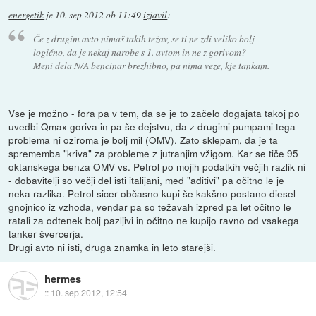
energetik
je
10. sep 2012 ob 11:49
izjavil
:
Če z drugim avto nimaš takih težav, se ti ne zdi veliko bolj
logično, da je nekaj narobe s 1. avtom in ne z gorivom?
Meni dela N/A bencinar brezhibno, pa nima veze, kje tankam.
Vse je možno - fora pa v tem, da se je to začelo dogajata takoj po
uvedbi Qmax goriva in pa še dejstvu, da z drugimi pumpami tega
problema ni oziroma je bolj mil (OMV). Zato sklepam, da je ta
sprememba "kriva" za probleme z jutranjim vžigom. Kar se tiče 95
oktanskega benza OMV vs. Petrol po mojih podatkih večjih razlik ni
- dobavitelji so večji del isti italijani, med "aditivi" pa očitno le je
neka razlika. Petrol sicer občasno kupi še kakšno postano diesel
gnojnico iz vzhoda, vendar pa so težavah izpred pa let očitno le
ratali za odtenek bolj pazljivi in očitno ne kupijo ravno od vsakega
tanker švercerja.
Drugi avto ni isti, druga znamka in leto starejši.
hermes
::
10. sep 2012, 12:54