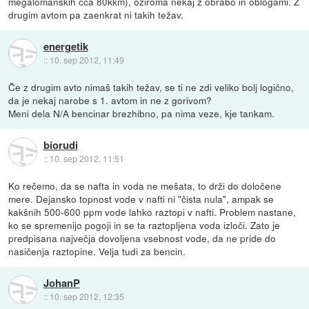
megalomanskih cca 80kkm), oziroma nekaj z obrabo in oblogami. Z
drugim avtom pa zaenkrat ni takih težav.
energetik
::
10. sep 2012, 11:49
Če z drugim avto nimaš takih težav, se ti ne zdi veliko bolj logično,
da je nekaj narobe s 1. avtom in ne z gorivom?
Meni dela N/A bencinar brezhibno, pa nima veze, kje tankam.
biorudi
::
10. sep 2012, 11:51
Ko rečemo, da se nafta in voda ne mešata, to drži do določene
mere. Dejansko topnost vode v nafti ni "čista nula", ampak se
kakšnih 500-600 ppm vode lahko raztopi v nafti. Problem nastane,
ko se spremenijo pogoji in se ta raztopljena voda izloči. Zato je
predpisana največja dovoljena vsebnost vode, da ne pride do
nasičenja raztopine. Velja tudi za bencin.
JohanP
::
10. sep 2012, 12:35