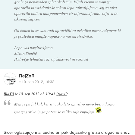
gre le za nenavaden splet okoliščin. Kljub vsemu se vam za
opozorilo in vaš dopis še enkrat lepo zahvaljujemo, saj so taka
opozorila tudi za nas pomemben vir informacij zadovoljstva in
izkušenj kupcev.
Ob koncu bi se vam radi opravičili za nekoliko pozen odgovor, ki
je posledica manjše napake na našem strežniku.
Lepo vas pozdravljamo,
Silvan Simčič
Področje tehnični razvoj, kakovost in varnost
RejZoR
::
10. sep 2012, 16:32
BlaY0
je
10. sep 2012 ob 10:43
izjavil
:
Men je pa ful kul, ker si vsako leto izmislijo novo bolj udarno
ime za gorivo in ga potem še veliko raje kupujem
Sicer oglašujejo mal čudno ampak dejasnko gre za drugačno snov.