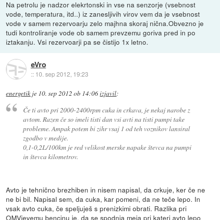
Na petrolu je nadzor elekrtonski in vse na senzorje (vsebnost
vode, temperatura, itd..) iz zanesljivih virov vem da je vsebnost
vode v samem rezervoarju zelo majhna skoraj nična.Obvezno je
tudi kontroliranje vode ob samem prevzemu goriva pred in po
iztakanju. Vsi rezervoarji pa se čistijo 1x letno.
eVro
::
10. sep 2012, 19:23
energetik
je
10. sep 2012 ob 14:06
izjavil
:
Če ti avto pri 2000-2400rpm cuka in crkava, je nekaj narobe z
avtom. Razen če so imeli tisti dan vsi avti na tisti pumpi take
probleme. Ampak potem bi zihr vsaj 1 od teh voznikov lansiral
zgodbo v medije.
0,1-0,2L/100km je red velikost merske napake števca na pumpi
in števca kilometrov.
Avto je tehnično brezhiben in nisem napisal, da crkuje, ker če ne
ne bi bil. Napisal sem, da cuka, kar pomeni, da ne teče lepo. In
vsak avto cuka, če speljuješ s prenizkimi obrati. Razlika pri
OMVjevemu bencinu je, da se spodnja meja pri kateri avto lepo