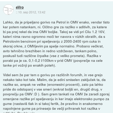
eVro
::
10. sep 2012, 13:42
Lahko, da je pripeljano gorivo na Petrol in OMV enako, vendar tisto
kar potem natankam, ni. Očitno gre za razliko v aditivih, za katere
bi pa prej rekel da ima OMV boljše. Takoj se vidi pri Cliu 1.2 16V,
kateri nima ravno ogromno moči ter navora v nizkih obratih, da s
Petrolovim bencinom pri speljevanju z 2000-2400 rpm cuka in
skoraj crkne, z OMVjevim pa spelje normalno. Probano večkrat,
avto tehnično brezhiben in redno vzdrževan, tankam polno,
poskusil tudi različne črpalke (vse z veliko prometa). Razlika v
porabi pa je ca. 0,1-0,2 l/100km v prid OMV (povprečje na cele
tanke pri vožnji po enakih poteh).
Videl sem že par tem o gorivu po različnih forumih, in vse grejo
nekako tako kot tale. Mislim, da je edini smiselen zaključek ta, da
razlike so, ampak ne velike (enomestni procenti), zato pa lahko
pride do odstopanj v vse smeri (enkrat boljši en, drugič drug, v
povprečju pa OMV :D ). Sam grem tankati na OMV že zaradi zgoraj
omenjene razlike pri speljevanju in ker imajo elektronsko pumpo za
gume (nastaviš tlak in si takoj fertik, že pravilno in enakomerno
napolnjene gume pa prinesejo še večji prihranek kot razlika v