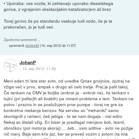
• Uporaba: vsa vozila, ki zahtevajo uporabo dieselskega
goriva, z vgrajenim oksidacijskim katalizatorjem ali brez
Torej gorivo že po standardu vsebuje tudi vodo, če je ta
prekoračen, jo je tudi već.
Zgodovina sprememb…
spremenil:
dzinks63
(
10. sep 2012 ob 11:07
)
JohanP
::
10. sep 2012, 11:39
Meni eden tri leta star avto, od uvedbe Qmax gnojnice, zjutraj ne
vžiga več v prvo, ampak v drugo ali celo tretje. Prej je palil takoj.
Če tankam na OMV je boljše (enkrat ja - enkrat ne), če tankam v
tujini (pri jodlarjih ali švabih) pa nimam problema s tem. Tankam na
polno / prazno in se poslužujem prve pumpe - torej ne gre za
konkretna mešanja benzov. Na servisu so "mehaniki" samo
skomignili z rameni, češ jebiga - to se nam dogaja - nisi edini.
Nekaj so štelali vžig. En biser je predlagal menjavo šob, tesnil,
obročkov (pol motorja skoraj).... Jeb... vam aditive - avto ne požge
nič manj. Baje sem kriv jaz, ker se preveč vozim z avtom (ta ima