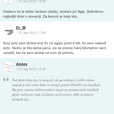
::
10. sep 2012, 16:38
Osebno če le lahko tankam (dizla), tankam pri Agip. Definitivno
najboljši dizel v sloveniji. Za bencin je baje isto.
Dr_M
::
10. sep 2012, 17:06
Svoj avto sem tankal ene 5x na agipu pred 4 leti, ko sem nabavil
avto. Vedno je bla sama pena, pa se precej manj kilometrov sem
naredil, kot ce sem tankal na omv ali petrolu.
Anney
::
10. sep 2012, 18:49
Tud glede bencina, že mogoče, da ga tankajo iz istih cistern
ampak je tud važno kako se slednji potem skladišči na črpalkah.
Me prav zanima kakšen nadzor imajo po posameznih črpalkah
glede vsebnosti vode, kvalitete rezervoarjev, skrb za čistočo
slednjih itd...