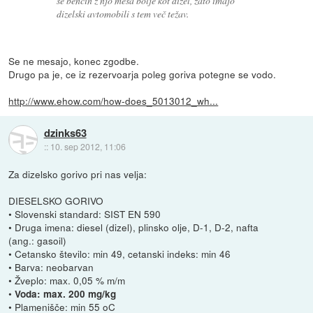
se bencin z njo meša bolje kot dizel, zato imajo
dizelski avtomobili s tem več težav.
Se ne mesajo, konec zgodbe.
Drugo pa je, ce iz rezervoarja poleg goriva potegne se vodo.
http://www.ehow.com/how-does_5013012_wh...
dzinks63
::
10. sep 2012, 11:06
Za dizelsko gorivo pri nas velja:
DIESELSKO GORIVO
• Slovenski standard: SIST EN 590
• Druga imena: diesel (dizel), plinsko olje, D-1, D-2, nafta
(ang.: gasoil)
• Cetansko število: min 49, cetanski indeks: min 46
• Barva: neobarvan
• Žveplo: max. 0,05 % m/m
•
Voda: max. 200 mg/kg
• Plamenišče: min 55 oC