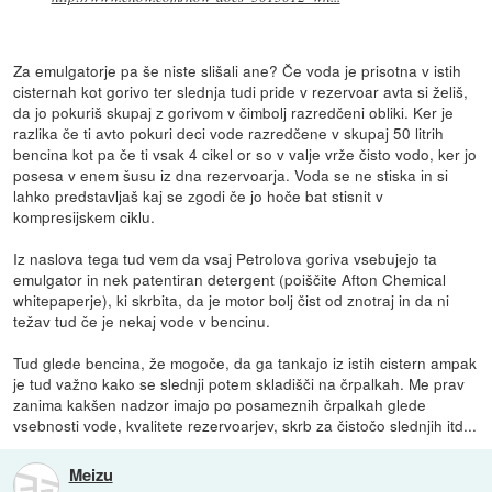
Za emulgatorje pa še niste slišali ane? Če voda je prisotna v istih
cisternah kot gorivo ter slednja tudi pride v rezervoar avta si želiš,
da jo pokuriš skupaj z gorivom v čimbolj razredčeni obliki. Ker je
razlika če ti avto pokuri deci vode razredčene v skupaj 50 litrih
bencina kot pa če ti vsak 4 cikel or so v valje vrže čisto vodo, ker jo
posesa v enem šusu iz dna rezervoarja. Voda se ne stiska in si
lahko predstavljaš kaj se zgodi če jo hoče bat stisnit v
kompresijskem ciklu.
Iz naslova tega tud vem da vsaj Petrolova goriva vsebujejo ta
emulgator in nek patentiran detergent (poiščite Afton Chemical
whitepaperje), ki skrbita, da je motor bolj čist od znotraj in da ni
težav tud če je nekaj vode v bencinu.
Tud glede bencina, že mogoče, da ga tankajo iz istih cistern ampak
je tud važno kako se slednji potem skladišči na črpalkah. Me prav
zanima kakšen nadzor imajo po posameznih črpalkah glede
vsebnosti vode, kvalitete rezervoarjev, skrb za čistočo slednjih itd...
Meizu