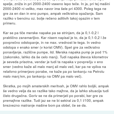
spelje, zniža in pri 2000-2400 vseeno lepo teče. In ja, pri tej mašini
2000-2400 ni veliko, max navor ima šele pri 4300. Poleg tega ne
gre za en dan in eno pumpo, ampak večkratna opažanja. Sam
razliko v bencinu oz. bolje rečeno aditivih takoj opazim v tem
primeru.
Kar se pa tiče merske napake pa se strinjam, da je 0,1-0,2 l
praktično zanemarljivo. Kar nisem napisal je to, da je 0,1-0,2 l že
povprečno odstopanje, in ne max. vrednost le-tega. In vedno
odstopa v enako smer (v korist OMV). Spet gre za večkratno
ponavljanje, različne pumpe, itd. Merska napaka pump je pod 1%
(zakonsko, lahko da še celo manj). Tudi napaka števca kilometrov
je seveda prisotna, vendar je tudi ta napaka v povprečju v eno
smer (vedno kaže ali malo manj ali malo več, kar pa ne vpliva na
relativno primerjavo porabe, ne kaže pa po tankanju na Petrolu
malo manj km, po tankanju na OMV pa malo več).
Skratka, po mojih amaterskih meritvah, je OMV rahlo boljši, ampak
še vedno velja da so razlike tako majhne, da je lahko situacija tudi
čisto drugačna. Goriv se ne da primerjati po porabi, ker gre za
premajhne razlike. Tudi jaz se ne bi sekiral za 0,1 l/100, ampak
brezvezno matranje mašine bom pa obšel, če se da.