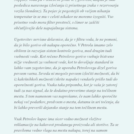
posledica naravnega izločanja iz prisotnega zraka v rezervoarju
vozila (kondenz). Ta pojav je pogostejši ob večjem nihanju
temperatur in se mu v celoti nikakor ne moremo izogniti. Vso
prisotno vodo mora filter prestreči, s čimer se zaščiti
občutljivejše dele napajalnega sistema.
Ugotovitev servisne delavnice, da je v filtru voda, še ne pomeni,
da je bilo gorivo ob nakupu oporečno. V Petrolu imamo zelo
obširen in razvejan sistem kontrole goriva, med drugim tudi
vsebnosti vode. Kot rečeno Petrolovo gorivo vsebuje bistveno
nižje vrednosti za vsebnost vode, kot to dovoljuje standard in
lahko vam zagotovimo, da je uporaba Petrolovega dizel goriva
povsem varna. Seveda ni mogoče povsem izločiti možnosti, da bi
iz kakršnihkoli možnosti (skrite napake) vendarle prišlo tudi do
oporečnosti goriva. Vsaka taka pripomba, kot je vaša je zatorej
tudi za nas signal, da še dodatno preverimo stanje na točilnem
mestu. S tem namenom vas naprošamo, če nam lahko sporočite
nekaj več podatkov, predvsem o mestu, datumu in uri točenja, da
bi lahko preverili dejansko stanje na tem točilnem mestu.
Vsak Petrolov kupec ima sicer vedno možnost vložitve
reklamacije na kakovost prodanega proizvoda ali storitve. Ta se
praviloma vedno vlaga na mestu nakupa, torej na samem