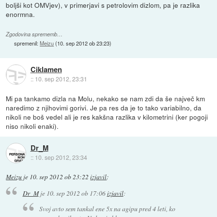
boljši kot OMVjev), v primerjavi s petrolovim dizlom, pa je razlika
enormna.
Zgodovina sprememb…
spremenil:
Meizu
(
10. sep 2012 ob 23:23
)
Ciklamen
::
10. sep 2012, 23:31
Mi pa tankamo dizla na Molu, nekako se nam zdi da še največ km
naredimo z njihovimi gorivi. Je pa res da je to tako variabilno, da
nikoli ne boš vedel ali je res kakšna razlika v kilometrini (ker pogoji
niso nikoli enaki).
Dr_M
::
10. sep 2012, 23:34
Meizu
je
10. sep 2012 ob 23:22
izjavil
:
Dr_M
je
10. sep 2012 ob 17:06
izjavil
:
Svoj avto sem tankal ene 5x na agipu pred 4 leti, ko