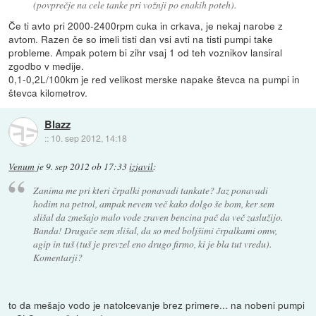
(povprečje na cele tanke pri vožnji po enakih poteh).
Če ti avto pri 2000-2400rpm cuka in crkava, je nekaj narobe z
avtom. Razen če so imeli tisti dan vsi avti na tisti pumpi take
probleme. Ampak potem bi zihr vsaj 1 od teh voznikov lansiral
zgodbo v medije.
0,1-0,2L/100km je red velikost merske napake števca na pumpi in
števca kilometrov.
Blazz
::
10. sep 2012, 14:18
Venum
je
9. sep 2012 ob 17:33
izjavil
:
Zanima me pri kteri črpalki ponavadi tankate? Jaz ponavadi
hodim na petrol, ampak nevem več kako dolgo še bom, ker sem
slišal da zmešajo malo vode zraven bencina pač da več zaslužijo.
Banda! Drugače sem slišal, da so med boljšimi črpalkami omw,
agip in tuš (tuš je prevzel eno drugo firmo, ki je bla tut vredu).
Komentarji?
to da mešajo vodo je natolcevanje brez primere... na nobeni pumpi