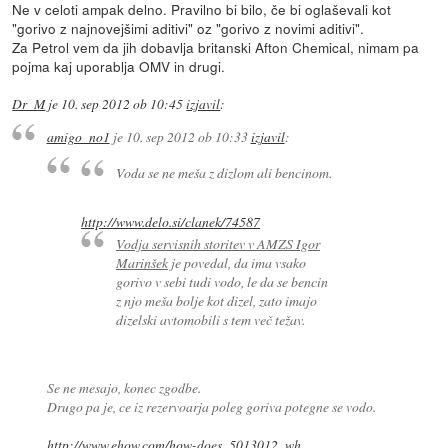
Ne v celoti ampak delno. Pravilno bi bilo, če bi oglaševali kot
"gorivo z najnovejšimi aditivi" oz "gorivo z novimi aditivi".
Za Petrol vem da jih dobavlja britanski Afton Chemical, nimam pa
pojma kaj uporablja OMV in drugi.
Dr_M
je
10. sep 2012 ob 10:45
izjavil
:
amigo_no1
je
10. sep 2012 ob 10:33
izjavil
:
Voda se ne meša z dizlom ali bencinom.
http://www.delo.si/clanek/74587
Vodja servisnih storitev v AMZS Igor
Marinšek
je povedal, da ima vsako
gorivo v sebi tudi vodo, le da se bencin
z njo meša bolje kot dizel, zato imajo
dizelski avtomobili s tem več težav.
Se ne mesajo, konec zgodbe.
Drugo pa je, ce iz rezervoarja poleg goriva potegne se vodo.
http://www.ehow.com/how-does_5013012_wh...