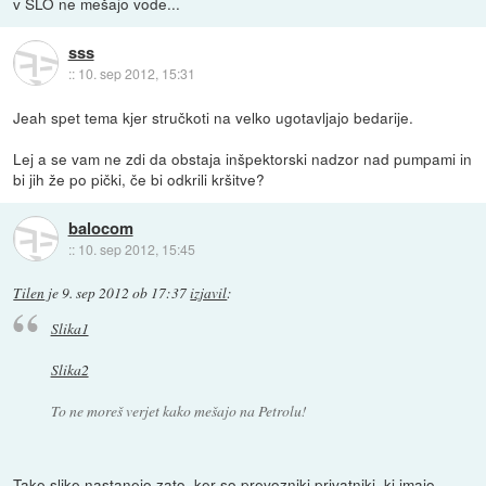
v SLO ne mešajo vode...
sss
::
10. sep 2012, 15:31
Jeah spet tema kjer stručkoti na velko ugotavljajo bedarije.
Lej a se vam ne zdi da obstaja inšpektorski nadzor nad pumpami in
bi jih že po pički, če bi odkrili kršitve?
balocom
::
10. sep 2012, 15:45
Tilen
je
9. sep 2012 ob 17:37
izjavil
:
Slika1
Slika2
To ne moreš verjet kako mešajo na Petrolu!
Take slike nastanejo zato, ker so prevozniki privatniki, ki imajo