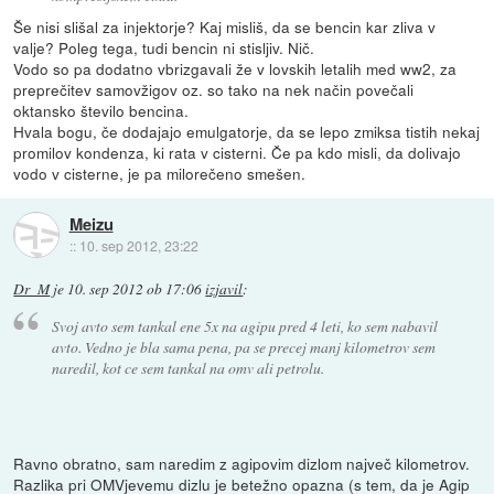
Še nisi slišal za injektorje? Kaj misliš, da se bencin kar zliva v
valje? Poleg tega, tudi bencin ni stisljiv. Nič.
Vodo so pa dodatno vbrizgavali že v lovskih letalih med ww2, za
preprečitev samovžigov oz. so tako na nek način povečali
oktansko število bencina.
Hvala bogu, če dodajajo emulgatorje, da se lepo zmiksa tistih nekaj
promilov kondenza, ki rata v cisterni. Če pa kdo misli, da dolivajo
vodo v cisterne, je pa milorečeno smešen.
Meizu
::
10. sep 2012, 23:22
Dr_M
je
10. sep 2012 ob 17:06
izjavil
:
Svoj avto sem tankal ene 5x na agipu pred 4 leti, ko sem nabavil
avto. Vedno je bla sama pena, pa se precej manj kilometrov sem
naredil, kot ce sem tankal na omv ali petrolu.
Ravno obratno, sam naredim z agipovim dizlom največ kilometrov.
Razlika pri OMVjevemu dizlu je betežno opazna (s tem, da je Agip