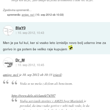
Zgodovina sprememb…
spremenilo:
amigo_no1
(
10. sep 2012 ob 10:33
)
BlaY0
::
10. sep 2012, 10:43
Men je pa ful kul, ker si vsako leto izmislijo novo bolj udarno ime za
gorivo in ga potem še veliko raje kupujem
Dr_M
::
10. sep 2012, 10:45
amigo_no1
je
10. sep 2012 ob 10:33
izjavil
:
Voda se ne meša z dizlom ali bencinom.
http://www.delo.si/clanek/74587
Vodja servisnih storitev v AMZS Igor Marinšek
je
povedal, da ima vsako gorivo v sebi tudi vodo, le da