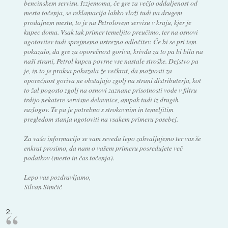
bencinskem servisu. Izzjemoma, če gre za večjo oddaljenost od
mesta točenja, se reklamacija lahko vloži tudi na drugem
prodajnem mestu, to je na Petrolovem servisu v kraju, kjer je
kupec doma. Vsak tak primer temeljito preučimo, ter na osnovi
ugotovitev tudi sprejmemo ustrezno odločitev. Če bi se pri tem
pokazalo, da gre za oporečnost goriva, krivda za to pa bi bila na
naši strani, Petrol kupcu povrne vse nastale stroške. Dejstvo pa
je, in to je praksa pokazala že večkrat, da možnosti za
oporečnost goriva ne obstajajo zgolj na strani distributerja, kot
to žal pogosto zgolj na osnovi zaznane prisotnosti vode v filtru
trdijo nekatere servisne delavnice, ampak tudi iz drugih
razlogov. Te pa je potrebno s strokovnim in temeljitim
pregledom stanja ugotoviti na vsakem primeru posebej.
Za vašo informacijo se vam seveda lepo zahvaljujemo ter vas še
enkrat prosimo, da nam o vašem primeru posredujete več
podatkov (mesto in čas točenja).
Lepo vas pozdravljamo,
Silvan Simčič
2.