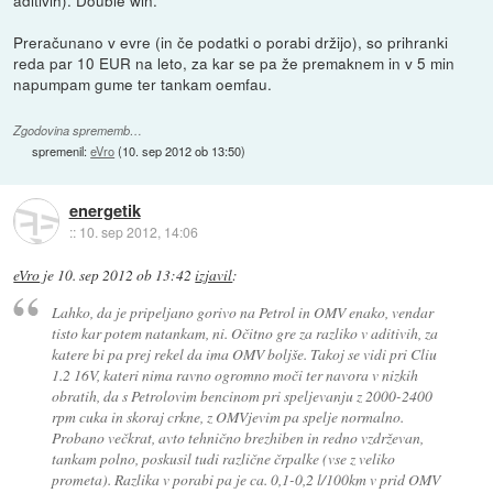
aditivih). Double win.
Preračunano v evre (in če podatki o porabi držijo), so prihranki
reda par 10 EUR na leto, za kar se pa že premaknem in v 5 min
napumpam gume ter tankam oemfau.
Zgodovina sprememb…
spremenil:
eVro
(
10. sep 2012 ob 13:50
)
energetik
::
10. sep 2012, 14:06
eVro
je
10. sep 2012 ob 13:42
izjavil
:
Lahko, da je pripeljano gorivo na Petrol in OMV enako, vendar
tisto kar potem natankam, ni. Očitno gre za razliko v aditivih, za
katere bi pa prej rekel da ima OMV boljše. Takoj se vidi pri Cliu
1.2 16V, kateri nima ravno ogromno moči ter navora v nizkih
obratih, da s Petrolovim bencinom pri speljevanju z 2000-2400
rpm cuka in skoraj crkne, z OMVjevim pa spelje normalno.
Probano večkrat, avto tehnično brezhiben in redno vzdrževan,
tankam polno, poskusil tudi različne črpalke (vse z veliko
prometa). Razlika v porabi pa je ca. 0,1-0,2 l/100km v prid OMV