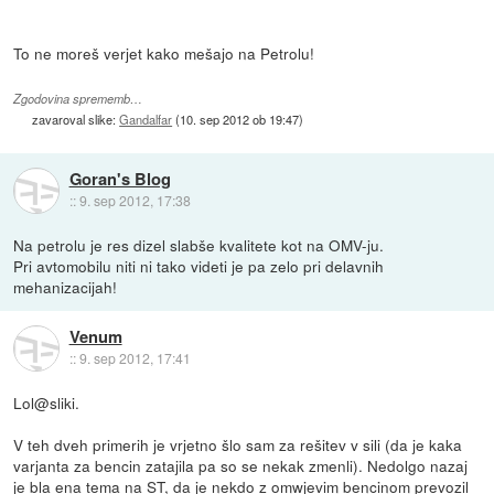
To ne moreš verjet kako mešajo na Petrolu!
Zgodovina sprememb…
zavaroval slike:
Gandalfar
(
10. sep 2012 ob 19:47
)
Goran's Blog
::
9. sep 2012, 17:38
Na petrolu je res dizel slabše kvalitete kot na OMV-ju.
Pri avtomobilu niti ni tako videti je pa zelo pri delavnih
mehanizacijah!
Venum
::
9. sep 2012, 17:41
Lol@sliki.
V teh dveh primerih je vrjetno šlo sam za rešitev v sili (da je kaka
varjanta za bencin zatajila pa so se nekak zmenli). Nedolgo nazaj
je bla ena tema na ST, da je nekdo z omwjevim bencinom prevozil