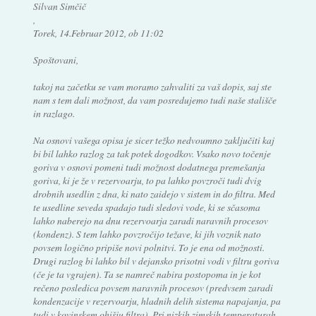
Silvan Simčič
,
Torek, 14.Februar 2012, ob 11:02
Spoštovani,
takoj na začetku se vam moramo zahvaliti za vaš dopis, saj ste
nam s tem dali možnost, da vam posredujemo tudi naše stališče
in razlago.
Na osnovi vašega opisa je sicer težko nedvoumno zaključiti kaj
bi bil lahko razlog za tak potek dogodkov. Vsako novo točenje
goriva v osnovi pomeni tudi možnost dodatnega premešanja
goriva, ki je že v rezervoarju, to pa lahko povzroči tudi dvig
drobnih usedlin z dna, ki nato zaidejo v sistem in do filtra. Med
te usedline seveda spadajo tudi sledovi vode, ki se sčasoma
lahko naberejo na dnu rezervoarja zaradi naravnih procesov
(kondenz). S tem lahko povzročijo težave, ki jih voznik nato
povsem logično pripiše novi polnitvi. To je ena od možnosti.
Drugi razlog bi lahko bil v dejansko prisotni vodi v filtru goriva
(če je ta vgrajen). Ta se namreč nabira postopoma in je kot
rečeno posledica povsem naravnih procesov (predvsem zaradi
kondenzacije v rezervoarju, hladnih delih sistema napajanja, pa
tudi v kovinskem ohišju filtra). Pri nizkih zimskih temperaturah