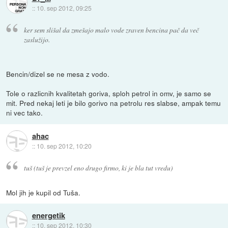
::
10. sep 2012, 09:25
ker sem slišal da zmešajo malo vode zraven bencina pač da več
zaslužijo.
Bencin/dizel se ne mesa z vodo.
Tole o razlicnih kvalitetah goriva, sploh petrol in omv, je samo se
mit. Pred nekaj leti je bilo gorivo na petrolu res slabse, ampak temu
ni vec tako.
ahac
::
10. sep 2012, 10:20
tuš (tuš je prevzel eno drugo firmo, ki je bla tut vredu)
Mol jih je kupil od Tuša.
energetik
::
10. sep 2012, 10:30