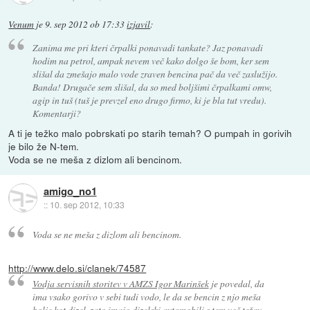
Venum
je
9. sep 2012 ob 17:33
izjavil
:
Zanima me pri kteri črpalki ponavadi tankate? Jaz ponavadi
hodim na petrol, ampak nevem več kako dolgo še bom, ker sem
slišal da zmešajo malo vode zraven bencina pač da več zaslužijo.
Banda! Drugače sem slišal, da so med boljšimi črpalkami omw,
agip in tuš (tuš je prevzel eno drugo firmo, ki je bla tut vredu).
Komentarji?
A ti je težko malo pobrskati po starih temah? O pumpah in gorivih
je bilo že N-tem.
Voda se ne meša z dizlom ali bencinom.
amigo_no1
::
10. sep 2012, 10:33
Voda se ne meša z dizlom ali bencinom.
http://www.delo.si/clanek/74587
Vodja servisnih storitev v AMZS Igor Marinšek
je povedal, da
ima vsako gorivo v sebi tudi vodo, le da se bencin z njo meša
bolje kot dizel, zato imajo dizelski avtomobili s tem več težav.