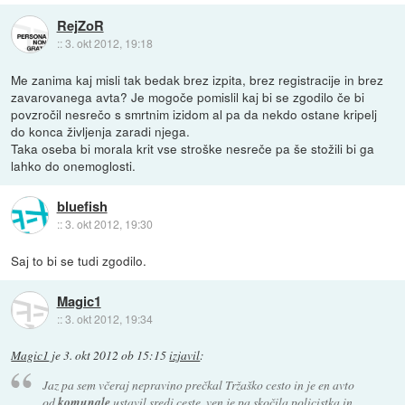
RejZoR
::
3. okt 2012, 19:18
Me zanima kaj misli tak bedak brez izpita, brez registracije in brez
zavarovanega avta? Je mogoče pomislil kaj bi se zgodilo če bi
povzročil nesrečo s smrtnim izidom al pa da nekdo ostane kripelj
do konca življenja zaradi njega.
Taka oseba bi morala krit vse stroške nesreče pa še stožili bi ga
lahko do onemoglosti.
bluefish
::
3. okt 2012, 19:30
Saj to bi se tudi zgodilo.
Magic1
::
3. okt 2012, 19:34
Magic1
je
3. okt 2012 ob 15:15
izjavil
:
Jaz pa sem včeraj nepravino prečkal Tržaško cesto in je en avto
od
komunale
ustavil sredi ceste, ven je pa skočila policistka in