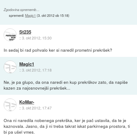
Zgodovina sprememb…
spremenil:
Magic1
(
3. okt 2012 ob 15:18
)
St235
::
3. okt 2012, 15:30
In sedaj bi rad pohvalo ker si naredil prometni prekršek?
Magic1
::
3. okt 2012, 17:18
Ne, je pa glupo, da ona naredi en kup prekrškov zato, da napiše
kazen za najosnovnejši prekršek...
KoMar-
::
3. okt 2012, 17:47
Ona ni naredila nobenega prekrška, ker je pač ustavila, da te je
kaznovala. Jasno, da ji ni treba takrat iskat parkirnega prostora, ti
bi pa ušel vmes.