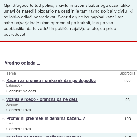
Mja, drugače te tud policaj v civilu in izven službenega časa lahko
ustavi če narediš pizdarijo na cesti in je tam ravno policaj v civilu, ki
se lahko odloči posredovat. Sicer ti on ne bo napisal kazni ker
sabo najverjetneje nima opreme al pa karkoli, ima pa vsa
pooblastila, da te zadrži in pokliče najbližjo enoto, da pride
posredovat.
Vredno ogleda ...
Tema
Sporočila
»
Kazen za prometni prekršek dan po dogodku
227
babilon007
Oddelek:
Na cesti
»
vožnja v rdečo - oranžna pa ne dela
23
Avenger
Oddelek:
Loža
»
Prometni prekršek in denarna kazen...?
103
Fadil
Oddelek:
Loža