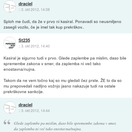
draciel
::
3. okt 2012, 14:38
Sploh me čudi, da že v prvo ni kasiral. Ponavadi so neusmiljeno
zasegli vozilo, če je imel tak kup prekrškov..
St235
::
3. okt 2012, 14:40
Kasiral je sigurno tudi v prvo. Glede zaplembe pa mislim, daso bile
spremembe zakona v smer, da zaplemba ni več tako
enostavna/nujna.
Takom da ne vem točno kaj so mu gledali čez prste. ŽE to da so
mu prepovedali nadljno vožnjo jasno nakazuje tudi na ostale
prekrškovne sankcije.
draciel
::
3. okt 2012, 14:44
Glede zaplembe pa mislim, daso bile spremembe zakona v smer,
da zaplemba ni več tako enostavna/nujna.