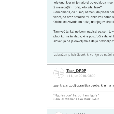
telefonu, kjer mi je najprej povedal, da nis
2 meseca(!?). Torej, kdo zdaj laže?
Sem omenil, da ni moj namen, da pišem neko 
vedet, da brez pritožbe mi lahko želi samo 
Očitno se zaveda da nekaj na njegovi črpal
Tam več tankal ne bom, napisal pa sem to v o
glupi kot naša vlada, ki je povzročila da vsi t
slovenija pa je dovolj mala da jo prevozijo 
_________________________________
Izobražen je tisti človek, ki ve, kje bo našel t
Tear_DR0P
::
11. jun 2010, 08:20
zaenkrat si zgolj opravljiva oseba, ki nima j
"Figures don't lie, but liars figure."
Samuel Clemens aka Mark Twain