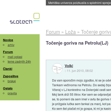
Forum
»
Loža
»
Točenje goriv
Novice
Točenje goriva na Petrolu(LJ)
arhiv
Forum
mali oglasi
teme zadnjih 24h
Volk|
Članki
::
11. jun 2010, 08:02
Zaposlitve
Da vam sporočim mojo zgodbo, ki se je odvi
brskaj
Tankam večinoma na Petrolu. Do sedaj črpa
Ostalo
Včeraj v LJ konkretno na Dolenjski cesti sem
pravila
Moj tank drži 55 litrov. Ker sem se odpravlj
se, to pomeni da sem imel v avtu še goriva n
je prižgala lučka sem tankal za manj, kot pa
Ko sem šel plačat mi je gospa, ki mi je kasira