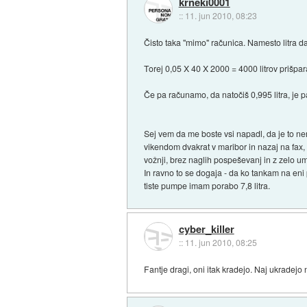
krneki0001
::
11. jun 2010, 08:23
Čisto taka "mimo" računica. Namesto litra da
Torej 0,05 X 40 X 2000 = 4000 litrov prišpa
Če pa računamo, da natočiš 0,995 litra, je p
Sej vem da me boste vsi napadl, da je to n
vikendom dvakrat v maribor in nazaj na fax,
vožnji, brez naglih pospeševanj in z zelo um
In ravno to se dogaja - da ko tankam na eni 
tiste pumpe imam porabo 7,8 litra.
cyber_killer
::
11. jun 2010, 08:25
Fantje dragi, oni itak kradejo. Naj ukradejo n