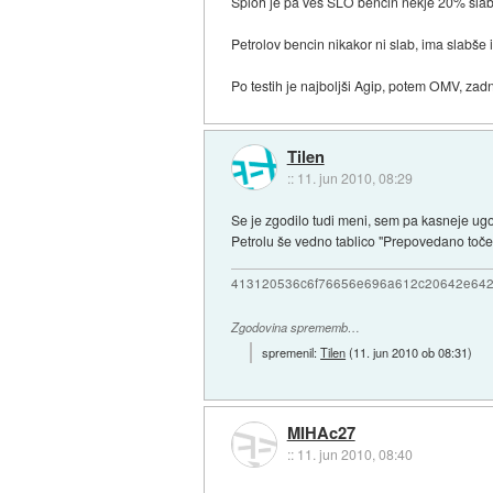
Sploh je pa ves SLO bencin nekje 20% slab
Petrolov bencin nikakor ni slab, ima slabše 
Po testih je najboljši Agip, potem OMV, zadnj
Tilen
::
11. jun 2010, 08:29
Se je zgodilo tudi meni, sem pa kasneje ugot
Petrolu še vedno tablico "Prepovedano točenj
413120536c6f76656e696a612c20642e64
Zgodovina sprememb…
spremenil:
Tilen
(
11. jun 2010 ob 08:31
)
MIHAc27
::
11. jun 2010, 08:40