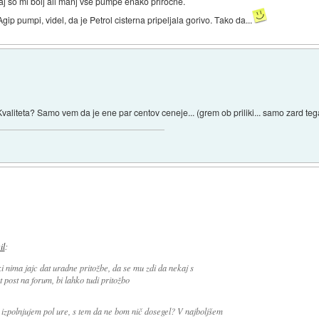
aj so mi bolj ali manj vse pumpe enako priročne.
 pumpi, videl, da je Petrol cisterna pripeljala gorivo. Tako da...
aliteta? Samo vem da je ene par centov ceneje... (grem ob priliki... samo zard te
il
:
ki nima jajc dat uradne pritožbe, da se mu zdi da nekaj s
t post na forum, bi lahko tudi pritožbo
o izpolnjujem pol ure, s tem da ne bom nič dosegel? V najboljšem