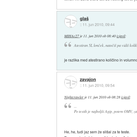
glaš
::
11. jun 2010, 09:44
MIHAc27
je
11. jun 2010 ob 08:40
izjavil
:
Atestiran 5L lonček..natočiš pa vidiš kol
je razlika med atestirano količino in volumn
zavajon
::
11. jun 2010, 09:54
Nightcrawler
je
11. jun 2010 ob 08:28
izjavil
:
...
Po testih je najboljši Agip, potem OMV, zad
He, he, tudi jaz sem že slišal za te teste.