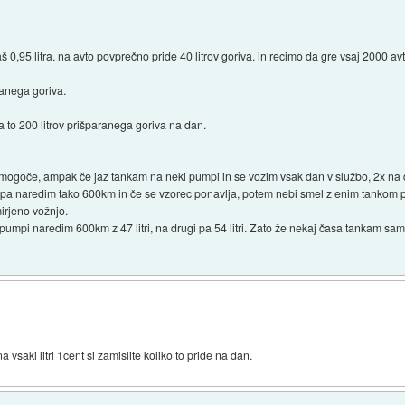
š 0,95 litra. na avto povprečno pride 40 litrov goriva. in recimo da gre vsaj 2000 
ranega goriva.
a to 200 litrov prišparanega goriva na dan.
emogoče, ampak če jaz tankam na neki pumpi in se vozim vsak dan v službo, 2x na
 pa naredim tako 600km in če se vzorec ponavlja, potem nebi smel z enim tankom por
irjeno vožnjo.
pumpi naredim 600km z 47 litri, na drugi pa 54 litri. Zato že nekaj časa tankam sam
a vsaki litri 1cent si zamislite koliko to pride na dan.