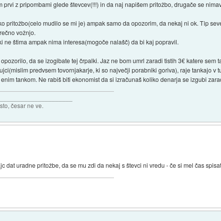
em prvi z pripombami glede števcev(!!!) in da naj napišem pritožbo, drugače se nimava
pritožbo(celo mudilo se mi je) ampak samo da opozorim, da nekaj ni ok. Tip seveda 
srečno vožnjo.
ki ne štima ampak nima interesa(mogoče nalašč) da bi kaj popravil.
pozorilo, da se izogibate tej črpalki. Jaz ne bom umrl zaradi tistih 3€ katere sem t
ujci(mislim predvsem tovornjakarje, ki so največji porabniki goriva), raje tankajo v tuj
z enim tankom. Ne rabiš biti ekonomist da si izračunaš koliko denarja se izgubi zarad
______________________
isto, česar ne ve.
ajc dat uradne pritožbe, da se mu zdi da nekaj s števci ni vredu - če si mel čas spisa