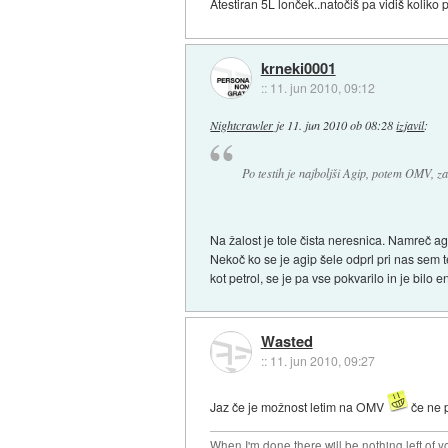
Atestiran 5L lonček..natočiš pa vidiš kolik
krneki0001
::
11. jun 2010, 09:12
Nightcrawler
je
11. jun 2010 ob 08:28
izjavil
:
Po testih je najboljši Agip, potem OMV, zad
Na žalost je tole čista neresnica. Namreč agi
Nekoč ko se je agip šele odprl pri nas sem t
kot petrol, se je pa vse pokvarilo in je bilo
Wasted
::
11. jun 2010, 09:27
Jaz če je možnost letim na OMV
če ne p
When I'm done there will be nothing left of yo