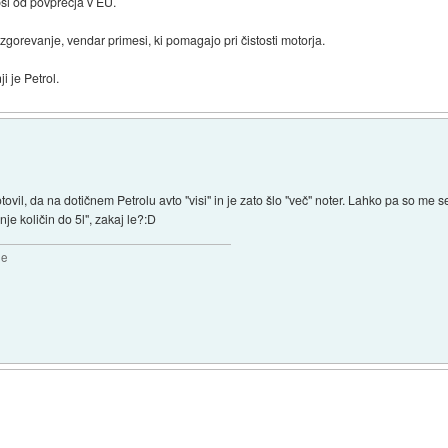
ši od povprečja v EU.
izgorevanje, vendar primesi, ki pomagajo pri čistosti motorja.
i je Petrol.
ovil, da na dotičnem Petrolu avto "visi" in je zato šlo "več" noter. Lahko pa so me s
e količin do 5l", zakaj le?:D
2e