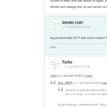
Pa sem si rekel, bom pač tankal na Agipu, s
Vendar sem nekega dne, ko sem tankal na Agip
bender rodri
::
11. jun 2010, 10:13
kaj pa bencinske 24/7? Kdo ima to načez? Kv
guez
Furbo
::
11. jun 2010, 10:18
Volk|
je
11. jun 2010 ob 08:27
izjavil
:
Tear_DR0P
je
11. jun 2010 ob 08:20
izjav
zaenkrat si zgolj opravljiva oseba, 
števci ni vredu - če si mel čas spisa
In kaj bi dosegel z uradno pritožbo? Da j