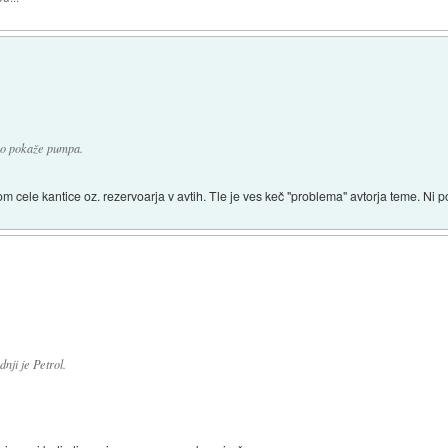
iko pokaže pumpa.
om cele kantice oz. rezervoarja v avtih. Tle je ves keč "problema" avtorja teme. Ni p
nji je Petrol.