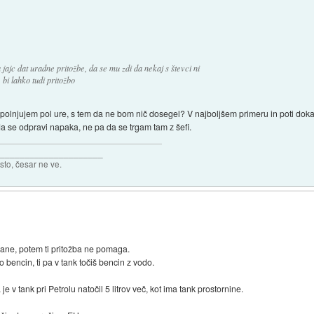
 jajc dat uradne pritožbe, da se mu zdi da nekaj s števci ni
 bi lahko tudi pritožbo
izpolnjujem pol ure, s tem da ne bom nič dosegel? V najboljšem primeru in poti do
a se odpravi napaka, ne pa da se trgam tam z šefi.
______________________
isto, česar ne ve.
irane, potem ti pritožba ne pomaga.
 bencin, ti pa v tank točiš bencin z vodo.
e v tank pri Petrolu natočil 5 litrov več, kot ima tank prostornine.