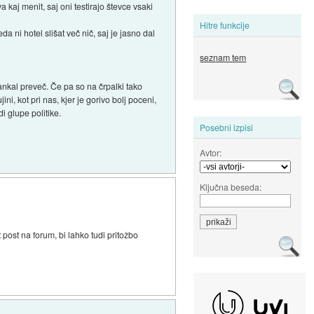
 kaj menit, saj oni testirajo števce vsaki
Hitre funkcije
ni hotel slišat več nič, saj je jasno dal
seznam tem
ankal preveč. Če pa so na črpalki tako
ini, kot pri nas, kjer je gorivo bolj poceni,
i glupe politike.
Posebni izpisi
Avtor:
Ključna beseda:
t post na forum, bi lahko tudi pritožbo