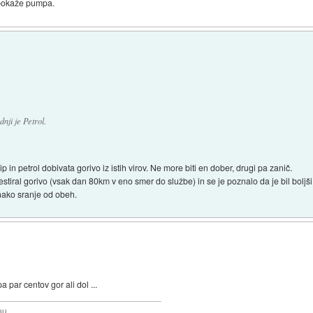
o pokaže pumpa.
nji je Petrol.
p in petrol dobivata gorivo iz istih virov. Ne more biti en dober, drugi pa zanič.
estiral gorivo (vsak dan 80km v eno smer do službe) in se je poznalo da je bil boljš
 enako sranje od obeh.
a par centov gor ali dol ...
u...