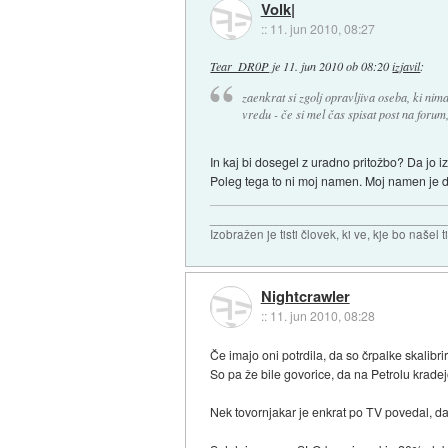
Volk|
::
11. jun 2010, 08:27
Tear_DR0P
je
11. jun 2010 ob 08:20
izjavil
:
zaenkrat si zgolj opravljiva oseba, ki nima
vredu - če si mel čas spisat post na forum,
In kaj bi dosegel z uradno pritožbo? Da jo 
Poleg tega to ni moj namen. Moj namen je d
_________________________________
Izobražen je tisti človek, ki ve, kje bo našel t
Nightcrawler
::
11. jun 2010, 08:28
Če imajo oni potrdila, da so črpalke skalibr
So pa že bile govorice, da na Petrolu kradejo
Nek tovornjakar je enkrat po TV povedal, da j