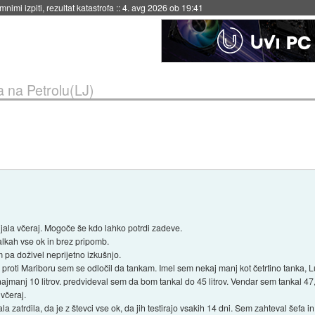
4. avg 2026 ob 19:41
a na Petrolu(LJ)
jala včeraj. Mogoče še kdo lahko potrdi zadeve.
lkah vse ok in brez pripomb.
 pa doživel neprijetno izkušnjo.
al proti Mariboru sem se odločil da tankam. Imel sem nekaj manj kot četrtino tanka, L
ajmanj 10 litrov. predvideval sem da bom tankal do 45 litrov. Vendar sem tankal 47,8
 včeraj.
la zatrdila, da je z števci vse ok, da jih testirajo vsakih 14 dni. Sem zahteval šefa i