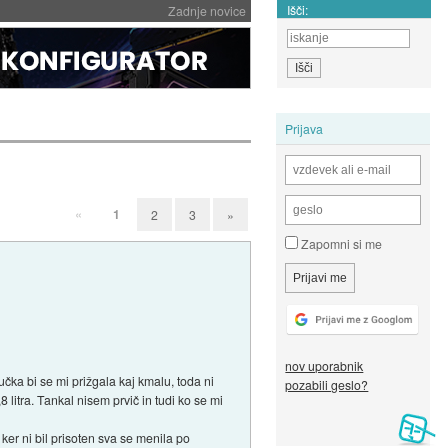
Išči:
Zadnje novice
Prijava
«
1
2
3
»
Zapomni si me
nov uporabnik
učka bi se mi prižgala kaj kmalu, toda ni
pozabili geslo?
 litra. Tankal nisem prvič in tudi ko se mi
n ker ni bil prisoten sva se menila po