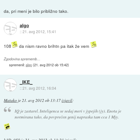
da, pri meni je bilo približno tako.
algo
::
21. avg 2012, 15:41
108
da nism ravno brihtn pa itak že vem
Zgodovina sprememb…
spremenil:
algo
(
21. avg 2012 ob 15:42
)
_IKE_
::
21. avg 2012, 16:04
Matako
je
21. avg 2012 ob 13:17
izjavil
:
IQ je zastarel. Inteligenca se sedaj meri v jypejih (jy). Enota je
normirana tako, da povprečen genij napraska tam cca 1 Mjy.
b3D_950
je
21. avg 2012 ob 13:21
izjavil
: