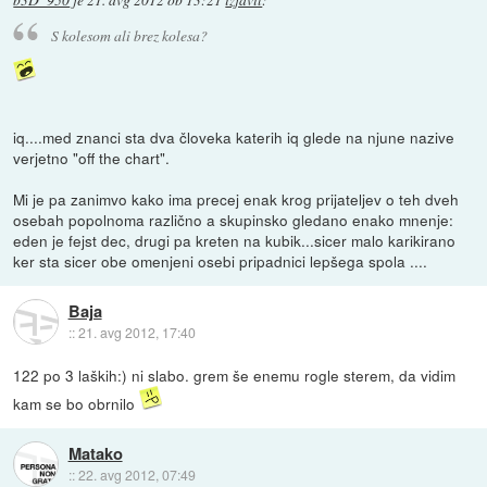
S kolesom ali brez kolesa?
iq....med znanci sta dva človeka katerih iq glede na njune nazive
verjetno "off the chart".
Mi je pa zanimvo kako ima precej enak krog prijateljev o teh dveh
osebah popolnoma različno a skupinsko gledano enako mnenje:
eden je fejst dec, drugi pa kreten na kubik...sicer malo karikirano
ker sta sicer obe omenjeni osebi pripadnici lepšega spola ....
Baja
::
21. avg 2012, 17:40
122 po 3 laških:) ni slabo. grem še enemu rogle sterem, da vidim
kam se bo obrnilo
Matako
::
22. avg 2012, 07:49