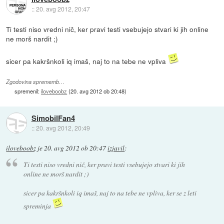
::
20. avg 2012, 20:47
Ti testi niso vredni nič, ker pravi testi vsebujejo stvari ki jih online
ne morš nardit ;)
sicer pa kakršnkoli iq imaš, naj to na tebe ne vpliva
Zgodovina sprememb…
spremenil:
iloveboobz
(
20. avg 2012 ob 20:48
)
SimobilFan4
::
20. avg 2012, 20:49
iloveboobz
je
20. avg 2012 ob 20:47
izjavil
:
Ti testi niso vredni nič, ker pravi testi vsebujejo stvari ki jih
online ne morš nardit ;)
sicer pa kakršnkoli iq imaš, naj to na tebe ne vpliva, ker se z leti
spreminja