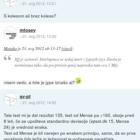
::
21. avg 2012, 13:21
S kolesom ali brez kolesa?
mtosev
::
21. avg 2012, 13:30
Matako
je
21. avg 2012 ob 13:17
izjavil
:
IQ je zastarel. Inteligenca se sedaj meri v jypejih (jy). Enota je
normirana tako, da povprečen genij napraska tam cca 1 Mjy.
nisem vedo. a tole je jype iznašo al?
sv-pt
::
21. avg 2012, 14:52
Tale test mi je dal rezultat 135, test od Mense pa >160, oboje pred
8 leti, če se upošteva standardno deviacijo (iqtest.dk 15, Mensa
24) je vrednost enaka.
Test od Mense je bil narejen po enakem principu, samo, da so prva
vprašanja bila težja in težavnost je počasneje naraščala.