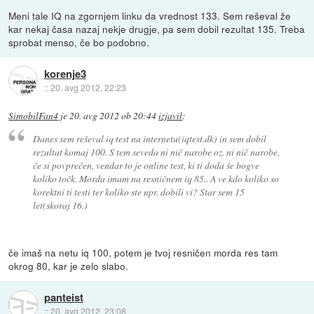
Meni tale IQ na zgornjem linku da vrednost 133. Sem reševal že
kar nekaj časa nazaj nekje drugje, pa sem dobil rezultat 135. Treba
sprobat menso, če bo podobno.
korenje3
::
20. avg 2012, 22:23
SimobilFan4
je
20. avg 2012 ob 20:44
izjavil
:
Danes sem reševal iq test na internetu(iqtest.dk) in sem dobil
rezultat komaj 100. S tem seveda ni nič narobe oz. ni nič narobe,
če si povprečen, vendar to je online test, ki ti doda še bogve
koliko točk. Morda imam na resničnem iq 85.. A ve kdo koliko so
korektni ti testi ter koliko ste npr. dobili vi? Star sem 15
let(skoraj 16.)
če imaš na netu iq 100, potem je tvoj resničen morda res tam
okrog 80, kar je zelo slabo.
panteist
::
20. avg 2012, 23:08