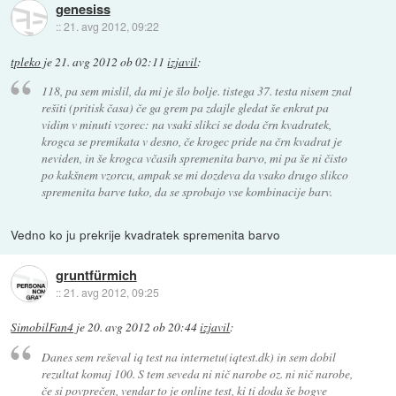
genesiss
::
21. avg 2012, 09:22
tpleko
je
21. avg 2012 ob 02:11
izjavil
:
118, pa sem mislil, da mi je šlo bolje. tistega 37. testa nisem znal
rešiti (pritisk časa) če ga grem pa zdajle gledat še enkrat pa
vidim v minuti vzorec: na vsaki slikci se doda črn kvadratek,
krogca se premikata v desno, če krogec pride na črn kvadrat je
neviden, in še krogca včasih spremenita barvo, mi pa še ni čisto
po kakšnem vzorcu, ampak se mi dozdeva da vsako drugo slikco
spremenita barve tako, da se sprobajo vse kombinacije barv.
Vedno ko ju prekrije kvadratek spremenita barvo
gruntfürmich
::
21. avg 2012, 09:25
SimobilFan4
je
20. avg 2012 ob 20:44
izjavil
:
Danes sem reševal iq test na internetu(iqtest.dk) in sem dobil
rezultat komaj 100. S tem seveda ni nič narobe oz. ni nič narobe,
če si povprečen, vendar to je online test, ki ti doda še bogve