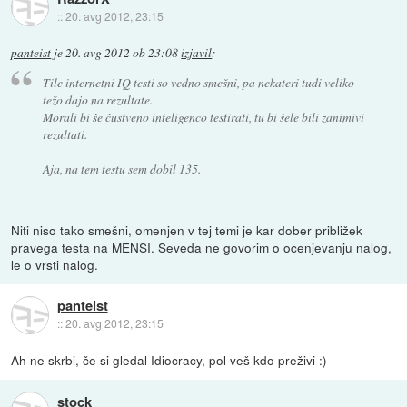
::
20. avg 2012, 23:15
panteist
je
20. avg 2012 ob 23:08
izjavil
:
Tile internetni IQ testi so vedno smešni, pa nekateri tudi veliko
težo dajo na rezultate.
Morali bi še čustveno inteligenco testirati, tu bi šele bili zanimivi
rezultati.
Aja, na tem testu sem dobil 135.
Niti niso tako smešni, omenjen v tej temi je kar dober približek
pravega testa na MENSI. Seveda ne govorim o ocenjevanju nalog,
le o vrsti nalog.
panteist
::
20. avg 2012, 23:15
Ah ne skrbi, če si gledal Idiocracy, pol veš kdo preživi :)
stock