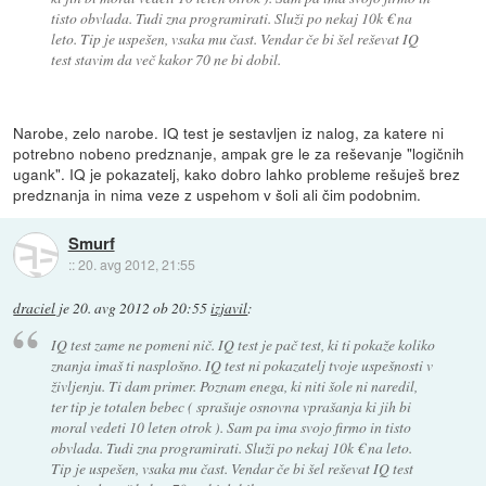
tisto obvlada. Tudi zna programirati. Služi po nekaj 10k € na
leto. Tip je uspešen, vsaka mu čast. Vendar če bi šel reševat IQ
test stavim da več kakor 70 ne bi dobil.
Narobe, zelo narobe. IQ test je sestavljen iz nalog, za katere ni
potrebno nobeno predznanje, ampak gre le za reševanje "logičnih
ugank". IQ je pokazatelj, kako dobro lahko probleme rešuješ brez
predznanja in nima veze z uspehom v šoli ali čim podobnim.
Smurf
::
20. avg 2012, 21:55
draciel
je
20. avg 2012 ob 20:55
izjavil
:
IQ test zame ne pomeni nič. IQ test je pač test, ki ti pokaže koliko
znanja imaš ti nasplošno. IQ test ni pokazatelj tvoje uspešnosti v
življenju. Ti dam primer. Poznam enega, ki niti šole ni naredil,
ter tip je totalen bebec ( sprašuje osnovna vprašanja ki jih bi
moral vedeti 10 leten otrok ). Sam pa ima svojo firmo in tisto
obvlada. Tudi zna programirati. Služi po nekaj 10k € na leto.
Tip je uspešen, vsaka mu čast. Vendar če bi šel reševat IQ test