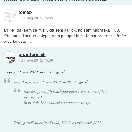
tomaz-
::
21. avg 2012, 15:05
ah, je**ga, sem že mislil, da sem kar ok, ko sem napraskal 109...
Zdaj pa vidim enoto Jype, sem pa spet back to square one.. Pa še
brez kolesa.....
gruntfürmich
::
21. avg 2012, 15:38
profii
je
21. avg 2012 ob 11:12
izjavil
:
gruntfürmich
je
21. avg 2012 ob 09:25
izjavil
:
tale test po mojih izkušnjah pokaže cca 15 manj kot
mensin test.
in ni slab, kot nekateri na pamet govorijo.
Torej praviš da če imaš tukaj 100 imaš pri mensi 115?