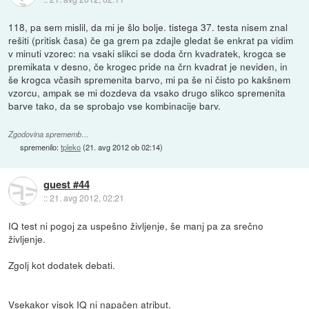
118, pa sem mislil, da mi je šlo bolje. tistega 37. testa nisem znal
rešiti (pritisk časa) če ga grem pa zdajle gledat še enkrat pa vidim
v minuti vzorec: na vsaki slikci se doda črn kvadratek, krogca se
premikata v desno, če krogec pride na črn kvadrat je neviden, in
še krogca včasih spremenita barvo, mi pa še ni čisto po kakšnem
vzorcu, ampak se mi dozdeva da vsako drugo slikco spremenita
barve tako, da se sprobajo vse kombinacije barv.
Zgodovina sprememb…
spremenilo:
tpleko
(
21. avg 2012 ob 02:14
)
guest #44
::
21. avg 2012, 02:21
IQ test ni pogoj za uspešno življenje, še manj pa za srečno
življenje.
Zgolj kot dodatek debati.
Vsekakor visok IQ ni napačen atribut.