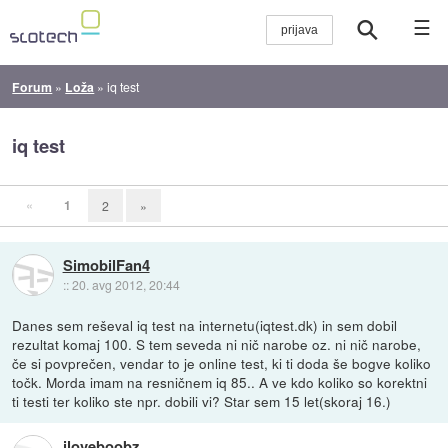
☰
Forum
»
Loža
»
iq test
iq test
«
1
2
»
SimobilFan4
::
20. avg 2012, 20:44
Danes sem reševal iq test na internetu(iqtest.dk) in sem dobil
rezultat komaj 100. S tem seveda ni nič narobe oz. ni nič narobe,
če si povprečen, vendar to je online test, ki ti doda še bogve koliko
točk. Morda imam na resničnem iq 85.. A ve kdo koliko so korektni
ti testi ter koliko ste npr. dobili vi? Star sem 15 let(skoraj 16.)
iloveboobz