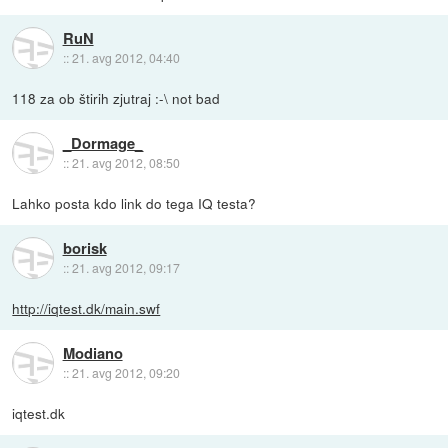
RuN
::
21. avg 2012, 04:40
118 za ob štirih zjutraj :-\ not bad
_Dormage_
::
21. avg 2012, 08:50
Lahko posta kdo link do tega IQ testa?
borisk
::
21. avg 2012, 09:17
http://iqtest.dk/main.swf
Modiano
::
21. avg 2012, 09:20
iqtest.dk