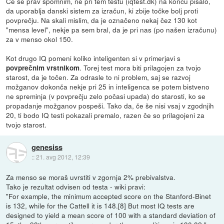
Če se prav spomnim, ne pri tem testu (iqtest.dk) na koncu pisalo,
da uporablja danski sistem za izračun, ki zbije točke bolj proti
povprečju. Na skali mislim, da je označeno nekaj čez 130 kot
"mensa level", nekje pa sem bral, da je pri nas (po našen izračunu)
za v menso okol 150.
Kot drugo IQ pomeni koliko inteligenten si v primerjavi s
. Torej test mora biti prilagojen za tvojo
povprečnim vrstnikom
starost, da je točen. Za odrasle to ni problem, saj se razvoj
možganov dokonča nekje pri 25 in inteligenca se potem bistveno
ne spreminja (v povprečju zelo počasi upada) do starosti, ko se
propadanje možganov pospeši. Tako da, če še nisi vsaj v zgodnjih
20, ti bodo IQ testi pokazali premalo, razen če so prilagojeni za
tvojo starost.
genesiss
::
21. avg 2012, 12:39
Za menso se moraš uvrstiti v zgornja 2% prebivalstva.
Tako je rezultat odvisen od testa - wiki pravi:
"For example, the minimum accepted score on the Stanford-Binet
is 132, while for the Cattell it is 148.[8] But most IQ tests are
designed to yield a mean score of 100 with a standard deviation of