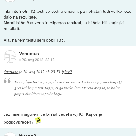
Tile internetni IQ testi so vedno smešni, pa nekateri tudi veliko težo
dajo na rezultate.
Morali bi še čustveno inteligenco testirati, tu bi šele bili zanimivi
rezultati.
Aja, na tem testu sem dobil 135.
Venomus
::
20. avg 2012, 23:13
ducttape
je
20. avg 2012 ob 20:51
izjavil
:
Teh online testov ne jemlji preveč resno. Če te res zanima tvoj IQ
greš lahko na testiranje, ki ga vsako leto prireja Mensa, še bolje
pa pri kliničnemu psihologu.
Jaz nisem siguren, če bi rad vedel svoj IQ. Kaj če je
podpovprečen?
RazzorX