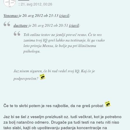
::
21. avg 2012, 00:26
Venomus
je
20. avg 2012 ob 23:13
izjavil
:
ducttape
je
20. avg 2012 ob 20:51
izjavil
:
Teh online testov ne jemlji preveč resno. Če te res
zanima tvoj IQ greš lahko na testiranje, ki ga vsako
leto prireja Mensa, še bolje pa pri kliničnemu
psihologu.
Jaz nisem siguren, če bi rad vedel svoj IQ. Kaj če je
podpovprečen?
Če te to skrbi potem je res najbolše, da ne greš probat
Jaz bi se šel z veseljm preizkusit oz. tudi večkrat, kot je potrebno
za bolj natančno odmero. Drugače pa tudi testi na netu niti niso
tako slabi, kajti ob upoštevanju padanja koncentracije na