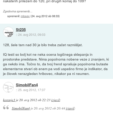
nakaterih prilezem do 120, pri drugih komaj do 109?
Zgodovina sprememb…
spremenil:
mtosev
(
24. avg 2012 ob 08:33
)
St235
::
24. avg 2012, 09:03
128, šele tam nad 30 je bilo treba začet razmišljat.
IQ testi so bolj kot ne neka ocena logičnega sklepanja in
prostorske predstave. Nima popolnoma nobene veze z znanjem, ki
ga nekdo ima. Točno to, da tvoj frend sprašuje popolnoma butaste
elementarne stvari ob enem pa vodi uspešno firmo je indikator, da
je človek nerazgledan hribovec, nikakor pa ni neumen.
SimobilFan4
::
25. avg 2012, 17:37
korenje3
je
20. avg 2012 ob 22:23
izjavil
:
SimobilFan4
je
20. avg 2012 ob 20:44
izjavil
: