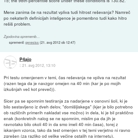
15; the 98th-percentile score under these conditions is 130.82."
Mene zanima če na rezultat vpliva tudi hitrost reševanja? Namreč
po nekaterih definicijah inteligence je pomembno tudi kako hitro
rešiš problem.
Zgodovina sprememb…
spremenil:
genesiss
(
21. avg 2012 ob 12:47
)
P4ajo
::
21. avg 2012, 13:10
Pri testu omenjenem v temi, čas reševanja ne vpliva na rezultat
(razen tega da je navzgor omejen na 40 min (kar je po mojih
izkušnjah več kot preveč)).
Sicer pa se spomnim testiranja za nadarjene v osnovni šoli, ki je
bilo sestavljeno iz dveh delov, "domišljiskega" (kjer je bilo potrebno
ob različnih primerih nakladat vse možno) in dela, ki je bil praktično
enak (konkretnih nalog se ne spomnim, mislim pa da jih je
ravnotako bilo okoli 40 in da smo imeli 40 min časa), torej z
iskanjem vzorca, tako da test omenjen v tej temi verjetno ni ravno
zgrešen (za razliko od velike večine ostalih na internetu).