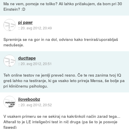
Ma ne vem, pomoje ne toliko? Ali lahko pričakujem, da bom pri 30
Einstein? :D
pi pawr
::
20. avg 2012, 20:49
Spreminja se na gor in na dol, odvisno kako treniraš/uporabljaš
medušesje.
ducttape
::
20. avg 2012, 20:51
Teh online testov ne jemlji preveč resno. Če te res zanima tvoj IQ
greš lahko na testiranje, ki ga vsako leto prireja Mensa, še bolje pa
pri kliničnemu psihologu.
iloveboobz
::
20. avg 2012, 20:52
V vsakem primeru se ne sekiraj na kakršnkoli način zarad tega...
Afterall to je LE inteligečni test in nič druga (pa še to je posvoje
flawed)