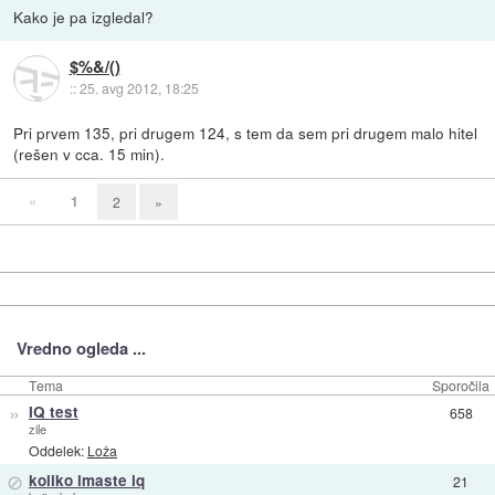
Kako je pa izgledal?
$%&/()
::
25. avg 2012, 18:25
Pri prvem 135, pri drugem 124, s tem da sem pri drugem malo hitel
(rešen v cca. 15 min).
«
1
2
»
Vredno ogleda ...
Tema
Sporočila
»
IQ test
658
zile
Oddelek:
Loža
⊘
koliko imaste iq
21