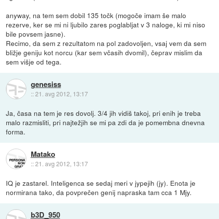
anyway, na tem sem dobil 135 točk (mogoče imam še malo
rezerve, ker se mi ni ljubilo zares poglabljat v 3 naloge, ki mi niso
bile povsem jasne).
Recimo, da sem z rezultatom na pol zadovoljen, vsaj vem da sem
bližje geniju kot norcu (kar sem včasih dvomil), čeprav mislim da
sem višje od tega.
genesiss
::
21. avg 2012, 13:17
Ja, časa na tem je res dovolj. 3/4 jih vidiš takoj, pri enih je treba
malo razmisliti, pri najtežjih se mi pa zdi da je pomembna dnevna
forma.
Matako
::
21. avg 2012, 13:17
IQ je zastarel. Inteligenca se sedaj meri v jypejih (jy). Enota je
normirana tako, da povprečen genij napraska tam cca 1 Mjy.
b3D_950