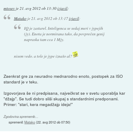
mtosev
je
21. avg 2012 ob 13:30
izjavil
:
Matako
je
21. avg 2012 ob 13:17
izjavil
:
IQ je zastarel. Inteligenca se sedaj meri v jypejih
(jy). Enota je normirana tako, da povprečen genij
napraska tam cca 1 Mjy.
nisem vedo. a tole je jype iznašo al?
Zaenkrat gre za neuradno mednarodno enoto, postopek za ISO
standard je v teku.
Izgovorjava še ni predpisana, največkrat se v svetu uporablja kar
"džajp". Se tudi dobro sliši skupaj s standardnimi predponami.
Primer: "stari, kera megadžajp ideja!"
Zgodovina sprememb…
spremenil:
Matako
(
22. avg 2012 ob 07:50
)