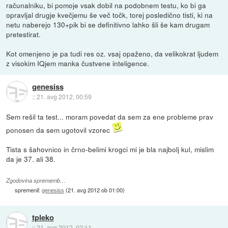
računalniku, bi pomoje vsak dobil na podobnem testu, ko bi ga
opravljal drugje kvečjemu še več točk, torej posledično tisti, ki na
netu naberejo 130+pik bi se definitivno lahko šli še kam drugam
pretestirat.
Kot omenjeno je pa tudi res oz. vsaj opaženo, da velikokrat ljudem
z visokim IQjem manka čustvene inteligence.
genesiss
::
21. avg 2012, 00:59
Sem rešil ta test... moram povedat da sem za ene probleme prav
ponosen da sem ugotovil vzorec
Tista s šahovnico in črno-belimi krogci mi je bla najbolj kul, mislim
da je 37. ali 38.
Zgodovina sprememb…
spremenil:
genesiss
(
21. avg 2012 ob 01:00
)
tpleko
::
21. avg 2012, 02:11