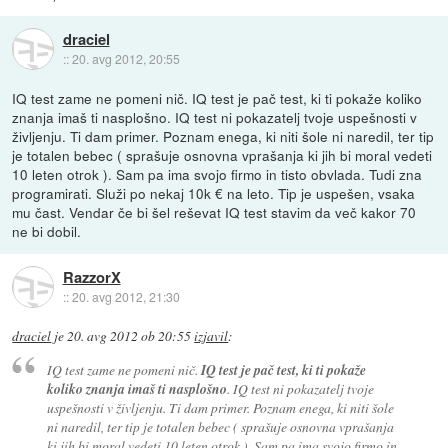
draciel
::
20. avg 2012, 20:55
IQ test zame ne pomeni nič. IQ test je pač test, ki ti pokaže koliko
znanja imaš ti nasplošno. IQ test ni pokazatelj tvoje uspešnosti v
življenju. Ti dam primer. Poznam enega, ki niti šole ni naredil, ter tip
je totalen bebec ( sprašuje osnovna vprašanja ki jih bi moral vedeti
10 leten otrok ). Sam pa ima svojo firmo in tisto obvlada. Tudi zna
programirati. Služi po nekaj 10k € na leto. Tip je uspešen, vsaka
mu čast. Vendar če bi šel reševat IQ test stavim da več kakor 70
ne bi dobil.
RazzorX
::
20. avg 2012, 21:30
draciel
je
20. avg 2012 ob 20:55
izjavil
:
IQ test zame ne pomeni nič.
IQ test je pač test, ki ti pokaže
koliko znanja imaš ti nasplošno
. IQ test ni pokazatelj tvoje
uspešnosti v življenju. Ti dam primer. Poznam enega, ki niti šole
ni naredil, ter tip je totalen bebec ( sprašuje osnovna vprašanja
ki jih bi moral vedeti 10 leten otrok ). Sam pa ima svojo firmo in