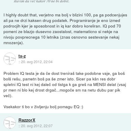
stavim da več kakor 70 ne bi dobil.
I highly doubt that, verjetno ma bolj v blizini 100, pa ga podcenjujes
ali pa ne drzi kaksen drug podatek. Programiranje je eno izmed
podrocjih kjer je sposobnost in iq kar dobro koreliran. IQ pod 70
pomeni ze blazjo dusevno zaostalost, matematicno si nekje na
nivoju povprecnega 10 letnika (znas osnovno sestevanje nekaj
mnozenja).
tx-z
::
20. avg 2012, 22:04
Problem IQ testa je da če dost treniraš take podobne vaje, ga boš
bolš rešu, pametn boš pa še zmer isto. Sicer pa kšn res dobr
spletni IQ test ni kej daleč od tistga k ga greš na MENSI delat (vsaj
pr men ni blo kej drost drgač...mogoče sm na netu dubu par pik
več).
Vsekakor ti bo v življenju bolj pomagu EQ :)
RazzorX
::
20. avg 2012, 22:07