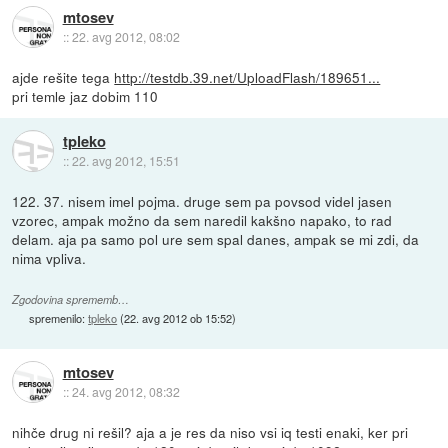
mtosev
::
22. avg 2012, 08:02
ajde rešite tega
http://testdb.39.net/UploadFlash/189651...
pri temle jaz dobim 110
tpleko
::
22. avg 2012, 15:51
122. 37. nisem imel pojma. druge sem pa povsod videl jasen
vzorec, ampak možno da sem naredil kakšno napako, to rad
delam. aja pa samo pol ure sem spal danes, ampak se mi zdi, da
nima vpliva.
Zgodovina sprememb…
spremenilo:
tpleko
(
22. avg 2012 ob 15:52
)
mtosev
::
24. avg 2012, 08:32
nihče drug ni rešil? aja a je res da niso vsi iq testi enaki, ker pri