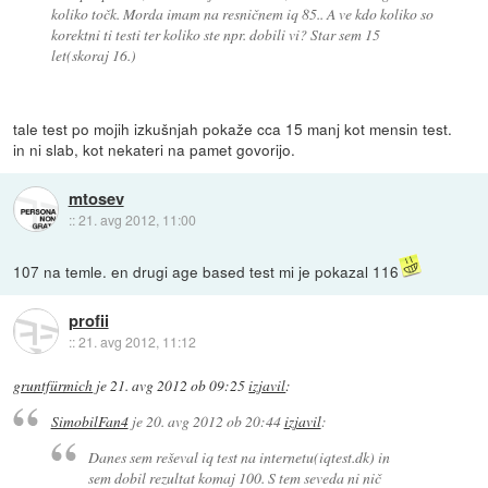
koliko točk. Morda imam na resničnem iq 85.. A ve kdo koliko so
korektni ti testi ter koliko ste npr. dobili vi? Star sem 15
let(skoraj 16.)
tale test po mojih izkušnjah pokaže cca 15 manj kot mensin test.
in ni slab, kot nekateri na pamet govorijo.
mtosev
::
21. avg 2012, 11:00
107 na temle. en drugi age based test mi je pokazal 116
profii
::
21. avg 2012, 11:12
gruntfürmich
je
21. avg 2012 ob 09:25
izjavil
:
SimobilFan4
je
20. avg 2012 ob 20:44
izjavil
:
Danes sem reševal iq test na internetu(iqtest.dk) in
sem dobil rezultat komaj 100. S tem seveda ni nič