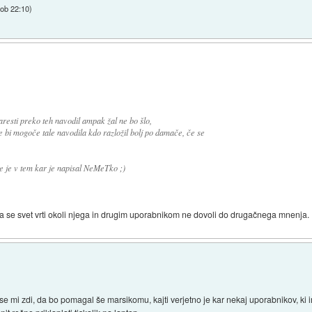
 ob 22:10
)
esti preko teh navodil ampak žal ne bo šlo,
e bi mogoče tale navodila kdo razložil bolj po damače, če se
je v tem kar je napisal NeMeTko ;)
 da se svet vrti okoli njega in drugim uporabnikom ne dovoli do drugačnega mnenja.
 se mi zdi, da bo pomagal še marsikomu, kajti verjetno je kar nekaj uporabnikov, ki 