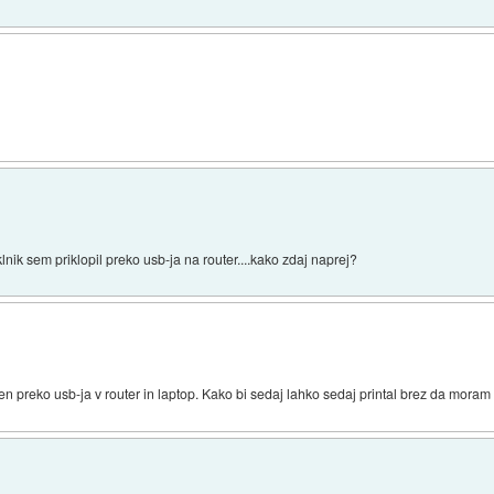
lnik sem priklopil preko usb-ja na router....kako zdaj naprej?
pljen preko usb-ja v router in laptop. Kako bi sedaj lahko sedaj printal brez da moram 