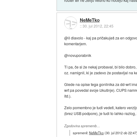
router ter ne želijo vedno ko hočejo kaj natisn
NeMeTko
::
30. jul 2012, 22:45
@il diavolo - kaj pa pričakuješ za en odgovor
komentarjem.
@novuporabnik
Ti pa, če si že nekaj probaval, bi bilo dobro
oz. namignil, ki je zadevo že postavljal na 
Glede na opise tega gonilnika za dd-wrt ima
wrt pa povedal svoje izkušnje). CUPS namreč 
itd.).
Zelo pomembno je tudi vedeti, katero verzijo
(brez USB podpore), je tudi to lahko razlog, z
Zgodovina sprememb…
spremenil:
NeMeTko
(
30. jul 2012 ob 22:47