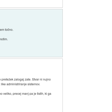
 vem točno.
motim.
tno pretežek zalogaj zate. Stvar ni nujno
x like administriranje sistemov.
o veliko, precej manj pa je tistih, ki ga