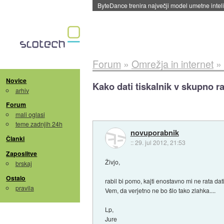
Spletne strani začele streči oglase za agente
Forum
»
Omrežja in internet
»
Novice
Kako dati tiskalnik v skupno r
arhiv
Forum
mali oglasi
teme zadnjih 24h
novuporabnik
Članki
::
29. jul 2012, 21:53
Zaposlitve
Živjo,
brskaj
Ostalo
rabil bi pomo, kajti enostavno mi ne rata d
pravila
Vem, da verjetno ne bo šlo tako zlahka....
Lp,
Jure