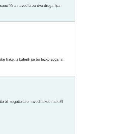
a specifična navodila za dva druga tipa
ke linke, iz katerih se bo težko spoznal.
če bi mogoče tale navodila kdo razložil