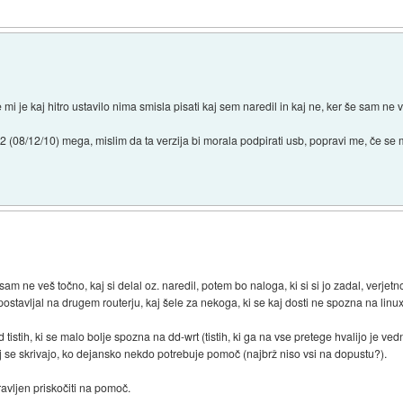
 mi je kaj hitro ustavilo nima smisla pisati kaj sem naredil in kaj ne, ker še sam ne
08/12/10) mega, mislim da ta verzija bi morala podpirati usb, popravi me, če se 
še sam ne veš točno, kaj si delal oz. naredil, potem bo naloga, ki si si jo zadal, verje
j postavljal na drugem routerju, kaj šele za nekoga, ki se kaj dosti ne spozna na linu
tistih, ki se malo bolje spozna na dd-wrt (tistih, ki ga na vse pretege hvalijo je vedn
 se skrivajo, ko dejansko nekdo potrebuje pomoč (najbrž niso vsi na dopustu?).
pravljen priskočiti na pomoč.