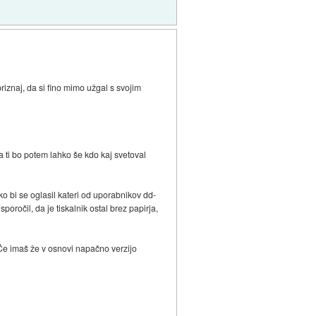
priznaj, da si fino mimo užgal s svojim
da ti bo potem lahko še kdo kaj svetoval
o bi se oglasil kateri od uporabnikov dd-
ročil, da je tiskalnik ostal brez papirja,
! Če imaš že v osnovi napačno verzijo