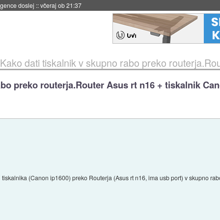
 umetne inteligence
::
včeraj ob 21:23
Kako dati tiskalnik v skupno rabo preko routerja.Router Asus 
abo preko routerja.Router Asus rt n16 + tiskalnik Ca
ati tiskalnika (Canon ip1600) preko Routerja (Asus rt n16, ima usb port) v skupno r