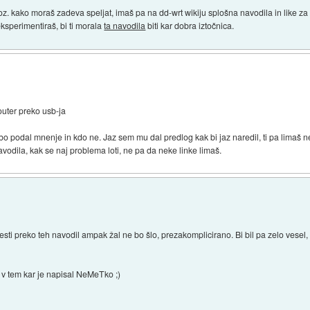
li oz. kako moraš zadeva speljat, imaš pa na dd-wrt wikiju splošna navodila in like z
ksperimentiraš, bi ti morala
ta navodila
biti kar dobra iztočnica.
router preko usb-ja
 bo podal mnenje in kdo ne. Jaz sem mu dal predlog kak bi jaz naredil, ti pa limaš ne
avodila, kak se naj problema loti, ne pa da neke linke limaš.
i preko teh navodil ampak žal ne bo šlo, prezakomplicirano. Bi bil pa zelo vesel, 
v tem kar je napisal NeMeTko ;)