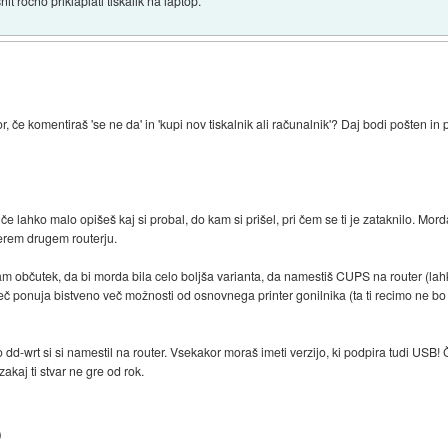
it ročno priklaplati tiskalik na laptop.
, če komentiraš 'se ne da' in 'kupi nov tiskalnik ali računalnik'? Daj bodi pošten in 
, če lahko malo opišeš kaj si probal, do kam si prišel, pri čem se ti je zataknilo. Mor
kerem drugem routerju.
m občutek, da bi morda bila celo boljša varianta, da namestiš CUPS na router (lahk
ponuja bistveno več možnosti od osnovnega printer gonilnika (ta ti recimo ne bo spo
 dd-wrt si si namestil na router. Vsekakor moraš imeti verzijo, ki podpira tudi USB
akaj ti stvar ne gre od rok.
)