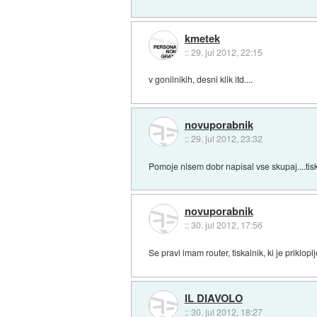
kmetek
::
29. jul 2012, 22:15
v gonilnikih, desni klik itd....
novuporabnik
::
29. jul 2012, 23:32
Pomoje nisem dobr napisal vse skupaj....tisk
novuporabnik
::
30. jul 2012, 17:56
Se pravi imam router, tiskalnik, ki je priklo
IL DIAVOLO
::
30. jul 2012, 18:27