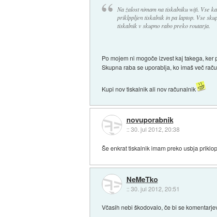
Na žalost nimam na tiskalniku wifi. Vse ka
priklppljen tiskalnik in pa laptop. Vse sku
tiskalnik v skupno rabo preko routarja.
Po mojem ni mogoče izvest kaj takega, ker p
Skupna raba se uporablja, ko imaš več raču
Kupi nov tiskalnik ali nov računalnik
novuporabnik
::
30. jul 2012, 20:38
Še enkrat tiskalnik imam preko usbja priklop
NeMeTko
::
30. jul 2012, 20:51
Včasih nebi škodovalo, če bi se komentarje