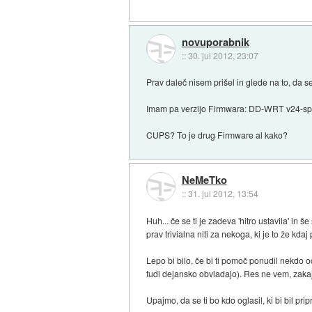
novuporabnik
::
30. jul 2012, 23:07
Prav daleč nisem prišel in glede na to, da se
Imam pa verzijo Firmwara: DD-WRT v24-sp2 (
CUPS? To je drug Firmware al kako?
NeMeTko
::
31. jul 2012, 13:54
Huh... če se ti je zadeva 'hitro ustavila' in 
prav trivialna niti za nekoga, ki je to že kda
Lepo bi bilo, če bi ti pomoč ponudil nekdo od 
tudi dejansko obvladajo). Res ne vem, zakaj
Upajmo, da se ti bo kdo oglasil, ki bi bil pri