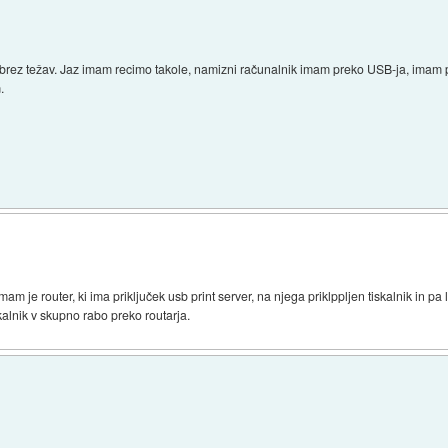
iš brez težav. Jaz imam recimo takole, namizni računalnik imam preko USB-ja, imam
.
mam je router, ki ima priključek usb print server, na njega priklppljen tiskalnik in pa
skalnik v skupno rabo preko routarja.