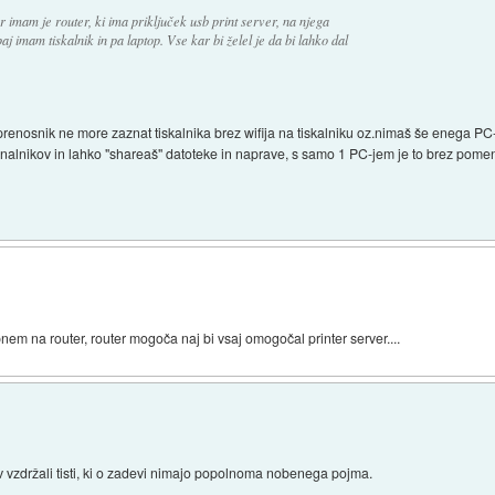
r imam je router, ki ima priključek usb print server, na njega
paj imam tiskalnik in pa laptop. Vse kar bi želel je da bi lahko dal
renosnik ne more zaznat tiskalnika brez wifija na tiskalniku oz.nimaš še enega PC-
nalnikov in lahko "shareaš" datoteke in naprave, s samo 1 PC-jem je to brez pome
nem na router, router mogoča naj bi vsaj omogočal printer server....
v vzdržali tisti, ki o zadevi nimajo popolnoma nobenega pojma.