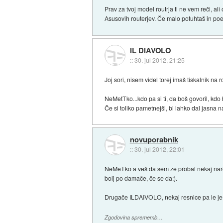
Prav za tvoj model routrja ti ne vem reči, a
Asusovih routerjev. Če malo potuhtaš in poe
IL DIAVOLO
::
30. jul 2012, 21:25
Joj sori, nisem videl torej imaš tiskalnik na 
NeMetTko...kdo pa si ti, da boš govoril, kdo
Če si toliko pametnejši, bi lahko dal jasna n
novuporabnik
::
30. jul 2012, 22:01
NeMeTko a veš da sem že probal nekaj narest
bolj po damače, če se da:).
Drugače ILDAIVOLO, nekaj resnice pa le je 
Zgodovina sprememb…