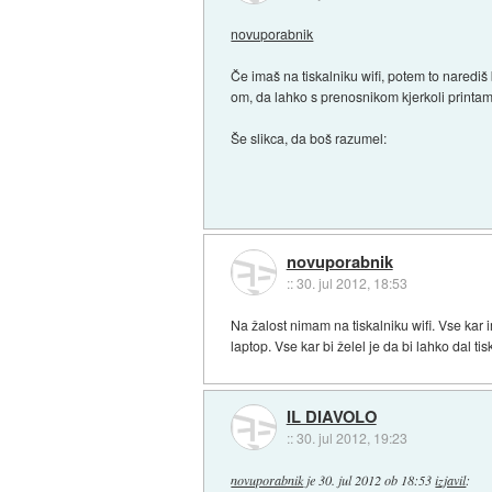
novuporabnik
Če imaš na tiskalniku wifi, potem to nared
om, da lahko s prenosnikom kjerkoli printam
Še slikca, da boš razumel:
novuporabnik
::
30. jul 2012, 18:53
Na žalost nimam na tiskalniku wifi. Vse kar i
laptop. Vse kar bi želel je da bi lahko dal ti
IL DIAVOLO
::
30. jul 2012, 19:23
novuporabnik
je
30. jul 2012 ob 18:53
izjavil
: