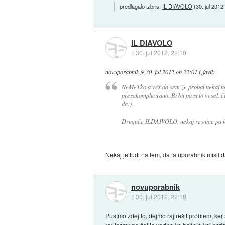
predlagalo izbris:
IL DIAVOLO
(
30. jul 2012
IL DIAVOLO
::
30. jul 2012, 22:10
novuporabnik
je
30. jul 2012 ob 22:01
izjavil
:
NeMeTko a veš da sem že probal nekaj nar
prezakomplicirano. Bi bil pa zelo vesel, č
da:).
Drugače ILDAIVOLO, nekaj resnice pa le 
Nekaj je tudi na tem, da ta uporabnik misli
novuporabnik
::
30. jul 2012, 22:18
Pustmo zdej to, dejmo raj rešit problem, ker