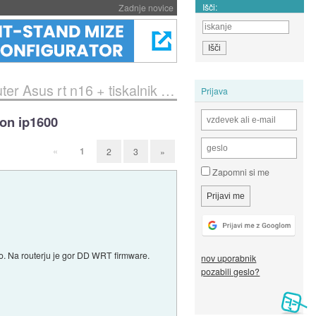
Išči:
Zadnje novice
rt n16 + tiskalnik Canon ip1600
Prijava
non ip1600
«
1
2
3
»
Zapomni si me
abo. Na routerju je gor DD WRT firmware.
nov uporabnik
pozabili geslo?