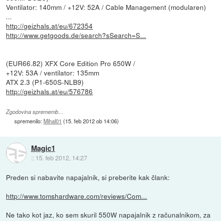
Ventilator: 140mm / +12V: 52A / Cable Management (modularen)
...
http://geizhals.at/eu/672354
http://www.getgoods.de/search?sSearch=S...
(EUR66.82) XFX Core Edition Pro 650W /
+12V: 53A / ventilator: 135mm
ATX 2.3 (P1-650S-NLB9)
http://geizhals.at/eu/576786
Zgodovina sprememb…
spremenilo:
Mihal01
(
15. feb 2012 ob 14:06
)
Magic1
::
15. feb 2012, 14:27
Preden si nabavite napajalnik, si preberite kak člank:
http://www.tomshardware.com/reviews/Com...
Ne tako kot jaz, ko sem skuril 550W napajalnik z računalnikom, za