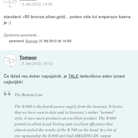
::
5. feb 2012, 14:30
standard +80 bronze,silver,gold... potem vids tut amperazo kasna
je :)
Zgodovina sprememb…
spremenil:
Xserces
(
5. feb 2012 ob 14:30
)
Tomson
::
5. feb 2012, 16:13
Če iščeš res dober napajalnik, je
TALE
defenitivno eden izmed
najboljših!
The Bottom Line
The X-660 is the fourth power supply from the Seasonic X-Series
that we have seen to date and in Seasonic's rather "normal"
style, it once more produces an excellent product. The X-660
posted excellent Load Testing and excellent efficiency that
almost nailed the results of the X-560 on the head. In a bit of
one-upmanship the X-660 unit had AMAZING DC output