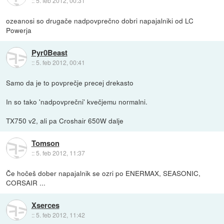
::
5. feb 2012, 00:31
ozeanosi so drugače nadpovprečno dobri napajalniki od LC
Powerja
Pyr0Beast
::
5. feb 2012, 00:41
Samo da je to povprečje precej drekasto
In so tako 'nadpovprečni' kvečjemu normalni.
TX750 v2, ali pa Croshair 650W dalje
Tomson
::
5. feb 2012, 11:37
Če hočeš dober napajalnik se ozri po ENERMAX, SEASONIC,
CORSAIR ...
Xserces
::
5. feb 2012, 11:42