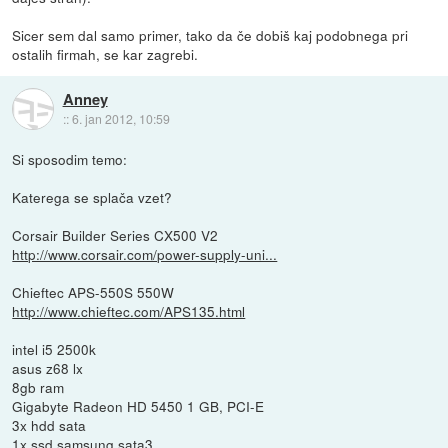
Sicer sem dal samo primer, tako da če dobiš kaj podobnega pri
ostalih firmah, se kar zagrebi.
Anney
::
6. jan 2012, 10:59
Si sposodim temo:
Katerega se splača vzet?
Corsair Builder Series CX500 V2
http://www.corsair.com/power-supply-uni...
Chieftec APS-550S 550W
http://www.chieftec.com/APS135.html
intel i5 2500k
asus z68 lx
8gb ram
Gigabyte Radeon HD 5450 1 GB, PCI-E
3x hdd sata
1x ssd samsung sata3