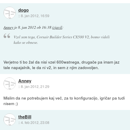
dogo
::
8. jan 2012, 16:59
Anney
je
8. jan 2012 ob 16:38
izjavil
:
Vzel sem tega, Corsair Builder Series CX500 V2, bomo videli
kako se obnese.
Verjetno ti bo žal da nisi vzel 600watnega, drugače pa imam jaz
tale napajalnik, le da ni v2, in sem z njim zadovoljen.
Anney
::
8. jan 2012, 21:29
Mislim da ne potrebujem kaj več, za to konfiguracijo, igričar pa tudi
nisem ;)
theBill
::
4. feb 2012, 23:08