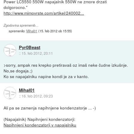
Power LC5550 550W napajalnik 550W ne zmore drzati
dolgorocno."
http://www.mimovrste.com/artikel/240002...
Zgodovina sprememb…
spremenilo:
Mihal01
(
15. feb 2012 ob 15:55
)
Pyr0Beast
::
15. feb 2012, 20:11
>sorry, ampak res krepko pretiravaš oz imaš neke čudne izkušnje.
No,se dogaja.;)
Ko se napajalniku napine kondi je za v kanto.
Mihal01
::
16. feb 2012, 09:23
Ali pa se zamenja napihnjene kondenzatorje ... -)
(Napajalnik) Napihnjeni kondenzatorji:
Napihnjeni kondenzatorji v napajalniku