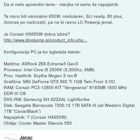
Da si malo sposodim temo - manjka mi samo še napajalnik.
Ta mora biti minimalno 650W, modularen, SLI ready, 80 plus,
(bronze po možnosti), pa ne bi ravno LC Powerja jemal.
Je Corsair HX650W dobra izbira?
http://www.dinokomp.si/product_info.php...
Konfiguracija PC-ja bo izgledala takole:
Matična: ASRock Z68 Extreme3 Gen3
Procesor: Intel Core i5 2500K (3,30Ghz, 6MB)
Proc. hladilnik: Scythe Mugen 3 rev.B
Grafična: MSI GeForce GTX 560 Ti 1GB Twin Frozr II OC
RAM: Corsair PC3-12800 KIT "Vengeance" 8192MB 1600 MHz
DDR III Cl9
DVD-RW: Samsung SH-S222AL LightScribe
Disk: Seagate Barracuda 7200.12 1TB SATA III (ali Western Digital
1TB "CaviarBlack")
Napajalnik: ? (Corsair HX650W)
Ohišje: Cooler Master Silencio 550
Janac