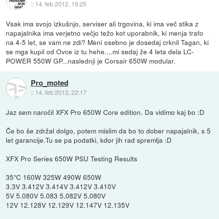
::
14. feb 2012, 19:25
Vsak ima svojo izkušnjo, serviser ali trgovina, ki ima več stika z
napajalnika ima verjetno večjo težo kot uporabnik, ki menja trafo
na 4-5 let, se vam ne zdi? Meni osebno je dosedaj crknil Tagan, ki
se mga kupil od Ovce iz tu hehe....mi sedaj že 4 leta dela LC-
POWER 550W GP...naslednji je Corsair 650W modular.
Pro_moted
::
14. feb 2012, 22:17
Jaz sem naročil XFX Pro 650W Core edition. Da vidimo kaj bo :D
Če bo še zdržal dolgo, potem mislim da bo to dober napajalnik, s 5
let garancije.Tu se pa podatki, kdor jih rad spremlja :D
XFX Pro Series 650W PSU Testing Results
35°C 160W 325W 490W 650W
3.3V 3.412V 3.414V 3.412V 3.410V
5V 5.080V 5.083 5.082V 5.080V
12V 12.128V 12.129V 12.147V 12.135V