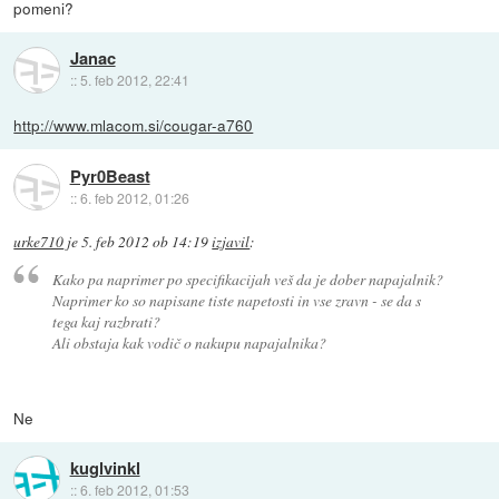
pomeni?
Janac
::
5. feb 2012, 22:41
http://www.mlacom.si/cougar-a760
Pyr0Beast
::
6. feb 2012, 01:26
urke710
je
5. feb 2012 ob 14:19
izjavil
:
Kako pa naprimer po specifikacijah veš da je dober napajalnik?
Naprimer ko so napisane tiste napetosti in vse zravn - se da s
tega kaj razbrati?
Ali obstaja kak vodič o nakupu napajalnika?
Ne
kuglvinkl
::
6. feb 2012, 01:53