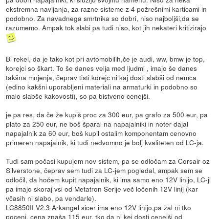
ekstremna navijanja, za razne sisteme z 4 požrešnimi karticami in
podobno. Za navadnega smrtnika so dobri, niso najboljši,da se
razumemo. Ampak tok slabi pa tudi niso, kot jih nekateri kritizirajo
Bi rekel, da je tako kot pri avtomobilih,če je audi, ww, bmw je top,
korejci so škart. To še danes velja med ljudmi , imajo še danes
takšna mnjenja, čeprav tisti korejc ni kaj dosti slabši od nemca
(edino kakšni uporabljeni materiali na armaturki in podobno so
malo slabše kakovosti), so pa bistveno cenejši.
je pa res, da če že kupiš proc za 300 eur, pa grafo za 500 eur, pa
plato za 250 eur, ne boš šparal na napajalniki in noter dajal
napajalnik za 60 eur, boš kupil ostalim komponentam cenovno
primeren napajalnik, ki tudi nedvomno je bolj kvaliteten od LC-ja.
Tudi sam počasi kupujem nov sistem, pa se odločam za Corsair oz
Silverstone, čeprav sem tudi za LC-jem pogledal, ampak sem se
odločil, da hočem kupit napajalnik, ki ima samo eno 12V linijo, LC-ji
pa imajo skoraj vsi od Metatron Serije več ločenih 12V linij (kar
včasih ni slabo, pa vendarle).
LC8850II V2.3 Arkangel sicer ima eno 12V linijo,pa žal ni tko
poceni, cena znaša 115 eur, tko da ni kej dosti cenejši od