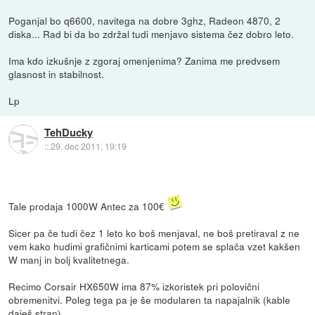
Poganjal bo q6600, navitega na dobre 3ghz, Radeon 4870, 2
diska... Rad bi da bo zdržal tudi menjavo sistema čez dobro leto.
Ima kdo izkušnje z zgoraj omenjenima? Zanima me predvsem
glasnost in stabilnost.
Lp
TehDucky
::
29. dec 2011, 19:19
Tale prodaja 1000W Antec za 100€
Sicer pa če tudi čez 1 leto ko boš menjaval, ne boš pretiraval z ne
vem kako hudimi grafičnimi karticami potem se splača vzet kakšen
W manj in bolj kvalitetnega.
Recimo Corsair HX650W ima 87% izkoristek pri polovični
obremenitvi. Poleg tega pa je še modularen ta napajalnik (kable
daješ stran).