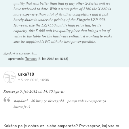
quality that was better than that of any other X-Series unit we
have reviewed to date. With a street price of $160 the X-660 is
more expensive than a lot of its other competitors and it just
barely slides in under the pricing of the Kingwin LZP-550.
However, like the LZP-550 and its high price tag, for its
capacity, this X-660 unit is a quality piece that brings a lot of
value to the table for the hardware enthusiast wanting to make
sure he supplies his PC with the best power possible.
Zgodovina sprememb…
spremenilo:
Tomson
(
5. feb 2012 ob 16:18
)
urke710
::
5. feb 2012, 16:36
Xserces
je
5. feb 2012 ob 14:30
izjavil
:
standard +80 bronze,silver,gold... potem vids tut amperazo
kasna je :)
Kakšna pa je dobra oz. slaba amperaža? Provzaprov, kaj vse to