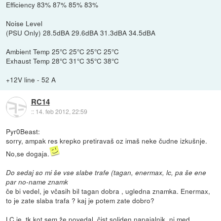
Efficiency 83% 87% 85% 83%
Noise Level
(PSU Only) 28.5dBA 29.6dBA 31.3dBA 34.5dBA
Ambient Temp 25°C 25°C 25°C 25°C
Exhaust Temp 28°C 31°C 35°C 38°C
+12V line - 52 A
RC14
::
14. feb 2012, 22:59
Pyr0Beast:
sorry, ampak res krepko pretiravaš oz imaš neke čudne izkušnje.
No,se dogaja.
Do sedaj so mi še vse slabe trafe (tagan, enermax, lc, pa še ene
par no-name znamk
če bi vedel, je včasih bil tagan dobra , ugledna znamka. Enermax,
to je zate slaba trafa ? kaj je potem zate dobro?
LC je, tk kot sem že povedal, čist soliden napajalnik, ni med