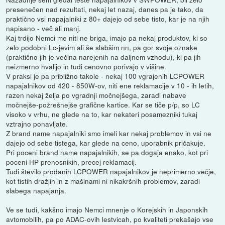
presenečen nad rezultati, nekaj let nazaj, danes pa je tako, da
praktično vsi napajalniki z 80+ dajejo od sebe tisto, kar je na njih
napisano - več ali manj.
Kaj trdijo Nemci me niti ne briga, imajo pa nekaj produktov, ki so
zelo podobni Lc-jevim ali še slabšim nn, pa gor svoje oznake
(praktično jih je večina narejenih na daljnem vzhodu), ki pa jih
neizmerno hvalijo in tudi cenovno porivajo v višine.
V praksi je pa približno takole - nekaj 100 vgrajenih LCPOWER
napajalnikov od 420 - 850W-ov, niti ene reklamacije v 10 - ih letih,
razen nekaj želja po vgradnji močnejšega, zaradi nabave
močnejše-požrešnejše grafične kartice. Kar se tiče p/p, so LC
visoko v vrhu, ne glede na to, kar nekateri posamezniki tukaj
vztrajno ponavljate.
Z brand name napajalniki smo imeli kar nekaj problemov in vsi ne
dajejo od sebe tistega, kar glede na ceno, uporabnik pričakuje.
Pri poceni brand name napajalnikih, se pa dogaja enako, kot pri
poceni HP prenosnikih, precej reklamacij.
Tudi število prodanih LCPOWER napajalnikov je neprimerno večje,
kot tistih dražjih in z mašinami ni nikakršnih problemov, zaradi
slabega napajanja.
Ve se tudi, kakšno imajo Nemci mnenje o Korejskih in Japonskih
avtomobilih, pa po ADAC-ovih lestvicah, po kvaliteti prekašajo vse