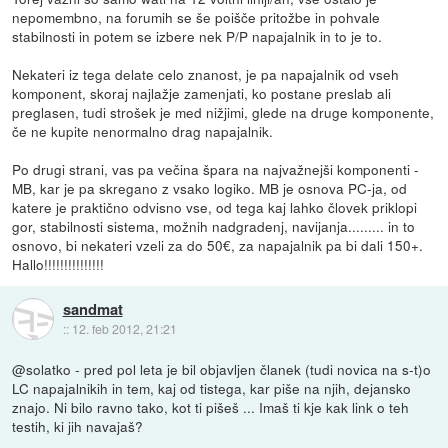
nepomembno, na forumih se še poišče pritožbe in pohvale
stabilnosti in potem se izbere nek P/P napajalnik in to je to.
Nekateri iz tega delate celo znanost, je pa napajalnik od vseh
komponent, skoraj najlažje zamenjati, ko postane preslab ali
preglasen, tudi strošek je med nižjimi, glede na druge komponente,
če ne kupite nenormalno drag napajalnik.
Po drugi strani, vas pa večina špara na najvažnejši komponenti -
MB, kar je pa skregano z vsako logiko. MB je osnova PC-ja, od
katere je praktično odvisno vse, od tega kaj lahko človek priklopi
gor, stabilnosti sistema, možnih nadgradenj, navijanja......... in to
osnovo, bi nekateri vzeli za do 50€, za napajalnik pa bi dali 150+.
Hallo!!!!!!!!!!!!!!!
sandmat
::
12. feb 2012, 21:21
@solatko - pred pol leta je bil objavljen članek (tudi novica na s-t)o
LC napajalnikih in tem, kaj od tistega, kar piše na njih, dejansko
znajo. Ni bilo ravno tako, kot ti pišeš ... Imaš ti kje kak link o teh
testih, ki jih navajaš?