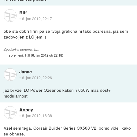
Riff
::
6. jan 2012, 22:17
obe sta dobri firmi pa še tvoja grafična ni tako požrešna, jaz sem
zadovoljen z LC jem :)
Zgodovina sprememb…
spremenil:
Riff
(
6. jan 2012 ob 22:18
)
Janac
::
6. jan 2012, 22:26
jaz bi vzel LC Power Ozeanos kaksnih 650W mas dost+
modularnost
Anney
::
8. jan 2012, 16:38
Vzel sem tega, Corsair Builder Series CX500 V2, bomo videli kako
se obnese.