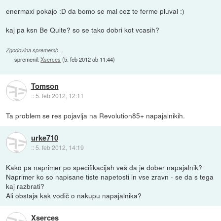
enermaxi pokajo :D da bomo se mal cez te ferme pluval :)
kaj pa ksn Be Quite? so se tako dobri kot vcasih?
Zgodovina sprememb…
spremenil:
Xserces
(
5. feb 2012 ob 11:44
)
Tomson
::
5. feb 2012, 12:11
Ta problem se res pojavlja na Revolution85+ napajalnikih.
urke710
::
5. feb 2012, 14:19
Kako pa naprimer po specifikacijah veš da je dober napajalnik?
Naprimer ko so napisane tiste napetosti in vse zravn - se da s tega
kaj razbrati?
Ali obstaja kak vodič o nakupu napajalnika?
Xserces