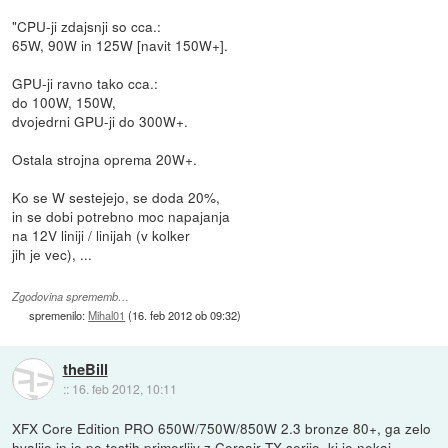
"CPU-ji zdajsnji so cca.:
65W, 90W in 125W [navit 150W+].
GPU-ji ravno tako cca.:
do 100W, 150W,
dvojedrni GPU-ji do 300W+.
Ostala strojna oprema 20W+.
Ko se W sestejejo, se doda 20%,
in se dobi potrebno moc napajanja
na 12V liniji / linijah (v kolker
jih je vec), ...
Zgodovina sprememb…
spremenilo:
Mihal01
(
16. feb 2012 ob 09:32
)
theBill
::
16. feb 2012, 10:11
XFX Core Edition PRO 650W/750W/850W 2.3 bronze 80+, ga zelo
hvalijo in je po testih primerljiv z Corsair TX serijo, ki je nekaj