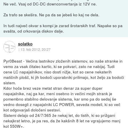
Ne več. Vsaj od DC-DC downconvertanja iz 12V ne.
Za trafo se skešira. Ne pa da se jebeš ko kaj ne dela.
In tudi največ okvar s kompi je zarad šrotarskih traf. Napake so pa
svašta, od crkovanja diskov dalje.
solatko
::
13. feb 2012, 20:27
Pyr0Beast - Večina lastnikov zloženih sistemov, so naše stranke in
vemo za vsak čitalec kartic, ki se pokvari, zato ne nabijaj. Tudi
cene LC napajalnikov, niso dosti nižje, kot so cene nekaterih
matičnih plošč, ki jih bodoči uporabniki prilimajo, kot željo za bodoči
sistem.
Kdor hoče brez veze metat stran denar za super duper
napajalnike, naj ga kar, meni osebno in večini mojih strank je
pomembno stabilno delovanje sistema, kar smo pa do sedaj še
vedno dosegli z napajalniki LC POWER, seveda modeli, ki so več
kot odgovarjali določeni sestavi.
Sistemi delajo od 24/7/365 že nekaj let, do tistih, ki so prižgani
nekajkrat letno, je pa res, da že kakšnih 8 let ne vgrajujemo manj
kot 550W+.