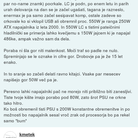
par no-name znamk) pocrkale. LC je podn, po enem letu in parih
urah delovanja na dan se je začel ugašati, tagana je razneslo,
enermax je pa samo začel sesipavat komp, ostale zadeve so
crkovale ko si vklopil USB ali obremnil proc. 550W je ranga 250W
ATX napajalnika iz leta 2000. In 550W LC s tistimi pateičnimi
hladilnički se primerja lahko kvečjemu s 150W jajcem ki je napajal
486ke, ampak važno sam da dela.
Poraba ni šla gor niti malenkost. Moči traf so padle ne nulo.
Spreminjajo se le oznake in cifre gor. Drobovje pa je že 15 let
enako.
In to sranje so začeli delati ravno kitajci. Vsake par mesecev
napišejo gor 50W več pa je.
Peresno lahki napajalniki pač ne morejo niti približno biti zanesljivi.
Tiste tvoje kište imajo porabo pod 80W, zato šrot PSU ne crkne
tako hitro.
Ko boš obremenil tisti PSU s 200W konstantne obremenitve in po
možnosti bo napajalnik sesal vroč zrak od procesorja bo pa rekel
samo *bum*
kmetek