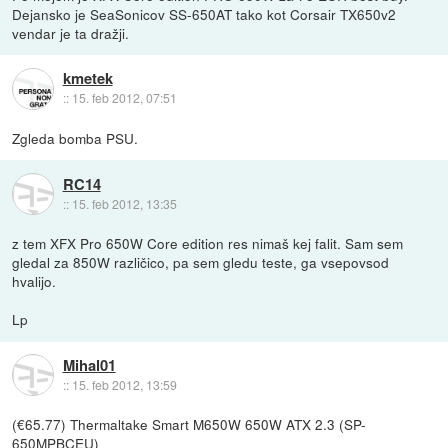
Dejansko je SeaSonicov SS-650AT tako kot Corsair TX650v2
vendar je ta dražji.
kmetek
::
15. feb 2012, 07:51
Zgleda bomba PSU.
RC14
::
15. feb 2012, 13:35
z tem XFX Pro 650W Core edition res nimaš kej falit. Sam sem
gledal za 850W različico, pa sem gledu teste, ga vsepovsod
hvalijo.
Lp
Mihal01
::
15. feb 2012, 13:59
(€65.77) Thermaltake Smart M650W 650W ATX 2.3 (SP-
650MPBCEU)