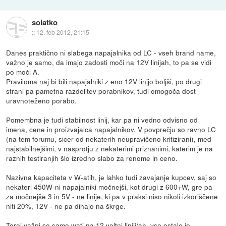
solatko
::
12. feb 2012, 21:15
Danes praktično ni slabega napajalnika od LC - vseh brand name,
važno je samo, da imajo zadosti moči na 12V linijah, to pa se vidi
po moči A.
Praviloma naj bi bili napajalniki z eno 12V linijo boljši, po drugi
strani pa pametna razdelitev porabnikov, tudi omogoča dost
uravnoteženo porabo.
Pomembna je tudi stabilnost linij, kar pa ni vedno odvisno od
imena, cene in proizvajalca napajalnikov. V povprečju so ravno LC
(na tem forumu, sicer od nekaterih neupravičeno kritizirani), med
najstabilnejšimi, v nasprotju z nekaterimi priznanimi, katerim je na
raznih testiranjih šlo izredno slabo za renome in ceno.
Nazivna kapaciteta v W-atih, je lahko tudi zavajanje kupcev, saj so
nekateri 450W-ni napajalniki močnejši, kot drugi z 600+W, gre pa
za močnejše 3 in 5V - ne linije, ki pa v praksi niso nikoli izkoriščene
niti 20%, 12V - ne pa dihajo na škrge.
Torej važni so samo wati na 12 voltni liniji/ah, vse ostalo je