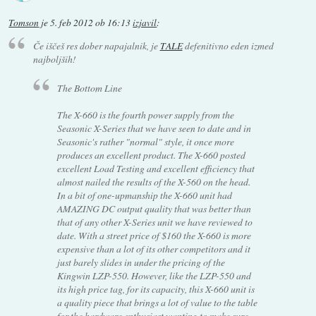
Tomson
je
5. feb 2012 ob 16:13
izjavil
:
Če iščeš res dober napajalnik, je
TALE
defenitivno eden izmed
najboljših!
The Bottom Line
The X-660 is the fourth power supply from the
Seasonic X-Series that we have seen to date and in
Seasonic's rather "normal" style, it once more
produces an excellent product. The X-660 posted
excellent Load Testing and excellent efficiency that
almost nailed the results of the X-560 on the head.
In a bit of one-upmanship the X-660 unit had
AMAZING DC output quality that was better than
that of any other X-Series unit we have reviewed to
date. With a street price of $160 the X-660 is more
expensive than a lot of its other competitors and it
just barely slides in under the pricing of the
Kingwin LZP-550. However, like the LZP-550 and
its high price tag, for its capacity, this X-660 unit is
a quality piece that brings a lot of value to the table
for the hardware enthusiast wanting to make sure