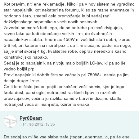
Kot pravim, niti ene reklamacije. Nikoli pa v nov sistem ne vgradimo
star napajalnik, kot nekateri na forumu, ki so za razne enermaxe in
podobno šaro, zmetali celo premoženje in bi sedaj radi
doživljenskega sopotnika v vseh novih sestavah.
Zavedat se moraš tudi tega, da se potrebe po moči dvigujejo,
ravno tako pa tudi obnašanje velikih firm, do švohnejših
napajalnikov slabša. Enermax 450W ni več tisti stari dobri, izpred
5-6 let, pri katerem si moral pazit, da ti ni slučajno padel na nogo,
saj je imel skoraj 4 kg, kvalitetne robe, čeprav neredko s kašno
konstrukcijsko napako.
Sedaj je to napajalnik na nivoju malo boljših LC-jev, ki pa so še
vedno boljši p/p.
Pravi napajalniki dobrih firm se začnejo pri 750W+, ostale pa jim
delajo druge firme.
Če ti to ni čisto jasno, pojdi na kakšen večji servis, kjer je tega
šrota dost, pa si oglej notranjost različnih tipov in različnih
proizvajalcev, večina je razlika samo v barvi in dizajnu škatle,
notranjost veča ali manj ista, oziroma enaka.
Pyr0Beast
::
14. feb 2012, 18:35
Do sedaj so mi še vse slabe trafe (tagan, enermax, lc, pa še ene