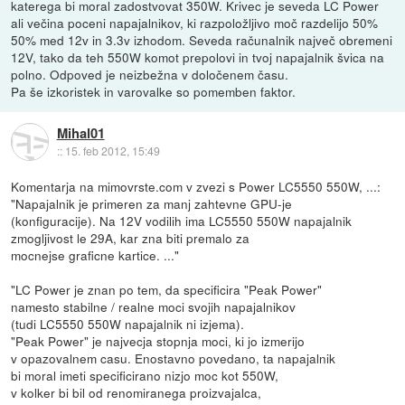
katerega bi moral zadostvovat 350W. Krivec je seveda LC Power
ali večina poceni napajalnikov, ki razpoložljivo moč razdelijo 50%
50% med 12v in 3.3v izhodom. Seveda računalnik največ obremeni
12V, tako da teh 550W komot prepolovi in tvoj napajalnik švica na
polno. Odpoved je neizbežna v določenem času.
Pa še izkoristek in varovalke so pomemben faktor.
Mihal01
::
15. feb 2012, 15:49
Komentarja na mimovrste.com v zvezi s Power LC5550 550W, ...:
"Napajalnik je primeren za manj zahtevne GPU-je
(konfiguracije). Na 12V vodilih ima LC5550 550W napajalnik
zmogljivost le 29A, kar zna biti premalo za
mocnejse graficne kartice. ..."
"LC Power je znan po tem, da specificira "Peak Power"
namesto stabilne / realne moci svojih napajalnikov
(tudi LC5550 550W napajalnik ni izjema).
"Peak Power" je najvecja stopnja moci, ki jo izmerijo
v opazovalnem casu. Enostavno povedano, ta napajalnik
bi moral imeti specificirano nizjo moc kot 550W,
v kolker bi bil od renomiranega proizvajalca,