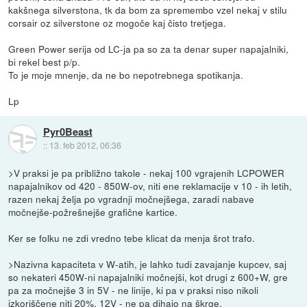
kakšnega silverstona, tk da bom za spremembo vzel nekaj v stilu
corsair oz silverstone oz mogoče kaj čisto tretjega.
Green Power serija od LC-ja pa so za ta denar super napajalniki,
bi rekel best p/p.
To je moje mnenje, da ne bo nepotrebnega spotikanja.
Lp
Pyr0Beast
::
13. feb 2012, 06:36
>V praksi je pa približno takole - nekaj 100 vgrajenih LCPOWER
napajalnikov od 420 - 850W-ov, niti ene reklamacije v 10 - ih letih,
razen nekaj želja po vgradnji močnejšega, zaradi nabave
močnejše-požrešnejše grafične kartice.
Ker se folku ne zdi vredno tebe klicat da menja šrot trafo.
>Nazivna kapaciteta v W-atih, je lahko tudi zavajanje kupcev, saj
so nekateri 450W-ni napajalniki močnejši, kot drugi z 600+W, gre
pa za močnejše 3 in 5V - ne linije, ki pa v praksi niso nikoli
izkoriščene niti 20%, 12V - ne pa dihajo na škrge.