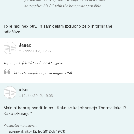
he supplies his PC with the best power possible.
To je moj nex buy. In sam delam izključno zelo informirane
odločitve.
Janac
::
6. feb 2012, 08:35
Janac
je
5. feb 2012 ob 22:41
izjavil
:
http://www.mlacom.si/cougar-a760
aiko
::
12. feb 2012, 19:03
Malo si bom sposodil temo.. Kako se kaj obnesejo Thermaltake-i?
Kake izkušnje?
Zgodovina sprememb…
spremenil:
aiko
(
12. feb 2012 ob 19:03
)