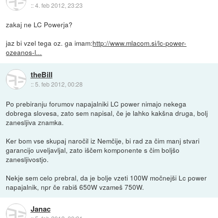
::
4. feb 2012, 23:23
zakaj ne LC Powerja?
jaz bi vzel tega oz. ga imam:
http://www.mlacom.si/lc-power-
ozeanos-l...
theBill
::
5. feb 2012, 00:28
Po prebiranju forumov napajalniki LC power nimajo nekega
dobrega slovesa, zato sem napisal, če je lahko kakšna druga, bolj
zanesljiva znamka.
Ker bom vse skupaj naročil iz Nemčije, bi rad za čim manj stvari
garancijo uveljavljal, zato iščem komponente s čim boljšo
zanesljivostjo.
Nekje sem celo prebral, da je bolje vzeti 100W močnejši Lc power
napajalnik, npr če rabiš 650W vzameš 750W.
Janac