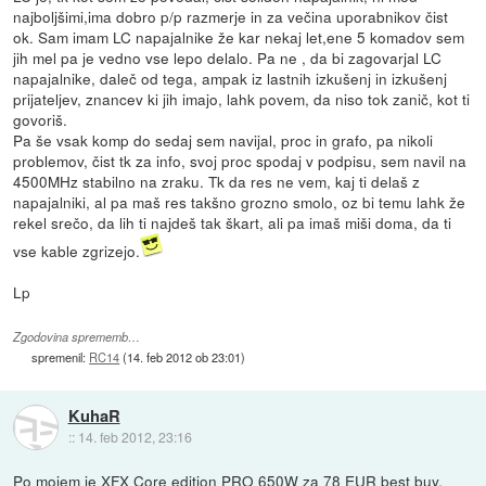
najboljšimi,ima dobro p/p razmerje in za večina uporabnikov čist
ok. Sam imam LC napajalnike že kar nekaj let,ene 5 komadov sem
jih mel pa je vedno vse lepo delalo. Pa ne , da bi zagovarjal LC
napajalnike, daleč od tega, ampak iz lastnih izkušenj in izkušenj
prijateljev, znancev ki jih imajo, lahk povem, da niso tok zanič, kot ti
govoriš.
Pa še vsak komp do sedaj sem navijal, proc in grafo, pa nikoli
problemov, čist tk za info, svoj proc spodaj v podpisu, sem navil na
4500MHz stabilno na zraku. Tk da res ne vem, kaj ti delaš z
napajalniki, al pa maš res takšno grozno smolo, oz bi temu lahk že
rekel srečo, da lih ti najdeš tak škart, ali pa imaš miši doma, da ti
vse kable zgrizejo.
Lp
Zgodovina sprememb…
spremenil:
RC14
(
14. feb 2012 ob 23:01
)
KuhaR
::
14. feb 2012, 23:16
Po mojem je XFX Core edition PRO 650W za 78 EUR best buy.