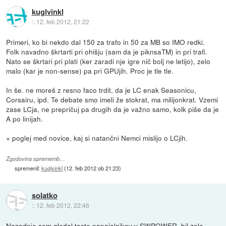
kuglvinkl
::
12. feb 2012, 21:22
Primeri, ko bi nekdo dal 150 za trafo in 50 za MB so IMO redki.
Folk navadno škrtarti pri ohišju (sam da je piknsaTM) in pri trafi.
Nato se škrtari pri plati (ker zaradi nje igre nič bolj ne letijo), zelo
malo (kar je non-sense) pa pri GPUjih. Proc je tle tle.
In še. ne moreš z resno faco trdit, da je LC enak Seasonicu,
Corsairu, ipd. Te debate smo imeli že stokrat, ma milijonkrat. Vzemi
zase LCja, ne prepričuj pa drugih da je važno samo, kolk piše da je
A po linijah.
+ poglej med novice, kaj si natančni Nemci mislijo o LCjih.
Zgodovina sprememb…
spremenil:
kuglvinkl
(
12. feb 2012 ob 21:23
)
solatko
::
12. feb 2012, 22:46
Nazadnje sem gledal teste napajalnikov v SWPOWER, bil zelo