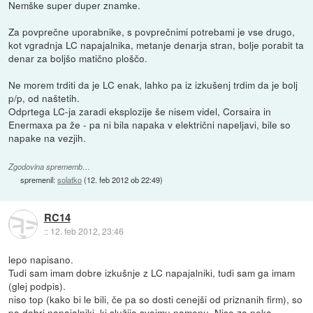
Nemške super duper znamke.
Za povprečne uporabnike, s povprečnimi potrebami je vse drugo,
kot vgradnja LC napajalnika, metanje denarja stran, bolje porabit ta
denar za boljšo matično ploščo.
Ne morem trditi da je LC enak, lahko pa iz izkušenj trdim da je bolj
p/p, od naštetih.
Odprtega LC-ja zaradi eksplozije še nisem videl, Corsaira in
Enermaxa pa že - pa ni bila napaka v električni napeljavi, bile so
napake na vezjih.
Zgodovina sprememb…
spremenil:
solatko
(
12. feb 2012 ob 22:49
)
RC14
::
12. feb 2012, 23:46
lepo napisano.
Tudi sam imam dobre izkušnje z LC napajalniki, tudi sam ga imam
(glej podpis).
niso top (kako bi le bili, če pa so dosti cenejši od priznanih firm), so
pa dobri napajalniki, ki služijo svojmu namenu. Niso za neka