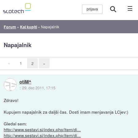
☰
Forum
»
Kaj kupiti
»
Napajalnik
Napajalnik
«
1
2
»
otiM^
::
29. dec 2011, 17:15
Zdravo!
Kupujem napajalnik za daljši čas. Dosti imam menjavanja LCjev:)
Gledal sem:
http://www.sestavi.si/index.php/item/di...
http://www.sestavi.si/index.php/item/di...