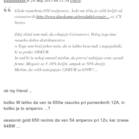
klkkkkkkkkkk
je
29. maj 2013 ob 11:54
izjavil
:
Glede rasurbota 650 realpower... kokr sm slišu je velik boljši od
coirsairovih
http://www.dinokomp.at/produkt/corsair-...
oz. CX
Series.
Zdej slišal sem tudi, da crkujejo Coirsairovi. Poleg tega ima
rasurbo dobro distributerstvo
+ Tega sem bral prkeo neta, da se lahko kosa tudi z napajalniki,
ki so preko 100EUR
In rad bi še nekaj omenil mislim, da preveč nabijajo cene zaradi
ferme. Mogoče so 5-10% boljši, ampak so 50% dražji.
Mislim, da velik nategujejo 120EUR za 650W?....
ok my friend ...
koliko W lahko da ven ta 650w rasurbo pri pomembnih 12A, in
koliko je to amperov ...?
seasonic gold 650 recimo da ven 54 amperov pri 12v, kar znese
648W ...