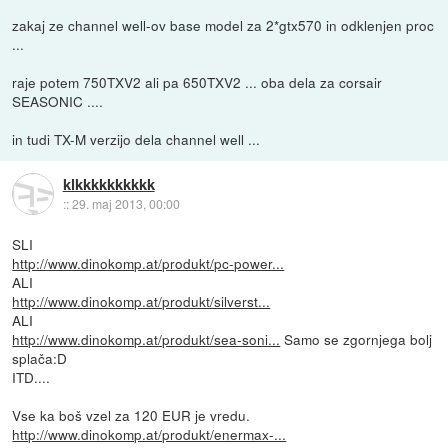
zakaj ze channel well-ov base model za 2*gtx570 in odklenjen proc
...
raje potem 750TXV2 ali pa 650TXV2 ... oba dela za corsair
SEASONIC ....
in tudi TX-M verzijo dela channel well ...
klkkkkkkkkkk
::
29. maj 2013, 00:00
SLI
http://www.dinokomp.at/produkt/pc-power...
ALI
http://www.dinokomp.at/produkt/silverst...
ALI
http://www.dinokomp.at/produkt/sea-soni...
Samo se zgornjega bolj
splača:D
ITD....
Vse ka boš vzel za 120 EUR je vredu.
http://www.dinokomp.at/produkt/enermax-...