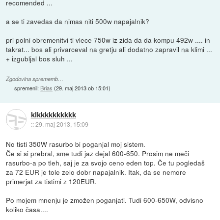
recomended ...
a se ti zavedas da nimas niti 500w napajalnik?
pri polni obremenitvi ti vlece 750w iz zida da da kompu 492w .... in
takrat... bos ali privarceval na gretju ali dodatno zapravil na klimi ...
+ izgubljal bos sluh ...
Zgodovina sprememb…
spremenil:
Brias
(
29. maj 2013 ob 15:01
)
klkkkkkkkkkk
::
29. maj 2013, 15:09
No tisti 350W rasurbo bi poganjal moj sistem.
Če si si prebral, sme tudi jaz dejal 600-650. Prosim ne meči
rasurbo-a po tleh, saj je za svojo ceno eden top. Če tu pogledaš
za 72 EUR je tole zelo dobr napajalnik. Itak, da se nemore
primerjat za tistimi z 120EUR.
Po mojem mnenju je zmožen poganjati. Tudi 600-650W, odvisno
koliko časa....