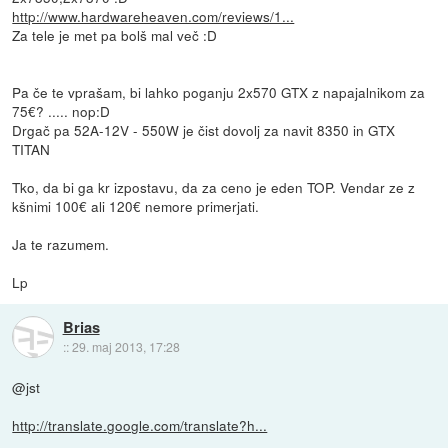
http://www.hardwareheaven.com/reviews/1...
Za tele je met pa bolš mal več :D
Pa če te vprašam, bi lahko poganju 2x570 GTX z napajalnikom za
75€? ..... nop:D
Drgač pa 52A-12V - 550W je čist dovolj za navit 8350 in GTX
TITAN
Tko, da bi ga kr izpostavu, da za ceno je eden TOP. Vendar ze z
kšnimi 100€ ali 120€ nemore primerjati.
Ja te razumem.
Lp
Brias
::
29. maj 2013, 17:28
@jst
http://translate.google.com/translate?h...