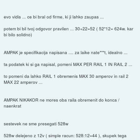
evo vidis ... ce bi bral od firme, ki ji lahko zaupas ...
potem bi bil tvoj odgovor pravilen ... 30+22=52 ( 52*12= 624w. kar
bi bilo solidno)
AMPAK je specifikacija napisana .... za laike nate***t, idealno ...
ta podatek ki si ga napisal, pomeni MAX PER RAIL 1 IN RAIL 2 ...
to pomeni da lahko RAIL 1 obremenis MAX 30 amperov in rail 2
MAX 22 amperov ...
AMPAK NIKAKOR ne mores oba raila obremenit do konca /
naenkrat
sestevek ne sme presegati 528w
528w delejeno z 12v ( simple racun: 528:12=44 ), skupek tega