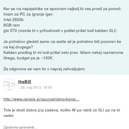
Ker se na napajalnike ne spoznam najbolj bi vas prosil za pomoč.
Imam za PC za igranje iger:
Intel 2600k
8GB ram
gtx 570 (morda bi v prihodnosti v poštel prišel tudi kakšen SLI)
Je potrebno gledati samo na watte ali je potrebno biti pozoren še
na kaj drugega?
Kakšen predlog bi mi tudi prišel zelo prav. Iščem nekaj razmeroma
tihega, budget pa je ~100€.
Za odgovore se vam že v naprej zahvaljujem.
theBill
::
28. maj 2013, 18:43
http://www.ceneje.si/racunalnistvo/komp...
Tole je dosti dobra p/p zadeva, koliko W pa rabiš za SLI pa ne bi
vedel.
Zgodovina sprememb…