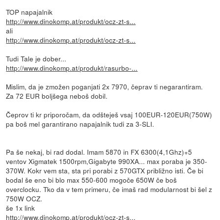
TOP napajalnik
http://www.dinokomp.at/produkt/ocz-zt-s...
ali
http://www.dinokomp.at/produkt/ocz-zt-s...
Tudi Tale je dober...
http://www.dinokomp.at/produkt/rasurbo-...
Mislim, da je zmožen poganjati 2x 7970, čeprav ti negarantiram.
Za 72 EUR boljšega neboš dobil.
Čeprov ti kr priporočam, da odšteješ vsaj 100EUR-120EUR(750W)
pa boš mel garantirano napajalnik tudi za 3-SLI.
Pa še nekaj, bi rad dodal. Imam 5870 in FX 6300(4,1Ghz)+5
ventov Xigmatek 1500rpm,Gigabyte 990XA... max poraba je 350-
370W. Kokr vem sta, sta pri porabi z 570GTX približno isti. Če bi
bodal še eno bi blo max 550-600 mogoče 650W če boš
overclocku. Tko da v tem primeru, če imaš rad modularnost bi šel z
750W OCZ.
še 1x link
http://www.dinokomp.at/produkt/ocz-zt-s...