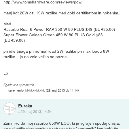
http://www.tomshardware.com/reviews/pow...
manj kot 20W oz. 19W razlike med gold certifikatom in nobenim....
Med
Rasurbo Real & Power RAP 350 W 80 PLUS $49 (EUR35.00)
Super Flower Golden Green 450 W 80 PLUS Gold $83
(EUR59.00)
pri idle tmaga pri normal load 2W razlike pri max loadu 8W
razlike... ja no zelo veliko se pozna..
Lp
Zgodovina sprememb…
spremenilo:
klkkkkkkkkkk
(
29. maj 2013 ob 14:14
)
Eureka
::
29. maj 2013, 14:54
Zanimivo da moj rasurbo 650W ECO, ki je vgrajen spodaj ohišja,
ob največjih obremenitvah (ob vseh teh "enormnih" izgubah) še