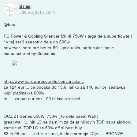
Brias
::
29. maj 2013, 09:14
@bee
PC Power & Cooling Silencer Mk III 750W ( tega dela superflower )
/ v tej seriji seasonic dela do 600w
however there are better 80+ gold units, partocular those
manufactured by Seasonic
http://www.hardwaresecrets.com/article/...
za 124 eur ... ce pocaka do 15.6. lahko za 140 eur pri sestavi.si
kupi platimax-a 600w
to .... za par eur cez 100 bi imelo smisel ...
OCZ ZT Series 650W, 750w ( to dela Great Wall )
great wall .... niti LC ne da njim za delat njihovih TOP napajalnikov,
zame tudi TOP LC za 50% off ni best buy ...
83 in 95 eur .;.. od iste firme, ki dela srednje LCje .... BRONZE ...