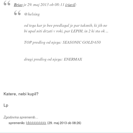
Brias
je
29. maj 2013 ob 08:11
izjavil
:
@helsing
od tega kar je bee predlagal je par taksnih, ki jih ne
bi upal niti drzati v roki, par LEPIH, in 2 ki sta ok ...
TOP predlog od njega: SEASONIC GOLD 650
drugi predlog od njega: ENERMAX
Katere, nebi kupil?
Lp
Zgodovina sprememb…
spremenilo:
klkkkkkkkkkk
(
29. maj 2013 ob 08:26
)