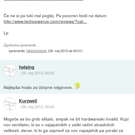
Če ne si pa tuki mal poglej. Pa pozoren bodi na datum
http://www.techpowerup.com/reviews/?cat...
Lp
Zgodovina sprememb…
spremenilo:
klkkkkkkkkkk
(
29. maj 2013 ob 00:01
)
helsing
::
29. maj 2013, 00:33
Najlepša hvala za izčrpne odgovore.
Kurzweil
::
29. maj 2013, 00:40
Mogoče se bo grdo slišalo, ampak ne bit hardwareski invalid. Kupi
nov ventilator, ki so v najapalnikih v veliki večini stnadrdnih
velikosti, denar, ki bi ga zapravil za nov napajalnik pa porabi za