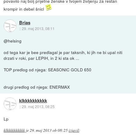
povavilo naj bolj prijetne ženske v tvojem življenju za restan
krompir in debel šnicl
Brias
::
29. maj 2013, 08:11
@helsing
od tega kar je bee predlagal je par taksnih, ki jih ne bi upal niti
drzati v roki, par LEPIH, in 2 ki sta ok ...
TOP predlog od njega: SEASONIC GOLD 650
drugi predlog od njega: ENERMAX
klkkkkkkkkkk
::
29. maj 2013, 08:25
Lp
klkkkkkkkkkk
je
29. maj 2013 ob 08:25
izjavil
: