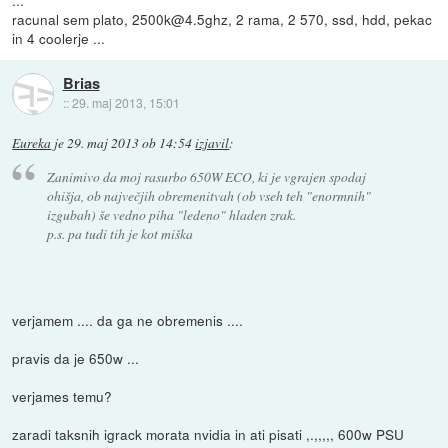
...
racunal sem plato, 2500k@4.5ghz, 2 rama, 2 570, ssd, hdd, pekac
in 4 coolerje ...
Brias
::
29. maj 2013, 15:01
Eureka
je
29. maj 2013 ob 14:54
izjavil
:
Zanimivo da moj rasurbo 650W ECO, ki je vgrajen spodaj
ohišja, ob največjih obremenitvah (ob vseh teh "enormnih"
izgubah) še vedno piha "ledeno" hladen zrak.
p.s. pa tudi tih je kot miška
verjamem .... da ga ne obremenis ....
pravis da je 650w ...
verjames temu?
zaradi taksnih igrack morata nvidia in ati pisati ,.,,,,, 600w PSU