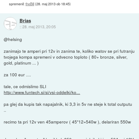
spremenil:
theBill
(
28. maj 2013 ob 18:45
)
Brias
::
28. maj 2013, 20:05
@helsing
zanimajo te amperi pri 12v in zanima te, koliko watov se pri futranju
tvojega kompa spremeni v odvecno toploto ( 80+ bronze, silver,
gold, platinum ... )
za 100 eur ....
tale, ce odmislimo SLI
http://www.funtech.si/si/vsi-oddelki/ko...
pa glej da kupis tak napajalnik, ki 3,3 in 5v ne steje k total outputu
..
recimo ta pri 12v ven 45amperov ( 45*12=540w ), delariran 550w