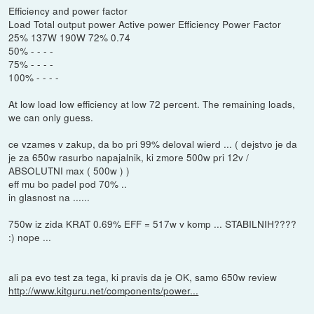
Efficiency and power factor
Load Total output power Active power Efficiency Power Factor
25% 137W 190W 72% 0.74
50% - - - -
75% - - - -
100% - - - -
At low load low efficiency at low 72 percent. The remaining loads,
we can only guess.
ce vzames v zakup, da bo pri 99% deloval wierd ... ( dejstvo je da
je za 650w rasurbo napajalnik, ki zmore 500w pri 12v /
ABSOLUTNI max ( 500w ) )
eff mu bo padel pod 70% ..
in glasnost na ......
750w iz zida KRAT 0.69% EFF = 517w v komp ... STABILNIH????
:) nope ...
ali pa evo test za tega, ki pravis da je OK, samo 650w review
http://www.kitguru.net/components/power...