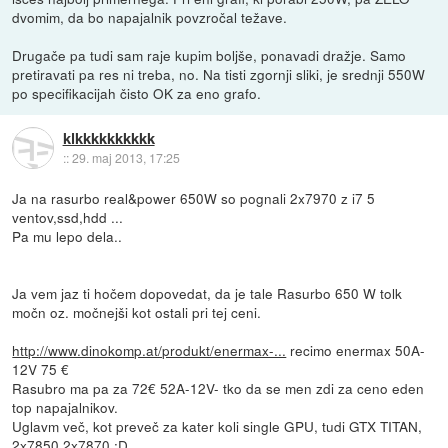
dvomim, da bo napajalnik povzročal težave.
Drugače pa tudi sam raje kupim boljše, ponavadi dražje. Samo
pretiravati pa res ni treba, no. Na tisti zgornji sliki, je srednji 550W
po specifikacijah čisto OK za eno grafo.
klkkkkkkkkkk
::
29. maj 2013, 17:25
Ja na rasurbo real&power 650W so pognali 2x7970 z i7 5
ventov,ssd,hdd ...
Pa mu lepo dela..
Ja vem jaz ti hočem dopovedat, da je tale Rasurbo 650 W tolk
močn oz. močnejši kot ostali pri tej ceni.
http://www.dinokomp.at/produkt/enermax-...
recimo enermax 50A-
12V 75 €
Rasubro ma pa za 72€ 52A-12V- tko da se men zdi za ceno eden
top napajalnikov.
Uglavm več, kot preveč za kater koli single GPU, tudi GTX TITAN,
2x7850,2x7870 :D