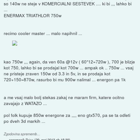
so 140w ne steje v KOMERCIALNI SESTEVEK .... ki bi ,,, lahko bi
...
ENERMAX TRIATHLOR 750w
recimo cooler master ... malo napihnil ...
kao 750w ,,, again, da ven 60a @12v ( 60*12=720w ), 700 je blizje
kot 750, lahko bi se prodajal kot 700w ... ampak ok .. 750w ... vsaj
ne pristeje zraven 150w od 3.3 in 5v, in se prodaja kot
720+150=870w, rasurbo bi mu 900w nalimal ... energon pa 1k
a me vsaj malo bolj stekas zakaj ne maram firm, katere ocitno
zavajajo z WATAZO ...
pol folk kupuje 850w energone za ,,,, eno gtx570, pa se ta odleti
po dveh 3d markih ...
Zgodovina sprememb…
spremenil:
Brias
(
29. maj 2013 ob 15:39
)