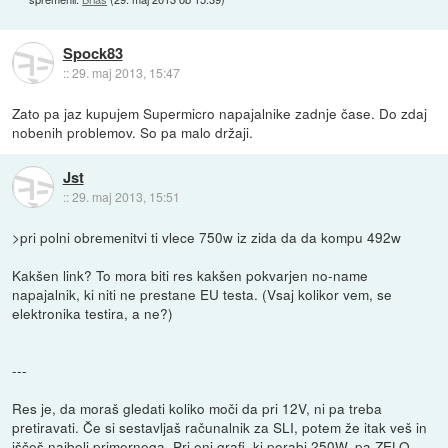
Spock83
::
29. maj 2013, 15:47
Zato pa jaz kupujem Supermicro napajalnike zadnje čase. Do zdaj
nobenih problemov. So pa malo držaji.
Jst
::
29. maj 2013, 15:51
>pri polni obremenitvi ti vlece 750w iz zida da da kompu 492w
Kakšen link? To mora biti res kakšen pokvarjen no-name
napajalnik, ki niti ne prestane EU testa. (Vsaj kolikor vem, se
elektronika testira, a ne?)
---
Res je, da moraš gledati koliko moči da pri 12V, ni pa treba
pretiravati. Če si sestavljaš računalnik za SLI, potem že itak veš in
iščeš najbolj primernega. Pri eni grafi, ki porabi 250W, pa ZELO