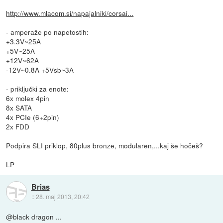
http://www.mlacom.si/napajalniki/corsai...
- amperaže po napetostih:
+3.3V~25A
+5V~25A
+12V~62A
-12V~0.8A +5Vsb~3A
- priključki za enote:
6x molex 4pin
8x SATA
4x PCIe (6+2pin)
2x FDD
Podpira SLI priklop, 80plus bronze, modularen,...kaj še hočeš?
LP
Brias
::
28. maj 2013, 20:42
@black dragon ...