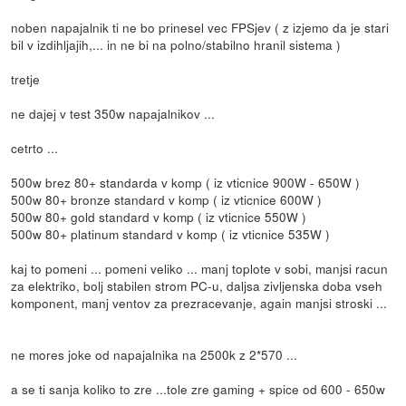
noben napajalnik ti ne bo prinesel vec FPSjev ( z izjemo da je stari
bil v izdihljajih,... in ne bi na polno/stabilno hranil sistema )
tretje
ne dajej v test 350w napajalnikov ...
cetrto ...
500w brez 80+ standarda v komp ( iz vticnice 900W - 650W )
500w 80+ bronze standard v komp ( iz vticnice 600W )
500w 80+ gold standard v komp ( iz vticnice 550W )
500w 80+ platinum standard v komp ( iz vticnice 535W )
kaj to pomeni ... pomeni veliko ... manj toplote v sobi, manjsi racun
za elektriko, bolj stabilen strom PC-u, daljsa zivljenska doba vseh
komponent, manj ventov za prezracevanje, again manjsi stroski ...
ne mores joke od napajalnika na 2500k z 2*570 ...
a se ti sanja koliko to zre ...tole zre gaming + spice od 600 - 650w