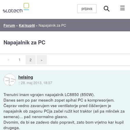
☰
Forum
»
Kaj kupiti
»
Napajalnik za PC
Napajalnik za PC
«
1
2
»
helsing
::
28. maj 2013, 18:37
Trenutni imam vgrajen napajalnik LC8850 (850W).
Danes sem po par mesecih zopet spihal PC s kompresorjem.
Čeprav vedno zavarujem vse ventilatorje pred čiščenjem je
napajalnik ob zagonu PCja začel ružit kot traktor (ali pa mlinček za
semena)... pač nenormalno glasno.
Dvomim, da bi se zadevo dalo popravit, zato bom vrjetno kar kupil
drugega.