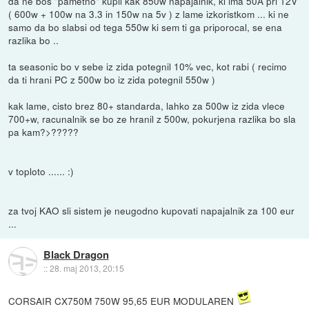
da ne bos "pametno" kupil kak 850w napajalnik, ki ima 50A pri 12V
( 600w + 100w na 3.3 in 150w na 5v ) z lame izkoristkom ... ki ne
samo da bo slabsi od tega 550w ki sem ti ga priporocal, se ena
razlika bo ..
ta seasonic bo v sebe iz zida potegnil 10% vec, kot rabi ( recimo
da ti hrani PC z 500w bo iz zida potegnil 550w )
kak lame, cisto brez 80+ standarda, lahko za 500w iz zida vlece
700+w, racunalnik se bo ze hranil z 500w, pokurjena razlika bo sla
pa kam?>?????
v toploto ...... :)
za tvoj KAO sli sistem je neugodno kupovati napajalnik za 100 eur
...
Black Dragon
::
28. maj 2013, 20:15
CORSAIR CX750M 750W 95,65 EUR MODULAREN