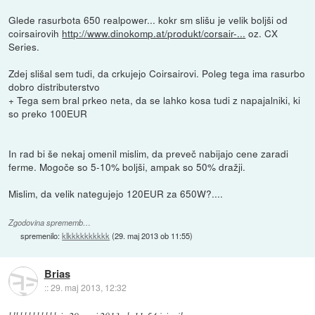
Glede rasurbota 650 realpower... kokr sm slišu je velik boljši od
coirsairovih
http://www.dinokomp.at/produkt/corsair-...
oz. CX
Series.
Zdej slišal sem tudi, da crkujejo Coirsairovi. Poleg tega ima rasurbo
dobro distributerstvo
+ Tega sem bral prkeo neta, da se lahko kosa tudi z napajalniki, ki
so preko 100EUR
In rad bi še nekaj omenil mislim, da preveč nabijajo cene zaradi
ferme. Mogoče so 5-10% boljši, ampak so 50% dražji.
Mislim, da velik nategujejo 120EUR za 650W?....
Zgodovina sprememb…
spremenilo:
klkkkkkkkkkk
(
29. maj 2013 ob 11:55
)
Brias
::
29. maj 2013, 12:32