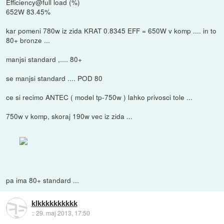
Efficiency@full load (%)
652W 83.45%
kar pomeni 780w iz zida KRAT 0.8345 EFF = 650W v komp .... in to
80+ bronze ...
manjsi standard ,.... 80+
se manjsi standard .... POD 80
ce si recimo ANTEC ( model tp-750w ) lahko privosci tole ...
750w v komp, skoraj 190w vec iz zida ...
pa ima 80+ standard ...
klkkkkkkkkkk
::
29. maj 2013, 17:50