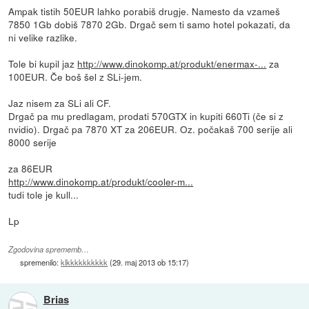
Ampak tistih 50EUR lahko porabiš drugje. Namesto da vzameš
7850 1Gb dobiš 7870 2Gb. Drgač sem ti samo hotel pokazati, da
ni velike razlike.
Tole bi kupil jaz
http://www.dinokomp.at/produkt/enermax-...
za
100EUR. Če boš šel z SLi-jem.
Jaz nisem za SLi ali CF.
Drgač pa mu predlagam, prodati 570GTX in kupiti 660Ti (če si z
nvidio). Drgač pa 7870 XT za 206EUR. Oz. počakaš 700 serije ali
8000 serije
za 86EUR
http://www.dinokomp.at/produkt/cooler-m...
tudi tole je kull...
Lp
Zgodovina sprememb…
spremenilo:
klkkkkkkkkkk
(
29. maj 2013 ob 15:17
)
Brias