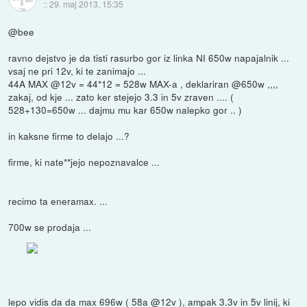
::
29. maj 2013, 15:35
@bee
ravno dejstvo je da tisti rasurbo gor iz linka NI 650w napajalnik ...
vsaj ne pri 12v, ki te zanimajo ...
44A MAX @12v = 44*12 = 528w MAX-a , deklariran @650w ,,,,
zakaj, od kje ... zato ker stejejo 3.3 in 5v zraven .... (
528+130=650w ... dajmu mu kar 650w nalepko gor .. )
in kaksne firme to delajo ...?
firme, ki nate**jejo nepoznavalce ...
recimo ta eneramax. ...
700w se prodaja ...
lepo vidis da da max 696w ( 58a @12v ), ampak 3.3v in 5v linij, ki