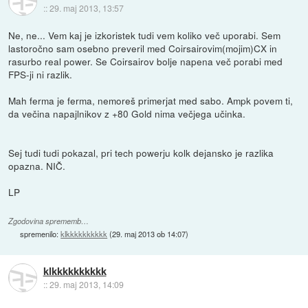
::
29. maj 2013, 13:57
Ne, ne... Vem kaj je izkoristek tudi vem koliko več uporabi. Sem
lastoročno sam osebno preveril med Coirsairovim(mojim)CX in
rasurbo real power. Se Coirsairov bolje napena več porabi med
FPS-ji ni razlik.
Mah ferma je ferma, nemoreš primerjat med sabo. Ampk povem ti,
da večina napajlnikov z +80 Gold nima večjega učinka.
Sej tudi tudi pokazal, pri tech powerju kolk dejansko je razlika
opazna. NIČ.
LP
Zgodovina sprememb…
spremenilo:
klkkkkkkkkkk
(
29. maj 2013 ob 14:07
)
klkkkkkkkkkk
::
29. maj 2013, 14:09