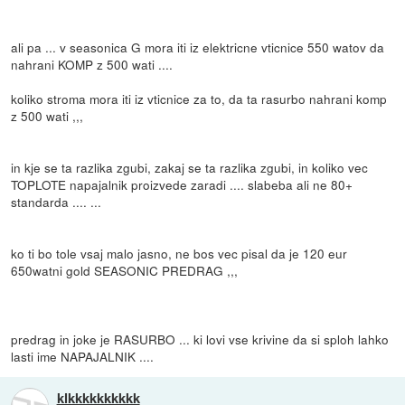
ali pa ... v seasonica G mora iti iz elektricne vticnice 550 watov da
nahrani KOMP z 500 wati ....
koliko stroma mora iti iz vticnice za to, da ta rasurbo nahrani komp
z 500 wati ,,,
in kje se ta razlika zgubi, zakaj se ta razlika zgubi, in koliko vec
TOPLOTE napajalnik proizvede zaradi .... slabeba ali ne 80+
standarda .... ...
ko ti bo tole vsaj malo jasno, ne bos vec pisal da je 120 eur
650watni gold SEASONIC PREDRAG ,,,
predrag in joke je RASURBO ... ki lovi vse krivine da si sploh lahko
lasti ime NAPAJALNIK ....
klkkkkkkkkkk