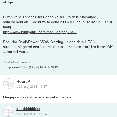
ah kje ...
SilverStone Strider Plus Series 750W ( to dela enchance )
sam po sebi ok ... ce bi za to ceno bil GOLD oz. bil to kar je 20 eur
manj ...
http://www.jonnyguru.com/modules.php?na...
Rasurbo Real&Power 650W Gaming ( njega dela HEC )
stran od njega od cetrtino resnih kist ... za malo manj kot base, OK
... karkoli vec ...
Zgodovina sprememb…
spremenil:
Brias
(
29. maj 2013 ob 09:15
)
Robi :P
::
29. maj 2013, 10:37
Menjaj samo vent če ruži bo veliko ceneje
klkkkkkkkkkk
::
29. maj 2013, 11:54