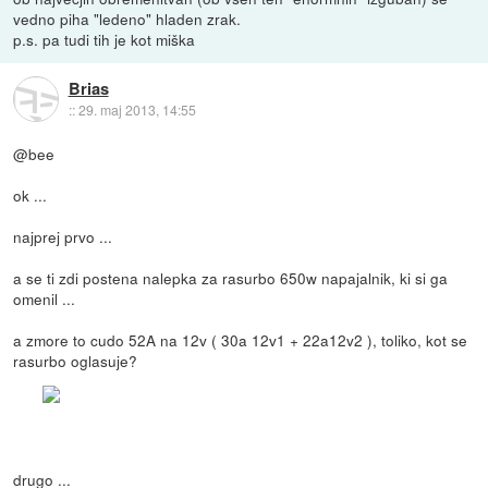
vedno piha "ledeno" hladen zrak.
p.s. pa tudi tih je kot miška
Brias
::
29. maj 2013, 14:55
@bee
ok ...
najprej prvo ...
a se ti zdi postena nalepka za rasurbo 650w napajalnik, ki si ga
omenil ...
a zmore to cudo 52A na 12v ( 30a 12v1 + 22a12v2 ), toliko, kot se
rasurbo oglasuje?
drugo ...