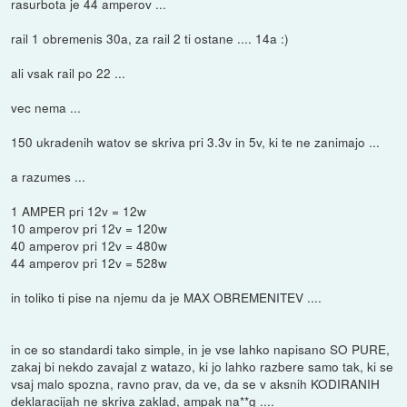
rasurbota je 44 amperov ...
rail 1 obremenis 30a, za rail 2 ti ostane .... 14a :)
ali vsak rail po 22 ...
vec nema ...
150 ukradenih watov se skriva pri 3.3v in 5v, ki te ne zanimajo ...
a razumes ...
1 AMPER pri 12v = 12w
10 amperov pri 12v = 120w
40 amperov pri 12v = 480w
44 amperov pri 12v = 528w
in toliko ti pise na njemu da je MAX OBREMENITEV ....
in ce so standardi tako simple, in je vse lahko napisano SO PURE,
zakaj bi nekdo zavajal z watazo, ki jo lahko razbere samo tak, ki se
vsaj malo spozna, ravno prav, da ve, da se v aksnih KODIRANIH
deklaracijah ne skriva zaklad, ampak na**g ....