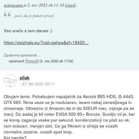
scipascapa
je
2. nov 2022 ob 11:10
izjavil
:
pazi, da je future proof.
Vso srečo s tem danes :)
https://geizhals.eu/?cat=gehps&xf=19420...
Zgodovina sprememb…
spremenil:
PrimozR
(
2. nov 2022 ob 17:02
)
silak
::
27. feb 2023, 20:17
Obujam temo. Potrebujem napajalnik za Asrock B85-HDS, i5-4440,
GTX 660. Nima veze ce je modularen, iscem nekaj zanesljivega in
cimceneje. Obvezno iz Amazon.de in do 50EUR max, najraje pa se
manj. Do sedaj je bil noter EVGA 500 80+ Bronze. Sumljiv mi je, ker
se komp zaganja vsake par sekund, kondenzatorji na plati so ok,
ram ociscen, menjan slot. Ce ga fliknem iz ohisja se vcasih
normalno zazene, vcasih spet loop.
Kaj menite?