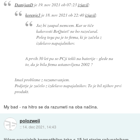
DamijanD
je
19. nov 2021 ob 07:23
izjavil
:
korenje3
je
18. nov 2021 ob 22:40
izjavil
:
Jaz bi zaupal nemcem. Kar se tiče
kakovosti BeQuiet! ne bo razočaral.
Poleg tega pa je to firma, ki je začela z
izdelavo napajalnikov.
A prvih 30 let pa so PCji tekli na baterije - glede na
to, da je bila firma ustanovljena 2002 ?
Imaš probleme z razumevanjem.
Podjetje je začelo z izdelavo napajalnikov. To je bil njihov prvi
produkt.
My bad - na hitro se da razumeti na oba načina.
polozweii
::
14. dec 2021, 14:43
Iščem napajalnik kompatibilen tako s 15 let starim računalnikom