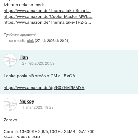
Izbiram nekako med:
https://www.amazon.de/Thermaltake-Smart...
https://www.amazon.de/Cooler-Master-MWE...
https://www.amazon.de/Thermaltake-TR2-S...
Zgodovina sprememb…
spremenilo:
silak
(
27. feb 2023 ob 20:21
)
Han
::
27. feb 2023, 20:59
Lahko poskusiš srečo s CM ali EVGA.
https://www.amazon.de/dp/B07FM2MMYV
Nejkoy
::
1. mar 2023, 18:28
Zdravo
Core i5-13600KF 2,6/5,10GHz 24MB LGA1700
Nvidia 3060 ti 8GB