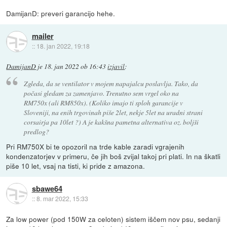
DamijanD: preveri garancijo hehe.
mailer
::
18. jan 2022, 19:18
DamijanD
je
18. jan 2022 ob 16:43
izjavil
:
Zgleda, da se ventilator v mojem napajalcu poslavlja. Tako, da
počasi gledam za zamenjavo. Trenutno sem vrgel oko na
RM750x (ali RM850x). (Koliko imajo ti sploh garancije v
Sloveniji, na enih trgovinah piše 2let, nekje 5let na uradni strani
corsairja pa 10let ?) A je kakšna pametna alternativa oz. boljši
predlog?
Pri RM750X bi te opozoril na trde kable zaradi vgrajenih
kondenzatorjev v primeru, če jih boš zvijal takoj pri plati. In na škatli
piše 10 let, vsaj na tisti, ki pride z amazona.
sbawe64
::
8. mar 2022, 15:33
Za low power (pod 150W za celoten) sistem iščem nov psu, sedanji