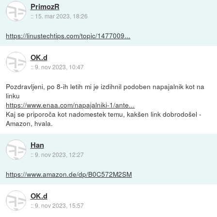
PrimozR
::
15. mar 2023, 18:26
https://linustechtips.com/topic/1477009...
OK.d
::
9. nov 2023, 10:47
Pozdravljeni, po 8-ih letih mi je izdihnil podoben napajalnik kot na
linku
https://www.enaa.com/napajalniki-1/ante...
Kaj se priporoča kot nadomestek temu, kakšen link dobrodošel -
Amazon, hvala.
Han
::
9. nov 2023, 12:27
https://www.amazon.de/dp/B0C572M2SM
OK.d
::
9. nov 2023, 15:57