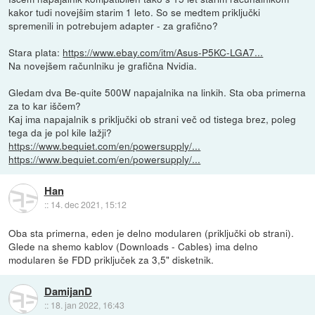
kakor tudi novejšim starim 1 leto. So se medtem priključki
spremenili in potrebujem adapter - za grafično?
Stara plata:
https://www.ebay.com/itm/Asus-P5KC-LGA7...
Na novejšem računlniku je grafična Nvidia.
Gledam dva Be-quite 500W napajalnika na linkih. Sta oba primerna
za to kar iščem?
Kaj ima napajalnik s priključki ob strani več od tistega brez, poleg
tega da je pol kile lažji?
https://www.bequiet.com/en/powersupply/...
https://www.bequiet.com/en/powersupply/...
Han
::
14. dec 2021, 15:12
Oba sta primerna, eden je delno modularen (priključki ob strani).
Glede na shemo kablov (Downloads - Cables) ima delno
modularen še FDD priključek za 3,5" disketnik.
DamijanD
::
18. jan 2022, 16:43