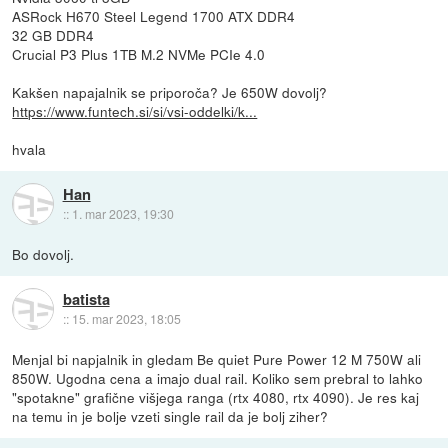
ASRock H670 Steel Legend 1700 ATX DDR4
32 GB DDR4
Crucial P3 Plus 1TB M.2 NVMe PCIe 4.0
Kakšen napajalnik se priporoča? Je 650W dovolj?
https://www.funtech.si/si/vsi-oddelki/k...
hvala
Han
::
1. mar 2023, 19:30
Bo dovolj.
batista
::
15. mar 2023, 18:05
Menjal bi napjalnik in gledam Be quiet Pure Power 12 M 750W ali
850W. Ugodna cena a imajo dual rail. Koliko sem prebral to lahko
"spotakne" grafične višjega ranga (rtx 4080, rtx 4090). Je res kaj
na temu in je bolje vzeti single rail da je bolj ziher?