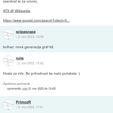
zaenkrat le za vzorec.
ATX @ Wikipedia
https://www.google.com/search?client=fi...
scipascapa
::
2. nov 2022, 12:08
bolhac: nova generacija graf itd.
note
::
2. nov 2022, 13:42
Hvala za info. Bo prihodnost še malo počakala :)
Zgodovina sprememb…
spremenilo:
note
(
2. nov 2022 ob 13:42
)
PrimozR
::
2. nov 2022, 17:01