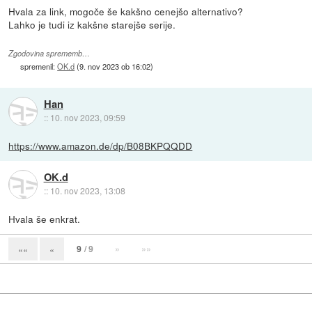
Hvala za link, mogoče še kakšno cenejšo alternativo?
Lahko je tudi iz kakšne starejše serije.
Zgodovina sprememb…
spremenil:
OK.d
(
9. nov 2023 ob 16:02
)
Han
::
10. nov 2023, 09:59
https://www.amazon.de/dp/B08BKPQQDD
OK.d
::
10. nov 2023, 13:08
Hvala še enkrat.
9
/ 9
»
»»
««
«