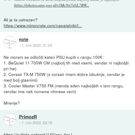
https://photos.app.goo.gl/r3McNp7ebL7BW...
Ali je ta ustrezen?
https://www.mimovrste.com/napajalniki/l...
note
::
1. nov 2022, 21:04
Ne morem se odločiti kateri PSU kupiti v rangu 100€:
1. BeQuiet 11 700W CM (najbolj tih med vsemi, vendar ni najboljši
pri hw)
2. Corsair TX-M 750W (s corsair imam dobre izkušnje, vendar je
med bolj glasnimi)
3. Cooler Master V750 FM (menda eden najboljših v tem rangu,
vendar ima nek noname chinese vent)
Mnenje?
PrimozR
::
1. nov 2022, 23:19
https://cultists.network/140/psu-tier-l...