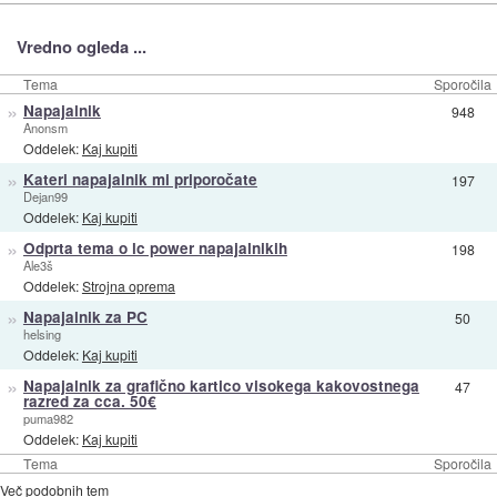
Vredno ogleda ...
Tema
Sporočila
»
Napajalnik
948
Anonsm
Oddelek:
Kaj kupiti
»
Kateri napajalnik mi priporočate
197
Dejan99
Oddelek:
Kaj kupiti
»
Odprta tema o lc power napajalnikih
198
Ale3š
Oddelek:
Strojna oprema
»
Napajalnik za PC
50
helsing
Oddelek:
Kaj kupiti
»
Napajalnik za grafično kartico visokega kakovostnega
47
razred za cca. 50€
puma982
Oddelek:
Kaj kupiti
Tema
Sporočila
Več podobnih tem