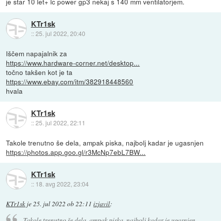
je star 10 let+ lc power gp3 nekaj s 140 mm ventilatorjem.
KTr1sk
::
25. jul 2022, 20:40
Iščem napajalnik za
https://www.hardware-corner.net/desktop...
točno takšen kot je ta
https://www.ebay.com/itm/382918448560
hvala
KTr1sk
::
25. jul 2022, 22:11
Takole trenutno še dela, ampak piska, najbolj kadar je ugasnjen
https://photos.app.goo.gl/r3McNp7ebL7BW...
KTr1sk
::
18. avg 2022, 23:04
KTr1sk
je
25. jul 2022 ob 22:11
izjavil
:
Takole trenutno še dela, ampak piska, najbolj kadar je ugasnjen