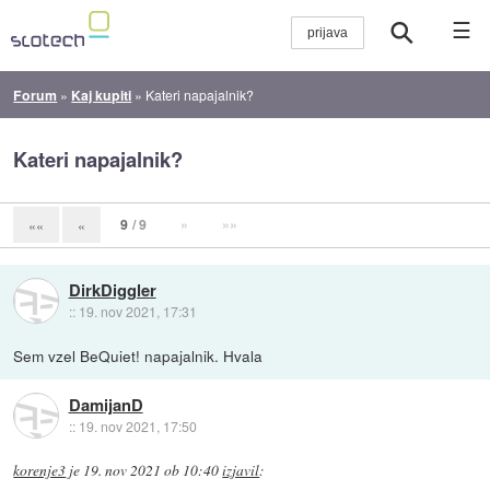
☰
Forum
»
Kaj kupiti
»
Kateri napajalnik?
Kateri napajalnik?
9
/ 9
»
»»
««
«
DirkDiggler
::
19. nov 2021, 17:31
Sem vzel BeQuiet! napajalnik. Hvala
DamijanD
::
19. nov 2021, 17:50
korenje3
je
19. nov 2021 ob 10:40
izjavil
: