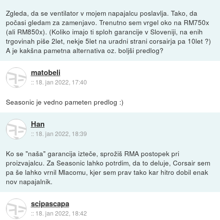
Zgleda, da se ventilator v mojem napajalcu poslavlja. Tako, da
počasi gledam za zamenjavo. Trenutno sem vrgel oko na RM750x
(ali RM850x). (Koliko imajo ti sploh garancije v Sloveniji, na enih
trgovinah piše 2let, nekje 5let na uradni strani corsairja pa 10let ?)
A je kakšna pametna alternativa oz. boljši predlog?
matobeli
::
18. jan 2022, 17:40
Seasonic je vedno pameten predlog :)
Han
::
18. jan 2022, 18:39
Ko se "naša" garancija izteče, sprožiš RMA postopek pri
proizvajalcu. Za Seasonic lahko potrdim, da to deluje, Corsair sem
pa še lahko vrnil Mlacomu, kjer sem prav tako kar hitro dobil enak
nov napajalnik.
scipascapa
::
18. jan 2022, 18:42