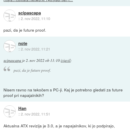
scipascapa
::
2. nov 2022, 11:10
pazi, da je future proof.
note
::
2. nov 2022, 11:21
scipascapa
je
2. nov 2022 ob 11:10
izjavil
:
pazi, da je future proof.
Nisem ravno na tekočem s PC-ji. Kaj je potrebno gledati za future
proof pri napajalnikih?
Han
::
2. nov 2022, 11:51
Aktualna ATX revizija je 3.0, a je napajalnikov, ki jo podpirajo,