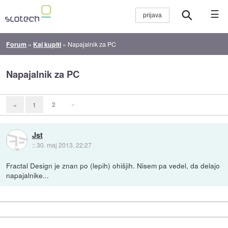
☰
Forum
»
Kaj kupiti
»
Napajalnik za PC
Napajalnik za PC
2
»
«
1
Jst
::
30. maj 2013, 22:27
Fractal Design je znan po (lepih) ohišjih. Nisem pa vedel, da delajo
napajalnike...