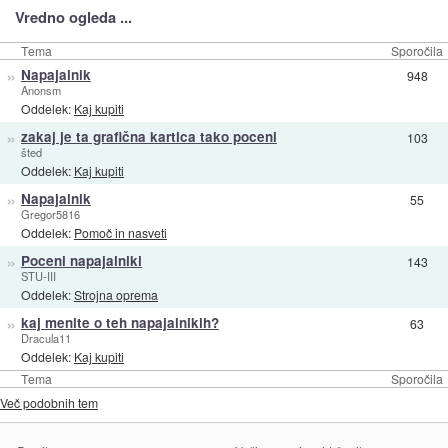
Vredno ogleda ...
Tema
Sporočila
»
Napajalnik
948
Anonsm
Oddelek:
Kaj kupiti
»
zakaj je ta grafična kartica tako poceni
103
šted
Oddelek:
Kaj kupiti
»
Napajalnik
55
Gregor5816
Oddelek:
Pomoč in nasveti
»
Poceni napajalniki
143
STU-III
Oddelek:
Strojna oprema
»
kaj menite o teh napajalnikih?
63
Dracula11
Oddelek:
Kaj kupiti
Tema
Sporočila
Več podobnih tem