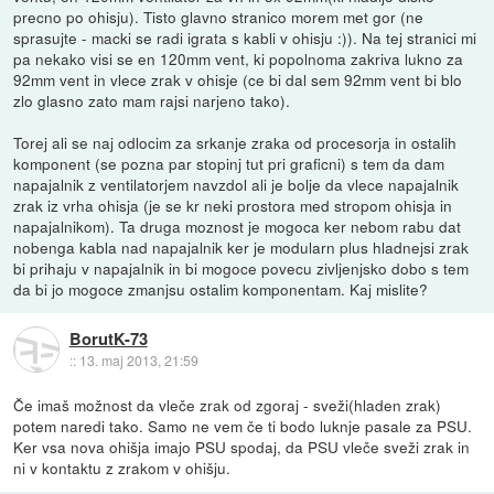
precno po ohisju). Tisto glavno stranico morem met gor (ne
sprasujte - macki se radi igrata s kabli v ohisju :)). Na tej stranici mi
pa nekako visi se en 120mm vent, ki popolnoma zakriva lukno za
92mm vent in vlece zrak v ohisje (ce bi dal sem 92mm vent bi blo
zlo glasno zato mam rajsi narjeno tako).
Torej ali se naj odlocim za srkanje zraka od procesorja in ostalih
komponent (se pozna par stopinj tut pri graficni) s tem da dam
napajalnik z ventilatorjem navzdol ali je bolje da vlece napajalnik
zrak iz vrha ohisja (je se kr neki prostora med stropom ohisja in
napajalnikom). Ta druga moznost je mogoca ker nebom rabu dat
nobenga kabla nad napajalnik ker je modularn plus hladnejsi zrak
bi prihaju v napajalnik in bi mogoce povecu zivljenjsko dobo s tem
da bi jo mogoce zmanjsu ostalim komponentam. Kaj mislite?
BorutK-73
::
13. maj 2013, 21:59
Če imaš možnost da vleče zrak od zgoraj - sveži(hladen zrak)
potem naredi tako. Samo ne vem če ti bodo luknje pasale za PSU.
Ker vsa nova ohišja imajo PSU spodaj, da PSU vleče sveži zrak in
ni v kontaktu z zrakom v ohišju.