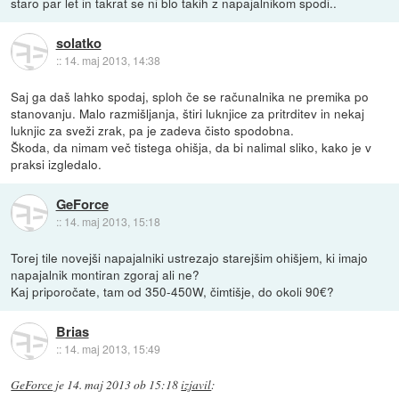
staro par let in takrat se ni blo takih z napajalnikom spodi..
solatko
::
14. maj 2013, 14:38
Saj ga daš lahko spodaj, sploh če se računalnika ne premika po
stanovanju. Malo razmišljanja, štiri luknjice za pritrditev in nekaj
luknjic za sveži zrak, pa je zadeva čisto spodobna.
Škoda, da nimam več tistega ohišja, da bi nalimal sliko, kako je v
praksi izgledalo.
GeForce
::
14. maj 2013, 15:18
Torej tile novejši napajalniki ustrezajo starejšim ohišjem, ki imajo
napajalnik montiran zgoraj ali ne?
Kaj priporočate, tam od 350-450W, čimtišje, do okoli 90€?
Brias
::
14. maj 2013, 15:49
GeForce
je
14. maj 2013 ob 15:18
izjavil
: