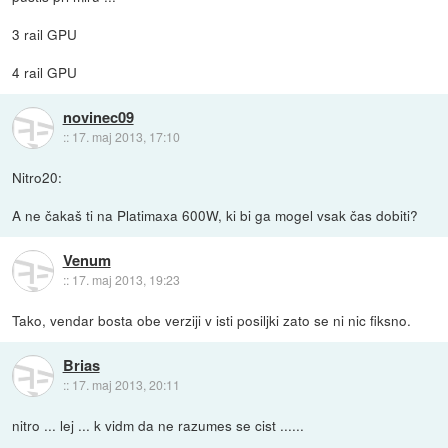
3 rail GPU
4 rail GPU
novinec09
::
17. maj 2013, 17:10
Nitro20:
A ne čakaš ti na Platimaxa 600W, ki bi ga mogel vsak čas dobiti?
Venum
::
17. maj 2013, 19:23
Tako, vendar bosta obe verziji v isti posiljki zato se ni nic fiksno.
Brias
::
17. maj 2013, 20:11
nitro ... lej ... k vidm da ne razumes se cist ......