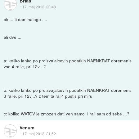
Brias
::
17. maj 2013, 20:48
ok ... ti dam nalogo ....
ali dve ...
a: koliko lahko po proizvajalcevih podatkih NAENKRAT obremenis
vse 4 raile, pri 12v ..?
b: koliko lahko po proizvajalcevih podatkih NAENKRAT obremenis
3 raile, pri 12v...? z tem ta rail4 pustis pri miru
c: koliko WATOV je zmozen dati ven samo 1 rail sam od sebe ...?
Venum
::
17. maj 2013, 21:52