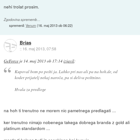
nehi trolat prosim.
Zgodovina sprememb…
spremenil:
Venum
(
16. maj 2013 ob 06:22
)
Brias
::
16. maj 2013, 07:58
GeForce
je
14. maj 2013 ob 17:14
izjavil
:
Kupoval bom po pošti ja. Lahko pri nas ali pa na hoh.de, od
koder prijatelj nekaj naroča, pa si deliva poštnino.
Hvala za predloge
na hoh ti trenutno ne morem nic pametnega predlagati ...
ker trenutno nimajo nobenega takega dobrega branda z gold ali
platinum standardom ...
morda ti kolega tudi iz casekinga kaj kupuje ...