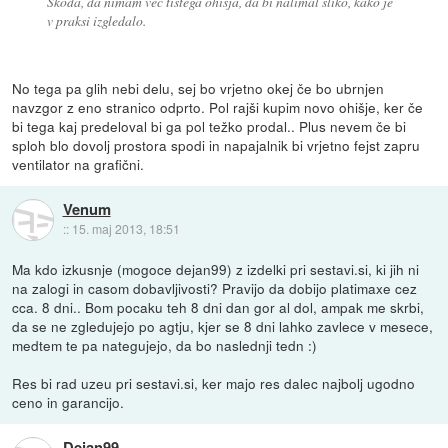
Škoda, da nimam več tistega ohišja, da bi nalimal sliko, kako je
v praksi izgledalo.
No tega pa glih nebi delu, sej bo vrjetno okej če bo ubrnjen
navzgor z eno stranico odprto. Pol rajši kupim novo ohišje, ker če
bi tega kaj predeloval bi ga pol težko prodal.. Plus nevem če bi
sploh blo dovolj prostora spodi in napajalnik bi vrjetno fejst zapru
ventilator na grafični.
Venum
::
15. maj 2013, 18:51
Ma kdo izkusnje (mogoce dejan99) z izdelki pri sestavi.si, ki jih ni
na zalogi in casom dobavljivosti? Pravijo da dobijo platimaxe cez
cca. 8 dni.. Bom pocaku teh 8 dni dan gor al dol, ampak me skrbi,
da se ne zgledujejo po agtju, kjer se 8 dni lahko zavlece v mesece,
medtem te pa nategujejo, da bo naslednji tedn :)
Res bi rad uzeu pri sestavi.si, ker majo res dalec najbolj ugodno
ceno in garancijo.
Dejan99