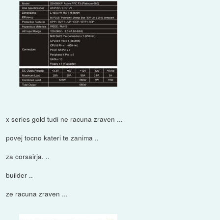
x series gold tudi ne racuna zraven ...
povej tocno kateri te zanima ..
za corsairja. ..
builder ..
ze racuna zraven ...