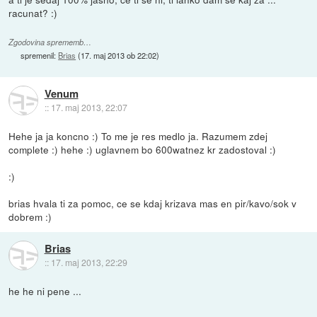
racunat? :)
Zgodovina sprememb…
spremenil:
Brias
(
17. maj 2013 ob 22:02
)
Venum
::
17. maj 2013, 22:07
Hehe ja ja koncno :) To me je res medlo ja. Razumem zdej
complete :) hehe :) uglavnem bo 600watnez kr zadostoval :)
:)
brias hvala ti za pomoc, ce se kdaj krizava mas en pir/kavo/sok v
dobrem :)
Brias
::
17. maj 2013, 22:29
he he ni pene ...