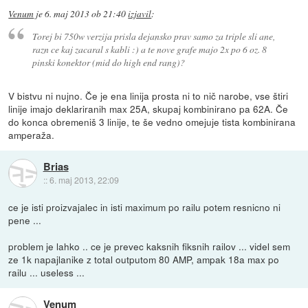
Venum
je
6. maj 2013 ob 21:40
izjavil
:
Torej bi 750w verzija prisla dejansko prav samo za triple sli ane,
razn ce kaj zacaral s kabli :) a te nove grafe majo 2x po 6 oz. 8
pinski konektor (mid do high end rang)?
V bistvu ni nujno. Če je ena linija prosta ni to nič narobe, vse štiri
linije imajo deklariranih max 25A, skupaj kombinirano pa 62A. Če
do konca obremeniš 3 linije, te še vedno omejuje tista kombinirana
amperaža.
Brias
::
6. maj 2013, 22:09
ce je isti proizvajalec in isti maximum po railu potem resnicno ni
pene ...
problem je lahko .. ce je prevec kaksnih fiksnih railov ... videl sem
ze 1k napajlanike z total outputom 80 AMP, ampak 18a max po
railu ... useless ...
Venum