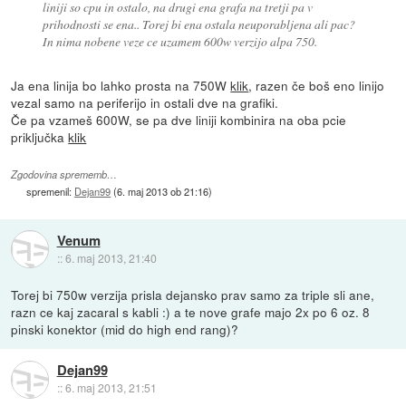
liniji so cpu in ostalo, na drugi ena grafa na tretji pa v
prihodnosti se ena.. Torej bi ena ostala neuporabljena ali pac?
In nima nobene veze ce uzamem 600w verzijo alpa 750.
Ja ena linija bo lahko prosta na 750W
klik
, razen če boš eno linijo
vezal samo na periferijo in ostali dve na grafiki.
Če pa vzameš 600W, se pa dve liniji kombinira na oba pcie
priključka
klik
Zgodovina sprememb…
spremenil:
Dejan99
(
6. maj 2013 ob 21:16
)
Venum
::
6. maj 2013, 21:40
Torej bi 750w verzija prisla dejansko prav samo za triple sli ane,
razn ce kaj zacaral s kabli :) a te nove grafe majo 2x po 6 oz. 8
pinski konektor (mid do high end rang)?
Dejan99
::
6. maj 2013, 21:51