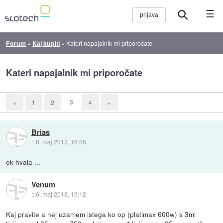
☰
Forum
»
Kaj kupiti
»
Kateri napajalnik mi priporočate
Kateri napajalnik mi priporočate
3
«
1
2
4
»
Brias
::
6. maj 2013, 16:35
ok hvala ...
Venum
::
6. maj 2013, 19:12
Kaj pravite a nej uzamem istega ko op (platimax 600w) s 3mi