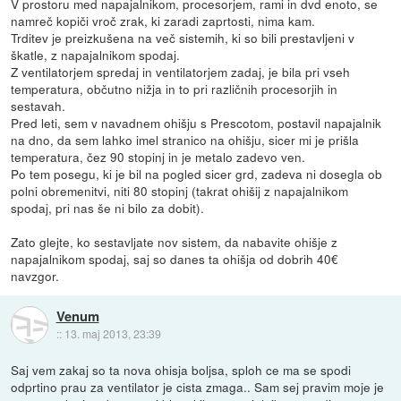
V prostoru med napajalnikom, procesorjem, rami in dvd enoto, se
namreč kopiči vroč zrak, ki zaradi zaprtosti, nima kam.
Trditev je preizkušena na več sistemih, ki so bili prestavljeni v
škatle, z napajalnikom spodaj.
Z ventilatorjem spredaj in ventilatorjem zadaj, je bila pri vseh
temperatura, občutno nižja in to pri različnih procesorjih in
sestavah.
Pred leti, sem v navadnem ohišju s Prescotom, postavil napajalnik
na dno, da sem lahko imel stranico na ohišju, sicer mi je prišla
temperatura, čez 90 stopinj in je metalo zadevo ven.
Po tem posegu, ki je bil na pogled sicer grd, zadeva ni dosegla ob
polni obremenitvi, niti 80 stopinj (takrat ohišij z napajalnikom
spodaj, pri nas še ni bilo za dobit).
Zato glejte, ko sestavljate nov sistem, da nabavite ohišje z
napajalnikom spodaj, saj so danes ta ohišja od dobrih 40€
navzgor.
Venum
::
13. maj 2013, 23:39
Saj vem zakaj so ta nova ohisja boljsa, sploh ce ma se spodi
odprtino prau za ventilator je cista zmaga.. Sam sej pravim moje je