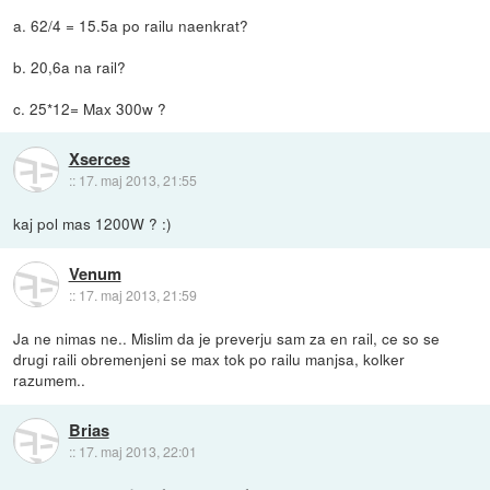
a. 62/4 = 15.5a po railu naenkrat?
b. 20,6a na rail?
c. 25*12= Max 300w ?
Xserces
::
17. maj 2013, 21:55
kaj pol mas 1200W ? :)
Venum
::
17. maj 2013, 21:59
Ja ne nimas ne.. Mislim da je preverju sam za en rail, ce so se
drugi raili obremenjeni se max tok po railu manjsa, kolker
razumem..
Brias
::
17. maj 2013, 22:01