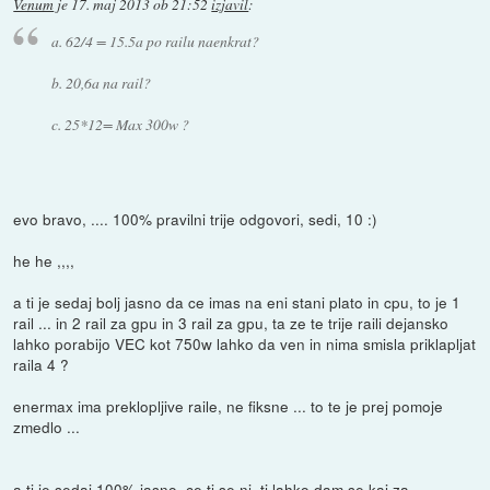
Venum
je
17. maj 2013 ob 21:52
izjavil
:
a. 62/4 = 15.5a po railu naenkrat?
b. 20,6a na rail?
c. 25*12= Max 300w ?
evo bravo, .... 100% pravilni trije odgovori, sedi, 10 :)
he he ,,,,
a ti je sedaj bolj jasno da ce imas na eni stani plato in cpu, to je 1
rail ... in 2 rail za gpu in 3 rail za gpu, ta ze te trije raili dejansko
lahko porabijo VEC kot 750w lahko da ven in nima smisla priklapljat
raila 4 ?
enermax ima preklopljive raile, ne fiksne ... to te je prej pomoje
zmedlo ...
a ti je sedaj 100% jasno, ce ti se ni, ti lahko dam se kaj za ...