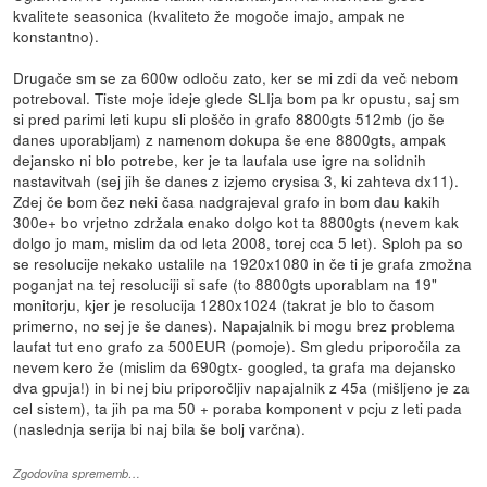
kvalitete seasonica (kvaliteto že mogoče imajo, ampak ne
konstantno).
Drugače sm se za 600w odloču zato, ker se mi zdi da več nebom
potreboval. Tiste moje ideje glede SLIja bom pa kr opustu, saj sm
si pred parimi leti kupu sli ploščo in grafo 8800gts 512mb (jo še
danes uporabljam) z namenom dokupa še ene 8800gts, ampak
dejansko ni blo potrebe, ker je ta laufala use igre na solidnih
nastavitvah (sej jih še danes z izjemo crysisa 3, ki zahteva dx11).
Zdej če bom čez neki časa nadgrajeval grafo in bom dau kakih
300e+ bo vrjetno zdržala enako dolgo kot ta 8800gts (nevem kak
dolgo jo mam, mislim da od leta 2008, torej cca 5 let). Sploh pa so
se resolucije nekako ustalile na 1920x1080 in če ti je grafa zmožna
poganjat na tej resoluciji si safe (to 8800gts uporablam na 19"
monitorju, kjer je resolucija 1280x1024 (takrat je blo to časom
primerno, no sej je še danes). Napajalnik bi mogu brez problema
laufat tut eno grafo za 500EUR (pomoje). Sm gledu priporočila za
nevem kero že (mislim da 690gtx- googled, ta grafa ma dejansko
dva gpuja!) in bi nej biu priporočljiv napajalnik z 45a (mišljeno je za
cel sistem), ta jih pa ma 50 + poraba komponent v pcju z leti pada
(naslednja serija bi naj bila še bolj varčna).
Zgodovina sprememb…