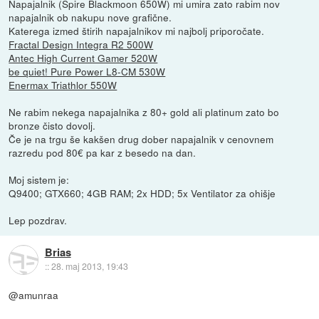
Napajalnik (Spire Blackmoon 650W) mi umira zato rabim nov
napajalnik ob nakupu nove grafične.
Katerega izmed štirih napajalnikov mi najbolj priporočate.
Fractal Design Integra R2 500W
Antec High Current Gamer 520W
be quiet! Pure Power L8-CM 530W
Enermax Triathlor 550W
Ne rabim nekega napajalnika z 80+ gold ali platinum zato bo
bronze čisto dovolj.
Če je na trgu še kakšen drug dober napajalnik v cenovnem
razredu pod 80€ pa kar z besedo na dan.
Moj sistem je:
Q9400; GTX660; 4GB RAM; 2x HDD; 5x Ventilator za ohišje
Lep pozdrav.
Brias
::
28. maj 2013, 19:43
@amunraa