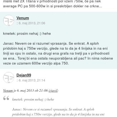
misliš met 2X Titana v prhodnosti pol vzem 750w, če pa nek
average PC pa 500-600w in si preskrbljen dokler ne crkne...
Venum
::
6. maj 2013, 21:06
kmetek: prosim nehaj :) hehe
Janac: Nevem ce si razumel vprasanja. Se enkrat. A sploh
pridobim kaj s 750w verzijo, glede na to da je 4 linijska in na eni
liniji so cpu in ostalo, na drugi ena grafa na tretji pa v prihodnosti
se ena.. Torej bi ena ostala neuporabljena ali pac? In nima nobene
veze ce uzamem 600w verzijo alpa 750.
Dejan99
::
6. maj 2013, 21:14
Venum
je
6. maj 2013 ob 21:06
izjavil
:
kmetek: prosim nehaj :) hehe
Janac: Nevem ce si razumel vprasanja. Se enkrat. A sploh
pridobim kaj s 750w verzijo, glede na to da je 4 linijska in na eni