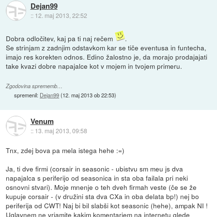
Dejan99
::
12. maj 2013, 22:52
Dobra odločitev, kaj pa ti naj rečem
.
Se strinjam z zadnjim odstavkom kar se tiče eventusa in funtecha,
imajo res korekten odnos. Edino žalostno je, da morajo prodajajati
take kvazi dobre napajalce kot v mojem in tvojem primeru.
Zgodovina sprememb…
spremenil:
Dejan99
(
12. maj 2013 ob 22:53
)
Venum
::
13. maj 2013, 09:58
Tnx, zdej bova pa mela istega hehe :=)
Ja, ti dve firmi (corsair in seasonic - ubistvu sm meu js dva
napajalca s periferijo od seasonica in sta oba failala pri neki
osnovni stvari). Moje mnenje o teh dveh firmah veste (če se že
kupuje corsair - (v družini sta dva CXa in oba delata bp!) nej bo
periferija od CWT! Naj bi bil slabši kot seasonic (hehe), ampak NI !
Uglavnem ne vrjamite kakim komentarjem na internetu glede