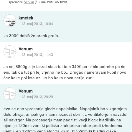
spremenil:
Venum
(
13. maj 2013 ob 10:01
)
kmetek
::
13. maj 2013, 10:04
za 300€ dobiš že orenk grafo.
Venum
::
13. maj 2013, 11:43
Ja sej 8800gts je takrat stala tut tam 340€ pa ni blo potrebe po še
eni, tak da tut pri tej vrjetno ne bo.. Drugač nameravam kupit novo
čez kake pol leta oz. ko bo kaka nova serija zuni..
Venum
::
13. maj 2013, 20:29
evo se eno vprasanje glede napajalnika. Napajalnik bo v zgornjem
delu ohisja, ampak ga imam moznost obrnit z ventilatorjem navzdol
ali navzgor. Na procesorju mam pac tisti vecji block hladilnik- na
njem je 120mm vent ki potiska zrak preko reber proti izhodnemu
ventu, en 120mm ventilator za vn in 3x 92mm(ki hladijo diske