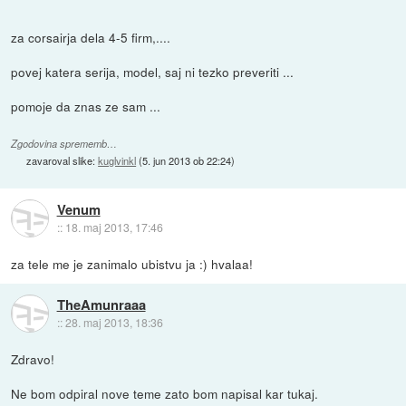
za corsairja dela 4-5 firm,....
povej katera serija, model, saj ni tezko preveriti ...
pomoje da znas ze sam ...
Zgodovina sprememb…
zavaroval slike:
kuglvinkl
(
5. jun 2013 ob 22:24
)
Venum
::
18. maj 2013, 17:46
za tele me je zanimalo ubistvu ja :) hvalaa!
TheAmunraaa
::
28. maj 2013, 18:36
Zdravo!
Ne bom odpiral nove teme zato bom napisal kar tukaj.