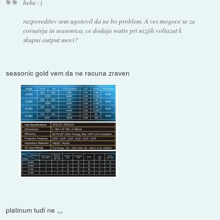
hehe :)
razporeditev sem ugotovil da ne bo problem. A ves mogoce se za
corsairja in seasonica, ce dodaja watte pri nizjih voltazat k
skupni output moci?
seasonic gold vem da ne racuna zraven
platinum tudi ne ,,,