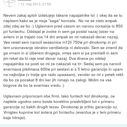
::
12. maj 2013, 21:50
Nevem zakaj sploh izdelujejo taksne napajalnike lol :) okej da se tu
napisem kako se je moja "saga" koncala.. No ne se cisto ampak
zdej zdej se bo :) Uglavnem pred casom sn narocu corsairja tx 850
pri funtechu. Oddajal je zvoke in sem ga poslal nazaj (sicer na
avtero in je trajalo cca 14 dni ampak so mi nakazali denar nazaj).
Ves vesel sem narocil seasonica m12ii 750w pri dinokomp in pri
tem uravnavanje obratov ventilatorja ni delovalo. Sem se zmenil da
ga vrnem in si izberem drugega, vmes sem si pa premislil in sem
jim rekel da bi raje imel denar nazaj. Dva dneva po oddaji
napajalnika na posti so mi ze nakazali na trr. Sedaj sem pa narocil
enermaxa platimaxa 600w pri sestavi.si s 5 letno garancijo in upam
na najboljse (v tretje gre rado upaaaam), vendar so mi v petek rekli
da bo za pocakat 8 dni ker jih nimajo na zalogi. Molim na vse
bogove da bo ta enermax vredu :)
Uglavnem priporocam obe firmi, tako funtech kot dinokomp, ce
najdete ugodno ceno boste korektno preskrbljeni tut v primeru
garancije oz kakih drugih tezav. Dinokomp je zrihtu garancijo oz.
Vrnigtev kupnine kot avtera pri funtechu (eventus je v tem primeru
baje hitrejsi).