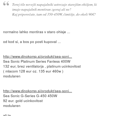
Torej tile novejši napajalniki ustrezajo starejšim ohišjem, ki
imajo napajalnik montiran zgoraj ali ne?
Kaj priporočate, tam od 350-450W, čimtišje, do okoli 90€?
normalno lahko montiras v staro ohisje ...
od kod si, a bos po posti kupoval ...
http://www.dinokomp.si/produkt/sea-soni...
Sea Sonic Platinum Series Fanless 400W
132 eur, brez ventilatorja , platinum ucinkovitost
( mlacom 128 eur oz. 135 eur 460w )
modularen
http://www.dinokomp.si/produkt/sea-soni...
Sea Sonic G-Series G-450 450W
92 eur. gold ucinkovitost
modularen
ali ta ,