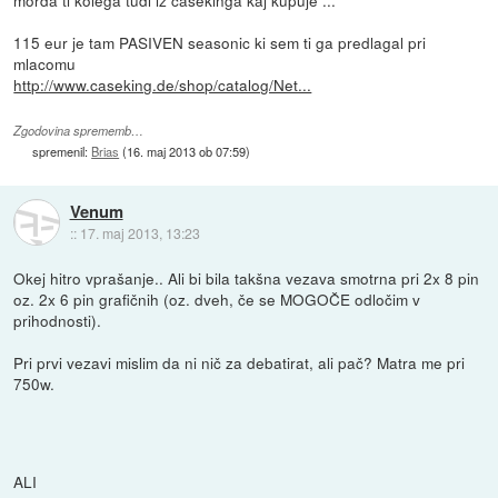
115 eur je tam PASIVEN seasonic ki sem ti ga predlagal pri
mlacomu
http://www.caseking.de/shop/catalog/Net...
Zgodovina sprememb…
spremenil:
Brias
(
16. maj 2013 ob 07:59
)
Venum
::
17. maj 2013, 13:23
Okej hitro vprašanje.. Ali bi bila takšna vezava smotrna pri 2x 8 pin
oz. 2x 6 pin grafičnih (oz. dveh, če se MOGOČE odločim v
prihodnosti).
Pri prvi vezavi mislim da ni nič za debatirat, ali pač? Matra me pri
750w.
ALI