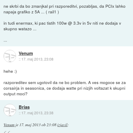
ne skrbi da bo zmanjkal pri razporeditvi, pozabljas, da PCIx lahko
napaja grafiko z 5A ... ( rail1 )
in tudi enermax, ki pac tistih 100w @ 3.3v in 5v niti ne dodaja v
skupno watazo ...
...
Venum
::
17. maj 2013, 23:08
hehe :)
razporeditev sem ugotovil da ne bo problem. A ves mogoce se za
corsairja in seasonica, ce dodaja watte pri nizjih voltazat k skupni
output moci?
Brias
::
17. maj 2013, 23:38
Venum
je
17. maj 2013 ob 23:08
izjavil
: