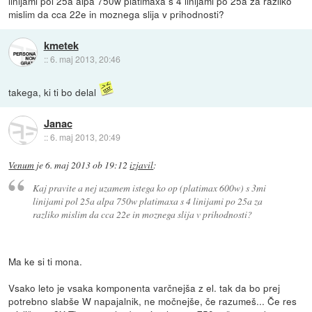
linijami pol 25a alpa 750w platimaxa s 4 linijami po 25a za razliko
mislim da cca 22e in moznega slija v prihodnosti?
kmetek
::
6. maj 2013, 20:46
takega, ki ti bo delal
Janac
::
6. maj 2013, 20:49
Venum
je
6. maj 2013 ob 19:12
izjavil
:
Kaj pravite a nej uzamem istega ko op (platimax 600w) s 3mi
linijami pol 25a alpa 750w platimaxa s 4 linijami po 25a za
razliko mislim da cca 22e in moznega slija v prihodnosti?
Ma ke si ti mona.
Vsako leto je vsaka komponenta varčnejša z el. tak da bo prej
potrebno slabše W napajalnik, ne močnejše, če razumeš... Če res