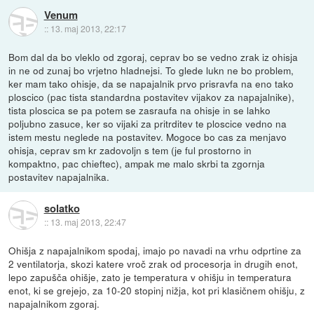
Venum
::
13. maj 2013, 22:17
Bom dal da bo vleklo od zgoraj, ceprav bo se vedno zrak iz ohisja
in ne od zunaj bo vrjetno hladnejsi. To glede lukn ne bo problem,
ker mam tako ohisje, da se napajalnik prvo prisravfa na eno tako
ploscico (pac tista standardna postavitev vijakov za napajalnike),
tista ploscica se pa potem se zasraufa na ohisje in se lahko
poljubno zasuce, ker so vijaki za pritrditev te ploscice vedno na
istem mestu neglede na postavitev. Mogoce bo cas za menjavo
ohisja, ceprav sm kr zadovoljn s tem (je ful prostorno in
kompaktno, pac chieftec), ampak me malo skrbi ta zgornja
postavitev napajalnika.
solatko
::
13. maj 2013, 22:47
Ohišja z napajalnikom spodaj, imajo po navadi na vrhu odprtine za
2 ventilatorja, skozi katere vroč zrak od procesorja in drugih enot,
lepo zapušča ohišje, zato je temperatura v ohišju in temperatura
enot, ki se grejejo, za 10-20 stopinj nižja, kot pri klasičnem ohišju, z
napajalnikom zgoraj.