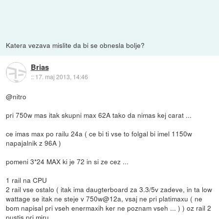
Katera vezava mislite da bi se obnesla bolje?
Brias
::
17. maj 2013, 14:46
@nitro
pri 750w mas itak skupni max 62A tako da nimas kej carat ...
ce imas max po railu 24a ( ce bi ti vse to folgal bi imel 1150w
napajalnik z 96A )
pomeni 3*24 MAX ki je 72 in si ze cez ...
1 rail na CPU
2 rail vse ostalo ( itak ima daugterboard za 3.3/5v zadeve, in ta low
wattage se itak ne steje v 750w@12a, vsaj ne pri platimaxu ( ne
bom napisal pri vseh enermaxih ker ne poznam vseh ... ) ) oz rail 2
pustis pri miru ...