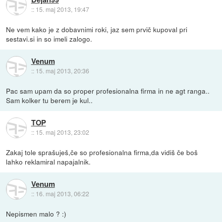
::
15. maj 2013, 19:47
Ne vem kako je z dobavnimi roki, jaz sem prvič kupoval pri
sestavi.si in so imeli zalogo.
Venum
::
15. maj 2013, 20:36
Pac sam upam da so proper profesionalna firma in ne agt ranga..
Sam kolker tu berem je kul..
TOP
::
15. maj 2013, 23:02
Zakaj tole sprašuješ,če so profesionalna firma,da vidiš če boš
lahko reklamiral napajalnik.
Venum
::
16. maj 2013, 06:22
Nepismen malo ? :)