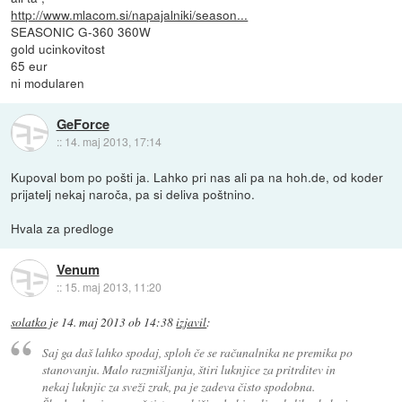
http://www.mlacom.si/napajalniki/season...
SEASONIC G-360 360W
gold ucinkovitost
65 eur
ni modularen
GeForce
::
14. maj 2013, 17:14
Kupoval bom po pošti ja. Lahko pri nas ali pa na hoh.de, od koder
prijatelj nekaj naroča, pa si deliva poštnino.
Hvala za predloge
Venum
::
15. maj 2013, 11:20
solatko
je
14. maj 2013 ob 14:38
izjavil
:
Saj ga daš lahko spodaj, sploh če se računalnika ne premika po
stanovanju. Malo razmišljanja, štiri luknjice za pritrditev in
nekaj luknjic za sveži zrak, pa je zadeva čisto spodobna.