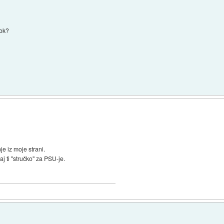
 ok?
je iz moje strani.
aj ti "stručko" za PSU-je.