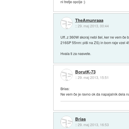
ni tretje opcije :)
TheAmunraaa
::
29. maj 2013, 00:44
Uff..z 360W skoraj nebi šel, ker ne vem če 
216SP 55nm: piši na ZS) in bom raje vzel 
Hvala ti za nasvete.
BorutK-73
::
29. maj 2013, 15:51
Brias:
Ne vem če je ravno ok da napajalnik dela na 
Brias
::
29. maj 2013, 16:53