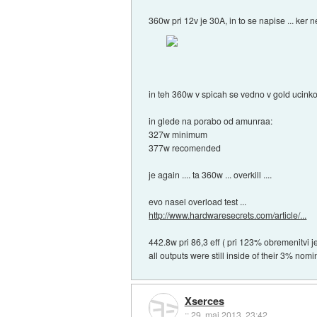
360w pri 12v je 30A, in to se napise ... ker 
in teh 360w v spicah se vedno v gold ucinkov
in glede na porabo od amunraa:
327w minimum
377w recomended
je again .... ta 360w ... overkill ....
evo nasel overload test ...
http://www.hardwaresecrets.com/article/...
442.8w pri 86,3 eff ( pri 123% obremenitvi j
all outputs were still inside of their 3% nom
Xserces
::
29. maj 2013, 23:42