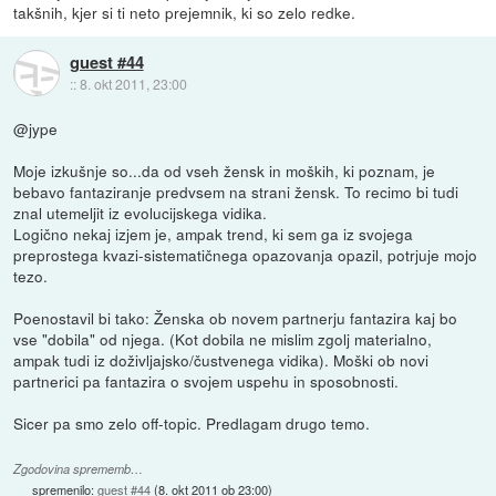
takšnih, kjer si ti neto prejemnik, ki so zelo redke.
guest #44
::
8. okt 2011, 23:00
@jype
Moje izkušnje so...da od vseh žensk in moških, ki poznam, je
bebavo fantaziranje predvsem na strani žensk. To recimo bi tudi
znal utemeljit iz evolucijskega vidika.
Logično nekaj izjem je, ampak trend, ki sem ga iz svojega
preprostega kvazi-sistematičnega opazovanja opazil, potrjuje mojo
tezo.
Poenostavil bi tako: Ženska ob novem partnerju fantazira kaj bo
vse "dobila" od njega. (Kot dobila ne mislim zgolj materialno,
ampak tudi iz doživljajsko/čustvenega vidika). Moški ob novi
partnerici pa fantazira o svojem uspehu in sposobnosti.
Sicer pa smo zelo off-topic. Predlagam drugo temo.
Zgodovina sprememb…
spremenilo:
guest #44
(
8. okt 2011 ob 23:00
)