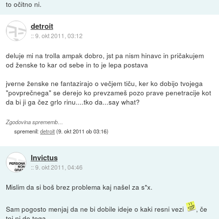
to očitno ni.
detroit
::
9. okt 2011, 03:12
deluje mi na trolla ampak dobro, jst pa nism hinavc in pričakujem
od ženske to kar od sebe in to je lepa postava
jverne ženske ne fantazirajo o večjem tiču, ker ko dobijo tvojega
"povprečnega" se derejo ko prevzameš pozo prave penetracije kot
da bi ji ga čez grlo rinu....tko da...say what?
Zgodovina sprememb…
spremenil:
detroit
(
9. okt 2011 ob 03:16
)
Invictus
::
9. okt 2011, 04:46
Mislim da si boš brez problema kaj našel za s*x.
Sam pogosto menjaj da ne bi dobile ideje o kaki resni vezi
, če
toi ni do tega.