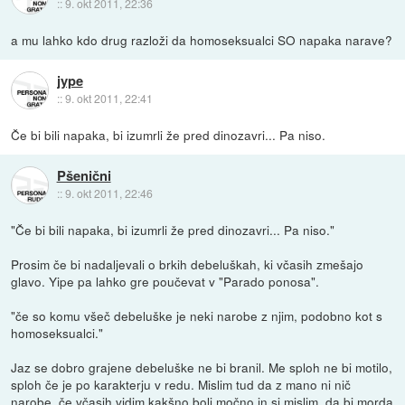
::
9. okt 2011, 22:36
a mu lahko kdo drug razloži da homoseksualci SO napaka narave?
jype
::
9. okt 2011, 22:41
Če bi bili napaka, bi izumrli že pred dinozavri... Pa niso.
Pšenični
::
9. okt 2011, 22:46
"Če bi bili napaka, bi izumrli že pred dinozavri... Pa niso."
Prosim če bi nadaljevali o brkih debeluškah, ki včasih zmešajo
glavo. Yipe pa lahko gre poučevat v "Parado ponosa".
"če so komu všeč debeluške je neki narobe z njim, podobno kot s
homoseksualci."
Jaz se dobro grajene debeluške ne bi branil. Me sploh ne bi motilo,
sploh če je po karakterju v redu. Mislim tud da z mano ni nič
narobe, če včasih vidim kakšno bolj močno in si mislim, da bi morda