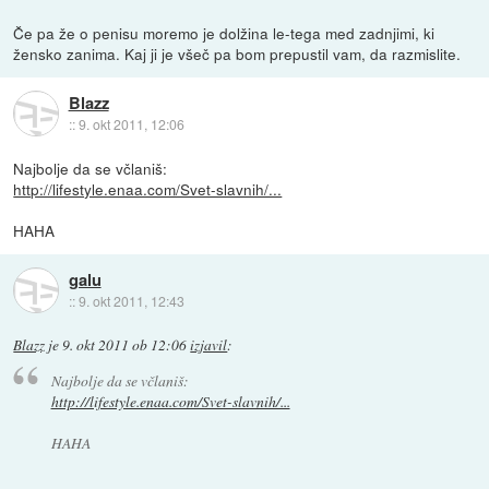
Če pa že o penisu moremo je dolžina le-tega med zadnjimi, ki
žensko zanima. Kaj ji je všeč pa bom prepustil vam, da razmislite.
Blazz
::
9. okt 2011, 12:06
Najbolje da se včlaniš:
http://lifestyle.enaa.com/Svet-slavnih/...
HAHA
galu
::
9. okt 2011, 12:43
Blazz
je
9. okt 2011 ob 12:06
izjavil
:
Najbolje da se včlaniš:
http://lifestyle.enaa.com/Svet-slavnih/...
HAHA