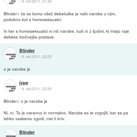
::
9. okt 2011, 21:49
Blinder> če so komu všeč debeluške je neki narobe z njim,
podobno kot s homoseksualci.
In ker s homoseksualci ni nič narobe, tudi ni z ljudmi, ki imajo raje
dekleta močnejše postave.
Blinder
::
9. okt 2011, 22:25
o je narobe je
jype
::
9. okt 2011, 22:30
Blinder> o je narobe je
Ni, ni. To je naravno in normalno. Narobe so te vzgojili, kar se pa
lahko vsakemu zgodi, nisi ti kriv.
Blinder