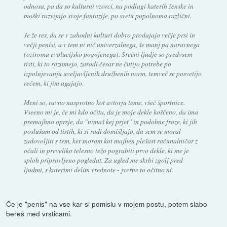
odnosa, pa da so kulturni vzorci, na podlagi katerih ženske in
moški razvijajo svoje fantazije, po svetu popolnoma različni.
Je že res, da se v zahodni kulturi dobro prodajajo večje prsi in
večji penisi, a v tem ni nič univerzalnega, še manj pa naravnega
(oziroma evolucijsko pogojenega). Srečni ljudje so predvsem
tisti, ki to razumejo, zaradi česar ne čutijo potrebe po
izpolnjevanju uveljavljenih družbenih norm, temveč se posvetijo
rečem, ki jim ugajajo.
Meni so, ravno nasprotno kot avtorju teme, všeč športnice.
Vseeno mi je, če mi kdo očita, da je moje dekle koščeno, da ima
premajhno oprsje, da "nimaš kej prjet" in podobne fraze, ki jih
poslušam od tistih, ki si radi domišljajo, da sem se moral
zadovoljiti s tem, ker moram kot majhen plešast računalničar z
očali in preveliko telesno težo pograbiti prvo dekle, ki me je
sploh pripravljeno pogledat. Za ugled me skrbi zgolj pred
ljudmi, s katerimi delim vrednote - jverne to očitno ni.
Če je "penis" na vse kar si pomislu v mojem postu, potem slabo
bereš med vrsticami.