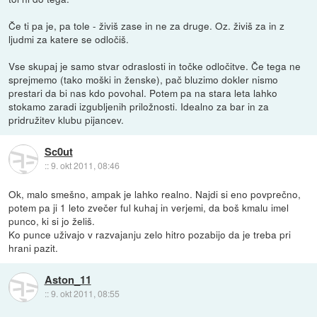
Če ti pa je, pa tole - živiš zase in ne za druge. Oz. živiš za in z
ljudmi za katere se odločiš.
Vse skupaj je samo stvar odraslosti in točke odločitve. Če tega ne
sprejmemo (tako moški in ženske), pač bluzimo dokler nismo
prestari da bi nas kdo povohal. Potem pa na stara leta lahko
stokamo zaradi izgubljenih priložnosti. Idealno za bar in za
pridružitev klubu pijancev.
Sc0ut
::
9. okt 2011, 08:46
Ok, malo smešno, ampak je lahko realno. Najdi si eno povprečno,
potem pa ji 1 leto zvečer ful kuhaj in verjemi, da boš kmalu imel
punco, ki si jo želiš.
Ko punce uživajo v razvajanju zelo hitro pozabijo da je treba pri
hrani pazit.
Aston_11
::
9. okt 2011, 08:55