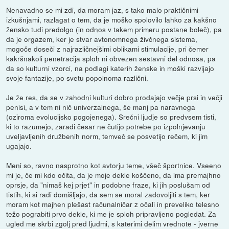
Nenavadno se mi zdi, da moram jaz, s tako malo praktičnimi
izkušnjami, razlagat o tem, da je moško spolovilo lahko za kakšno
žensko tudi predolgo (in odnos v takem primeru postane boleč), pa
da je orgazem, ker je stvar avtonomnega živčnega sistema,
mogoče doseči z najrazličnejšimi oblikami stimulacije, pri čemer
kakršnakoli penetracija sploh ni obvezen sestavni del odnosa, pa
da so kulturni vzorci, na podlagi katerih ženske in moški razvijajo
svoje fantazije, po svetu popolnoma različni.
Je že res, da se v zahodni kulturi dobro prodajajo večje prsi in večji
penisi, a v tem ni nič univerzalnega, še manj pa naravnega
(oziroma evolucijsko pogojenega). Srečni ljudje so predvsem tisti,
ki to razumejo, zaradi česar ne čutijo potrebe po izpolnjevanju
uveljavljenih družbenih norm, temveč se posvetijo rečem, ki jim
ugajajo.
Meni so, ravno nasprotno kot avtorju teme, všeč športnice. Vseeno
mi je, če mi kdo očita, da je moje dekle koščeno, da ima premajhno
oprsje, da "nimaš kej prjet" in podobne fraze, ki jih poslušam od
tistih, ki si radi domišljajo, da sem se moral zadovoljiti s tem, ker
moram kot majhen plešast računalničar z očali in preveliko telesno
težo pograbiti prvo dekle, ki me je sploh pripravljeno pogledat. Za
ugled me skrbi zgolj pred ljudmi, s katerimi delim vrednote - jverne