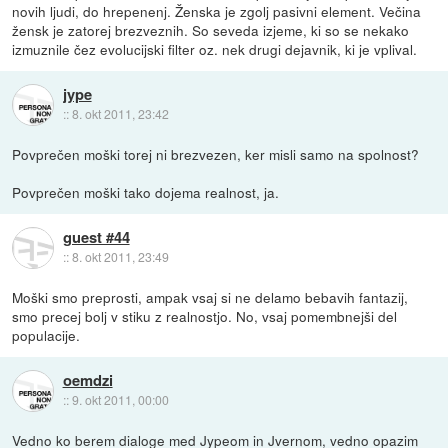
novih ljudi, do hrepenenj. Ženska je zgolj pasivni element. Večina
žensk je zatorej brezveznih. So seveda izjeme, ki so se nekako
izmuznile čez evolucijski filter oz. nek drugi dejavnik, ki je vplival.
jype
::
8. okt 2011, 23:42
Povprečen moški torej ni brezvezen, ker misli samo na spolnost?
Povprečen moški tako dojema realnost, ja.
guest #44
::
8. okt 2011, 23:49
Moški smo preprosti, ampak vsaj si ne delamo bebavih fantazij,
smo precej bolj v stiku z realnostjo. No, vsaj pomembnejši del
populacije.
oemdzi
::
9. okt 2011, 00:00
Vedno ko berem dialoge med Jypeom in Jvernom, vedno opazim