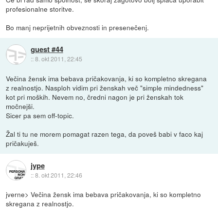
profesionalne storitve.
Bo manj neprijetnih obveznosti in presenečenj.
guest #44
::
8. okt 2011, 22:45
Večina žensk ima bebava pričakovanja, ki so kompletno skregana
z realnostjo. Nasploh vidim pri ženskah več "simple mindedness"
kot pri moških. Nevem no, čredni nagon je pri ženskah tok
močnejši.
Sicer pa sem off-topic.
Žal ti tu ne morem pomagat razen tega, da poveš babi v faco kaj
pričakuješ.
jype
::
8. okt 2011, 22:46
jverne> Večina žensk ima bebava pričakovanja, ki so kompletno
skregana z realnostjo.