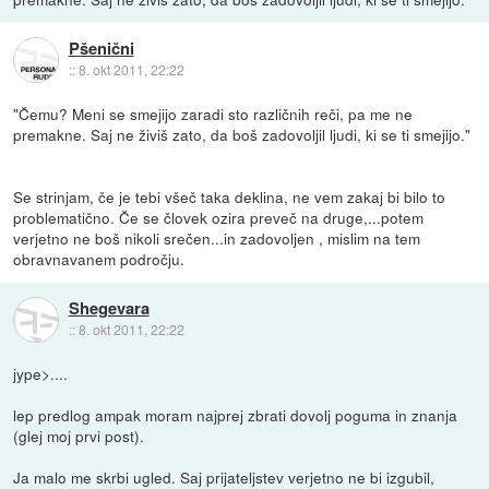
Pšenični
::
8. okt 2011, 22:22
"Čemu? Meni se smejijo zaradi sto različnih reči, pa me ne
premakne. Saj ne živiš zato, da boš zadovoljil ljudi, ki se ti smejijo."
Se strinjam, če je tebi všeč taka deklina, ne vem zakaj bi bilo to
problematično. Če se človek ozira preveč na druge,...potem
verjetno ne boš nikoli srečen...in zadovoljen , mislim na tem
obravnavanem področju.
Shegevara
::
8. okt 2011, 22:22
jype>....
lep predlog ampak moram najprej zbrati dovolj poguma in znanja
(glej moj prvi post).
Ja malo me skrbi ugled. Saj prijateljstev verjetno ne bi izgubil,