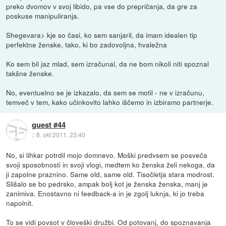
preko dvomov v svoj libido, pa vse do prepričanja, da gre za
poskuse manipuliranja.
Shegevara> kje so časi, ko sem sanjaril, da imam idealen tip
perfektne ženske, tako, ki bo zadovoljna, hvaležna
Ko sem bil jaz mlad, sem izračunal, da ne bom nikoli niti spoznal
takšne ženske.
No, eventuelno se je izkazalo, da sem se motil - ne v izračunu,
temveč v tem, kako učinkovito lahko iščemo in izbiramo partnerje.
guest #44
::
8. okt 2011, 23:40
No, si lihkar potrdil mojo domnevo. Moški predvsem se posveča
svoji sposobnosti in svoji vlogi, medtem ko ženska želi nekoga, da
ji zapolne praznino. Same old, same old. Tisočletja stara modrost.
Slišalo se bo pedrsko, ampak bolj kot je ženska ženska, manj je
zanimiva. Enostavno ni feedback-a in je zgolj luknja, ki jo treba
napolnit.
To se vidi povsot v človeški družbi. Od potovanj, do spoznavanja