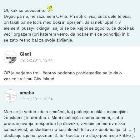
Uf, kak so povešene..
Drgač pa ne, ne razumem OP-ja. Pri suhici vsaj čutiš dele telesa,
pri takih pa ne ločiš med boki in oprsjem. Js si nebi upal iti v
element 'pussy-lickinga', saj bi se bal kaj bi se zgodilo, če dobi kak
večji orgazem (pri katerem vemo, da nožne mišice ponorijo) in bi
se zato resno bal za svoje življenje.
Gladi
::
9. okt 2011, 12:44
OP je verjetno troll, čeprov podobno problematiko se je dalo
zasledit v filmu City Island
ameba
::
9. okt 2011, 13:04
Men se je vedno zdelo smešno, kaj počnejo moški z močnejšimi
ženskami ( in obratno ). Meni močnejša oseba pomeni, slabo
prehranjevanja, nešporten tip človeka, v večini primerov nizka
samozavest, posledično ne-socialnost, težave z osebnostjo itd .... (
obstajajo izjeme, poznam 2, ter boelzen ne šteje pod mojo kritiko ).