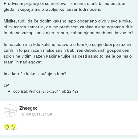
Predvsem prijatelji bi se norčevali iz mene, starši bi me postrani
gledali skupaj z mojo izvoljenko, česar tudi nočem.
Mislite, tudi, da če dobim kakšno lepo obdarjeno divo v svoje roke,
bi mi morda zamerila, da me predvsem zanima njena ogromna rit in
to, da se zakopljem v njen trebuh, kot pa njena osebnost in vse to?
In nasploh ima kdo kakšne nasvete o tem kje se jih dobi po raznih
žurih in to jaz razen malce širših bab, res debelušnih gospodičen
sploh ne vidim, razen kakšne tujke na cesti samo to me je pa malo
sram jih nadlegovat.
Ima kdo že kake izkušnje s tem?
LP
odbrisal:
Primoz
(
8. okt 2011 ob 22:42
)
Zheegec
::
8. okt 2011, 21:58