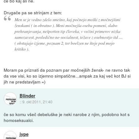
če bo kaj ali ne.
Drugače pa se strinjam z tem:
Men se je vedno zdelo smešno, kaj počnejo moški z močnejšimi
ženskami ( in obratno ). Meni močnejša oseba pomeni, slabo
prehranjevanja, nešporten tip človeka, v večini primerov nizka
samozavest, posledično ne-socialnost, težave z osebnostjo itd ....
( obstajajo izjeme, poznam 2, ter boelzen ne šteje pod mojo
kritiko ).
Moram pa priznati da poznam par močnejših žensk- ne ravno tak
da vse visi, ko so izjemno simpatične...ampak za kaj več kot BJ si
jih ne predstavljam =)
Blinder
::
9. okt 2011, 21:40
če so komu všeč debeluške je neki narobe z njim, podobno kot s
homoseksualci.
jype