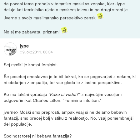
da pocasi tema prehaja v tematiko moski vs zenske, kjer Jype
deluje kot feministka ujeta v moskem telesu in na drugi strani je
Jverne z svojo muslimansko perspektivo zensk
No sj me zabavata, priznam!
jype
::
9. okt 2011, 00:04
Sej moški je komot feminist.
Še posebej enostavno je to bit takrat, ko se pogovarjaš z nekom, ki
ni obdarjen z empatijo, ter vse gleda le z lastne perspektive.
Ko me takšni vprašajo
z največjim veseljem
"Kako si vedel?"
odgovorim kot Charles Litton: "Feminine intuition."
jverne> Moški smo preprosti, ampak vsaj si ne delamo bebavih
fantazij, smo precej bolj v stiku z realnostjo. No, vsaj pomembnejši
del populacije.
Spolnost torej ni bebava fantazija?