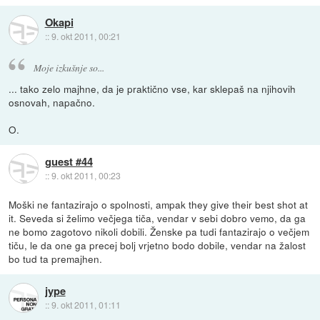
Okapi
::
9. okt 2011, 00:21
Moje izkušnje so...
... tako zelo majhne, da je praktično vse, kar sklepaš na njihovih
osnovah, napačno.
O.
guest #44
::
9. okt 2011, 00:23
Moški ne fantazirajo o spolnosti, ampak they give their best shot at
it. Seveda si želimo večjega tiča, vendar v sebi dobro vemo, da ga
ne bomo zagotovo nikoli dobili. Ženske pa tudi fantazirajo o večjem
tiču, le da one ga precej bolj vrjetno bodo dobile, vendar na žalost
bo tud ta premajhen.
jype
::
9. okt 2011, 01:11