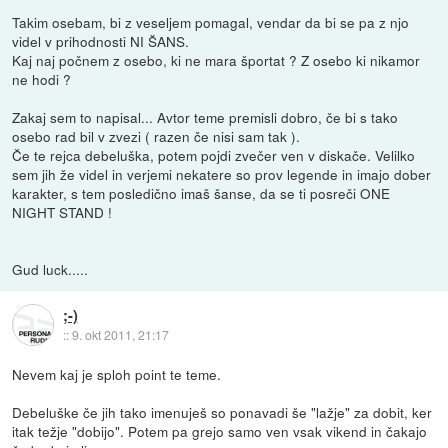
Takim osebam, bi z veseljem pomagal, vendar da bi se pa z njo
videl v prihodnosti NI ŠANS.
Kaj naj počnem z osebo, ki ne mara športat ? Z osebo ki nikamor
ne hodi ?
Zakaj sem to napisal... Avtor teme premisli dobro, če bi s tako
osebo rad bil v zvezi ( razen če nisi sam tak ).
Če te rejca debeluška, potem pojdi zvečer ven v diskače. Velilko
sem jih že videl in verjemi nekatere so prov legende in imajo dober
karakter, s tem posledično imaš šanse, da se ti posreči ONE
NIGHT STAND !
Gud luck.....
;-)
::
9. okt 2011, 21:17
Nevem kaj je sploh point te teme.
Debeluške če jih tako imenuješ so ponavadi še "lažje" za dobit, ker
itak težje "dobijo". Potem pa grejo samo ven vsak vikend in čakajo