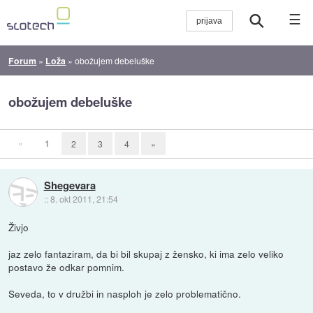
☰
Forum
»
Loža
»
obožujem debeluške
obožujem debeluške
«
1
2
3
4
»
Shegevara
::
8. okt 2011, 21:54
Živjo
jaz zelo fantaziram, da bi bil skupaj z žensko, ki ima zelo veliko
postavo že odkar pomnim.
Seveda, to v družbi in nasploh je zelo problematično.