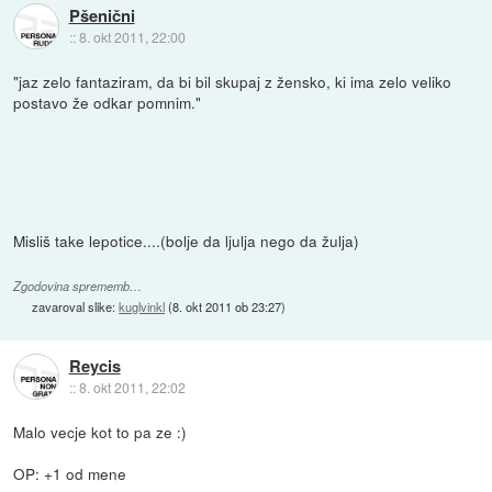
Pšenični
::
8. okt 2011, 22:00
"jaz zelo fantaziram, da bi bil skupaj z žensko, ki ima zelo veliko
postavo že odkar pomnim."
Misliš take lepotice....(bolje da ljulja nego da žulja)
Zgodovina sprememb…
zavaroval slike:
kuglvinkl
(
8. okt 2011 ob 23:27
)
Reycis
::
8. okt 2011, 22:02
Malo vecje kot to pa ze :)
OP: +1 od mene