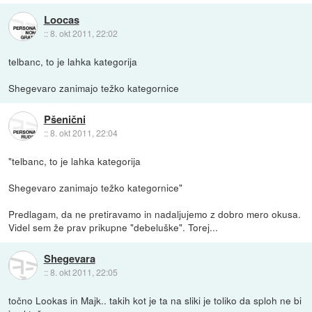
Loocas
::
8. okt 2011, 22:02
telbanc, to je lahka kategorija
Shegevaro zanimajo težko kategornice
Pšenični
::
8. okt 2011, 22:04
"telbanc, to je lahka kategorija
Shegevaro zanimajo težko kategornice"
Predlagam, da ne pretiravamo in nadaljujemo z dobro mero okusa.
Videl sem že prav prikupne "debeluške". Torej...
Shegevara
::
8. okt 2011, 22:05
točno Lookas in Majk.. takih kot je ta na sliki je toliko da sploh ne bi