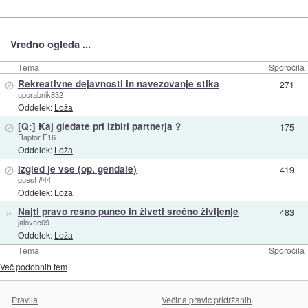
Vredno ogleda ...
Tema
Sporočila
⊘
Rekreativne dejavnosti in navezovanje stika
271
uporabnik832
Oddelek:
Loža
⊘
[Q:] Kaj gledate pri izbiri partnerja ?
175
Raptor F16
Oddelek:
Loža
⊘
Izgled je vse (op. gendale)
419
guest #44
Oddelek:
Loža
»
Najti pravo resno punco in živeti srečno življenje
483
jalovec09
Oddelek:
Loža
Tema
Sporočila
Več podobnih tem
Pravila
Večina pravic pridržanih