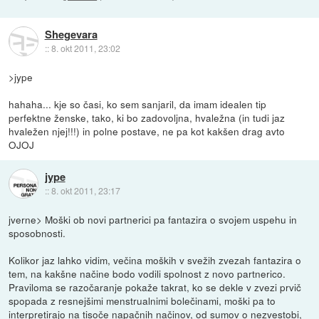
Shegevara
::
8. okt 2011, 23:02
>jype
hahaha... kje so časi, ko sem sanjaril, da imam idealen tip
perfektne ženske, tako, ki bo zadovoljna, hvaležna (in tudi jaz
hvaležen njej!!!) in polne postave, ne pa kot kakšen drag avto
OJOJ
jype
::
8. okt 2011, 23:17
jverne> Moški ob novi partnerici pa fantazira o svojem uspehu in
sposobnosti.
Kolikor jaz lahko vidim, večina moških v svežih zvezah fantazira o
tem, na kakšne načine bodo vodili spolnost z novo partnerico.
Praviloma se razočaranje pokaže takrat, ko se dekle v zvezi prvič
spopada z resnejšimi menstrualnimi bolečinami, moški pa to
interpretirajo na tisoče napačnih načinov, od sumov o nezvestobi,