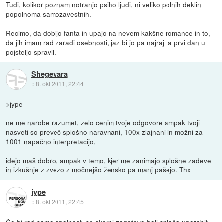
Tudi, kolikor poznam notranjo psiho ljudi, ni veliko polnih deklin
popolnoma samozavestnih.
Recimo, da dobijo fanta in upajo na nevem kakšne romance in to,
da jih imam rad zaradi osebnosti, jaz bi jo pa najraj ta prvi dan u
pojsteljo spravil.
Shegevara
::
8. okt 2011, 22:44
>jype
ne me narobe razumet, zelo cenim tvoje odgovore ampak tvoji
nasveti so preveč splošno naravnani, 100x zlajnani in možni za
1001 napačno interpretacijo,
idejo maš dobro, ampak v temo, kjer me zanimajo splošne zadeve
in izkušnje z zvezo z močnejšo žensko pa manj pašejo. Thx
jype
::
8. okt 2011, 22:45
Če bi rad samo spolnost, se skoraj zagotovo bolj splača uporabit