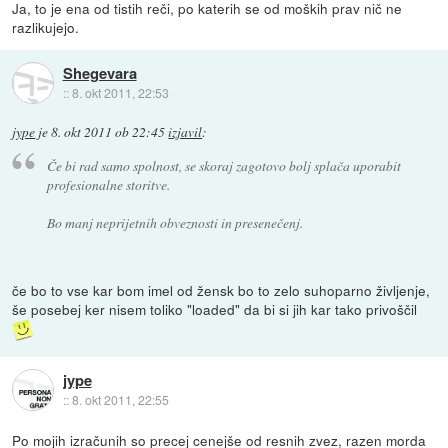
Ja, to je ena od tistih reči, po katerih se od moških prav nič ne
razlikujejo.
Shegevara
::
8. okt 2011, 22:53
jype
je
8. okt 2011 ob 22:45
izjavil
:
Če bi rad samo spolnost, se skoraj zagotovo bolj splača uporabit
profesionalne storitve.
Bo manj neprijetnih obveznosti in presenečenj.
če bo to vse kar bom imel od žensk bo to zelo suhoparno življenje,
še posebej ker nisem toliko "loaded" da bi si jih kar tako privoščil
jype
::
8. okt 2011, 22:55
Po mojih izračunih so precej cenejše od resnih zvez, razen morda