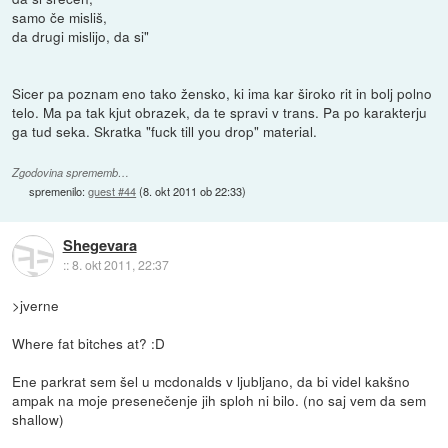
samo če misliš,
da drugi mislijo, da si"
Sicer pa poznam eno tako žensko, ki ima kar široko rit in bolj polno
telo. Ma pa tak kjut obrazek, da te spravi v trans. Pa po karakterju
ga tud seka. Skratka "fuck till you drop" material.
Zgodovina sprememb…
spremenilo:
guest #44
(
8. okt 2011 ob 22:33
)
Shegevara
::
8. okt 2011, 22:37
>jverne
Where fat bitches at? :D
Ene parkrat sem šel u mcdonalds v ljubljano, da bi videl kakšno
ampak na moje presenečenje jih sploh ni bilo. (no saj vem da sem
shallow)