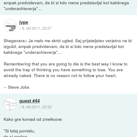
ampak predvidevam, da bi si kdo mene predstavljal kot kakšnega
"underachieverja"...
jype
::
8. okt 2011, 22:27
Shegevara> Ja malo me skrbi ugled. Saj prijateljstev verjetno ne bi
izgubil, ampak predvidevam, da bi si kdo mene predstavljal kot
kakšnega "underachieverja"...
Remembering that you are going to die is the best way I know to
avoid the trap of thinking you have something to lose. You are
already naked. There is no reason not to follow your heart.
-- Steve Jobs
guest #44
::
8. okt 2011, 22:32
Kako gre komad od zmelkoow:
"Si kdaj pomislu,
da si srečen,