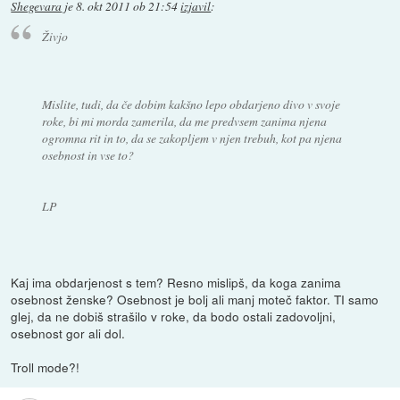
Shegevara
je
8. okt 2011 ob 21:54
izjavil
:
Živjo
Mislite, tudi, da če dobim kakšno lepo obdarjeno divo v svoje
roke, bi mi morda zamerila, da me predvsem zanima njena
ogromna rit in to, da se zakopljem v njen trebuh, kot pa njena
osebnost in vse to?
LP
Kaj ima obdarjenost s tem? Resno mislipš, da koga zanima
osebnost ženske? Osebnost je bolj ali manj moteč faktor. TI samo
glej, da ne dobiš strašilo v roke, da bodo ostali zadovoljni,
osebnost gor ali dol.
Troll mode?!