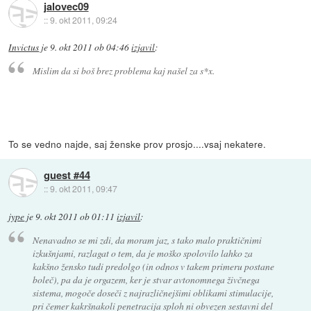
jalovec09
::
9. okt 2011, 09:24
Invictus
je
9. okt 2011 ob 04:46
izjavil
:
Mislim da si boš brez problema kaj našel za s*x.
To se vedno najde, saj ženske prov prosjo....vsaj nekatere.
guest #44
::
9. okt 2011, 09:47
jype
je
9. okt 2011 ob 01:11
izjavil
:
Nenavadno se mi zdi, da moram jaz, s tako malo praktičnimi
izkušnjami, razlagat o tem, da je moško spolovilo lahko za
kakšno žensko tudi predolgo (in odnos v takem primeru postane
boleč), pa da je orgazem, ker je stvar avtonomnega živčnega
sistema, mogoče doseči z najrazličnejšimi oblikami stimulacije,
pri čemer kakršnakoli penetracija sploh ni obvezen sestavni del