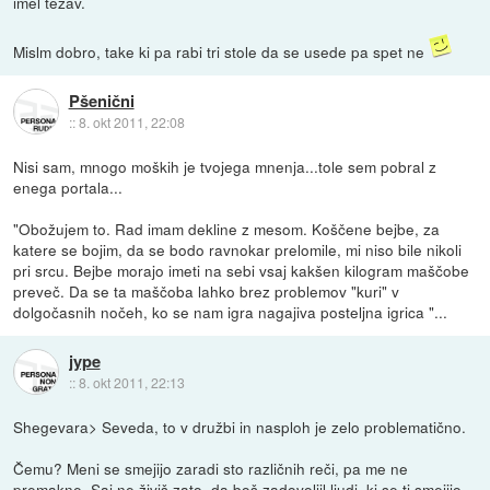
imel težav.
Mislm dobro, take ki pa rabi tri stole da se usede pa spet ne
Pšenični
::
8. okt 2011, 22:08
Nisi sam, mnogo moških je tvojega mnenja...tole sem pobral z
enega portala...
"Obožujem to. Rad imam dekline z mesom. Koščene bejbe, za
katere se bojim, da se bodo ravnokar prelomile, mi niso bile nikoli
pri srcu. Bejbe morajo imeti na sebi vsaj kakšen kilogram maščobe
preveč. Da se ta maščoba lahko brez problemov "kuri" v
dolgočasnih nočeh, ko se nam igra nagajiva posteljna igrica "...
jype
::
8. okt 2011, 22:13
Shegevara> Seveda, to v družbi in nasploh je zelo problematično.
Čemu? Meni se smejijo zaradi sto različnih reči, pa me ne
premakne. Saj ne živiš zato, da boš zadovoljil ljudi, ki se ti smejijo.