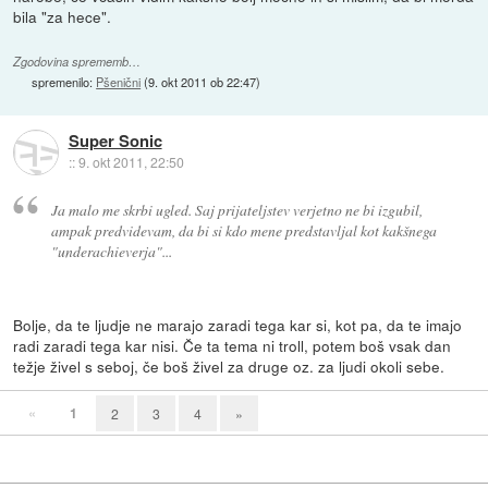
bila "za hece".
Zgodovina sprememb…
spremenilo:
Pšenični
(
9. okt 2011 ob 22:47
)
Super Sonic
::
9. okt 2011, 22:50
Ja malo me skrbi ugled. Saj prijateljstev verjetno ne bi izgubil,
ampak predvidevam, da bi si kdo mene predstavljal kot kakšnega
"underachieverja"...
Bolje, da te ljudje ne marajo zaradi tega kar si, kot pa, da te imajo
radi zaradi tega kar nisi. Če ta tema ni troll, potem boš vsak dan
težje živel s seboj, če boš živel za druge oz. za ljudi okoli sebe.
«
1
2
3
4
»