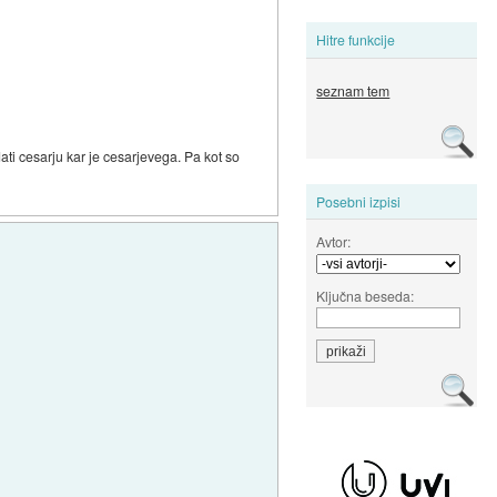
Hitre funkcije
seznam tem
ati cesarju kar je cesarjevega. Pa kot so
Posebni izpisi
Avtor:
Ključna beseda: