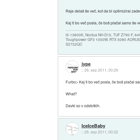
Raje delaš še več, kot da bi optimiziral zade
Kaj ti bo več posla, če boš plačal samo še 
i5-13600K, Noctua NH-D15, TUF Z790-F, 
Toughpower GF3 1000W, RTX 5080 AORUS
S2722QC
jype
::
26. sep 2011, 00:29
Furbo> Kaj ti bo več posla, če boš plačal 
What?
Davki so v odstotkih.
IceIceBaby
::
26. sep 2011, 00:32