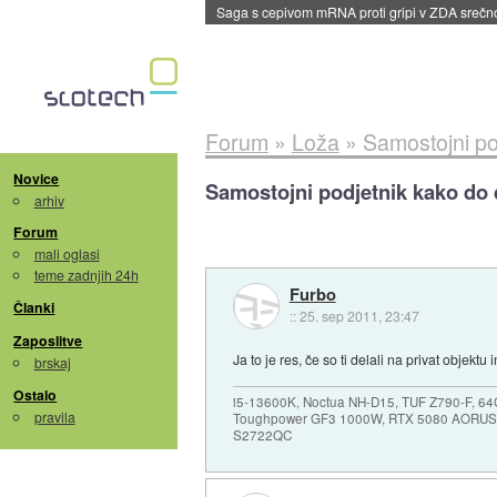
Saga s cepivom mRNA proti gripi v ZDA sreč
Forum
»
Loža
»
Samostojni po
Novice
Samostojni podjetnik kako do 
arhiv
Forum
mali oglasi
teme zadnjih 24h
Furbo
Članki
::
25. sep 2011, 23:47
Zaposlitve
Ja to je res, če so ti delali na privat objekt
brskaj
Ostalo
i5-13600K, Noctua NH-D15, TUF Z790-F, 
pravila
Toughpower GF3 1000W, RTX 5080 AORUS
S2722QC