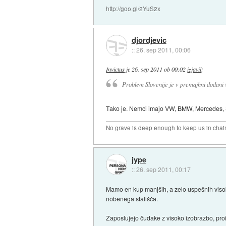
http://goo.gl/2YuS2x
djordjevic
::
26. sep 2011, 00:06
Invictus
je
26. sep 2011 ob 00:02
izjavil
:
Problem Slovenije je v premajhni dodani vr
Tako je. Nemci imajo VW, BMW, Mercedes, Sie
No grave is deep enough to keep us in chai
jype
::
26. sep 2011, 00:17
Mamo en kup manjših, a zelo uspešnih visoko
nobenega stališča.
Zaposlujejo čudake z visoko izobrazbo, proiz