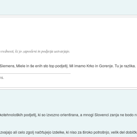
ednosti, ki jo zaposleni in podjetja ustvarjajo.
mens, Miele in še enih sto top podjetij. Mi imamo Krko in Gorenje. Tu je razlika.
ns.
tehnoloških podjetij, ki so izvozno orientirana, a mnogi Slovenci zanja ne bodo nik
vajajo ali celo zgolj načrtujejo izdelke, ki niso za široko potrošnjo, velik del dobi