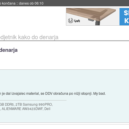
no končana
::
danes ob 06:10
djetnik kako do denarja
denarja
u in je dal izvajalec material, se DDV obračuna po nižji stopnji. My bad.
64GB DDR5, 2TB Samsung 990PRO,
, ALIENWARE AW3423DWF, Dell