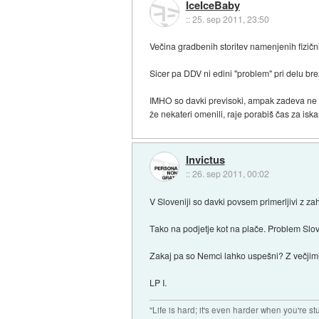
IceIceBaby
::
25. sep 2011, 23:50
Večina gradbenih storitev namenjenih fiz
Sicer pa DDV ni edini "problem" pri delu 
IMHO so davki previsoki, ampak zadeva ne odt
že nekateri omenili, raje porabiš čas za isk
Invictus
::
26. sep 2011, 00:02
V Sloveniji so davki povsem primerljivi z z
Tako na podjetje kot na plače. Problem Slove
Zakaj pa so Nemci lahko uspešni? Z večjim
LP I.
"Life is hard; it's even harder when you're st