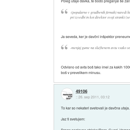
Poleg utaje davka, te bodo preganjal še zar
-(popularno v gradbenih firmah) naredi hi
pri izvedbi in kot direktor svoji stranki (
Ja seveda, ker je davčni inšpektor preneumen
-menjaj gume na službenem avtu vsako sez
Odvisno od avta boš tako imel za kakih 100
boš v prevelikem minusu.
49106
::
26. sep 2011, 03:12
To kar so nekateri svetovali je davčna utaja.
Jaz ti svetujem:
Drage poslovne obleke(Boss, Gucci, Versac