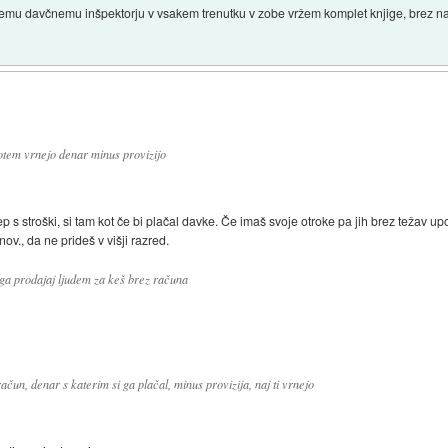
kemu davčnemu inšpektorju v vsakem trenutku v zobe vržem komplet knjige, brez na
potem vrnejo denar minus provizijo
ep s stroški, si tam kot če bi plačal davke. Če imaš svoje otroke pa jih brez težav up
., da ne prideš v višji razred.
 ga prodajaj ljudem za keš brez računa
ačun, denar s katerim si ga plačal, minus provizija, naj ti vrnejo