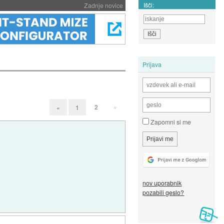
Išči:
Zadnje novice
Prijava
2
»
«
1
Zapomni si me
nov uporabnik
pozabili geslo?