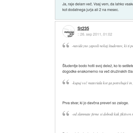
Ja, raje delam več. Vsaj vem, da lahko vsa
kot dodatnega jurja ali 2 na mesec.
St235
::
26. sep 2011, 01:02
-navidezno zaposli nekaj študentov, ki ti 
Študentje bodo hotli svoj delež, ko to seštet
dogodke enakomerno na več družinskih članov
-kupuj več materiala kot ga potrebuješ in
Prva stvar, ki jo davčna preveri so zaloge.
-od slamnate firme si dobodi kak fiktiven r