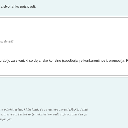
ralstvo lahko poistoveti.
imi davki?
orabijo za stvari, ki so dejansko koristne (spodbujanje konkurenčnosti, promocija, R&
 odtehta težav, ki jih imaš, če se na tebe spravi DURS. Jebat
 cesarjevega. Pa kot so že nekateri omenili, raje porabiš čas za
izacijo".