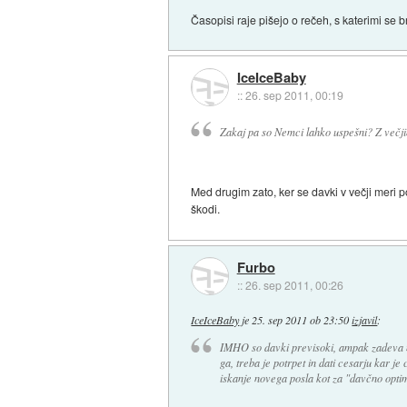
Časopisi raje pišejo o rečeh, s katerimi se b
IceIceBaby
::
26. sep 2011, 00:19
Zakaj pa so Nemci lahko uspešni? Z večj
Med drugim zato, ker se davki v večji meri p
škodi.
Furbo
::
26. sep 2011, 00:26
IceIceBaby
je
25. sep 2011 ob 23:50
izjavil
:
IMHO so davki previsoki, ampak zadeva ne
ga, treba je potrpet in dati cesarju kar je
iskanje novega posla kot za "davčno optim