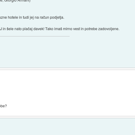
zne hotele in tudi jej na račun podjetja.
 in šele nato plačaj davek! Tako imaš mirno vest in potrebe zadovoljene.
rebe?