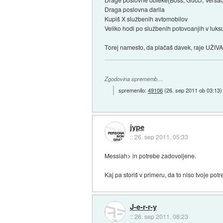
Draga poslovna darila
Kupiš X službenih avtomobilov
Veliko hodi po službenih potovoanjih v luksu
Torej namesto, da plačaš davek, raje UŽIVAJ
Zgodovina sprememb…
spremenilo:
49106
(
26. sep 2011 ob 03:13
)
jype
::
26. sep 2011, 05:33
Messiah> in potrebe zadovoljene.
Kaj pa storiš v primeru, da to niso tvoje pot
J-e-r-r-y
::
26. sep 2011, 08:23