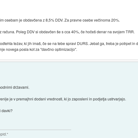
ičnim osebam je obdavčena z 8,5% DDV. Za pravne osebe večinoma 20%.
brez računa. Poleg DDV si obdavčen še s cca 40%, če hočeš denar na svojem TRR.
ehta težav, ki jih imaš, če se na tebe spravi DURS. Jebat ga, treba je potrpet in d
anje novega posla kot za "davčno optimizacijo".
ahodnimi državami.
nije je v premajhni dodani vrednosti, ki jo zaposleni in podjetja ustrvarjajo.
i davki?
upid."