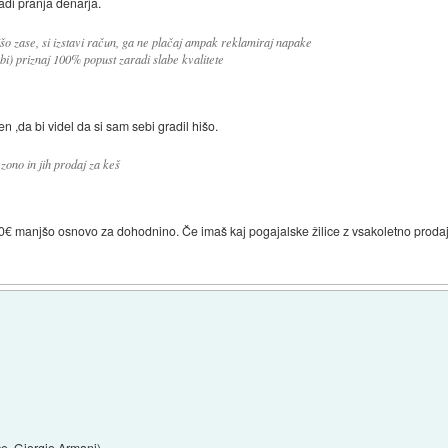
adi pranja denarja.
šo zase, si izstavi račun, ga ne plačaj ampak reklamiraj napake
sebi) priznaj 100% popust zaradi slabe kvalitete
 ,da bi videl da si sam sebi gradil hišo.
ono in jih prodaj za keš
0€ manjšo osnovo za dohodnino. Če imaš kaj pogajalske žilice z vsakoletno proda
e, Giorgio Armani)