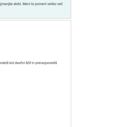
jmanjše skrbi. Meni to pomeni veliko več
orabiš kot davčni ščit in prerazporediš