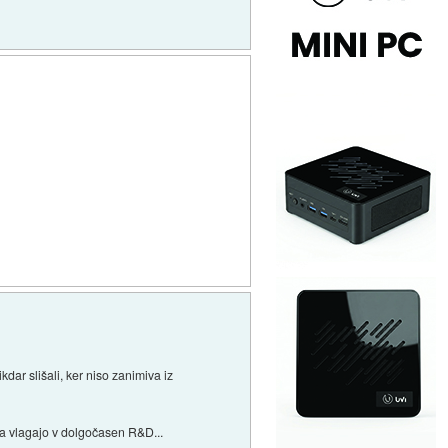
dar slišali, ker niso zanimiva iz
čka vlagajo v dolgočasen R&D...