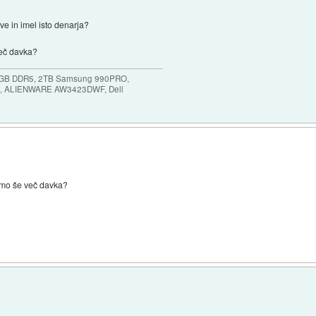
ve in imel isto denarja?
več davka?
64GB DDR5, 2TB Samsung 990PRO,
, ALIENWARE AW3423DWF, Dell
samo še več davka?