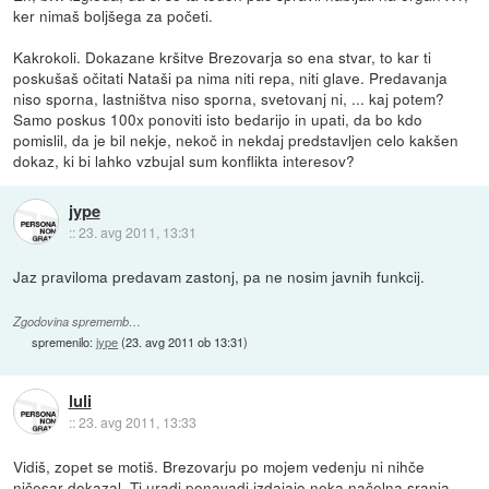
ker nimaš boljšega za početi.
Kakrokoli. Dokazane kršitve Brezovarja so ena stvar, to kar ti
poskušaš očitati Nataši pa nima niti repa, niti glave. Predavanja
niso sporna, lastništva niso sporna, svetovanj ni, ... kaj potem?
Samo poskus 100x ponoviti isto bedarijo in upati, da bo kdo
pomislil, da je bil nekje, nekoč in nekdaj predstavljen celo kakšen
dokaz, ki bi lahko vzbujal sum konflikta interesov?
jype
::
23. avg 2011, 13:31
Jaz praviloma predavam zastonj, pa ne nosim javnih funkcij.
Zgodovina sprememb…
spremenilo:
jype
(
23. avg 2011 ob 13:31
)
luli
::
23. avg 2011, 13:33
Vidiš, zopet se motiš. Brezovarju po mojem vedenju ni nihče
ničesar dokazal. Ti uradi ponavadi izdajajo neka načelna sranja,