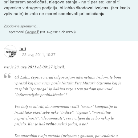
pri katerem soodločaš, njegovo stanje - ne ti per se; ker si ti
zaposlen v drugem podjetju, bi lahko škodoval tvojemu (ker imajo
vpliv nate) in zato ne moreš sodelovati pri odločanju.
Zgodovina sprememb…
spremenil:
Gregor P
(
23. avg 2011 ob 09:58
)
luli
::
23. avg 2011, 10:37
svit
je
23. avg 2011 ob 09:27
izjavil
:
Ok Luli... čeprav nerad odgovarjam internetnim trolom, te bom
vprašal kaj ima v tem poslu Nataša Pirc Musar? Oziroma kaj je
tu sploh "spornega" in kakšno vezo s tem poslom ima urad
"informacijske pooblaščenke"?
Vse bolj se mi zdi, da namenoma vodiš "smear" kampanijo in
trosiš tako okoli sebe neke "indice", "izjeme", "morebitne
nepravilnosti", "dvoumnosti", vse s ciljem da se bo nekaj le
prijelo. Ker je itak
vedno
nekaj zadaj, a ne?
Da uporabim tvojo metodo (priznam z gnusom, pa vendarle s