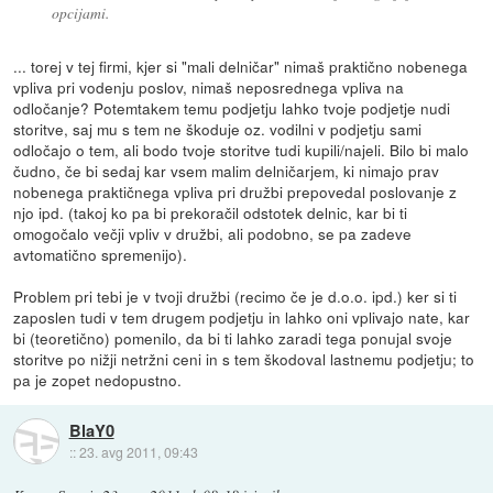
opcijami.
... torej v tej firmi, kjer si "mali delničar" nimaš praktično nobenega
vpliva pri vodenju poslov, nimaš neposrednega vpliva na
odločanje? Potemtakem temu podjetju lahko tvoje podjetje nudi
storitve, saj mu s tem ne škoduje oz. vodilni v podjetju sami
odločajo o tem, ali bodo tvoje storitve tudi kupili/najeli. Bilo bi malo
čudno, če bi sedaj kar vsem malim delničarjem, ki nimajo prav
nobenega praktičnega vpliva pri družbi prepovedal poslovanje z
njo ipd. (takoj ko pa bi prekoračil odstotek delnic, kar bi ti
omogočalo večji vpliv v družbi, ali podobno, se pa zadeve
avtomatično spremenijo).
Problem pri tebi je v tvoji družbi (recimo če je d.o.o. ipd.) ker si ti
zaposlen tudi v tem drugem podjetju in lahko oni vplivajo nate, kar
bi (teoretično) pomenilo, da bi ti lahko zaradi tega ponujal svoje
storitve po nižji netržni ceni in s tem škodoval lastnemu podjetju; to
pa je zopet nedopustno.
BlaY0
::
23. avg 2011, 09:43