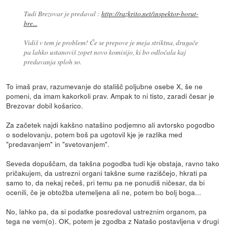
Tudi Brezovar je predaval :
http://razkrito.net/inspektor-borut-
bre...
Vidiš v tem je problem! Če se prepove je meja striktna, drugače
pa lahko ustanoviš zopet novo komisijo, ki bo odločala kaj
predavanja sploh so.
To imaš prav, razumevanje do stališč poljubne osebe X, še ne
pomeni, da imam kakorkoli prav. Ampak to ni tisto, zaradi česar je
Brezovar dobil košarico.
Za začetek najdi kakšno natašino podjemno ali avtorsko pogodbo
o sodelovanju, potem boš pa ugotovil kje je razlika med
"predavanjem" in "svetovanjem".
Seveda dopuščam, da takšna pogodba tudi kje obstaja, ravno tako
pričakujem, da ustrezni organi takšne sume raziščejo, hkrati pa
samo to, da nekaj rečeš, pri temu pa ne ponudiš ničesar, da bi
ocenili, če je obtožba utemeljena ali ne, potem bo bolj boga...
No, lahko pa, da si podatke posredoval ustreznim organom, pa
tega ne vem(o). OK, potem je zgodba z Natašo postavljena v drugi