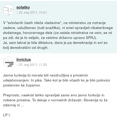
solatko
::
23. avg 2011, 10:41
V "svinčenih časih rdeče vladavine", na ministrstvu za notranje
zadeve, uslužbenec (tudi snažilka), ni smel opravljati nikakeršnega
dodatnega, honorarnega dela (za ostala ministrstva ne vem, se mi
pa zdi, da je to veljalo, za celotno državno upravo SFRJ).
Ja, sam takrat je bila diktatura, dans je pa demokracija in eni so
bolj demokratični od drugih.
Invictus
::
23. avg 2011, 11:20
Javna funkcija bi morala biti nezdružljiva s privatnim
udejstvovanjem. In pika. Tako kot je bilo včasih ko je bilo polovico
poslancev še županov.
Preprosto, naekrat lahko opravljaš samo eno javno funkcijo in
nobene privatne. To deluje v normalnih državah. Slovenija to že
zdavnaj ni ...
LP I.