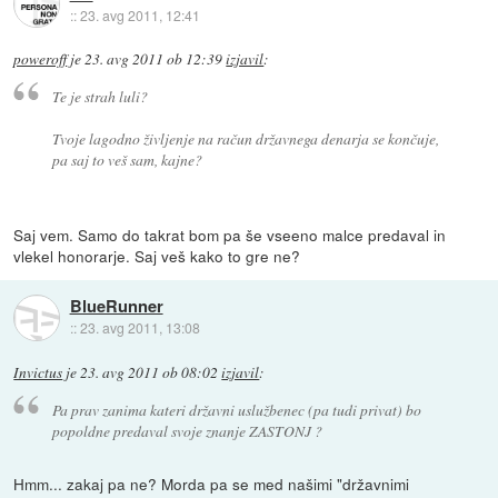
::
23. avg 2011, 12:41
poweroff
je
23. avg 2011 ob 12:39
izjavil
:
Te je strah luli?
Tvoje lagodno življenje na račun državnega denarja se končuje,
pa saj to veš sam, kajne?
Saj vem. Samo do takrat bom pa še vseeno malce predaval in
vlekel honorarje. Saj veš kako to gre ne?
BlueRunner
::
23. avg 2011, 13:08
Invictus
je
23. avg 2011 ob 08:02
izjavil
:
Pa prav zanima kateri državni uslužbenec (pa tudi privat) bo
popoldne predaval svoje znanje ZASTONJ ?
Hmm... zakaj pa ne? Morda pa se med našimi "državnimi