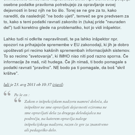
osebne podatke praviloma potrebujejo za opravljanje svoej
dejavnosti in brez njih ne bo šlo. Torej se ne gre za to, kako
narediti, da naslednjič "ne bodo ujeti", temveč se gre predvsem za
to, kako s temi podatki ravnati zakonito in (tukaj pride "neuraden
del") tudi korektno glede na problematiko, kot jo vidi inšpektor.
Lahko tudi ni odkrite nepravilnosti, te pa lahko inšpektor npr.
opozori na prihajajoče spremembe v EU zakonodaji, ki jih je dobro
upoštevati pri recimo kakšnih spremembah informacijskih sistemov.
To so recimo "svetovanja", ki IMHO niso niti pod razno sporna. Če
informacije že maš, nič hudega. Če jih nimaš, ti bodo pomagale s
podatki ravnati "pravilno". NE bodo pa ti pomagale, da boš "skril
kršitve".
luli
je
23. avg 2011 ob 10:37
izjavil
:
Pa še en :
Zakon o inšpekcijskem nadzoru namreč določa, da
inšpektor ne sme opravljati dejavnosti oziroma ne
sme opravljati dela za drugega delodajalca na
področju, na katerem opravlja naloge
inšpekcijskega nadzora, razen če gre za znanstveno
ali pedagoško delo.