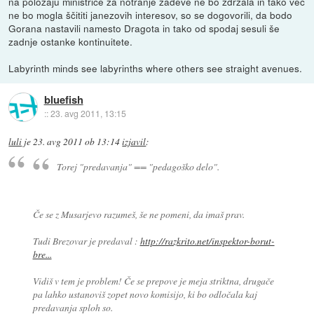
na položaju ministrice za notranje zadeve ne bo zdržala in tako več
ne bo mogla ščititi janezovih interesov, so se dogovorili, da bodo
Gorana nastavili namesto Dragota in tako od spodaj sesuli še
zadnje ostanke kontinuitete.
Labyrinth minds see labyrinths where others see straight avenues.
bluefish
::
23. avg 2011, 13:15
luli
je
23. avg 2011 ob 13:14
izjavil
:
Torej "predavanja" == "pedagoško delo".
Če se z Musarjevo razumeš, še ne pomeni, da imaš prav.
Tudi Brezovar je predaval :
http://razkrito.net/inspektor-borut-
bre...
Vidiš v tem je problem! Če se prepove je meja striktna, drugače
pa lahko ustanoviš zopet novo komisijo, ki bo odločala kaj
predavanja sploh so.