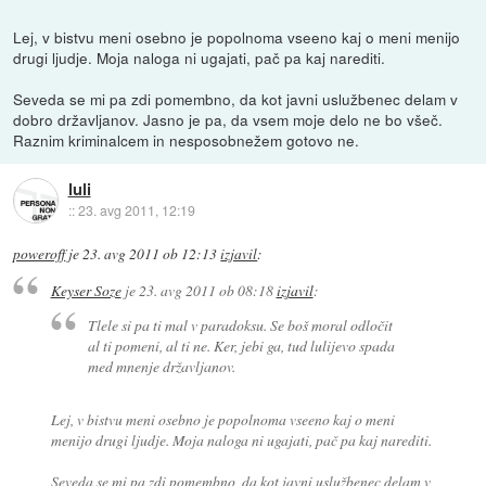
Lej, v bistvu meni osebno je popolnoma vseeno kaj o meni menijo
drugi ljudje. Moja naloga ni ugajati, pač pa kaj narediti.
Seveda se mi pa zdi pomembno, da kot javni uslužbenec delam v
dobro državljanov. Jasno je pa, da vsem moje delo ne bo všeč.
Raznim kriminalcem in nesposobnežem gotovo ne.
luli
::
23. avg 2011, 12:19
poweroff
je
23. avg 2011 ob 12:13
izjavil
:
Keyser Soze
je
23. avg 2011 ob 08:18
izjavil
:
Tlele si pa ti mal v paradoksu. Se boš moral odločit
al ti pomeni, al ti ne. Ker, jebi ga, tud lulijevo spada
med mnenje državljanov.
Lej, v bistvu meni osebno je popolnoma vseeno kaj o meni
menijo drugi ljudje. Moja naloga ni ugajati, pač pa kaj narediti.
Seveda se mi pa zdi pomembno, da kot javni uslužbenec delam v