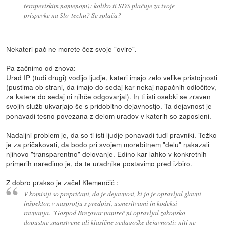
terapevtskim namenom): koliko ti SDS plačuje za tvoje
prispevke na Slo-techu? Se splača?
Nekateri pač ne morete čez svoje "ovire".
Pa začnimo od znova:
Urad IP (tudi drugi) vodijo ljudje, kateri imajo zelo velike pristojnosti
(pustima ob strani, da imajo do sedaj kar nekaj napačnih odločitev,
za katere do sedaj ni nihče odgovarjal). In ti isti osebki se zraven
svojih služb ukvarjajo še s pridobitno dejavnostjo. Ta dejavnost je
ponavadi tesno povezana z delom uradov v katerih so zaposleni.
Nadaljni problem je, da so ti isti ljudje ponavadi tudi pravniki. Težko
je za pričakovati, da bodo pri svojem morebitnem "delu" nakazali
njihovo "transparentno" delovanje. Edino kar lahko v konkretnih
primerih naredimo je, da te uradnike postavimo pred izbiro.
Z dobro prakso je začel Klemenčič :
V komisiji so prepričani, da je dejavnost, ki jo je opravljal glavni
inšpektor, v nasprotju s predpisi, usmeritvami in kodeksi
ravnanja. "Gospod Brezovar namreč ni opravljal zakonsko
dopustne znanstvene ali klasične pedagoške dejavnosti; niti ne