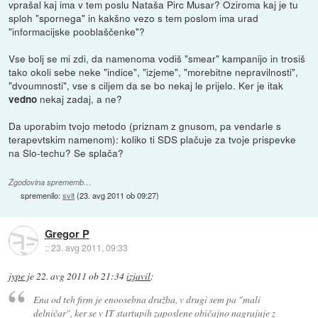
vprašal kaj ima v tem poslu Nataša Pirc Musar? Oziroma kaj je tu
sploh "spornega" in kakšno vezo s tem poslom ima urad
"informacijske pooblaščenke"?
Vse bolj se mi zdi, da namenoma vodiš "smear" kampanijo in trosiš
tako okoli sebe neke "indice", "izjeme", "morebitne nepravilnosti",
"dvoumnosti", vse s ciljem da se bo nekaj le prijelo. Ker je itak
nekaj zadaj, a ne?
vedno
Da uporabim tvojo metodo (priznam z gnusom, pa vendarle s
terapevtskim namenom): koliko ti SDS plačuje za tvoje prispevke
na Slo-techu? Se splača?
Zgodovina sprememb…
spremenilo:
svit
(
23. avg 2011 ob 09:27
)
Gregor P
::
23. avg 2011, 09:33
jype
je
22. avg 2011 ob 21:34
izjavil
:
Ena od teh firm je enoosebna družba, v drugi sem pa "mali
delničar", ker se v IT startupih zaposlene običajno nagrajuje z