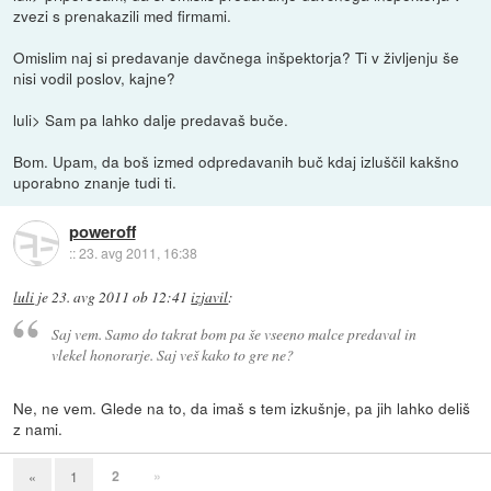
zvezi s prenakazili med firmami.
Omislim naj si predavanje davčnega inšpektorja? Ti v življenju še
nisi vodil poslov, kajne?
luli> Sam pa lahko dalje predavaš buče.
Bom. Upam, da boš izmed odpredavanih buč kdaj izluščil kakšno
uporabno znanje tudi ti.
poweroff
::
23. avg 2011, 16:38
luli
je
23. avg 2011 ob 12:41
izjavil
:
Saj vem. Samo do takrat bom pa še vseeno malce predaval in
vlekel honorarje. Saj veš kako to gre ne?
Ne, ne vem. Glede na to, da imaš s tem izkušnje, pa jih lahko deliš
z nami.
2
»
«
1