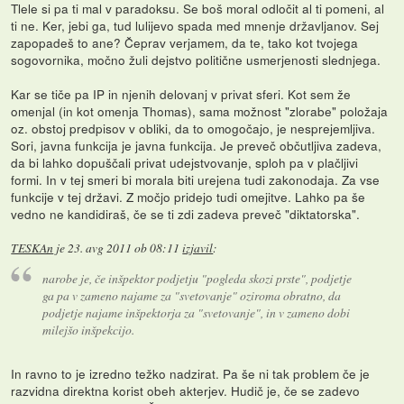
Tlele si pa ti mal v paradoksu. Se boš moral odločit al ti pomeni, al
ti ne. Ker, jebi ga, tud lulijevo spada med mnenje državljanov. Sej
zapopadeš to ane? Čeprav verjamem, da te, tako kot tvojega
sogovornika, močno žuli dejstvo politične usmerjenosti slednjega.
Kar se tiče pa IP in njenih delovanj v privat sferi. Kot sem že
omenjal (in kot omenja Thomas), sama možnost "zlorabe" položaja
oz. obstoj predpisov v obliki, da to omogočajo, je nesprejemljiva.
Sori, javna funkcija je javna funkcija. Je preveč občutljiva zadeva,
da bi lahko dopuščali privat udejstvovanje, sploh pa v plačljivi
formi. In v tej smeri bi morala biti urejena tudi zakonodaja. Za vse
funkcije v tej državi. Z močjo pridejo tudi omejitve. Lahko pa še
vedno ne kandidiraš, če se ti zdi zadeva preveč "diktatorska".
TESKAn
je
23. avg 2011 ob 08:11
izjavil
:
narobe je, če inšpektor podjetju "pogleda skozi prste", podjetje
ga pa v zameno najame za "svetovanje" oziroma obratno, da
podjetje najame inšpektorja za "svetovanje", in v zameno dobi
milejšo inšpekcijo.
In ravno to je izredno težko nadzirat. Pa še ni tak problem če je
razvidna direktna korist obeh akterjev. Hudič je, če se zadevo