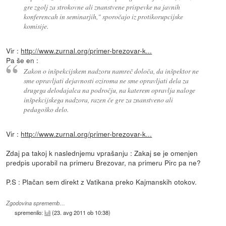
gre zgolj za strokovne ali znanstvene prispevke na javnih
konferencah in seminarjih," sporočajo iz protikorupcijske
komisije.
Vir :
http://www.zurnal.org/primer-brezovar-k...
Pa še en :
Zakon o inšpekcijskem nadzoru namreč določa, da inšpektor ne
sme opravljati dejavnosti oziroma ne sme opravljati dela za
drugega delodajalca na področju, na katerem opravlja naloge
inšpekcijskega nadzora, razen če gre za znanstveno ali
pedagoško delo.
Vir :
http://www.zurnal.org/primer-brezovar-k...
Zdaj pa takoj k naslednjemu vprašanju : Zakaj se je omenjen
predpis uporabil na primeru Brezovar, na primeru Pirc pa ne?
P.S : Plačan sem direkt z Vatikana preko Kajmanskih otokov.
Zgodovina sprememb…
spremenilo:
luli
(
23. avg 2011 ob 10:38
)