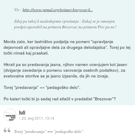
Vir :
http://www.zurnal.org/primer-brezovar-k...
Zdaj pa takoj k naslednjemu vprašanju : Zakaj se je omenjen
predpis uporabil na primeru Brezovar, na primeru Pirc pa ne?
Morda zato, ker lastništvo podjetja ne pomeni "opravljanje
dejavnosti ali opravljajne dela za drugega delodajalca". Torej po tej
točki nimaš kaj praskati.
Hkrati pa so predavanja jasna, njihov namen ocenjujem kot jasen
(dviganje zavedanja o pomenu varovanja osebnih podatkov), za
svetovalne storitve se je jasno izjasnila, da jih ne izvaja.
Torej "predavanja" == "pedagoško delo".
Po kateri točki bi jo sedaj rad stlačil v predalčel "Brezovar"?
luli
::
23. avg 2011, 13:14
Torej "predavanja" == "pedagoško delo".