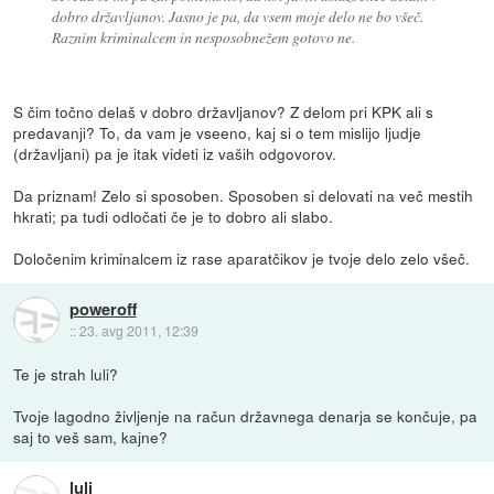
dobro državljanov. Jasno je pa, da vsem moje delo ne bo všeč.
Raznim kriminalcem in nesposobnežem gotovo ne.
S čim točno delaš v dobro državljanov? Z delom pri KPK ali s
predavanji? To, da vam je vseeno, kaj si o tem mislijo ljudje
(državljani) pa je itak videti iz vaših odgovorov.
Da priznam! Zelo si sposoben. Sposoben si delovati na več mestih
hkrati; pa tudi odločati če je to dobro ali slabo.
Določenim kriminalcem iz rase aparatčikov je tvoje delo zelo všeč.
poweroff
::
23. avg 2011, 12:39
Te je strah luli?
Tvoje lagodno življenje na račun državnega denarja se končuje, pa
saj to veš sam, kajne?
luli