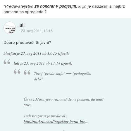
"
l" si najbrž
Predavateljstvo
za honorar v podjetjih
, ki jih je nadzira
namenoma spregledal?
luli
::
23. avg 2011, 13:16
Dobro predavaš! Si javni?
bluefish
je
23. avg 2011 ob 13:15
izjavil
:
luli
je
23. avg 2011 ob 13:14
izjavil
:
Torej "predavanja" == "pedagoško
delo".
Če se z Musarjevo razumeš, še ne pomeni, da imaš
prav.
Tudi Brezovar je predaval :
http://razkrito.net/inspektor-borut-bre
...