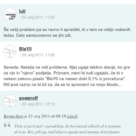
luli
::
23. avg 2011, 11:22
Še večji problem pa so ravno ti apratčiki, ki v tem ne vidijo nobenih
težav. Celo samoumevno se jim zdi.
BlaY0
::
23. avg 2011, 11:28
Seveda. Nataša ne vidi problema. Njej ugaja takšno stanje, ko gre
za njo in "njeno" podjetje. Priznam, meni bi tudi ugajalo, če bi v
nekem zakonu pisalo "BlaY0 na mesec dobi 0,1% iz proračuna".
Niti pod razno ne bi bil za, da se to spremeni na mojo škodo...
poweroff
::
23. avg 2011, 12:13
Keyser Soze
je
23. avg 2011 ob 08:18
izjavil
:
Tlele si pa ti mal v paradoksu. Se boš moral odločit al ti pomeni,
al ti ne. Ker, jebi ga, tud lulijevo spada med mnenje državljanov.