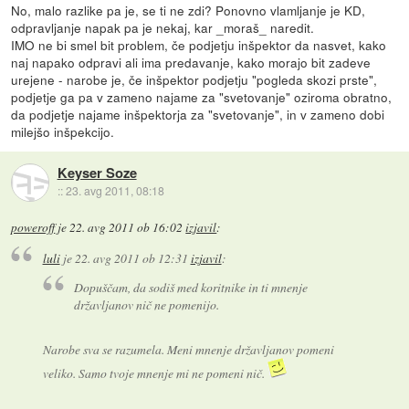
No, malo razlike pa je, se ti ne zdi? Ponovno vlamljanje je KD,
odpravljanje napak pa je nekaj, kar _moraš_ naredit.
IMO ne bi smel bit problem, če podjetju inšpektor da nasvet, kako
naj napako odpravi ali ima predavanje, kako morajo bit zadeve
urejene - narobe je, če inšpektor podjetju "pogleda skozi prste",
podjetje ga pa v zameno najame za "svetovanje" oziroma obratno,
da podjetje najame inšpektorja za "svetovanje", in v zameno dobi
milejšo inšpekcijo.
Keyser Soze
::
23. avg 2011, 08:18
poweroff
je
22. avg 2011 ob 16:02
izjavil
:
luli
je
22. avg 2011 ob 12:31
izjavil
:
Dopuščam, da sodiš med koritnike in ti mnenje
državljanov nič ne pomenijo.
Narobe sva se razumela. Meni mnenje državljanov pomeni
veliko. Samo tvoje mnenje mi ne pomeni nič.