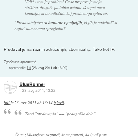
Vidiš v tem je problem! Če se prepove je meja
striktna, drugače pa lahko ustanoviš zopet novo
komisijo, ki bo odločala kaj predavanja sploh so.
"
Predavateljstvo
za honorar v podjetjih
, ki jih je nadzira
l" si
najbrž namenoma spregledal?
Predaval je na raznih združenjih, zbornicah,.. Tako kot IP.
Zgodovina sprememb…
spremenilo:
luli
(
23. avg 2011 ob 13:20
)
BlueRunner
::
23. avg 2011, 13:22
luli
je
23. avg 2011 ob 13:14
izjavil
:
Torej "predavanja" == "pedagoško delo".
Če se z Musarjevo razumeš, še ne pomeni, da imaš prav.