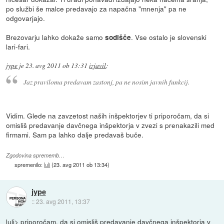
po službi še malce predavajo za napačna "mnenja" pa ne
odgovarjajo.
Brezovarju lahko dokaže samo
. Vse ostalo je slovenski
sodišče
lari-fari.
jype
je
23. avg 2011 ob 13:31
izjavil
:
Jaz praviloma predavam zastonj, pa ne nosim javnih funkcij.
Vidim. Glede na zavzetost naših inšpektorjev ti priporočam, da si
omisliš predavanje davčnega inšpektorja v zvezi s prenakazili med
firmami. Sam pa lahko dalje predavaš buče.
Zgodovina sprememb…
spremenilo:
luli
(
23. avg 2011 ob 13:34
)
jype
::
23. avg 2011, 13:37
luli> priporočam, da si omisliš predavanje davčnega inšpektorja v