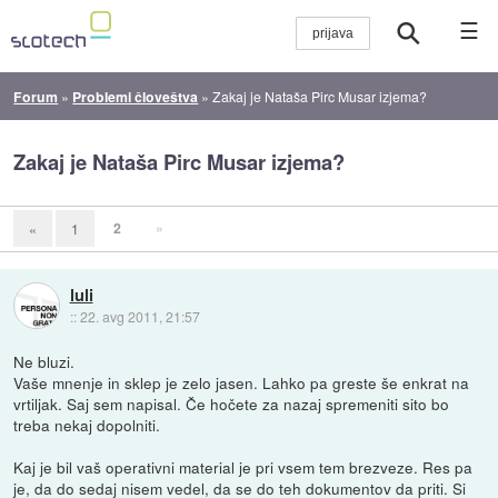
☰
Forum
»
Problemi človeštva
»
Zakaj je Nataša Pirc Musar izjema?
Zakaj je Nataša Pirc Musar izjema?
2
»
«
1
luli
::
22. avg 2011, 21:57
Ne bluzi.
Vaše mnenje in sklep je zelo jasen. Lahko pa greste še enkrat na
vrtiljak. Saj sem napisal. Če hočete za nazaj spremeniti sito bo
treba nekaj dopolniti.
Kaj je bil vaš operativni material je pri vsem tem brezveze. Res pa
je, da do sedaj nisem vedel, da se do teh dokumentov da priti. Si