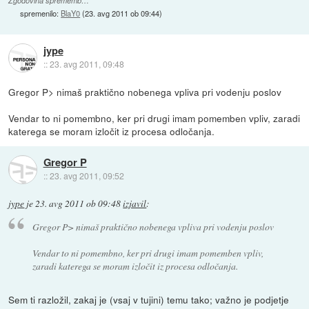
Zgodovina sprememb…
spremenilo:
BlaY0
(
23. avg 2011 ob 09:44
)
jype
::
23. avg 2011, 09:48
Gregor P> nimaš praktično nobenega vpliva pri vodenju poslov
Vendar to ni pomembno, ker pri drugi imam pomemben vpliv, zaradi
katerega se moram izločit iz procesa odločanja.
Gregor P
::
23. avg 2011, 09:52
jype
je
23. avg 2011 ob 09:48
izjavil
:
Gregor P> nimaš praktično nobenega vpliva pri vodenju poslov
Vendar to ni pomembno, ker pri drugi imam pomemben vpliv,
zaradi katerega se moram izločit iz procesa odločanja.
Sem ti razložil, zakaj je (vsaj v tujini) temu tako; važno je podjetje