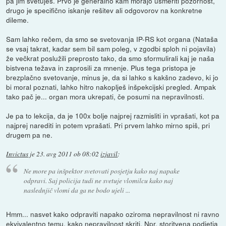
pa jim svetuješ. Prvo je generalno kam morajo usmeriti pozornost,
drugo je specifično iskanje rešitev ali odgovorov na konkretne
dileme.
Sam lahko rečem, da smo se svetovanja IP-RS kot organa (Nataša
se vsaj takrat, kadar sem bil sam poleg, v zgodbi sploh ni pojavila)
že večkrat poslužili preprosto tako, da smo sformulirali kaj je naša
bistvena težava in zaprosili za mnenje. Plus tega pristopa je
brezplačno svetovanje, minus je, da si lahko s kakšno zadevo, ki jo
bi moral poznati, lahko hitro nakoplješ inšpekcijski pregled. Ampak
tako pač je... organ mora ukrepati, če posumi na nepravilnosti.
Je pa to lekcija, da je 100x bolje najprej razmisliti in vprašati, kot pa
najprej narediti in potem vprašati. Pri prvem lahko mirno spiš, pri
drugem pa ne.
Invictus
je
23. avg 2011 ob 08:02
izjavil
:
Ne more pa inšpektor svetovati posjetju kako naj napake
odpravi. Saj policija tudi ne svetuje vlomilcu kako naj
naslednjič vlomi da ga ne bodo ujeli ...
Hmm... nasvet kako odpraviti napako oziroma nepravilnost ni ravno
ekvivalentno temu, kako nepravilnost skriti. Npr. storitvena podjetja