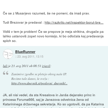
Če se z Musarjevo razumeš, še ne pomeni, da imaš prav.
Tudi Brezovar je predaval :
http://razkrito.net/inspektor-borut-bre...
Vidiš v tem je problem! Če se prepove je meja striktna, drugače pa
lahko ustanoviš zopet novo komisijo, ki bo odločala kaj predavanja
sploh so.
BlueRunner
::
23. avg 2011, 13:15
luli
je
23. avg 2011 ob 08:51
izjavil
:
Zanimive zgodbe se pletejo okrog naše IP.
Recimo tale danes, še sveža :
http://www.dnevnik.si/poslovni_dnevnik/...
JA, ali nisi vedel, da sta Kresalova in Janša dejansko princ in
princesa Foruma666, saj je Janezova odvetnica žena od
Katarininega državnega sekretarja. Ko so ugotovili, da pa Katarina