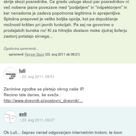
skrije skozi posrednike. Če gredo usluge skozi par posrednikov ni
več nobene jasne povezave med "podjetjem" in "inšpektorjem" in
kar nenadoma je zadeva popolnoma legitimna in sprejemljiva.
Splošna prepoved je veliko boljša opcija, kot pa dopuščanje
možnosti kršitev pri javnih funkcijah. Pa sej ne govorimo o
prodajalcih bureka no! Ki za hitrejšo dostavo moke zjutraj šoferju
zastonj potalajo sirnega...
Zgodovina sprememb…
spremenil:
Keyser Soze
(
23. avg 2011 ob 08:21
)
luli
::
23. avg 2011, 08:51
Zanimive zgodbe se pletejo okrog naše IP.
Recimo tale danes, še sveža :
http://www.dnevnik.si/poslovni_dnevnik/...
svit
::
23. avg 2011, 09:27
Ok Luli... čeprav nerad odgovarjam internetnim trolom, te bom