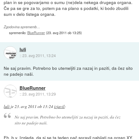
plan in se pogovarjamo o sumu (ne)dela nekega drugega organa.
Če pa se gre za to, potem pa na plano s podatki, ki bodo zbudili
sum v delo tistega organa.
Zgodovina sprememb…
spremenilo:
BlueRunner
(
23. avg 2011 ob 13:25
)
luli
::
23. avg 2011, 13:24
Ne saj pravim. Potrebno bo utemeljiti za nazaj in paziti, da čez sito
ne padejo naši.
BlueRunner
::
23. avg 2011, 13:29
luli
je
23. avg 2011 ob 13:24
izjavil
:
Ne saj pravim. Potrebno bo utemeljiti za nazaj in paziti, da čez
sito ne padejo naši.
Eh, b.v. Izgleda, da si se ta teden pač spravil nabijati na organ XY,