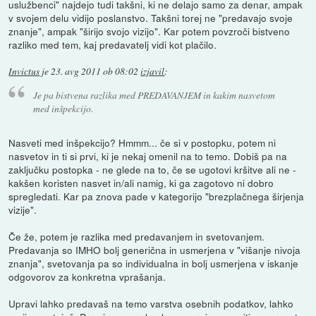
uslužbenci" najdejo tudi takšni, ki ne delajo samo za denar, ampak
v svojem delu vidijo poslanstvo. Takšni torej ne "predavajo svoje
znanje", ampak "širijo svojo vizijo". Kar potem povzroči bistveno
razliko med tem, kaj predavatelj vidi kot plačilo.
Invictus
je
23. avg 2011 ob 08:02
izjavil
:
Je pa bistvena razlika med PREDAVANJEM in kakim nasvetom
med inšpekcijo.
Nasveti med inšpekcijo? Hmmm... če si v postopku, potem ni
nasvetov in ti si prvi, ki je nekaj omenil na to temo. Dobiš pa na
zaključku postopka - ne glede na to, če se ugotovi kršitve ali ne -
kakšen koristen nasvet in/ali namig, ki ga zagotovo ni dobro
spregledati. Kar pa znova pade v kategorijo "brezplačnega širjenja
vizije".
Če že, potem je razlika med predavanjem in svetovanjem.
Predavanja so IMHO bolj generična in usmerjena v "višanje nivoja
znanja", svetovanja pa so individualna in bolj usmerjena v iskanje
odgovorov za konkretna vprašanja.
Upravi lahko predavaš na temo varstva osebnih podatkov, lahko