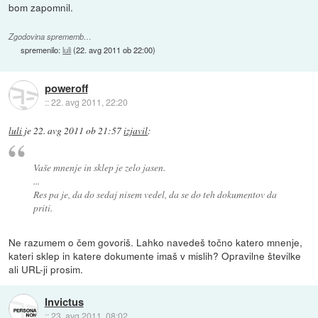
bom zapomnil.
Zgodovina sprememb…
spremenilo:
luli
(
22. avg 2011 ob 22:00
)
poweroff
::
22. avg 2011, 22:20
luli
je
22. avg 2011 ob 21:57
izjavil
:
Vaše mnenje in sklep je zelo jasen.
...
Res pa je, da do sedaj nisem vedel, da se do teh dokumentov da
priti.
Ne razumem o čem govoriš. Lahko navedeš točno katero mnenje,
kateri sklep in katere dokumente imaš v mislih? Opravilne številke
ali URL-ji prosim.
Invictus
::
23. avg 2011, 08:02