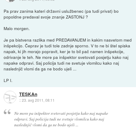
Pa prav zanima kateri državni uslužbenec (pa tudi privat) bo
popoldne predaval svoje znanje ZASTONJ ?
Malo morgen.
Je pa bistvena razlika med PREDAVANJEM in kakim nasvetom med
inšpekcijo. Čeprav je tudi tole zadnje sporno. V to ne bi štel spiska
napak, ki jih morajo popravit, ker je to bil pač namen inšpekcije,
odrivanje le teh. Ne more pa inšpektor svetovati posjetju kako naj
napake odpravi. Saj policija tudi ne svetuje vlomilcu kako naj
naslednjič vlomi da ga ne bodo ujeli ...
LP I.
TESKAn
::
23. avg 2011, 08:11
Ne more pa inšpektor svetovati posjetju kako naj napake
odpravi. Saj policija tudi ne svetuje vlomilcu kako naj
naslednjič vlomi da ga ne bodo ujeli ...