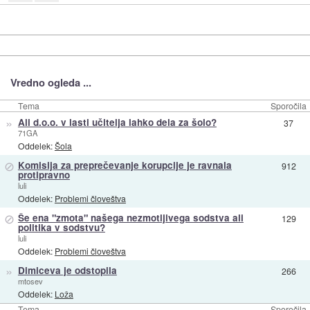
Vredno ogleda ...
Tema
Sporočila
»
Ali d.o.o. v lasti učitelja lahko dela za šolo?
37
71GA
Oddelek:
Šola
⊘
Komisija za preprečevanje korupcije je ravnala
912
protipravno
luli
Oddelek:
Problemi človeštva
⊘
Še ena "zmota" našega nezmotljivega sodstva ali
129
politika v sodstvu?
luli
Oddelek:
Problemi človeštva
»
Dimiceva je odstopila
266
mtosev
Oddelek:
Loža
Tema
Sporočila