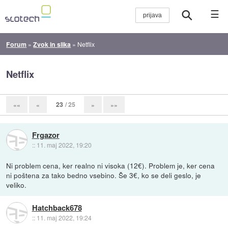
☰
Forum
»
Zvok in slika
»
Netflix
Netflix
23
/ 25
««
«
»
»»
Frgazor
::
11. maj 2022, 19:20
Ni problem cena, ker realno ni visoka (12€). Problem je, ker cena
ni poštena za tako bedno vsebino. Še 3€, ko se deli geslo, je
veliko.
Hatchback678
::
11. maj 2022, 19:24