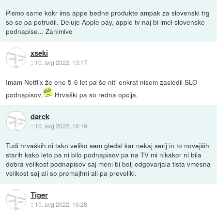
Pismo samo kokr ima appe bedne produkte ampak za slovenski trg
so se pa potrudil. Deluje Apple pay, apple tv naj bi imel slovenske
podnapise... Zanimivo
xseki
::
10. avg 2022, 13:17
Imam Netflix že ene 5-6 let pa še niti enkrat nisem zasledil SLO
podnapisov.
Hrvaški pa so redna opcija.
darck
::
10. avg 2022, 16:19
Tudi hrvaških ni tako veliko sem gledal kar nekaj serij in to novejših
starih kako leto pa ni bilo podnapisov pa na TV mi nikakor ni bila
dobra velikost podnapisov saj meni bi bolj odgovarjala tista vmesna
velikost saj ali so premajhni ali pa preveliki.
Tiger
::
10. avg 2022, 16:28