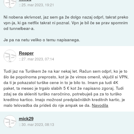
::
25. mar 2023, 19:21
Ni nobena skrivnost, jaz sem ga že dolgo nazaj odprl, takrat preko
vpn-ja, ki ga netflix takrat ni poznal. Vpn je bil če se prav spomnim
od tunnelbear-a.
Je pa na netu veliko o temu napisanega.
Reaper
::
27. mar 2023, 07:14
Tudi jaz na Turškem že na kar nekaj let. Račun sem odprl, ko je to
šlo še popolnoma preprosto, kot je že vimos omenil, vkjučil si VPN,
da ti je pokazatol turške cene in to je bilo to. Imam pa tudi 4K
paket, ta mesec je trgalo slabih 5 € kot že napisano zgoraj. Tudi
zdaj se da skleniti turško naročnino, potrebuješ pa za to turško
kreditno kartico. Imajo možnost predplačniških kreditnih kartic, je
malo telovadba da prideš do nje ampak se da.
Navodila
mick29
::
30. mar 2023, 08:13