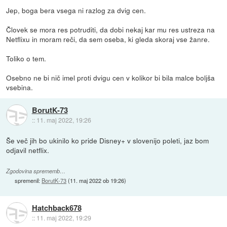
Jep, boga bera vsega ni razlog za dvig cen.
Človek se mora res potruditi, da dobi nekaj kar mu res ustreza na
Netflixu in moram reči, da sem oseba, ki gleda skoraj vse žanre.
Toliko o tem.
Osebno ne bi nič imel proti dvigu cen v kolikor bi bila malce boljša
vsebina.
BorutK-73
::
11. maj 2022, 19:26
Še več jih bo ukinilo ko pride Disney+ v slovenijo poleti, jaz bom
odjavil netflix.
Zgodovina sprememb…
spremenil:
BorutK-73
(
11. maj 2022 ob 19:26
)
Hatchback678
::
11. maj 2022, 19:29