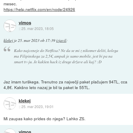
mesec.
https://help.netflix.com/en/node/24926
vimos
::
25. mar 2023, 18:05
klekej
je
25. mar 2023 ob 17:39
izjavil
:
Kako najceneje do Netflixa? Ne da se mi z nikomer deliti, kolega
ma Filipinskega za 2,5€, ampak je samo mobile, jest bi pa na
smart tv-ju. Je kakšen hack iz druge države ali kaj? :D
Jaz imam turškega. Trenutno za največji paket plačujem 94TL, cca
4,8€. Kakšno leto nazaj je bil ta paket le 55TL.
klekej
::
25. mar 2023, 19:01
Mi zaupas kako prides do njega? Lahko ZS.
vimos