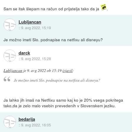
Sam se itak šlepam na račun od prijatelja tako da ja
.
Lubljancan
::
9. avg 2022, 15:19
Je možno imeti Slo. podnapise na netfixu ali disneyu?
darck
::
9. avg 2022, 15:28
Lubljancan
je
9. avg 2022 ob 15:19
izjavil
:
Je možno imeti Slo. podnapise na netfixu ali disneyu?
Ja lahko jih imaš na Netflixu samo kaj ko je 20% vsega pokritega
tako,da je zelo malo vsebin prevedenih v Slovenskem jeziku.
bedarija
::
9. avg 2022, 16:05