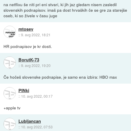
na netflixu še niti pri eni stvari, ki jih jaz gledam nisem zasledil
slovenskih podnapisov. imaš pa dost hrvaških če se gre za starejše
oseb, ki so živele v času juge
mtosev
::
9. avg 2022, 18:21
HR podnapisov je kr dosti.
BorutK-73
::
9. avg 2022, 19:20
Če hočeš slovenske podnapise, je samo ena izbira: HBO max
PINki
::
10. avg 2022, 00:17
+apple tv
Lubljancan
::
10. avg 2022, 07:53