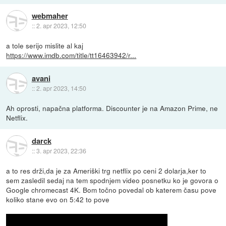
webmaher
::
2. apr 2023, 12:50
a tole serijo mislite al kaj
https://www.imdb.com/title/tt16463942/r...
avani
::
2. apr 2023, 14:50
Ah oprosti, napačna platforma. Discounter je na Amazon Prime, ne
Netflix.
darck
::
3. apr 2023, 22:36
a to res drži,da je za Ameriški trg netflix po ceni 2 dolarja,ker to
sem zasledil sedaj na tem spodnjem video posnetku ko je govora o
Google chromecast 4K. Bom točno povedal ob katerem času pove
koliko stane evo on 5:42 to pove