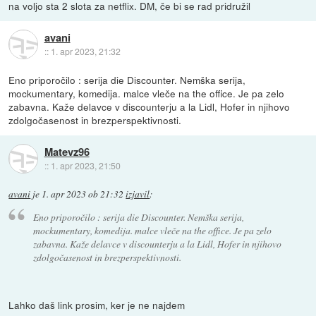
na voljo sta 2 slota za netflix. DM, če bi se rad pridružil
avani
::
1. apr 2023, 21:32
Eno priporočilo : serija die Discounter. Nemška serija,
mockumentary, komedija. malce vleče na the office. Je pa zelo
zabavna. Kaže delavce v discounterju a la Lidl, Hofer in njihovo
zdolgočasenost in brezperspektivnosti.
Matevz96
::
1. apr 2023, 21:50
avani
je
1. apr 2023 ob 21:32
izjavil
:
Eno priporočilo : serija die Discounter. Nemška serija,
mockumentary, komedija. malce vleče na the office. Je pa zelo
zabavna. Kaže delavce v discounterju a la Lidl, Hofer in njihovo
zdolgočasenost in brezperspektivnosti.
Lahko daš link prosim, ker je ne najdem