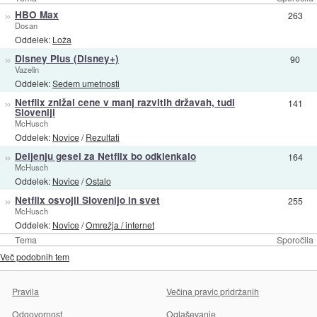
»
HBO Max
263
Dosan
Oddelek:
Loža
»
Disney Plus (Disney+)
90
Vazelin
Oddelek:
Sedem umetnosti
»
Netflix znižal cene v manj razvitih državah, tudi
141
Sloveniji
McHusch
Oddelek:
Novice
/
Rezultati
»
Deljenju gesel za Netflix bo odklenkalo
164
McHusch
Oddelek:
Novice
/
Ostalo
»
Netflix osvojil Slovenijo in svet
255
McHusch
Oddelek:
Novice
/
Omrežja / internet
Tema
Sporočila
Več podobnih tem
Pravila
Večina pravic pridržanih
Odgovornost
Oglaševanje