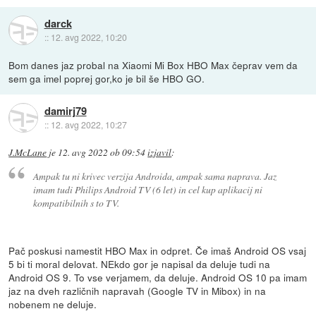
darck
::
12. avg 2022, 10:20
Bom danes jaz probal na Xiaomi Mi Box HBO Max čeprav vem da
sem ga imel poprej gor,ko je bil še HBO GO.
damirj79
::
12. avg 2022, 10:27
J.McLane
je
12. avg 2022 ob 09:54
izjavil
:
Ampak tu ni krivec verzija Androida, ampak sama naprava. Jaz
imam tudi Philips Android TV (6 let) in cel kup aplikacij ni
kompatibilnih s to TV.
Pač poskusi namestit HBO Max in odpret. Če imaš Android OS vsaj
5 bi ti moral delovat. NEkdo gor je napisal da deluje tudi na
Android OS 9. To vse verjamem, da deluje. Android OS 10 pa imam
jaz na dveh različnih napravah (Google TV in Mibox) in na
nobenem ne deluje.