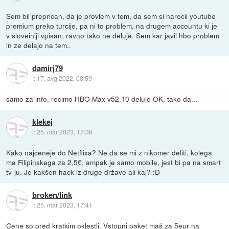
Sem bil preprican, da je provlem v tem, da sem si narocil youtube
premium preko turcije, pa ni to problem, na drugem accountu ki je
v sloveiniji vpisan, ravno tako ne deluje. Sem kar javil hbo problem
in ze delajo na tem..
damirj79
::
17. avg 2022, 08:59
samo za info, recimo HBO Max v52.10 deluje OK, tako da...
klekej
::
25. mar 2023, 17:39
Kako najceneje do Netflixa? Ne da se mi z nikomer deliti, kolega
ma Filipinskega za 2,5€, ampak je samo mobile, jest bi pa na smart
tv-ju. Je kakšen hack iz druge države ali kaj? :D
broken/link
::
25. mar 2023, 17:41
Cene so pred kratkim oklestli. Vstopni paket maš za 5eur na