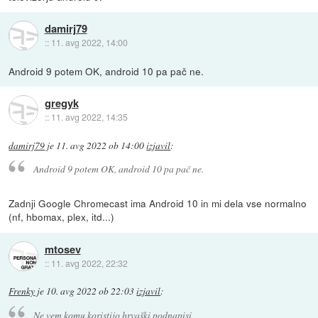
damirj79
::
11. avg 2022, 14:00
Android 9 potem OK, android 10 pa pač ne.
gregyk
::
11. avg 2022, 14:35
damirj79
je
11. avg 2022 ob 14:00
izjavil
:
Android 9 potem OK, android 10 pa pač ne.
Zadnji Google Chromecast ima Android 10 in mi dela vse normalno
(nf, hbomax, plex, itd...)
mtosev
::
11. avg 2022, 22:32
Frenky
je
10. avg 2022 ob 22:03
izjavil
:
Ne vem komu koristijo hrvaški podnapisi