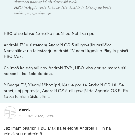
slovenski podnapisi ali slovenski zvok.
HBO in Apple vesta kako se dela. Netflix in Disney ne bosta
videla mojega denarja.
HBO bi se lahko še veliko naučil od Netflixa npr.
Android TV s sistemom Android OS 5 ali novejšo različico
Namestitev: na televizorju Android TV odpri trgovino Play in poišči
HBO Max.
Če imaš kakršnkoli nov Android TV**, HBO Max gor ne moreš niti
namestit, kaj šele da dela.
**Googe TV, Xiaomi Mibox ipd, kjer je gor že Android OS 10. Se
pravi, naj popravijo, Android OS 5 ali novejši do Android OS 9. Pa
še za to nism čisto zihr...
darck
::
11. avg 2022, 13:50
Jaz imam okamot HBO Max na telefonu Android 11 in na
televizorju android 9.