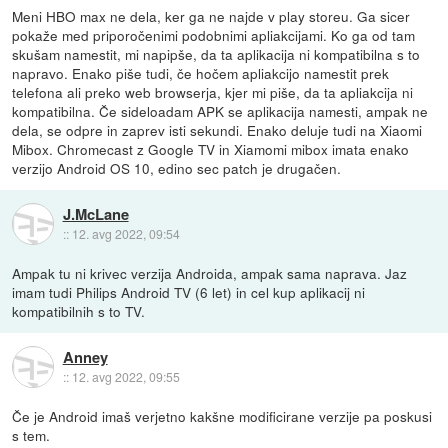
Meni HBO max ne dela, ker ga ne najde v play storeu. Ga sicer
pokaže med priporočenimi podobnimi apliakcijami. Ko ga od tam
skušam namestit, mi napipše, da ta aplikacija ni kompatibilna s to
napravo. Enako piše tudi, če hočem apliakcijo namestit prek
telefona ali preko web browserja, kjer mi piše, da ta apliakcija ni
kompatibilna. Če sideloadam APK se aplikacija namesti, ampak ne
dela, se odpre in zaprev isti sekundi. Enako deluje tudi na Xiaomi
Mibox. Chromecast z Google TV in Xiamomi mibox imata enako
verzijo Android OS 10, edino sec patch je drugačen.
J.McLane
::
12. avg 2022, 09:54
Ampak tu ni krivec verzija Androida, ampak sama naprava. Jaz
imam tudi Philips Android TV (6 let) in cel kup aplikacij ni
kompatibilnih s to TV.
Anney
::
12. avg 2022, 09:55
Če je Android imaš verjetno kakšne modificirane verzije pa poskusi
s tem.