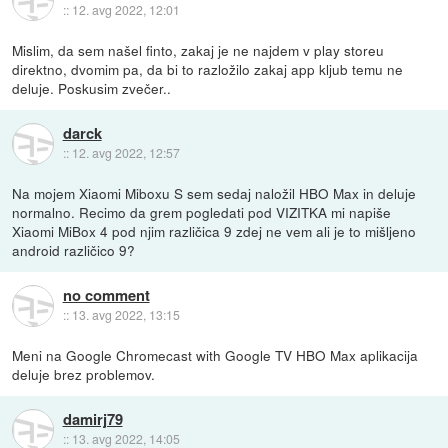
::
12. avg 2022, 12:01
Mislim, da sem našel finto, zakaj je ne najdem v play storeu
direktno, dvomim pa, da bi to razložilo zakaj app kljub temu ne
deluje. Poskusim zvečer..
darck
::
12. avg 2022, 12:57
Na mojem Xiaomi Miboxu S sem sedaj naložil HBO Max in deluje
normalno. Recimo da grem pogledati pod VIZITKA mi napiše
Xiaomi MiBox 4 pod njim različica 9 zdej ne vem ali je to mišljeno
android različico 9?
no comment
::
13. avg 2022, 13:15
Meni na Google Chromecast with Google TV HBO Max aplikacija
deluje brez problemov.
damirj79
::
13. avg 2022, 14:05