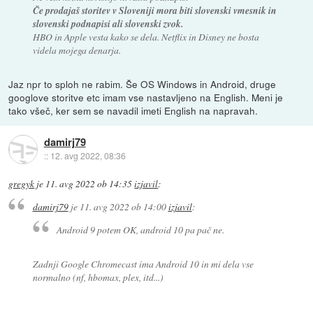
Če prodajaš storitev v Sloveniji mora biti slovenski vmesnik in
slovenski podnapisi ali slovenski zvok.
HBO in Apple vesta kako se dela. Netflix in Disney ne bosta
videla mojega denarja.
Jaz npr to sploh ne rabim. Še OS Windows in Android, druge
googlove storitve etc imam vse nastavljeno na English. Meni je
tako všeč, ker sem se navadil imeti English na napravah.
damirj79
::
12. avg 2022, 08:36
gregyk
je
11. avg 2022 ob 14:35
izjavil
:
damirj79
je
11. avg 2022 ob 14:00
izjavil
:
Android 9 potem OK, android 10 pa pač ne.
Zadnji Google Chromecast ima Android 10 in mi dela vse
normalno (nf, hbomax, plex, itd...)