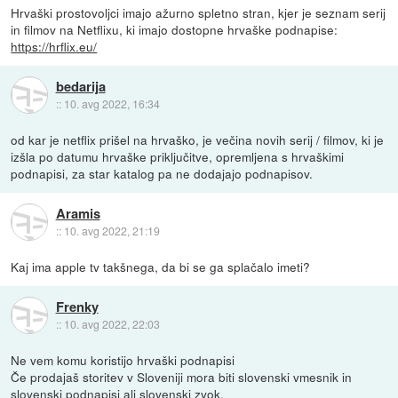
Hrvaški prostovoljci imajo ažurno spletno stran, kjer je seznam serij
in filmov na Netflixu, ki imajo dostopne hrvaške podnapise:
https://hrflix.eu/
bedarija
::
10. avg 2022, 16:34
od kar je netflix prišel na hrvaško, je večina novih serij / filmov, ki je
izšla po datumu hrvaške priključitve, opremljena s hrvaškimi
podnapisi, za star katalog pa ne dodajajo podnapisov.
Aramis
::
10. avg 2022, 21:19
Kaj ima apple tv takšnega, da bi se ga splačalo imeti?
Frenky
::
10. avg 2022, 22:03
Ne vem komu koristijo hrvaški podnapisi
Če prodajaš storitev v Sloveniji mora biti slovenski vmesnik in
slovenski podnapisi ali slovenski zvok.