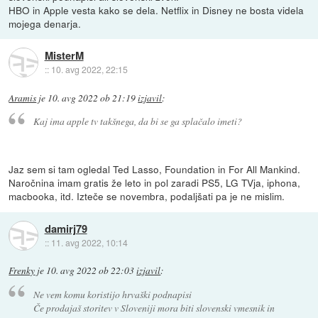
HBO in Apple vesta kako se dela. Netflix in Disney ne bosta videla
mojega denarja.
MisterM
::
10. avg 2022, 22:15
Aramis
je
10. avg 2022 ob 21:19
izjavil
:
Kaj ima apple tv takšnega, da bi se ga splačalo imeti?
Jaz sem si tam ogledal Ted Lasso, Foundation in For All Mankind.
Naročnina imam gratis že leto in pol zaradi PS5, LG TVja, iphona,
macbooka, itd. Izteče se novembra, podaljšati pa je ne mislim.
damirj79
::
11. avg 2022, 10:14
Frenky
je
10. avg 2022 ob 22:03
izjavil
:
Ne vem komu koristijo hrvaški podnapisi
Če prodajaš storitev v Sloveniji mora biti slovenski vmesnik in