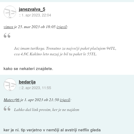
janezvalva_5
::
1. apr 2023, 22:04
vimos
je
25. mar 2023 ob 18:05
izjavil
:
Jaz imam turškega. Trenutno za največji paket plačujem 94TL,
cca 4,8€. Kakšno leto nazaj je bil ta paket le 55TL.
kako se nekateri znajdete.
bedarija
::
2. apr 2023, 11:55
Matevz96
je
1. apr 2023 ob 21:50
izjavil
:
Lahko daš link prosim, ker je ne najdem
ker je ni. tip verjetno v nemčiji al avstriji netflix gleda