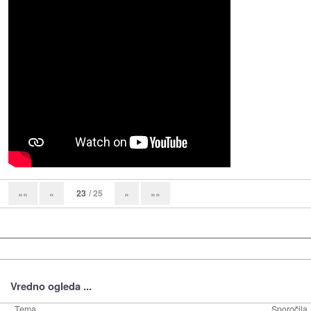
23
/ 25
««
«
»
»»
Vredno ogleda ...
Tema
Sporočila