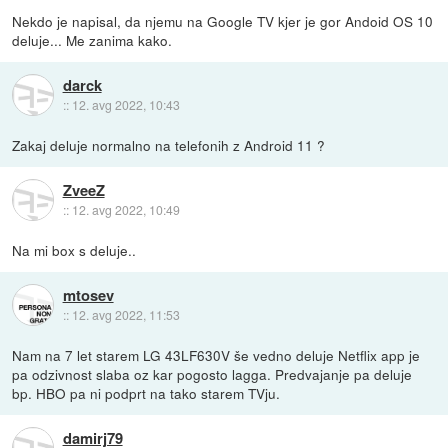
Nekdo je napisal, da njemu na Google TV kjer je gor Andoid OS 10
deluje... Me zanima kako.
darck
::
12. avg 2022, 10:43
Zakaj deluje normalno na telefonih z Android 11 ?
ZveeZ
::
12. avg 2022, 10:49
Na mi box s deluje..
mtosev
::
12. avg 2022, 11:53
Nam na 7 let starem LG 43LF630V še vedno deluje Netflix app je
pa odzivnost slaba oz kar pogosto lagga. Predvajanje pa deluje
bp. HBO pa ni podprt na tako starem TVju.
damirj79