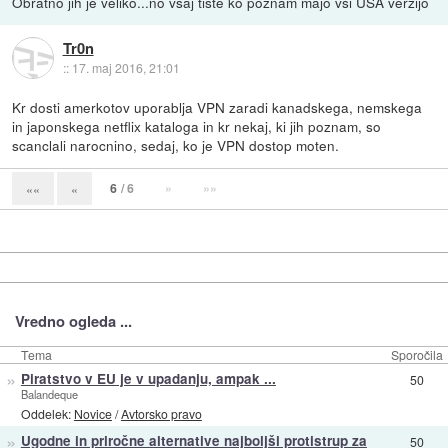
Obratno jih je veliko...no vsaj tiste ko poznam majo vsi USA verzijo
Tr0n
::
17. maj 2016, 21:01
Kr dosti amerkotov uporablja VPN zaradi kanadskega, nemskega
in japonskega netflix kataloga in kr nekaj, ki jih poznam, so
scanclali narocnino, sedaj, ko je VPN dostop moten.
6
/ 6
»
»»
««
«
Vredno ogleda ...
Tema
Sporočila
»
Piratstvo v EU je v upadanju, ampak ...
50
Balandeque
Oddelek:
Novice
/
Avtorsko pravo
»
Ugodne in priročne alternative najboljši protistrup za
50