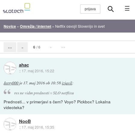
☰
Novice
»
Omrežja / internet
»
Netflix osvojil Slovenijo in svet
6
/ 6
»
»»
««
«
ahac
::
17. maj 2016, 15:22
Jerry000
je
17. maj 2016 ob 10:58
izjavil
:
res ne vidm prednosti v SLO netflixu
Prednosti... v primerjavi s čem? Voyo? Pickbox? Lokalna
videoteka?
NooB
::
17. maj 2016, 15:35