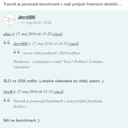
Travnik je ponavadi benchmark v naši preljubi freemium deželici ...
Jerry000
::
17. maj 2016, 15:38
ahac
je
17. maj 2016 ob 15:22
izjavil
:
Jerry000
je
17. maj 2016 ob 10:58
izjavil
:
res ne vidm prednosti v SLO netflixu
Prednosti... v primerjavi s čem? Voyo? Pickbox? Lokalna
videoteka?
SLO vs USA netflix. Lokalne videoteke so (bile) zakon :).
NooB
je
17. maj 2016 ob 15:35
izjavil
:
Travnik je ponavadi benchmark v naši preljubi freemium
deželici ...
Niti ne benchmark :)