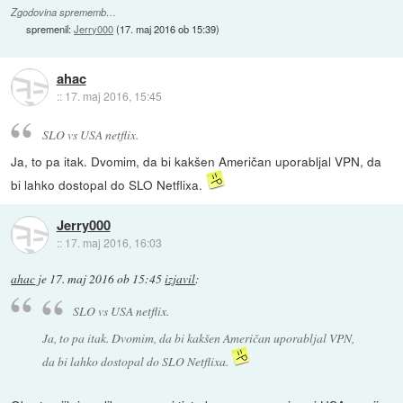
Zgodovina sprememb…
spremenil:
Jerry000
(
17. maj 2016 ob 15:39
)
ahac
::
17. maj 2016, 15:45
SLO vs USA netflix.
Ja, to pa itak. Dvomim, da bi kakšen Američan uporabljal VPN, da
bi lahko dostopal do SLO Netflixa.
Jerry000
::
17. maj 2016, 16:03
ahac
je
17. maj 2016 ob 15:45
izjavil
:
SLO vs USA netflix.
Ja, to pa itak. Dvomim, da bi kakšen Američan uporabljal VPN,
da bi lahko dostopal do SLO Netflixa.