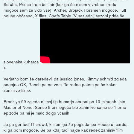
Scrubs, Prince from bell air (ker ga še nisem v vrstnem redu,
mogoče sem že vido vse), Archer, Brojack Horsmen mogoče, Full
house občasno, X files, Chefs Table (V naslednji sezoni pride še
slovenska kuharca
).
Verjetno bom še daredevil pa jessico jones, Kimmy schmid zgleda
pogojno OK, Ranch pa ne vem. To redno potem pa še kake
zanimive filme.
Brooklyn 99 zgleda ni moj tip humorja obupal po 10 minutah, isto
Master of None. Sense 8 bi mogoče blo zanimivo samo so 1 urne
epizode pa mi je malo dolgo včasih.
Je pa gor tudi IT crowd, ki sem ga že pogledal pa House of cards,
ki ga bom mogoče. Se pa kdaj tudi najde kak redek zanimiv film