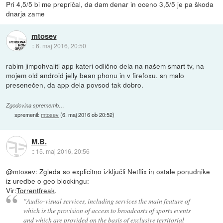
Pri 4,5/5 bi me prepričal, da dam denar in oceno 3,5/5 je pa škoda
dnarja zame
mtosev
::
6. maj 2016, 20:50
rabim jimpohvaliti app kateri odlično dela na našem smart tv, na
mojem old android jelly bean phonu in v firefoxu. sn malo
presenečen, da app dela povsod tak dobro.
Zgodovina sprememb…
spremenil:
mtosev
(
6. maj 2016 ob 20:52
)
M.B.
::
15. maj 2016, 20:56
@mtosev: Zgleda so explicitno izključli Netflix in ostale ponudnike
iz uredbe o geo blockingu:
Vir:
Torrentfreak
.
"Audio-visual services, including services the main feature of
which is the provision of access to broadcasts of sports events
and which are provided on the basis of exclusive territorial