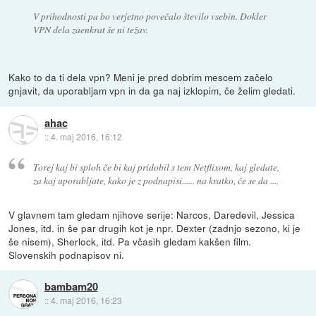
V prihodnosti pa bo verjetno povečalo število vsebin. Dokler
VPN dela zaenkrat še ni težav.
Kako to da ti dela vpn? Meni je pred dobrim mescem začelo
gnjavit, da uporabljam vpn in da ga naj izklopim, če želim gledati.
ahac
::
4. maj 2016, 16:12
Torej kaj bi sploh če bi kaj pridobil s tem Netflixom, kaj gledate,
za kaj uporabljate, kako je z podnapisi...... na kratko, če se da ....
V glavnem tam gledam njihove serije: Narcos, Daredevil, Jessica
Jones, itd. in še par drugih kot je npr. Dexter (zadnjo sezono, ki je
še nisem), Sherlock, itd. Pa včasih gledam kakšen film.
Slovenskih podnapisov ni.
bambam20
::
4. maj 2016, 16:23