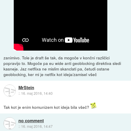
zanimivo. Tole je draft še tak, da mogoče v končni različici
popravijo to. Mogoče pa eu wide anti geoblocking direktiva sledi
kasneje. Jaz netflixa ne mislim skanclati pa, četudi ostane
geoblocking, ker mi je netflix kot ideja/zamisel všeč
MrStein
::
16. maj 2016, 14:40
Tak kot je enim komunizem kot ideja bila všeč?
no comment
::
16. maj 2016, 14:47