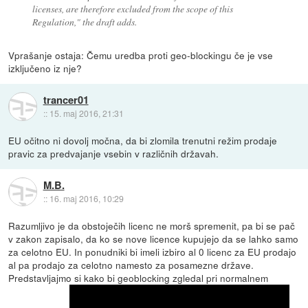
licenses, are therefore excluded from the scope of this
Regulation," the draft adds.
Vprašanje ostaja: Čemu uredba proti geo-blockingu če je vse
izključeno iz nje?
trancer01
::
15. maj 2016, 21:31
EU očitno ni dovolj močna, da bi zlomila trenutni režim prodaje
pravic za predvajanje vsebin v različnih državah.
M.B.
::
16. maj 2016, 10:29
Razumljivo je da obstoječih licenc ne morš spremenit, pa bi se pač
v zakon zapisalo, da ko se nove licence kupujejo da se lahko samo
za celotno EU. In ponudniki bi imeli izbiro al 0 licenc za EU prodajo
al pa prodajo za celotno namesto za posamezne države.
Predstavljajmo si kako bi geoblocking zgledal pri normalnem