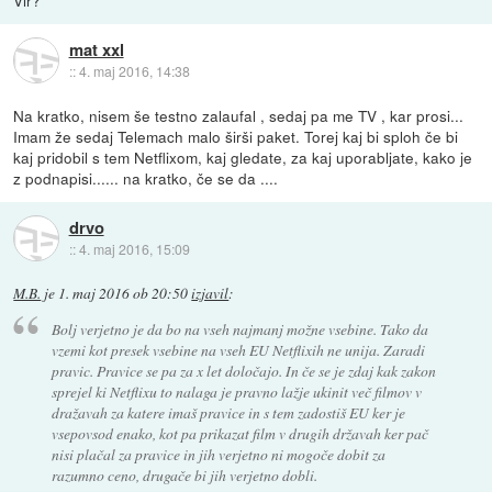
mat xxl
::
4. maj 2016, 14:38
Na kratko, nisem še testno zalaufal , sedaj pa me TV , kar prosi...
Imam že sedaj Telemach malo širši paket. Torej kaj bi sploh če bi
kaj pridobil s tem Netflixom, kaj gledate, za kaj uporabljate, kako je
z podnapisi...... na kratko, če se da ....
drvo
::
4. maj 2016, 15:09
M.B.
je
1. maj 2016 ob 20:50
izjavil
:
Bolj verjetno je da bo na vseh najmanj možne vsebine. Tako da
vzemi kot presek vsebine na vseh EU Netflixih ne unija. Zaradi
pravic. Pravice se pa za x let določajo. In če se je zdaj kak zakon
sprejel ki Netflixu to nalaga je pravno lažje ukinit več filmov v
dražavah za katere imaš pravice in s tem zadostiš EU ker je
vsepovsod enako, kot pa prikazat film v drugih državah ker pač
nisi plačal za pravice in jih verjetno ni mogoče dobit za
razumno ceno, drugače bi jih verjetno dobli.