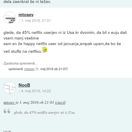
dela zaenkrat še ni težav.
mtosev
::
1. maj 2016, 21:01
glede, da 45% netflix userjev ni iz Usa kr dvomim, da bil v euju dali
vsem manj vsebine
sam sn že happy netflix user od januarja,ampak upam,da bo še
več stuffa na netflixu
Zgodovina sprememb…
spremenil:
mtosev
(
1. maj 2016 ob 21:07
)
NooB
::
4. maj 2016, 14:22
mtosev
je
1. maj 2016 ob 21:01
izjavil
:
glede, da 45% netflix userjev ni iz Usa
Vir?