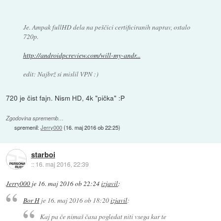
Je. Ampak fullHD dela na peščici certificiranih naprav, ostalo
720p.
http://androidpcreview.com/will-my-andr...
edit: Najbrž si mislil VPN :)
720 je čist fajn. Nism HD, 4k "pička" :P
Zgodovina sprememb…
spremenil:
Jerry000
(
16. maj 2016 ob 22:25
)
starboi
::
16. maj 2016, 22:39
Jerry000
je
16. maj 2016 ob 22:24
izjavil
:
Bor H
je
16. maj 2016 ob 18:20
izjavil
:
Kaj pa če nimaš časa pogledat niti vsega kar te