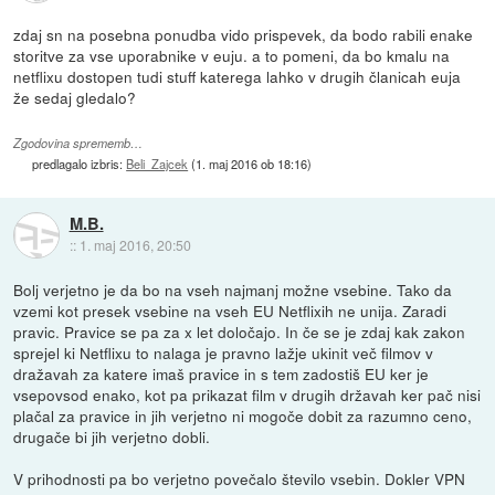
zdaj sn na posebna ponudba vido prispevek, da bodo rabili enake
storitve za vse uporabnike v euju. a to pomeni, da bo kmalu na
netflixu dostopen tudi stuff katerega lahko v drugih članicah euja
že sedaj gledalo?
Zgodovina sprememb…
predlagalo izbris:
Beli_Zajcek
(
1. maj 2016 ob 18:16
)
M.B.
::
1. maj 2016, 20:50
Bolj verjetno je da bo na vseh najmanj možne vsebine. Tako da
vzemi kot presek vsebine na vseh EU Netflixih ne unija. Zaradi
pravic. Pravice se pa za x let določajo. In če se je zdaj kak zakon
sprejel ki Netflixu to nalaga je pravno lažje ukinit več filmov v
dražavah za katere imaš pravice in s tem zadostiš EU ker je
vsepovsod enako, kot pa prikazat film v drugih državah ker pač nisi
plačal za pravice in jih verjetno ni mogoče dobit za razumno ceno,
drugače bi jih verjetno dobli.
V prihodnosti pa bo verjetno povečalo število vsebin. Dokler VPN