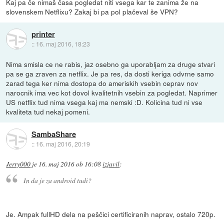
Kaj pa če nimaš časa pogledat niti vsega kar te zanima že na
slovenskem Netflixu? Zakaj bi pa pol plačeval še VPN?
printer
::
16. maj 2016, 18:23
Nima smisla ce ne rabis, jaz osebno ga uporabljam za druge stvari
pa se ga zraven za netflix. Je pa res, da dosti keriga odvrne samo
zarad tega ker nima dostopa do ameriskih vsebin ceprav nov
narocnik ima vec kot dovol kvalitetnih vsebin za pogledat. Naprimer
US netflix tud nima vsega kaj ma nemski :D. Kolicina tud ni vse
kvaliteta tud nekaj pomeni.
SambaShare
::
16. maj 2016, 20:19
Jerry000
je
16. maj 2016 ob 16:08
izjavil
:
In da je za android tudi?
Je. Ampak fullHD dela na peščici certificiranih naprav, ostalo 720p.