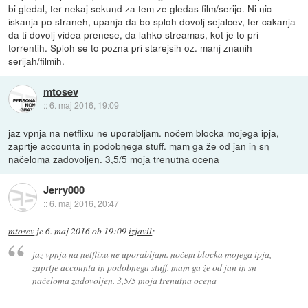
bi gledal, ter nekaj sekund za tem ze gledas film/serijo. Ni nic
iskanja po straneh, upanja da bo sploh dovolj sejalcev, ter cakanja
da ti dovolj videa prenese, da lahko streamas, kot je to pri
torrentih. Sploh se to pozna pri starejsih oz. manj znanih
serijah/filmih.
mtosev
::
6. maj 2016, 19:09
jaz vpnja na netflixu ne uporabljam. nočem blocka mojega ipja,
zaprtje accounta in podobnega stuff. mam ga že od jan in sn
načeloma zadovoljen. 3,5/5 moja trenutna ocena
Jerry000
::
6. maj 2016, 20:47
mtosev
je
6. maj 2016 ob 19:09
izjavil
:
jaz vpnja na netflixu ne uporabljam. nočem blocka mojega ipja,
zaprtje accounta in podobnega stuff. mam ga že od jan in sn
načeloma zadovoljen. 3,5/5 moja trenutna ocena