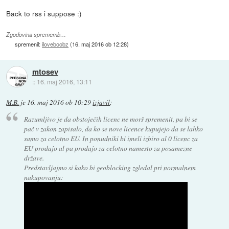
Back to rss i suppose :)
Zgodovina sprememb…
spremenil:
iloveboobz
(
16. maj 2016 ob 12:28
)
mtosev
::
16. maj 2016, 13:11
M.B.
je
16. maj 2016 ob 10:29
izjavil
:
Razumljivo je da obstoječih licenc ne morš spremenit, pa bi se
pač v zakon zapisalo, da ko se nove licence kupujejo da se lahko
samo za celotno EU. In ponudniki bi imeli izbiro al 0 licenc za
EU prodajo al pa prodajo za celotno namesto za posamezne
države.
Predstavljajmo si kako bi geoblocking zgledal pri normalnem
nakupovanju: