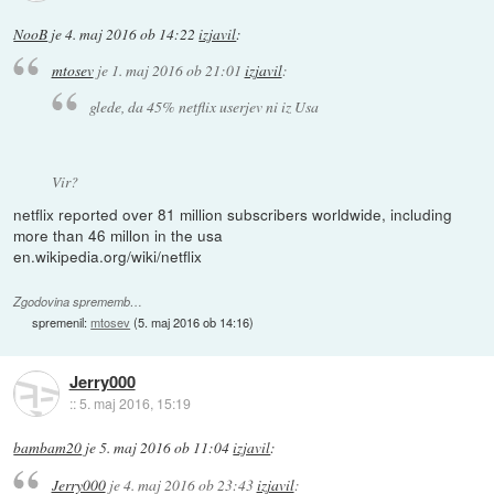
NooB
je
4. maj 2016 ob 14:22
izjavil
:
mtosev
je
1. maj 2016 ob 21:01
izjavil
:
glede, da 45% netflix userjev ni iz Usa
Vir?
netflix reported over 81 million subscribers worldwide, including
more than 46 millon in the usa
en.wikipedia.org/wiki/netflix
Zgodovina sprememb…
spremenil:
mtosev
(
5. maj 2016 ob 14:16
)
Jerry000
::
5. maj 2016, 15:19
bambam20
je
5. maj 2016 ob 11:04
izjavil
:
Jerry000
je
4. maj 2016 ob 23:43
izjavil
: