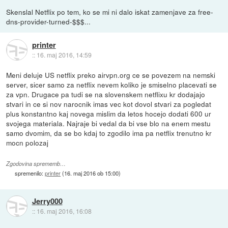
Skenslal Netflix po tem, ko se mi ni dalo iskat zamenjave za free-
dns-provider-turned-$$$...
printer
::
16. maj 2016, 14:59
Meni deluje US netflix preko airvpn.org ce se povezem na nemski
server, sicer samo za netflix nevem koliko je smiselno placevati se
za vpn. Drugace pa tudi se na slovenskem netflixu kr dodajajo
stvari in ce si nov narocnik imas vec kot dovol stvari za pogledat
plus konstantno kaj novega mislim da letos hocejo dodati 600 ur
svojega materiala. Najraje bi vedal da bi vse blo na enem mestu
samo dvomim, da se bo kdaj to zgodilo ima pa netflix trenutno kr
mocn polozaj
Zgodovina sprememb…
spremenilo:
printer
(
16. maj 2016 ob 15:00
)
Jerry000
::
16. maj 2016, 16:08