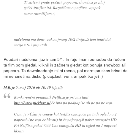
Ti sistemi gredo počasi, popcorn, showbox je zdaj
začel štrajkat itd. Razmišlam o netflixu...ampak
samo razmišljam :)
načeloma ma dons vsak najmanj 10/2 linijo..S tem imaš dol
serijo v 6-7 minutah.
Poudari načeloma, jaz imam 5/1. In raje imam ponudbo da rečem
ta film bom gledal, kliknil in začnem gledat kot ponuja showbox ali
popcorn. To downloadanje mi ni ravno, pol morm pa skos brisat da
mi ne smeti na disku (picajzlast, vem, ampak tko je) :)
M.B.
je
5. maj 2016 ob 10:49
izjavil
:
Konkurenčni ponudnik Netflixa je pri nas tudi
http://www.pickbox.si/
če ima pa podnapise ali ne pa ne vem.
Cena je 7€ kar je ceneje kot Netflix omogoča pa tudi ogled na 2
naprvah (ne vem če hkrati) in če najcenejši paket omogoča HD.
Pri Netflixu paket 7.99 € ne omogoča HD in ogled na 1 napravi
hkrati.