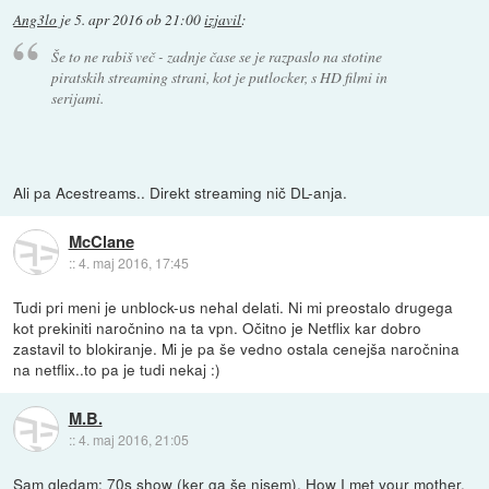
Ang3lo
je
5. apr 2016 ob 21:00
izjavil
:
Še to ne rabiš več - zadnje čase se je razpaslo na stotine
piratskih streaming strani, kot je putlocker, s HD filmi in
serijami.
Ali pa Acestreams.. Direkt streaming nič DL-anja.
McClane
::
4. maj 2016, 17:45
Tudi pri meni je unblock-us nehal delati. Ni mi preostalo drugega
kot prekiniti naročnino na ta vpn. Očitno je Netflix kar dobro
zastavil to blokiranje. Mi je pa še vedno ostala cenejša naročnina
na netflix..to pa je tudi nekaj :)
M.B.
::
4. maj 2016, 21:05
Sam gledam: 70s show (ker ga še nisem), How I met your mother,