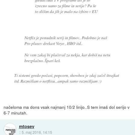
izrecno samo za filme in serije? Pa še
to slišim da jih je malo na izbiro v EU
Netflix je ponudnik serij in filmov.. Podobno je naš
Pro plusov drekast Voyo , HBO itd..
Ne vem zakaj bi plačeval za nekja, kar dobiš na netu
brezplačno. Špari keš.
Ti sistemi gredo počasi, popcorn, showbox je zdaj začel štrajkat
itd. Razmišlam o netflixu...ampak samo razmišljam :)
načeloma ma dons vsak najmanj 10/2 linijo..S tem imaš dol serijo v
6-7 minutah.
mtosev
::
5. maj 2016, 14:15