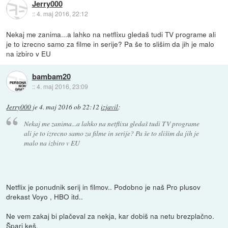
Jerry000
::
4. maj 2016, 22:12
Nekaj me zanima...a lahko na netflixu gledaš tudi TV programe ali
je to izrecno samo za filme in serije? Pa še to slišim da jih je malo
na izbiro v EU
bambam20
::
4. maj 2016, 23:09
Jerry000
je
4. maj 2016 ob 22:12
izjavil
:
Nekaj me zanima...a lahko na netflixu gledaš tudi TV programe
ali je to izrecno samo za filme in serije? Pa še to slišim da jih je
malo na izbiro v EU
Netflix je ponudnik serij in filmov.. Podobno je naš Pro plusov
drekast Voyo , HBO itd..
Ne vem zakaj bi plačeval za nekja, kar dobiš na netu brezplačno.
Špari keš.