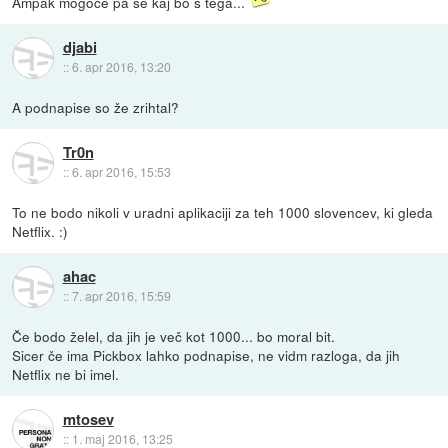
Ampak mogoče pa še kaj bo s tega...
djabi
::
6. apr 2016, 13:20
A podnapise so že zrihtal?
Tr0n
::
6. apr 2016, 15:53
To ne bodo nikoli v uradni aplikaciji za teh 1000 slovencev, ki gleda
Netflix. :)
ahac
::
7. apr 2016, 15:59
Če bodo želel, da jih je več kot 1000... bo moral bit.
Sicer če ima Pickbox lahko podnapise, ne vidm razloga, da jih
Netflix ne bi imel.
mtosev
::
1. maj 2016, 13:25