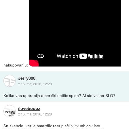
nakupovanju:
Jerry000
::
16. maj 2016, 12:28
Koliko vas uporablja ameriški netflix sploh? Al ste vsi na SLO?
iloveboobz
::
16. maj 2016, 12:28
Sn skenclo, ker je smartflix ratu plačljiv, tvunblock isto..