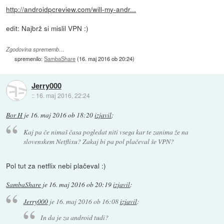
http://androidpcreview.com/will-my-andr...
edit: Najbrž si mislil VPN :)
Zgodovina sprememb…
spremenilo:
SambaShare
(
16. maj 2016 ob 20:24
)
Jerry000
::
16. maj 2016, 22:24
Bor H
je
16. maj 2016 ob 18:20
izjavil
:
Kaj pa če nimaš časa pogledat niti vsega kar te zanima že na
slovenskem Netflixu? Zakaj bi pa pol plačeval še VPN?
Pol tut za netflix nebi plačeval :)
SambaShare
je
16. maj 2016 ob 20:19
izjavil
:
Jerry000
je
16. maj 2016 ob 16:08
izjavil
:
In da je za android tudi?