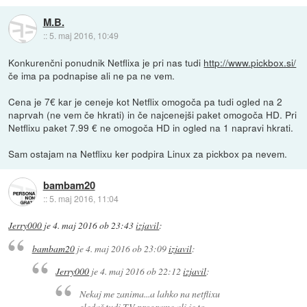
M.B.
::
5. maj 2016, 10:49
Konkurenčni ponudnik Netflixa je pri nas tudi
http://www.pickbox.si/
če ima pa podnapise ali ne pa ne vem.
Cena je 7€ kar je ceneje kot Netflix omogoča pa tudi ogled na 2
naprvah (ne vem če hkrati) in če najcenejši paket omogoča HD. Pri
Netflixu paket 7.99 € ne omogoča HD in ogled na 1 napravi hkrati.
Sam ostajam na Netflixu ker podpira Linux za pickbox pa nevem.
bambam20
::
5. maj 2016, 11:04
Jerry000
je
4. maj 2016 ob 23:43
izjavil
:
bambam20
je
4. maj 2016 ob 23:09
izjavil
:
Jerry000
je
4. maj 2016 ob 22:12
izjavil
:
Nekaj me zanima...a lahko na netflixu
gledaš tudi TV programe ali je to