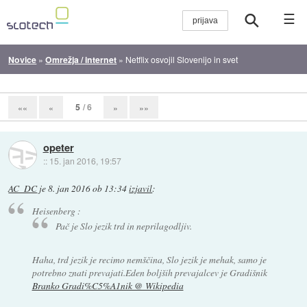
☰
Novice
»
Omrežja / internet
»
Netflix osvojil Slovenijo in svet
5
/ 6
««
«
»
»»
opeter
::
15. jan 2016, 19:57
AC_DC
je
8. jan 2016 ob 13:34
izjavil
:
Heisenberg :
Pač je Slo jezik trd in neprilagodljiv.
Haha, trd jezik je recimo nemščina, Slo jezik je mehak, samo je
potrebno znati prevajati.Eden boljših prevajalcev je Gradišnik
Branko Gradi%C5%A1nik @ Wikipedia