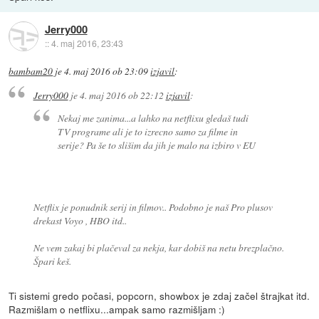
Jerry000
::
4. maj 2016, 23:43
bambam20
je
4. maj 2016 ob 23:09
izjavil
:
Jerry000
je
4. maj 2016 ob 22:12
izjavil
:
Nekaj me zanima...a lahko na netflixu gledaš tudi
TV programe ali je to izrecno samo za filme in
serije? Pa še to slišim da jih je malo na izbiro v EU
Netflix je ponudnik serij in filmov.. Podobno je naš Pro plusov
drekast Voyo , HBO itd..
Ne vem zakaj bi plačeval za nekja, kar dobiš na netu brezplačno.
Špari keš.
Ti sistemi gredo počasi, popcorn, showbox je zdaj začel štrajkat itd.
Razmišlam o netflixu...ampak samo razmišljam :)