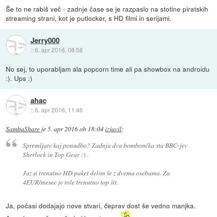
Še to ne rabiš več - zadnje čase se je razpaslo na stotine piratskih
streaming strani, kot je putlocker, s HD filmi in serijami.
Jerry000
::
6. apr 2016, 08:58
No sej, to uporabljam ala popcorn time ali pa showbox na androidu
:). Ups :)
ahac
::
6. apr 2016, 11:46
SambaShare
je
5. apr 2016 ob 18:04
izjavil
:
Spremljate kaj ponudbo? Zadnja dva bombončka sta BBC-jev
Sherlock in Top Gear :) .
Jaz si trenutno HD paket delim še z dvema osebama. Za
4EUR/mesec je tole trenutno top šit.
Ja, počasi dodajajo nove stvari, čeprav dost še vedno manjka.