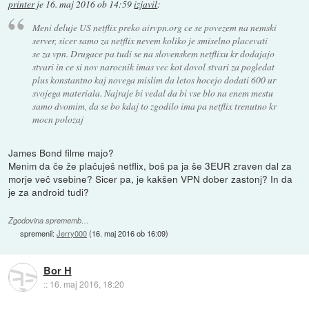
printer
je
16. maj 2016 ob 14:59
izjavil
:
Meni deluje US netflix preko airvpn.org ce se povezem na nemski
server, sicer samo za netflix nevem koliko je smiselno placevati
se za vpn. Drugace pa tudi se na slovenskem netflixu kr dodajajo
stvari in ce si nov narocnik imas vec kot dovol stvari za pogledat
plus konstantno kaj novega mislim da letos hocejo dodati 600 ur
svojega materiala. Najraje bi vedal da bi vse blo na enem mestu
samo dvomim, da se bo kdaj to zgodilo ima pa netflix trenutno kr
mocn polozaj
James Bond filme majo?
Menim da če že plačuješ netflix, boš pa ja še 3EUR zraven dal za
morje več vsebine? Sicer pa, je kakšen VPN dober zastonj? In da
je za android tudi?
Zgodovina sprememb…
spremenil:
Jerry000
(
16. maj 2016 ob 16:09
)
Bor H
::
16. maj 2016, 18:20