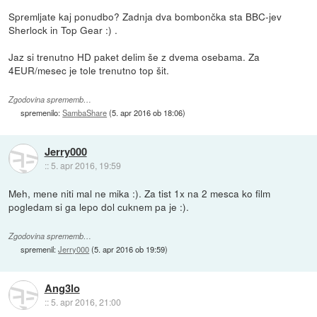
Spremljate kaj ponudbo? Zadnja dva bombončka sta BBC-jev
Sherlock in Top Gear :) .
Jaz si trenutno HD paket delim še z dvema osebama. Za
4EUR/mesec je tole trenutno top šit.
Zgodovina sprememb…
spremenilo:
SambaShare
(
5. apr 2016 ob 18:06
)
Jerry000
::
5. apr 2016, 19:59
Meh, mene niti mal ne mika :). Za tist 1x na 2 mesca ko film
pogledam si ga lepo dol cuknem pa je :).
Zgodovina sprememb…
spremenil:
Jerry000
(
5. apr 2016 ob 19:59
)
Ang3lo
::
5. apr 2016, 21:00