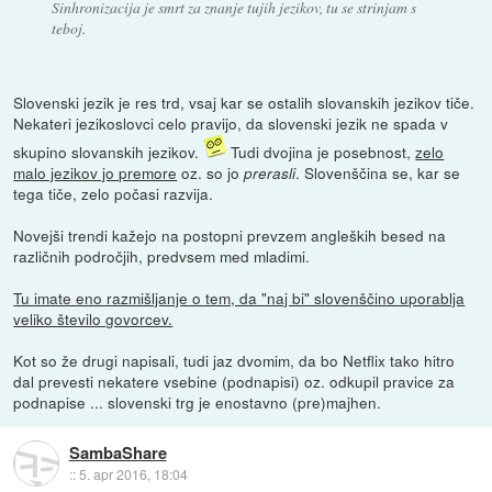
Sinhronizacija je smrt za znanje tujih jezikov, tu se strinjam s
teboj.
Slovenski jezik je res trd, vsaj kar se ostalih slovanskih jezikov tiče.
Nekateri jezikoslovci celo pravijo, da slovenski jezik ne spada v
skupino slovanskih jezikov.
Tudi dvojina je posebnost,
zelo
malo jezikov jo premore
oz. so jo
. Slovenščina se, kar se
prerasli
tega tiče, zelo počasi razvija.
Novejši trendi kažejo na postopni prevzem angleških besed na
različnih področjih, predvsem med mladimi.
Tu imate eno razmišljanje o tem, da "naj bi" slovenščino uporablja
veliko število govorcev.
Kot so že drugi napisali, tudi jaz dvomim, da bo Netflix tako hitro
dal prevesti nekatere vsebine (podnapisi) oz. odkupil pravice za
podnapise ... slovenski trg je enostavno (pre)majhen.
SambaShare
::
5. apr 2016, 18:04