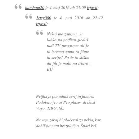
bambam20
je
4. maj 2016 ob 23:09
izjavil
:
Jerry000
je
4. maj 2016 ob 22:12
izjavil
:
Nekaj me zanima...a
lahko na netflixu gledaš
tudi TV programe ali je
to izrecno samo za filme
in serije? Pa še to slišim
da jih je malo na izbiro v
EU
Netflix je ponudnik serij in filmov..
Podobno je naš Pro plusov drekast
Voyo , HBO itd..
Ne vem zakaj bi plačeval za nekja, kar
dobiš na netu brezplačno. Špari keš.