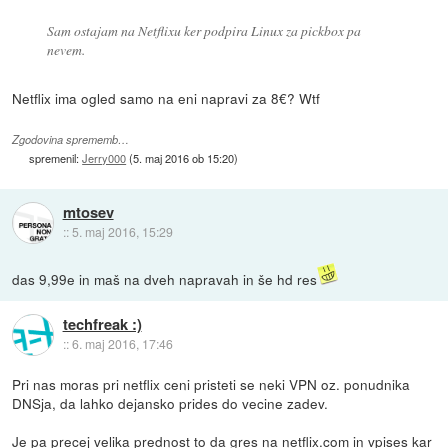
Sam ostajam na Netflixu ker podpira Linux za pickbox pa
nevem.
Netflix ima ogled samo na eni napravi za 8€? Wtf
Zgodovina sprememb…
spremenil:
Jerry000
(
5. maj 2016 ob 15:20
)
mtosev
::
5. maj 2016, 15:29
das 9,99e in maš na dveh napravah in še hd res
techfreak :)
::
6. maj 2016, 17:46
Pri nas moras pri netflix ceni pristeti se neki VPN oz. ponudnika
DNSja, da lahko dejansko prides do vecine zadev.
Je pa precej velika prednost to da gres na netflix.com in vpises kar