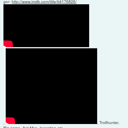
gor:
http://www.imdb.com/title/tt4176826/
,
, Trollhunter,
Big game, Ant Man, Inception etc.