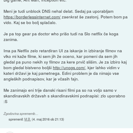
Meni je tudi unblock DNS nehal delat. Sedaj pa uporabljam
https://borderlessinternet.com/
zaenkrat še zastonj. Potem bom pa
vido. Kaj se bo bolj splačalo.
Je pa top gear pa doctor who prišo tudi na Slo netflix če koga
zanima.
Ima pa Netflix zelo retardiran UI za iskanje in izbiranje filmov na
vlko mi kaže filme, ki sem jih že oceno, kar pomeni da sem jih
gledal pa puno nekih xy filmov za kere prvič slišim. Je za izbiro kaj
bom gledal bistveno boljši
http://unogs.com/
, kjer lahko vidim v
kateri državi je kaj pametnega. Edini problem je da nimajo vse
angleških podnapisov, kar je včasih fajn.
Me zanimajo eni trije danski risani filmi pa so na voljo samo v
skandinavskih državah s skandinavskimi podnapisi: zlo uporabno
:S
Zgodovina sprememb…
spremenil:
M.B.
(
4. maj 2016 ob 21:13
)