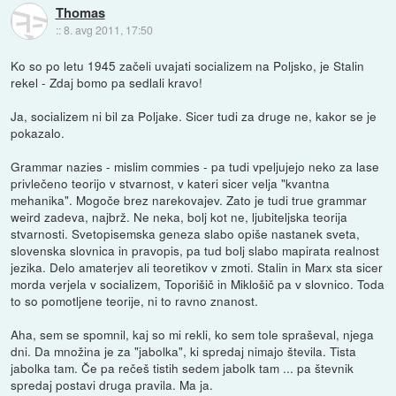
Thomas
::
8. avg 2011, 17:50
Ko so po letu 1945 začeli uvajati socializem na Poljsko, je Stalin
rekel - Zdaj bomo pa sedlali kravo!
Ja, socializem ni bil za Poljake. Sicer tudi za druge ne, kakor se je
pokazalo.
Grammar nazies - mislim commies - pa tudi vpeljujejo neko za lase
privlečeno teorijo v stvarnost, v kateri sicer velja "kvantna
mehanika". Mogoče brez narekovajev. Zato je tudi true grammar
weird zadeva, najbrž. Ne neka, bolj kot ne, ljubiteljska teorija
stvarnosti. Svetopisemska geneza slabo opiše nastanek sveta,
slovenska slovnica in pravopis, pa tud bolj slabo mapirata realnost
jezika. Delo amaterjev ali teoretikov v zmoti. Stalin in Marx sta sicer
morda verjela v socializem, Toporišič in Miklošič pa v slovnico. Toda
to so pomotljene teorije, ni to ravno znanost.
Aha, sem se spomnil, kaj so mi rekli, ko sem tole spraševal, njega
dni. Da množina je za "jabolka", ki spredaj nimajo števila. Tista
jabolka tam. Če pa rečeš tistih sedem jabolk tam ... pa števnik
spredaj postavi druga pravila. Ma ja.