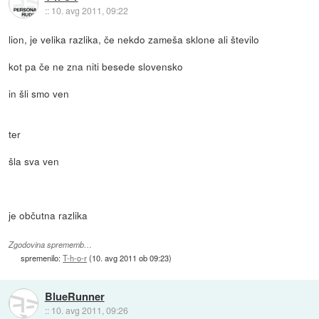
::
10. avg 2011, 09:22
lion, je velika razlika, če nekdo zameša sklone ali število
kot pa če ne zna niti besede slovensko
in šli smo ven
ter
šla sva ven
je občutna razlika
Zgodovina sprememb…
spremenilo:
T-h-o-r
(
10. avg 2011 ob 09:23
)
BlueRunner
::
10. avg 2011, 09:26