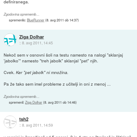
definiranega.
Zgodovina sprememb…
spremenilo:
BlueRunner
(
8. avg 2011 ob 14:37
)
Ziga Dolhar
::
8. avg 2011, 14:45
Nekoč sem v osnovni šoli na testu namesto na nalogi "sklanjaj
'jabolko'" namesto "treh jabolk" sklanjal "pet" njih.
Cvek.
Ker "pet jabolk" ni množina.
Pa že tako sem imel probleme z učitelji in oni z menoj ...
Zgodovina sprememb…
spremenil:
Ziga Dolhar
(
8. avg 2011 ob 14:46
)
tsh2
::
8. avg 2011, 14:59