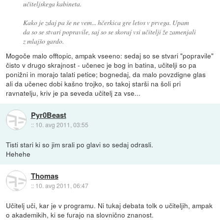
učiteljskega kabineta.
Kako je zdaj pa še ne vem... hčerkica gre letos v prvega. Upam
da so se stvari popravile, saj so se skoraj vsi učitelji že zamenjali
z mlajšo gardo.
Mogoče malo offtopic, ampak vseeno: sedaj so se stvari "popravile"
čisto v drugo skrajnost - učenec je bog in batina, učitelji so pa
ponižni in morajo talati petice; bognedaj, da malo povzdigne glas
ali da učenec dobi kašno trojko, so takoj starši na šoli pri
ravnatelju, kriv je pa seveda učitelj za vse...
Pyr0Beast
::
10. avg 2011, 03:55
Tisti stari ki so jim srali po glavi so sedaj odrasli.
Hehehe
Thomas
::
10. avg 2011, 06:47
Učitelj uči, kar je v programu. Ni tukaj debata tolk o učiteljih, ampak
o akademikih, ki se furajo na slovnično znanost.