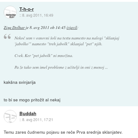
T-h-o-r
::
8. avg 2011, 16:49
Ziga Dolhar
je
8. avg 2011 ob 14:45
izjavil
:
Nekoč sem v osnovni šoli na testu namesto na nalogi "sklanjaj
'jabolko'" namesto "treh jabolk" sklanjal "pet" njih.
Cvek.
Ker "pet jabolk" ni množina.
Pa že tako sem imel probleme z učitelji in oni z menoj ...
kakšna svinjarija
to bi se mogo pritožit al nekaj
Buddah
::
8. avg 2011, 17:21
Temu zares čudnemu pojavu se reče Prva srednja sklanjatev.