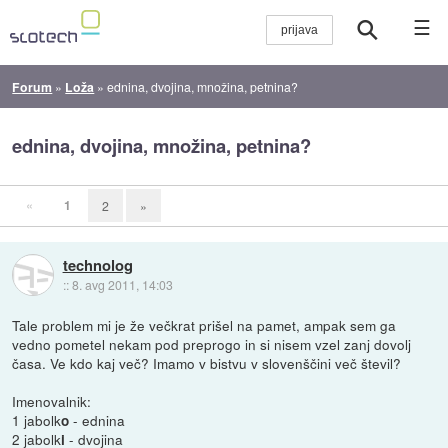
☰
Forum
»
Loža
»
ednina, dvojina, množina, petnina?
ednina, dvojina, množina, petnina?
«
1
2
»
technolog
::
8. avg 2011, 14:03
Tale problem mi je že večkrat prišel na pamet, ampak sem ga
vedno pometel nekam pod preprogo in si nisem vzel zanj dovolj
časa. Ve kdo kaj več? Imamo v bistvu v slovenščini več števil?
Imenovalnik:
1 jabolk
- ednina
o
2 jabolk
- dvojina
i