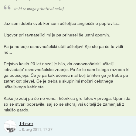
to bi se mogo pritožit al nekaj
Jaz sem dobila cvek ker sem učiteljico angleščine popravila...
Ugovor pri ravnateljici mi je pa prinesel še ustni opomin.
Pa ja ne bojo osnovnošolčki učili učiteljev! Kje ste pa še to vidli
no...
Dejstvo kakih 20 let nazaj je bilo, da osnovnošolski učitelji
'obvladajo' osnovnošolsko znanje. Pa še to sam tistega razreda ki
ga poučujejo. Če je pa kak učenec mal bolj brihten ga je treba pa
zatret kot plevel. Če je treba s skupinimi močmi celotnega
učiteljskega kabineta.
Kako je zdaj pa še ne vem... hčerkica gre letos v prvega. Upam da
so se stvari popravile, saj so se skoraj vsi učitelji že zamenjali z
mlajšo gardo.
T-h-o-r
::
8. avg 2011, 17:27