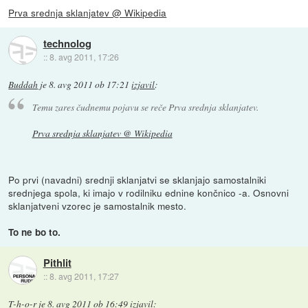
Prva srednja sklanjatev @ Wikipedia
technolog
::
8. avg 2011, 17:26
Buddah
je
8. avg 2011 ob 17:21
izjavil
:
Temu zares čudnemu pojavu se reče Prva srednja sklanjatev.
Prva srednja sklanjatev @ Wikipedia
Po prvi (navadni) srednji sklanjatvi se sklanjajo samostalniki
srednjega spola, ki imajo v rodilniku ednine končnico -a. Osnovni
sklanjatveni vzorec je samostalnik mesto.
To ne bo to.
Pithlit
::
8. avg 2011, 17:27
T-h-o-r
je
8. avg 2011 ob 16:49
izjavil
: