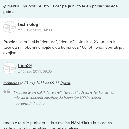
@mavrikL na obali je isto...sicer pa je bil to le en primer mojega
pointa
technolog
::
10. avg 2011, 09:33
Problem je pri kakih "dve ure", "dve uri"... Jezik je živ konstrukt,
tako da ni nobenih omejitev, da bomo čez 100 let nehali uporabljati
dvojino.
Lion29
::
10. avg 2011, 09:35
technolog
je
10. avg 2011 ob 09:33
izjavil
:
Problem je pri kakih "dve ure", "dve uri"... Jezik je živ konstrukt,
tako da ni nobenih omejitev, da bomo čez 100 let nehali
uporabljati dvojino.
ravno v tem je problem... da slovnica NAM diktira in moramo
zadevo po sili uproabljati, ce zelimo ali ne