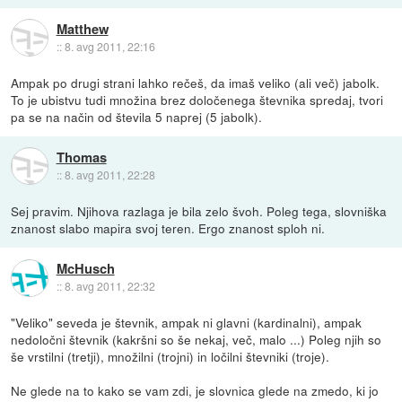
Matthew
::
8. avg 2011, 22:16
Ampak po drugi strani lahko rečeš, da imaš veliko (ali več) jabolk.
To je ubistvu tudi množina brez določenega števnika spredaj, tvori
pa se na način od števila 5 naprej (5 jabolk).
Thomas
::
8. avg 2011, 22:28
Sej pravim. Njihova razlaga je bila zelo švoh. Poleg tega, slovniška
znanost slabo mapira svoj teren. Ergo znanost sploh ni.
McHusch
::
8. avg 2011, 22:32
"Veliko" seveda je števnik, ampak ni glavni (kardinalni), ampak
nedoločni števnik (kakršni so še nekaj, več, malo ...) Poleg njih so
še vrstilni (tretji), množilni (trojni) in ločilni števniki (troje).
Ne glede na to kako se vam zdi, je slovnica glede na zmedo, ki jo