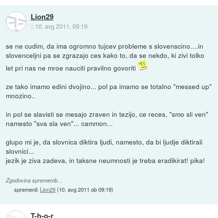
Lion29
::
10. avg 2011, 09:19
se ne cudim, da ima ogromno tujcev probleme s slovenscino....in
slovenceljni pa se zgrazajo ces kako to, da se nekdo, ki zivi tolko
let pri nas ne mroe nauciti pravilno govoriti
ze tako imamo edini dvojino... pol pa imamo se totalno "messed up"
mnozino..
in pol se slavisti se mesajo zraven in tezijo, ce reces, "smo sli ven"
namesto "sva sla ven"... cammon...
glupo mi je, da slovnica diktira ljudi, namesto, da bi ljudje diktirali
slovnici...
jezik je ziva zadeva, in taksne neumnosti je treba eradikirat! pika!
Zgodovina sprememb…
spremenil:
Lion29
(
10. avg 2011 ob 09:19
)
T-h-o-r