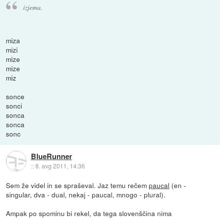
izjema.
miza
mizi
mize
mize
miz
sonce
sonci
sonca
sonca
sonc
BlueRunner
::
8. avg 2011, 14:36
Sem že videl in se spraševal. Jaz temu rečem
paucal
(en -
singular, dva - dual, nekaj - paucal, mnogo - plural).
Ampak po spominu bi rekel, da tega slovenščina nima