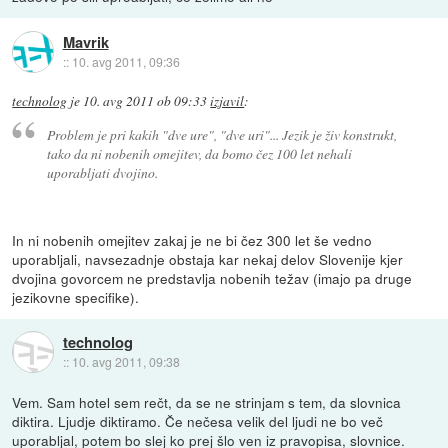
Mavrik
::
10. avg 2011, 09:36
technolog
je
10. avg 2011 ob 09:33
izjavil
:
Problem je pri kakih "dve ure", "dve uri"... Jezik je živ konstrukt,
tako da ni nobenih omejitev, da bomo čez 100 let nehali
uporabljati dvojino.
In ni nobenih omejitev zakaj je ne bi čez 300 let še vedno
uporabljali, navsezadnje obstaja kar nekaj delov Slovenije kjer
dvojina govorcem ne predstavlja nobenih težav (imajo pa druge
jezikovne specifike).
technolog
::
10. avg 2011, 09:38
Vem. Sam hotel sem rečt, da se ne strinjam s tem, da slovnica
diktira. Ljudje diktiramo. Če nečesa velik del ljudi ne bo več
uporabljal, potem bo slej ko prej šlo ven iz pravopisa, slovnice.