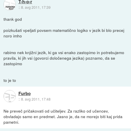
T-h-o-r
::
8. avg 2011, 17:39
thank god
poizkušati vpeljati povsem matematično logiko v jezik bi blo precej
noro imho
rabimo nek knjižni jezik, ki ga vsi enako zastopimo in potrebujemo
pravila, ki jih vsi (govorci določenega jezika) poznamo, da se
zastopimo
to je to
Furbo
::
8. avg 2011, 17:48
Ne preveč pričakovati od učiteljev. Za razliko od učencev,
obvladajo samo en predmet. Jasno je, da ne morejo biti kaj prida
pametni.