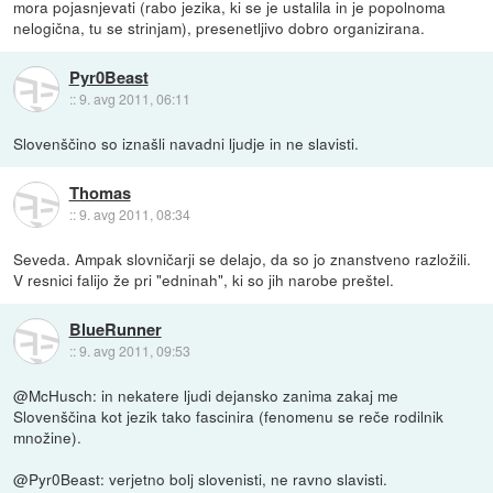
mora pojasnjevati (rabo jezika, ki se je ustalila in je popolnoma
nelogična, tu se strinjam), presenetljivo dobro organizirana.
Pyr0Beast
::
9. avg 2011, 06:11
Slovenščino so iznašli navadni ljudje in ne slavisti.
Thomas
::
9. avg 2011, 08:34
Seveda. Ampak slovničarji se delajo, da so jo znanstveno razložili.
V resnici falijo že pri "edninah", ki so jih narobe preštel.
BlueRunner
::
9. avg 2011, 09:53
@McHusch: in nekatere ljudi dejansko zanima zakaj me
Slovenščina kot jezik tako fascinira (fenomenu se reče rodilnik
množine).
@Pyr0Beast: verjetno bolj slovenisti, ne ravno slavisti.