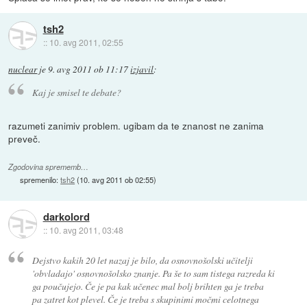
tsh2
::
10. avg 2011, 02:55
nuclear
je
9. avg 2011 ob 11:17
izjavil
:
Kaj je smisel te debate?
razumeti zanimiv problem. ugibam da te znanost ne zanima
preveč.
Zgodovina sprememb…
spremenilo:
tsh2
(
10. avg 2011 ob 02:55
)
darkolord
::
10. avg 2011, 03:48
Dejstvo kakih 20 let nazaj je bilo, da osnovnošolski učitelji
'obvladajo' osnovnošolsko znanje. Pa še to sam tistega razreda ki
ga poučujejo. Če je pa kak učenec mal bolj brihten ga je treba
pa zatret kot plevel. Če je treba s skupinimi močmi celotnega