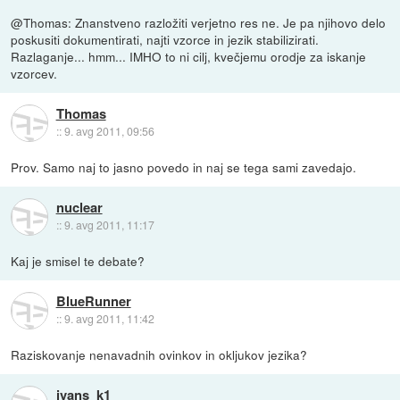
@Thomas: Znanstveno razložiti verjetno res ne. Je pa njihovo delo
poskusiti dokumentirati, najti vzorce in jezik stabilizirati.
Razlaganje... hmm... IMHO to ni cilj, kvečjemu orodje za iskanje
vzorcev.
Thomas
::
9. avg 2011, 09:56
Prov. Samo naj to jasno povedo in naj se tega sami zavedajo.
nuclear
::
9. avg 2011, 11:17
Kaj je smisel te debate?
BlueRunner
::
9. avg 2011, 11:42
Raziskovanje nenavadnih ovinkov in okljukov jezika?
ivans_k1