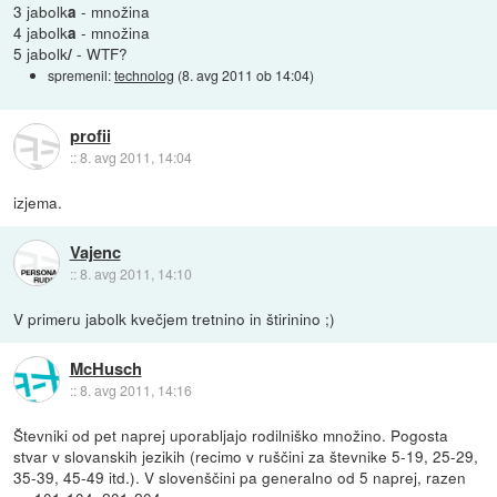
3 jabolk
- množina
a
4 jabolk
- množina
a
5 jabolk
- WTF?
/
spremenil:
technolog
(
8. avg 2011 ob 14:04
)
profii
::
8. avg 2011, 14:04
izjema.
Vajenc
::
8. avg 2011, 14:10
V primeru jabolk kvečjem tretnino in štirinino ;)
McHusch
::
8. avg 2011, 14:16
Števniki od pet naprej uporabljajo rodilniško množino. Pogosta
stvar v slovanskih jezikih (recimo v ruščini za števnike 5-19, 25-29,
35-39, 45-49 itd.). V slovenščini pa generalno od 5 naprej, razen