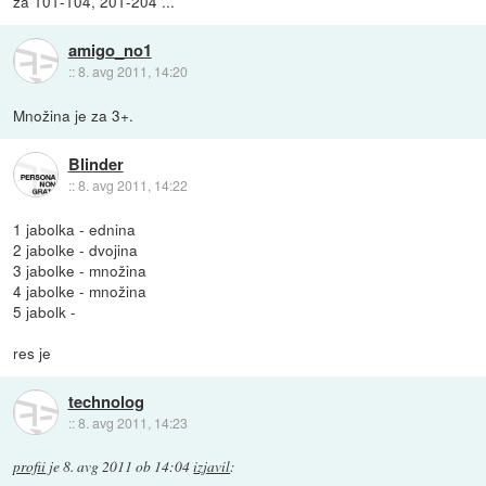
za 101-104, 201-204 ...
amigo_no1
::
8. avg 2011, 14:20
Množina je za 3+.
Blinder
::
8. avg 2011, 14:22
1 jabolka - ednina
2 jabolke - dvojina
3 jabolke - množina
4 jabolke - množina
5 jabolk -
res je
technolog
::
8. avg 2011, 14:23
profii
je
8. avg 2011 ob 14:04
izjavil
: