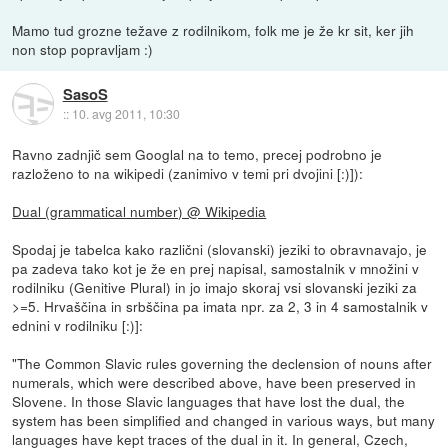
Mamo tud grozne težave z rodilnikom, folk me je že kr sit, ker jih
non stop popravljam :)
SasoS
::
10. avg 2011, 10:30
Ravno zadnjič sem Googlal na to temo, precej podrobno je
razloženo to na wikipedi (zanimivo v temi pri dvojini [:)]):
Dual (grammatical number) @ Wikipedia
Spodaj je tabelca kako različni (slovanski) jeziki to obravnavajo, je
pa zadeva tako kot je že en prej napisal, samostalnik v množini v
rodilniku (Genitive Plural) in jo imajo skoraj vsi slovanski jeziki za
>=5. Hrvaščina in srbščina pa imata npr. za 2, 3 in 4 samostalnik v
ednini v rodilniku [:)]:
"The Common Slavic rules governing the declension of nouns after
numerals, which were described above, have been preserved in
Slovene. In those Slavic languages that have lost the dual, the
system has been simplified and changed in various ways, but many
languages have kept traces of the dual in it. In general, Czech,