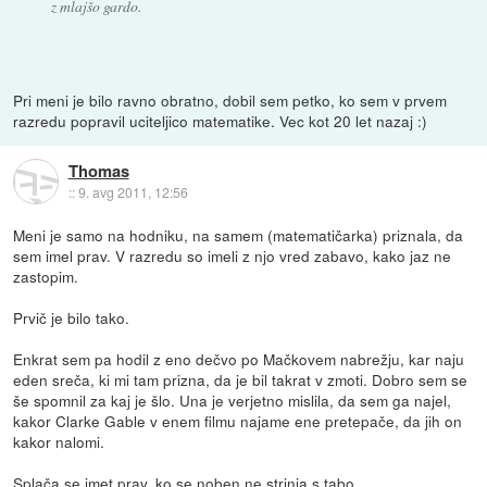
z mlajšo gardo.
Pri meni je bilo ravno obratno, dobil sem petko, ko sem v prvem
razredu popravil uciteljico matematike. Vec kot 20 let nazaj :)
Thomas
::
9. avg 2011, 12:56
Meni je samo na hodniku, na samem (matematičarka) priznala, da
sem imel prav. V razredu so imeli z njo vred zabavo, kako jaz ne
zastopim.
Prvič je bilo tako.
Enkrat sem pa hodil z eno dečvo po Mačkovem nabrežju, kar naju
eden sreča, ki mi tam prizna, da je bil takrat v zmoti. Dobro sem se
še spomnil za kaj je šlo. Una je verjetno mislila, da sem ga najel,
kakor Clarke Gable v enem filmu najame ene pretepače, da jih on
kakor nalomi.
Splača se imet prav, ko se noben ne strinja s tabo.