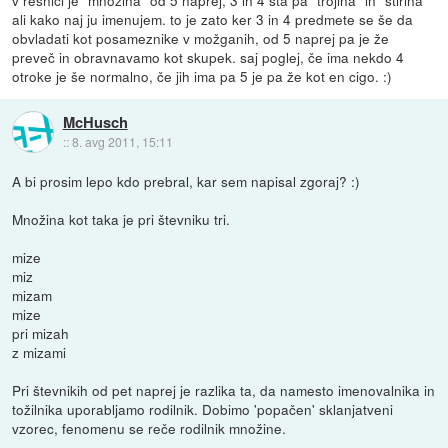
v resnici je "množina" od 5 naprej, 3 in 4 sta pa "trojina" in "štirina"
ali kako naj ju imenujem. to je zato ker 3 in 4 predmete se še da
obvladati kot posameznike v možganih, od 5 naprej pa je že
preveč in obravnavamo kot skupek. saj poglej, če ima nekdo 4
otroke je še normalno, če jih ima pa 5 je pa že kot en cigo. :)
McHusch
::
8. avg 2011, 15:11
A bi prosim lepo kdo prebral, kar sem napisal zgoraj? :)
Množina kot taka je pri števniku tri.
mize
miz
mizam
mize
pri mizah
z mizami
Pri števnikih od pet naprej je razlika ta, da namesto imenovalnika in
tožilnika uporabljamo rodilnik. Dobimo 'popačen' sklanjatveni
vzorec, fenomenu se reče rodilnik množine.