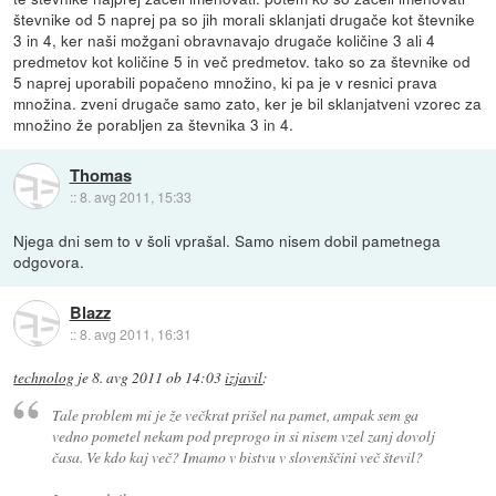
števnike od 5 naprej pa so jih morali sklanjati drugače kot števnike
3 in 4, ker naši možgani obravnavajo drugače količine 3 ali 4
predmetov kot količine 5 in več predmetov. tako so za števnike od
5 naprej uporabili popačeno množino, ki pa je v resnici prava
množina. zveni drugače samo zato, ker je bil sklanjatveni vzorec za
množino že porabljen za števnika 3 in 4.
Thomas
::
8. avg 2011, 15:33
Njega dni sem to v šoli vprašal. Samo nisem dobil pametnega
odgovora.
Blazz
::
8. avg 2011, 16:31
technolog
je
8. avg 2011 ob 14:03
izjavil
:
Tale problem mi je že večkrat prišel na pamet, ampak sem ga
vedno pometel nekam pod preprogo in si nisem vzel zanj dovolj
časa. Ve kdo kaj več? Imamo v bistvu v slovenščini več števil?