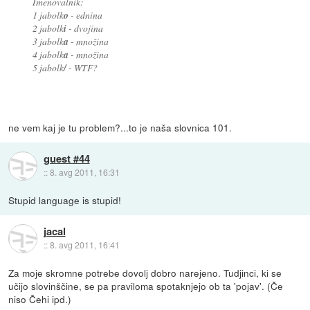
Imenovalnik:
1 jabolk
o
- ednina
2 jabolk
i
- dvojina
3 jabolk
a
- množina
4 jabolk
a
- množina
5 jabolk
/
- WTF?
ne vem kaj je tu problem?...to je naša slovnica 101.
guest #44
::
8. avg 2011, 16:31
Stupid language is stupid!
jacal
::
8. avg 2011, 16:41
Za moje skromne potrebe dovolj dobro narejeno. Tudjinci, ki se
učijo slovinščine, se pa praviloma spotaknjejo ob ta 'pojav'. (Če
niso Čehi ipd.)