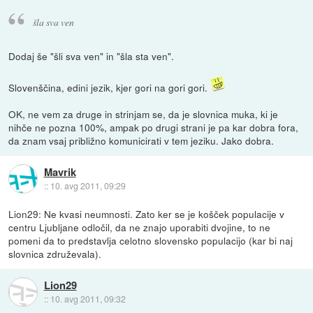
šla sva ven
Dodaj še "šli sva ven" in "šla sta ven".
Slovenščina, edini jezik, kjer gori na gori gori.
OK, ne vem za druge in strinjam se, da je slovnica muka, ki je
nihče ne pozna 100%, ampak po drugi strani je pa kar dobra fora,
da znam vsaj približno komunicirati v tem jeziku. Jako dobra.
Mavrik
::
10. avg 2011, 09:29
Lion29: Ne kvasi neumnosti. Zato ker se je košček populacije v
centru Ljubljane odločil, da ne znajo uporabiti dvojine, to ne
pomeni da to predstavlja celotno slovensko populacijo (kar bi naj
slovnica združevala).
Lion29
::
10. avg 2011, 09:32