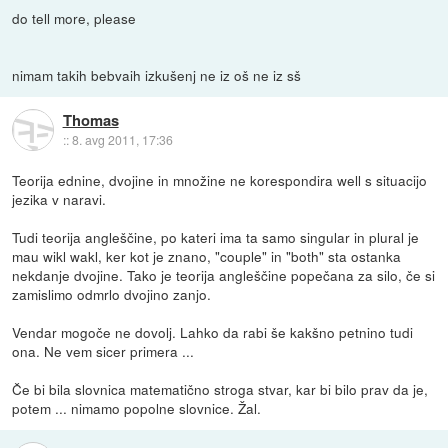
do tell more, please
nimam takih bebvaih izkušenj ne iz oš ne iz sš
Thomas
::
8. avg 2011, 17:36
Teorija ednine, dvojine in množine ne korespondira well s situacijo
jezika v naravi.
Tudi teorija angleščine, po kateri ima ta samo singular in plural je
mau wikl wakl, ker kot je znano, "couple" in "both" sta ostanka
nekdanje dvojine. Tako je teorija angleščine popečana za silo, če si
zamislimo odmrlo dvojino zanjo.
Vendar mogoče ne dovolj. Lahko da rabi še kakšno petnino tudi
ona. Ne vem sicer primera ...
Če bi bila slovnica matematično stroga stvar, kar bi bilo prav da je,
potem ... nimamo popolne slovnice. Žal.