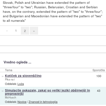
Slovak, Polish and Ukrainian have extended the pattern of
"three/four" to "two"; Russian, Belarusian, Croatian and Serbian
have, on the contrary, extended the pattern of "two" to "three/four";
and Bulgarian and Macedonian have extended the pattern of "two"
to all numerals"
«
1
2
»
Vredno ogleda ...
Tema
Sporočila
»
Kotiček za slovenščino
100
Pika na i
Oddelek:
Loža
»
Simulacije pokazale, zakaj so veliki jeziki obširnejši in
43
preprostejši
McHusch
Oddelek:
Novice
/
Znanost in tehnologija