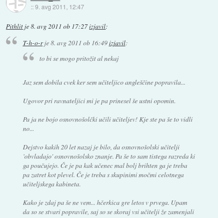
::
9. avg 2011, 12:47
Pithlit
je
8. avg 2011 ob 17:27
izjavil
:
T-h-o-r
je
8. avg 2011 ob 16:49
izjavil
:
to bi se mogo pritožit al nekaj
Jaz sem dobila cvek ker sem učiteljico angleščine popravila...
Ugovor pri ravnateljici mi je pa prinesel še ustni opomin.
Pa ja ne bojo osnovnošolčki učili učiteljev! Kje ste pa še to vidli
no...
Dejstvo kakih 20 let nazaj je bilo, da osnovnošolski učitelji
'obvladajo' osnovnošolsko znanje. Pa še to sam tistega razreda ki
ga poučujejo. Če je pa kak učenec mal bolj brihten ga je treba
pa zatret kot plevel. Če je treba s skupinimi močmi celotnega
učiteljskega kabineta.
Kako je zdaj pa še ne vem... hčerkica gre letos v prvega. Upam
da so se stvari popravile, saj so se skoraj vsi učitelji že zamenjali