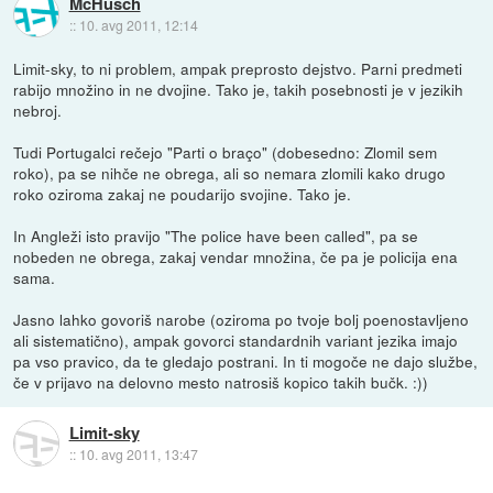
McHusch
::
10. avg 2011, 12:14
Limit-sky, to ni problem, ampak preprosto dejstvo. Parni predmeti
rabijo množino in ne dvojine. Tako je, takih posebnosti je v jezikih
nebroj.
Tudi Portugalci rečejo "Parti o braço" (dobesedno: Zlomil sem
roko), pa se nihče ne obrega, ali so nemara zlomili kako drugo
roko oziroma zakaj ne poudarijo svojine. Tako je.
In Angleži isto pravijo "The police have been called", pa se
nobeden ne obrega, zakaj vendar množina, če pa je policija ena
sama.
Jasno lahko govoriš narobe (oziroma po tvoje bolj poenostavljeno
ali sistematično), ampak govorci standardnih variant jezika imajo
pa vso pravico, da te gledajo postrani. In ti mogoče ne dajo službe,
če v prijavo na delovno mesto natrosiš kopico takih bučk. :))
Limit-sky
::
10. avg 2011, 13:47