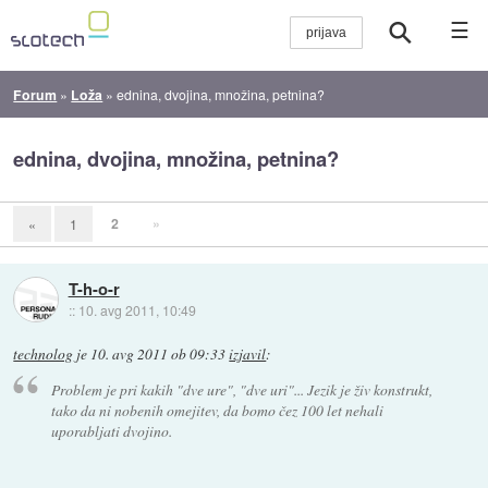
☰
Forum
»
Loža
»
ednina, dvojina, množina, petnina?
ednina, dvojina, množina, petnina?
2
»
«
1
T-h-o-r
::
10. avg 2011, 10:49
technolog
je
10. avg 2011 ob 09:33
izjavil
:
Problem je pri kakih "dve ure", "dve uri"... Jezik je živ konstrukt,
tako da ni nobenih omejitev, da bomo čez 100 let nehali
uporabljati dvojino.