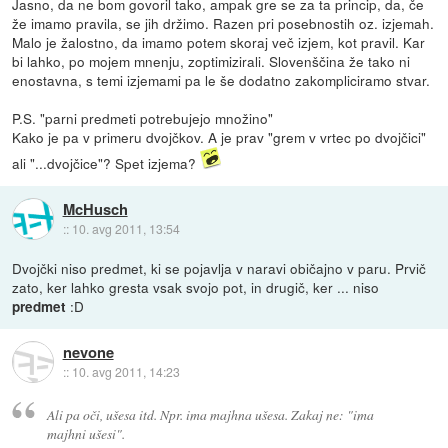
Jasno, da ne bom govoril tako, ampak gre se za ta princip, da, če
že imamo pravila, se jih držimo. Razen pri posebnostih oz. izjemah.
Malo je žalostno, da imamo potem skoraj več izjem, kot pravil. Kar
bi lahko, po mojem mnenju, zoptimizirali. Slovenščina že tako ni
enostavna, s temi izjemami pa le še dodatno zakompliciramo stvar.
P.S. "parni predmeti potrebujejo množino"
Kako je pa v primeru dvojčkov. A je prav "grem v vrtec po dvojčici"
ali "...dvojčice"? Spet izjema?
McHusch
::
10. avg 2011, 13:54
Dvojčki niso predmet, ki se pojavlja v naravi običajno v paru. Prvič
zato, ker lahko gresta vsak svojo pot, in drugič, ker ... niso
:D
predmet
nevone
::
10. avg 2011, 14:23
Ali pa oči, ušesa itd. Npr. ima majhna ušesa. Zakaj ne: "ima
majhni ušesi".