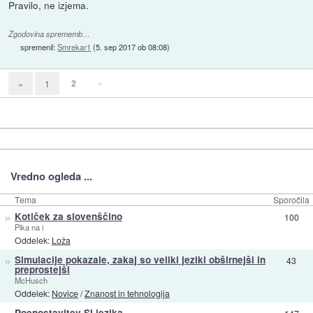
Pravilo, ne izjema.
Zgodovina sprememb…
spremenil:
Smrekar1
(
5. sep 2017 ob 08:08
)
2
»
«
1
Vredno ogleda ...
Tema
Sporočila
»
Kotiček za slovenščino
100
Pika na i
Oddelek:
Loža
»
Simulacije pokazale, zakaj so veliki jeziki obširnejši in
43
preprostejši
McHusch
Oddelek:
Novice
/
Znanost in tehnologija
»
Poenostavitev SI jezika