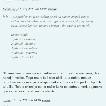
technolog
je
8. avg 2011 ob 14:03
izjavil
:
Tale problem mi je že večkrat prišel na pamet, ampak sem ga
vedno pometel nekam pod preprogo in si nisem vzel zanj dovolj
časa. Ve kdo kaj več? Imamo v bistvu v slovenščini več števil?
Imenovalnik:
1 jabolk
o
- ednina
2 jabolk
i
- dvojina
3 jabolk
a
- množina
4 jabolk
a
- množina
5 jabolk
/
- WTF?
Slovenščina pozna malo in veliko množino. Ločimo med ena, dva,
nekaj in veliko. Tega nas v šoli niso učili na ta način, ampak
podobno razločevanje obstaja v nekaterih sorodnih jezikih, kjer jih
to učijo. Tole s skloni je samo način kako se zadeva tvori, dejansko
gre za za različna slovnična števila.
profii
je
8. avg 2011 ob 14:04
izjavil
: