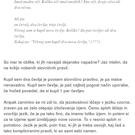
Imaš modre oči. Koliko oči imaš modrih? Ene oči, dvoje očes ali
dva očesa.
Ali pa:
en čevelj, dva čevlja, trije čevlji.
Včeraj sem si kupil nove čevlje. Koliko? En par čevljev ali dva
čevlja.
Zakaj ne: "Včeraj sem kupil dva nova čevlja." (???)
So mar te oblike, ki jih navajaš dejansko napačne? Jaz mislim, da
ne kršijo nobenih slovničnih pravil.
Kupil sem dva čevlja je povsem slovnično pravilno, je pa malce
nenavadno. Kupil sem čevlje, je pač najbolj pogost način uporabe,
če hočeš povedat, da si kupil 1 par čevljev.
Ampak zanimivo se mi zdi to, da jezokoslovci iščejo v jeziku vzorce,
zraven pa se zelo otepajo izločevanja izjem. Čemu sploh iščejo in
vzorčijo jezik, če je pa tako fino, da imamo toliko izjem. In potem si
za te izjeme spet izmišljujejo nove vzorce. To v resnici sploh ni
potrebno. Jezik je jezik, poln fraz, ki jih je treba osvojit, kaj češ s
tako kompliciranimi pravili, ki so sami sebi namen.