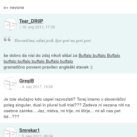
o+ nevone
Tear_DR0P
::
10. avg 2011, 17:35
Slovenščina, edini jezik, kjer gori na gori gori
še dobro da nisi do zdaj nikoli slišal za
Buffalo buffalo Buffalo
buffalo buffalo buffalo Buffalo buffalo
gramatično povsem pravilen angleški stavek :)
GregiB
::
4. sep 2017, 19:09
Je tole slučajno kdo uspel razvozlati? Torej imamo v slovenščini
poleg singular, dual in plural tudi trial??? Zadeva ni vezana niti na
osebne zaimke... Jaz, midva, mi trije, mi štirje... mi ali nas pet
itd...???
Smrekar1
::
5. sep 2017, 08:04