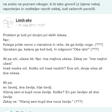
na srečo ne poznam nikogar, ki bi tako govoril (z izjemo nekaj
reporterjev in voditeljev raznih oddaj, tudi večernih poročil)
Limit-sky
::
10. avg 2011, 11:07
Problem je tudi pri dvojini pri delih telesa.
Npr.:
Kolega pride ravno z maratona in reče, da ga bolijo noge. (???)
Vprašam ga, katera ga boli bolj. In odgovori:"Obe isto!" (???)
Ali pa oči, ušesa itd. Npr. ima majhna ušesa. Zakaj ne: "ima majhni
ušesi".
Imaš modre oči. Koliko oči imaš modrih? Ene oči, dvoje očes ali
dva očesa.
Ali pa:
en čevelj, dva čevlja, trije čevlji.
Včeraj sem si kupil nove čevlje. Koliko? En par čevljev ali dva
čevlja.
Zakaj ne: "Včeraj sem kupil dva nova čevlja." (???)