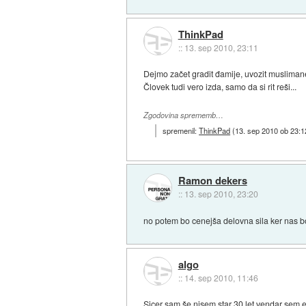
ThinkPad
::
13. sep 2010, 23:11
Dejmo začet gradit đamije, uvozit muslimane
Človek tudi vero izda, samo da si rit reši...
Zgodovina sprememb…
spremenil:
ThinkPad
(
13. sep 2010 ob 23:1
Ramon dekers
::
13. sep 2010, 23:20
no potem bo cenejša delovna sila ker nas bo 
algo
::
14. sep 2010, 11:46
Sicer sam še nisem star 30 let vendar sem ed