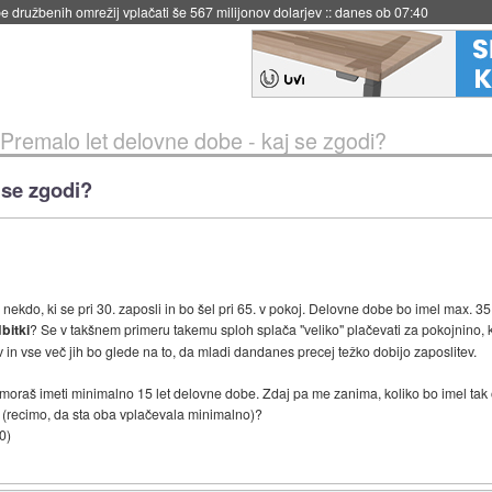
igence doslej
::
včeraj ob 21:37
Premalo let delovne dobe - kaj se zgodi?
 se zgodi?
kdo, ki se pri 30. zaposli in bo šel pri 65. v pokoj. Delovne dobe bo imel max. 35 
bitki
? Se v takšnem primeru takemu sploh splača "veliko" plačevati za pokojnino, k
in vse več jih bo glede na to, da mladi dandanes precej težko dobijo zaposlitev.
moraš imeti minimalno 15 let delovne dobe. Zdaj pa me zanima, koliko bo imel tak
t (recimo, da sta oba vplačevala minimalno)?
00
)