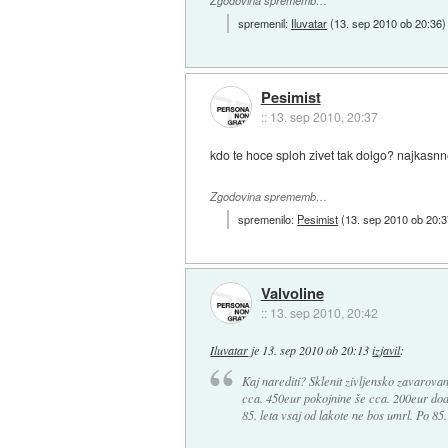
Zgodovina sprememb…
spremenil:
Iluvatar
(
13. sep 2010 ob 20:36
)
Pesimist
::
13. sep 2010, 20:37
kdo te hoce sploh zivet tak dolgo? najkasnnej
Zgodovina sprememb…
spremenilo:
Pesimist
(
13. sep 2010 ob 20:3
Valvoline
::
13. sep 2010, 20:42
Iluvatar
je
13. sep 2010 ob 20:13
izjavil
:
Kaj narediti? Sklenit zivljensko zavarovanje
cca. 450eur pokojnine še cca. 200eur dod
85. leta vsaj od lakote ne bos umrl. Po 85.