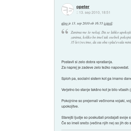
opeter
::
13. sep 2010, 18:51
algo
je
13. sep 2010 ob 16:55
izjavil
:
Zanima me še nekaj. Da se lahko upokojiš
zanima, koliko bo imel tak osebek pokojni
35 let (recimo, da sta oba vplačevala min
Postavil si zelo dobra vprašanja.
Za naprej je zadeve zelo težko napovedat.
Sploh pa, socialni sistem kot ga imamo danes,
Verjetno bo stanje takšno kot je bilo včasih
Pokojnine so prejemali večinoma vojaki, voj
upokojitve.
Starejši ljudje so poskušali prodajati svoje s
Če so imeli srečo (večina njih ne) so jih do s