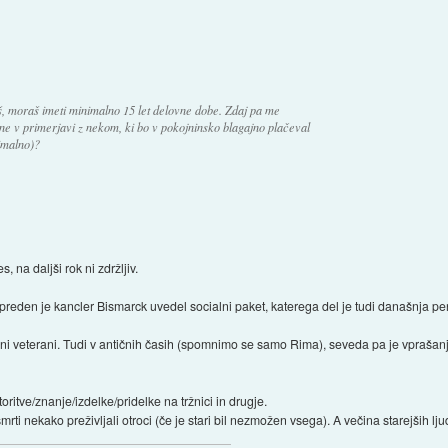
, moraš imeti minimalno 15 let delovne dobe. Zdaj pa me
ne v primerjavi z nekom, ki bo v pokojninsko blagajno plačeval
imalno)?
 na daljši rok ni zdržljiv.
 (preden je kancler Bismarck uvedel socialni paket, katerega del je tudi današnja pen
ni veterani. Tudi v antičnih časih (spomnimo se samo Rima), seveda pa je vprašanj
toritve/znanje/izdelke/pridelke na tržnici in drugje.
mrti nekako preživljali otroci (če je stari bil nezmožen vsega). A večina starejših lju