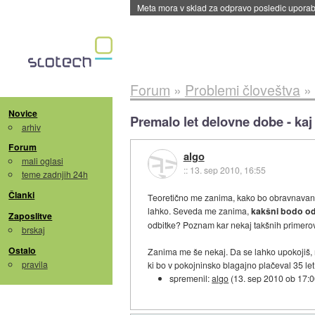
ByteDance trenira največji model umetne intel
Forum
»
Problemi človeštva
»
Novice
Premalo let delovne dobe - kaj
arhiv
Forum
algo
mali oglasi
::
13. sep 2010, 16:55
teme zadnjih 24h
Članki
Teoretično me zanima, kako bo obravnavan ne
lahko. Seveda me zanima,
kakšni bodo od
Zaposlitve
odbitke? Poznam kar nekaj takšnih primerov 
brskaj
Ostalo
Zanima me še nekaj. Da se lahko upokojiš, 
pravila
ki bo v pokojninsko blagajno plačeval 35 le
spremenil:
algo
(
13. sep 2010 ob 17: