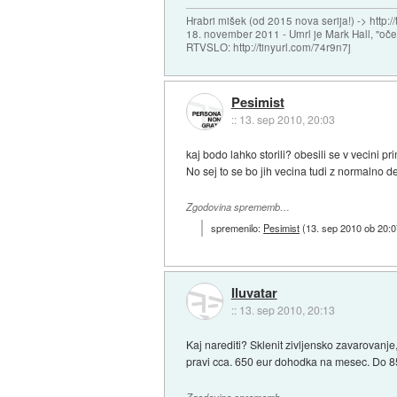
Hrabri mišek (od 2015 nova serija!) -> http:/
18. november 2011 - Umrl je Mark Hall, "oč
RTVSLO: http://tinyurl.com/74r9n7j
Pesimist
::
13. sep 2010, 20:03
kaj bodo lahko storili? obesili se v vecini pr
No sej to se bo jih vecina tudi z normalno 
Zgodovina sprememb…
spremenilo:
Pesimist
(
13. sep 2010 ob 20:0
Iluvatar
::
13. sep 2010, 20:13
Kaj narediti? Sklenit zivljensko zavarovanje,
pravi cca. 650 eur dohodka na mesec. Do 85. 