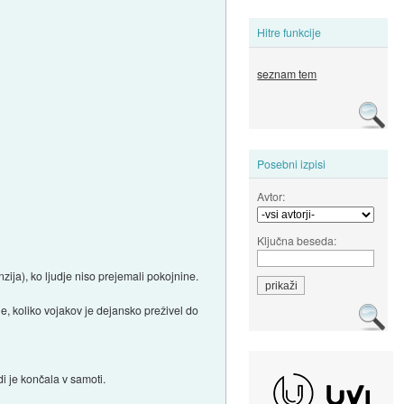
Hitre funkcije
seznam tem
Posebni izpisi
Avtor:
Ključna beseda:
zija), ko ljudje niso prejemali pokojnine.
e, koliko vojakov je dejansko preživel do
di je končala v samoti.