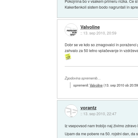
Pokojnina bo v vsakem primeru nizka. Če s
Kakeršenkoli sistem bodo nagruntali in sprej
Valvoline
::
13. sep 2010, 20:59
Dobr se ve kdo so zmagovalci in poraženci p
zahvalo za 50 letno vplačevanje in vzdrževa
Zgodovina sprememb…
spremenil:
Valvoline
(
13. sep 2010 ob 20:5
vorantz
::
13. sep 2010, 22:47
Iz vsepovsod nam trobijo naj živimo zdravo i
Upam da me pobere na 50. rojstni dan, da se