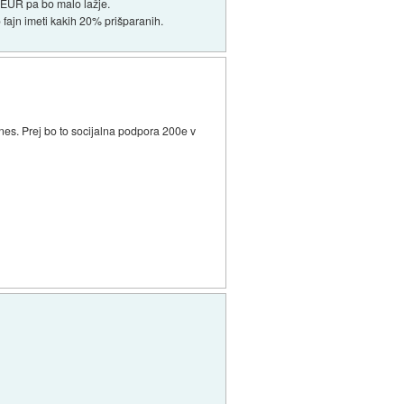
0EUR pa bo malo lažje.
 fajn imeti kakih 20% prišparanih.
nes. Prej bo to socijalna podpora 200e v