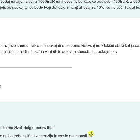
i sedaj navajen živeti z 1000EUR na mesec, te bo kap, ko boš dobil 450EUR. Z 65
eli, po upokojitvi se bodo tvoji dohodki zmanjšali vsaj za 40%, če ne več. Takrat bo
onzijeve sheme. Itak da mi pokojnine ne bomo vidl,vsaj ne v takšni obliki kot je da
nje trenutnih 45-55l starih vitalnih in delovno sposobnih upokojencev
9
)
n bomo živeli dolgo...screw that
 ne bo treba sekirat za penzijo in vse te nuemnosti.