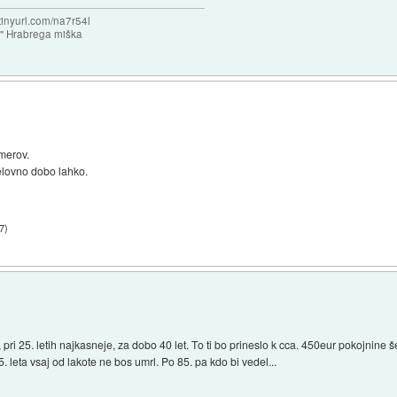
/tinyurl.com/na7r54l
e" Hrabrega miška
imerov.
delovno dobo lahko.
7
)
 pri 25. letih najkasneje, za dobo 40 let. To ti bo prineslo k cca. 450eur pokojnine 
leta vsaj od lakote ne bos umrl. Po 85. pa kdo bi vedel...