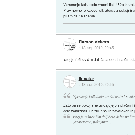
Vprasanje kolk bodo vredni tisti 450e takrat.
Prav hecno je kak se folk ubada z pokojnina
piramidalna shema.
Ramon dekers
::
13. sep 2010, 20:45
torej je rešitev čim dalj časa delati na črn
Iluvatar
::
13. sep 2010, 20:55
Vprasanje kolk bodo vredni tisti 450e takr
Zato pa se pokojnine usklajujejo s plačami i
celo zamrznali. Pri življenskih zavarovanjih
torej je rešitev čim dalj časa delati na č
zavarovanje, pokojnina...)