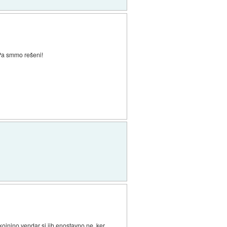
 Pa smmo rešeni!
kojnino vendar si jih enostavno ne, ker