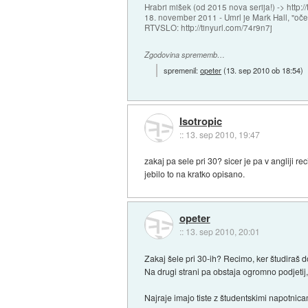
Hrabri mišek (od 2015 nova serija!) -> http:/
18. november 2011 - Umrl je Mark Hall, "oč
RTVSLO: http://tinyurl.com/74r9n7j
Zgodovina sprememb…
spremenil:
opeter
(
13. sep 2010 ob 18:54
)
Isotropic
::
13. sep 2010, 19:47
zakaj pa sele pri 30? sicer je pa v angliji
jebilo to na kratko opisano.
opeter
::
13. sep 2010, 20:01
Zakaj šele pri 30-ih? Recimo, ker študiraš d
Na drugi strani pa obstaja ogromno podjetij,
Najraje imajo tiste z študentskimi napotnica