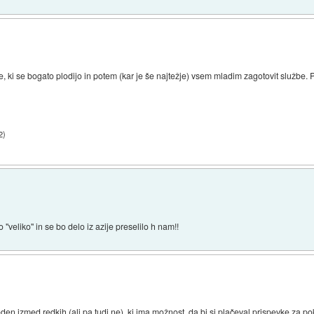
, ki se bogato plodijo in potem (kar je še najtežje) vsem mladim zagotovit službe.
2
)
"veliko" in se bo delo iz azije preselilo h nam!!
en izmed redkih (ali pa tudi ne), ki ima možnost, da bi si plačeval prispevke za po