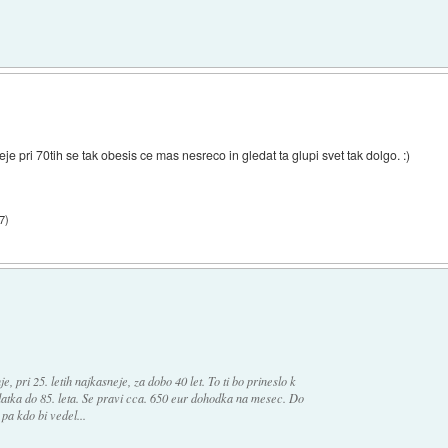
e pri 70tih se tak obesis ce mas nesreco in gledat ta glupi svet tak dolgo. :)
7
)
, pri 25. letih najkasneje, za dobo 40 let. To ti bo prineslo k
atka do 85. leta. Se pravi cca. 650 eur dohodka na mesec. Do
 pa kdo bi vedel...