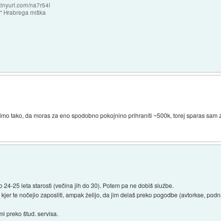
/tinyurl.com/na7r54l
e" Hrabrega miška
 recimo tako, da moras za eno spodobno pokojnino prihraniti ~500k, torej sparas sam
o 24-25 leta starosti (večina jih do 30). Potem pa ne dobiš službe.
 kjer te nočejio zaposliti, ampak želijo, da jim delaš preko pogodbe (avtorkse, pod
mi preko štud. servisa.