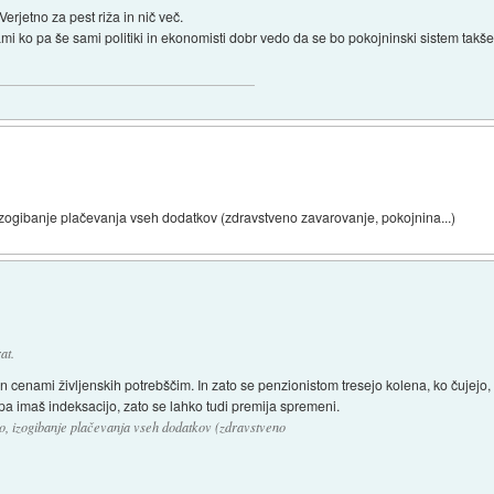
Verjetno za pest riža in nič več.
mi ko pa še sami politiki in ekonomisti dobr vedo da se bo pokojninski sistem takše
o, izogibanje plačevanja vseh dodatkov (zdravstveno zavarovanje, pokojnina...)
at.
n cenami življenskih potrebščim. In zato se penzionistom tresejo kolena, ko čujejo, d
 pa imaš indeksacijo, zato se lahko tudi premija spremeni.
rno, izogibanje plačevanja vseh dodatkov (zdravstveno