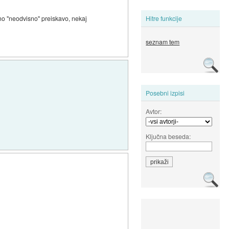
no "neodvisno" preiskavo, nekaj
Hitre funkcije
seznam tem
Posebni izpisi
Avtor:
Ključna beseda: