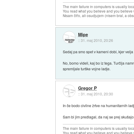
The main failure in computers is usually lo
You read what you believe and you believe w
Nisam čit'o, ali osudjujem (nisem bral, a ob
Mipe
::
31. maj 2010, 20:26
Sedaj pa smo spet v kameni dobi, kjer velj
No, bomo videli, kaj bo iz tega. Turčija nam
spremljale turške vojne ladje.
Gregor P
::
31. maj 2010, 20:30
In če bodo civilne žrtve na humanitarnih ladja
Sam bi jim predlagal, da naj se prej skušajo
The main failure in computers is usually lo
You read what you believe and you believe w