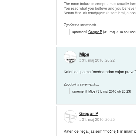
The main failure in computers is usually lo
You read what you believe and you believe w
Nisam čit'o, ali osudjujem (nisem bral, a ob
Zgodovina sprememb…
spremenil:
Gregor P
(
31. maj 2010 ob 20:2
Mipe
::
31. maj 2010, 20:22
Kateri del pojma "mednarodno vojno pravo" pa
Zgodovina sprememb…
spremenil:
Mipe
(
31. maj 2010 ob 20:23
)
Gregor P
::
31. maj 2010, 20:25
Kateri del tega, jaz sem "močnejši in imam po