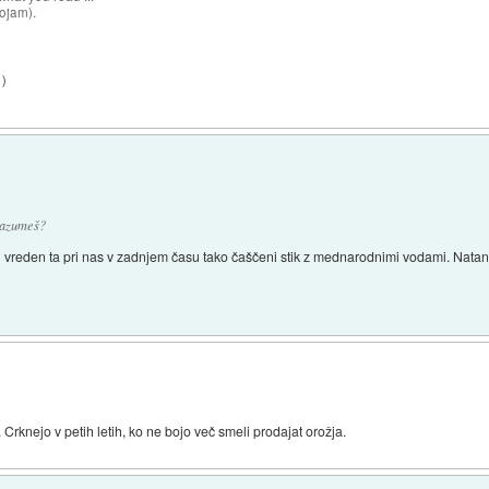
sojam).
1
)
razumeš?
ici vreden ta pri nas v zadnjem času tako čaščeni stik z mednarodnimi vodami. Natan
rknejo v petih letih, ko ne bojo več smeli prodajat orožja.