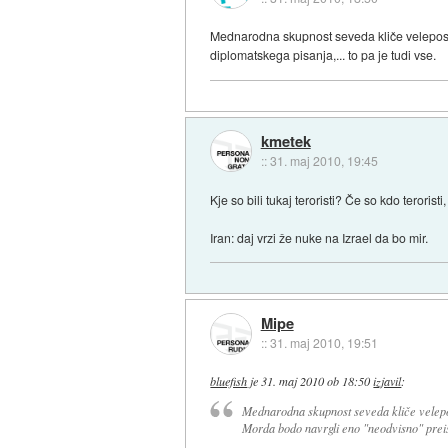
Mednarodna skupnost seveda kliče veleposlan
diplomatskega pisanja,... to pa je tudi vse.
kmetek
::
31. maj 2010, 19:45
Kje so bili tukaj teroristi? Če so kdo teroristi,
Iran: daj vrzi že nuke na Izrael da bo mir.
Mipe
::
31. maj 2010, 19:51
bluefish
je
31. maj 2010 ob 18:50
izjavil
:
Mednarodna skupnost seveda kliče veleposl
Morda bodo navrgli eno "neodvisno" preisk