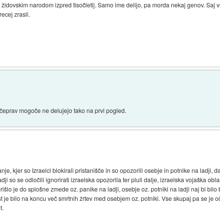
 židovskim narodom izpred tisočletij. Samo ime delijo, pa morda nekaj genov. Saj veš
ecej zrasli.
 čeprav mogoče ne delujejo tako na prvi pogled.
e, kjer so Izraelci blokirali pristanišče in so opozorili osebje in potnike na ladji, d
ji so se odločili ignorirati izraelska opozorila ter pluli dalje, izraelska vojaška oblast
prišlo je do splošne zmede oz. panike na ladji, osebje oz. potniki na ladji naj bi bi
žalost je bilo na koncu več smrtnih žrtev med osebjem oz. potniki. Vse skupaj pa se j
t.