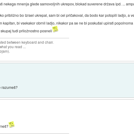
ati nekega mnenja glede samovoljnih ukrepov, blokad suverene država ipd. ... ampa
ko približno bo Izrael ukrepal, sam bi cel pričakoval, da bodo kar potopili ladjo, a v
 sam kapitan, bi vsekakor obrnil ladjo, nikakor pa se ne bi poskušal upirati popo
e skupaj tudi priložnostno posneli
cated between keyboard and chair.
hat you read ...
sojam).
ne razumeš?
zumeš?