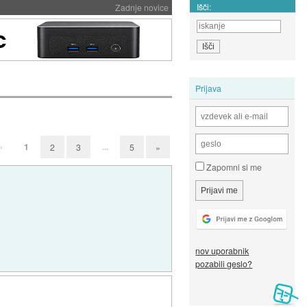
Išči:
Zadnje novice
Prijava
«
1
...
2
3
5
»
Zapomni si me
nov uporabnik
pozabili geslo?