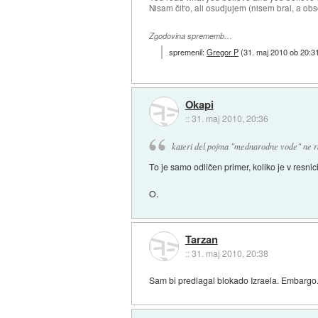
Nisam čit'o, ali osudjujem (nisem bral, a ob
Zgodovina sprememb…
spremenil:
Gregor P
(
31. maj 2010 ob 20:3
Okapi
::
31. maj 2010, 20:36
kateri del pojma "mednarodne vode" ne 
To je samo odličen primer, koliko je v resn
O.
Tarzan
::
31. maj 2010, 20:38
Sam bi predlagal blokado Izraela. Embargo. C