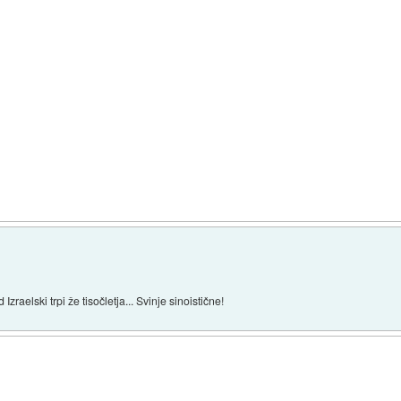
 Izraelski trpi že tisočletja... Svinje sinoistične!