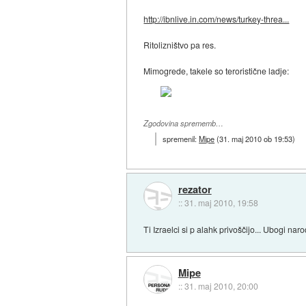
http://ibnlive.in.com/news/turkey-threa...
Ritolizništvo pa res.
Mimogrede, takele so teroristične ladje:
Zgodovina sprememb…
spremenil:
Mipe
(
31. maj 2010 ob 19:53
)
rezator
::
31. maj 2010, 19:58
Ti Izraelci si p alahk privoščijo... Ubogi narod
Mipe
::
31. maj 2010, 20:00