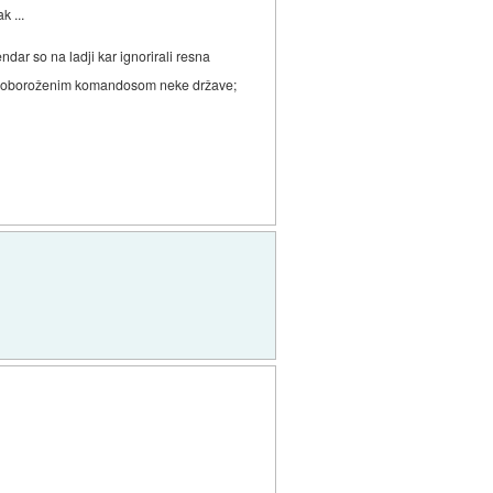
k ...
endar so na ladji kar ignorirali resna
lnoma oboroženim komandosom neke države;