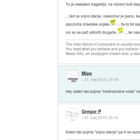
To je vsekakor tragedija; ne morem tudi daj
... tam je vojno stanje, vsakomur je jasno, ka
opozorila izraelske vojske
... če bi bil
oni so se pač odločili drugače
... ter vs
The main failure in computers is usually lo
You read what you believe and you believe w
Nisam čit'o, ali osudjujem (nisem bral, a ob
Mipe
::
31. maj 2010, 20:18
Hej, kateri del pojma "mednarodne vode" 
Gregor P
::
31. maj 2010, 20:19
Kateri del pojma "vojno stanje" pa ti ne ra