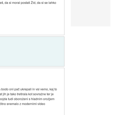
, da si moral postati Žid, da si se lahko
a bodo oni pač ukrepali in vsi vemo, kaj to
 jih je tako tretirala kot sovražne ter je
lo bojda tudi oboroženi s hladnim orožjem
e očitno snemalo z modernimi video