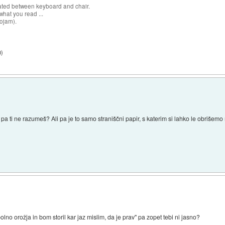
cated between keyboard and chair.
hat you read ...
sojam).
0
)
 ti ne razumeš? Ali pa je to samo straniščni papir, s katerim si lahko le obrišemo r
lno orožja in bom storil kar jaz mislim, da je prav" pa zopet tebi ni jasno?