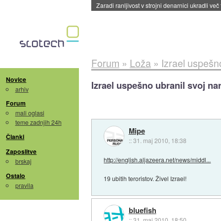
Zaradi ranljivost v strojni denarnici ukradli več
Forum
»
Loža
»
Izrael uspešn
Novice
Izrael uspešno ubranil svoj na
arhiv
Forum
mali oglasi
teme zadnjih 24h
Mipe
Članki
::
31. maj 2010, 18:38
Zaposlitve
http://english.aljazeera.net/news/middl...
brskaj
Ostalo
19 ubitih teroristov. Živel Izrael!
pravila
bluefish
::
31. maj 2010, 18:50