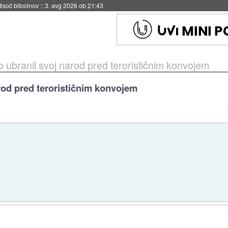
 tisoč bitcoinov
::
3. avg 2026 ob 21:43
o ubranil svoj narod pred terorističnim konvojem
rod pred terorističnim konvojem