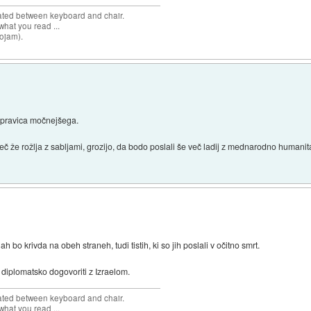
cated between keyboard and chair.
hat you read ...
sojam).
a pravica močnejšega.
reč že rožlja z sabljami, grozijo, da bodo poslali še več ladij z mednarodno humani
h bo krivda na obeh straneh, tudi tistih, ki so jih poslali v očitno smrt.
 diplomatsko dogovoriti z Izraelom.
cated between keyboard and chair.
hat you read ...