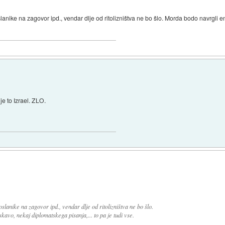
ike na zagovor ipd., vendar dlje od ritolizništva ne bo šlo. Morda bodo navrgli e
 je to Izrael. ZLO.
anike na zagovor ipd., vendar dlje od ritolizništva ne bo šlo.
avo, nekaj diplomatskega pisanja,... to pa je tudi vse.