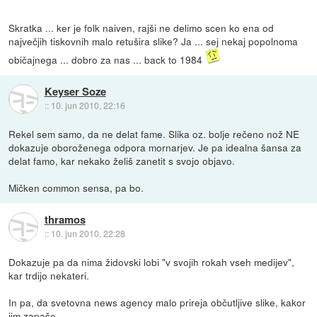
Skratka ... ker je folk naiven, rajši ne delimo scen ko ena od
največjih tiskovnih malo retušira slike? Ja ... sej nekaj popolnoma
običajnega ... dobro za nas ... back to 1984
Keyser Soze
::
10. jun 2010, 22:16
Rekel sem samo, da ne delat fame. Slika oz. bolje rečeno nož NE
dokazuje oboroženega odpora mornarjev. Je pa idealna šansa za
delat famo, kar nekako želiš zanetit s svojo objavo.
Mičken common sensa, pa bo.
thramos
::
10. jun 2010, 22:28
Dokazuje pa da nima židovski lobi "v svojih rokah vseh medijev",
kar trdijo nekateri.
In pa, da svetovna news agency malo prireja občutljive slike, kakor
jim zapaše.