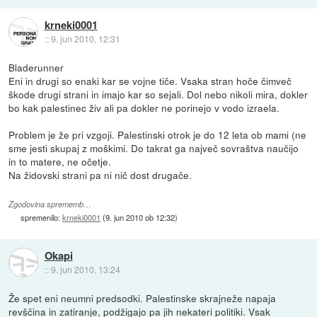
krneki0001
::
9. jun 2010, 12:31
Bladerunner
Eni in drugi so enaki kar se vojne tiče. Vsaka stran hoče čimveč
škode drugi strani in imajo kar so sejali. Dol nebo nikoli mira, dokler
bo kak palestinec živ ali pa dokler ne porinejo v vodo izraela.
Problem je že pri vzgoji. Palestinski otrok je do 12 leta ob mami (ne
sme jesti skupaj z moškimi. Do takrat ga največ sovraštva naučijo
in to matere, ne očetje.
Na židovski strani pa ni nič dost drugače.
Zgodovina sprememb…
spremenilo:
krneki0001
(
9. jun 2010 ob 12:32
)
Okapi
::
9. jun 2010, 13:24
Že spet eni neumni predsodki. Palestinske skrajneže napaja
revščina in zatiranje, podžigajo pa jih nekateri politiki. Vsak