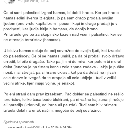
::
9. jun 2010, 09:34
Če bi sami palestinci izgnal hamas, bi dobili hrano. Ker pa hrano
hamas edini šverca iz egipta, jo pa sam drago prodaja svojim
ljudem (ene vrste kapitalizem - poceni kupi in drago prodaj) je v
prednosti, ker ljudje hitijo h hamasu, da dobijo hrano.
Pri izraelu gre pa za skupinsko kazen nad vsemi palsetinci, ker se
ne otresejo teroristov (hamasa).
U bistvu hamas deluje še bolj sovražno do svojih ljudi, kot izraelci
do palestincev. Če bi se hamas umiril, pa da bi probali svojo državo
urredit, bi bilo drugače. Tako pa jim ni do mira, ker potem bi moral
delat (lenoba je na tistem koncu zelo znana zadeva - lažje je puško
nosit, mal streljat, pa si hrano ukrast, kot pa da delaš na njivah
cele dneve in tvegaš da te oropajo ali celo ubijejo - tudi v veliki
večini afrike, kjer imajo vojne, je enako).
Po eni strani dam prav izraelcem. Pač dokler se palestinci ne rešijo
teroristov, toliko časa bodo blokirani, pa ni važno kaj zunanji rečejo
ali naredijo (kdorkoli, od irana ali pa zda). Tudi sam bi v primeru
izraela delal na enak načim, mogoče še bolj sovražno.
Zgodovina sprememb…
spremenilo:
krneki0001
(
9. jun 2010 ob 09:39
)