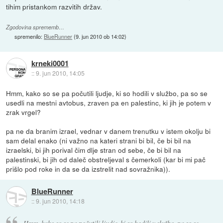
tihim pristankom razvitih držav.
Zgodovina sprememb…
spremenilo:
BlueRunner
(
9. jun 2010 ob 14:02
)
krneki0001
::
9. jun 2010, 14:05
Hmm, kako so se pa počutili ljudje, ki so hodili v službo, pa so se
usedli na mestni avtobus, zraven pa en palestinc, ki jih je potem v
zrak vrgel?
pa ne da branim izrael, vednar v danem trenutku v istem okolju bi
sam delal enako (ni važno na kateri strani bi bil, če bi bil na
izraelski, bi jih porival čim dlje stran od sebe, če bi bil na
palestinski, bi jih od daleč obstreljeval s čemerkoli (kar bi mi pač
prišlo pod roke in da se da izstrelit nad sovražnika)).
BlueRunner
::
9. jun 2010, 14:18
Hmm, kako so se pa počutili ljudje, ki so hodili v službo, pa so se