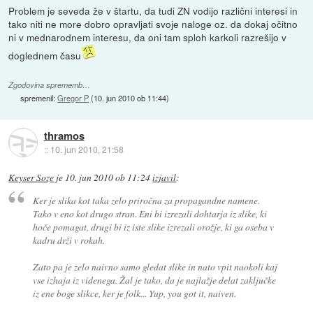
Problem je seveda že v štartu, da tudi ZN vodijo različni interesi in
tako niti ne more dobro opravljati svoje naloge oz. da dokaj očitno
ni v mednarodnem interesu, da oni tam sploh karkoli razrešijo v
doglednem času
Zgodovina sprememb…
spremenil:
Gregor P
(
10. jun 2010 ob 11:44
)
thramos
::
10. jun 2010, 21:58
Keyser Soze
je
10. jun 2010 ob 11:24
izjavil
:
Ker je slika kot taka zelo priročna za propagandne namene.
Tako v eno kot drugo stran. Eni bi izrezali dohtarja iz slike, ki
hoče pomagat, drugi bi iz iste slike izrezali orožje, ki ga oseba v
kadru drži v rokah.
Zato pa je zelo naivno samo gledat slike in nato vpit naokoli kaj
vse izhaja iz videnega. Žal je tako, da je najlažje delat zaključke
iz ene boge slikce, ker je folk... Yup, you got it, naiven.