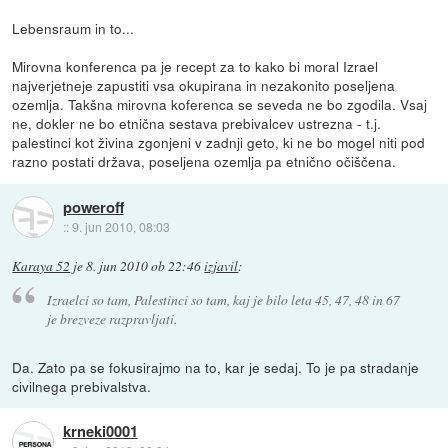
Lebensraum in to...
Mirovna konferenca pa je recept za to kako bi moral Izrael
najverjetneje zapustiti vsa okupirana in nezakonito poseljena
ozemlja. Takšna mirovna koferenca se seveda ne bo zgodila. Vsaj
ne, dokler ne bo etnična sestava prebivalcev ustrezna - t.j.
palestinci kot živina zgonjeni v zadnji geto, ki ne bo mogel niti pod
razno postati država, poseljena ozemlja pa etnično očiščena.
poweroff
::
9. jun 2010, 08:03
Karaya 52
je
8. jun 2010 ob 22:46
izjavil
:
Izraelci so tam, Palestinci so tam, kaj je bilo leta 45, 47, 48 in 67
je brezveze razpravljati.
Da. Zato pa se fokusirajmo na to, kar je sedaj. To je pa stradanje
civilnega prebivalstva.
krneki0001