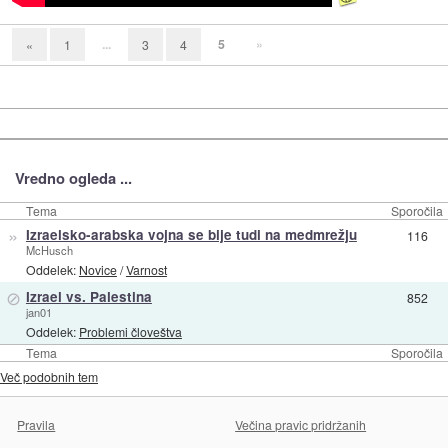
...
5
»
«
1
3
4
Vredno ogleda ...
Tema
Sporočila
»
Izraelsko-arabska vojna se bije tudi na medmrežju
116
McHusch
Oddelek:
Novice
/
Varnost
⊘
Izrael vs. Palestina
852
jan01
Oddelek:
Problemi človeštva
Tema
Sporočila
Več podobnih tem
Pravila
Večina pravic pridržanih