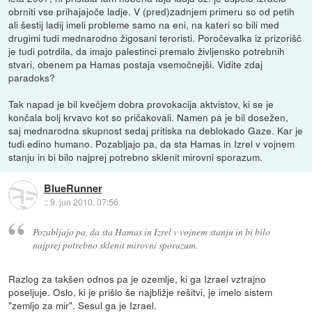
obrniti vse prihajajoče ladje. V (pred)zadnjem primeru so od petih
ali šestij ladij imeli probleme samo na eni, na kateri so bili med
drugimi tudi mednarodno žigosani teroristi. Poročevalka iz prizorišč
je tudi potrdila, da imajo palestinci premalo življensko potrebnih
stvari, obenem pa Hamas postaja vsemočnejši. Vidite zdaj
paradoks?
Tak napad je bil kvečjem dobra provokacija aktvistov, ki se je
končala bolj krvavo kot so pričakovali. Namen pa je bil dosežen,
saj mednarodna skupnost sedaj pritiska na deblokado Gaze. Kar je
tudi edino humano. Pozabljajo pa, da sta Hamas in Izrel v vojnem
stanju in bi bilo najprej potrebno sklenit mirovni sporazum.
BlueRunner
::
9. jun 2010, 07:56
Pozabljajo pa, da sta Hamas in Izrel v vojnem stanju in bi bilo
najprej potrebno sklenit mirovni sporazum.
Razlog za takšen odnos pa je ozemlje, ki ga Izrael vztrajno
poseljuje. Oslo, ki je prišlo še najbližje rešitvi, je imelo sistem
"zemljo za mir". Sesul ga je Izrael.