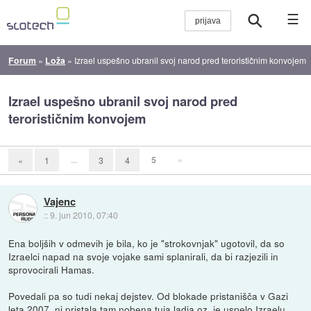
☰
Forum
»
Loža
»
Izrael uspešno ubranil svoj narod pred terorističnim konvojem
Izrael uspešno ubranil svoj narod pred
terorističnim konvojem
...
5
»
«
1
3
4
Vajenc
::
9. jun 2010, 07:40
Ena boljših v odmevih je bila, ko je "strokovnjak" ugotovil, da so
Izraelci napad na svoje vojake sami splanirali, da bi razjezili in
sprovocirali Hamas.
Povedali pa so tudi nekaj dejstev. Od blokade pristanišča v Gazi
leta 2007, ni pristala tam nobena tuja ladja oz. je uspelo Izraelu