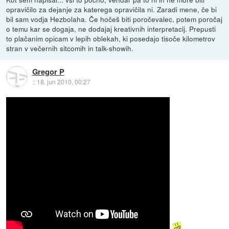
opravičilo za dejanje za katerega opravičila ni. Zaradi mene, če bi
bil sam vodja Hezbolaha. Če hočeš biti poročevalec, potem poročaj
o temu kar se dogaja, ne dodajaj kreativnih interpretacij. Prepusti
to plačanim opicam v lepih oblekah, ki posedajo tisoče kilometrov
stran v večernih sitcomih in talk-showih.
Gregor P
::
18. jun 2010, 00:27