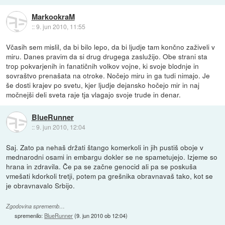
MarkookraM
::
9. jun 2010, 11:55
Včasih sem mislil, da bi bilo lepo, da bi ljudje tam končno zaživeli v
miru. Danes pravim da si drug drugega zaslužijo. Obe strani sta
trop pokvarjenih in fanatičnih volkov vojne, ki svoje blodnje in
sovraštvo prenašata na otroke. Nočejo miru in ga tudi nimajo. Je
še dosti krajev po svetu, kjer ljudje dejansko hočejo mir in naj
močnejši deli sveta raje tja vlagajo svoje trude in denar.
BlueRunner
::
9. jun 2010, 12:04
Saj. Zato pa nehaš držati štango komerkoli in jih pustiš oboje v
mednarodni osami in embargu dokler se ne spametujejo. Izjeme so
hrana in zdravila. Če pa se začne genocid ali pa se poskuša
vmešati kdorkoli tretji, potem pa grešnika obravnavaš tako, kot se
je obravnavalo Srbijo.
Zgodovina sprememb…
spremenilo:
BlueRunner
(
9. jun 2010 ob 12:04
)