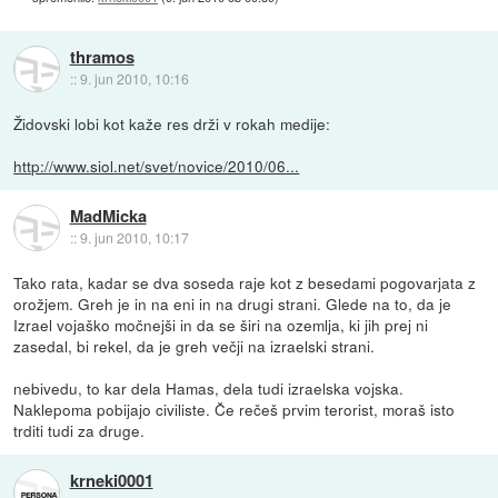
thramos
::
9. jun 2010, 10:16
Židovski lobi kot kaže res drži v rokah medije:
http://www.siol.net/svet/novice/2010/06...
MadMicka
::
9. jun 2010, 10:17
Tako rata, kadar se dva soseda raje kot z besedami pogovarjata z
orožjem. Greh je in na eni in na drugi strani. Glede na to, da je
Izrael vojaško močnejši in da se širi na ozemlja, ki jih prej ni
zasedal, bi rekel, da je greh večji na izraelski strani.
nebivedu, to kar dela Hamas, dela tudi izraelska vojska.
Naklepoma pobijajo civiliste. Če rečeš prvim terorist, moraš isto
trditi tudi za druge.
krneki0001