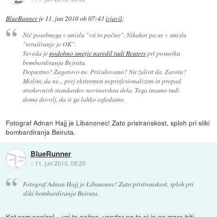
BlueRunner
je
11. jun 2010 ob 07:43
izjavil
:
Nič posebnega v smislu "vsi to počno". Nikakor pa ne v smislu
"retuširanje je OK".
Seveda je
podobno smetje naredil tudi Reuters
pri posnetku
bombardiranja Bejruta.
Dopustno? Zagotovo ne. Pričakovano? Na žalost da. Zarota?
Mislim, da ne... prej ekstremen neprofesionalizem in propad
strokovnish standardov novinarskea dela. Tega imamo tudi
doma dovolj, da si ga lahko ogledamo.
Fotograf Adnan Hajj je Libanonec! Zato pristranskost, sploh pri sliki
bombardiranja Beiruta.
BlueRunner
::
11. jun 2010, 08:20
Fotograf Adnan Hajj je Libanonec! Zato pristranskost, sploh pri
sliki bombardiranja Beiruta.
Kot sem napisal... vsi to počno, vendar pa to ni in ne more biti