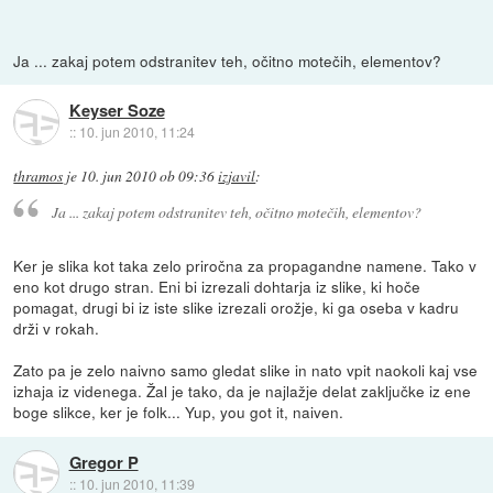
Ja ... zakaj potem odstranitev teh, očitno motečih, elementov?
Keyser Soze
::
10. jun 2010, 11:24
thramos
je
10. jun 2010 ob 09:36
izjavil
:
Ja ... zakaj potem odstranitev teh, očitno motečih, elementov?
Ker je slika kot taka zelo priročna za propagandne namene. Tako v
eno kot drugo stran. Eni bi izrezali dohtarja iz slike, ki hoče
pomagat, drugi bi iz iste slike izrezali orožje, ki ga oseba v kadru
drži v rokah.
Zato pa je zelo naivno samo gledat slike in nato vpit naokoli kaj vse
izhaja iz videnega. Žal je tako, da je najlažje delat zaključke iz ene
boge slikce, ker je folk... Yup, you got it, naiven.
Gregor P
::
10. jun 2010, 11:39