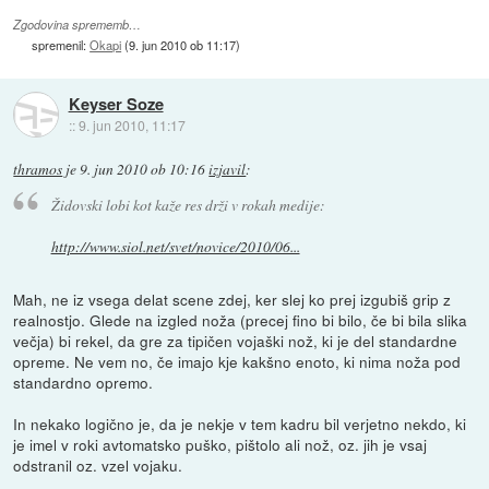
Zgodovina sprememb…
spremenil:
Okapi
(
9. jun 2010 ob 11:17
)
Keyser Soze
::
9. jun 2010, 11:17
thramos
je
9. jun 2010 ob 10:16
izjavil
:
Židovski lobi kot kaže res drži v rokah medije:
http://www.siol.net/svet/novice/2010/06...
Mah, ne iz vsega delat scene zdej, ker slej ko prej izgubiš grip z
realnostjo. Glede na izgled noža (precej fino bi bilo, če bi bila slika
večja) bi rekel, da gre za tipičen vojaški nož, ki je del standardne
opreme. Ne vem no, če imajo kje kakšno enoto, ki nima noža pod
standardno opremo.
In nekako logično je, da je nekje v tem kadru bil verjetno nekdo, ki
je imel v roki avtomatsko puško, pištolo ali nož, oz. jih je vsaj
odstranil oz. vzel vojaku.