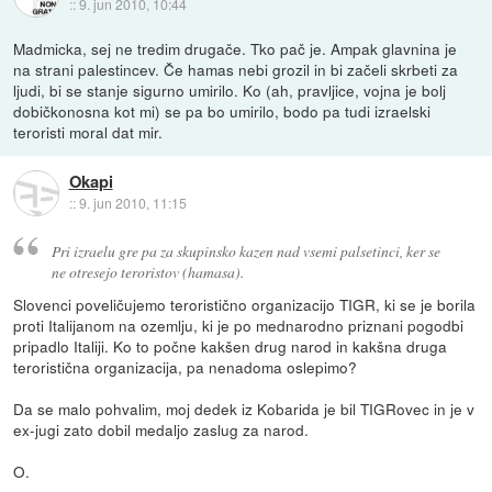
::
9. jun 2010, 10:44
Madmicka, sej ne tredim drugače. Tko pač je. Ampak glavnina je
na strani palestincev. Če hamas nebi grozil in bi začeli skrbeti za
ljudi, bi se stanje sigurno umirilo. Ko (ah, pravljice, vojna je bolj
dobičkonosna kot mi) se pa bo umirilo, bodo pa tudi izraelski
teroristi moral dat mir.
Okapi
::
9. jun 2010, 11:15
Pri izraelu gre pa za skupinsko kazen nad vsemi palsetinci, ker se
ne otresejo teroristov (hamasa).
Slovenci poveličujemo teroristično organizacijo TIGR, ki se je borila
proti Italijanom na ozemlju, ki je po mednarodno priznani pogodbi
pripadlo Italiji. Ko to počne kakšen drug narod in kakšna druga
teroristična organizacija, pa nenadoma oslepimo?
Da se malo pohvalim, moj dedek iz Kobarida je bil TIGRovec in je v
ex-jugi zato dobil medaljo zaslug za narod.
O.