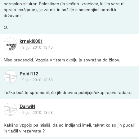
normalno situiran Palestinec (in večina Izraelcev, ki jim vera ni
oprala možgane), je za mir in sožitje s sosednjimi narodi in
državami.
O.
krneki0001
::
9. jun 2010, 13:45
Niso predsodki. Vzgoja v tistem okolju je sovražna do židov.
Poldi112
::
9. jun 2010, 13:58
Težko boš to spremenil, če jih dnevno pobijajo/okupirajo/stradajo...
DarwiN
::
9. jun 2010, 13:58
Kakšno vzgojo pa misliš, da so Indijanci imeli, takrat ko so jih pucali
in tlačili v rezervate ?