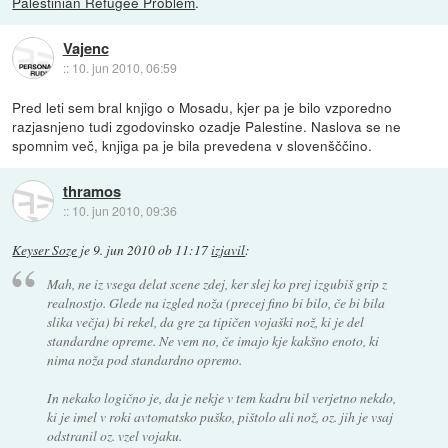
Palestinian Refugee Problem
.
Vajenc
::
10. jun 2010, 06:59
Pred leti sem bral knjigo o Mosadu, kjer pa je bilo vzporedno
razjasnjeno tudi zgodovinsko ozadje Palestine. Naslova se ne
spomnim več, knjiga pa je bila prevedena v slovenšččino.
thramos
::
10. jun 2010, 09:36
Keyser Soze
je
9. jun 2010 ob 11:17
izjavil
:
Mah, ne iz vsega delat scene zdej, ker slej ko prej izgubiš grip z
realnostjo. Glede na izgled noža (precej fino bi bilo, če bi bila
slika večja) bi rekel, da gre za tipičen vojaški nož, ki je del
standardne opreme. Ne vem no, če imajo kje kakšno enoto, ki
nima noža pod standardno opremo.
In nekako logično je, da je nekje v tem kadru bil verjetno nekdo,
ki je imel v roki avtomatsko puško, pištolo ali nož, oz. jih je vsaj
odstranil oz. vzel vojaku.