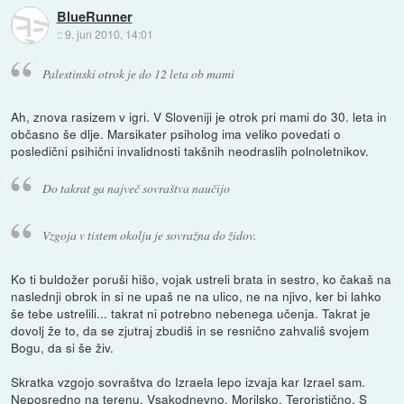
BlueRunner
::
9. jun 2010, 14:01
Palestinski otrok je do 12 leta ob mami
Ah, znova rasizem v igri. V Sloveniji je otrok pri mami do 30. leta in
občasno še dlje. Marsikater psiholog ima veliko povedati o
posledični psihični invalidnosti takšnih neodraslih polnoletnikov.
Do takrat ga največ sovraštva naučijo
Vzgoja v tistem okolju je sovražna do židov.
Ko ti buldožer poruši hišo, vojak ustreli brata in sestro, ko čakaš na
naslednji obrok in si ne upaš ne na ulico, ne na njivo, ker bi lahko
še tebe ustrelili... takrat ni potrebno nebenega učenja. Takrat je
dovolj že to, da se zjutraj zbudiš in se resnično zahvališ svojem
Bogu, da si še živ.
Skratka vzgojo sovraštva do Izraela lepo izvaja kar Izrael sam.
Neposredno na terenu. Vsakodnevno. Morilsko. Teroristično. S