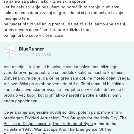
se skriva za palestinsko - izraelskim sporom
ker že celo življenje poslušam po poročilih to sranje in ubistvu
sploh ne vem dobro zakaj se gre, zdaj bi si pa rad ustvaril svoje
mnenje o tem
pa magar bi tud več knjig prebral, da ne bi slišal samo ene strani,
predvidevam da večina literature kritizira Izrael
pa fajn bi blo če je v slovenščini
BlueRunner
::
9. jun 2010, 23:55
Vse ozadje... knjige, ki bi opisale vso kompleksnost bližnjega
vzhoda bi verjetno pobrale cel oddelek kakšne mestne knjižnice.
Bistvena ovira pa je, da če ne greš sam dol, ne moreš dojeti vsega.
V slovenščini pa sploh ne vem, da bi šlo. To ni tema, ki bi tipično
zanimala slovenske prevajalce - verjetno se v celotni državi ne bi
prodalo več kopij, kot bi jih lahko naredil na roke s ciklostilom v
enem popoldnevu.
Če je znanje angleščine dovolj solidno, potem pa iz moje strani
predlagam
Divided Jerusalem: The Struggle for the Holy City
,
The
Politics of Dispossession
,
The Truth about Syria
in morda še
Palestine 1948: War, Escape And The Emergence Of The