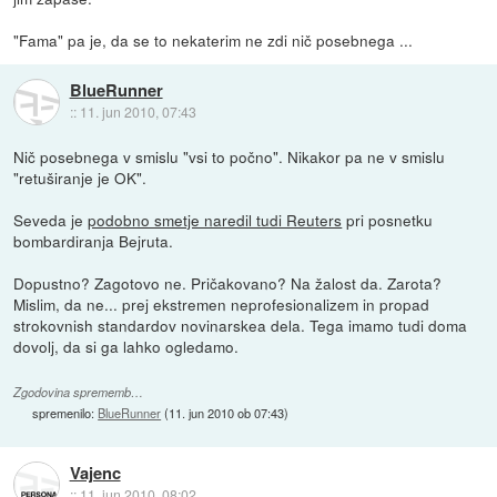
"Fama" pa je, da se to nekaterim ne zdi nič posebnega ...
BlueRunner
::
11. jun 2010, 07:43
Nič posebnega v smislu "vsi to počno". Nikakor pa ne v smislu
"retuširanje je OK".
Seveda je
podobno smetje naredil tudi Reuters
pri posnetku
bombardiranja Bejruta.
Dopustno? Zagotovo ne. Pričakovano? Na žalost da. Zarota?
Mislim, da ne... prej ekstremen neprofesionalizem in propad
strokovnish standardov novinarskea dela. Tega imamo tudi doma
dovolj, da si ga lahko ogledamo.
Zgodovina sprememb…
spremenilo:
BlueRunner
(
11. jun 2010 ob 07:43
)
Vajenc
::
11. jun 2010, 08:02