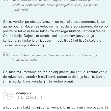
usedli na mestni avtobus, zraven pa en palestinc, ki jih je potem
v zrak vrgel?
Gnilo, vendar pa obstaja izraz, ki se mu reče sorazmernost. Izrael
ga ne pozna. Razen seveda, če meniš, da je sorazmerno, da se bo
postrelilo toliko in toliko talcev za vsakega ubitega
nemca
izraelca.
Oh, še bolje. Dajmo jim porušiti cel kup domov (ustvarjanje
koridorja za tanke je bil izgovor) in pobiti več kot tisoč
.
civilistov
Talcev na svoji lastni zemlji.
pa ne da branim izrael, vednar v danem trenutku v istem okolju
bi sam delal enako
Če imaš razumevanje do teh dejanj (kar vključuje tudi razumevanje
do raketiranja izraelskih civilistov), potem ta dejanja braniš. Lahko
si misliš, da jih ne, vendar jih še vedno braniš.
cewapcic
::
9. jun 2010, 21:49
a kdo pozna kakšno knjigo (ali več), ki bi mi pojasnila vso ozadje, ki