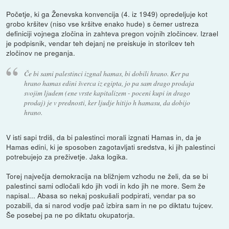
Početje, ki ga Ženevska konvencija (4. iz 1949) opredeljuje kot
grobo kršitev (niso vse kršitve enako hude) s čemer ustreza
definiciji vojnega zločina in zahteva pregon vojnih zločincev. Izrael
je podpisnik, vendar teh dejanj ne preiskuje in storilcev teh
zločinov ne preganja.
Če bi sami palestinci izgnal hamas, bi dobili hrano. Ker pa
hrano hamas edini šverca iz egipta, jo pa sam drago prodaja
svojim ljudem (ene vrste kapitalizem - poceni kupi in drago
prodaj) je v prednosti, ker ljudje hitijo h hamasu, da dobijo
hrano.
V isti sapi trdiš, da bi palestinci morali izgnati Hamas in, da je
Hamas edini, ki je sposoben zagotavljati sredstva, ki jih palestinci
potrebujejo za preživetje. Jaka logika.
Torej največja demokracija na bližnjem vzhodu ne želi, da se bi
palestinci sami odločali kdo jih vodi in kdo jih ne more. Sem že
napisal... Abasa so nekaj poskušali podpirati, vendar pa so
pozabili, da si narod vodje pač izbira sam in ne po diktatu tujcev.
Še posebej pa ne po diktatu okupatorja.