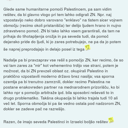
Glede same humanitarne pomoči Palestincem, pa sam vidim
rešitev, da bi glavno vlogo pri tem lahko odigrali ZN. Npr. naj
vzpostavijo neko dobro varovano "enklavo" na tistem sicer vojnem
območju (recimo okoli pristanišča) ter delijo ljudem hrano in nujno
zdravstveno pomoč. ZN bi tako lahko vsem garantirali, da tam ne
prihaja do tihotapljenja orožja in pa seveda tudi, da pomoč
dejansko pride do ljudi, ki jo zares potrebujejo, ne pa da jo potem
še naprej preprodajajo in delajo posel iz tega
Nadalje pa bi pravzaprav vse rešil s pomočjo ZN, ker recimo, če so
vsi tam zares za "mir" kot vehementno trdijo vse strani, potem je
možnost, da bi ZN prevzeli oblast oz. okupirali Palestino in
praktično vzpostavili moderno državo brez nasilja; vsa sporna
ozemlja pa bi trenutno zamrznili, dokler recimo Palestina ne
postane enakovreden partner na mednarodnem prizorišču, ko bi
lahko npr s pomočjo arbitraže ipd. bila sposobni reševati to in
drugo problematiko. Takšna okupacija bi lahko trajala tudi 10 ali
več let. Sporna območja bi pa še vedno ostala pod nadzorom ZN,
dokler se zadeve pač ne razrešijo.
Razen, če imajo seveda Palestinci in Izraelci boljšo rešitev