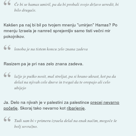
Če bi se hamas umiril, pa da bi probali svojo državo urredit, bi
bilo drugače.
Kakšen pa naj bi bil po tvojem mnenju "umirjen" Hamas? Po
mnenju Izraela je namreč sprejemljiv samo tisti večni mir
pokojnikov.
lenoba je na tistem koncu zelo znana zadeva
Rasizem pa je pri nas zelo znana zadeva.
lažje je puško nosit, mal streljat, pa si hrano ukrast, kot pa da
delaš na njivah cele dneve in tvegaš da te oropajo ali celo
ubijejo
Ja. Delo na njivah je v palestini za palestince
precej nevarno
početje
. Skoraj tako nevarno kot
ribarjenje
.
Tudi sam bi v primeru izraela delal na enak načim, mogoče še
bolj sovražno.