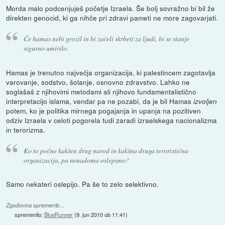
Morda malo podcenjuješ početje Izraela. Še bolj sovražno bi bil že
direkten genocid, ki ga nihče pri zdravi pameti ne more zagovarjati.
Če hamas nebi grozil in bi začeli skrbeti za ljudi, bi se stanje
sigurno umirilo.
Hamas je trenutno največja organizacija, ki palestincem zagotavlja
varovanje, sodstvo, šolanje, osnovno zdravstvo. Lahko ne
soglašaš z njihovimi metodami ali njihovo fundamentalistično
interpretacijo islama, vendar pa ne pozabi, da je bil Hamas
izvoljen
potem, ko je politika mirnega pogajanja in upanja na pozitiven
odziv Izraela v celoti pogorela tudi zaradi izraelskega nacionalizma
in terorizma.
Ko to počne kakšen drug narod in kakšna druga teroristična
organizacija, pa nenadoma oslepimo?
Samo nekateri oslepijo. Pa še to zelo selektivno.
Zgodovina sprememb…
spremenilo:
BlueRunner
(
9. jun 2010 ob 11:41
)