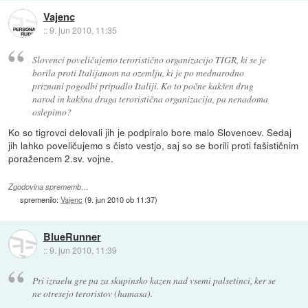
Vajenc
::
9. jun 2010, 11:35
Slovenci poveličujemo teroristično organizacijo TIGR, ki se je
borila proti Italijanom na ozemlju, ki je po mednarodno
priznani pogodbi pripadlo Italiji. Ko to počne kakšen drug
narod in kakšna druga teroristična organizacija, pa nenadoma
oslepimo?
Ko so tigrovci delovali jih je podpiralo bore malo Slovencev. Sedaj
jih lahko poveličujemo s čisto vestjo, saj so se borili proti fašističnim
poražencem 2.sv. vojne.
Zgodovina sprememb…
spremenilo:
Vajenc
(
9. jun 2010 ob 11:37
)
BlueRunner
::
9. jun 2010, 11:39
Pri izraelu gre pa za skupinsko kazen nad vsemi palsetinci, ker se
ne otresejo teroristov (hamasa).