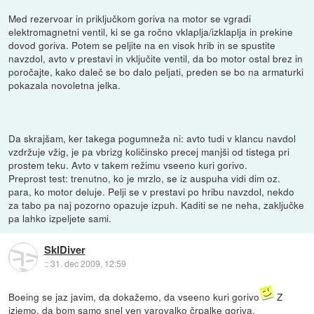
Med rezervoar in priključkom goriva na motor se vgradi
elektromagnetni ventil, ki se ga ročno vklaplja/izklaplja in prekine
dovod goriva. Potem se peljite na en visok hrib in se spustite
navzdol, avto v prestavi in vključite ventil, da bo motor ostal brez in
poročajte, kako daleč se bo dalo peljati, preden se bo na armaturki
pokazala novoletna jelka.
Da skrajšam, ker takega pogumneža ni: avto tudi v klancu navdol
vzdržuje vžig, je pa vbrizg količinsko precej manjši od tistega pri
prostem teku. Avto v takem režimu vseeno kuri gorivo.
Preprost test: trenutno, ko je mrzlo, se iz auspuha vidi dim oz.
para, ko motor deluje. Pelji se v prestavi po hribu navzdol, nekdo
za tabo pa naj pozorno opazuje izpuh. Kaditi se ne neha, zaključke
pa lahko izpeljete sami.
SkIDiver
::
31. dec 2009, 12:59
Boeing se jaz javim, da dokažemo, da vseeno kuri gorivo
Z
izjemo, da bom samo snel ven varovalko črpalke goriva.