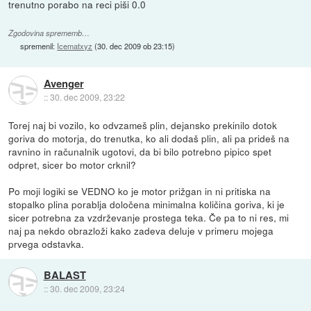
trenutno porabo na reci piši 0.0
Zgodovina sprememb…
spremenil:
Icematxyz
(
30. dec 2009 ob 23:15
)
Avenger
::
30. dec 2009, 23:22
Torej naj bi vozilo, ko odvzameš plin, dejansko prekinilo dotok
goriva do motorja, do trenutka, ko ali dodaš plin, ali pa prideš na
ravnino in računalnik ugotovi, da bi bilo potrebno pipico spet
odpret, sicer bo motor crknil?
Po moji logiki se VEDNO ko je motor prižgan in ni pritiska na
stopalko plina porablja določena minimalna količina goriva, ki je
sicer potrebna za vzdrževanje prostega teka. Če pa to ni res, mi
naj pa nekdo obrazloži kako zadeva deluje v primeru mojega
prvega odstavka.
BALAST
::
30. dec 2009, 23:24