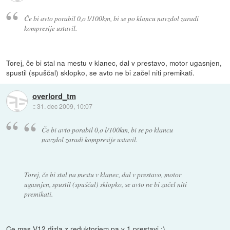
Če bi avto porabil 0,o l/100km, bi se po klancu navzdol zaradi
kompresije ustavil.
Torej, če bi stal na mestu v klanec, dal v prestavo, motor ugasnjen,
spustil (spuščal) sklopko, se avto ne bi začel niti premikati.
overlord_tm
::
31. dec 2009, 10:07
Če bi avto porabil 0,o l/100km, bi se po klancu
navzdol zaradi kompresije ustavil.
Torej, če bi stal na mestu v klanec, dal v prestavo, motor
ugasnjen, spustil (spuščal) sklopko, se avto ne bi začel niti
premikati.
Ce mas V12 dizla z reduktorjem pa v 1 prestavi :)