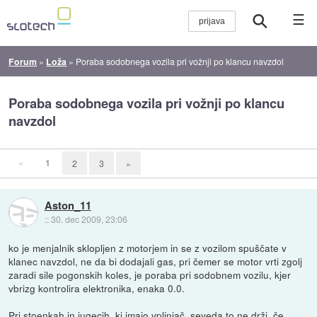
☰
Forum
»
Loža
»
Poraba sodobnega vozila pri vožnji po klancu navzdol
Poraba sodobnega vozila pri vožnji po klancu
navzdol
«
1
2
3
»
Aston_11
::
30. dec 2009, 23:06
ko je menjalnik sklopljen z motorjem in se z vozilom spuščate v
klanec navzdol, ne da bi dodajali gas, pri čemer se motor vrti zgolj
zaradi sile pogonskih koles, je poraba pri sodobnem vozilu, kjer
vbrizg kontrolira elektronika, enaka 0.0.
Pri stoenkah in jugecih, ki imajo vplinjač, seveda to ne drži, če