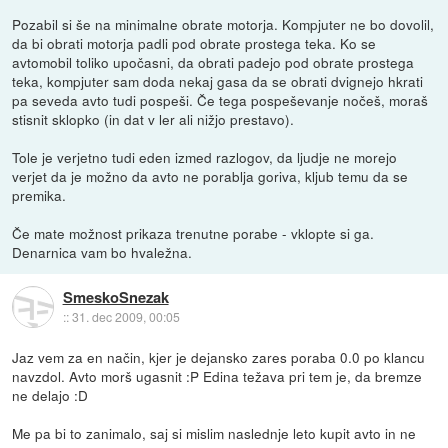
Pozabil si še na minimalne obrate motorja. Kompjuter ne bo dovolil,
da bi obrati motorja padli pod obrate prostega teka. Ko se
avtomobil toliko upočasni, da obrati padejo pod obrate prostega
teka, kompjuter sam doda nekaj gasa da se obrati dvignejo hkrati
pa seveda avto tudi pospeši. Če tega pospeševanje nočeš, moraš
stisnit sklopko (in dat v ler ali nižjo prestavo).
Tole je verjetno tudi eden izmed razlogov, da ljudje ne morejo
verjet da je možno da avto ne porablja goriva, kljub temu da se
premika.
Če mate možnost prikaza trenutne porabe - vklopte si ga.
Denarnica vam bo hvaležna.
SmeskoSnezak
::
31. dec 2009, 00:05
Jaz vem za en način, kjer je dejansko zares poraba 0.0 po klancu
navzdol. Avto morš ugasnit :P Edina težava pri tem je, da bremze
ne delajo :D
Me pa bi to zanimalo, saj si mislim naslednje leto kupit avto in ne