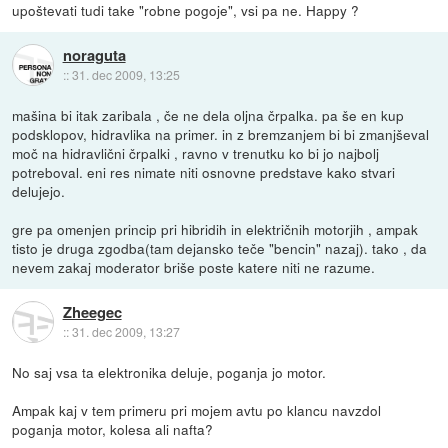
upoštevati tudi take "robne pogoje", vsi pa ne. Happy ?
noraguta
::
31. dec 2009, 13:25
mašina bi itak zaribala , če ne dela oljna črpalka. pa še en kup
podsklopov, hidravlika na primer. in z bremzanjem bi bi zmanjševal
moč na hidravlični črpalki , ravno v trenutku ko bi jo najbolj
potreboval. eni res nimate niti osnovne predstave kako stvari
delujejo.
gre pa omenjen princip pri hibridih in električnih motorjih , ampak
tisto je druga zgodba(tam dejansko teče "bencin" nazaj). tako , da
nevem zakaj moderator briše poste katere niti ne razume.
Zheegec
::
31. dec 2009, 13:27
No saj vsa ta elektronika deluje, poganja jo motor.
Ampak kaj v tem primeru pri mojem avtu po klancu navzdol
poganja motor, kolesa ali nafta?