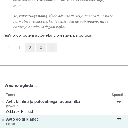
goriva.
To, kar razlaga Boing, glede odzivnosti, velja za gocart, ne pa za
normalne avtomobile, ker te odzivnosti ne potrebujejo, saj se
odzovejo s prvim vbrizgom nafte.
res? probi potem avtovleko v prestavi. pa poročaj
«
1
2
3
»
Vredno ogleda ...
Tema
Sporočila
»
Avti, ki nimajo potovalnega računalnika
56
jalovec09
Oddelek:
Na cesti
»
Avto dolgi klanec
77
trentar