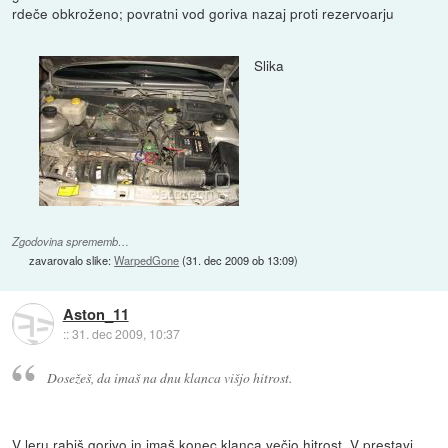
rdeče obkroženo; povratni vod goriva nazaj proti rezervoarju
Slika
Zgodovina sprememb…
zavarovalo slike:
WarpedGone
(
31. dec 2009 ob 13:09
)
Aston_11
::
31. dec 2009, 10:37
Dosežeš, da imaš na dnu klanca višjo hitrost.
V leru rabiš gorivo in imaš konec klanca večjo hitrost. V prestavi