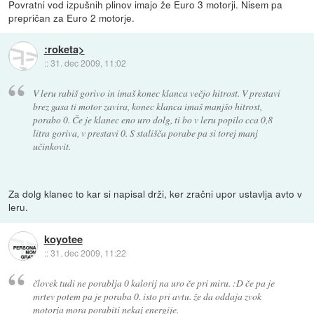
Povratni vod izpušnih plinov imajo že Euro 3 motorji. Nisem pa
prepričan za Euro 2 motorje.
:roketa>
::
31. dec 2009, 11:02
V leru rabiš gorivo in imaš konec klanca večjo hitrost. V prestavi
brez gasa ti motor zavira, konec klanca imaš manjšo hitrost,
porabo 0. Če je klanec eno uro dolg, ti bo v leru popilo cca 0,8
litra goriva, v prestavi 0. S stališča porabe pa si torej manj
učinkovit.
Za dolg klanec to kar si napisal drži, ker zračni upor ustavlja avto v
leru.
koyotee
::
31. dec 2009, 11:22
človek tudi ne porablja 0 kalorij na uro če pri miru. :D če pa je
mrtev potem pa je poraba 0. isto pri avtu. že da oddaja zvok
motorja mora porabiti nekaj energije.