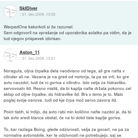
SkIDiver
::
31. dec 2009, 13:30
WarpedOne kakorkoli si že razumel.
Sem odgovoril na vprašanje od uporabnika solatko pa vidim, da je
tud njegov prispevek izbrisan.
Aston_11
::
31. dec 2009, 13:31
Noraguta, oljna črpalka dela neodvisno od tega, ali gre nafta v
cilinder ali ne. Vezana je na gred od motorja, ta pa se vrti, ko gre
avto navzdol, tudi če ni goriva v cilindru. Isto velja za hidravliko,
servovoaln itd. Resno misliš, da bi kaplja nafte držala pokoncu cel
sklop od oljne črpalke, do hidravlike itd. Brs v temo je to. Malo
poglej svoje osnove, tudi od kje črpa moč servo zavora itd.
Point tistih, ki trdijo, da avto rabi min količino nafte nazdol je, da bi
tak avto sredi klanca obstal, če ne bi dobil tiste kaplje goriva.
To, kar razlaga Boing, glede odzivnosti, velja za gocart, ne pa za
normalne avtomobile, ker te odzivnosti ne potrebujejo, saj se