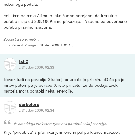
nobenega pedala.
edit: ima pa moja Alfica to tako čudno narejeno, da trenutne
porabe nižje od 2.0l/100Km ne prikazuje... Vseeno pa povprečno
porabo pravilno izračuna.
Zgodovina sprememb…
spremenil:
Zheegec
(
31. dec 2009 ob 01:15
)
tsh2
::
31. dec 2009, 02:33
človek tudi ne porablja 0 kalorij na uro če je pri miru. :D če pa je
mrtev potem pa je poraba 0. isto pri avtu. že da oddaja zvok
motorja mora porabiti nekaj energije.
darkolord
::
31. dec 2009, 02:34
že da oddaja zvok motorja mora porabiti nekaj energije.
Ki jo "pridobiva" s premikanjem tone in pol po klancu navzdol.