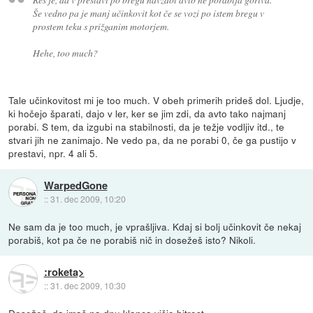
Še vedno pa je manj učinkovit kot če se vozi po istem bregu v
prostem teku s prižganim motorjem.
Hehe, too much?
Tale učinkovitost mi je too much. V obeh primerih prideš dol. Ljudje,
ki hočejo šparati, dajo v ler, ker se jim zdi, da avto tako najmanj
porabi. S tem, da izgubi na stabilnosti, da je težje vodljiv itd., te
stvari jih ne zanimajo. Ne vedo pa, da ne porabi 0, če ga pustijo v
prestavi, npr. 4 ali 5.
WarpedGone
::
31. dec 2009, 10:20
Ne sam da je too much, je vprašljiva. Kdaj si bolj učinkovit če nekaj
porabiš, kot pa če ne porabiš nič in dosežeš isto? Nikoli.
:roketa>
::
31. dec 2009, 10:30