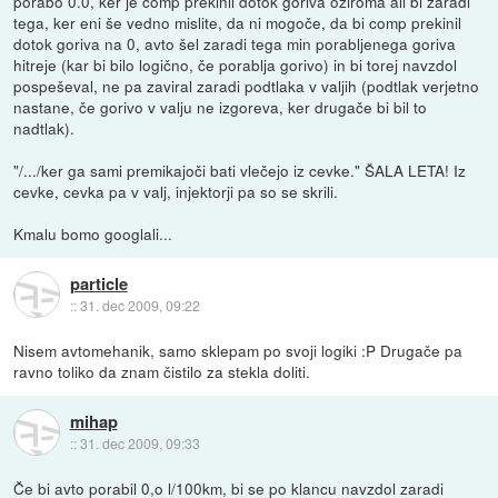
porabo 0.0, ker je comp prekinil dotok goriva oziroma ali bi zaradi
tega, ker eni še vedno mislite, da ni mogoče, da bi comp prekinil
dotok goriva na 0, avto šel zaradi tega min porabljenega goriva
hitreje (kar bi bilo logično, če porablja gorivo) in bi torej navzdol
pospeševal, ne pa zaviral zaradi podtlaka v valjih (podtlak verjetno
nastane, če gorivo v valju ne izgoreva, ker drugače bi bil to
nadtlak).
"/.../ker ga sami premikajoči bati vlečejo iz cevke." ŠALA LETA! Iz
cevke, cevka pa v valj, injektorji pa so se skrili.
Kmalu bomo googlali...
particle
::
31. dec 2009, 09:22
Nisem avtomehanik, samo sklepam po svoji logiki :P Drugače pa
ravno toliko da znam čistilo za stekla doliti.
mihap
::
31. dec 2009, 09:33
Če bi avto porabil 0,o l/100km, bi se po klancu navzdol zaradi