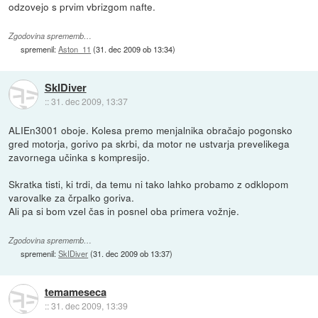
odzovejo s prvim vbrizgom nafte.
Zgodovina sprememb…
spremenil:
Aston_11
(
31. dec 2009 ob 13:34
)
SkIDiver
::
31. dec 2009, 13:37
ALIEn3001 oboje. Kolesa premo menjalnika obračajo pogonsko
gred motorja, gorivo pa skrbi, da motor ne ustvarja prevelikega
zavornega učinka s kompresijo.
Skratka tisti, ki trdi, da temu ni tako lahko probamo z odklopom
varovalke za črpalko goriva.
Ali pa si bom vzel čas in posnel oba primera vožnje.
Zgodovina sprememb…
spremenil:
SkIDiver
(
31. dec 2009 ob 13:37
)
temameseca
::
31. dec 2009, 13:39