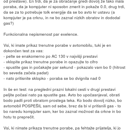
od prestave). En trdi, da je za obračanje gredi dovolj že tako mala
poraba, da je kompjuter ni sposobn zmerit in pokaže 0.0, drug trdi,
da se za to potrebuje tolk energije da se bo avto kr ustavu (a
kompjuter je pa crknu, in ne bo zaznal nizkih obratov in dododal
gas?)
Funkcionalna nepismenost par exelence.
Vsi, ki imate prikaz trenutne porabe v avtomobilu, tuki je en
dokončen test za vas:
- pelte se enakomerno po AC 130 v najvišji prestavi
- vklopite prikaz trenutne porabe in opazujte to cifro
- spustite gas in počakajte par sekund - pokazalo vam bo 0 (hitrost
bo seveda začela padat)
- nato pritisnite sklopko - poraba se bo dvignila nad 0
In še en test: na pregledni prazni lokalni cesti v drugi prestavi
peljite počasi nato pa spustite gas. Avto bo upočasnjeval, obrati
bodo padli proti obratom prostega teka. Ko bodo dovolj nizko, bo
avtomobil POSPEŠIL sam od sebe, brez da bi vi pritisnili gas - to
bo naredu kompjuter sam, ker bo zaznal možnost da crkne in bo
hotu to preprečit.
Vsi, ki nimate prikaza trenutne porabe, pa fehtajte prijatelja, ki jo