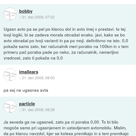
bobby
::
31. dec 2009, 07:02
Ugasn avto pa se pel po klancu dol in avto imej v prestavi. to tej
tvoji logiki, bi se zadeva morala obnašat enako. javi, kako se bo
avto obnašal po tvoji varianti in pa po moji. definitivno ne isto. 0,0
pokaže samo zato, ker računalnik meri porabo na 100km in v tem
primeru pač poraba pade po neko, za računalnik, nemerljivo
vrednost, zato ti pokaže na 0,0
imallears
::
31. dec 2009, 08:00
pa sej ne ugasnes avta
particle
::
31. dec 2009, 08:38
Ja seveda ga ne ugasneš, zato pa ni poraba 0,00. To bi bilo
mogoče samo pri ugasnjenem in ustavljenem avtomobilu. Mislim,
da po klancu navzdol, kjer se kolesa premikajo in s tem premikajo