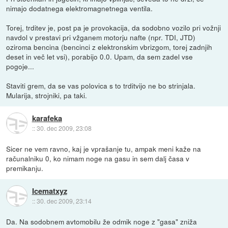
nimajo dodatnega elektromagnetnega ventila.
Torej, trditev je, post pa je provokacija, da sodobno vozilo pri vožnji
navdol v prestavi pri vžganem motorju nafte (npr. TDI, JTD)
oziroma bencina (bencinci z elektronskim vbrizgom, torej zadnjih
deset in več let vsi), porabijo 0.0. Upam, da sem zadel vse
pogoje...
Staviti grem, da se vas polovica s to trditvijo ne bo strinjala.
Mularija, strojniki, pa taki.
karafeka
::
30. dec 2009, 23:08
Sicer ne vem ravno, kaj je vprašanje tu, ampak meni kaže na
računalniku 0, ko nimam noge na gasu in sem dalj časa v
premikanju.
Icematxyz
::
30. dec 2009, 23:14
Da. Na sodobnem avtomobilu že odmik noge z "gasa" zniža