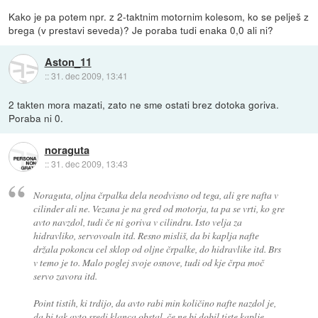
Kako je pa potem npr. z 2-taktnim motornim kolesom, ko se pelješ z
brega (v prestavi seveda)? Je poraba tudi enaka 0,0 ali ni?
Aston_11
::
31. dec 2009, 13:41
2 takten mora mazati, zato ne sme ostati brez dotoka goriva.
Poraba ni 0.
noraguta
::
31. dec 2009, 13:43
Noraguta, oljna črpalka dela neodvisno od tega, ali gre nafta v
cilinder ali ne. Vezana je na gred od motorja, ta pa se vrti, ko gre
avto navzdol, tudi če ni goriva v cilindru. Isto velja za
hidravliko, servovoaln itd. Resno misliš, da bi kaplja nafte
držala pokoncu cel sklop od oljne črpalke, do hidravlike itd. Brs
v temo je to. Malo poglej svoje osnove, tudi od kje črpa moč
servo zavora itd.
Point tistih, ki trdijo, da avto rabi min količino nafte nazdol je,
da bi tak avto sredi klanca obstal, če ne bi dobil tiste kaplje