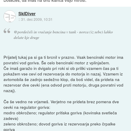
Dosežeš, da imaš na dnu klanca višjo hitrost.
SkIDiver
::
31. dec 2009, 10:31
@pordečeli in vračanje bencina v tank - norca (iz sebe) lahko
delate kje druge
Prijatelj tukaj pa si ga ti brcnil v prazno. Vsak bencinski motor ima
povratni vod goriva. Še celo bencinski motor z vplinjačem.
Če imaš garažo in dvigalo pri roki si ob priliki vzamem čas pa ti
pokažem vse cevi od rezervoarja do motorja in nazaj. Vzamem iz
avtomobila še zadnjo sedežno klop, da boš videl, da prideta na
rezervoar dve cevki (ena odvod proti motorju, druga povratni vod
nazaj).
Če še vedno ne vrjameš. Verjetno ne prideta brez pomena dve
cevki na regulator goriva:
modro obkroženo; regulator pritiska goriva (kovinska svetleča
zadeva)
zeleno obkroženo; dovod goriva iz rezervoarja preko črpalke
goriva