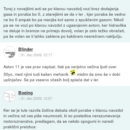
Torej z novejšimi avti se po klancu navzdolj vozi brez dodajanja
gasa in poraba bo 0, z starejšimi se da v ler , kjer poraba še vedno
ne bo 0 ampak bo pa manjša kot samo z spuščenim gasom. Nikoli
pa se ne vozi po klancu navzdol z ugasnjenim avtom, ker hidravlika
ne deluje in bremze ne primejo dovolj, volan je zelo težko obračati,
pa še volan se ti lahko zaklene po kakšnem nesrečnem naključju.
Blinder
::
31. dec 2009, 12:17
Aston 11 je vse prav napisal. Itak pa verjetno večina ljudi over
30yo, med njimi tudi kašen mehanik
mislim da smo še v dobi
uplinjačev. Se pa vseeno včasih bolj splača dat v ler.
Boeing
::
31. dec 2009, 12:57
Ker se je tule razvila žolčna debata okoli porabe v klancu navzdol
in večina od vas piše neumnosti, ki so posledica nerazumevanja
motoroznanstva, predlagam, da se nekdo opogumi in naredi
praktični preizkus: