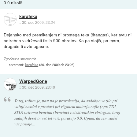
0.0 nikoli!
karafeka
::
30. dec 2009, 23:24
Dejansko med premikanjem ni prostega teka (štangas), ker avtu ni
potrebno vzdrževati tistih 900 obratov. Ko pa stojiš, pa mora,
drugače ti avto ugasne.
Zgodovina sprememb…
spremenil:
karafeka
(
30. dec 2009 ob 23:25
)
WarpedGone
::
30. dec 2009, 23:40
Torej, trditev je, post pa je provokacija, da sodobno vozilo pri
vožnji navdol v prestavi pri vžganem motorju nafte (npr. TDI,
JTD) oziroma bencina (bencinci z elektronskim vbrizgom, torej
zadnjih deset in več let vsi), porabijo 0.0. Upam, da sem zadel
vse pogoje...