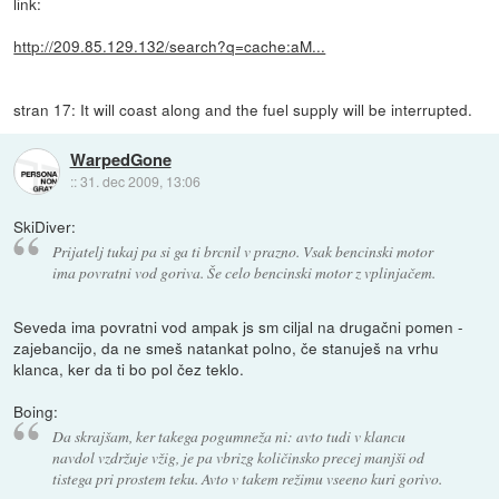
link:
http://209.85.129.132/search?q=cache:aM...
stran 17: It will coast along and the fuel supply will be interrupted.
WarpedGone
::
31. dec 2009, 13:06
SkiDiver:
Prijatelj tukaj pa si ga ti brcnil v prazno. Vsak bencinski motor
ima povratni vod goriva. Še celo bencinski motor z vplinjačem.
Seveda ima povratni vod ampak js sm ciljal na drugačni pomen -
zajebancijo, da ne smeš natankat polno, če stanuješ na vrhu
klanca, ker da ti bo pol čez teklo.
Boing:
Da skrajšam, ker takega pogumneža ni: avto tudi v klancu
navdol vzdržuje vžig, je pa vbrizg količinsko precej manjši od
tistega pri prostem teku. Avto v takem režimu vseeno kuri gorivo.