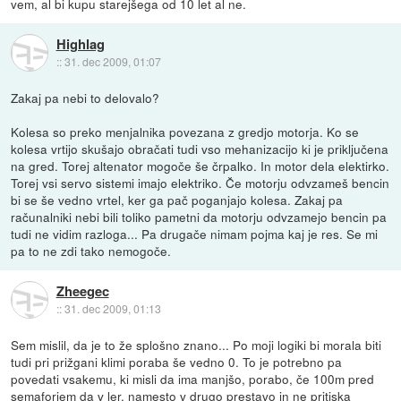
vem, al bi kupu starejšega od 10 let al ne.
Highlag
::
31. dec 2009, 01:07
Zakaj pa nebi to delovalo?
Kolesa so preko menjalnika povezana z gredjo motorja. Ko se
kolesa vrtijo skušajo obračati tudi vso mehanizacijo ki je priključena
na gred. Torej altenator mogoče še črpalko. In motor dela elektirko.
Torej vsi servo sistemi imajo elektriko. Če motorju odvzameš bencin
bi se še vedno vrtel, ker ga pač poganjajo kolesa. Zakaj pa
računalniki nebi bili toliko pametni da motorju odvzamejo bencin pa
tudi ne vidim razloga... Pa drugače nimam pojma kaj je res. Se mi
pa to ne zdi tako nemogoče.
Zheegec
::
31. dec 2009, 01:13
Sem mislil, da je to že splošno znano... Po moji logiki bi morala biti
tudi pri prižgani klimi poraba še vedno 0. To je potrebno pa
povedati vsakemu, ki misli da ima manjšo, porabo, če 100m pred
semaforjem da v ler, namesto v drugo prestavo in ne pritiska