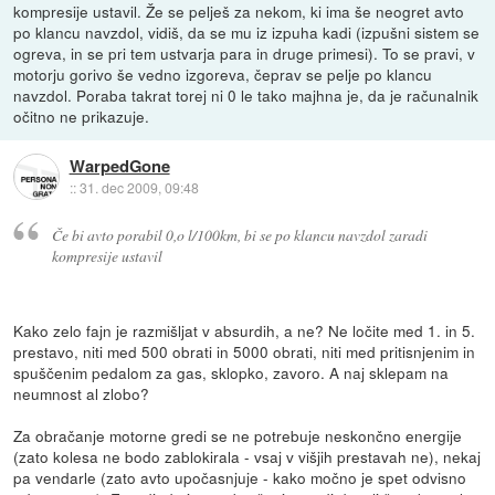
kompresije ustavil. Že se pelješ za nekom, ki ima še neogret avto
po klancu navzdol, vidiš, da se mu iz izpuha kadi (izpušni sistem se
ogreva, in se pri tem ustvarja para in druge primesi). To se pravi, v
motorju gorivo še vedno izgoreva, čeprav se pelje po klancu
navzdol. Poraba takrat torej ni 0 le tako majhna je, da je računalnik
očitno ne prikazuje.
WarpedGone
::
31. dec 2009, 09:48
Če bi avto porabil 0,o l/100km, bi se po klancu navzdol zaradi
kompresije ustavil
Kako zelo fajn je razmišljat v absurdih, a ne? Ne ločite med 1. in 5.
prestavo, niti med 500 obrati in 5000 obrati, niti med pritisnjenim in
spuščenim pedalom za gas, sklopko, zavoro. A naj sklepam na
neumnost al zlobo?
Za obračanje motorne gredi se ne potrebuje neskončno energije
(zato kolesa ne bodo zablokirala - vsaj v višjih prestavah ne), nekaj
pa vendarle (zato avto upočasnjuje - kako močno je spet odvisno