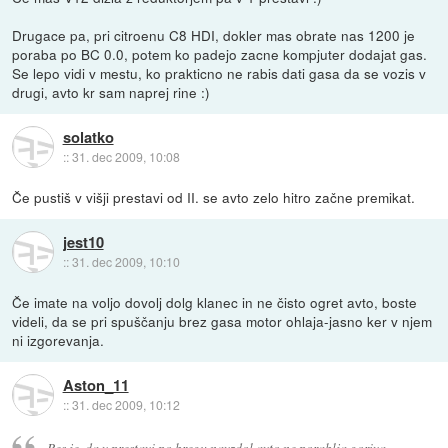
Drugace pa, pri citroenu C8 HDI, dokler mas obrate nas 1200 je
poraba po BC 0.0, potem ko padejo zacne kompjuter dodajat gas.
Se lepo vidi v mestu, ko prakticno ne rabis dati gasa da se vozis v
drugi, avto kr sam naprej rine :)
solatko
::
31. dec 2009, 10:08
Če pustiš v višji prestavi od II. se avto zelo hitro začne premikat.
jest10
::
31. dec 2009, 10:10
Če imate na voljo dovolj dolg klanec in ne čisto ogret avto, boste
videli, da se pri spuščanju brez gasa motor ohlaja-jasno ker v njem
ni izgorevanja.
Aston_11
::
31. dec 2009, 10:12
Res je, da v prestavi po bregu navzdol avto ne porablja goriva.