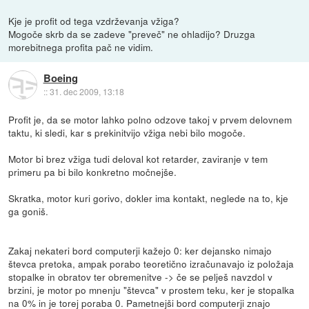
Kje je profit od tega vzdrževanja vžiga?
Mogoče skrb da se zadeve "preveč" ne ohladijo? Druzga
morebitnega profita pač ne vidim.
Boeing
::
31. dec 2009, 13:18
Profit je, da se motor lahko polno odzove takoj v prvem delovnem
taktu, ki sledi, kar s prekinitvijo vžiga nebi bilo mogoče.
Motor bi brez vžiga tudi deloval kot retarder, zaviranje v tem
primeru pa bi bilo konkretno močnejše.
Skratka, motor kuri gorivo, dokler ima kontakt, neglede na to, kje
ga goniš.
Zakaj nekateri bord computerji kažejo 0: ker dejansko nimajo
števca pretoka, ampak porabo teoretično izračunavajo iz položaja
stopalke in obratov ter obremenitve -> če se pelješ navzdol v
brzini, je motor po mnenju "števca" v prostem teku, ker je stopalka
na 0% in je torej poraba 0. Pametnejši bord computerji znajo