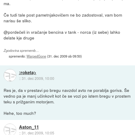
ma.
Če tudi tale post pametnjakovičem ne bo zadostoval, vam bom
narisu še sliko.
@pordečeli in vračanje bencina v tank - norca (iz sebe) lahko
delate kje druge
Zgodovina sprememb…
spremenilo:
WarpedGone
(
31. dec 2009 ob 09:50
)
:roketa>
::
31. dec 2009, 10:00
Res je, da v prestavi po bregu navzdol avto ne porablja goriva. Še
vedno pa je manj učinkovit kot če se vozi po istem bregu v prostem
teku s prižganim motorjem.
Hehe, too much?
Aston_11
::
31. dec 2009, 10:05