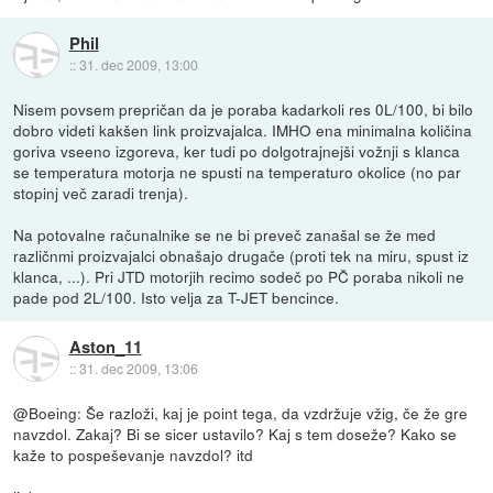
Phil
::
31. dec 2009, 13:00
Nisem povsem prepričan da je poraba kadarkoli res 0L/100, bi bilo
dobro videti kakšen link proizvajalca. IMHO ena minimalna količina
goriva vseeno izgoreva, ker tudi po dolgotrajnejši vožnji s klanca
se temperatura motorja ne spusti na temperaturo okolice (no par
stopinj več zaradi trenja).
Na potovalne računalnike se ne bi preveč zanašal se že med
različnmi proizvajalci obnašajo drugače (proti tek na miru, spust iz
klanca, ...). Pri JTD motorjih recimo sodeč po PČ poraba nikoli ne
pade pod 2L/100. Isto velja za T-JET bencince.
Aston_11
::
31. dec 2009, 13:06
@Boeing: Še razloži, kaj je point tega, da vzdržuje vžig, če že gre
navzdol. Zakaj? Bi se sicer ustavilo? Kaj s tem doseže? Kako se
kaže to pospeševanje navzdol? itd