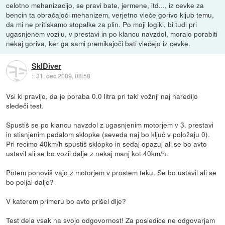
celotno mehanizacijo, se pravi bate, jermene, itd..., iz cevke za
bencin ta obračajoči mehanizem, verjetno vleče gorivo kljub temu,
da mi ne pritiskamo stopalke za plin. Po moji logiki, bi tudi pri
ugasnjenem vozilu, v prestavi in po klancu navzdol, moralo porabiti
nekaj goriva, ker ga sami premikajoči bati vlečejo iz cevke.
SkIDiver
::
31. dec 2009, 08:58
Vsi ki pravijo, da je poraba 0.0 litra pri taki vožnji naj naredijo
sledeči test.
Spustiš se po klancu navzdol z ugasnjenim motorjem v 3. prestavi
in stisnjenim pedalom sklopke (seveda naj bo ključ v položaju 0).
Pri recimo 40km/h spustiš sklopko in sedaj opazuj ali se bo avto
ustavil ali se bo vozil dalje z nekaj manj kot 40km/h.
Potem ponoviš vajo z motorjem v prostem teku. Se bo ustavil ali se
bo peljal dalje?
V katerem primeru bo avto prišel dlje?
Test dela vsak na svojo odgovornost! Za posledice ne odgovarjam