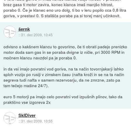
brez gasa ti motor zavira, konec klanca imaš manjšo hitrost,
porabo 0. Če je klanec eno uro dolg, ti bo v leru popilo cca 0,8 litra
goriva, v prestavi 0. S stališča porabe pa si torej manj učinkovit.
šernk
::
31. dec 2009, 10:45
odvisno o kakšnem klancu to govorimo, če ti obrati padejo prenizko
motor doda sam gas in se poraba dvigne iz ničle, pri 3000 RPM in
močnem klancu navzdol pa je poraba 0.
in da vsi imajo povratni vod goriva, na ta način tovornjakarji lahko
sploh vozijo po rusiji v zimskem času (nafta kroži in se na ta način
segreva tudi nafta v samem rezervoarju, da ne zmrzne, zato pa
tam tečejo mašine 24/7).
euro 5 motorji pa imajo celo povratni vod izpušnih plinov, tako da
praktično vse izgoreva 2x
SkIDiver
::
31. dec 2009, 10:55