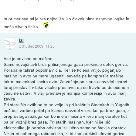
ta primerjava mi je res najboljša, ko človek nima osnovne logike in
meša slive s fiziko...
Izi
::
31. dec 2009, 11:25
Vse je odvisno od mašine.
Samo novejši avti brez pritisnjenega gasa prekinejo dotok goriva.
Poraba je takrat popolna ničla. Ker se kolesa vrtijo, poganjajo
mašino in avto ne more ugasniti, seveda pa kompresija mašine
takrat malenkost zavira avto. Za vožnjo po klancu navzdol moraš
torej prestaviti v tako visoko prestavo, da se ti avto po določenem
času ne ustavi. V višji prestavi je manjša kompresija in avto manj
zavira.
Pri starejših avtih pa to ne velja in pri kakšnih Stoenkah in Yugotih
boš bolj varčno peljal po klancu navzdol v leru kot pa brez gasa, z
preprostega razloga ker bo imela mašina v leru manj obratov kot
pa pri vožnji brez gasa. Pri starih mašinah, kjer ni še nič
elektronike, je poraba odvisna izključno samo od števila obratov.
Nikjer ni nobenega računalnika, ki bi znal prekiniti dovod goriva.