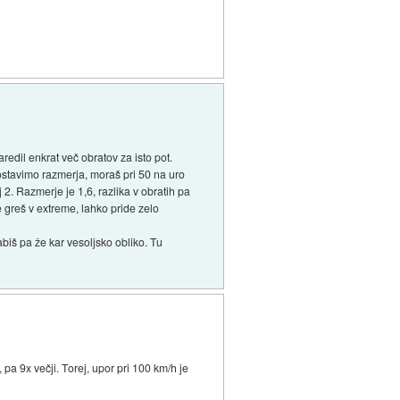
redil enkrat več obratov za isto pot.
ostavimo razmerja, moraš pri 50 na uro
2. Razmerje je 1,6, razlika v obratih pa
e greš v extreme, lahko pride zelo
iš pa že kar vesoljsko obliko. Tu
, pa 9x večji. Torej, upor pri 100 km/h je