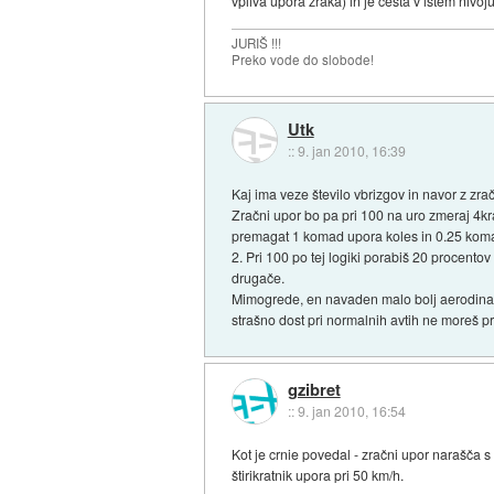
vpliva upora zraka) in je cesta v istem nivoju
JURIŠ !!!
Preko vode do slobode!
Utk
::
9. jan 2010, 16:39
Kaj ima veze število vbrizgov in navor z zra
Zračni upor bo pa pri 100 na uro zmeraj 4kr
premagat 1 komad upora koles in 0.25 komada
2. Pri 100 po tej logiki porabiš 20 procento
drugače.
Mimogrede, en navaden malo bolj aerodinami
strašno dost pri normalnih avtih ne moreš pro
gzibret
::
9. jan 2010, 16:54
Kot je crnie povedal - zračni upor narašča s k
štirikratnik upora pri 50 km/h.