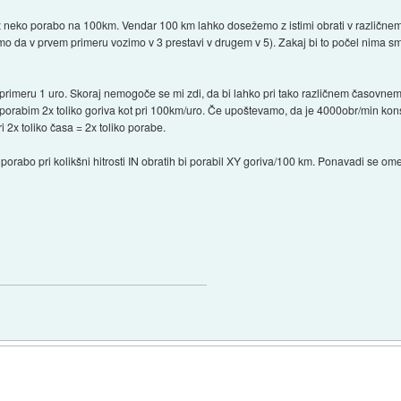
z neko porabo na 100km. Vendar 100 km lahko dosežemo z istimi obrati v različne
imo da v prvem primeru vozimo v 3 prestavi v drugem v 5). Zakaj bi to počel nima smi
 primeru 1 uro. Skoraj nemogoče se mi zdi, da bi lahko pri tako različnem časovnem
h porabim 2x toliko goriva kot pri 100km/uro. Če upoštevamo, da je 4000obr/min konst
i 2x toliko časa = 2x toliko porabe.
orabo pri kolikšni hitrosti IN obratih bi porabil XY goriva/100 km. Ponavadi se omenj