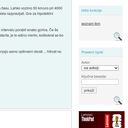
m času. Lahko vozimo 50 km/uro pri 4000
Hitre funkcije
sla razpravljati. Gre za hipotetični
seznam tem
 intervalu porabil enako goriva. Če še
anta, je to edino merilo, kolikokrat se bo
ajo samo optimalni obrati ... hitrost ne.
Posebni izpisi
Avtor:
Ključna beseda: