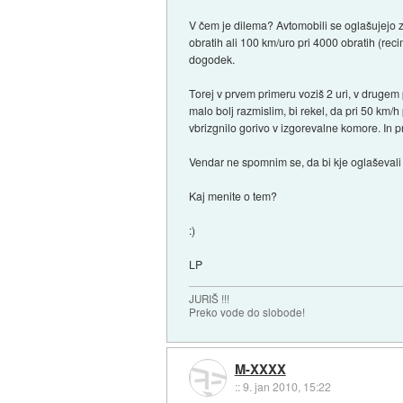
V čem je dilema? Avtomobili se oglašujejo 
obratih ali 100 km/uro pri 4000 obratih (rec
dogodek.
Torej v prvem primeru voziš 2 uri, v drugem
malo bolj razmislim, bi rekel, da pri 50 km/
vbrizgnilo gorivo v izgorevalne komore. In pr
Vendar ne spomnim se, da bi kje oglaševali p
Kaj menite o tem?
:)
LP
JURIŠ !!!
Preko vode do slobode!
M-XXXX
::
9. jan 2010, 15:22