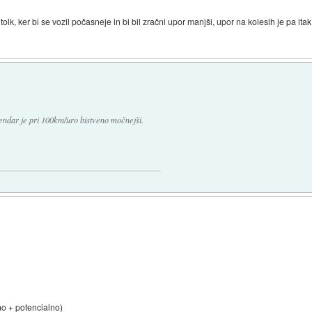
 tolk, ker bi se vozil počasneje in bi bil zračni upor manjši, upor na kolesih je pa it
Vendar je pri 100km/uro bistveno močnejši.
no + potencialno)