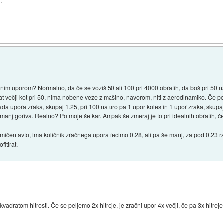
.
čnim uporom? Normalno, da če se voziš 50 ali 100 pri 4000 obratih, da boš pri 50 na
at večji kot pri 50, nima nobene veze z mašino, navorom, niti z aerodinamiko. Če p
 upora zraka, skupaj 1.25, pri 100 na uro pa 1 upor koles in 1 upor zraka, skupaj 
v manj goriva. Realno? Po moje še kar. Ampak še zmeraj je to pri idealnih obratih, č
čen avto, ima količnik zračnega upora recimo 0.28, ali pa še manj, za pod 0.23 rab
fitirat.
vadratom hitrosti. Če se peljemo 2x hitreje, je zračni upor 4x večji, če pa 3x hitreje