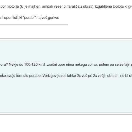
 upor motorja (ki je majhen, ampak vseeno narašča z obrati), izgubljena toplota ki gre
ni upor tisti, ki "porabi" največ goriva.
pora? Nekje do 100-120 km/h zračni upor nima nekega vpliva, potem pa se že fajn
 neko svojo formulo porabe. Vbrizgov je res lahko 2x več pri 2x večjh obratih, ne bi si 