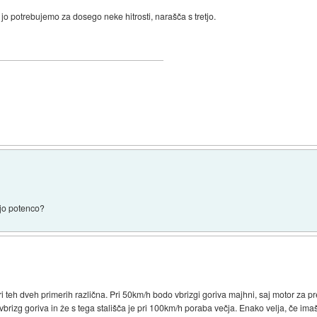
 jo potrebujemo za dosego neke hitrosti, narašča s tretjo.
tjo potenco?
 teh dveh primerih različna. Pri 50km/h bodo vbrizgi goriva majhni, saj motor za prem
 vbrizg goriva in že s tega stališča je pri 100km/h poraba večja. Enako velja, če i