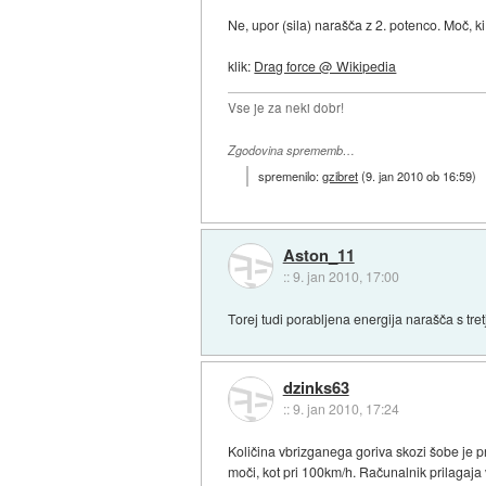
Ne, upor (sila) narašča z 2. potenco. Moč, ki
klik:
Drag force @ Wikipedia
Vse je za neki dobr!
Zgodovina sprememb…
spremenilo:
gzibret
(
9. jan 2010 ob 16:59
)
Aston_11
::
9. jan 2010, 17:00
Torej tudi porabljena energija narašča s tre
dzinks63
::
9. jan 2010, 17:24
Količina vbrizganega goriva skozi šobe je pri
moči, kot pri 100km/h. Računalnik prilagaja