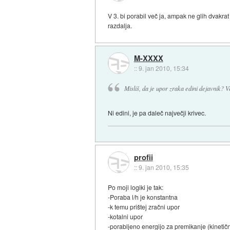
V 3. bi porabil več ja, ampak ne glih dvakrat
razdalja.
M-XXXX
::
9. jan 2010, 15:34
Misliš, da je upor zraka edini dejavnik? 
Ni edini, je pa daleč največji krivec.
profii
::
9. jan 2010, 15:35
Po moji logiki je tak:
-Poraba l/h je konstantna
-k temu prištej zračni upor
-kotalni upor
-porabljeno energijo za premikanje (kinetič