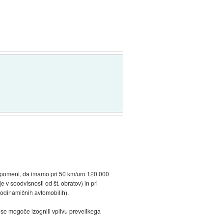
To pomeni, da imamo pri 50 km/uro 120.000
v soodvisnosti od št. obratov) in pri
erodinamičnih avtomobilih).
i se mogoče izognili vplivu prevelikega