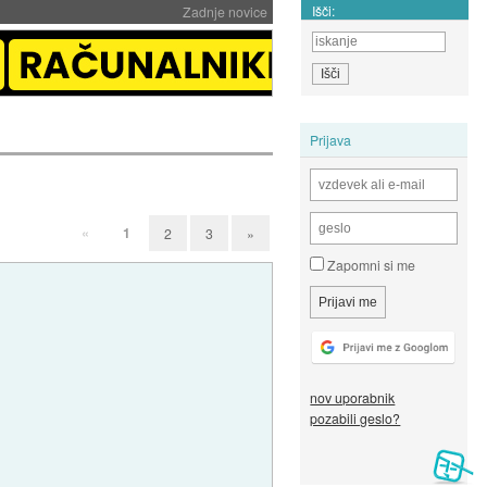
Išči:
Zadnje novice
Prijava
«
1
2
3
»
Zapomni si me
nov uporabnik
pozabili geslo?