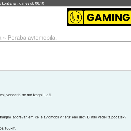
s ob 06:09
a
»
Poraba avtomobila.
oj, vendar bi se rad izognil Loži.
tranjim izgorevanjem, če je avtomobil v "leru" eno uro? Bi kdo vedel ta podatek?
abe/100km.