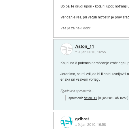
So pa še drugi upori - kotalni upor, notranji
Vendar je res, pri večjih hitrostih je prav zrač
Vse je za neki dobr!
Aston_11
::
9. jan 2010, 16:55
Kaj ni na 3 potenco naraščanje zračnega u
Jeronimo, se mi zdi, da bi ti hotel uveljaviti
enaka pri vsakem vbrizgu.
Zgodovina sprememb…
spremenil:
Aston_11
(
9. jan 2010 ob 16:58
)
gzibret
::
9. jan 2010, 16:58