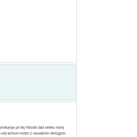
ikanje pri tej hitrosti rabi veliko manj
maš old school motor z navadnim vbrizgom