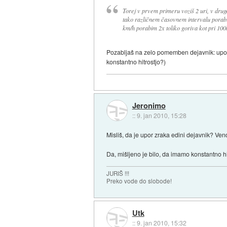
Torej v prvem primeru voziš 2 uri, v drug
tako različnem časovnem intervalu porabil
km/h porabim 2x toliko goriva kot pri 10
Pozabljaš na zelo pomemben dejavnik: upor, 
konstantno hitrostjo?)
Jeronimo
::
9. jan 2010, 15:28
Misliš, da je upor zraka edini dejavnik? Ven
Da, mišljeno je bilo, da imamo konstantno hit
JURIŠ !!!
Preko vode do slobode!
Utk
::
9. jan 2010, 15:32