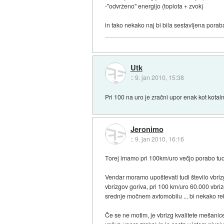
-"odvrženo" energijo (toplota + zvok)
in tako nekako naj bi bila sestavljena porab
Utk
::
9. jan 2010, 15:38
Pri 100 na uro je zračni upor enak kot kotal
Jeronimo
::
9. jan 2010, 16:16
Torej imamo pri 100km/uro večjo porabo tud
Vendar moramo upoštevati tudi število vbriz
vbrizgov goriva, pri 100 km/uro 60.000 vbriz
srednje močnem avtomobilu ... bi nekako reke
Če se ne motim, je vbrizg kvalitete mešanic