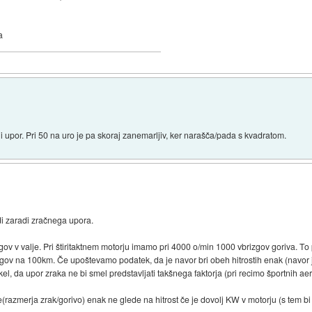
a
ni upor. Pri 50 na uro je pa skoraj zanemarljiv, ker narašča/pada s kvadratom.
i zaradi zračnega upora.
gov v valje. Pri štiritaktnem motorju imamo pri 4000 o/min 1000 vbrizgov goriva. 
gov na 100km. Če upoštevamo podatek, da je navor bri obeh hitrostih enak (navor je 
l, da upor zraka ne bi smel predstavljati takšnega faktorja (pri recimo športnih a
e(razmerja zrak/gorivo) enak ne glede na hitrost če je dovolj KW v motorju (s tem b