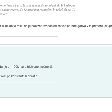
em primeru 1 uro. Skoraj nemogoče se mi zdi, da bi lahko pri
 enako goriva. Če še malo bolj razmislim, bi rekel, da pri 50
0km/uro.
ki bi lahko rekli, da je pravzaprav posledica vse porabe goriva v te primeru (si u
dar je pri 100km/uro bistveno močnejši.
rost pri konstantnih obratih.