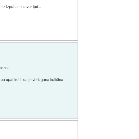
 iz izpuha in zavor ipd...
 pozna.
pa upal trditi, da je vbrizgana količina