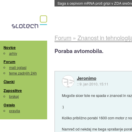
BMW v vozilih začel predvajati reklame
::
dane
Forum
»
Znanost in tehnologij
Novice
Poraba avtomobila.
arhiv
Forum
mali oglasi
teme zadnjih 24h
Jeronimo
Članki
::
9. jan 2010, 15:11
Zaposlitve
Mogoče sicer tole ne spada v znanost in razv
brskaj
Ostalo
:)
pravila
Koliko približno porabi 1600 ccm motor z no
Namreč od nekdaj me bega vprašanje por