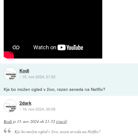
Kodi
::
15. nov 2024, 21:52
Kje bo možen ogled v živo, razen seveda na Netflix?
2dark
::
16. nov 2024, 00:08
Kodi
je
15. nov 2024 ob 21:52
izjavil
:
Kje bo možen ogled v živo, razen seveda na Netflix?