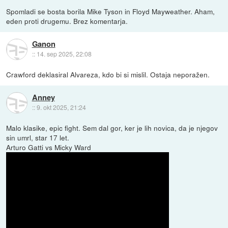
Spomladi se bosta borila Mike Tyson in Floyd Mayweather. Aham,
eden proti drugemu. Brez komentarja.
Ganon
::
14. sep 2025, 22:08
Crawford deklasiral Alvareza, kdo bi si mislil. Ostaja neporažen.
Anney
::
9. okt 2025, 21:24
Malo klasike, epic fight. Sem dal gor, ker je lih novica, da je njegov
sin umrl, star 17 let.
Arturo Gatti vs Micky Ward