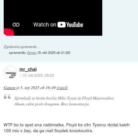
Zgodovina sprememb…
spremenilo:
Anney
(
9. okt 2025 ob 21:29
)
mr_chai
::
10. okt 2025, 06:20
Ganon
je
5. sep 2025 ob 16:49
izjavil
:
Spomladi se bosta borila Mike Tyson in Floyd Mayweather.
Aham, eden proti drugemu. Brez komentarja.
WTF bo to spet ena naštimalka. Floyd bo zihr Tysonu dodal kakih
100 mio v žep, da ga mali floydek knockoutira.