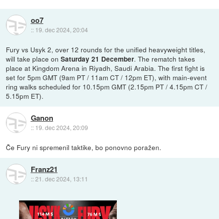
oo7
::
19. dec 2024, 20:04
Fury vs Usyk 2, over 12 rounds for the unified heavyweight titles,
will take place on
. The rematch takes
Saturday 21 December
place at Kingdom Arena in Riyadh, Saudi Arabia. The first fight is
set for 5pm GMT (9am PT / 11am CT / 12pm ET), with main-event
ring walks scheduled for 10.15pm GMT (2.15pm PT / 4.15pm CT /
5.15pm ET).
Ganon
::
19. dec 2024, 20:09
Če Fury ni spremenil taktike, bo ponovno poražen.
Franz21
::
21. dec 2024, 13:11