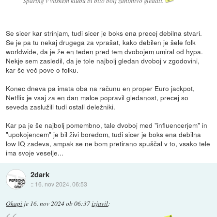
Sparing v vaškem klubu bi bilo bolj zanimivo gledati.
Se sicer kar strinjam, tudi sicer je boks ena precej debilna stvari.
Se je pa tu nekaj drugega za vprašat, kako debilen je šele folk
worldwide, da je že en teden pred tem dvobojem umiral od hypa.
Nekje sem zasledil, da je tole najbolj gledan dvoboj v zgodovini,
kar še več pove o folku.
Konec dneva pa imata oba na računu en proper Euro jackpot,
Netflix je vsaj za en dan malce popravil gledanost, precej so
seveda zaslužili tudi ostali deležniki.
Kar pa je še najbolj pomembno, tale dvoboj med "influencerjem" in
"upokojencem" je bil živi boredom, tudi sicer je boks ena debilna
low IQ zadeva, ampak se ne bom pretirano spuščal v to, vsako tele
ima svoje veselje...
2dark
::
16. nov 2024, 06:53
Okapi
je
16. nov 2024 ob 06:37
izjavil
: