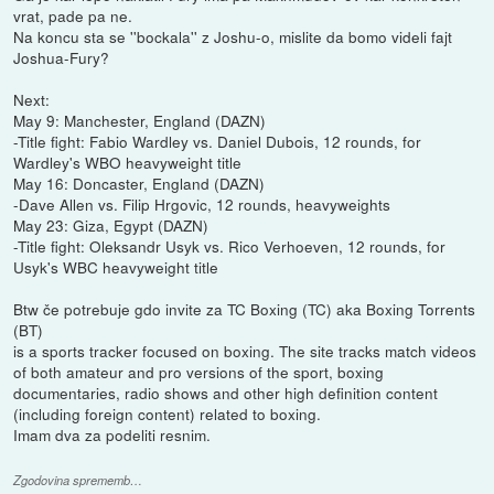
vrat, pade pa ne.
Na koncu sta se ''bockala'' z Joshu-o, mislite da bomo videli fajt
Joshua-Fury?
Next:
May 9: Manchester, England (DAZN)
-Title fight: Fabio Wardley vs. Daniel Dubois, 12 rounds, for
Wardley's WBO heavyweight title
May 16: Doncaster, England (DAZN)
-Dave Allen vs. Filip Hrgovic, 12 rounds, heavyweights
May 23: Giza, Egypt (DAZN)
-Title fight: Oleksandr Usyk vs. Rico Verhoeven, 12 rounds, for
Usyk's WBC heavyweight title
Btw če potrebuje gdo invite za TC Boxing (TC) aka Boxing Torrents
(BT)
is a sports tracker focused on boxing. The site tracks match videos
of both amateur and pro versions of the sport, boxing
documentaries, radio shows and other high definition content
(including foreign content) related to boxing.
Imam dva za podeliti resnim.
Zgodovina sprememb…