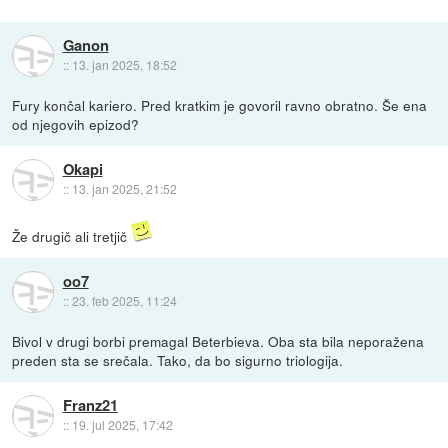
Ganon
::
13. jan 2025, 18:52
Fury končal kariero. Pred kratkim je govoril ravno obratno. Še ena
od njegovih epizod?
Okapi
::
13. jan 2025, 21:52
Že drugič ali tretjič
oo7
::
23. feb 2025, 11:24
Bivol v drugi borbi premagal Beterbieva. Oba sta bila neporažena
preden sta se srečala. Tako, da bo sigurno triologija.
Franz21
::
19. jul 2025, 17:42