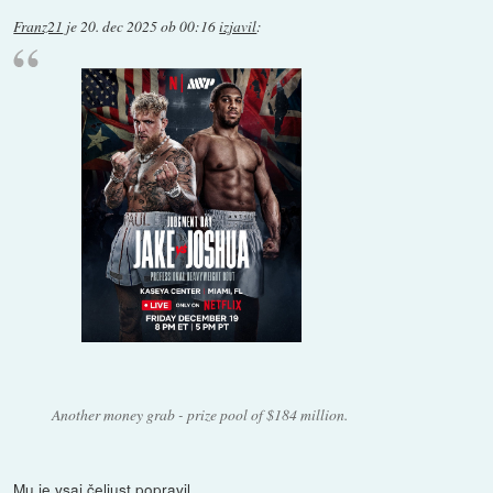
Franz21
je
20. dec 2025 ob 00:16
izjavil
:
Another money grab - prize pool of $184 million.
Mu je vsaj čeljust popravil...