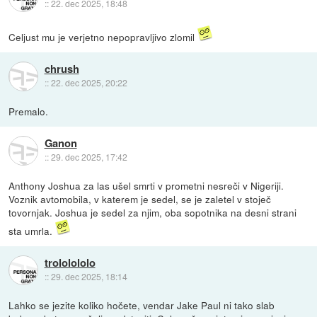
::
22. dec 2025, 18:48
Celjust mu je verjetno nepopravljivo zlomil
chrush
::
22. dec 2025, 20:22
Premalo.
Ganon
::
29. dec 2025, 17:42
Anthony Joshua za las ušel smrti v prometni nesreči v Nigeriji.
Voznik avtomobila, v katerem je sedel, se je zaletel v stoječ
tovornjak. Joshua je sedel za njim, oba sopotnika na desni strani
sta umrla.
trololololo
::
29. dec 2025, 18:14
Lahko se jezite koliko hočete, vendar Jake Paul ni tako slab