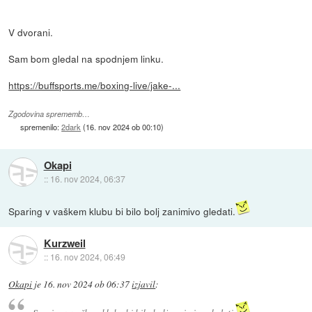
V dvorani.
Sam bom gledal na spodnjem linku.
https://buffsports.me/boxing-live/jake-...
Zgodovina sprememb…
spremenilo:
2dark
(
16. nov 2024 ob 00:10
)
Okapi
::
16. nov 2024, 06:37
Sparing v vaškem klubu bi bilo bolj zanimivo gledati.
Kurzweil
::
16. nov 2024, 06:49
Okapi
je
16. nov 2024 ob 06:37
izjavil
: