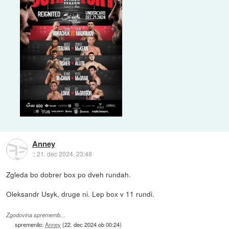
Anney
::
21. dec 2024, 23:48
Zgleda bo dobrer box po dveh rundah.
Oleksandr Usyk, druge ni. Lep box v 11 rundi.
Zgodovina sprememb…
spremenilo:
Anney
(
22. dec 2024 ob 00:24
)