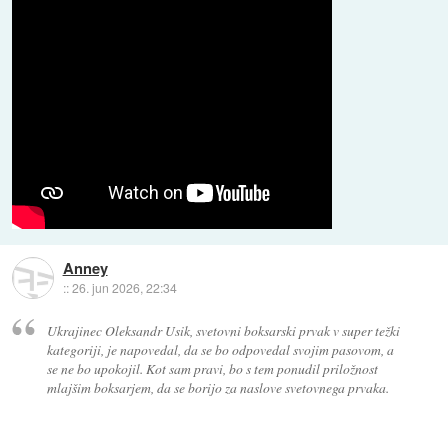
Anney
::
26. jun 2026, 22:34
Ukrajinec Oleksandr Usik, svetovni boksarski prvak v super težki
kategoriji, je napovedal, da se bo odpovedal svojim pasovom, a
se ne bo upokojil. Kot sam pravi, bo s tem ponudil priložnost
mlajšim boksarjem, da se borijo za naslove svetovnega prvaka.