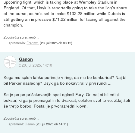
upcoming fight, which is taking place at Wembley Stadium in
England. Of that, Usyk is reportedly going to take the lion's share
of the purse, as he's set to make $132.28 million while Dubois is
still getting an impressive $71.22 million for facing off against the
champion.
Zgodovina sprememb…
spremenilo:
Franz21
(
20. jul 2025 ob 00:12
)
Ganon
::
20. jul 2025, 14:10
Koga mu sploh lahko porinejo v ring, da mu bo konkuriral? Naj bi
bil Parker naslednji? Usyk ga bo nokavtiral v prvi rundi ...
Se je pa po pričakovanjih spet oglasil Fury. On naj bi bil edini
boksar, ki ga je premagal in to dvakrat, celoten svet to ve. Zdaj želi
še tretjo borbo. Postal je prvorazredni klovn.
Zgodovina sprememb…
spremenil:
Ganon
(
20. jul 2025 ob 14:11
)