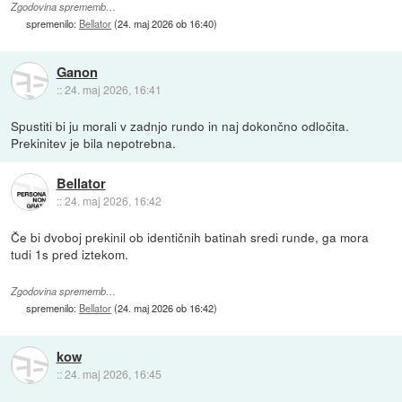
Zgodovina sprememb…
spremenilo:
Bellator
(
24. maj 2026 ob 16:40
)
Ganon
::
24. maj 2026, 16:41
Spustiti bi ju morali v zadnjo rundo in naj dokončno odločita.
Prekinitev je bila nepotrebna.
Bellator
::
24. maj 2026, 16:42
Če bi dvoboj prekinil ob identičnih batinah sredi runde, ga mora
tudi 1s pred iztekom.
Zgodovina sprememb…
spremenilo:
Bellator
(
24. maj 2026 ob 16:42
)
kow
::
24. maj 2026, 16:45