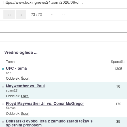
https://www.boxingnews24.com/2026/06/ol...
72
/ 72
»
»»
««
«
Vredno ogleda ...
Tema
Sporočila
»
UFC - tema
1305
oo7
Oddelek:
Šport
»
Mayweather vs. Paul
16
spam321
Oddelek:
Loža
»
Floyd Mayweather Jr. vs. Conor McGregor
170
Samael
Oddelek:
Šport
»
Boksarski dvoboj leta z zamudo zaradi težav s
35
spletnim prenosom