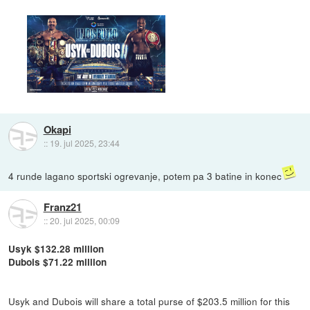
Okapi
::
19. jul 2025, 23:44
4 runde lagano sportski ogrevanje, potem pa 3 batine in konec
Franz21
::
20. jul 2025, 00:09
Usyk $132.28 million
Dubois $71.22 million
Usyk and Dubois will share a total purse of $203.5 million for this