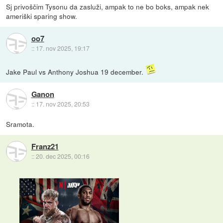
Sj privoščim Tysonu da zasluži, ampak to ne bo boks, ampak nek
ameriški sparing show.
oo7
::
17. nov 2025, 19:17
Jake Paul vs Anthony Joshua 19 december.
Ganon
::
17. nov 2025, 20:53
Sramota.
Franz21
::
20. dec 2025, 00:16