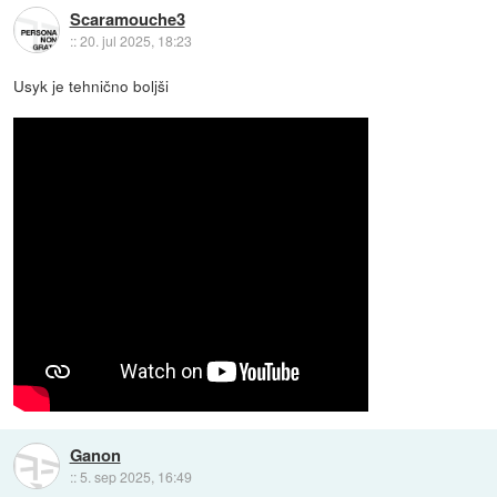
Scaramouche3
::
20. jul 2025, 18:23
Usyk je tehnično boljši
Ganon
::
5. sep 2025, 16:49