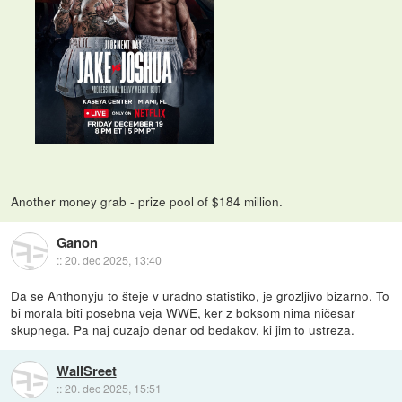
Another money grab - prize pool of $184 million.
Ganon
::
20. dec 2025, 13:40
Da se Anthonyju to šteje v uradno statistiko, je grozljivo bizarno. To
bi morala biti posebna veja WWE, ker z boksom nima ničesar
skupnega. Pa naj cuzajo denar od bedakov, ki jim to ustreza.
WallSreet
::
20. dec 2025, 15:51