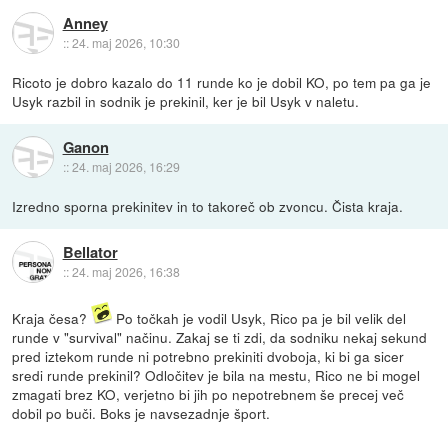
Anney
::
24. maj 2026, 10:30
Ricoto je dobro kazalo do 11 runde ko je dobil KO, po tem pa ga je
Usyk razbil in sodnik je prekinil, ker je bil Usyk v naletu.
Ganon
::
24. maj 2026, 16:29
Izredno sporna prekinitev in to takoreč ob zvoncu. Čista kraja.
Bellator
::
24. maj 2026, 16:38
Kraja česa?
Po točkah je vodil Usyk, Rico pa je bil velik del
runde v "survival" načinu. Zakaj se ti zdi, da sodniku nekaj sekund
pred iztekom runde ni potrebno prekiniti dvoboja, ki bi ga sicer
sredi runde prekinil? Odločitev je bila na mestu, Rico ne bi mogel
zmagati brez KO, verjetno bi jih po nepotrebnem še precej več
dobil po buči. Boks je navsezadnje šport.