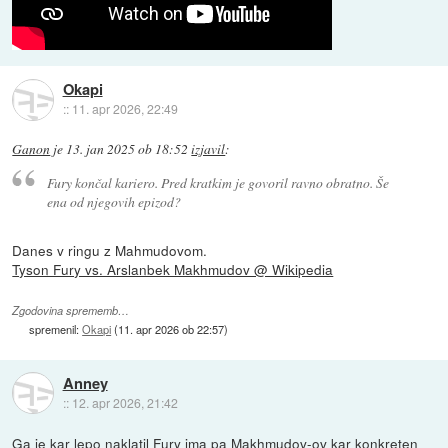
Okapi
::
11. apr 2026, 22:49
Ganon
je
13. jan 2025 ob 18:52
izjavil
:
Fury končal kariero. Pred kratkim je govoril ravno obratno. Še
ena od njegovih epizod?
Danes v ringu z Mahmudovom.
Tyson Fury vs. Arslanbek Makhmudov @ Wikipedia
Zgodovina sprememb…
spremenil:
Okapi
(
11. apr 2026 ob 22:57
)
Anney
::
12. apr 2026, 21:42
Ga je kar lepo naklatil Fury ima pa Makhmudov-ov kar konkreten