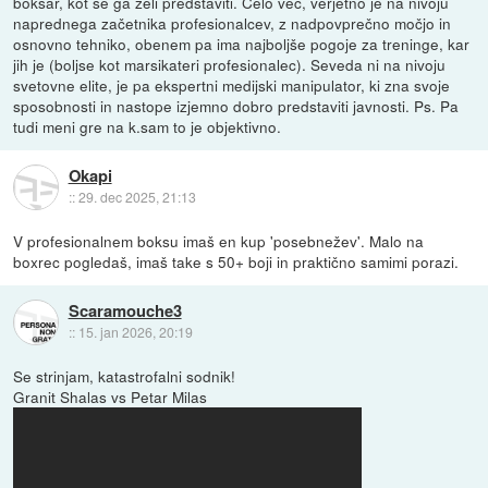
boksar, kot se ga želi predstaviti. Celo več, verjetno je na nivoju
naprednega začetnika profesionalcev, z nadpovprečno močjo in
osnovno tehniko, obenem pa ima najboljše pogoje za treninge, kar
jih je (boljse kot marsikateri profesionalec). Seveda ni na nivoju
svetovne elite, je pa ekspertni medijski manipulator, ki zna svoje
sposobnosti in nastope izjemno dobro predstaviti javnosti. Ps. Pa
tudi meni gre na k.sam to je objektivno.
Okapi
::
29. dec 2025, 21:13
V profesionalnem boksu imaš en kup 'posebnežev'. Malo na
boxrec pogledaš, imaš take s 50+ boji in praktično samimi porazi.
Scaramouche3
::
15. jan 2026, 20:19
Se strinjam, katastrofalni sodnik!
Granit Shalas vs Petar Milas