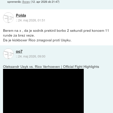
spremenilo:
Anney
(
12. apr 2026 ob 21:47
)
Polda
::
24. maj 2026, 01:51
Berem na x , da je sodnik prekinil borbo 2 sekundi pred koncem 11
runde za brez veze.
Da je kickboxer Rico zmagoval proti Usyku.
oo7
::
24. maj 2026, 09:00
Oleksandr Usyk vs. Rico Verhoeven | Official Fight Highlights