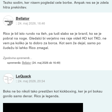
Tezko sodim, ker nisem pogledal cele borbe. Ampak res se je zdela
hitra prekinitev.
Bellator
::
24. maj 2026, 16:46
Rico je bil isto rundo na tleh, pa tudi slabo se je branil, ko se je
pobral na noge. Gledalci bi verjetno res raje videli KO kot TKO, ne
vem pa koliko je to dobro za borca. Kot sem že dejal, samo po
čudežu bi lahko Rico zmagal.
Zgodovina sprememb…
spremenilo:
Bellator
(
24. maj 2026 ob 16:49
)
LeQuack
::
24. maj 2026, 20:34
Boks ne bo nikoli tako prestižen kot kickboxing, ker je pri boksu
gonilo samo denar. Rico je legenda.