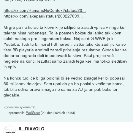
https://x.com/HumansNoContext/status/20...
https://x.com/jakepaul/status/200227699...
Mi gre pa na kurac ta klovn ki je izključno zaradi vpliva v ringu ker
talenta nima nobenega. To je posmeh boksu da lahko tak klovn
sploh nastopa proti legendam boksa. Naj se drži WWE-ja in
Youtuba. Tudi tu bi moral FBI narediti čistko tako kto zadnjič ko so
tiste BB playerje aretirali zaradi prirejanja rezultatov. Škoda ker se
denarna nagrada deli in ponavadi ta klovn Paul prejme več
neglede na konci rezultat samo zaradi tega ker ima toliko sledilcev
in vpliv.
Na koncu tudi če bi ga polomil bi še vedno zmagal ker bi pobasal
50 milijonov dolarjev. Sem upal da ga bo poslal v večletno komo,
tobibila edina prava zmaga ne samo za AJ-ja ampak boks ter
gledalce.
Zgodovina sprememb…
spremenilo:
WallSreet
(
20. dec 2025 ob 15:53
)
IL_DIAVOLO