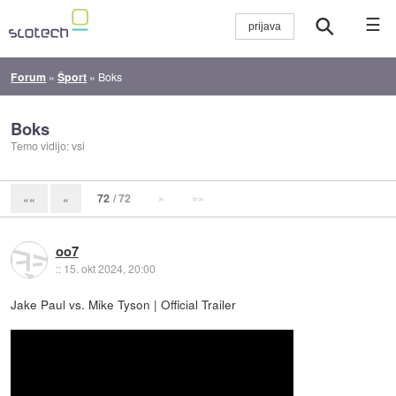
☰
Forum
»
Šport
»
Boks
Boks
Temo vidijo: vsi
72
/ 72
»
»»
««
«
oo7
::
15. okt 2024, 20:00
Jake Paul vs. Mike Tyson | Official Trailer