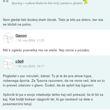
Sparing v vaškem klubu bi bilo bolj zanimivo gledati.
Sem gledal tisti dvoboj dveh žensk. Tisto je bilo pa dobro, ker sta
se klofali na polno.
Ganon
::
16. nov 2024, 11:23
Niti k ogledu posnetka me ne vleče. Naj utone v pozabo.
c3p0
::
16. nov 2024, 16:17
Pogledal v par minutah, žalost. Tu je le še pre-show hype,
nobenega športa. Za Tysona razumem, da ne more več, leta so tu
in preveč udarcev v glavo. Čudež, da še sploh kaj izgovori.
Vplivnik bi pa s svojo mladostjo lahko kaj več pokazal, če bi bil za
kaj. Kak boljši boksar njegovih let, bi ga razstavil na dele s
posameznimi tatuji.