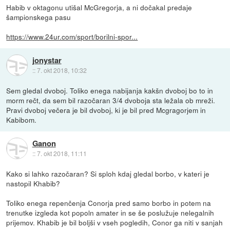
Habib v oktagonu utišal McGregorja, a ni dočakal predaje
šampionskega pasu
https://www.24ur.com/sport/borilni-spor...
jonystar
::
7. okt 2018, 10:32
Sem gledal dvoboj. Toliko enega nabijanja kakšn dvoboj bo to in
morm rečt, da sem bil razočaran 3/4 dvoboja sta ležala ob mreži.
Pravi dvoboj večera je bil dvoboj, ki je bil pred Mcgragorjem in
Kabibom.
Ganon
::
7. okt 2018, 11:11
Kako si lahko razočaran? Si sploh kdaj gledal borbo, v kateri je
nastopil Khabib?
Toliko enega repenčenja Conorja pred samo borbo in potem na
trenutke izgleda kot popoln amater in se še poslužuje nelegalnih
prijemov. Khabib je bil boljši v vseh pogledih, Conor ga niti v sanjah