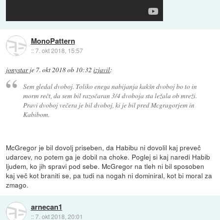
MonoPattern
::
7. okt 2018, 15:57
jonystar
je
7. okt 2018 ob 10:32
izjavil
:
Sem gledal dvoboj. Toliko enega nabijanja kakšn dvoboj bo to in
morm rečt, da sem bil razočaran 3/4 dvoboja sta ležala ob mreži.
Pravi dvoboj večera je bil dvoboj, ki je bil pred Mcgragorjem in
Kabibom.
McGregor je bil dovolj priseben, da Habibu ni dovolil kaj preveč
udarcev, no potem ga je dobil na choke. Poglej si kaj naredi Habib
ljudem, ko jih spravi pod sebe. McGregor na tleh ni bil sposoben
kaj več kot braniti se, pa tudi na nogah ni dominiral, kot bi moral za
zmago.
arnecan1
::
7. okt 2018, 20:01