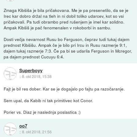
Zmaga Kibšiša je bila pričakovana. Me je pa presenetilo, da se je
Irec kar dobro držal na tleh in ni dobil toliko udarcev, kot so vsi
pričakovali. Pa tudi obrambo pred rušenjem je imel kar solidno.
Ampak Kibšiš je pač fenomenalen v rokoborbi in sambu.
Dosti večja nevarnost Rusu bo Ferguson, čeprav tudi tukaj dajem
prednost Kibšišu. Ampak če je bilo pri Ircu in Rusu razmerje 9:1,
dajem tukaj razmerje 7:3. Če pa bi se udarila Ferguson in Mcregor,
pa dajem prednost Cucuyu 6:4.
Superboyy
::
8. okt 2018, 15:38
Fajt je bil res dober. Kar se je dogajalo po fajtu pa razočaranje.
Sem upal, da Kabib ni tak primitivec kot Conor.
Porier vs. Diaz je naslednja poslastica :)
oo7
::
8. okt 2018, 21:56