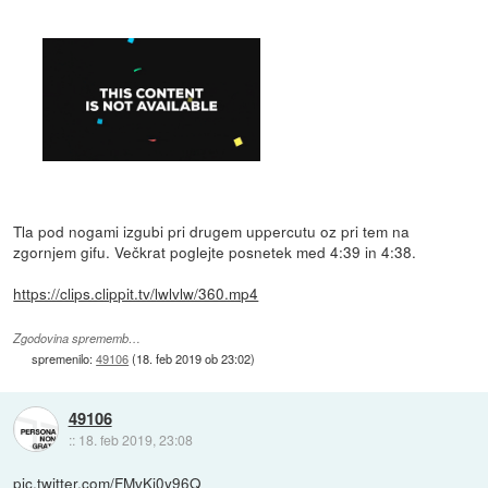
Tla pod nogami izgubi pri drugem uppercutu oz pri tem na
zgornjem gifu. Večkrat poglejte posnetek med 4:39 in 4:38.
https://clips.clippit.tv/lwlvlw/360.mp4
Zgodovina sprememb…
spremenilo:
49106
(
18. feb 2019 ob 23:02
)
49106
::
18. feb 2019, 23:08
pic.twitter.com/FMvKi0y96Q