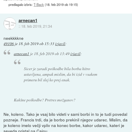
predlagalo izbris:
T-Back
(
18. feb 2019 ob 19:15
)
arnecan1
::
18. feb 2019, 21:34
neekkkkne
49106
je
18. feb 2019 ob 15:33
izjavil
:
arnecan1
je
18. feb 2019 ob 13:49
izjavil
:
Sicer je zaradi poškodbe bila borba hitro
ustavljena, ampak mislim, da bi izid v vsakem
primeru bil slej ko prej enak.
Kakšne poškodbe? Pretres možganov?
Ne, koleno. Tako je vsaj bilo videti v sami borbi in to je tudi povedal
pozneje. Francis trdi, da je borbo prekinil njegov udarec. Mislim, da
je koleno imelo večji vpliv na konec borbe, kakor udarec, kateri je
seveda pristal na Cainu.