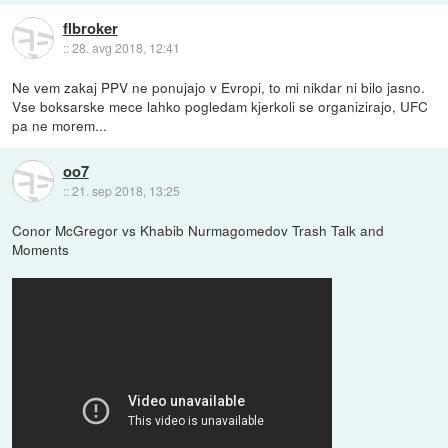
flbroker
::
28. avg 2018, 12:41
Ne vem zakaj PPV ne ponujajo v Evropi, to mi nikdar ni bilo jasno.
Vse boksarske mece lahko pogledam kjerkoli se organizirajo, UFC
pa ne morem...
oo7
::
21. sep 2018, 13:25
Conor McGregor vs Khabib Nurmagomedov Trash Talk and
Moments