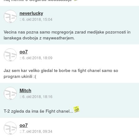
neverlucky
::
6. okt 2018, 15:04
Vecina nas pozna samo mcgregorja zarad medijske pozornosti in
lanskega dvoboja z mayweatherjem.
oo7
::
6. okt 2018, 18:09
Jaz sem kar veliko gledal te borbe na fight chanel samo so
program ukinili :(
Mitch
::
6. okt 2018, 18:16
T-2 zgleda da ima še Fight chanel...
oo7
::
7. okt 2018, 09:34