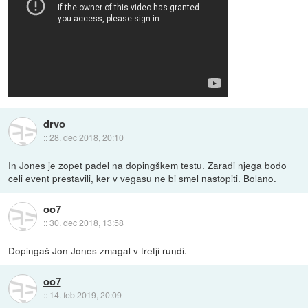
drvo
::
28. dec 2018, 20:10
In Jones je zopet padel na dopingškem testu. Zaradi njega bodo
celi event prestavili, ker v vegasu ne bi smel nastopiti. Bolano.
oo7
::
30. dec 2018, 13:58
Dopingaš Jon Jones zmagal v tretji rundi.
oo7
::
14. feb 2019, 20:09