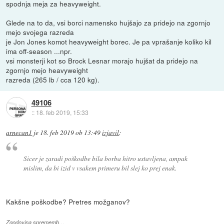
spodnja meja za heavyweight.
Glede na to da, vsi borci namensko hujšajo za pridejo na zgornjo
mejo svojega razreda
je Jon Jones komot heavyweight borec. Je pa vprašanje koliko kil
ima off-season ...npr.
vsi monsterji kot so Brock Lesnar morajo hujšat da pridejo na
zgornjo mejo heavyweight
razreda (265 lb / cca 120 kg).
49106
::
18. feb 2019, 15:33
arnecan1
je
18. feb 2019 ob 13:49
izjavil
:
Sicer je zaradi poškodbe bila borba hitro ustavljena, ampak
mislim, da bi izid v vsakem primeru bil slej ko prej enak.
Kakšne poškodbe? Pretres možganov?
Zgodovina sprememb…