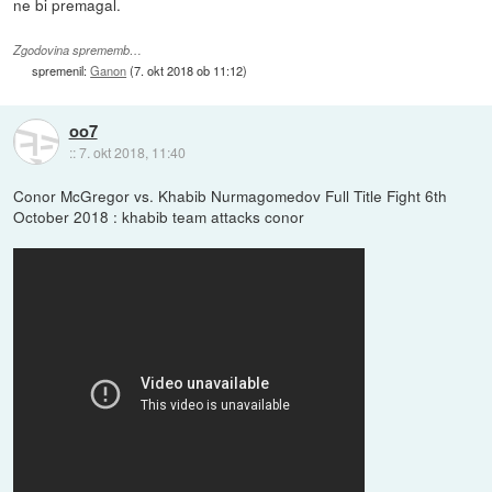
ne bi premagal.
Zgodovina sprememb…
spremenil:
Ganon
(
7. okt 2018 ob 11:12
)
oo7
::
7. okt 2018, 11:40
Conor McGregor vs. Khabib Nurmagomedov Full Title Fight 6th
October 2018 : khabib team attacks conor