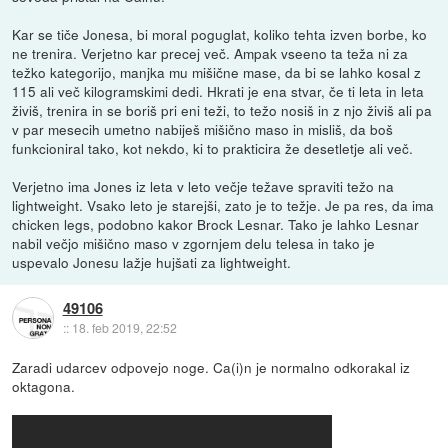
Kar se tiče Jonesa, bi moral poguglat, koliko tehta izven borbe, ko
ne trenira. Verjetno kar precej več. Ampak vseeno ta teža ni za
težko kategorijo, manjka mu mišične mase, da bi se lahko kosal z
115 ali več kilogramskimi dedi. Hkrati je ena stvar, če ti leta in leta
živiš, trenira in se boriš pri eni teži, to težo nosiš in z njo živiš ali pa
v par mesecih umetno nabiješ mišično maso in misliš, da boš
funkcioniral tako, kot nekdo, ki to prakticira že desetletje ali več.
Verjetno ima Jones iz leta v leto večje težave spraviti težo na
lightweight. Vsako leto je starejši, zato je to težje. Je pa res, da ima
chicken legs, podobno kakor Brock Lesnar. Tako je lahko Lesnar
nabil večjo mišično maso v zgornjem delu telesa in tako je
uspevalo Jonesu lažje hujšati za lightweight.
49106
::
18. feb 2019, 22:52
Zaradi udarcev odpovejo noge. Ca(i)n je normalno odkorakal iz
oktagona.