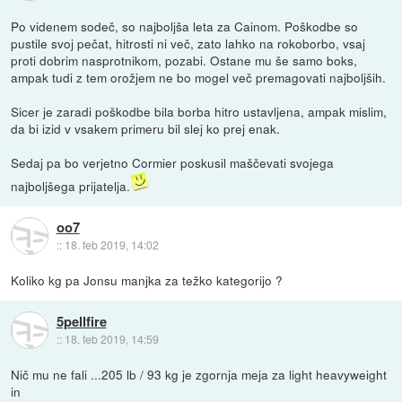
Po videnem sodeč, so najboljša leta za Cainom. Poškodbe so
pustile svoj pečat, hitrosti ni več, zato lahko na rokoborbo, vsaj
proti dobrim nasprotnikom, pozabi. Ostane mu še samo boks,
ampak tudi z tem orožjem ne bo mogel več premagovati najboljših.
Sicer je zaradi poškodbe bila borba hitro ustavljena, ampak mislim,
da bi izid v vsakem primeru bil slej ko prej enak.
Sedaj pa bo verjetno Cormier poskusil maščevati svojega
najboljšega prijatelja.
oo7
::
18. feb 2019, 14:02
Koliko kg pa Jonsu manjka za težko kategorijo ?
5pellfire
::
18. feb 2019, 14:59
Nič mu ne fali ...205 lb / 93 kg je zgornja meja za light heavyweight
in