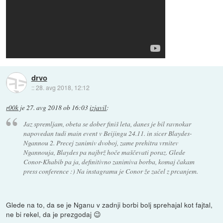
drvo
::
28. avg 2018, 12:12
r00k
je
27. avg 2018 ob 16:03
izjavil
:
Jaz spremljam, obeta se dober finiš leta, danes je bil ravnokar
napovedan tudi main event v Beijingu 24.11. in sicer Blaydes-
Ngannou 2. Precej zanimiv dvoboj, zame prehitra vrnitev
Ngannouja, Blaydes pa najbrž hoče maščevati poraz. Glede
Conor-Khabib pa ja, definitivno zanimiva borba, komaj čakam
press conference :) Na instagramu je Conor že začel z prcanjem.
Glede na to, da se je Nganu v zadnji borbi bolj sprehajal kot fajtal,
ne bi rekel, da je prezgodaj 😉