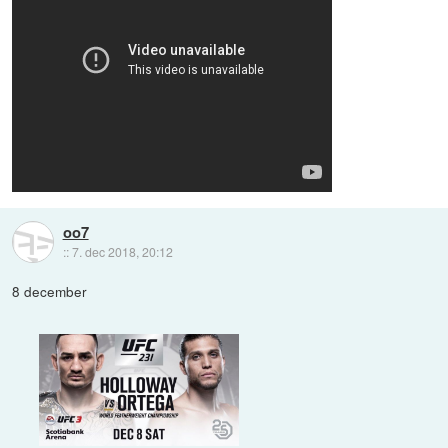
oo7
::
7. dec 2018, 20:12
8 december