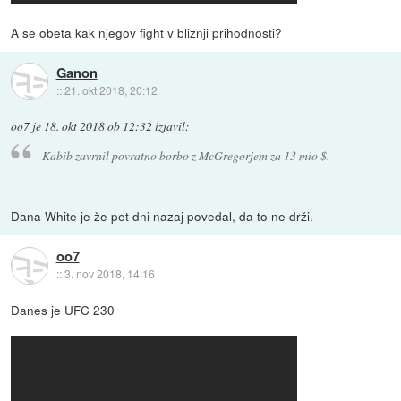
A se obeta kak njegov fight v bliznji prihodnosti?
Ganon
::
21. okt 2018, 20:12
oo7
je
18. okt 2018 ob 12:32
izjavil
:
Kabib zavrnil povratno borbo z McGregorjem za 13 mio $.
Dana White je že pet dni nazaj povedal, da to ne drži.
oo7
::
3. nov 2018, 14:16
Danes je UFC 230