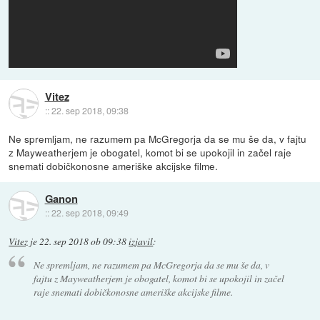
Vitez
::
22. sep 2018, 09:38
Ne spremljam, ne razumem pa McGregorja da se mu še da, v fajtu
z Mayweatherjem je obogatel, komot bi se upokojil in začel raje
snemati dobičkonosne ameriške akcijske filme.
Ganon
::
22. sep 2018, 09:49
Vitez
je
22. sep 2018 ob 09:38
izjavil
:
Ne spremljam, ne razumem pa McGregorja da se mu še da, v
fajtu z Mayweatherjem je obogatel, komot bi se upokojil in začel
raje snemati dobičkonosne ameriške akcijske filme.