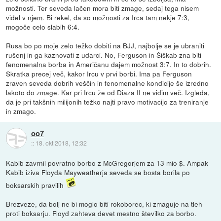
možnosti. Ter seveda lačen mora biti zmage, sedaj tega nisem
videl v njem. Bi rekel, da so možnosti za Irca tam nekje 7:3,
mogoče celo slabih 6:4.
Rusa bo po moje zelo težko dobiti na BJJ, najbolje se je ubraniti
rušenj in ga kaznovati z udarci. No, Ferguson in Šiškab zna biti
fenomenalna borba in Američanu dajem možnost 3:7. In to dobrih.
Skratka precej več, kakor Ircu v prvi borbi. Ima pa Ferguson
zraven seveda dobrih veščin in fenomenalne kondicije še izredno
lakoto do zmage. Kar pri Ircu že od Diaza II ne vidim več. Izgleda,
da je pri takšnih milijonih težko najti pravo motivacijo za treniranje
in zmago.
oo7
::
18. okt 2018, 12:32
Kabib zavrnil povratno borbo z McGregorjem za 13 mio $. Ampak
Kabib iziva Floyda Mayweatherja seveda se bosta borila po
boksarskih pravilih
Brezveze, da bolj ne bi moglo biti rokoborec, ki zmaguje na tleh
proti boksarju. Floyd zahteva devet mestno številko za borbo.