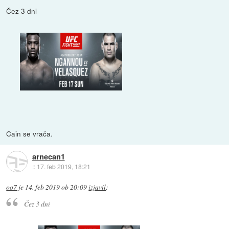
Čez 3 dni
Cain se vrača.
arnecan1
::
17. feb 2019, 18:21
oo7
je
14. feb 2019 ob 20:09
izjavil
:
Čez 3 dni