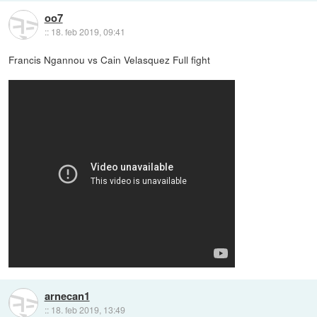
oo7
::
18. feb 2019, 09:41
Francis Ngannou vs Cain Velasquez Full fight
arnecan1
::
18. feb 2019, 13:49