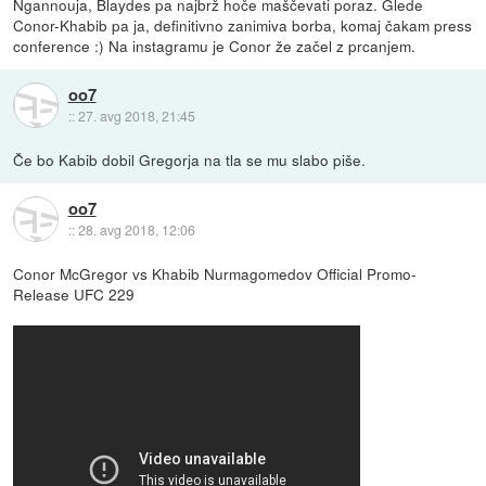
Ngannouja, Blaydes pa najbrž hoče maščevati poraz. Glede
Conor-Khabib pa ja, definitivno zanimiva borba, komaj čakam press
conference :) Na instagramu je Conor že začel z prcanjem.
oo7
::
27. avg 2018, 21:45
Če bo Kabib dobil Gregorja na tla se mu slabo piše.
oo7
::
28. avg 2018, 12:06
Conor McGregor vs Khabib Nurmagomedov Official Promo-
Release UFC 229