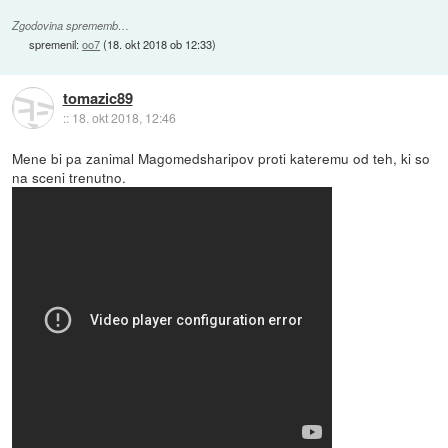
Zgodovina sprememb…
spremenil:
oo7
(
18. okt 2018 ob 12:33
)
tomazic89
::
18. okt 2018, 12:46
Mene bi pa zanimal Magomedsharipov proti kateremu od teh, ki so
na sceni trenutno.