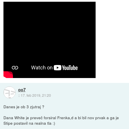
oo7
::
17. feb 2019, 21:20
Danes je ob 3 zjutraj ?
Dana White je preveč forsiral Frenka,d a bi bil nov prvak a ga je
Stipe postavil na realna tla :)