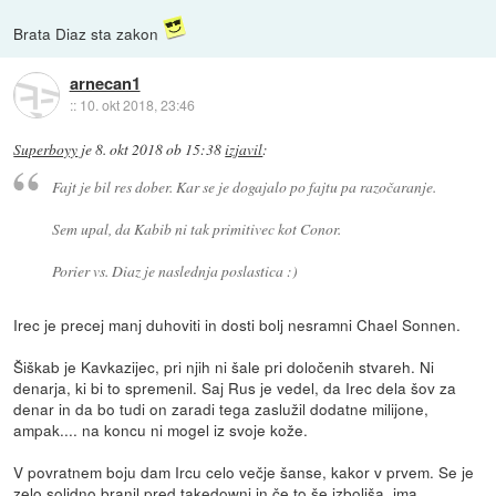
Brata Diaz sta zakon
arnecan1
::
10. okt 2018, 23:46
Superboyy
je
8. okt 2018 ob 15:38
izjavil
:
Fajt je bil res dober. Kar se je dogajalo po fajtu pa razočaranje.
Sem upal, da Kabib ni tak primitivec kot Conor.
Porier vs. Diaz je naslednja poslastica :)
Irec je precej manj duhoviti in dosti bolj nesramni Chael Sonnen.
Šiškab je Kavkazijec, pri njih ni šale pri določenih stvareh. Ni
denarja, ki bi to spremenil. Saj Rus je vedel, da Irec dela šov za
denar in da bo tudi on zaradi tega zaslužil dodatne milijone,
ampak.... na koncu ni mogel iz svoje kože.
V povratnem boju dam Ircu celo večje šanse, kakor v prvem. Se je
zelo solidno branil pred takedowni in če to še izboljša, ima