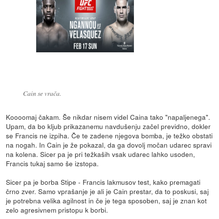
Cain se vrača.
Koooomaj čakam. Še nikdar nisem videl Caina tako "napaljenega".
Upam, da bo kljub prikazanemu navdušenju začel previdno, dokler
se Francis ne izpiha. Če te zadene njegova bomba, je težko obstati
na nogah. In Cain je že pokazal, da ga dovolj močan udarec spravi
na kolena. Sicer pa je pri težkaših vsak udarec lahko usoden,
Francis tukaj samo še izstopa.
Sicer pa je borba Stipe - Francis lakmusov test, kako premagati
črno zver. Samo vprašanje je ali je Cain prestar, da to poskusi, saj
je potrebna velika agilnost in če je tega sposoben, saj je znan kot
zelo agresivnem pristopu k borbi.