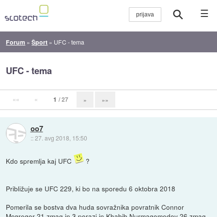
☰
Forum
»
Šport
»
UFC - tema
UFC - tema
««
«
1
/ 27
»
»»
oo7
::
27. avg 2018, 15:50
Kdo spremlja kaj UFC
?
Približuje se UFC 229, ki bo na sporedu 6 oktobra 2018
Pomerila se bostva dva huda sovražnika povratnik Connor
Mcgregor 21 zmag in 3 porazi in Khabib Nurmagomedov 26 zmag