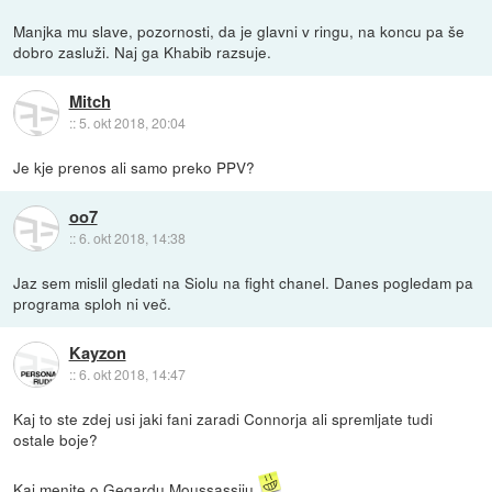
Manjka mu slave, pozornosti, da je glavni v ringu, na koncu pa še
dobro zasluži. Naj ga Khabib razsuje.
Mitch
::
5. okt 2018, 20:04
Je kje prenos ali samo preko PPV?
oo7
::
6. okt 2018, 14:38
Jaz sem mislil gledati na Siolu na fight chanel. Danes pogledam pa
programa sploh ni več.
Kayzon
::
6. okt 2018, 14:47
Kaj to ste zdej usi jaki fani zaradi Connorja ali spremljate tudi
ostale boje?
Kaj menite o Gegardu Moussassiju