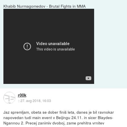
Khabib Nurmagomedov - Brutal Fights in MMA
r00k
::
27. avg 2018, 16:03
Jaz spremljam, obeta se dober finiš leta, danes je bil ravnokar
napovedan tudi main event v Beijingu 24.11. in sicer Blaydes-
Ngannou 2. Precej zanimiv dvoboj, zame prehitra vrnitev