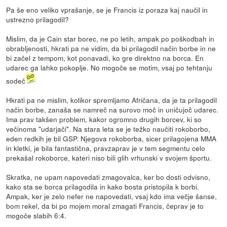
Pa še eno veliko vprašanje, se je Francis iz poraza kaj naučil in
ustrezno prilagodil?
Mislim, da je Cain star borec, ne po letih, ampak po poškodbah in
obrabljenosti, hkrati pa ne vidim, da bi prilagodil način borbe in ne
bi začel z tempom, kot ponavadi, ko gre direktno na borca. En
udarec ga lahko pokoplje. No mogoče se motim, vsaj po tehtanju
sodeč
Hkrati pa ne mislim, kolikor spremljamo Afričana, da je ta prilagodil
način borbe, zanaša se namreč na surovo moč in uničujoč udarec.
Ima prav takšen problem, kakor ogromno drugih borcev, ki so
večinoma "udarjači". Na stara leta se je težko naučiti rokoborbo,
eden redkih je bil GSP. Njegova rokoborba, sicer prilagojena MMA
in kletki, je bila fantastična, pravzaprav je v tem segmentu celo
prekašal rokoborce, kateri niso bili glih vrhunski v svojem športu.
Skratka, ne upam napovedati zmagovalca, ker bo dosti odvisno,
kako sta se borca prilagodila in kako bosta pristopila k borbi.
Ampak, ker je zelo nefer ne napovedati, vsaj kdo ima večje šanse,
bom rekel, da bi po mojem moral zmagati Francis, čeprav je to
mogoče slabih 6:4.