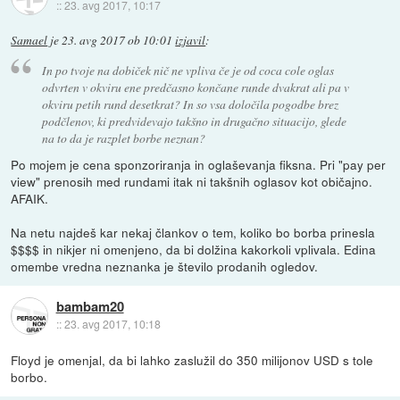
::
23. avg 2017, 10:17
Samael
je
23. avg 2017 ob 10:01
izjavil
:
In po tvoje na dobiček nič ne vpliva če je od coca cole oglas
odvrten v okviru ene predčasno končane runde dvakrat ali pa v
okviru petih rund desetkrat? In so vsa določila pogodbe brez
podčlenov, ki predvidevajo takšno in drugačno situacijo, glede
na to da je razplet borbe neznan?
Po mojem je cena sponzoriranja in oglaševanja fiksna. Pri "pay per
view" prenosih med rundami itak ni takšnih oglasov kot običajno.
AFAIK.
Na netu najdeš kar nekaj člankov o tem, koliko bo borba prinesla
$$$$ in nikjer ni omenjeno, da bi dolžina kakorkoli vplivala. Edina
omembe vredna neznanka je število prodanih ogledov.
bambam20
::
23. avg 2017, 10:18
Floyd je omenjal, da bi lahko zaslužil do 350 milijonov USD s tole
borbo.