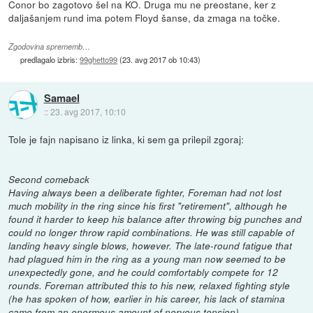
Conor bo zagotovo šel na KO. Druga mu ne preostane, ker z
daljašanjem rund ima potem Floyd šanse, da zmaga na točke.
Zgodovina sprememb…
predlagalo izbris:
99ghetto99
(
23. avg 2017 ob 10:43
)
Samael
::
23. avg 2017, 10:10
Tole je fajn napisano iz linka, ki sem ga prilepil zgoraj:
Second comeback
Having always been a deliberate fighter, Foreman had not lost
much mobility in the ring since his first "retirement", although he
found it harder to keep his balance after throwing big punches and
could no longer throw rapid combinations. He was still capable of
landing heavy single blows, however. The late-round fatigue that
had plagued him in the ring as a young man now seemed to be
unexpectedly gone, and he could comfortably compete for 12
rounds. Foreman attributed this to his new, relaxed fighting style
(he has spoken of how, earlier in his career, his lack of stamina
came from an enormous amount of nervous tension).