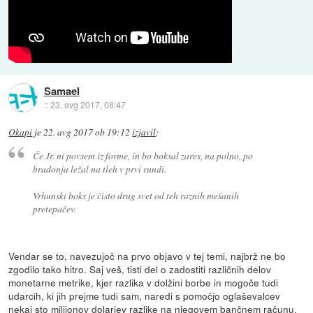
Samael
::
23. avg 2017, 08:47
Okapi
je
22. avg 2017 ob 19:12
izjavil
:
Če Jr. ni povsem iz forme, in bo boksal zares, na polno, po
bradonja ležal na tleh v prvi rundi.
Vrhunski boks je čisto drug svet od teh raznih mešanih
pretepačev.
Vendar se to, navezujoč na prvo objavo v tej temi, najbrž ne bo
zgodilo tako hitro. Saj veš, tisti del o zadostiti različnih delov
monetarne metrike, kjer razlika v dolžini borbe in mogoče tudi
udarcih, ki jih prejme tudi sam, naredi s pomočjo oglaševalcev
nekaj sto milijonov dolarjev razlike na njegovem bančnem računu.