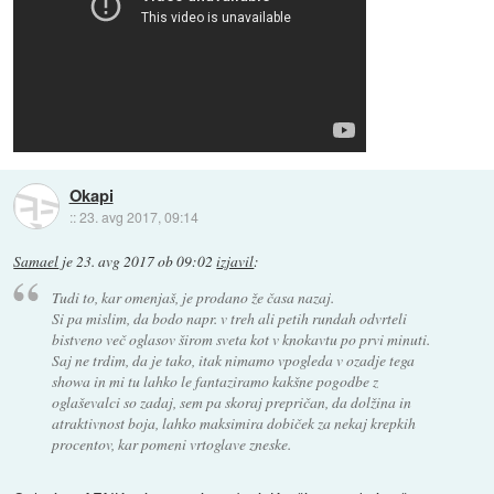
Okapi
::
23. avg 2017, 09:14
Samael
je
23. avg 2017 ob 09:02
izjavil
:
Tudi to, kar omenjaš, je prodano že časa nazaj.
Si pa mislim, da bodo napr. v treh ali petih rundah odvrteli
bistveno več oglasov širom sveta kot v knokavtu po prvi minuti.
Saj ne trdim, da je tako, itak nimamo vpogleda v ozadje tega
showa in mi tu lahko le fantaziramo kakšne pogodbe z
oglaševalci so zadaj, sem pa skoraj prepričan, da dolžina in
atraktivnost boja, lahko maksimira dobiček za nekaj krepkih
procentov, kar pomeni vrtoglave zneske.