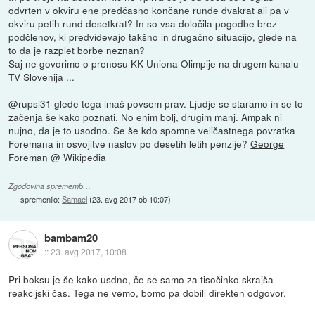
odvrten v okviru ene predčasno končane runde dvakrat ali pa v
okviru petih rund desetkrat? In so vsa določila pogodbe brez
podčlenov, ki predvidevajo takšno in drugačno situacijo, glede na
to da je razplet borbe neznan?
Saj ne govorimo o prenosu KK Uniona Olimpije na drugem kanalu
TV Slovenija ...
@rupsi31 glede tega imaš povsem prav. Ljudje se staramo in se to
začenja še kako poznati. No enim bolj, drugim manj. Ampak ni
nujno, da je to usodno. Se še kdo spomne veličastnega povratka
Foremana in osvojitve naslov po desetih letih penzije?
George
Foreman @ Wikipedia
Zgodovina sprememb…
spremenilo:
Samael
(
23. avg 2017 ob 10:07
)
bambam20
::
23. avg 2017, 10:08
Pri boksu je še kako usdno, če se samo za tisočinko skrajša
reakcijski čas. Tega ne vemo, bomo pa dobili direkten odgovor.