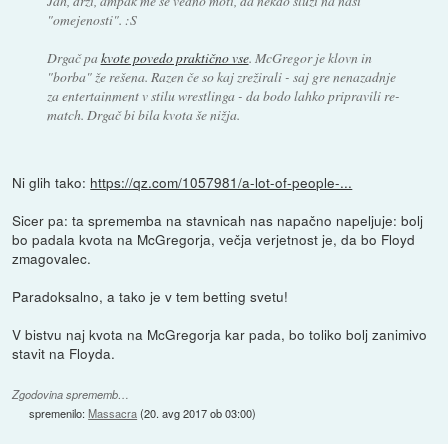
Jah, drži, ampak me še vedno moti, da nekdo služi na naši
"omejenosti". :S
Drgač pa
kvote povedo praktično vse
. McGregor je klovn in
"borba" že rešena. Razen če so kaj zrežirali - saj gre nenazadnje
za entertainment v stilu wrestlinga - da bodo lahko pripravili re-
match. Drgač bi bila kvota še nižja.
Ni glih tako:
https://qz.com/1057981/a-lot-of-people-...
Sicer pa: ta sprememba na stavnicah nas napačno napeljuje: bolj
bo padala kvota na McGregorja, večja verjetnost je, da bo Floyd
zmagovalec.
Paradoksalno, a tako je v tem betting svetu!
V bistvu naj kvota na McGregorja kar pada, bo toliko bolj zanimivo
stavit na Floyda.
Zgodovina sprememb…
spremenilo:
Massacra
(
20. avg 2017 ob 03:00
)