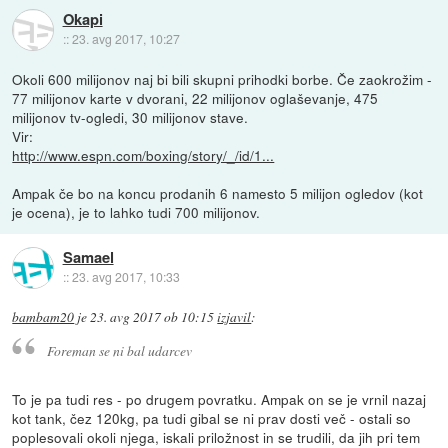
Okapi
::
23. avg 2017, 10:27
Okoli 600 milijonov naj bi bili skupni prihodki borbe. Če zaokrožim -
77 milijonov karte v dvorani, 22 milijonov oglaševanje, 475
milijonov tv-ogledi, 30 milijonov stave.
Vir:
http://www.espn.com/boxing/story/_/id/1...
Ampak če bo na koncu prodanih 6 namesto 5 milijon ogledov (kot
je ocena), je to lahko tudi 700 milijonov.
Samael
::
23. avg 2017, 10:33
bambam20
je
23. avg 2017 ob 10:15
izjavil
:
Foreman se ni bal udarcev
To je pa tudi res - po drugem povratku. Ampak on se je vrnil nazaj
kot tank, čez 120kg, pa tudi gibal se ni prav dosti več - ostali so
poplesovali okoli njega, iskali priložnost in se trudili, da jih pri tem