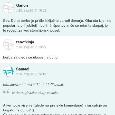
Ganon
::
20. avg 2017, 10:52
Šov. Do te borbe je prišlo izključno zaradi denarja. Oba sta izjemno
popularna pri ljubiteljih borilnih športov in če se udarita skupaj, je
to recept za več stomilijonski posel.
renofkinja
::
20. avg 2017, 13:29
borba za gledalce uboge na duhu
Samael
::
20. avg 2017, 14:18
renofkinja
je
20. avg 2017 ob 13:29
izjavil
:
borba za gledalce uboge na duhu
A ker tvoje visenje (glede na pretekle komentarje) v igricah je pa
bogato na duhu? :)
Še nekdo, ki je v istem čolnu z nami, pa blefira da je drugače. Ti