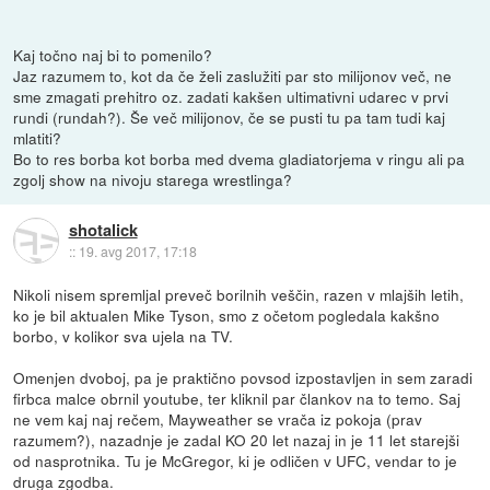
Kaj točno naj bi to pomenilo?
Jaz razumem to, kot da če želi zaslužiti par sto milijonov več, ne
sme zmagati prehitro oz. zadati kakšen ultimativni udarec v prvi
rundi (rundah?). Še več milijonov, če se pusti tu pa tam tudi kaj
mlatiti?
Bo to res borba kot borba med dvema gladiatorjema v ringu ali pa
zgolj show na nivoju starega wrestlinga?
shotalick
::
19. avg 2017, 17:18
Nikoli nisem spremljal preveč borilnih veščin, razen v mlajših letih,
ko je bil aktualen Mike Tyson, smo z očetom pogledala kakšno
borbo, v kolikor sva ujela na TV.
Omenjen dvoboj, pa je praktično povsod izpostavljen in sem zaradi
firbca malce obrnil youtube, ter kliknil par člankov na to temo. Saj
ne vem kaj naj rečem, Mayweather se vrača iz pokoja (prav
razumem?), nazadnje je zadal KO 20 let nazaj in je 11 let starejši
od nasprotnika. Tu je McGregor, ki je odličen v UFC, vendar to je
druga zgodba.