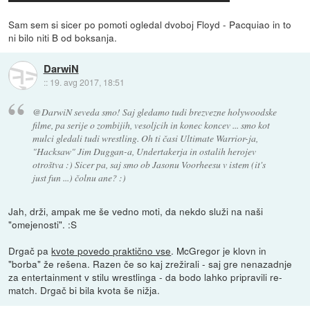
Sam sem si sicer po pomoti ogledal dvoboj Floyd - Pacquiao in to
ni bilo niti B od boksanja.
DarwiN
::
19. avg 2017, 18:51
@DarwiN seveda smo! Saj gledamo tudi brezvezne holywoodske
filme, pa serije o zombijih, vesoljcih in konec koncev ... smo kot
mulci gledali tudi wrestling. Oh ti časi Ultimate Warrior-ja,
"Hacksaw" Jim Duggan-a, Undertakerja in ostalih herojev
otroštva :) Sicer pa, saj smo ob Jasonu Voorheesu v istem (it's
just fun ...) čolnu ane? :)
Jah, drži, ampak me še vedno moti, da nekdo služi na naši
"omejenosti". :S
Drgač pa
kvote povedo praktično vse
. McGregor je klovn in
"borba" že rešena. Razen če so kaj zrežirali - saj gre nenazadnje
za entertainment v stilu wrestlinga - da bodo lahko pripravili re-
match. Drgač bi bila kvota še nižja.