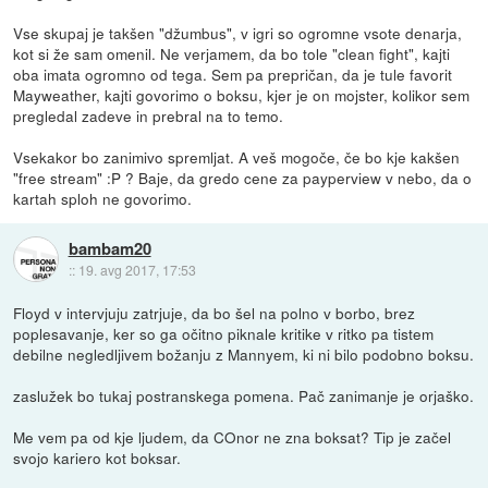
Vse skupaj je takšen "džumbus", v igri so ogromne vsote denarja,
kot si že sam omenil. Ne verjamem, da bo tole "clean fight", kajti
oba imata ogromno od tega. Sem pa prepričan, da je tule favorit
Mayweather, kajti govorimo o boksu, kjer je on mojster, kolikor sem
pregledal zadeve in prebral na to temo.
Vsekakor bo zanimivo spremljat. A veš mogoče, če bo kje kakšen
"free stream" :P ? Baje, da gredo cene za payperview v nebo, da o
kartah sploh ne govorimo.
bambam20
::
19. avg 2017, 17:53
Floyd v intervjuju zatrjuje, da bo šel na polno v borbo, brez
poplesavanje, ker so ga očitno piknale kritike v ritko pa tistem
debilne negledljivem božanju z Mannyem, ki ni bilo podobno boksu.
zaslužek bo tukaj postranskega pomena. Pač zanimanje je orjaško.
Me vem pa od kje ljudem, da COnor ne zna boksat? Tip je začel
svojo kariero kot boksar.