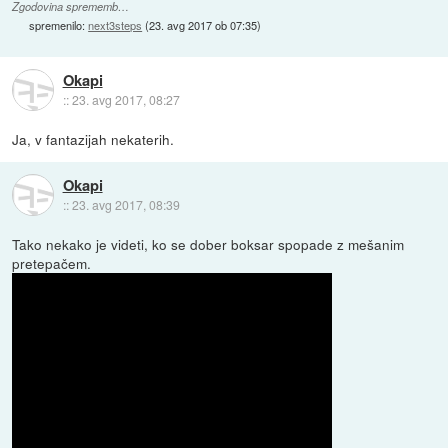
Zgodovina sprememb…
spremenilo:
next3steps
(
23. avg 2017 ob 07:35
)
Okapi
::
23. avg 2017, 08:27
Ja, v fantazijah nekaterih.
Okapi
::
23. avg 2017, 08:39
Tako nekako je videti, ko se dober boksar spopade z mešanim
pretepačem.