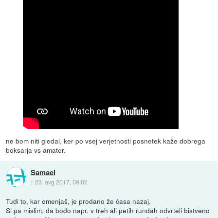
ne bom niti gledal, ker po vsej verjetnosti posnetek kaže dobrega
boksarja vs amater.
Samael
::
23. avg 2017, 09:02
Tudi to, kar omenjaš, je prodano že časa nazaj.
Si pa mislim, da bodo napr. v treh ali petih rundah odvrteli bistveno