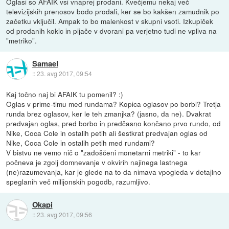
Oglasi so AFAIK vsi vnaprej prodani. Kvečjemu nekaj več
televizijskih prenosov bodo prodali, ker se bo kakšen zamudnik po
začetku vključil. Ampak to bo malenkost v skupni vsoti. Izkupiček
od prodanih kokic in pijače v dvorani pa verjetno tudi ne vpliva na
"metriko".
Samael
::
23. avg 2017, 09:54
Kaj točno naj bi AFAIK tu pomenil? :)
Oglas v prime-timu med rundama? Kopica oglasov po borbi? Tretja
runda brez oglasov, ker le teh zmanjka? (jasno, da ne). Dvakrat
predvajan oglas, pred borbo in predčasno končano prvo rundo, od
Nike, Coca Cole in ostalih petih ali šestkrat predvajan oglas od
Nike, Coca Cole in ostalih petih med rundami?
V bistvu ne vemo nič o "zadoščeni monetarni metriki" - to kar
počneva je zgolj domnevanje v okvirih najinega lastnega
(ne)razumevanja, kar je glede na to da nimava vpogleda v detajlno
speglanih več milijonskih pogodb, razumljivo.
Okapi
::
23. avg 2017, 09:56