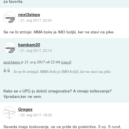
za favorita.
next3steps
::
21. avg 2017, 22:04
Se ne bi strinjal. MMA boks je IMO boljši, ker ne stavi na pike.
bambam20
::
21. avg 2017, 22:14
next3steps
je
21. avg 2017 ob 22:04
izjavil
:
Se ne bi strinjal. MMA boks je IMO boljši, ker ne stavi na pike.
Kako se v UFC-ju določi zmagovalca? A nimajo točkovanja?
Vprašam,ker ne vem.
Gregex
::
22. avg 2017, 18:33
Seveda imajo tockovanje, ce ne pride do prekinitve. 3 oz. 5 rund,