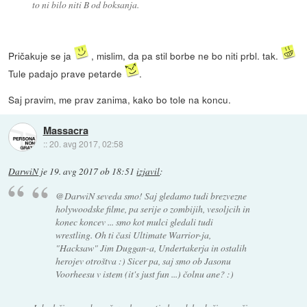
to ni bilo niti B od boksanja.
Pričakuje se ja
, mislim, da pa stil borbe ne bo niti prbl. tak.
Tule padajo prave petarde
.
Saj pravim, me prav zanima, kako bo tole na koncu.
Massacra
::
20. avg 2017, 02:58
DarwiN
je
19. avg 2017 ob 18:51
izjavil
:
@DarwiN seveda smo! Saj gledamo tudi brezvezne
holywoodske filme, pa serije o zombijih, vesoljcih in
konec koncev ... smo kot mulci gledali tudi
wrestling. Oh ti časi Ultimate Warrior-ja,
"Hacksaw" Jim Duggan-a, Undertakerja in ostalih
herojev otroštva :) Sicer pa, saj smo ob Jasonu
Voorheesu v istem (it's just fun ...) čolnu ane? :)