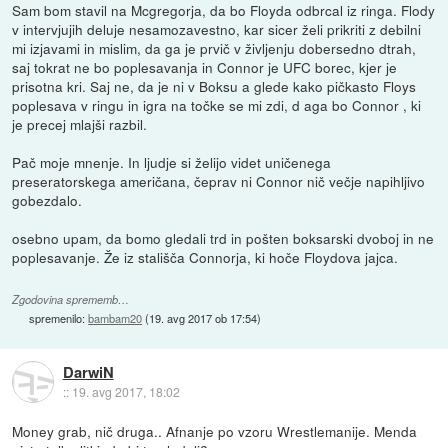
Sam bom stavil na Mcgregorja, da bo Floyda odbrcal iz ringa. Flody
v intervjujih deluje nesamozavestno, kar sicer želi prikriti z debilni
mi izjavami in mislim, da ga je prvič v življenju dobersedno dtrah,
saj tokrat ne bo poplesavanja in Connor je UFC borec, kjer je
prisotna kri. Saj ne, da je ni v Boksu a glede kako pičkasto Floys
poplesava v ringu in igra na točke se mi zdi, d aga bo Connor , ki
je precej mlajši razbil.
Pač moje mnenje. In ljudje si želijo videt uničenega
preseratorskega američana, čeprav ni Connor nič večje napihljivo
gobezdalo.
osebno upam, da bomo gledali trd in pošten boksarski dvoboj in ne
poplesavanje. Že iz stališča Connorja, ki hoče Floydova jajca.
Zgodovina sprememb…
spremenilo:
bambam20
(
19. avg 2017 ob 17:54
)
DarwiN
::
19. avg 2017, 18:02
Money grab, nič druga.. Afnanje po vzoru Wrestlemanije. Menda