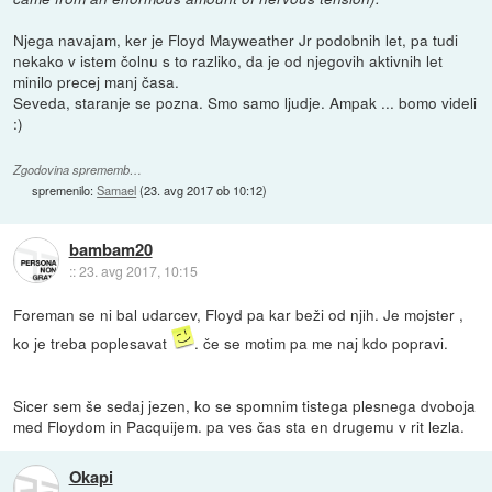
Njega navajam, ker je Floyd Mayweather Jr podobnih let, pa tudi
nekako v istem čolnu s to razliko, da je od njegovih aktivnih let
minilo precej manj časa.
Seveda, staranje se pozna. Smo samo ljudje. Ampak ... bomo videli
:)
Zgodovina sprememb…
spremenilo:
Samael
(
23. avg 2017 ob 10:12
)
bambam20
::
23. avg 2017, 10:15
Foreman se ni bal udarcev, Floyd pa kar beži od njih. Je mojster ,
ko je treba poplesavat
. če se motim pa me naj kdo popravi.
Sicer sem še sedaj jezen, ko se spomnim tistega plesnega dvoboja
med Floydom in Pacquijem. pa ves čas sta en drugemu v rit lezla.
Okapi