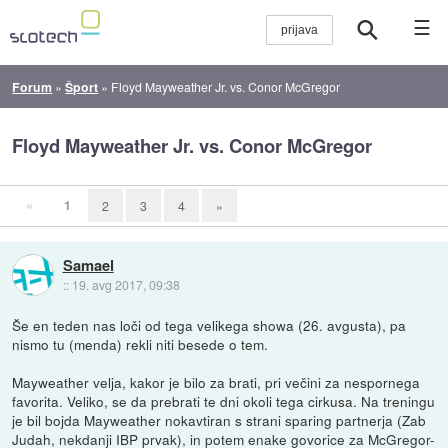
☰
Forum
»
Šport
»
Floyd Mayweather Jr. vs. Conor McGregor
Floyd Mayweather Jr. vs. Conor McGregor
«
1
2
3
4
»
Samael
::
19. avg 2017, 09:38
Še en teden nas loči od tega velikega showa (26. avgusta), pa
nismo tu (menda) rekli niti besede o tem.
Mayweather velja, kakor je bilo za brati, pri večini za nespornega
favorita. Veliko, se da prebrati te dni okoli tega cirkusa. Na treningu
je bil bojda Mayweather nokavtiran s strani sparing partnerja (Zab
Judah, nekdanji IBP prvak), in potem enake govorice za McGregor-