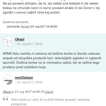
Se pa povsem strinjam, da to, da nekdo zna boksati in da nekdo
boksa na vrhunski ravni ni ravno povsem enako in da Conor v tej
zgodbi v osnovi najbrž nima kaj početi.
Zgodovina sprememb…
spremenilo:
Samael
(
23. avg 2017 ob 08:50
)
Okapi
::
23. avg 2017, 08:52
AFAIK tista metrika ni odvisna od dolžine borbe in števila udarcev,
ampak od izkupička prodanih kart, televizijskih ogledov in oglasnih
sporočil. Dolžina borbe na to minimalno vpliva, ker je večina tega
prodano pred začetkom boja.
next3steps
::
23. avg 2017, 09:02
Okapi
je
23. avg 2017 ob 08:39
izjavil
:
Tako nekako je videti, ko se dober boksar spopade z mešanim
pretepačem.