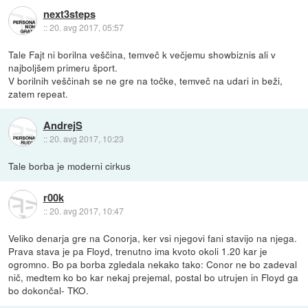
next3steps
::
20. avg 2017, 05:57
Tale Fajt ni borilna veščina, temveč k večjemu showbiznis ali v
najboljšem primeru šport.
V borilnih veščinah se ne gre na točke, temveč na udari in beži,
zatem repeat.
AndrejS
::
20. avg 2017, 10:23
Tale borba je moderni cirkus
r00k
::
20. avg 2017, 10:47
Veliko denarja gre na Conorja, ker vsi njegovi fani stavijo na njega.
Prava stava je pa Floyd, trenutno ima kvoto okoli 1.20 kar je
ogromno. Bo pa borba zgledala nekako tako: Conor ne bo zadeval
nič, medtem ko bo kar nekaj prejemal, postal bo utrujen in Floyd ga
bo dokončal- TKO.