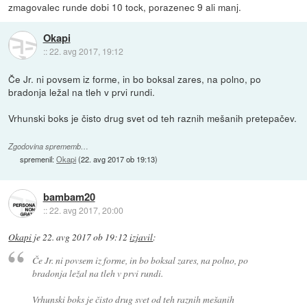
zmagovalec runde dobi 10 tock, porazenec 9 ali manj.
Okapi
::
22. avg 2017, 19:12
Če Jr. ni povsem iz forme, in bo boksal zares, na polno, po
bradonja ležal na tleh v prvi rundi.
Vrhunski boks je čisto drug svet od teh raznih mešanih pretepačev.
Zgodovina sprememb…
spremenil:
Okapi
(
22. avg 2017 ob 19:13
)
bambam20
::
22. avg 2017, 20:00
Okapi
je
22. avg 2017 ob 19:12
izjavil
:
Če Jr. ni povsem iz forme, in bo boksal zares, na polno, po
bradonja ležal na tleh v prvi rundi.
Vrhunski boks je čisto drug svet od teh raznih mešanih