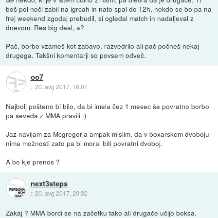
boš pol noči zabil na igrcah in nato spal do 12h, nekdo se bo pa na
frej weekend zgodaj prebudil, si ogledal match in nadaljeval z
dnevom. Res big deal, a?
Pač, borbo vzameš kot zabavo, razvedrilo ali pač počneš nekaj
drugega. Takšni komentarji so povsem odveč.
oo7
::
20. avg 2017, 16:01
Najbolj pošteno bi bilo, da bi imela čez 1 mesec še povratno borbo
pa seveda z MMA pravili :)
Jaz navijam za Mcgregorja ampak mislim, da v boxarskem dvoboju
nima možnosti zato pa bi moral biti povratni dvoboj.
A bo kje prenos ?
next3steps
::
20. avg 2017, 20:32
Zakaj ? MMA borci se na začetku tako ali drugače učijo boksa.