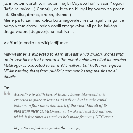
ja, in potem obratne, in potem naj bi Mayweather "v vsem" ugodil
(lažje rokavice...) Conorju, da le ta ne bi imel izgovorov za poraz
itd. Skratka, drama, drama, drama :)
Mene pa tu zanima, koliko bo zmagovalec res zmagal v ringu, če
bomo v tem showu sploh dobili zmagovalca, ali pa bo kakšna
druga vnaprej dogovorjena metrika ...
V oči mi je padlo na wikipiediji tole:
Mayweather is expected to earn at least $100 million, increasing
up to four times that amount if the event achieves all of its metrics.
McGregor is expected to earn $75 million, but both men signed
NDAs barring them from publicly communicating the financial
details
Oz.
According to Keith Idec of Boxing Scene, Mayweather is
expected to make at least $100 million but his take could
balloon to
four times
that much
if the event hits all of its
monetary metrics
. McGregor will make at least $75 million,
which is five times as much as he's made from any UFC event.
https://www.forbes.com/sites/brianmaziq...