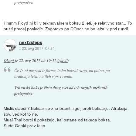
pretepačev.
Hmmm Floyd ni bil v tekmovalnem boksu 2 leti, je relativno star... To
pusti precej posledic. Zagotovo pa COnor ne bo ležal v prvi rundi.
next3steps
::
23. avg 2017, 07:34
Okapi
je
22. avg 2017 ob 19:12
izjavil
:
Če Jr. ni povsem iz forme, in bo boksal zares, na polno, po
bradonja ležal na tleh v prvi rundi.
Vrhunski boks je čisto drug svet od teh raznih mešanih
pretepačev
.
Misliš slabši ? Boksar se zna braniti zgolj proti boksarju. Atrakcija,
šov, več kot to ne.
Muai Thai borci ti pokažejo, kaj ostane od takega boksa.
Sudo Genki prav tako.