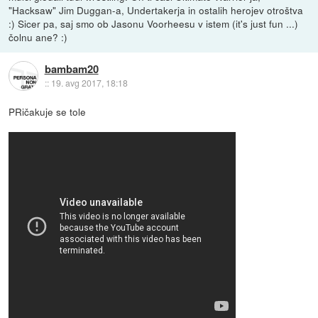
"Hacksaw" Jim Duggan-a, Undertakerja in ostalih herojev otroštva
:) Sicer pa, saj smo ob Jasonu Voorheesu v istem (it's just fun ...)
čolnu ane? :)
bambam20
::
19. avg 2017, 18:18
PRičakuje se tole