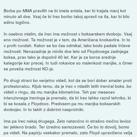
Borba po MMA pravilih ne bi imela smisla, ker bi trajala manj kot
minuto ali dve. Vsaj če bi Irec borbo takoj spravil na tla, kar bi bilo
edino logično.
In osebno mislim, da Irec ima možnost v boksarskem dvoboju. Vsaj
eno možnost. Ta možnost je v tem, da Američana knokavtira. In to
v prvih rundah. Kakor se bo čas odmikal, tako bodo padale Irčeve
možnosti. Nenazadnje je minilo dve leto od Floydovega zadnjega
boksa, prav tako je dopolnil 40 let. Kar je za borce srednje
kategorije kar precej. In tudi rokavice so malenkost manjše, s čimer
se poveča možnost KO-ja.
Po drugi strani bo verjetno videti, kot da se bori dober amater proti
profesionalcu. Kljub temu, da je Irec v mladih letih treniral boks, bo
videti v ringu, da mu manjka kilometrine. Teh par mesecev
intenzivnega treninga je premalo, da bi Irec lahko razvil tehniko, ki
bi se kosala z Floydovo. Predvsem pa mu manjka boksarskih
dvobojev. In to takih z dobrimi nasprotniki.
Ima pa Irec nekaj drugega. Zelo natančno in strašno močno levico
ter jekleno brado. Ter izredno samozavest. Če bo to dovolj, bomo
pa videli. Na papirju vsekakor premalo, zato Floyd upravičeno velja