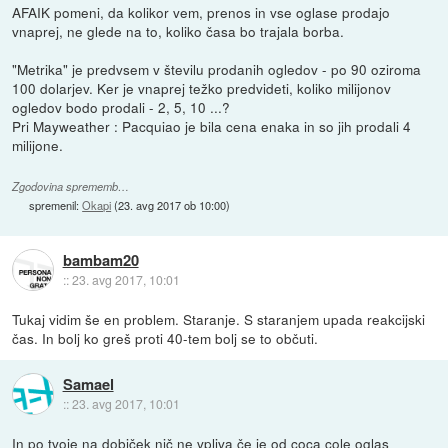
AFAIK pomeni, da kolikor vem, prenos in vse oglase prodajo
vnaprej, ne glede na to, koliko časa bo trajala borba.
"Metrika" je predvsem v številu prodanih ogledov - po 90 oziroma
100 dolarjev. Ker je vnaprej težko predvideti, koliko milijonov
ogledov bodo prodali - 2, 5, 10 ...?
Pri Mayweather : Pacquiao je bila cena enaka in so jih prodali 4
milijone.
Zgodovina sprememb…
spremenil:
Okapi
(
23. avg 2017 ob 10:00
)
bambam20
::
23. avg 2017, 10:01
Tukaj vidim še en problem. Staranje. S staranjem upada reakcijski
čas. In bolj ko greš proti 40-tem bolj se to občuti.
Samael
::
23. avg 2017, 10:01
In po tvoje na dobiček nič ne vpliva če je od coca cole oglas