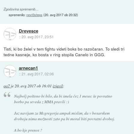
Zgodovina sprememb…
spremenilo:
next3steps
(
20. avg 2017 ob 20:32
)
Drevesce
::
20. avg 2017, 23:51
Tisti, ki bo želel v tem fightu videti boks bo razočaran. To sledi tri
tedne kasneje, ko bosta v ring stopila Canelo in GGG.
arnecan1
::
21. avg 2017, 02:06
oo7
je
20. avg 2017 ob 16:01
izjavil
:
Najbolj pošteno bi bilo, da bi imela čez 1 mesec še povratno
borbo pa seveda z MMA pravili :)
Jaz navijam za Mcgregorja ampak mislim, da v boxarskem
dvoboju nima možnosti zato pa bi moral biti povratni dvoboj.
A bo kje prenos ?