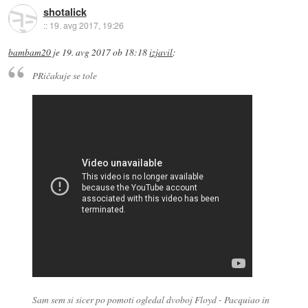
shotalick
::
19. avg 2017, 19:26
bambam20
je
19. avg 2017 ob 18:18
izjavil
:
PRičakuje se tole
Sam sem si sicer po pomoti ogledal dvoboj Floyd - Pacquiao in