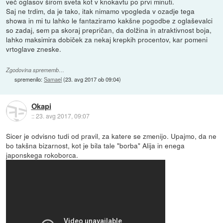
več oglasov širom sveta kot v knokavtu po prvi minuti.
Saj ne trdim, da je tako, itak nimamo vpogleda v ozadje tega
showa in mi tu lahko le fantaziramo kakšne pogodbe z oglaševalci
so zadaj, sem pa skoraj prepričan, da dolžina in atraktivnost boja,
lahko maksimira dobiček za nekaj krepkih procentov, kar pomeni
vrtoglave zneske.
Zgodovina sprememb…
spremenilo:
Samael
(
23. avg 2017 ob 09:04
)
Okapi
::
23. avg 2017, 09:07
Sicer je odvisno tudi od pravil, za katere se zmenijo. Upajmo, da ne
bo takšna bizarnost, kot je bila tale "borba" Alija in enega
japonskega rokoborca.