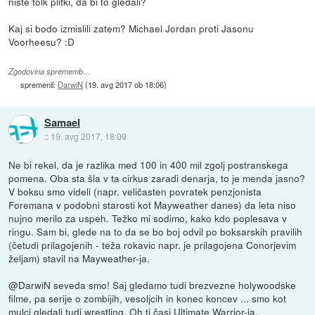
niste tolk plitki, da bi to gledali?
Kaj si bodo izmislili zatem? Michael Jordan proti Jasonu
Voorheesu? :D
Zgodovina sprememb…
spremenil:
DarwiN
(
19. avg 2017 ob 18:06
)
Samael
::
19. avg 2017, 18:09
Ne bi rekel, da je razlika med 100 in 400 mil zgolj postranskega
pomena. Oba sta šla v ta cirkus zaradi denarja, to je menda jasno?
V boksu smo videli (napr. veličasten povratek penzjonista
Foremana v podobni starosti kot Mayweather danes) da leta niso
nujno merilo za uspeh. Težko mi sodimo, kako kdo poplesava v
ringu. Sam bi, glede na to da se bo boj odvil po boksarskih pravilih
(četudi prilagojenih - teža rokavic napr. je prilagojena Conorjevim
željam) stavil na Mayweather-ja.
@DarwiN seveda smo! Saj gledamo tudi brezvezne holywoodske
filme, pa serije o zombijih, vesoljcih in konec koncev ... smo kot
mulci gledali tudi wrestling. Oh ti časi Ultimate Warrior-ja,