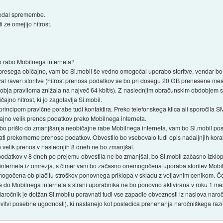
gledal spremembe.
i že omejijo hitrost.
o rabo Mobilnega interneta?
resega običajno, vam bo Si.mobil še vedno omogočal uporabo storitve, vendar bo 
žal raven storitve (hitrost prenosa podatkov se bo pri dosegu 20 GB prenesene me
bja praviloma znižala na največ 64 kbit/s). Z naslednjim obračunskim obdobjem 
jno hitrost, ki jo zagotavlja Si.mobil.
 principom pravične porabe tudi kontaktira. Preko telefonskega klica ali sporočila 
čajno velik prenos podatkov preko Mobilnega interneta.
 prišlo do zmanjšanja neobičajne rabe Mobilnega interneta, vam bo Si.mobil pos
šati prekomerne prenose podatkov. Obvestilo bo vsebovalo tudi opis nadaljnjih korak
o velik prenos v naslednjih 8 dneh ne bo zmanjšal.
odatkov v 8 dneh po prejemu obvestila ne bo zmanjšal, bo Si.mobil začasno izklop
 interneta iz omrežja, s čimer vam bo začasno onemogočena uporaba storitev Mobil
ogočena ob plačilu stroškov ponovnega priklopa v skladu z veljavnim cenikom. 
je do Mobilnega interneta s strani uporabnika ne bo ponovno aktivirana v roku 1 m
Naročnik je dolžan Si.mobilu poravnati tudi vse zapadle obveznosti iz naslova nar
ovitvi posebne ugodnosti), ki nastanejo kot posledica prenehanja naročniškega raz