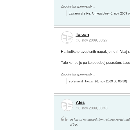
Zgodovina sprememb…
zavaroval slike:
OmegaBlue
(
6. nov 2009 o
Tarzan
::
6. nov 2009, 00:27
Ha, koliko pravopisnih napak je notri. Vsaj sk
Tale konec je pa še posebej posrečen: Lepo
Zgodovina sprememb…
spremenil:
Tarzan
(
6. nov 2009 ob 00:30
)
Ales
::
6. nov 2009, 00:40
in hkrati na naslednjem računu zaračunali
EUR.