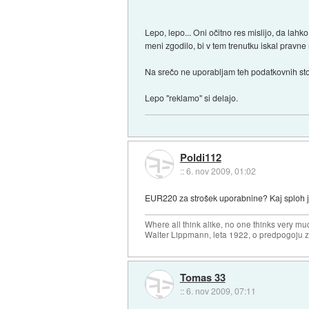
Lepo, lepo... Oni očitno res mislijo, da lah
meni zgodilo, bi v tem trenutku iskal pravne 
Na srečo ne uporabljam teh podatkovnih stor
Lepo "reklamo" si delajo.
Poldi112
::
6. nov 2009, 01:02
EUR220 za strošek uporabnine? Kaj sploh j
Where all think alike, no one thinks very mu
Walter Lippmann, leta 1922, o predpogoju 
Tomas 33
::
6. nov 2009, 07:11