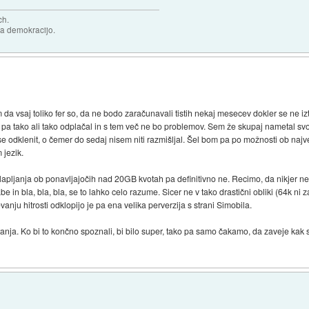
ch.
za demokracijo.
da vsaj toliko fer so, da ne bodo zaračunavali tistih nekaj mesecev dokler se ne 
 pa tako ali tako odplačal in s tem več ne bo problemov. Sem že skupaj nametal svoj
e odklenit, o čemer do sedaj nisem niti razmišljal. Šel bom pa po možnosti ob najv
 jezik.
dklapljanja ob ponavljajočih nad 20GB kvotah pa definitivno ne. Recimo, da nikjer n
 in bla, bla, bla, se to lahko celo razume. Sicer ne v tako drastični obliki (64k ni z
anju hitrosti odklopijo je pa ena velika perverzija s strani Simobila.
anja. Ko bi to končno spoznali, bi bilo super, tako pa samo čakamo, da zaveje kak 