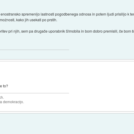
ko enostransko spremenijo lastnosti pogodbenega odnosa in potem ljudi prisilijo k t
možnosti, kako jih usekati po prstih.
itev pri njih, sem pa drugače uporabnik S!mobila in bom dobro premislil, če bom š
e to?
ch.
za demokracijo.