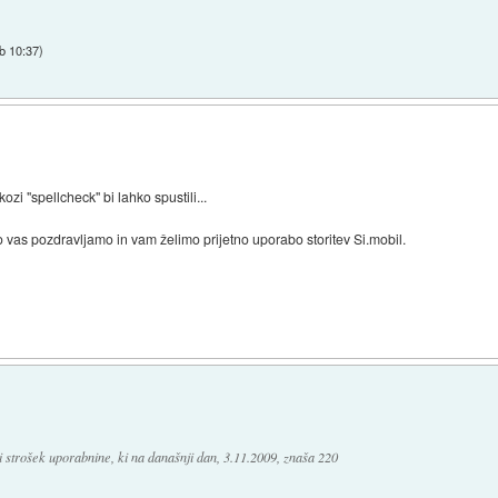
b 10:37
)
ozi "spellcheck" bi lahko spustili...
 vas pozdravljamo in vam želimo prijetno uporabo storitev Si.mobil.
 strošek uporabnine, ki na današnji dan, 3.11.2009, znaša 220