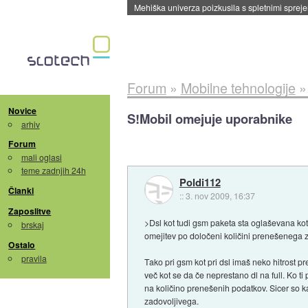
Mehiška univerza poizkusila s spletnimi sprejem
Forum
»
Mobilne tehnologije
Novice
S!Mobil omejuje uporabnike
arhiv
Forum
mali oglasi
teme zadnjih 24h
Poldi112
Članki
::
3. nov 2009, 16:37
Zaposlitve
>Dsl kot tudi gsm paketa sta oglaševana kot
brskaj
omejitev po določeni količini prenešenega 
Ostalo
pravila
Tako pri gsm kot pri dsl imaš neko hitrost pr
več kot se da če neprestano dl na full. Ko t
na količino prenešenih podatkov. Sicer so ka
zadovoljivega.