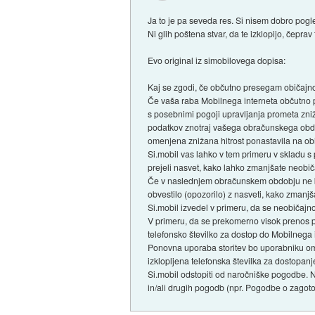
Ja to je pa seveda res. Si nisem dobro po
Ni glih poštena stvar, da te izklopijo, čeprav t
Evo original iz simobilovega dopisa:
Kaj se zgodi, če občutno presegam običajn
Če vaša raba Mobilnega interneta občutno p
s posebnimi pogoji upravljanja prometa zni
podatkov znotraj vašega obračunskega obdo
omenjena znižana hitrost ponastavila na običa
Si.mobil vas lahko v tem primeru v skladu s
prejeli nasvet, kako lahko zmanjšate neobi
Če v naslednjem obračunskem obdobju ne bo
obvestilo (opozorilo) z nasveti, kako zmanj
Si.mobil izvedel v primeru, da se neobičajn
V primeru, da se prekomerno visok prenos p
telefonsko številko za dostop do Mobilnega
Ponovna uporaba storitev bo uporabniku om
izklopljena telefonska številka za dostopan
Si.mobil odstopiti od naročniške pogodbe. 
in/ali drugih pogodb (npr. Pogodbe o zagot