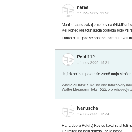
neres
::
4. nov 2009, 13:20
Meni ni jasno zakaj omejitev na 64kbit/s ni 
Ker konec obračunskega obdobja bojo vsi t
Lahko bi jim pač še posebej zaračunavali ta
Poldi112
::
4. nov 2009, 15:21
Ja, izklopijo in potem še zaračunajo strošek
Where all think alike, no one thinks very mu
Walter Lippmann, leta 1922, o predpogoju 
ivanuscha
::
4. nov 2009, 15:34
Haha dobra Poldi :) Res so kekci ratal teli n
Unlimited na neki druzga... to je nateg.