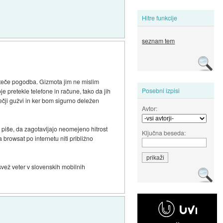
Hitre funkcije
seznam tem
izteče pogodba. Gizmota jim ne mislim
Posebni izpisi
e pretekle telefone in račune, tako da jih
ečji gužvi in ker bom sigurno deležen
Avtor:
e piše, da zagotavljajo neomejeno hitrost
Ključna beseda:
a browsat po internetu niti približno
svež veter v slovenskih mobilnih