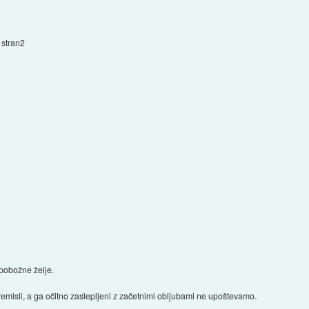
stran2
pobožne želje.
remisli, a ga očitno zaslepljeni z začetnimi obljubami ne upoštevamo.