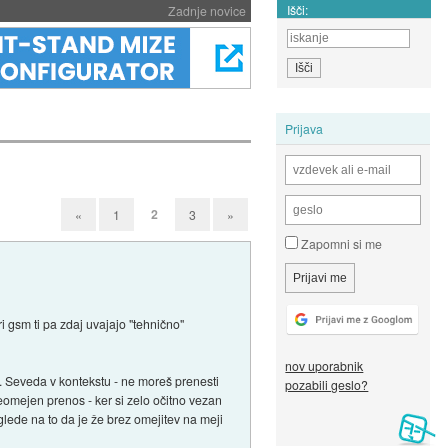
Išči:
Zadnje novice
Prijava
2
«
1
3
»
Zapomni si me
 gsm ti pa zdaj uvajajo "tehnično"
nov uporabnik
os. Seveda v kontekstu - ne moreš prenesti
pozabili geslo?
neomejen prenos - ker si zelo očitno vezan
glede na to da je že brez omejitev na meji