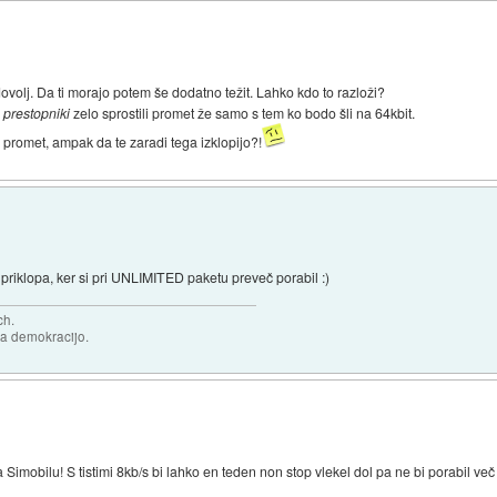
dovolj. Da ti morajo potem še dodatno težit. Lahko kdo to razloži?
i
prestopniki
zelo sprostili promet že samo s tem ko bodo šli na 64kbit.
 promet, ampak da te zaradi tega izklopijo?!
 priklopa, ker si pri UNLIMITED paketu preveč porabil :)
ch.
za demokracijo.
a Simobilu! S tistimi 8kb/s bi lahko en teden non stop vlekel dol pa ne bi porabil v