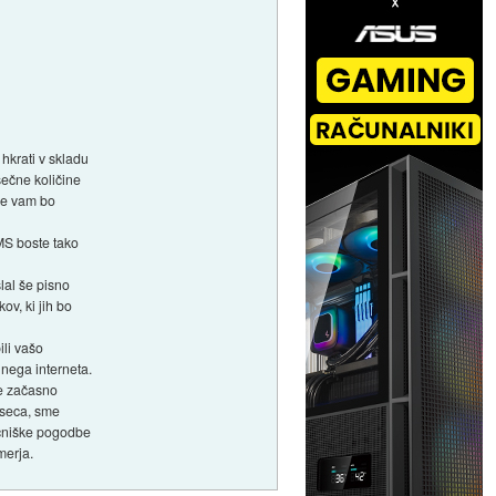
hkrati v skladu
sečne količine
se vam bo
SMS boste tako
lal še pisno
ov, ki jih bo
ili vašo
nega interneta.
Če začasno
eseca, sme
očniške pogodbe
merja.