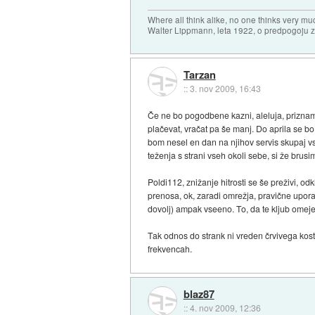
Where all think alike, no one thinks very mu
Walter Lippmann, leta 1922, o predpogoju 
Tarzan
::
3. nov 2009, 16:43
Če ne bo pogodbene kazni, aleluja, priznam 
plačevat, vračat pa še manj. Do aprila se bo
bom nesel en dan na njihov servis skupaj vs
teženja s strani vseh okoli sebe, si že brusim
Poldi112, znižanje hitrosti se še preživi, o
prenosa, ok, zaradi omrežja, pravične uporabe
dovolj) ampak vseeno. To, da te kljub omejev
Tak odnos do strank ni vreden črvivega kost
frekvencah.
blaz87
::
4. nov 2009, 12:36