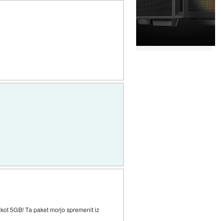
eč kot 5GB! Ta paket morjo spremenit iz