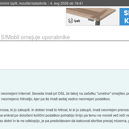
nimi izpiti, rezultat katastrofa
::
4. avg 2026 ob 19:41
»
S!Mobil omejuje uporabnike
 neomejeni internet. Seveda imaš pri DSL že takoj na začetku "umetno" omejitev, pri
z neomejeno hitrostjo, kjer pa še imaš sedaj vedno neomejen podatkov.
enosa, ki jo zakupiš. In dokler imaš to hitrost, ki si jo zakupil, imaš neomejen pren
i pa enkrat po določeni količini podatkov pohabijo linijo pa temu ne moreš več reči 
o dobri in te ne odklopijo, je pa predvidevam da kakovost storitve precej mizerna, 