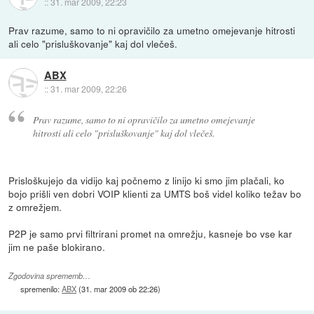
::
31. mar 2009, 22:23
Prav razume, samo to ni opravičilo za umetno omejevanje hitrosti
ali celo "prisluškovanje" kaj dol vlečeš.
ABX
::
31. mar 2009, 22:26
Prav razume, samo to ni opravičilo za umetno omejevanje
hitrosti ali celo "prisluškovanje" kaj dol vlečeš.
Prisloškujejo da vidijo kaj počnemo z linijo ki smo jim plačali, ko
bojo prišli ven dobri VOIP klienti za UMTS boš videl koliko težav bo
z omrežjem.
P2P je samo prvi filtrirani promet na omrežju, kasneje bo vse kar
jim ne paše blokirano.
Zgodovina sprememb…
spremenilo:
ABX
(
31. mar 2009 ob 22:26
)