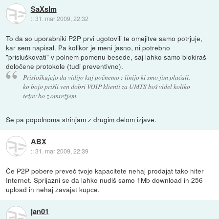
SaXsIm
::
31. mar 2009, 22:32
To da so uporabniki P2P prvi ugotovili te omejitve samo potrjuje,
kar sem napisal. Pa kolikor je meni jasno, ni potrebno
"prisluškovati" v polnem pomenu besede, saj lahko samo blokiraš
določene protokole (tudi preventivno).
Prisloškujejo da vidijo kaj počnemo z linijo ki smo jim plačali,
ko bojo prišli ven dobri VOIP klienti za UMTS boš videl koliko
težav bo z omrežjem.
Se pa popolnoma strinjam z drugim delom izjave.
ABX
::
31. mar 2009, 22:39
Če P2P pobere preveč tvoje kapacitete nehaj prodajat tako hiter
Internet. Sprijazni se da lahko nudiš samo 1Mb download in 256
upload in nehaj zavajat kupce.
jan01