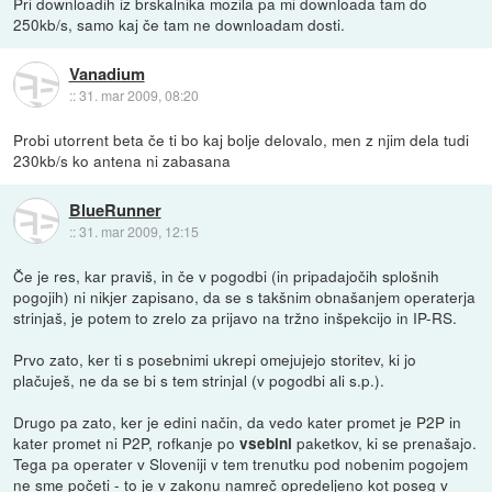
Pri downloadih iz brskalnika mozila pa mi downloada tam do
250kb/s, samo kaj če tam ne downloadam dosti.
Vanadium
::
31. mar 2009, 08:20
Probi utorrent beta če ti bo kaj bolje delovalo, men z njim dela tudi
230kb/s ko antena ni zabasana
BlueRunner
::
31. mar 2009, 12:15
Če je res, kar praviš, in če v pogodbi (in pripadajočih splošnih
pogojih) ni nikjer zapisano, da se s takšnim obnašanjem operaterja
strinjaš, je potem to zrelo za prijavo na tržno inšpekcijo in IP-RS.
Prvo zato, ker ti s posebnimi ukrepi omejujejo storitev, ki jo
plačuješ, ne da se bi s tem strinjal (v pogodbi ali s.p.).
Drugo pa zato, ker je edini način, da vedo kater promet je P2P in
kater promet ni P2P, rofkanje po
paketkov, ki se prenašajo.
vsebini
Tega pa operater v Sloveniji v tem trenutku pod nobenim pogojem
ne sme početi - to je v zakonu namreč opredeljeno kot poseg v