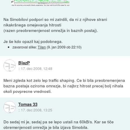
Na Simobilovi podpori so mi zatrdili, da ni z njihove strani
nikakršnega omejevanja hitrosti
(razen preobremenjenost omrežja in baznih postaj).
Je še kdo opazil kaj podobnega.
zavaroval slike:
Tilen
(
9. jan 2009 ob 22:10
)
BlazP
::
17. dec 2008, 12:48
Meni zgleda kot zelo lep traffic shaping. Ce bi bila preobremenjena
bazna postaja oziroma omrezje, bi najbrz hitrost precej bolj nihala
okoli povprecne vrednosti.
Tomas 33
::
17. dec 2008, 13:25
Do sedaj mi je, sedaj pa se lepo ustali na 60kB/s. Kar se tiče
obremenjenosti omrežja je bila izjava Simobila.