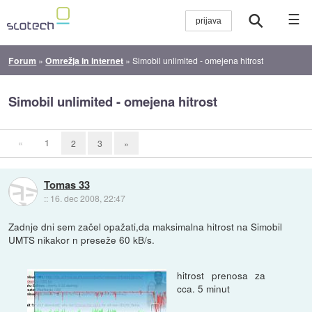
☰
Forum
»
Omrežja in internet
»
Simobil unlimited - omejena hitrost
Simobil unlimited - omejena hitrost
«
1
2
3
»
Tomas 33
::
16. dec 2008, 22:47
Zadnje dni sem začel opažati,da maksimalna hitrost na Simobil
UMTS nikakor n preseže 60 kB/s.
hitrost prenosa za
cca. 5 minut