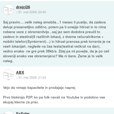
drejci26
::
31. mar 2009, 20:45
Saj pravim.....velik nateg simobila...1 mesec ti pustijo, da zadeva
deluje presenetljivo odlično, potem pa ti omejijo hitrost in to nima
nobene veze z obremenitvijo...saj jaz sem dodobra preučil to
zadevo in stestiral(6 različnih lokacij, z dvema računalnikoma +
mobilni telefon(Symtorrent)...) in hitrost prenosa prek torrenta je na
vseh lokacijah, neglede na čas testa(testiral večkrat na dan),
vedno enaka- ne gre prek 38kb/s. Zdaj pa mi povejte, da je po celi
sloveniji enako vse obremenjeno? Ma ni šans. Zame je to velik
nateg.
ABX
::
31. mar 2009, 21:24
Vejo da nimajo kapacitete in prodajajo naprej.
Prvo blokirajo P2P, ko pa folk navali na Youtube in podobno vse
skupaj klecne za prav.
SaXsIm