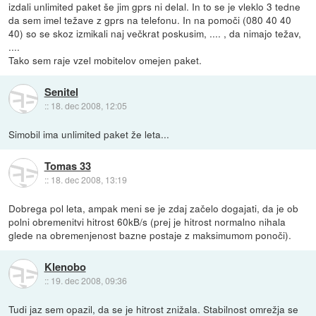
izdali unlimited paket še jim gprs ni delal. In to se je vleklo 3 tedne
da sem imel težave z gprs na telefonu. In na pomoči (080 40 40
40) so se skoz izmikali naj večkrat poskusim, .... , da nimajo težav,
....
Tako sem raje vzel mobitelov omejen paket.
Senitel
::
18. dec 2008, 12:05
Simobil ima unlimited paket že leta...
Tomas 33
::
18. dec 2008, 13:19
Dobrega pol leta, ampak meni se je zdaj začelo dogajati, da je ob
polni obremenitvi hitrost 60kB/s (prej je hitrost normalno nihala
glede na obremenjenost bazne postaje z maksimumom ponoči).
Klenobo
::
19. dec 2008, 09:36
Tudi jaz sem opazil, da se je hitrost znižala. Stabilnost omrežja se