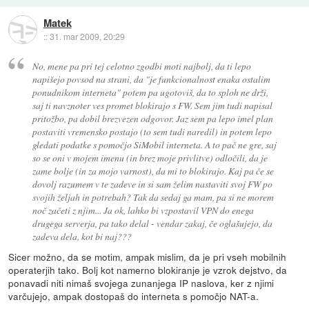
Matek
::
31. mar 2009, 20:29
No, mene pa pri tej celotno zgodbi moti najbolj, da ti lepo
napišejo povsod na strani, da "je funkcionalnost enaka ostalim
ponudnikom interneta" potem pa ugotoviš, da to sploh ne drži,
saj ti navznoter ves promet blokirajo s FW. Sem jim tudi napisal
pritožbo, pa dobil brezvezen odgovor. Jaz sem pa lepo imel plan
postaviti vremensko postajo (to sem tudi naredil) in potem lepo
gledati podatke s pomočjo SiMobil interneta. A to pač ne gre, saj
so se oni v mojem imenu (in brez moje privlitve) odločili, da je
zame bolje (in za mojo varnost), da mi to blokirajo. Kaj pa če se
dovolj razumem v te zadeve in si sam želim nastaviti svoj FW po
svojih željah in potrebah? Tak da sedaj ga mam, pa si ne morem
noč začeti z njim... Ja ok, lahko bi vzpostavil VPN do enega
drugega serverja, pa tako delal - vendar zakaj, če oglašujejo, da
zadeva dela, kot bi naj???
Sicer možno, da se motim, ampak mislim, da je pri vseh mobilnih
operaterjih tako. Bolj kot namerno blokiranje je vzrok dejstvo, da
ponavadi niti nimaš svojega zunanjega IP naslova, ker z njimi
varčujejo, ampak dostopaš do interneta s pomočjo NAT-a.