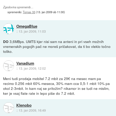
Zgodovina sprememb…
spremenilo:
Tomas 33
(
13. jan 2009 ob 11:00
)
OmegaBlue
::
13. jan 2009, 11:03
3,6MBps. UMTS kjer nisi sam na anteni in pri vseh možnih
DO
vremenskih pogojih pač ne moreš pričakovat, da ti bo vleklo točno
toliko.
Vanadium
::
13. jan 2009, 12:02
Meni tudi prodaja mobitel 7.2 mbit za 29€ na mesec mam pa
recimo 0.256 mbit 60% meseca, 30% mam cca 0,5-1 mbit 10% pa
okol 2-3mbit. In kam naj se pritožim? nikamor in se tudi ne mislim,
ker je vsaj flate rate in lepo piše do 7.2 mbit.
Klenobo
::
13. jan 2009, 16:49