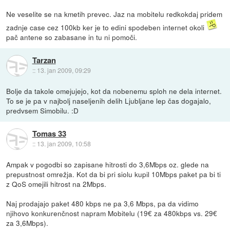
Ne veselite se na kmetih prevec. Jaz na mobitelu redkokdaj pridem
zadnje case cez 100kb ker je to edini spodeben internet okoli
pač antene so zabasane in tu ni pomoči.
Tarzan
::
13. jan 2009, 09:29
Bolje da takole omejujejo, kot da nobenemu sploh ne dela internet.
To se je pa v najbolj naseljenih delih Ljubljane lep čas dogajalo,
predvsem Simobilu. :D
Tomas 33
::
13. jan 2009, 10:58
Ampak v pogodbi so zapisane hitrosti do 3,6Mbps oz. glede na
prepustnost omrežja. Kot da bi pri siolu kupil 10Mbps paket pa bi ti
z QoS omejili hitrost na 2Mbps.
Naj prodajajo paket 480 kbps ne pa 3,6 Mbps, pa da vidimo
njihovo konkurenčnost napram Mobitelu (19€ za 480kbps vs. 29€
za 3,6Mbps).