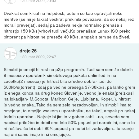
::
30. mar 2009, 20:03
Dvakrat sem klical na helpdesk, potem so kao opravljali neke
meritve (se mi je takrat večkrat prekinila povezava, da so nekaj rez
morali preverjat), sedaj pa zadeva nekje normalno prenaša s
hitrostjo 150 kB/s(vrhovi tudi več).Ko prenašam Lunux ISO preko
bittorent pa hitrost ne preseže 40 kB/s, ampak s tem se da živeti.
drejci26
::
30. mar 2009, 22:47
Simobil je omejil hitrost na p2p programih. Tudi sam sem že dobrih
9 mesecev uporabnik simobilovega paketa unlimited in na
začetku(2 meseca) je hitrost bila izredno dobra- tudi do
500kb/s(torrent), zdaj pa več ne presega 37-38kb/s, pa lahko grem
iz enega konca na drug konec Slovenije, vedno je enaka(preizkusil
na lokacijah- M.Sobota, Maribor, Celje, Ljubljana, Koper..), hitrost
je vedno enaka..Tako da sem zelo nezadovoljen. In simobil ima to
omejeno, to omejijo vsakemu uporabniku, ne takoj, ampak po nekaj
tednih uporabe.. Najraje bi jim to v gobec zabil...no, seveda sem
napisal pritožbo in dobil eno leto 50% popust pri naročnini, samo to
ni rešitev..če bi dobil 90% popust pa ne bi bil zadovoljen...to sranje
naj oni samo imajo in si omejujejo..