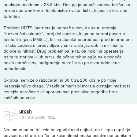
analogne modeme z 28.8 kbs. Res pa je ponoči zadeva boljša, ko
ni več uporabnikov in telefonistov (razen tistih, ki pustijo čez noč
torente).
Problem UMTS interneta je namreč v tem, da se tu prodaja
"frekvenčni ostanek", torej del spektra, ki ga ne porabi govorna
telefonija (plus MMS...), ki ima absolutno prednost pred internetom
in tako zadeva ni predvidljiva v smislu, da jaz dobim minimalno
določeno hitrost. Drug problem pa je ta, da mobilna operaterja
tržita te storitve kljub temu, da očitno tehnologija ne omogoča
novih naročnikov, nadgradnje omrežja so pa stvar oddaljene
prihodnosti.
Skratka, sem zelo razočaran in 30 € za 200 kbs je po moje
nesprejemljivo drago. V takih primerih bi morala obstajati možnost
cenejše naročnine ali sporazumne prekinitve pogodbe brez
kakšnih penalov.
urosh
::
31. mar 2009, 13:52
No, mene pa pri tej celotno zgodbi moti najbolj, da ti lepo napišejo
povsod na strani, da "je funkcionalnost enaka ostalim ponudnikom