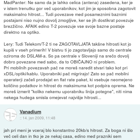
MadPanter: Ne samo da je lahko celica (antena) zasedena, ker je
v istem trenutku gor več uporabnikov, kot jim je sposobna zagotovit
maksimalno hitrost... Tudi povezave med posameznimi baznimi
postajami niso nujno dovolj zmogljive, ker se jih dostikrat povezuje
brezžično. AFAIK edino T-2 povezuje vse svoje bazne postaje
direktno na optiko.
Lery: Tudi Telekom/T-2 ti ne ZAGOTAVLJATA takšne hitrosti kot jo
kupiš v vseh primerih! V bistvu ti jo zagotavljajo samo do centrale
oziroma do DSLAM-a. So pa centrale v Sloveniji na srečo dovolj
dobro povezane med sabo, da to OBIČAJNO ni problem.
Pri mobilnih povezavah pač ne moreš naredit stvari tako kot pri
xDSL/optiki/kablu. Uporabniki pač migrirajo! Zato so pač mobilni
operaterji začeli prodajat en flat rate paket, ki vsebuje neomejeno
količino podatkov in hitrost do maksimuma kot podpira oprema. Ne
moreš izmerit "koliko nekemu uporabniku linija potegne", niti nima
nekega hudega smisla omejevat najvišje hitrosti...
Vanadium
::
14. jan 2009, 11:48
jah pri meni je vceraj blo konstantno 20kb/s hitrost. Za boga ni šlo
več celi dan in tko je ze nekaj casa, edino med prazniki sem