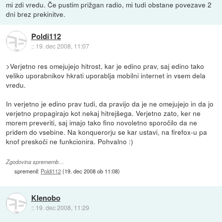
mi zdi vredu. Če pustim prižgan radio, mi tudi obstane povezave 2
dni brez prekinitve.
Poldi112
::
19. dec 2008, 11:07
>Verjetno res omejujejo hitrost, kar je edino prav, saj edino tako
veliko uporabnikov hkrati uporablja mobilni internet in vsem dela
vredu.
In verjetno je edino prav tudi, da pravijo da je ne omejujejo in da jo
verjetno propagirajo kot nekaj hitrejšega. Verjetno zato, ker ne
morem preveriti, saj imajo tako fino novoletno sporočilo da ne
pridem do vsebine. Na konquerorju se kar ustavi, na firefox-u pa
knof preskoči ne funkcionira. Pohvalno :)
Zgodovina sprememb…
spremenil:
Poldi112
(
19. dec 2008 ob 11:08
)
Klenobo
::
19. dec 2008, 11:29