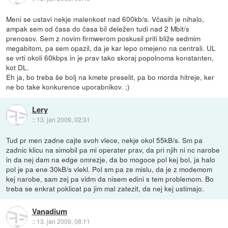
Meni se ustavi nekje malenkost nad 600kb/s. Včasih je nihalo,
ampak sem od časa do časa bil deležen tudi nad 2 Mbit/s
prenosov. Sem z novim firmwerom poskusil priti bliže sedmim
megabitom, pa sem opazil, da je kar lepo omejeno na centrali. UL
se vrti okoli 60kbps in je prav tako skoraj popolnoma konstanten,
kot DL.
Eh ja, bo treba še bolj na kmete preselit, pa bo morda hitreje, ker
ne bo take konkurence uporabnikov. ;)
Lery
::
13. jan 2009, 02:31
Tud pr men zadne cajte svoh vlece, nekje okol 55kB/s. Sm pa
zadnic klicu na simobil pa mi operater prav, da pri njih ni nc narobe
in da nej dam na edge omrezje, da bo mogoce pol kej bol, ja halo
pol je pa ene 30kB/s vlekl. Pol sm pa ze mislu, da je z modemom
kej narobe, sam zej pa vidm da nisem edini s tem problemom. Bo
treba se enkrat poklicat pa jim mal zatezit, da nej kej ustimajo.
Vanadium
::
13. jan 2009, 08:11