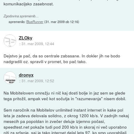
komunikacijsko zasebnost.
Zgodovina sprememb…
spremenilo:
BlueRunner
(
31. mar 2009 ob 12:16
)
ZLOky
::
31. mar 2009, 12:44
Dejstvo je pač, da so centrale zabasane. In dokler jih ne bodo
nadgradili oz. spravili v promet, bo pač tako.
dronyx
::
31. mar 2009, 12:52
Na Mobitelovem omrežju ni nič kaj dosti bolje in jaz sem se glede
tega pritožil, ampak več kot sočutja in "razumevanja" nisem dobil.
Sem naročnik na Mobitelov unlimited instant internet in kake pol
leta je zadeva delovala solidno, z okrog 1200 kb/s. V zadnjih nekaj
mesecih pa popoldan in zvečer deluje izjemno počasi,
speedtest.net pokaže tudi pod 200 kb/s in skoraj ni več uporabno
niti za srfanje, saj je tako internet delal leta 97, ko smo uporabljali