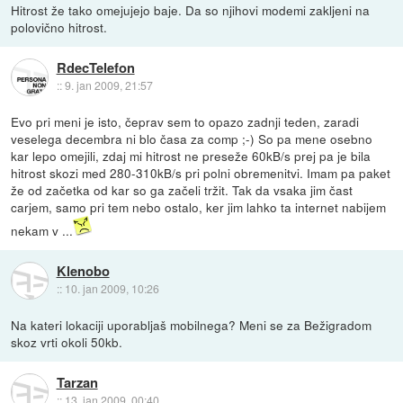
Hitrost že tako omejujejo baje. Da so njihovi modemi zakljeni na
polovično hitrost.
RdecTelefon
::
9. jan 2009, 21:57
Evo pri meni je isto, čeprav sem to opazo zadnji teden, zaradi
veselega decembra ni blo časa za comp ;-) So pa mene osebno
kar lepo omejili, zdaj mi hitrost ne preseže 60kB/s prej pa je bila
hitrost skozi med 280-310kB/s pri polni obremenitvi. Imam pa paket
že od začetka od kar so ga začeli tržit. Tak da vsaka jim čast
carjem, samo pri tem nebo ostalo, ker jim lahko ta internet nabijem
nekam v ...
Klenobo
::
10. jan 2009, 10:26
Na kateri lokaciji uporabljaš mobilnega? Meni se za Bežigradom
skoz vrti okoli 50kb.
Tarzan
::
13. jan 2009, 00:40