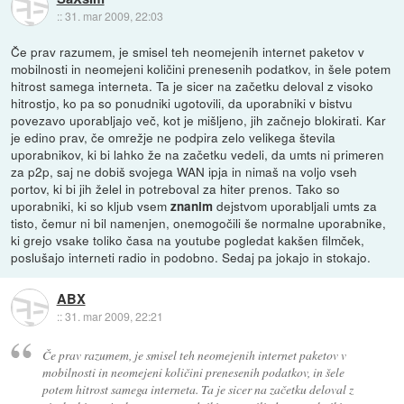
::
31. mar 2009, 22:03
Če prav razumem, je smisel teh neomejenih internet paketov v
mobilnosti in neomejeni količini prenesenih podatkov, in šele potem
hitrost samega interneta. Ta je sicer na začetku deloval z visoko
hitrostjo, ko pa so ponudniki ugotovili, da uporabniki v bistvu
povezavo uporabljajo več, kot je mišljeno, jih začnejo blokirati. Kar
je edino prav, če omrežje ne podpira zelo velikega števila
uporabnikov, ki bi lahko že na začetku vedeli, da umts ni primeren
za p2p, saj ne dobiš svojega WAN ipja in nimaš na voljo vseh
portov, ki bi jih želel in potreboval za hiter prenos. Tako so
uporabniki, ki so kljub vsem
dejstvom uporabljali umts za
znanim
tisto, čemur ni bil namenjen, onemogočili še normalne uporabnike,
ki grejo vsake toliko časa na youtube pogledat kakšen filmček,
poslušajo interneti radio in podobno. Sedaj pa jokajo in stokajo.
ABX
::
31. mar 2009, 22:21
Če prav razumem, je smisel teh neomejenih internet paketov v
mobilnosti in neomejeni količini prenesenih podatkov, in šele
potem hitrost samega interneta. Ta je sicer na začetku deloval z