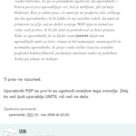
visoko hitrostjo, ko pa so ponudniki ugotovili, da uporabniki v
bistvu povezavo uporabljajo več, kot je mišljeno, jih začnejo
blokirati. Kar je edino prav, če omrežje ne podpira zelo velikega
števila uporabnikov, ki bi lahko že na začetku vedeli, da umts ni
primeren za p2p, saj ne dobiš svojega WAN ipja in nimaš na
voljo vseh portov, ki bi jih želel in potreboval za hiter prenos.
Tako so uporabniki, ki so kljub vsem
znanim
dejstvom
uporabljali umts za tisto, čemur ni bil namenjen, onemogočili še
normalne uporabnike, ki grejo vsake toliko časa na youtube
pogledat kakšen filmček, poslušajo interneti radio in podobno.
Sedaj pa jokajo in stokajo.
Ti prav ne razumeš.
Uporabniki P2P so prvi ki so ugotovili omejitve tega omrežja. Zdaj
ko več ljudi uporablja UMTS, nič več ne dela.
Zgodovina sprememb…
spremenilo:
ABX
(
31. mar 2009 ob 22:24
)
Utk