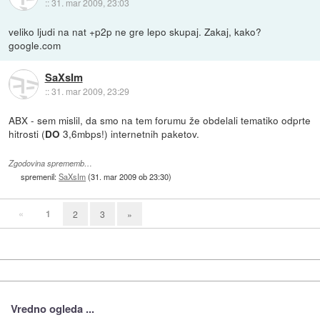
::
31. mar 2009, 23:03
veliko ljudi na nat +p2p ne gre lepo skupaj. Zakaj, kako?
google.com
SaXsIm
::
31. mar 2009, 23:29
ABX - sem mislil, da smo na tem forumu že obdelali tematiko odprte
hitrosti (
3,6mbps!) internetnih paketov.
DO
Zgodovina sprememb…
spremenil:
SaXsIm
(
31. mar 2009 ob 23:30
)
«
1
2
3
»
Vredno ogleda ...