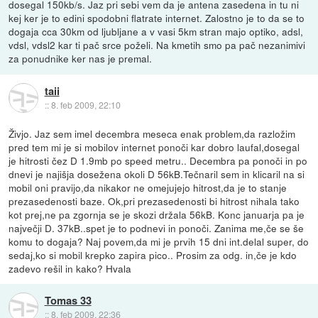
dosegal 150kb/s. Jaz pri sebi vem da je antena zasedena in tu ni
kej ker je to edini spodobni flatrate internet. Zalostno je to da se to
dogaja cca 30km od ljubljane a v vasi 5km stran majo optiko, adsl,
vdsl, vdsl2 kar ti pač srce poželi. Na kmetih smo pa pač nezanimivi
za ponudnike ker nas je premal.
taii
::
8. feb 2009, 22:10
Živjo. Jaz sem imel decembra meseca enak problem,da razložim
pred tem mi je si mobilov internet ponoči kar dobro laufal,dosegal
je hitrosti čez D 1.9mb po speed metru.. Decembra pa ponoči in po
dnevi je najišja dosežena okoli D 56kB.Tečnaril sem in klicaril na si
mobil oni pravijo,da nikakor ne omejujejo hitrost,da je to stanje
prezasedenosti baze. Ok,pri prezasedenosti bi hitrost nihala tako
kot prej,ne pa zgornja se je skozi držala 56kB. Konc januarja pa je
največji D. 37kB..spet je to podnevi in ponoči. Zanima me,če se še
komu to dogaja? Naj povem,da mi je prvih 15 dni int.delal super, do
sedaj,ko si mobil krepko zapira pico.. Prosim za odg. in,če je kdo
zadevo rešil in kako? Hvala
Tomas 33
::
8. feb 2009, 22:36