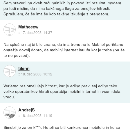
Sem preveril na dveh računalnikih in povsod isti rezultat, modem
pa tudi mislim, da nima kakšnega flaga za omejitev hitrosti.
Sprašujem, če še ima še kdo takšne izkušnje z prenosom.
Matheeew
::
17. dec 2008, 14:37
Na splošno naj bi bilo znano, da ima trenutno le Mobitel porihtano
omrežje dovolj dobro, da mobilni internet lauufa kot je treba (pa še
to ne povsod).
tilenn
::
18. dec 2008, 10:12
Verjetno res omejujejo hitrost, kar je edino prav, saj edino tako
veliko uporabnikov hkrati uporablja mobilni internet in vsem dela
vredu.
AndrejS
::
18. dec 2008, 11:19
Simobil je za en k***r. Hoteli so biti konkurenca mobitelu in ko so