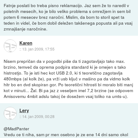
Fatnje poslati bo treba pisno reklamacijo. Jaz sem že to naredil v
poletnih mesecih, ko je bilo veliko problema s omrežjem in sem bil
potem 6 mesecev brez naročni. Mislim, da bom to storil spet ta
teden in videl, če bom dobil deležen takšenega popusta ali pa vsaj
zmnajšanje naročnine.
Karen
::
13. jan 2009, 17:55
Nisem prepričan da v pogodbi piše da ti zagotavljajo tako max.
brzino, temveč da oprema podpira standard ki je omejen s tako
histrostjo. To je isti hec kot USB 2.0, ki ti teoretično zagotavlja
480mbps (al kolk že), pa vrži usb ključ v mašino pa da vidmo kolk
hitr bo en dvd skopiran gor. Po teoretični hitrosti bi moralo biti manj
kot v minuti... Žal. Bi pa jaz z veseljem imel 7,2 brzine (se odpovem
Amisovemu 4mbit adslu takoj če dosežem vsaj toliko na umts-u).
Lery
::
14. jan 2009, 00:28
@MadPanter
Vredu ce ti niha, sam pr men osebno je ze ene 14 dni samo okol