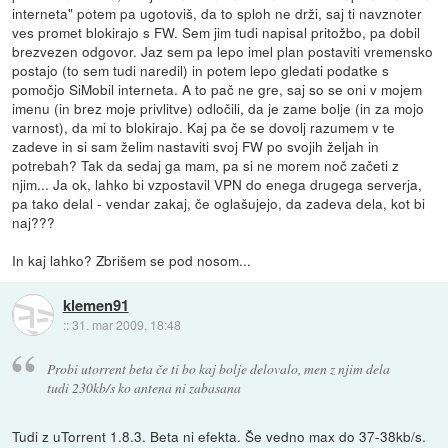
interneta" potem pa ugotoviš, da to sploh ne drži, saj ti navznoter
ves promet blokirajo s FW. Sem jim tudi napisal pritožbo, pa dobil
brezvezen odgovor. Jaz sem pa lepo imel plan postaviti vremensko
postajo (to sem tudi naredil) in potem lepo gledati podatke s
pomočjo SiMobil interneta. A to pač ne gre, saj so se oni v mojem
imenu (in brez moje privlitve) odločili, da je zame bolje (in za mojo
varnost), da mi to blokirajo. Kaj pa če se dovolj razumem v te
zadeve in si sam želim nastaviti svoj FW po svojih željah in
potrebah? Tak da sedaj ga mam, pa si ne morem noč začeti z
njim... Ja ok, lahko bi vzpostavil VPN do enega drugega serverja,
pa tako delal - vendar zakaj, če oglašujejo, da zadeva dela, kot bi
naj???
In kaj lahko? Zbrišem se pod nosom...
klemen91
::
31. mar 2009, 18:48
Probi utorrent beta če ti bo kaj bolje delovalo, men z njim dela
tudi 230kb/s ko antena ni zabasana
Tudi z uTorrent 1.8.3. Beta ni efekta. Še vedno max do 37-38kb/s.