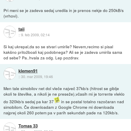
Pri meni se je zadeva sedaj uredila in je prenos nekje do 250kB/s
(vrhovi).
taii
::
9. feb 2009, 02:14
Si kaj ukrepal,da so se stvari umirile? Nevem,recimo si pisal
kakšno pritožboali kaj podobnega? Ali se je zadeva umirila sama
od sebe? Pa..hvala za odg. Lep pozdrav.
klemen91
::
30. mar 2009, 19:46
Men tale simobilov net dol vleče največ 37kb/s (hitrost se giblje
okoli te številke, a nikoli je ne preseže),včasih mi je torrente vleklo
do 320kb/s sedaj pa kar 37
in se postal totalno razočaran nad
simobilom. Če downloadam z Google Chrome mi downloada
najprej okoli 260 potem pa v parih sekundah pade na 120kb/s.
Tomas 33