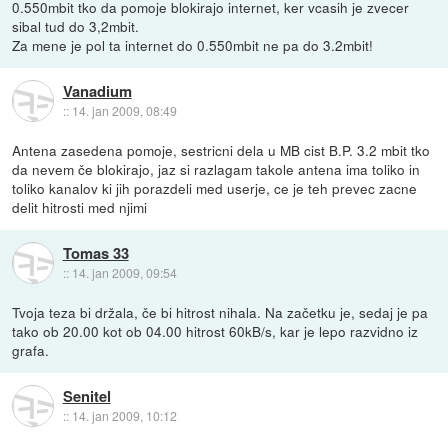
0.550mbit tko da pomoje blokirajo internet, ker vcasih je zvecer
sibal tud do 3,2mbit.
Za mene je pol ta internet do 0.550mbit ne pa do 3.2mbit!
Vanadium
::
14. jan 2009, 08:49
Antena zasedena pomoje, sestricni dela u MB cist B.P. 3.2 mbit tko
da nevem če blokirajo, jaz si razlagam takole antena ima toliko in
toliko kanalov ki jih porazdeli med userje, ce je teh prevec zacne
delit hitrosti med njimi
Tomas 33
::
14. jan 2009, 09:54
Tvoja teza bi držala, če bi hitrost nihala. Na začetku je, sedaj je pa
tako ob 20.00 kot ob 04.00 hitrost 60kB/s, kar je lepo razvidno iz
grafa.
Senitel
::
14. jan 2009, 10:12