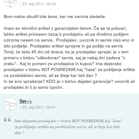
::
23. sep 2011, 09:34
Bom malce obudil tole temo, ker me zanima sledeče:
Imam en tehnični artikel z garancijskim listom. Če se ta pokvari,
lahko artikel prinesem nazaj k prodajalcu ali pa direktno pošljem
oziroma nesem na servis.. Prodajalec, uvoznik in servis niso eno in
isto podjetje. Prodajalec artikel sprejme in ga pošlje na servis.
Torej: če teče 45 dni od dneva, ko je prodajalec sprejel, je v tem
primeru v bistvu "oškodovan" servis, saj je nekaj dni zadeva "v
zraku".. Kaj to pomeni za prodajalca in kupca? Ima dejansko
prodajalec v bistvu KOT POSREDNIK kaj "časa" za pošiljanje artikla
na pooblaščeni servis, ali se šteje kar tisti dan ?
In še eno vprašanje? KDO je v bistvu dajalec garancije? uvoznik ali
prodajalec,ki ti jo samo izpolni..
5er-->
::
23. sep 2011, 09:41
Ima dejansko prodajalec v bistvu KOT POSREDNIK kaj "časa"
za pošiljanje artikla na pooblaščeni servis, ali se šteje kar tisti
dan ?