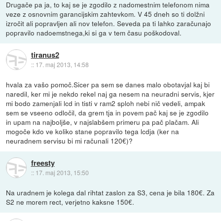
Drugače pa ja, to kaj se je zgodilo z nadomestnim telefonom nima
veze z osnovnim garancijskim zahtevkom. V 45 dneh so ti dolžni
izročit ali popravljen ali nov telefon. Seveda pa ti lahko zaračunajo
popravilo nadoemstnega,ki si ga v tem času poškodoval.
tiranus2
::
17. maj 2013, 14:58
hvala za vašo pomoč.Sicer pa sem se danes malo obotavjal kaj bi
naredil, ker mi je nekdo rekel naj ga nesem na neuradni servis, kjer
mi bodo zamenjali lcd in tisti v ram2 sploh nebi nič vedeli, ampak
sem se vseeno odločil, da grem tja in povem pač kaj se je zgodilo
in upam na najboljše, v najslabšem primeru pa pač plačam. Ali
mogoče kdo ve koliko stane popravilo tega lcdja (ker na
neuradnem servisu bi mi računali 120€)?
freesty
::
17. maj 2013, 15:50
Na uradnem je kolega dal rihtat zaslon za S3, cena je bila 180€. Za
S2 ne morem rect, verjetno kaksne 150€.