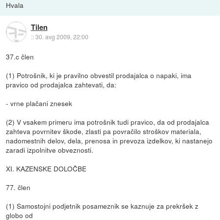
Hvala
Tilen
::
30. avg 2009, 22:00
37.c člen
(1) Potrošnik, ki je pravilno obvestil prodajalca o napaki, ima
pravico od prodajalca zahtevati, da:
- vrne plačani znesek
(2) V vsakem primeru ima potrošnik tudi pravico, da od prodajalca
zahteva povrnitev škode, zlasti pa povračilo stroškov materiala,
nadomestnih delov, dela, prenosa in prevoza izdelkov, ki nastanejo
zaradi izpolnitve obveznosti.
XI. KAZENSKE DOLOČBE
77. člen
(1) Samostojni podjetnik posameznik se kaznuje za prekršek z
globo od