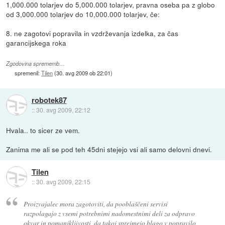
1,000.000 tolarjev do 5,000.000 tolarjev, pravna oseba pa z globo
od 3,000.000 tolarjev do 10,000.000 tolarjev, če:
8. ne zagotovi popravila in vzdrževanja izdelka, za čas
garancijskega roka
Zgodovina sprememb…
spremenil:
Tilen
(
30. avg 2009 ob 22:01
)
robotek87
::
30. avg 2009, 22:12
Hvala.. to sicer ze vem.
Zanima me ali se pod teh 45dni stejejo vsi ali samo delovni dnevi.
Tilen
::
30. avg 2009, 22:15
Proizvajalec mora zagotoviti, da pooblaščeni servisi
razpolagajo z vsemi potrebnimi nadomestnimi deli za odpravo
okvar in pomanjkljivosti, da takoj sprejmejo blago v popravilo