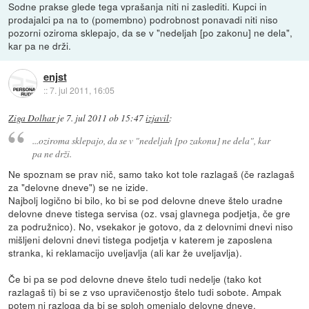
Sodne prakse glede tega vprašanja niti ni zaslediti. Kupci in
prodajalci pa na to (pomembno) podrobnost ponavadi niti niso
pozorni oziroma sklepajo, da se v "nedeljah [po zakonu] ne dela",
kar pa ne drži.
enjst
::
7. jul 2011, 16:05
Ziga Dolhar
je
7. jul 2011 ob 15:47
izjavil
:
...oziroma sklepajo, da se v "nedeljah [po zakonu] ne dela", kar
pa ne drži.
Ne spoznam se prav nič, samo tako kot tole razlagaš (če razlagaš
za "delovne dneve") se ne izide.
Najbolj logično bi bilo, ko bi se pod delovne dneve štelo uradne
delovne dneve tistega servisa (oz. vsaj glavnega podjetja, če gre
za podružnico). No, vsekakor je gotovo, da z delovnimi dnevi niso
mišljeni delovni dnevi tistega podjetja v katerem je zaposlena
stranka, ki reklamacijo uveljavlja (ali kar že uveljavlja).
Če bi pa se pod delovne dneve štelo tudi nedelje (tako kot
razlagaš ti) bi se z vso upravičenostjo štelo tudi sobote. Ampak
potem ni razloga da bi se sploh omenjalo delovne dneve.