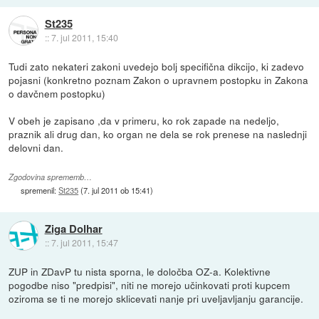
St235
::
7. jul 2011, 15:40
Tudi zato nekateri zakoni uvedejo bolj specifična dikcijo, ki zadevo
pojasni (konkretno poznam Zakon o upravnem postopku in Zakona
o davčnem postopku)
V obeh je zapisano ,da v primeru, ko rok zapade na nedeljo,
praznik ali drug dan, ko organ ne dela se rok prenese na naslednji
delovni dan.
Zgodovina sprememb…
spremenil:
St235
(
7. jul 2011 ob 15:41
)
Ziga Dolhar
::
7. jul 2011, 15:47
ZUP in ZDavP tu nista sporna, le določba OZ-a. Kolektivne
pogodbe niso "predpisi", niti ne morejo učinkovati proti kupcem
oziroma se ti ne morejo sklicevati nanje pri uveljavljanju garancije.