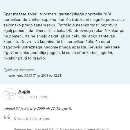
Spet mešate stvari. V primeru garancijskega popravila NISI
upravičen do vrnitve kupnine, tudi če izdelka ni mogoče popraviti v
zakonsko predpisanem roku. Potrdilo o nesmotrnosti popravila
zgolj pomeni, da nima smisla čakat 45. dnevnega roka. Nikakor pa
ne pomeni, da ne smejo čakat, ali pa celo, da lahko zahtevaš
kupnino. Do vrnitve kupnine, bi bil upravičen šele, če ne bi
zagotovili ustreznega nadomestnega aparata. Seveda nekatere
trgovine lahko ponudijo pogoje, ki so za stranko bolj ugodni,
nikakor pa ni to pravilo.
Zgodovina sprememb…
spremenil:
St235
(
7. jul 2011 ob 12:21
)
Apple
::
7. jul 2011, 12:35
robotek87
je
30. avg 2009 ob 22:12
izjavil
:
Hvala.. to sicer ze vem.
Zanima me ali se pod teh 45dni stejejo vsi ali samo delovni