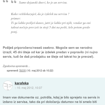
Samo dejanski dnevi, ko je an servisu.
Kako veš/dokazuješ, da je izdelek na servisu ?
primer:
Ti ga lahko pošlješ danes, jutri je lahko pri njih, vendar ga oni
takrat nočejo prevzeti in stoji 5 dni na pošti, šele potem gredo
ponj.
Pošlješ priporočeno/neseš osebno. Mogoče sem se nerodno
izrazil, 45 dni šteje od kar je izdelek predan v popravilo (ni nujno
servis, tudi če daš prodajalcu se šteje od takrat ko je prevzel).
Zgodovina sprememb…
spremenil:
St235
(
10. maj 2012 ob 10:22
)
karafeka
::
10. maj 2012, 10:37
Imam vse dokumente oz. potrdila, kdaj je bilo sprejeto na servis in
izdano iz servisa, tako da pri določanju datumov ne bi smelo biti