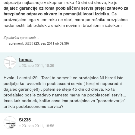
odpravijo najkasneje v skupnem roku 45 dni od dneva, ko je
dajalec garancije oziroma pooblaščeni servis prejel zahtevo za
. Če
brezplačno odpravo okvare in pomanjkljivosti izdelka
proizvajalec tega v tem roku ne stori, mora potrošniku brezplačno
nadomestiti tak izdelek z enakim novim in brezhibnim izdelkom.
Zgodovina sprememb…
spremenil:
St235
(
23. sep 2011 ob 09:59
)
tomaz-
::
23. sep 2011, 18:39
Hvala, Lakotnik29.. Torej to pomeni: ce prodajalec NI hkrati isto
podjetje kot uvoznik in pooblasceni servis ( torej ni neposredni
dajalec garancije!!) , potem se steje 45 dni od dneva, ko ta
prodajalec poslje zadevo namesto mene na pooblasceni servis...
Imas kak podatek, koliko casa ima prodajalec za "posredovanje"
artikla pooblascenemu servisu?
St235
::
23. sep 2011, 18:58