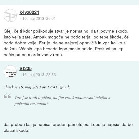
k4vz0024
::
16. maj 2013, 20:01
Glej, če ti kdor poškoduje stvar je normalno, da ti povrne škodo.
Isto velja zate. Ampak mogoče ne bodo terjali od tebe škode, če
bodo dobre volje. Fer je, da se najprej opravičiš in vpr. koliko si
dolžan. Včasih lepa beseda lepo mesto najde. Poskusi na lep
način pa bo morda vse v redu.
St235
::
16. maj 2013, 23:33
chuck
je
16. maj 2013 ob 19:41
izjavil
:
Torej se ti zdi logično, da jim vrneš nadomestni telefon s
počenim zaslonom?
daj preberi kaj je napisal preden pametuješ. Lepo je napsial da bo
plačal škodo.