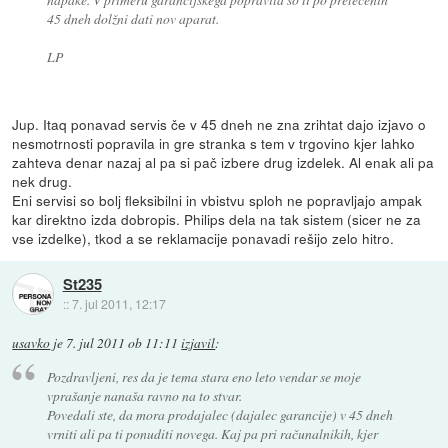
45 dneh dolžni dati nov aparat.
LP
Jup. Itaq ponavad servis če v 45 dneh ne zna zrihtat dajo izjavo o
nesmotrnosti popravila in gre stranka s tem v trgovino kjer lahko
zahteva denar nazaj al pa si pač izbere drug izdelek. Al enak ali pa
nek drug.
Eni servisi so bolj fleksibilni in vbistvu sploh ne popravljajo ampak
kar direktno izda dobropis. Philips dela na tak sistem (sicer ne za
vse izdelke), tkod a se reklamacije ponavadi rešijo zelo hitro.
St235
::
7. jul 2011, 12:17
usavko
je
7. jul 2011 ob 11:11
izjavil
:
Pozdravljeni, res da je tema stara eno leto vendar se moje
vprašanje nanaša ravno na to stvar.
Povedali ste, da mora prodajalec (dajalec garancije) v 45 dneh
vrniti ali pa ti ponuditi novega. Kaj pa pri računalnikih, kjer