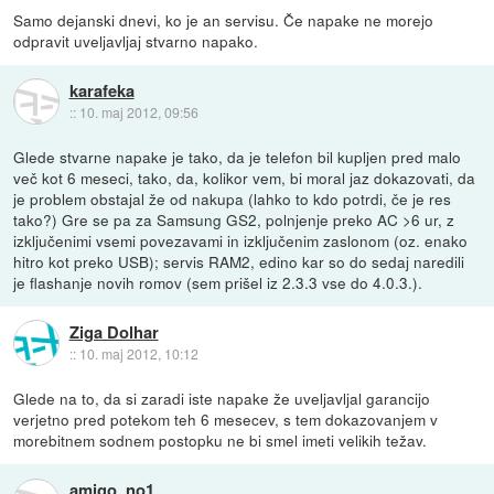
Samo dejanski dnevi, ko je an servisu. Če napake ne morejo
odpravit uveljavljaj stvarno napako.
karafeka
::
10. maj 2012, 09:56
Glede stvarne napake je tako, da je telefon bil kupljen pred malo
več kot 6 meseci, tako, da, kolikor vem, bi moral jaz dokazovati, da
je problem obstajal že od nakupa (lahko to kdo potrdi, če je res
tako?) Gre se pa za Samsung GS2, polnjenje preko AC >6 ur, z
izključenimi vsemi povezavami in izključenim zaslonom (oz. enako
hitro kot preko USB); servis RAM2, edino kar so do sedaj naredili
je flashanje novih romov (sem prišel iz 2.3.3 vse do 4.0.3.).
Ziga Dolhar
::
10. maj 2012, 10:12
Glede na to, da si zaradi iste napake že uveljavljal garancijo
verjetno pred potekom teh 6 mesecev, s tem dokazovanjem v
morebitnem sodnem postopku ne bi smel imeti velikih težav.
amigo_no1