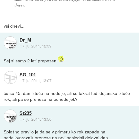
dnevi.
vsi dnevi...
Dr_M
::
7. jul 2011, 12:39
Sej si samo 2 leti prepozen
SG_101
::
7. jul 2011, 13:07
če se 45. dan izteče na nedeljo, ali se takrat tudi dejansko izteče
rok, ali pa se prenese na ponedeljek?
St235
::
7. jul 2011, 13:50
Splošno pravilo je da se v primeru ko rok zapade na
nedeljo/praznik prenese na prvi naslednji delovni dan.