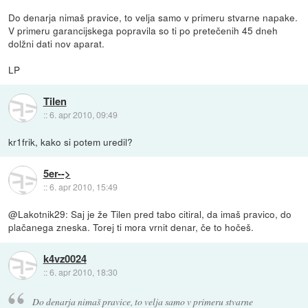
Do denarja nimaš pravice, to velja samo v primeru stvarne napake.
V primeru garancijskega popravila so ti po pretečenih 45 dneh
dolžni dati nov aparat.
LP
Tilen
::
6. apr 2010, 09:49
kr1frik, kako si potem uredil?
5er-->
::
6. apr 2010, 15:49
@Lakotnik29: Saj je že Tilen pred tabo citiral, da imaš pravico, do
plačanega zneska. Torej ti mora vrnit denar, če to hočeš.
k4vz0024
::
6. apr 2010, 18:30
Do denarja nimaš pravice, to velja samo v primeru stvarne