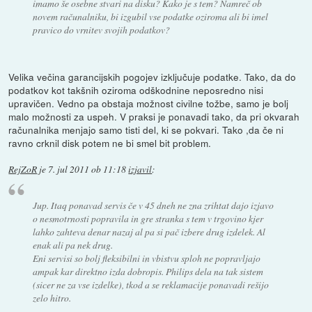
imamo še osebne stvari na disku? Kako je s tem? Namreč ob
novem računalniku, bi izgubil vse podatke oziroma ali bi imel
pravico do vrnitev svojih podatkov?
Velika večina garancijskih pogojev izključuje podatke. Tako, da do
podatkov kot takšnih oziroma odškodnine neposredno nisi
upravičen. Vedno pa obstaja možnost civilne tožbe, samo je bolj
malo možnosti za uspeh. V praksi je ponavadi tako, da pri okvarah
računalnika menjajo samo tisti del, ki se pokvari. Tako ,da če ni
ravno crknil disk potem ne bi smel bit problem.
RejZoR
je
7. jul 2011 ob 11:18
izjavil
:
Jup. Itaq ponavad servis če v 45 dneh ne zna zrihtat dajo izjavo
o nesmotrnosti popravila in gre stranka s tem v trgovino kjer
lahko zahteva denar nazaj al pa si pač izbere drug izdelek. Al
enak ali pa nek drug.
Eni servisi so bolj fleksibilni in vbistvu sploh ne popravljajo
ampak kar direktno izda dobropis. Philips dela na tak sistem
(sicer ne za vse izdelke), tkod a se reklamacije ponavadi rešijo
zelo hitro.