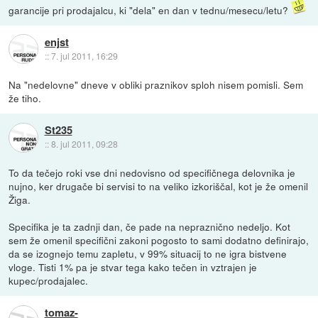
garancije pri prodajalcu, ki "dela" en dan v tednu/mesecu/letu?
enjst
::
7. jul 2011, 16:29
Na "nedelovne" dneve v obliki praznikov sploh nisem pomisli. Sem
že tiho.
St235
::
8. jul 2011, 09:28
To da tečejo roki vse dni nedovisno od specifičnega delovnika je
nujno, ker drugače bi servisi to na veliko izkoriščal, kot je že omenil
Žiga.
Specifika je ta zadnji dan, če pade na nepraznično nedeljo. Kot
sem že omenil specifični zakoni pogosto to sami dodatno definirajo,
da se izognejo temu zapletu, v 99% situacij to ne igra bistvene
vloge. Tisti 1% pa je stvar tega kako tečen in vztrajen je
kupec/prodajalec.
tomaz-