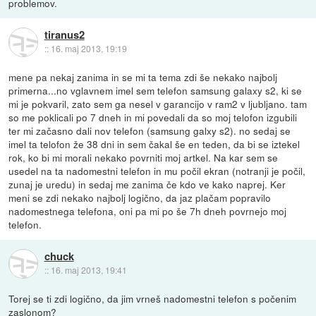
problemov.
tiranus2
::
16. maj 2013, 19:19
mene pa nekaj zanima in se mi ta tema zdi še nekako najbolj
primerna...no vglavnem imel sem telefon samsung galaxy s2, ki se
mi je pokvaril, zato sem ga nesel v garancijo v ram2 v ljubljano. tam
so me poklicali po 7 dneh in mi povedali da so moj telofon izgubili
ter mi začasno dali nov telefon (samsung galxy s2). no sedaj se
imel ta telofon že 38 dni in sem čakal še en teden, da bi se iztekel
rok, ko bi mi morali nekako povrniti moj artkel. Na kar sem se
usedel na ta nadomestni telefon in mu počil ekran (notranji je počil,
zunaj je uredu) in sedaj me zanima če kdo ve kako naprej. Ker
meni se zdi nekako najbolj logično, da jaz plačam popravilo
nadomestnega telefona, oni pa mi po še 7h dneh povrnejo moj
telefon.
chuck
::
16. maj 2013, 19:41
Torej se ti zdi logično, da jim vrneš nadomestni telefon s počenim
zaslonom?