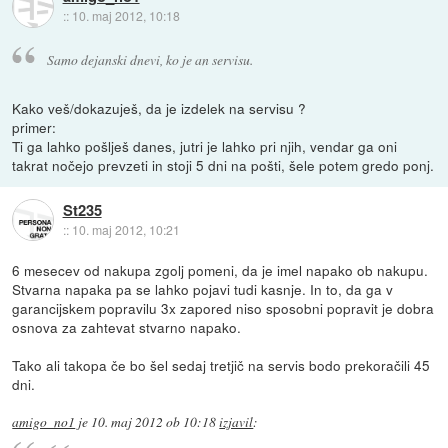
::
10. maj 2012, 10:18
Samo dejanski dnevi, ko je an servisu.
Kako veš/dokazuješ, da je izdelek na servisu ?
primer:
Ti ga lahko pošlješ danes, jutri je lahko pri njih, vendar ga oni
takrat nočejo prevzeti in stoji 5 dni na pošti, šele potem gredo ponj.
St235
::
10. maj 2012, 10:21
6 mesecev od nakupa zgolj pomeni, da je imel napako ob nakupu.
Stvarna napaka pa se lahko pojavi tudi kasnje. In to, da ga v
garancijskem popravilu 3x zapored niso sposobni popravit je dobra
osnova za zahtevat stvarno napako.
Tako ali takopa če bo šel sedaj tretjič na servis bodo prekoračili 45
dni.
amigo_no1
je
10. maj 2012 ob 10:18
izjavil
: