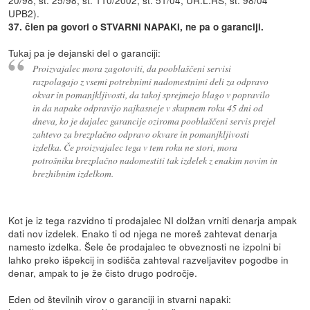
UPB2).
37. člen pa govori o STVARNI NAPAKI, ne pa o garanciji.
Tukaj pa je dejanski del o garanciji:
Proizvajalec mora zagotoviti, da pooblaščeni servisi
razpolagajo z vsemi potrebnimi nadomestnimi deli za odpravo
okvar in pomanjkljivosti, da takoj sprejmejo blago v popravilo
in da napake odpravijo najkasneje v skupnem roku 45 dni od
dneva, ko je dajalec garancije oziroma pooblaščeni servis prejel
zahtevo za brezplačno odpravo okvare in pomanjkljivosti
izdelka. Če proizvajalec tega v tem roku ne stori, mora
potrošniku brezplačno nadomestiti tak izdelek z enakim novim in
brezhibnim izdelkom.
Kot je iz tega razvidno ti prodajalec NI dolžan vrniti denarja ampak
dati nov izdelek. Enako ti od njega ne moreš zahtevat denarja
namesto izdelka. Šele če prodajalec te obveznosti ne izpolni bi
lahko preko išpekcij in sodišča zahteval razveljavitev pogodbe in
denar, ampak to je že čisto drugo področje.
Eden od številnih virov o garanciji in stvarni napaki: