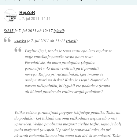
RejZoR
::
7. jul 2011, 14:11
St235
je
7. jul 2011 ob 12:17
izjavil
:
usavko
je
7. jul 2011 ob 11:11
izjavil
:
Pozdravljeni, res da je tema stara eno leto vendar se
moje vprašanje nanaša ravno na to stvar.
Povedali ste, da mora prodajalec (dajalec
garancije) v 45 dneh vrniti ali pa ti ponuditi
novega. Kaj pa pri računalnikih, kjer imamo še
osebne stvari na disku? Kako je s tem? Namreč ob
novem računalniku, bi izgubil vse podatke oziroma
ali bi imel pravico do vrnitev svojih podatkov?
Velika večina garancijskih pogojev izključuje podatke. Tako, da
do podatkov kot takšnih oziroma odškodnine neposredno nisi
upravičen. Vedno pa obstaja možnost civilne tožbe, samo je bolj
malo možnosti za uspeh. V praksi je ponavadi tako, da pri
okvarah računalnika menjajo samo tisti del, ki se pokvari. Tako