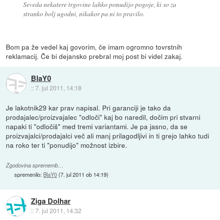
Seveda nekatere trgovine lahko ponudijo pogoje, ki so za
stranko bolj ugodni, nikakor pa ni to pravilo.
Bom pa že vedel kaj govorim, če imam ogromno tovrstnih
reklamacij. Če bi dejansko prebral moj post bi videl zakaj.
BlaY0
::
7. jul 2011, 14:18
Je lakotnik29 kar prav napisal. Pri garanciji je tako da
prodajalec/proizvajalec "odloči" kaj bo naredil, dočim pri stvarni
napaki ti "odločiš" med tremi variantami. Je pa jasno, da se
proizvajalci/prodajalci več ali manj prilagodljivi in ti grejo lahko tudi
na roko ter ti "ponudijo" možnost izbire.
Zgodovina sprememb…
spremenilo:
BlaY0
(
7. jul 2011 ob 14:19
)
Ziga Dolhar
::
7. jul 2011, 14:32