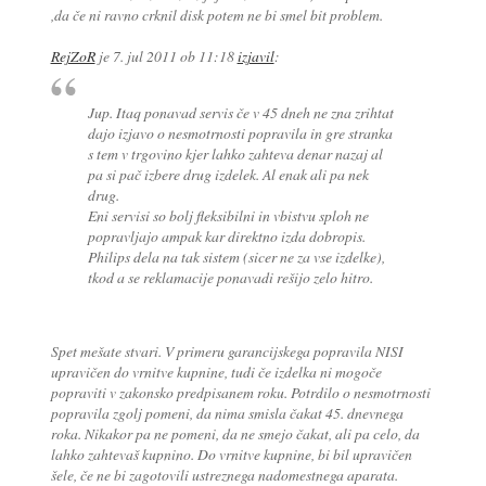
,da če ni ravno crknil disk potem ne bi smel bit problem.
RejZoR
je
7. jul 2011 ob 11:18
izjavil
:
Jup. Itaq ponavad servis če v 45 dneh ne zna zrihtat
dajo izjavo o nesmotrnosti popravila in gre stranka
s tem v trgovino kjer lahko zahteva denar nazaj al
pa si pač izbere drug izdelek. Al enak ali pa nek
drug.
Eni servisi so bolj fleksibilni in vbistvu sploh ne
popravljajo ampak kar direktno izda dobropis.
Philips dela na tak sistem (sicer ne za vse izdelke),
tkod a se reklamacije ponavadi rešijo zelo hitro.
Spet mešate stvari. V primeru garancijskega popravila NISI
upravičen do vrnitve kupnine, tudi če izdelka ni mogoče
popraviti v zakonsko predpisanem roku. Potrdilo o nesmotrnosti
popravila zgolj pomeni, da nima smisla čakat 45. dnevnega
roka. Nikakor pa ne pomeni, da ne smejo čakat, ali pa celo, da
lahko zahtevaš kupnino. Do vrnitve kupnine, bi bil upravičen
šele, če ne bi zagotovili ustreznega nadomestnega aparata.