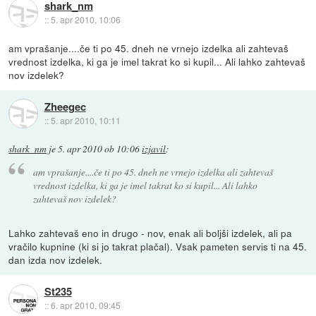
shark_nm
::
5. apr 2010, 10:06
am vprašanje....če ti po 45. dneh ne vrnejo izdelka ali zahtevaš
vrednost izdelka, ki ga je imel takrat ko si kupil... Ali lahko zahtevaš
nov izdelek?
Zheegec
::
5. apr 2010, 10:11
shark_nm
je
5. apr 2010 ob 10:06
izjavil
:
am vprašanje....če ti po 45. dneh ne vrnejo izdelka ali zahtevaš
vrednost izdelka, ki ga je imel takrat ko si kupil... Ali lahko
zahtevaš nov izdelek?
Lahko zahtevaš eno in drugo - nov, enak ali boljši izdelek, ali pa
vračilo kupnine (ki si jo takrat plačal). Vsak pameten servis ti na 45.
dan izda nov izdelek.
St235
::
6. apr 2010, 09:45