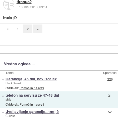
tiranus2
::
18. maj 2013, 09:51
hvala ;D
«
1
2
»
Vredno ogleda ...
Tema
Sporočila
»
Garancija, 45 dni, nov izdelek
226
BlackGuard
Oddelek:
Pomoč in nasveti
»
telefon na servisu že 47-48 dni
31
ahils
Oddelek:
Pomoč in nasveti
»
Uveljavljanje garancije...tretjič
52
Curious