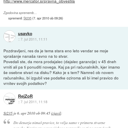
http://www.mercator.si/pravna_obvestila
Zgodovina sprememb…
spremenil:
St235
(
7. apr 2010 ob 09:26
)
usavko
::
7. jul 2011, 11:11
Pozdravljeni, res da je tema stara eno leto vendar se moje
vprašanje nanaša ravno na to stvar.
Povedali ste, da mora prodajalec (dajalec garancije) v 45 dneh
vrniti ali pa ti ponuditi novega. Kaj pa pri računalnikih, kjer imamo
še osebne stvari na disku? Kako je s tem? Namreč ob novem
računalniku, bi izgubil vse podatke oziroma ali bi imel pravico do
vrnitev svojih podatkov?
RejZoR
::
7. jul 2011, 11:18
St235
je
6. apr 2010 ob 09:45
izjavil
:
Do denarja nimaš pravice, to velja samo v primeru stvarne
napake. V primeru garancijskega popravila so ti po pretečenih