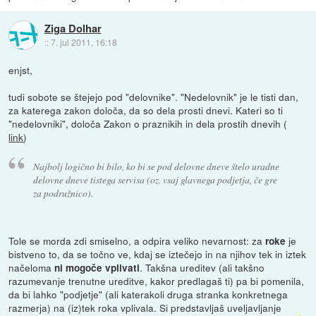
Ziga Dolhar
::
7. jul 2011, 16:18
enjst,
tudi sobote se štejejo pod "delovnike". "Nedelovnik" je le tisti dan,
za katerega zakon določa, da so dela prosti dnevi. Kateri so ti
"nedelovniki", določa Zakon o praznikih in dela prostih dnevih (
link
)
Najbolj logično bi bilo, ko bi se pod delovne dneve štelo uradne
delovne dneve tistega servisa (oz. vsaj glavnega podjetja, če gre
za podružnico).
Tole se morda zdi smiselno, a odpira veliko nevarnost: za
je
roke
bistveno to, da se točno ve, kdaj se iztečejo in na njihov tek in iztek
načeloma
. Takšna ureditev (ali takšno
ni mogoče vplivati
razumevanje trenutne ureditve, kakor predlagaš ti) pa bi pomenila,
da bi lahko "podjetje" (ali katerakoli druga stranka konkretnega
razmerja) na (iz)tek roka vplivala. Si predstavljaš uveljavljanje