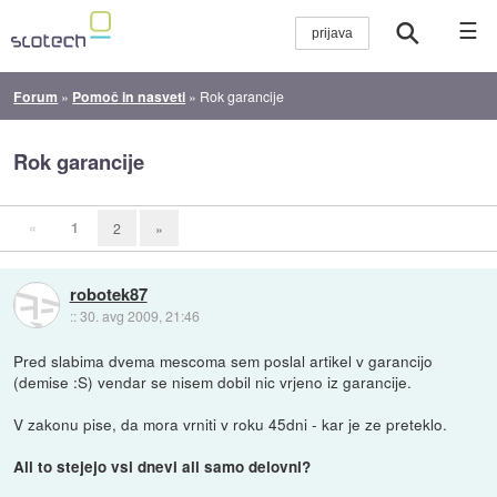
☰
Forum
»
Pomoč in nasveti
»
Rok garancije
Rok garancije
«
1
2
»
robotek87
::
30. avg 2009, 21:46
Pred slabima dvema mescoma sem poslal artikel v garancijo
(demise :S) vendar se nisem dobil nic vrjeno iz garancije.
V zakonu pise, da mora vrniti v roku 45dni - kar je ze preteklo.
Ali to stejejo vsi dnevi ali samo delovni?