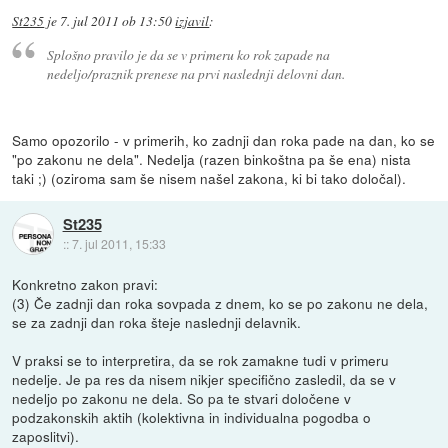
St235
je
7. jul 2011 ob 13:50
izjavil
:
Splošno pravilo je da se v primeru ko rok zapade na
nedeljo/praznik prenese na prvi naslednji delovni dan.
Samo opozorilo - v primerih, ko zadnji dan roka pade na dan, ko se
"po zakonu ne dela". Nedelja (razen binkoštna pa še ena) nista
taki ;) (oziroma sam še nisem našel zakona, ki bi tako določal).
St235
::
7. jul 2011, 15:33
Konkretno zakon pravi:
(3) Če zadnji dan roka sovpada z dnem, ko se po zakonu ne dela,
se za zadnji dan roka šteje naslednji delavnik.
V praksi se to interpretira, da se rok zamakne tudi v primeru
nedelje. Je pa res da nisem nikjer specifično zasledil, da se v
nedeljo po zakonu ne dela. So pa te stvari določene v
podzakonskih aktih (kolektivna in individualna pogodba o
zaposlitvi).