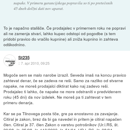
napake. V primeru garancijskega popravila so ti po pretečenih
45 dneh dolžni dati nov aparat.
To je napačno stališče. Če prodajalec v primernem roku ne popravi
ali ne zamenja stvari, lahko kupec odstopi od pogodbe (s tem
pridobi pravico do vračilo kupnine) ali zniža kupnino in zahteva
odškodnino.
St235
::
7. apr 2010, 09:25
Mogoče sem se malo narobe izrazil. Seveda imaš na koncu pravico
zahtevat denar, če se zadeva ne reši. Samo za razliko od stvarne
napake, ne moreš prodajalci diktirat kako naj zadevo reši.
Prodajalec ti lahko, če napake ne more odstraniti v predvidenem
roku (45 dni) da nov izdelek. Ne moreš pa ti zahtevat v tem
primeru denarja.
Kar se pa Tilnovega posta tiče, gre pa enostavno za zavajanje.
Citiral je zakon, brez da bi ga navedel in pritem je citiral napačen
člen. Citiral je 37. člen Zakon o varstvu potrošnikov (Ur.l.RS, št.
20/98, št. 25/98, št. 110/2002, št. 51/04, UR.L.RS, št. 98/04