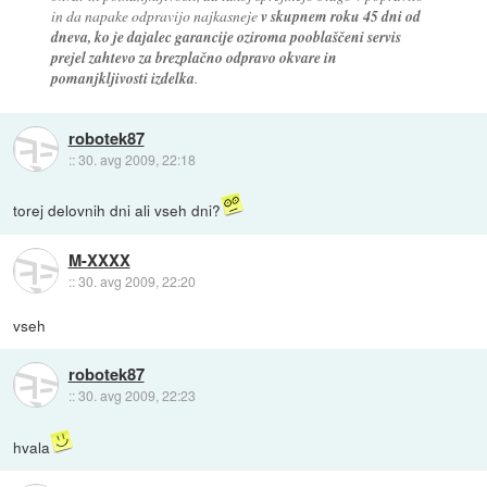
in da napake odpravijo najkasneje
v skupnem roku 45 dni od
dneva, ko je dajalec garancije oziroma pooblaščeni servis
prejel zahtevo za brezplačno odpravo okvare in
pomanjkljivosti izdelka
.
robotek87
::
30. avg 2009, 22:18
torej delovnih dni ali vseh dni?
M-XXXX
::
30. avg 2009, 22:20
vseh
robotek87
::
30. avg 2009, 22:23
hvala