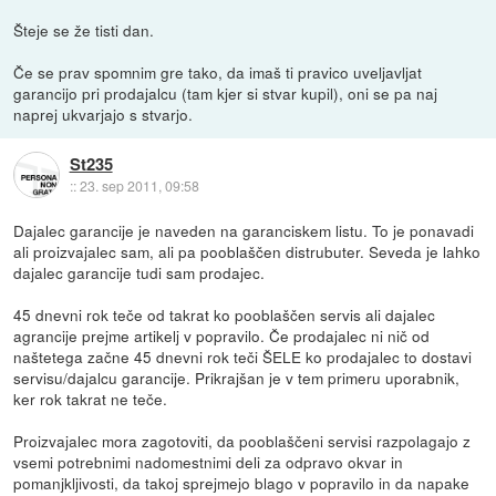
Šteje se že tisti dan.
Če se prav spomnim gre tako, da imaš ti pravico uveljavljat
garancijo pri prodajalcu (tam kjer si stvar kupil), oni se pa naj
naprej ukvarjajo s stvarjo.
St235
::
23. sep 2011, 09:58
Dajalec garancije je naveden na garanciskem listu. To je ponavadi
ali proizvajalec sam, ali pa pooblaščen distrubuter. Seveda je lahko
dajalec garancije tudi sam prodajec.
45 dnevni rok teče od takrat ko pooblaščen servis ali dajalec
agrancije prejme artikelj v popravilo. Če prodajalec ni nič od
naštetega začne 45 dnevni rok teči ŠELE ko prodajalec to dostavi
servisu/dajalcu garancije. Prikrajšan je v tem primeru uporabnik,
ker rok takrat ne teče.
Proizvajalec mora zagotoviti, da pooblaščeni servisi razpolagajo z
vsemi potrebnimi nadomestnimi deli za odpravo okvar in
pomanjkljivosti, da takoj sprejmejo blago v popravilo in da napake