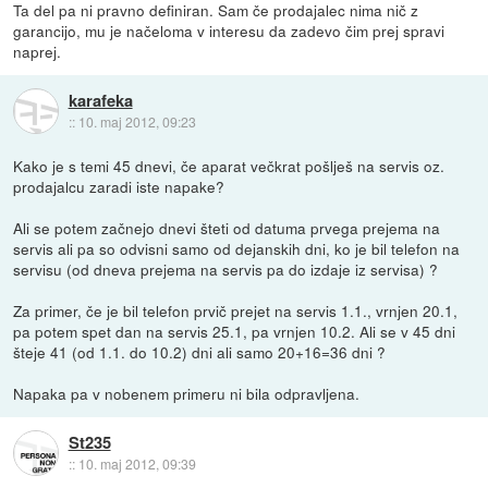
Ta del pa ni pravno definiran. Sam če prodajalec nima nič z
garancijo, mu je načeloma v interesu da zadevo čim prej spravi
naprej.
karafeka
::
10. maj 2012, 09:23
Kako je s temi 45 dnevi, če aparat večkrat pošlješ na servis oz.
prodajalcu zaradi iste napake?
Ali se potem začnejo dnevi šteti od datuma prvega prejema na
servis ali pa so odvisni samo od dejanskih dni, ko je bil telefon na
servisu (od dneva prejema na servis pa do izdaje iz servisa) ?
Za primer, če je bil telefon prvič prejet na servis 1.1., vrnjen 20.1,
pa potem spet dan na servis 25.1, pa vrnjen 10.2. Ali se v 45 dni
šteje 41 (od 1.1. do 10.2) dni ali samo 20+16=36 dni ?
Napaka pa v nobenem primeru ni bila odpravljena.
St235
::
10. maj 2012, 09:39