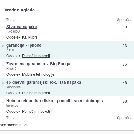
Vredno ogleda ...
Tema
Sporočila
»
Stvarna napaka
38
FX6300B
Oddelek:
Kaj kupiti
»
garancija - iphone
23
A110
Oddelek:
Pomoč in nasveti
»
Zavrnjena garancija v Big Bangu
76
Nina10
Oddelek:
Mobilne tehnologije
»
45 dnevni garancijski rok, ista napaka
48
subrincka6
Oddelek:
Pomoč in nasveti
»
Nočejo reklamirat diska - ponudili so mi dobropis
88
barakus
Oddelek:
Pomoč in nasveti
Tema
Sporočila
Več podobnih tem