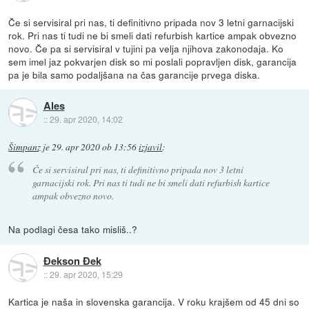
Če si servisiral pri nas, ti definitivno pripada nov 3 letni garnacijski
rok. Pri nas ti tudi ne bi smeli dati refurbish kartice ampak obvezno
novo. Če pa si servisiral v tujini pa velja njihova zakonodaja. Ko
sem imel jaz pokvarjen disk so mi poslali popravljen disk, garancija
pa je bila samo podaljšana na čas garancije prvega diska.
Ales
::
29. apr 2020, 14:02
Šimpanz
je
29. apr 2020 ob 13:56
izjavil
:
Če si servisiral pri nas, ti definitivno pripada nov 3 letni
garnacijski rok. Pri nas ti tudi ne bi smeli dati refurbish kartice
ampak obvezno novo.
Na podlagi česa tako misliš..?
Đekson Đek
::
29. apr 2020, 15:29
Kartica je naša in slovenska garancija. V roku krajšem od 45 dni so