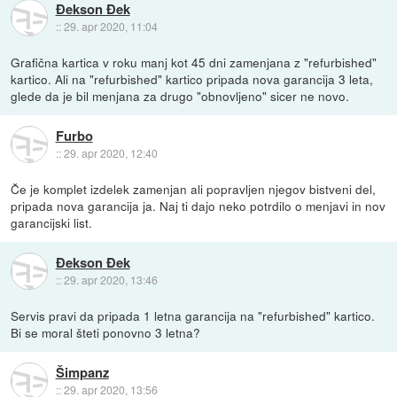
Đekson Đek
::
29. apr 2020, 11:04
Grafična kartica v roku manj kot 45 dni zamenjana z "refurbished"
kartico. Ali na "refurbished" kartico pripada nova garancija 3 leta,
glede da je bil menjana za drugo "obnovljeno" sicer ne novo.
Furbo
::
29. apr 2020, 12:40
Če je komplet izdelek zamenjan ali popravljen njegov bistveni del,
pripada nova garancija ja. Naj ti dajo neko potrdilo o menjavi in nov
garancijski list.
Đekson Đek
::
29. apr 2020, 13:46
Servis pravi da pripada 1 letna garancija na "refurbished" kartico.
Bi se moral šteti ponovno 3 letna?
Šimpanz
::
29. apr 2020, 13:56