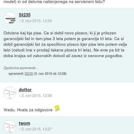
model) in od datuma natisnjenega na servisnem listu?
St235
::
3. nov 2015, 12:26
Odvisno kaj kje pise. Ce si dobil novo plosco, ki ji je prilozen
garancijski list in tam pise 3 leta potem je garancija tri leta. Ce si
dobil garancijski list za specificno plosco kjer pise leto potem velja
leto (cetudi ima v prodaji taksna plosca tri leta). Ne sme pa bit ta
doba krajsa od zakonskih dolocil ali zavez iz osnovne pogodbe.
Zgodovina sprememb…
spremenil:
St235
(
3. nov 2015 ob 12:28
)
dottor
::
3. nov 2015, 12:38
Vredu. Hvala za odgovore
twom
::
3. nov 2015, 13:27