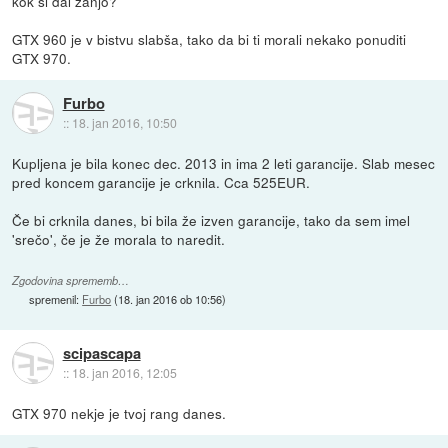
kok si dal zanjo?
GTX 960 je v bistvu slabša, tako da bi ti morali nekako ponuditi
GTX 970.
Furbo
::
18. jan 2016, 10:50
Kupljena je bila konec dec. 2013 in ima 2 leti garancije. Slab mesec
pred koncem garancije je crknila. Cca 525EUR.
Če bi crknila danes, bi bila že izven garancije, tako da sem imel
'srečo', če je že morala to naredit.
Zgodovina sprememb…
spremenil:
Furbo
(
18. jan 2016 ob 10:56
)
scipascapa
::
18. jan 2016, 12:05
GTX 970 nekje je tvoj rang danes.