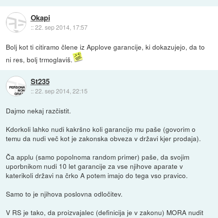
Okapi
::
22. sep 2014, 17:57
Bolj kot ti citiramo člene iz Applove garancije, ki dokazujejo, da to
ni res, bolj trmoglaviš.
St235
::
22. sep 2014, 22:15
Dajmo nekaj razčistit.
Kdorkoli lahko nudi kakršno koli garancijo mu paše (govorim o
temu da nudi več kot je zakonska obveza v državi kjer prodaja).
Ča applu (samo popolnoma random primer) paše, da svojim
uporbnikom nudi 10 let garancije za vse njihove aparate v
katerikoli državi na črko A potem imajo do tega vso pravico.
Samo to je njihova poslovna odločitev.
V RS je tako, da proizvajalec (definicija je v zakonu) MORA nudit