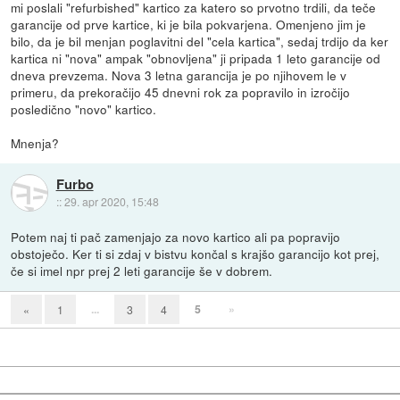
mi poslali "refurbished" kartico za katero so prvotno trdili, da teče
garancije od prve kartice, ki je bila pokvarjena. Omenjeno jim je
bilo, da je bil menjan poglavitni del "cela kartica", sedaj trdijo da ker
kartica ni "nova" ampak "obnovljena" ji pripada 1 leto garancije od
dneva prevzema. Nova 3 letna garancija je po njihovem le v
primeru, da prekoračijo 45 dnevni rok za popravilo in izročijo
posledično "novo" kartico.
Mnenja?
Furbo
::
29. apr 2020, 15:48
Potem naj ti pač zamenjajo za novo kartico ali pa popravijo
obstoječo. Ker ti si zdaj v bistvu končal s krajšo garancijo kot prej,
če si imel npr prej 2 leti garancije še v dobrem.
...
5
»
«
1
3
4