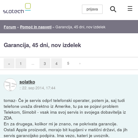
☰
Forum
»
Pomoč in nasveti
»
Garancija, 45 dni, nov izdelek
Garancija, 45 dni, nov izdelek
...
5
»
«
1
3
4
solatko
::
22. sep 2014, 17:44
tomaz- Če je servis odprl telefonski operater, potem ja, saj tudi
telefone uvaža direktno iz Amerike, tu pa se pojavi problem
Telekom, Simobil - vsak ima svoj servis in svojega dobavitelja iz
ZDA.
En za drugega, kolikor mi je znano, ne pokrivata garancije.
Ostali Apple proizvodi, morajo bit kupljeni v matični državi, da jih
servis garancijsko podpira. Ima vezo, kateri je uvoznik.