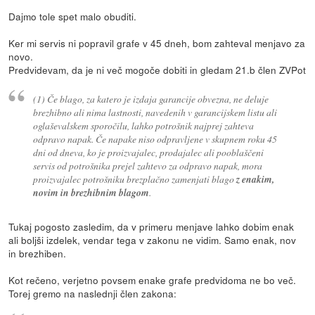
Dajmo tole spet malo obuditi.
Ker mi servis ni popravil grafe v 45 dneh, bom zahteval menjavo za
novo.
Predvidevam, da je ni več mogoče dobiti in gledam 21.b člen ZVPot
(1) Če blago, za katero je izdaja garancije obvezna, ne deluje
brezhibno ali nima lastnosti, navedenih v garancijskem listu ali
oglaševalskem sporočilu, lahko potrošnik najprej zahteva
odpravo napak. Če napake niso odpravljene v skupnem roku 45
dni od dneva, ko je proizvajalec, prodajalec ali pooblaščeni
servis od potrošnika prejel zahtevo za odpravo napak, mora
proizvajalec potrošniku brezplačno zamenjati blago
z enakim,
novim in brezhibnim blagom
.
Tukaj pogosto zasledim, da v primeru menjave lahko dobim enak
ali boljši izdelek, vendar tega v zakonu ne vidim. Samo enak, nov
in brezhiben.
Kot rečeno, verjetno povsem enake grafe predvidoma ne bo več.
Torej gremo na naslednji člen zakona: