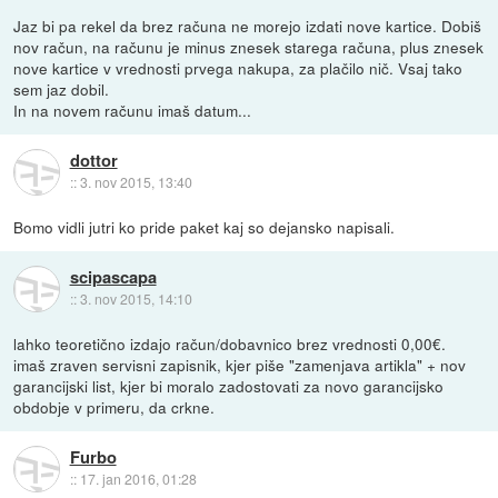
Jaz bi pa rekel da brez računa ne morejo izdati nove kartice. Dobiš
nov račun, na računu je minus znesek starega računa, plus znesek
nove kartice v vrednosti prvega nakupa, za plačilo nič. Vsaj tako
sem jaz dobil.
In na novem računu imaš datum...
dottor
::
3. nov 2015, 13:40
Bomo vidli jutri ko pride paket kaj so dejansko napisali.
scipascapa
::
3. nov 2015, 14:10
lahko teoretično izdajo račun/dobavnico brez vrednosti 0,00€.
imaš zraven servisni zapisnik, kjer piše "zamenjava artikla" + nov
garancijski list, kjer bi moralo zadostovati za novo garancijsko
obdobje v primeru, da crkne.
Furbo
::
17. jan 2016, 01:28