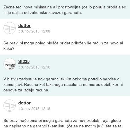
Zacne teci nova minimalna ali prostovoljna (ce jo ponuja prodajalec
in je daljsa od zakonske zaveze) garancija.
dottor
::
3. nov 2015, 12:08
Se pravi bi mogu poleg plošče pridet priložen še račun za novo al
kako?
St235
::
3. nov 2015, 12:16
V bistvu zadostuje nov garancijski list oziroma potrdilo servisa o
zamenjavi. Racuna kot taksnega naceloma ne mores dobit, ker ni
osnove za izdajo racuna.
dottor
::
3. nov 2015, 12:18
Se pravi načeloma bi mogla garancija za nov izdelek trajat glede
na napisano na garancijskem listu (če se ne motim je 3 leta za ta