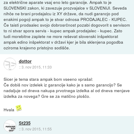
za električne aparate vsaj eno leto garancije. Ampak to je
SLOVENSKI zakon, ki zavezuje prozvajalce v SLOVENIJI. Seveda
nihče ne brani prodajalcu iz XY države, da nudi garancjo pod
enakimi pogoji ampak to je stvar odnosa PRODAJALEC - KUPEC.
Če taisti prodaalec svojo dobrosrčnost pozabi dogovorit s servisom
to ni stvar spora servis - kupec ampak prodajalec - kupec. Zato
tudi morebitne zaplete ne more reševat slovenski inšpektorat
ampak edino inšpektorat v državi kjer je bila sklenjena pogodba
oziroma krajevno pristojno sodišče.
dottor
::
3. nov 2015, 11:33
Sicer je tema stara ampak bom vseeno vprašal:
Če dobiš nov izdelek iz garancije kako je s samo garancijo? Se
nadaljuje od dneva nakupa prvotnega izdelka al od dneva menjave
izdelka za novega? Gre se za matično ploščo.
Hvala
St235
::
3. nov 2015, 11:55