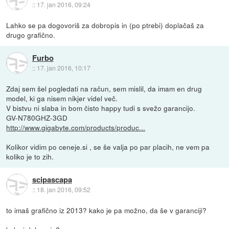
::
17. jan 2016, 09:24
Lahko se pa dogovoriš za dobropis in (po ptrebi) doplačaš za
drugo grafično.
Furbo
::
17. jan 2016, 10:17
Zdaj sem šel pogledati na račun, sem mislil, da imam en drug
model, ki ga nisem nikjer videl več.
V bistvu ni slaba in bom čisto happy tudi s svežo garancijo.
GV-N780GHZ-3GD
http://www.gigabyte.com/products/produc...
Kolikor vidim po ceneje.si , se še valja po par placih, ne vem pa
koliko je to zih.
scipascapa
::
18. jan 2016, 09:52
to imaš grafično iz 2013? kako je pa možno, da še v garanciji?