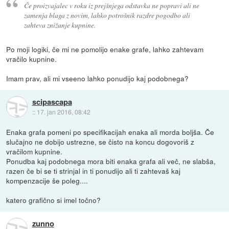
Če proizvajalec v roku iz prejšnjega odstavka ne popravi ali ne
zamenja blaga z novim, lahko potrošnik razdre pogodbo ali
zahteva znižanje kupnine.
Po moji logiki, če mi ne pomolijo enake grafe, lahko zahtevam
vračilo kupnine.
Imam prav, ali mi vseeno lahko ponudijo kaj podobnega?
scipascapa
::
17. jan 2016, 08:42
Enaka grafa pomeni po specifikacijah enaka ali morda boljša. Če
slučajno ne dobijo ustrezne, se čisto na koncu dogovoriš z
vračilom kupnine.
Ponudba kaj podobnega mora biti enaka grafa ali več, ne slabša,
razen če bi se ti strinjal in ti ponudijo ali ti zahtevaš kaj
kompenzacije še poleg....
katero grafično si imel točno?
zunno