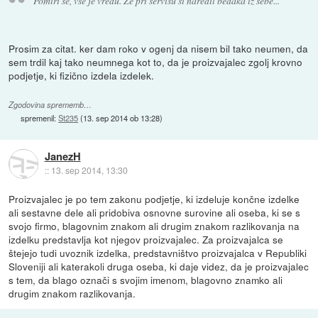
Pomiri se, vse je vredu. Že pri servisu si naredil bedaka iz sebe...
Prosim za citat. ker dam roko v ogenj da nisem bil tako neumen, da
sem trdil kaj tako neumnega kot to, da je proizvajalec zgolj krovno
podjetje, ki fizično izdela izdelek.
Zgodovina sprememb…
spremenil:
St235
(
13. sep 2014 ob 13:28
)
JanezH
::
13. sep 2014, 13:30
Proizvajalec je po tem zakonu podjetje, ki izdeluje končne izdelke
ali sestavne dele ali pridobiva osnovne surovine ali oseba, ki se s
svojo firmo, blagovnim znakom ali drugim znakom razlikovanja na
izdelku predstavlja kot njegov proizvajalec. Za proizvajalca se
štejejo tudi uvoznik izdelka, predstavništvo proizvajalca v Republiki
Sloveniji ali katerakoli druga oseba, ki daje videz, da je proizvajalec
s tem, da blago označi s svojim imenom, blagovno znamko ali
drugim znakom razlikovanja.