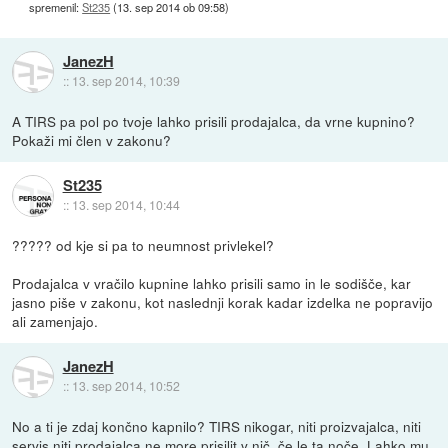
spremenil:
St235
(
13. sep 2014 ob 09:58
)
JanezH
::
13. sep 2014, 10:39
A TIRS pa pol po tvoje lahko prisili prodajalca, da vrne kupnino?
Pokaži mi člen v zakonu?
St235
::
13. sep 2014, 10:44
????? od kje si pa to neumnost privlekel?
Prodajalca v vračilo kupnine lahko prisili samo in le sodišče, kar
jasno piše v zakonu, kot naslednji korak kadar izdelka ne popravijo
ali zamenjajo.
JanezH
::
13. sep 2014, 10:52
No a ti je zdaj končno kapnilo? TIRS nikogar, niti proizvajalca, niti
servis niti prodajalca ne more prisilit v nič, če le ta noče. Lahko mu