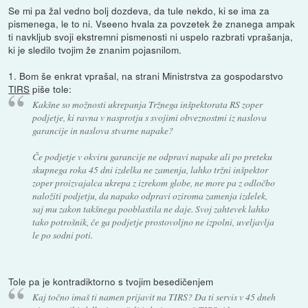
Se mi pa žal vedno bolj dozdeva, da tule nekdo, ki se ima za
pismenega, le to ni. Vseeno hvala za povzetek že znanega ampak
ti navkljub svoji ekstremni pismenosti ni uspelo razbrati vprašanja,
ki je sledilo tvojim že znanim pojasnilom.
1. Bom še enkrat vprašal, na strani Ministrstva za gospodarstvo
TIRS
piše tole:
Kakšne so možnosti ukrepanja Tržnega inšpektorata RS zoper
podjetje, ki ravna v nasprotju s svojimi obveznostmi iz naslova
garancije in naslova stvarne napake?
Če podjetje v okviru garancije ne odpravi napake ali po preteku
skupnega roka 45 dni izdelka ne zamenja, lahko tržni inšpektor
zoper proizvajalca ukrepa z izrekom globe, ne more pa z odločbo
naložiti podjetju, da napako odpravi oziroma zamenja izdelek,
saj mu zakon takšnega pooblastila ne daje. Svoj zahtevek lahko
tako potrošnik, če ga podjetje prostovoljno ne izpolni, uveljavlja
le po sodni poti.
Tole pa je kontradiktorno s tvojim besedičenjem
Kaj točno imaš ti namen prijavit na TIRS? Da ti servis v 45 dneh