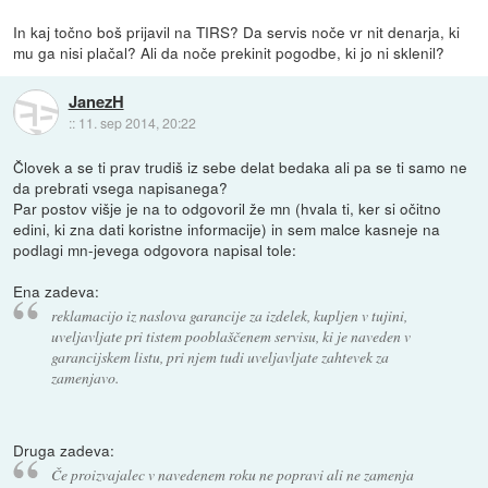
In kaj točno boš prijavil na TIRS? Da servis noče vr nit denarja, ki
mu ga nisi plačal? Ali da noče prekinit pogodbe, ki jo ni sklenil?
JanezH
::
11. sep 2014, 20:22
Človek a se ti prav trudiš iz sebe delat bedaka ali pa se ti samo ne
da prebrati vsega napisanega?
Par postov višje je na to odgovoril že mn (hvala ti, ker si očitno
edini, ki zna dati koristne informacije) in sem malce kasneje na
podlagi mn-jevega odgovora napisal tole:
Ena zadeva:
reklamacijo iz naslova garancije za izdelek, kupljen v tujini,
uveljavljate pri tistem pooblaščenem servisu, ki je naveden v
garancijskem listu, pri njem tudi uveljavljate zahtevek za
zamenjavo.
Druga zadeva:
Če proizvajalec v navedenem roku ne popravi ali ne zamenja