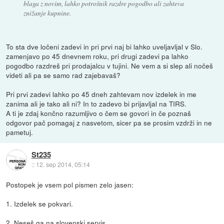
blaga z novim, lahko potrošnik razdre pogodbo ali zahteva
znižanje kupnine.
To sta dve ločeni zadevi in pri prvi naj bi lahko uveljavljal v Slo.
zamenjavo po 45 dnevnem roku, pri drugi zadevi pa lahko
pogodbo razdreš pri prodajalcu v tujini. Ne vem a si slep ali nočeš
videti ali pa se samo rad zajebavaš?
Pri prvi zadevi lahko po 45 dneh zahtevam nov izdelek in me
zanima ali je tako ali ni? In to zadevo bi prijavljal na TIRS.
A ti je zdaj končno razumljivo o čem se govori in če poznaš
odgovor pač pomagaj z nasvetom, sicer pa se prosim vzdrži in ne
pametuj.
St235
::
12. sep 2014, 05:14
Postopek je vsem pol pismen zelo jasen:
1. Izdelek se pokvari.
2. Neseš ga na slovenski servis.