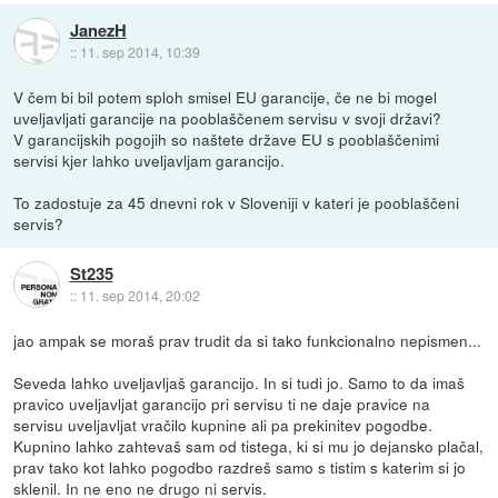
JanezH
::
11. sep 2014, 10:39
V čem bi bil potem sploh smisel EU garancije, če ne bi mogel
uveljavljati garancije na pooblaščenem servisu v svoji državi?
V garancijskih pogojih so naštete države EU s pooblaščenimi
servisi kjer lahko uveljavljam garancijo.
To zadostuje za 45 dnevni rok v Sloveniji v kateri je pooblaščeni
servis?
St235
::
11. sep 2014, 20:02
jao ampak se moraš prav trudit da si tako funkcionalno nepismen...
Seveda lahko uveljavljaš garancijo. In si tudi jo. Samo to da imaš
pravico uveljavljat garancijo pri servisu ti ne daje pravice na
servisu uveljavljat vračilo kupnine ali pa prekinitev pogodbe.
Kupnino lahko zahtevaš sam od tistega, ki si mu jo dejansko plačal,
prav tako kot lahko pogodbo razdreš samo s tistim s katerim si jo
sklenil. In ne eno ne drugo ni servis.