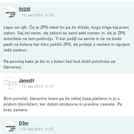
St235
::
13. sep 2014, 11:55
Lepo od njih. Če je ZPS rekel bo pa že držalo, koga briga kaj pravi
zakon. Saj vsi vemo, da zakoni so sami sebi namen in, da je ZPS
avtoriteta na tem področju. Ti kar pošlji na servis in če ne bodo
padli na kolena kar hitro pokliči ZPS, da pridejo z mečem in ognjem
rešit zadevo.
Pa poročaj kako je šlo in v kateri fazi boš dobil položnico za
članarino.
JanezH
::
13. sep 2014, 11:57
Bom poročal, članarino imam pa že nekaj časa plačano in jo s
pridom izkoriščam, ker dobim strokovne in pravilne nasvete. Pa
brez zamere.
D3m
::
13. sep 2014, 11:57