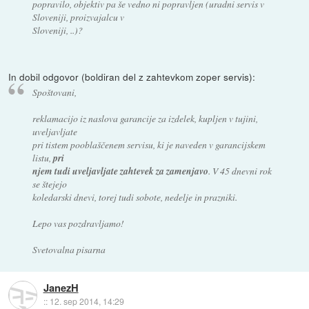
popravilo, objektiv pa še vedno ni popravljen (uradni servis v
Sloveniji, proizvajalcu v
Sloveniji, ..)?
In dobil odgovor (boldiran del z zahtevkom zoper servis):
Spoštovani,
reklamacijo iz naslova garancije za izdelek, kupljen v tujini,
uveljavljate
pri tistem pooblaščenem servisu, ki je naveden v garancijskem
listu,
pri
njem tudi uveljavljate zahtevek za zamenjavo
. V 45 dnevni rok
se štejejo
koledarski dnevi, torej tudi sobote, nedelje in prazniki.
Lepo vas pozdravljamo!
Svetovalna pisarna
JanezH
::
12. sep 2014, 14:29