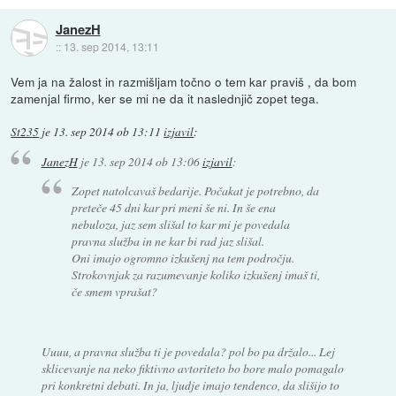
JanezH
::
13. sep 2014, 13:11
Vem ja na žalost in razmišljam točno o tem kar praviš , da bom
zamenjal firmo, ker se mi ne da it naslednjič zopet tega.
St235
je
13. sep 2014 ob 13:11
izjavil
:
JanezH
je
13. sep 2014 ob 13:06
izjavil
:
Zopet natolcavaš bedarije. Počakat je potrebno, da
preteče 45 dni kar pri meni še ni. In še ena
nebuloza, jaz sem slišal to kar mi je povedala
pravna služba in ne kar bi rad jaz slišal.
Oni imajo ogromno izkušenj na tem področju.
Strokovnjak za razumevanje koliko izkušenj imaš ti,
če smem vprašat?
Uuuu, a pravna služba ti je povedala? pol bo pa držalo... Lej
sklicevanje na neko fiktivno avtoriteto bo bore malo pomagalo
pri konkretni debati. In ja, ljudje imajo tendenco, da slišijo to