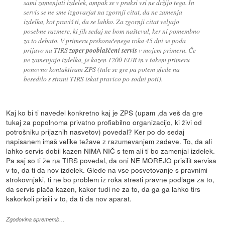
sami zamenjati izdelek, ampak se v praksi vsi ne držijo tega. In
servis se ne sme izgovarjat na zgornji citat, da ne zamenja
izdelka, kot praviš ti, da se lahko. Za zgornji citat veljajo
posebne razmere, ki jih sedaj ne bom našteval, ker ni pomembno
za to debato. V primeru prekoračenega roka 45 dni se poda
prijavo na TIRS
zoper pooblaščeni servis
v mojem primeru. Če
ne zamenjajo izdelka, je kazen 1200 EUR in v takem primeru
ponovno kontaktiram ZPS (tule se gre pa potem glede na
besedilo s strani TIRS iskat pravico po sodni poti).
Kaj ko bi ti navedel konkretno kaj je ZPS (upam ,da veš da gre
tukaj za popolnoma privatno profiabilno organizacijo, ki živi od
potrošniku prijaznih nasvetov) povedal? Ker po do sedaj
napisanem imaš velike težave z razumevanjem zadeve. To, da ali
lahko servis dobil kazen NIMA NIČ s tem ali ti bo zamenjal izdelek.
Pa saj so ti že na TIRS povedal, da oni NE MOREJO prisilit servisa
v to, da ti da nov izdelek. Glede na vse posvetovanje s pravnimi
strokovnjaki, ti ne bo problem iz roka stresti pravne podlage za to,
da servis plača kazen, kakor tudi ne za to, da ga ga lahko tirs
kakorkoli prisili v to, da ti da nov aparat.
Zgodovina sprememb…