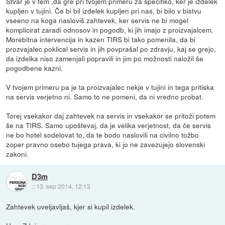
Stvar je v tem ,da gre pri tvojem primeru za specifiko, ker je izdelek
kupljen v tujini. Če bi bil izdelek kupljen pri nas, bi bilo v bistvu
vseeno na koga nasloviš zahtevek, ker servis ne bi mogel
komplicirat zaradi odnosov in pogodb, ki jih imajo z proizvajalcem.
Morebitna intervencija in kazen TIRS bi tako pomenila, da bi
prozvajalec poklical servis in jih povprašal po zdravju, kaj se grejo,
da izdelka niso zamenjali popravili in jim po možnosti naložil še
pogodbene kazni.
V tvojem primeru pa je ta proizvajalec nekje v tujini in tega pritiska
na servis verjetno ni. Samo to ne pomeni, da ni vredno probat.
Torej vsekakor daj zahtevek na servis in vsekakor se pritoži potem
še na TIRS. Samo upoštevaj, da je velika verjetnost, da če servis
ne bo hotel sodelovat to, da te bodo naslovili na civilno tožbo
zoper pravno osebo tujega prava, ki jo ne zavezujejo slovenski
zakoni.
D3m
::
13. sep 2014, 12:13
Zahtevek uveljavljaš, kjer si kupil izdelek.