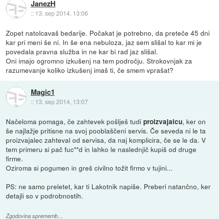
JanezH
::
13. sep 2014, 13:06
Zopet natolcavaš bedarije. Počakat je potrebno, da preteče 45 dni
kar pri meni še ni. In še ena nebuloza, jaz sem slišal to kar mi je
povedala pravna služba in ne kar bi rad jaz slišal.
Oni imajo ogromno izkušenj na tem področju. Strokovnjak za
razumevanje koliko izkušenj imaš ti, če smem vprašat?
Magic1
::
13. sep 2014, 13:07
Načeloma pomaga, če zahtevek pošlješ tudi
, ker on
proizvajalcu
še najlažje pritisne na svoj pooblaščeni servis. Če seveda ni le ta
proizvajalec zahteval od servisa, da naj komplicira, če se le da. V
tem primeru si pač fuc**d in lahko le naslednjič kupiš od druge
firme.
Oziroma si pogumen in greš civilno tožit firmo v tujini...
PS: ne samo preletet, kar ti Lakotnik napiše. Preberi natančno, ker
detajli so v podrobnostih.
Zgodovina sprememb…