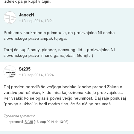
izdelek pa je kupil v tujini.
JanezH
::
13. sep 2014, 13:21
Problem v konkretnem primeru je, da proizvajalec NI oseba
slovenskega prava ampak tujega.
Torej če kupiš sony, pioneer, samsung, itd... proizvajalec NI
slovenskega prava in smo ga najebali. Genij! :-)
St235
::
13. sep 2014, 13:24
Daj preden narediš še večjega bedaka iz sebe preberi Zakon o
varstvu potrošnikov, ki definira kaj oziroma kdo je proizvajalec...
Ker vsakič ko se oglasiš poveš večjo neumnost. Daj raje poslušaj
"pravno službo" in bodi modro tiho, če že nič ne razumeš.
Zgodovina sprememb…
spremenil:
St235
(
13. sep 2014 ob 13:25
)