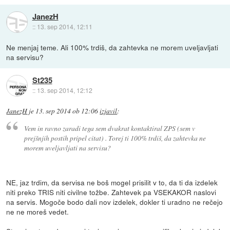
JanezH
::
13. sep 2014, 12:11
Ne menjaj teme. Ali 100% trdiš, da zahtevka ne morem uveljavljati
na servisu?
St235
::
13. sep 2014, 12:12
JanezH
je
13. sep 2014 ob 12:06
izjavil
:
Vem in ravno zaradi tega sem dvakrat kontaktiral ZPS (sem v
prejšnjih postih pripel citat) . Torej ti 100% trdiš, da zahtevka ne
morem uveljavljati na servisu?
NE, jaz trdim, da servisa ne boš mogel prisilit v to, da ti da izdelek
niti preko TRIS niti civilne tožbe. Zahtevek pa VSEKAKOR naslovi
na servis. Mogoče bodo dali nov izdelek, dokler ti uradno ne rečejo
ne ne moreš vedet.