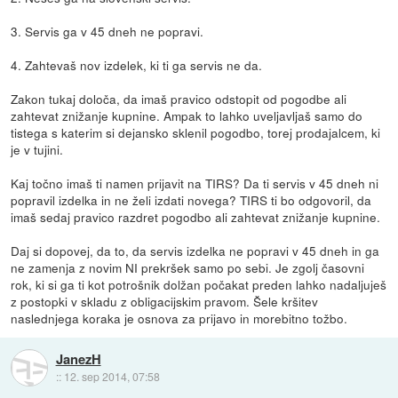
3. Servis ga v 45 dneh ne popravi.
4. Zahtevaš nov izdelek, ki ti ga servis ne da.
Zakon tukaj določa, da imaš pravico odstopit od pogodbe ali
zahtevat znižanje kupnine. Ampak to lahko uveljavljaš samo do
tistega s katerim si dejansko sklenil pogodbo, torej prodajalcem, ki
je v tujini.
Kaj točno imaš ti namen prijavit na TIRS? Da ti servis v 45 dneh ni
popravil izdelka in ne želi izdati novega? TIRS ti bo odgovoril, da
imaš sedaj pravico razdret pogodbo ali zahtevat znižanje kupnine.
Daj si dopovej, da to, da servis izdelka ne popravi v 45 dneh in ga
ne zamenja z novim NI prekršek samo po sebi. Je zgolj časovni
rok, ki si ga ti kot potrošnik dolžan počakat preden lahko nadaljuješ
z postopki v skladu z obligacijskim pravom. Šele kršitev
naslednjega koraka je osnova za prijavo in morebitno tožbo.
JanezH
::
12. sep 2014, 07:58