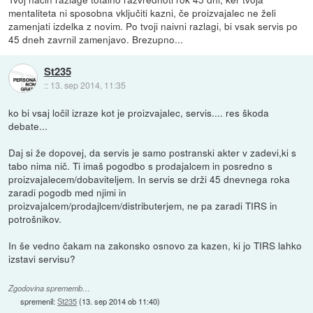
mentaliteta ni sposobna vključiti kazni, če proizvajalec ne želi
zamenjati izdelka z novim. Po tvoji naivni razlagi, bi vsak servis po
45 dneh zavrnil zamenjavo. Brezupno...
St235
::
13. sep 2014, 11:35
ko bi vsaj ločil izraze kot je proizvajalec, servis.... res škoda
debate...
Daj si že dopovej, da servis je samo postranski akter v zadevi,ki s
tabo nima nič. Ti imaš pogodbo s prodajalcem in posredno s
proizvajalecem/dobaviteljem. In servis se drži 45 dnevnega roka
zaradi pogodb med njimi in
proizvajalcem/prodajlcem/distributerjem, ne pa zaradi TIRS in
potrošnikov.
In še vedno čakam na zakonsko osnovo za kazen, ki jo TIRS lahko
izstavi servisu?
Zgodovina sprememb…
spremenil:
St235
(
13. sep 2014 ob 11:40
)