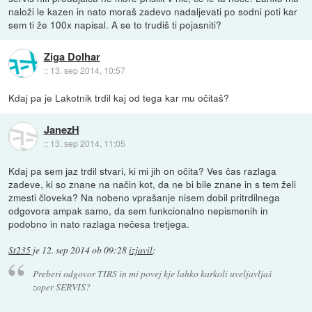
naloži le kazen in nato moraš zadevo nadaljevati po sodni poti kar
sem ti že 100x napisal. A se to trudiš ti pojasniti?
Ziga Dolhar
::
13. sep 2014, 10:57
Kdaj pa je Lakotnik trdil kaj od tega kar mu očitaš?
JanezH
::
13. sep 2014, 11:05
Kdaj pa sem jaz trdil stvari, ki mi jih on očita? Ves čas razlaga
zadeve, ki so znane na način kot, da ne bi bile znane in s tem želi
zmesti človeka? Na nobeno vprašanje nisem dobil pritrdilnega
odgovora ampak samo, da sem funkcionalno nepismenih in
podobno in nato razlaga nečesa tretjega.
St235
je
12. sep 2014 ob 09:28
izjavil
:
Preberi odgovor TIRS in mi povej kje lahko karkoli uveljavljaš
zoper SERVIS?