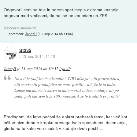
Odgovoril sem na tole in potem spet megla oziroma kasneje
odgovor med vrsticami, da naj se ne zanašam na ZPS.
Zgodovina sprememb…
spremenil:
JanezH
(
13. sep 2014 ob 11:06
)
St235
::
13. sep 2014, 11:10
JanezH
je
13. sep 2014 ob 10:52
izjavil
:
No a ti je zdaj končno kapnilo? TIRS nikogar, niti proizvajalca,
niti servis niti prodajalca ne more prisilit v nič, če le ta noče.
Lahko mu naloži le kazen in nato moraš zadevo nadaljevati po
sodni poti kar sem ti že 100x napisal. A se to trudiš ti pojasniti?
Predlagam, da lepo počasi še enkrat prebereš temo, ker več kot
očitno nivo debate krepko presega tvojo sposobnost dojemanja,
glede na to kake ven mečeš v zadnjih dveh postih...