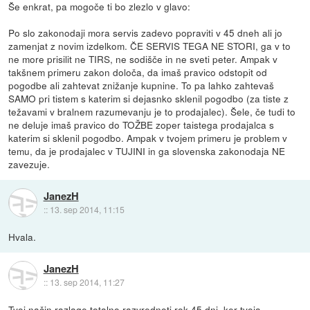
Še enkrat, pa mogoče ti bo zlezlo v glavo:
Po slo zakonodaji mora servis zadevo popraviti v 45 dneh ali jo
zamenjat z novim izdelkom. ČE SERVIS TEGA NE STORI, ga v to
ne more prisilit ne TIRS, ne sodišče in ne sveti peter. Ampak v
takšnem primeru zakon določa, da imaš pravico odstopit od
pogodbe ali zahtevat znižanje kupnine. To pa lahko zahtevaš
SAMO pri tistem s katerim si dejasnko sklenil pogodbo (za tiste z
težavami v bralnem razumevanju je to prodajalec). Šele, če tudi to
ne deluje imaš pravico do TOŽBE zoper taistega prodajalca s
katerim si sklenil pogodbo. Ampak v tvojem primeru je problem v
temu, da je prodajalec v TUJINI in ga slovenska zakonodaja NE
zavezuje.
JanezH
::
13. sep 2014, 11:15
Hvala.
JanezH
::
13. sep 2014, 11:27
Tvoj način razlage totalno razvrednoti rok 45 dni, ker tvoja