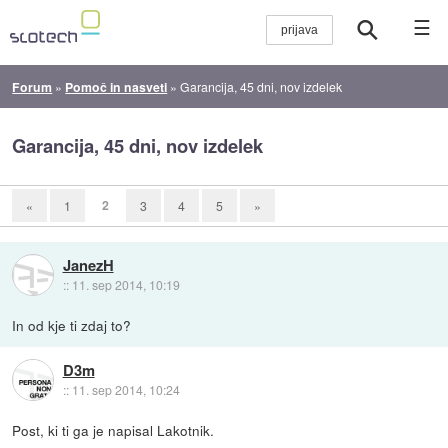
☰
Forum
»
Pomoč in nasveti
»
Garancija, 45 dni, nov izdelek
Garancija, 45 dni, nov izdelek
2
«
1
3
4
5
»
JanezH
::
11. sep 2014, 10:19
In od kje ti zdaj to?
D3m
::
11. sep 2014, 10:24
Post, ki ti ga je napisal Lakotnik.