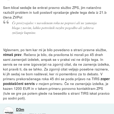
Sem klical sedajle še enkrat pravno službo ZPS, jim natančno
razložil problem in tudi postavil vprašanje glede tega dela iz 21.b
člena ZVPot
Če proizvajalec v navedenem roku ne popravi ali ne zamenja
blaga z novim, lahko potrošnik razdre pogodbo ali zahteva
znižanje kupnine.
Vglavnem, po tem kar mi je bilo povedano s strani pravne službe,
. Rečeno je bilo, da praviloma bi morali po 45 dneh
nimaš prav
sami zamenjati izdelek, ampak se v praksi vsi ne držijo tega. In
servis se ne sme izgovarjat na zgornji citat, da ne zamenja izdelka,
kot praviš ti, da se lahko. Za zgornji citat veljajo posebne razmere,
ki jih sedaj ne bom našteval, ker ni pomembno za to debato. V
primeru prekoračenega roka 45 dni se poda prijavo na TIRS
zoper
v mojem primeru. Če ne zamenjajo izdelka, je
pooblaščeni servis
kazen 1200 EUR in v takem primeru ponovno kontaktiram ZPS
(tule se gre pa potem glede na besedilo s strani TIRS iskat pravico
po sodni poti).
D3m