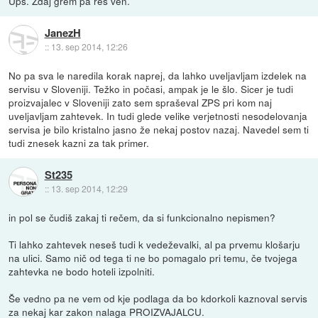
Ups. Zdaj grem pa res ven.
JanezH
::
13. sep 2014, 12:26
No pa sva le naredila korak naprej, da lahko uveljavljam izdelek na
servisu v Sloveniji. Težko in počasi, ampak je le šlo. Sicer je tudi
proizvajalec v Sloveniji zato sem spraševal ZPS pri kom naj
uveljavljam zahtevek. In tudi glede velike verjetnosti nesodelovanja
servisa je bilo kristalno jasno že nekaj postov nazaj. Navedel sem ti
tudi znesek kazni za tak primer.
St235
::
13. sep 2014, 12:29
in pol se čudiš zakaj ti rečem, da si funkcionalno nepismen?
Ti lahko zahtevek neseš tudi k vedeževalki, al pa prvemu klošarju
na ulici. Samo nič od tega ti ne bo pomagalo pri temu, če tvojega
zahtevka ne bodo hoteli izpolniti.
Še vedno pa ne vem od kje podlaga da bo kdorkoli kaznoval servis
za nekaj kar zakon nalaga PROIZVAJALCU.