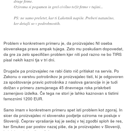
druge firme.
Oziroma si pogumen in greš civilno tožit firmo v tujini...
PS: ne samo preletet, kar ti Lakotnik napiše. Preberi natančno,
ker detajli so v podrobnostih.
Problem v konkretnem primeru je, da proizvajalec NI oseba
slovenskega prava ampak tujega. Zato mu poskušam dopovedat,
da gre za zelo specifičen problem kjer niti pod razno ne bo TIRS
pisal nekih kazni tja v tri dni.
Drugače pa proizvajalec ne rabi čisto nič pritiskat na servis. Po
Zakonu o varstvu potrošnikov je proizvajalec tisti, ki je odgovoren
za spoštovanje pravic potrošnika z naslova garancije in je tudi
dolžan v primeru zamujenega 45 dnevnega roka priskrbeti
zamenjavo izdelka. Če tega ne stori je lahko kaznovan s tistimi
famoznimi 1200 EUR.
Samo imam v konkretnem primeru spet isti problem kot zgoraj. In
sicer da proizvajalec ni slovensko podjetje oziroma ne posluje v
Sloveniji. Čeprav vprašanje kaj je sedaj v tej zgodbi sploh še res,
ker Smukec par postov nazaj piše, da je proizvajalec v Sloveniji,