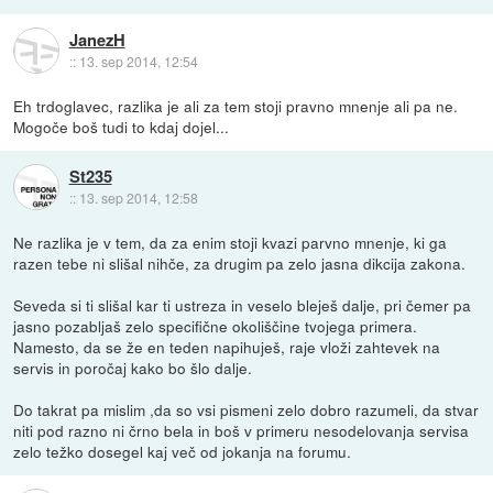
JanezH
::
13. sep 2014, 12:54
Eh trdoglavec, razlika je ali za tem stoji pravno mnenje ali pa ne.
Mogoče boš tudi to kdaj dojel...
St235
::
13. sep 2014, 12:58
Ne razlika je v tem, da za enim stoji kvazi parvno mnenje, ki ga
razen tebe ni slišal nihče, za drugim pa zelo jasna dikcija zakona.
Seveda si ti slišal kar ti ustreza in veselo bleješ dalje, pri čemer pa
jasno pozabljaš zelo specifične okoliščine tvojega primera.
Namesto, da se že en teden napihuješ, raje vloži zahtevek na
servis in poročaj kako bo šlo dalje.
Do takrat pa mislim ,da so vsi pismeni zelo dobro razumeli, da stvar
niti pod razno ni črno bela in boš v primeru nesodelovanja servisa
zelo težko dosegel kaj več od jokanja na forumu.