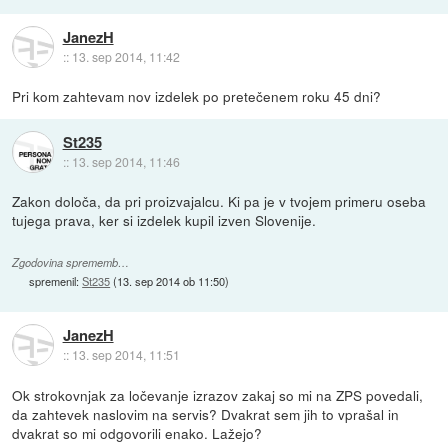
JanezH
::
13. sep 2014, 11:42
Pri kom zahtevam nov izdelek po pretečenem roku 45 dni?
St235
::
13. sep 2014, 11:46
Zakon določa, da pri proizvajalcu. Ki pa je v tvojem primeru oseba
tujega prava, ker si izdelek kupil izven Slovenije.
Zgodovina sprememb…
spremenil:
St235
(
13. sep 2014 ob 11:50
)
JanezH
::
13. sep 2014, 11:51
Ok strokovnjak za ločevanje izrazov zakaj so mi na ZPS povedali,
da zahtevek naslovim na servis? Dvakrat sem jih to vprašal in
dvakrat so mi odgovorili enako. Lažejo?