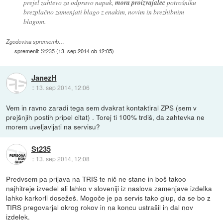
prejel zahtevo za odpravo napak,
mora proizvajalec
potrošniku
brezplačno zamenjati blago z enakim, novim in brezhibnim
blagom.
Zgodovina sprememb…
spremenil:
St235
(
13. sep 2014 ob 12:05
)
JanezH
::
13. sep 2014, 12:06
Vem in ravno zaradi tega sem dvakrat kontaktiral ZPS (sem v
prejšnjih postih pripel citat) . Torej ti 100% trdiš, da zahtevka ne
morem uveljavljati na servisu?
St235
::
13. sep 2014, 12:08
Predvsem pa prijava na TRIS te nič ne stane in boš takoo
najhitreje izvedel ali lahko v sloveniji iz naslova zamenjave izdelka
lahko karkorli dosežeš. Mogoče je pa servis tako glup, da se bo z
TIRS pregovarjal okrog rokov in na koncu ustrašil in dal nov
izdelek.