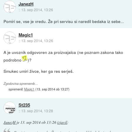
JanezH
::
13. sep 2014, 13:26
Pomiri se, vse je vredu. Že pri servisu si naredil bedaka iz sebe...
Magic1
::
13. sep 2014, 13:26
A je uvoznik odgovoren za proizvajalca (ne poznam zakona tako
podrobno
)?
Smukec umiri živce, ker ga res serješ.
Zgodovina sprememb…
spremenil:
Magic1
(
13. sep 2014 ob 13:27
)
St235
::
13. sep 2014, 13:28
JanezH
je
13. sep 2014 ob 13:26
izjavil
: