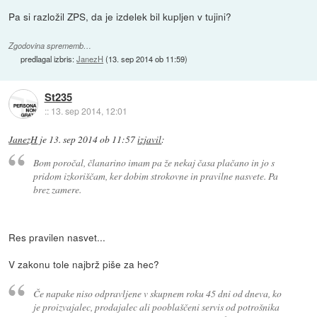
Pa si razložil ZPS, da je izdelek bil kupljen v tujini?
Zgodovina sprememb…
predlagal izbris:
JanezH
(
13. sep 2014 ob 11:59
)
St235
::
13. sep 2014, 12:01
JanezH
je
13. sep 2014 ob 11:57
izjavil
:
Bom poročal, članarino imam pa že nekaj časa plačano in jo s
pridom izkoriščam, ker dobim strokovne in pravilne nasvete. Pa
brez zamere.
Res pravilen nasvet...
V zakonu tole najbrž piše za hec?
Če napake niso odpravljene v skupnem roku 45 dni od dneva, ko
je proizvajalec, prodajalec ali pooblaščeni servis od potrošnika