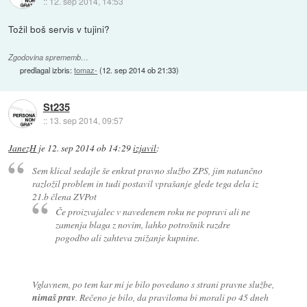
::
12. sep 2014, 14:53
Tožil boš servis v tujini?
Zgodovina sprememb…
predlagal izbris:
tomaz-
(
12. sep 2014 ob 21:33
)
St235
::
13. sep 2014, 09:57
JanezH
je
12. sep 2014 ob 14:29
izjavil
:
Sem klical sedajle še enkrat pravno službo ZPS, jim natančno
razložil problem in tudi postavil vprašanje glede tega dela iz
21.b člena ZVPot
Če proizvajalec v navedenem roku ne popravi ali ne
zamenja blaga z novim, lahko potrošnik razdre
pogodbo ali zahteva znižanje kupnine.
Vglavnem, po tem kar mi je bilo povedano s strani pravne službe,
nimaš prav
. Rečeno je bilo, da praviloma bi morali po 45 dneh