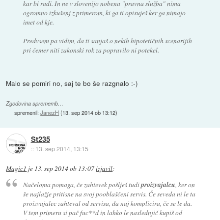
kar bi radi. In ne v slovenijo nobena "pravna služba" nima
ogromno izkušenj z primerom, ki ga ti opisuješ ker ga nimajo
imet od kje.
Predvsem pa vidim, da ti sanjaš o nekih hipotetičnih scenarijih
pri čemer niti zakonski rok za popravilo ni potekel.
Malo se pomiri no, saj te bo še razgnalo :-)
Zgodovina sprememb…
spremenil:
JanezH
(
13. sep 2014 ob 13:12
)
St235
::
13. sep 2014, 13:15
Magic1
je
13. sep 2014 ob 13:07
izjavil
:
Načeloma pomaga, če zahtevek pošlješ tudi
proizvajalcu
, ker on
še najlažje pritisne na svoj pooblaščeni servis. Če seveda ni le ta
proizvajalec zahteval od servisa, da naj komplicira, če se le da.
V tem primeru si pač fuc**d in lahko le naslednjič kupiš od