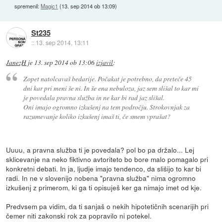
spremenil:
Magic1
(
13. sep 2014 ob 13:09
)
St235
::
13. sep 2014, 13:11
JanezH
je
13. sep 2014 ob 13:06
izjavil
:
Zopet natolcavaš bedarije. Počakat je potrebno, da preteče 45
dni kar pri meni še ni. In še ena nebuloza, jaz sem slišal to kar mi
je povedala pravna služba in ne kar bi rad jaz slišal.
Oni imajo ogromno izkušenj na tem področju. Strokovnjak za
razumevanje koliko izkušenj imaš ti, če smem vprašat?
Uuuu, a pravna služba ti je povedala? pol bo pa držalo... Lej
sklicevanje na neko fiktivno avtoriteto bo bore malo pomagalo pri
konkretni debati. In ja, ljudje imajo tendenco, da slišijo to kar bi
radi. In ne v slovenijo nobena "pravna služba" nima ogromno
izkušenj z primerom, ki ga ti opisuješ ker ga nimajo imet od kje.
Predvsem pa vidim, da ti sanjaš o nekih hipotetičnih scenarijih pri
čemer niti zakonski rok za popravilo ni potekel.