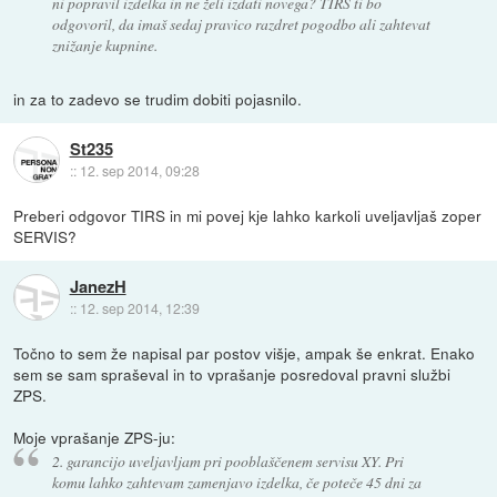
ni popravil izdelka in ne želi izdati novega? TIRS ti bo
odgovoril, da imaš sedaj pravico razdret pogodbo ali zahtevat
znižanje kupnine.
in za to zadevo se trudim dobiti pojasnilo.
St235
::
12. sep 2014, 09:28
Preberi odgovor TIRS in mi povej kje lahko karkoli uveljavljaš zoper
SERVIS?
JanezH
::
12. sep 2014, 12:39
Točno to sem že napisal par postov višje, ampak še enkrat. Enako
sem se sam spraševal in to vprašanje posredoval pravni službi
ZPS.
Moje vprašanje ZPS-ju:
2. garancijo uveljavljam pri pooblaščenem servisu XY. Pri
komu lahko zahtevam zamenjavo izdelka, če poteče 45 dni za