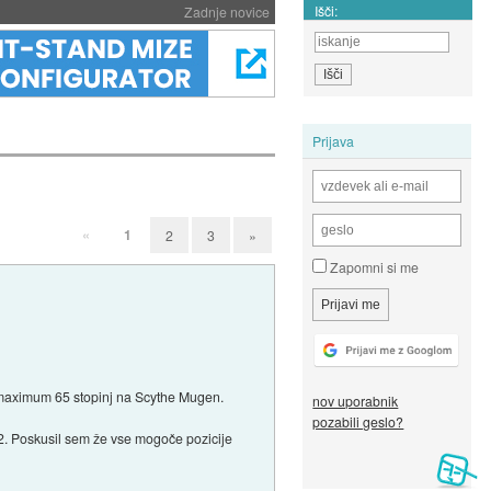
Išči:
Zadnje novice
Prijava
«
1
2
3
»
Zapomni si me
 maximum 65 stopinj na Scythe Mugen.
nov uporabnik
pozabili geslo?
 Poskusil sem že vse mogoče pozicije