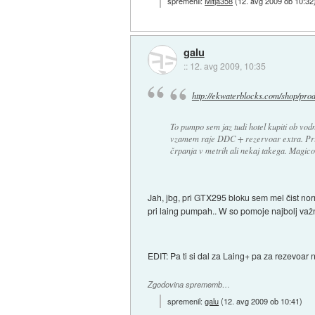
spremenil:
Mitja358
(
12. avg 2009 ob 10:32
galu
::
12. avg 2009, 10:35
http://ekwaterblocks.com/shop/produ
To pumpo sem jaz tudi hotel kupiti ob vod
vzamem raje DDC + rezervoar extra. Pri 
črpanja v metrih ali nekaj takega. Magic
Jah, jbg, pri GTX295 bloku sem mel čist norm
pri laing pumpah.. W so pomoje najbolj važn
EDIT: Pa ti si dal za Laing+ pa za rezevoar
Zgodovina sprememb…
spremenil:
galu
(
12. avg 2009 ob 10:41
)