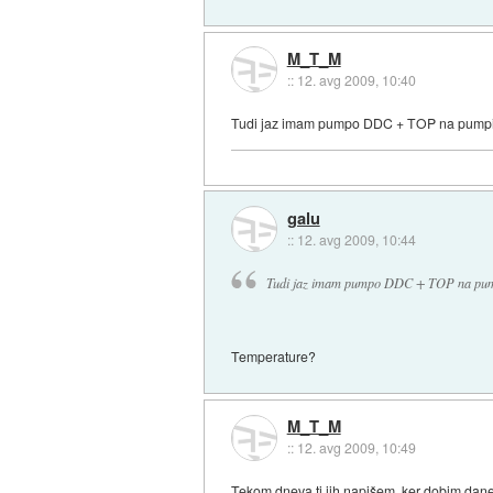
M_T_M
::
12. avg 2009, 10:40
Tudi jaz imam pumpo DDC + TOP na pumpi 
galu
::
12. avg 2009, 10:44
Tudi jaz imam pumpo DDC + TOP na pump
Temperature?
M_T_M
::
12. avg 2009, 10:49
Tekom dneva ti jih napišem, ker dobim danes