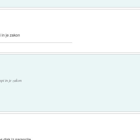
in je zakon
i in je zakon
 disk iz garancije