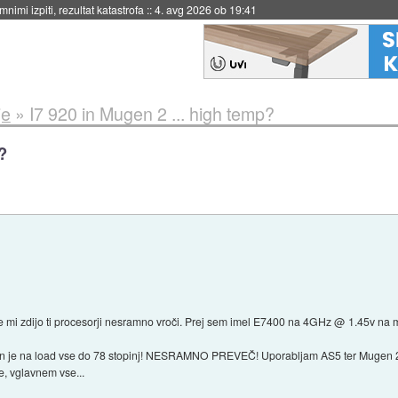
eto za večkratno uporabo
::
4. avg 2026 ob 19:41
je
»
I7 920 in Mugen 2 ... high temp?
?
 mi zdijo ti procesorji nesramno vroči. Prej sem imel E7400 na 4GHz @ 1.45v na
n je na load vse do 78 stopinj! NESRAMNO PREVEČ! Uporabljam AS5 ter Mugen 2.
te, vglavnem vse...