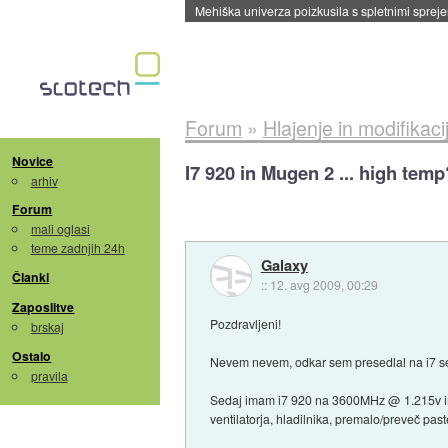
Evropska vesoljska agencija razvija svojo rak
Forum
»
Hlajenje in modifikaci
Novice
I7 920 in Mugen 2 ... high temp
arhiv
Forum
mali oglasi
teme zadnjih 24h
Galaxy
Članki
::
12. avg 2009, 00:29
Zaposlitve
Pozdravljeni!
brskaj
Ostalo
Nevem nevem, odkar sem presedlal na i7 se
pravila
Sedaj imam i7 920 na 3600MHz @ 1.215v i
ventilatorja, hladilnika, premalo/preveč pas