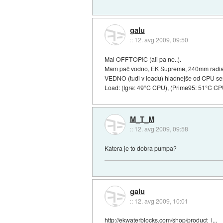
galu
::
12. avg 2009, 09:50
Mal OFFTOPIC (ali pa ne..).
Mam pač vodno, EK Supreme, 240mm radiat
VEDNO (tudi v loadu) hladnejše od CPU se
Load: (Igre: 49°C CPU), (Prime95: 51°C CP
M_T_M
::
12. avg 2009, 09:58
Katera je to dobra pumpa?
galu
::
12. avg 2009, 10:01
http://ekwaterblocks.com/shop/product_i...