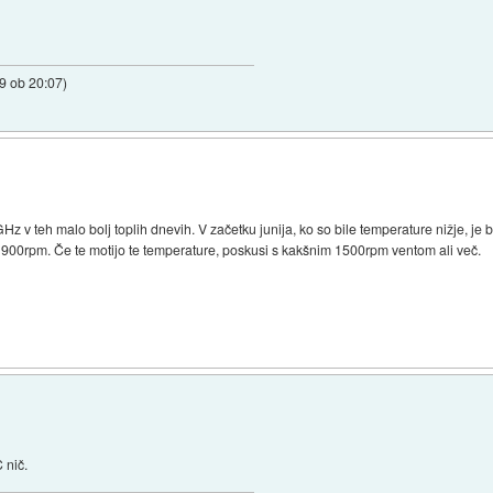
9 ob 20:07
)
 teh malo bolj toplih dnevih. V začetku junija, ko so bile temperature nižje, je bi
do 900rpm. Če te motijo te temperature, poskusi s kakšnim 1500rpm ventom ali več.
 nič.