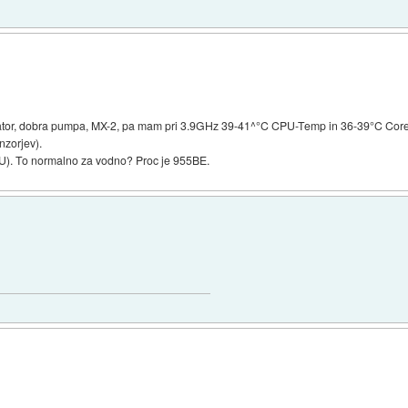
or, dobra pumpa, MX-2, pa mam pri 3.9GHz 39-41^°C CPU-Temp in 36-39°C Core-T
nzorjev).
U). To normalno za vodno? Proc je 955BE.