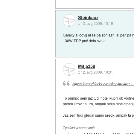
Steinkauz
::
12. avg 2009, 10:19
Galaxy al odvij al se pa sprijazni al pejt pa
130W TDP pač dela svoje.
Mitja358
::
12. avg 2009, 10:31
http://ekwaterblocks.com/shop/product_i..
To pumpo sem jaz tudi hotel kupiti ob vodne
pretok litrov na uro, ampak neka moč črpanj
Jaz sem tudi gledal samo preok, ampak ta p
Zgodovina sprememb…