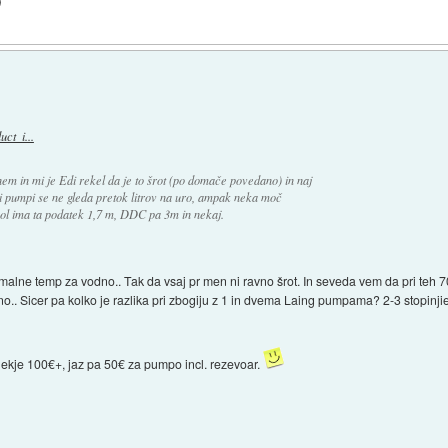
)
ct_i...
nem in mi je Edi rekel da je to šrot (po domače povedano) in naj
pumpi se ne gleda pretok litrov na uro, ampak neka moč
ool ima ta podatek 1,7 m, DDC pa 3m in nekaj.
alne temp za vodno.. Tak da vsaj pr men ni ravno šrot. In seveda vem da pri teh 700l/
o.. Sicer pa kolko je razlika pri zbogiju z 1 in dvema Laing pumpama? 2-3 stopinjie
 nekje 100€+, jaz pa 50€ za pumpo incl. rezevoar.