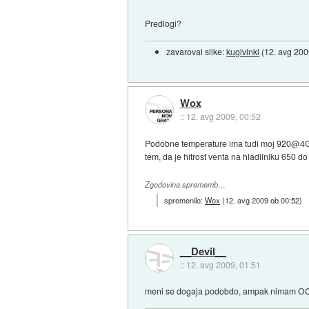
Predlogi?
zavaroval slike:
kuglvinkl
(
12. avg 200
Wox
::
12. avg 2009, 00:52
Podobne temperature ima tudi moj 920@4GHz v
tem, da je hitrost venta na hladilniku 650 
Zgodovina sprememb…
spremenilo:
Wox
(
12. avg 2009 ob 00:52
)
__Devil__
::
12. avg 2009, 01:51
meni se dogaja podobdo, ampak nimam OC