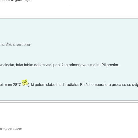
es disk iz garancije
clocka, tako lahko dobim vsaj približno primerjavo z mojim PII prosim.
 sobi mam 28°C
), ki potem slabo hladi radiator. Pa še temperature proca so se dvi
 temp za vodno