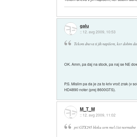
galu
::
12. avg 2009, 10:53
Tekom dneva ti jih napišem, ker dobim dan
OK. Amm, pa daj na stock, pa naj se NE down
P.S. Mislim pa da je za to kriv vroč zrak (v
HD4890 noter (prej 8600GTS).
M_T_M
::
12. avg 2009, 11:02
pri GTX295 bloku sem mel čist normalne