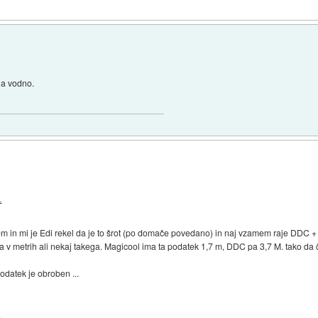
 na vodno.
.
m in mi je Edi rekel da je to šrot (po domače povedano) in naj vzamem raje DDC + 
a v metrih ali nekaj takega. Magicool ima ta podatek 1,7 m, DDC pa 3,7 M. tako da č
odatek je obroben ...