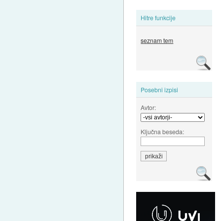
Hitre funkcije
seznam tem
Posebni izpisi
Avtor:
Ključna beseda: